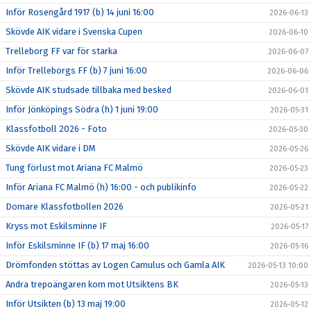
Inför Rosengård 1917 (b) 14 juni 16:00
2026-06-13
Skövde AIK vidare i Svenska Cupen
2026-06-10
Trelleborg FF var för starka
2026-06-07
Inför Trelleborgs FF (b) 7 juni 16:00
2026-06-06
Skövde AIK studsade tillbaka med besked
2026-06-01
Inför Jönköpings Södra (h) 1 juni 19:00
2026-05-31
Klassfotboll 2026 - Foto
2026-05-30
Skövde AIK vidare i DM
2026-05-26
Tung förlust mot Ariana FC Malmö
2026-05-23
Inför Ariana FC Malmö (h) 16:00 - och publikinfo
2026-05-22
Domare Klassfotbollen 2026
2026-05-21
Kryss mot Eskilsminne IF
2026-05-17
Inför Eskilsminne IF (b) 17 maj 16:00
2026-05-16
Drömfonden stöttas av Logen Camulus och Gamla AIK
2026-05-13 10:00
Andra trepoängaren kom mot Utsiktens BK
2026-05-13
Inför Utsikten (b) 13 maj 19:00
2026-05-12