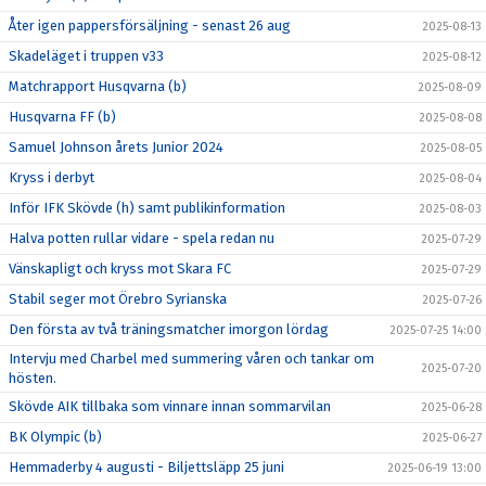
Åter igen pappersförsäljning - senast 26 aug
2025-08-13
Skadeläget i truppen v33
2025-08-12
Matchrapport Husqvarna (b)
2025-08-09
Husqvarna FF (b)
2025-08-08
Samuel Johnson årets Junior 2024
2025-08-05
Kryss i derbyt
2025-08-04
Inför IFK Skövde (h) samt publikinformation
2025-08-03
Halva potten rullar vidare - spela redan nu
2025-07-29
Vänskapligt och kryss mot Skara FC
2025-07-29
Stabil seger mot Örebro Syrianska
2025-07-26
Den första av två träningsmatcher imorgon lördag
2025-07-25 14:00
Intervju med Charbel med summering våren och tankar om
2025-07-20
hösten.
Skövde AIK tillbaka som vinnare innan sommarvilan
2025-06-28
BK Olympic (b)
2025-06-27
Hemmaderby 4 augusti - Biljettsläpp 25 juni
2025-06-19 13:00