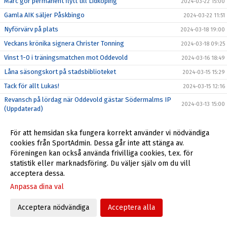
Marc gör permanent flytt till Lidköping
2024-03-22 15:00
Gamla AIK säljer Påskbingo
2024-03-22 11:51
Nyförvärv på plats
2024-03-18 19:00
Veckans krönika signera Christer Tonning
2024-03-18 09:25
Vinst 1-0 i träningsmatchen mot Oddevold
2024-03-16 18:49
Låna säsongskort på stadsbiblioteket
2024-03-15 15:29
Tack för allt Lukas!
2024-03-15 12:16
Revansch på lördag när Oddevold gästar Södermalms IP
2024-03-13 15:00
(Uppdaterad)
Veckans krönika signera Christer Tonning
2024-03-12 14:33
För att hemsidan ska fungera korrekt använder vi nödvändiga
OBS! Ny tid för årsmöte 19/3 19:00
2024-03-12 10:34
cookies från SportAdmin. Dessa går inte att stänga av.
Inför IF Karlstad Fotboll (b), 9/3
2024-03-08 22:37
Föreningen kan också använda frivilliga cookies, t.ex. för
statistik eller marknadsföring. Du väljer själv om du vill
Veckans krönika signerad Christer Tonning
2024-03-05 09:15
acceptera dessa.
All fotboll -25% på Intersport
2024-03-04 15:24
Anpassa dina val
Seger i sista gruppspelsmatch i Svenska cupen
2024-03-04 12:00
Inför Nordic United i Svenska Cupen
Acceptera nödvändiga
Acceptera alla
2024-03-02 17:45
Mamudu Moro klar för Skövde AIK
2024-02-29 18:30