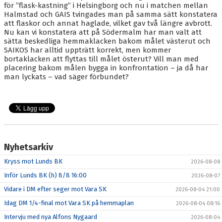
för ”flask-kastning” i Helsingborg och nu i matchen mellan
Halmstad och GAIS tvingades man på samma sätt konstatera
att flaskor och annat haglade, vilket gav två längre avbrott.
Nu kan vi konstatera att på Södermalm har man valt att
sätta beskedliga hemmaklacken bakom målet västerut och
SAIKOS har alltid uppträtt korrekt, men kommer
bortaklacken att flyttas till målet österut? Vill man med
placering bakom målen bygga in konfrontation – ja då har
man lyckats – vad säger förbundet?
Nyhetsarkiv
Kryss mot Lunds BK
2026-08-08
Inför Lunds BK (h) 8/8 16:00
2026-08-07
Vidare i DM efter seger mot Vara SK
2026-08-04 21:00
Idag DM 1/4-final mot Vara SK på hemmaplan
2026-08-04 08:16
Intervju med nya Alfons Nygaard
2026-08-04