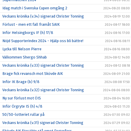
2024-08-20 08:32
Idag match i Svenska Cupen omgång 2
2024-08-20 08:00
Veckans krönika (v.34) signerad Christer Tonning
2024-08-19 12:00
Förlust - men ett fall framåt SAIK
2024-08-17 18:00
Inför Helsingborgs IF (h) 17/8
2024-08-16 17:00
Nöjd Supporterindex 2024 - Hjälp oss bli bättre!
2024-08-16 08:11
Lycka till Nelson Pierre
2024-08-16 08:00
Välkommen Shergo Shhab
2024-08-12 14:00
Veckans krönika (v.33) signerad Christer Tonning
2024-08-12 08:18
Brage fick revansch mot Skövde AIK
2024-08-09 21:00
Inför IK Brage (b) 9/8
2024-08-08 17:50
Veckans krönika (v.32) signerad Christer Tonning
2024-08-06 08:00
Ny sur förlust mot ÖIS
2024-08-04 16:00
Inför Örgryte IS (h) 4/8
2024-08-03 11:20
50/50-lotteriet rullar på
2024-07-30 09:02
Veckans krönika (v.31) signerad Christer Tonning
2024-07-29 09:02
Skövde AIK försökte stå emot Degerfors