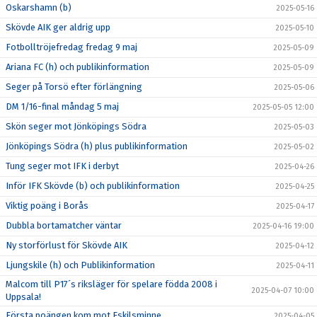
Oskarshamn (b)
2025-05-16
Skövde AIK ger aldrig upp
2025-05-10
Fotbolltröjefredag fredag 9 maj
2025-05-09
Ariana FC (h) och publikinformation
2025-05-09
Seger på Torsö efter förlängning
2025-05-06
DM 1/16-final måndag 5 maj
2025-05-05 12:00
Skön seger mot Jönköpings Södra
2025-05-03
Jönköpings Södra (h) plus publikinformation
2025-05-02
Tung seger mot IFK i derbyt
2025-04-26
Inför IFK Skövde (b) och publikinformation
2025-04-25
Viktig poäng i Borås
2025-04-17
Dubbla bortamatcher väntar
2025-04-16 19:00
Ny storförlust för Skövde AIK
2025-04-12
Ljungskile (h) och Publikinformation
2025-04-11
Malcom till P17´s riksläger för spelare födda 2008 i
2025-04-07 10:00
Uppsala!
Första poängen kom mot Eskilsminne
2025-04-05