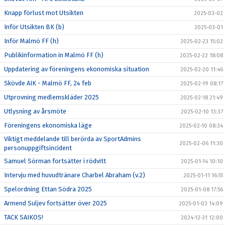
Knapp förlust mot Utsikten
2025-03-02
Inför Utsikten BK (b)
2025-03-01
Inför Malmö FF (h)
2025-02-23 15:02
Publikinformation in Malmö FF (h)
2025-02-22 18:08
Uppdatering av föreningens ekonomiska situation
2025-02-20 11:46
Skövde AIK - Malmö FF, 24 feb
2025-02-19 08:17
Utprovning medlemskläder 2025
2025-02-18 21:49
Utlysning av årsmöte
2025-02-10 13:37
Föreningens ekonomiska läge
2025-02-10 08:34
Viktigt meddelande till berörda av SportAdmins
2025-02-06 11:30
personuppgiftsincident
Samuel Sörman fortsätter i rödvitt
2025-01-14 10:10
Intervju med huvudtränare Charbel Abraham (v.2)
2025-01-11 16:51
Spelordning Ettan Södra 2025
2025-01-08 17:56
Armend Suljev fortsätter över 2025
2025-01-03 14:09
TACK SAIKOS!
2024-12-31 12:00