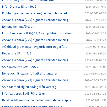
2024-06-30 17:00
Inför Örgryte IS (b) 30/6
2024-06-29 10:41
Klubbstugan semesterstängd under juli månad
2024-06-27 08:30
Veckans krönika (v.26) signerad Christer Tonning
2024-06-25 09:02
Ny tung hemmaförlust
2024-06-23 11:04
Inför Sandvikens IF (h) 23/6 och publikinformation
2024-06-22 15:33
Veckans krönika (v.25) signerad Christer Tonning
2024-06-17 13:20
Två ödesdigra minuter avgjorde mot Degerfors
2024-06-15 10:55
Degerfors IF (h) 15/6
2024-06-14 17:00
Veckans krönika (v.24) signerad Christer Tonning
2024-06-12 09:33
SAIK ACADEMY CAMP 2024
2024-06-11 20:05
Bengt och Ginza ser till att allt fungerar
2024-06-04 08:00
Veckans krönika (v.23) signerad Christer Tonning
2024-06-03 09:55
SAIK tar med sig en poäng från Varberg
2024-06-02 09:13
Inför Varbergs BoIS FC (b) 2 juni
2024-06-01 07:23
Biljetter till kommande tre hemmamatcher släpps
2024-05-29 11:56
Edvin Tellgren förlänger sitt avtal med SAIK