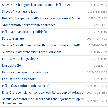
Skövde AIK har gjort klart med tränare inför 2026
2025-11-17 19:00
Skövde AIK är i gång igen
2025-11-17 17:30
Beställ juklapparna i SAIKs föreningsshop senast 14 dec
2025-11-17 16:00
Stor dramatik när kontraktet säkrades
2025-11-08
Inför BK Olympic plus publikinfo
2025-11-07
Första träningen
2025-11-03 17:00
Skövde AIK välkomnar Roberth och Joel tillbaka till SAIK
2025-11-03 10:15
Skövde AIK arbetsbefriar Charbel Abraham
2025-11-02 21:21
Förlust mot Ljungskile SK
2025-11-01
Ljungskile (b)
2025-10-31
Ny försäljningsperiod i webshopen
2025-10-27 21:08
Förlust mot Hässleholm
2025-10-25
Inför Hässleholm IF och publikinfo
2025-10-24 18:00
Elias Olofsson skriver kontrakt och flyttas upp till A-laget
2025-10-24 13:30
Samuel och Viktor med i Morgondagens Stjärnors trupp till
2025-10-23 14:00
Unionsduellen