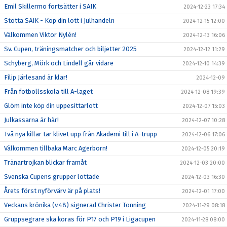
Emil Skillermo fortsätter i SAIK
2024-12-23 17:34
Stötta SAIK - Köp din lott i Julhandeln
2024-12-15 12:00
Välkommen Viktor Nylén!
2024-12-13 16:06
Sv. Cupen, träningsmatcher och biljetter 2025
2024-12-12 11:29
Schyberg, Mörk och Lindell går vidare
2024-12-10 14:39
Filip Järlesand är klar!
2024-12-09
Från fotbollsskola till A-laget
2024-12-08 19:39
Glöm inte köp din uppesittarlott
2024-12-07 15:03
Julkassarna är här!
2024-12-07 10:28
Två nya killar tar klivet upp från Akademi till i A-trupp
2024-12-06 17:06
Välkommen tillbaka Marc Agerborn!
2024-12-05 20:19
Tränartrojkan blickar framåt
2024-12-03 20:00
Svenska Cupens grupper lottade
2024-12-03 16:30
Årets först nyförvärv är på plats!
2024-12-01 17:00
Veckans krönika (v.48) signerad Christer Tonning
2024-11-29 08:18
Gruppsegrare ska koras för P17 och P19 i Ligacupen
2024-11-28 08:00