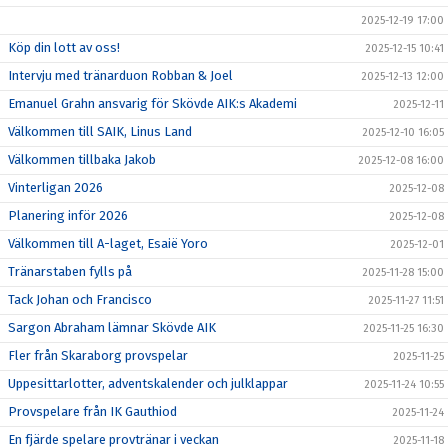
2025-12-19 17:00
Köp din lott av oss!
2025-12-15 10:41
Intervju med tränarduon Robban & Joel
2025-12-13 12:00
Emanuel Grahn ansvarig för Skövde AIK:s Akademi
2025-12-11
Välkommen till SAIK, Linus Land
2025-12-10 16:05
Välkommen tillbaka Jakob
2025-12-08 16:00
Vinterligan 2026
2025-12-08
Planering inför 2026
2025-12-08
Välkommen till A-laget, Esaië Yoro
2025-12-01
Tränarstaben fylls på
2025-11-28 15:00
Tack Johan och Francisco
2025-11-27 11:51
Sargon Abraham lämnar Skövde AIK
2025-11-25 16:30
Fler från Skaraborg provspelar
2025-11-25
Uppesittarlotter, adventskalender och julklappar
2025-11-24 10:55
Provspelare från IK Gauthiod
2025-11-24
En fjärde spelare provtränar i veckan
2025-11-18