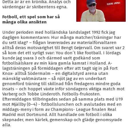
BLI MEDLEM
Detta är är en krönika. Analys och
värderingar är skribentens egna.
KALENDER
Fotboll, ett spel som har så
många olika ansikten
VÅRA LAG/TRÄNARE
Under perioden med holländska landslaget 1992 fick jag
dagligen kommentaren: Hur många matcher/träningar har
GAMLA AIK
du sett idag? – frågan levererades av materialförvaltaren
alltså deras motsvarighet till Bengt Geijervall. Om svaret var 2
så kom det ett syrligt svar: You don´t like football. I lördags
kunde jag svara 3 och därmed varit godkänd som
fotbollsälskare av min kära gamla kamrat i Holland. A-
lagsträningen på förmiddagen efter att tagit sig in på Fort
Knox- alltså Södermalm – en digitalstyrd arena utan
mänsklig vaktmästare – så njöt jag av en underbart
genomförd träning till skillnad från fredagens mindre goda
insats – och hoppet växte inför söndagens viktiga match mot
Varberg och Tobbe Linderoth. Fotbolls-frukosten.
Eftermiddagen tillbringades sedan på samma plats med U19
mot Mjällby (0–4) - fotbollslunchen och avslutades med en
middags-meny i form av Champions- League finalen Real
Madrid mot Dortmund. Allt handlade om fotboll i olika
skepnader, men kärlek, gemenskap och glädje genomsyrade
alla.