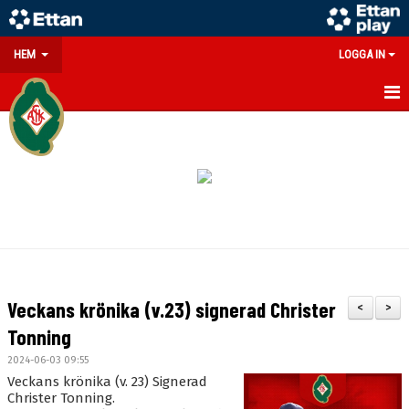
HEM
LOGGA IN
GÅ PÅ MATCH
PARTNERS
SOUVENIRER/WEBSHOP
FÖRENINGEN
KONTAKT
Veckans krönika (v.23) signerad Christer
<
>
DOKUMENT
Tonning
2024-06-03 09:55
MEDLEMSINFO
Veckans krönika (v. 23) Signerad
Christer Tonning.