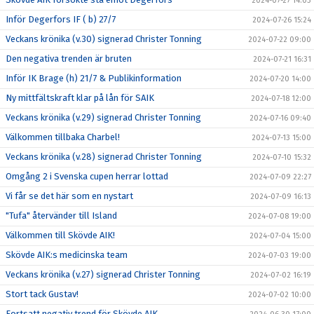
2024-07-27 14:03
Inför Degerfors IF ( b) 27/7
2024-07-26 15:24
Veckans krönika (v.30) signerad Christer Tonning
2024-07-22 09:00
Den negativa trenden är bruten
2024-07-21 16:31
Inför IK Brage (h) 21/7 & Publikinformation
2024-07-20 14:00
Ny mittfältskraft klar på lån för SAIK
2024-07-18 12:00
Veckans krönika (v.29) signerad Christer Tonning
2024-07-16 09:40
Välkommen tillbaka Charbel!
2024-07-13 15:00
Veckans krönika (v.28) signerad Christer Tonning
2024-07-10 15:32
Omgång 2 i Svenska cupen herrar lottad
2024-07-09 22:27
Vi får se det här som en nystart
2024-07-09 16:13
"Tufa" återvänder till Island
2024-07-08 19:00
Välkommen till Skövde AIK!
2024-07-04 15:00
Skövde AIK:s medicinska team
2024-07-03 19:00
Veckans krönika (v.27) signerad Christer Tonning
2024-07-02 16:19
Stort tack Gustav!
2024-07-02 10:00
Fortsatt negativ trend för Skövde AIK