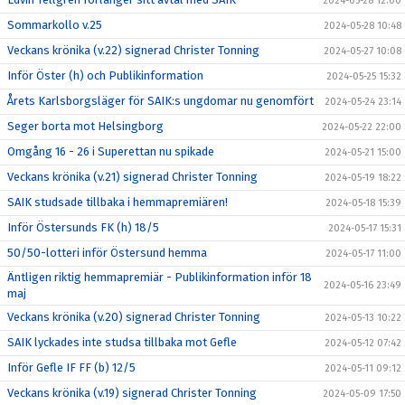
2024-05-28 12:00
Sommarkollo v.25
2024-05-28 10:48
Veckans krönika (v.22) signerad Christer Tonning
2024-05-27 10:08
Inför Öster (h) och Publikinformation
2024-05-25 15:32
Årets Karlsborgsläger för SAIK:s ungdomar nu genomfört
2024-05-24 23:14
Seger borta mot Helsingborg
2024-05-22 22:00
Omgång 16 - 26 i Superettan nu spikade
2024-05-21 15:00
Veckans krönika (v.21) signerad Christer Tonning
2024-05-19 18:22
SAIK studsade tillbaka i hemmapremiären!
2024-05-18 15:39
Inför Östersunds FK (h) 18/5
2024-05-17 15:31
50/50-lotteri inför Östersund hemma
2024-05-17 11:00
Äntligen riktig hemmapremiär - Publikinformation inför 18
2024-05-16 23:49
maj
Veckans krönika (v.20) signerad Christer Tonning
2024-05-13 10:22
SAIK lyckades inte studsa tillbaka mot Gefle
2024-05-12 07:42
Inför Gefle IF FF (b) 12/5
2024-05-11 09:12
Veckans krönika (v.19) signerad Christer Tonning
2024-05-09 17:50