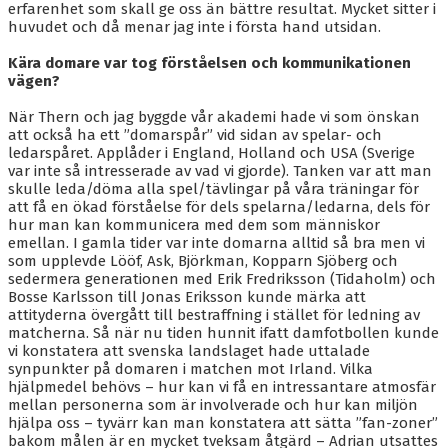
erfarenhet som skall ge oss än bättre resultat. Mycket sitter i
huvudet och då menar jag inte i första hand utsidan.
Kära domare var tog förståelsen och kommunikationen
vägen?
När Thern och jag byggde vår akademi hade vi som önskan
att också ha ett ”domarspår” vid sidan av spelar- och
ledarspåret. Applåder i England, Holland och USA (Sverige
var inte så intresserade av vad vi gjorde). Tanken var att man
skulle leda/döma alla spel/tävlingar på våra träningar för
att få en ökad förståelse för dels spelarna/ledarna, dels för
hur man kan kommunicera med dem som människor
emellan. I gamla tider var inte domarna alltid så bra men vi
som upplevde Lööf, Ask, Björkman, Kopparn Sjöberg och
sedermera generationen med Erik Fredriksson (Tidaholm) och
Bosse Karlsson till Jonas Eriksson kunde märka att
attityderna övergått till bestraffning i stället för ledning av
matcherna. Så när nu tiden hunnit ifatt damfotbollen kunde
vi konstatera att svenska landslaget hade uttalade
synpunkter på domaren i matchen mot Irland. Vilka
hjälpmedel behövs – hur kan vi få en intressantare atmosfär
mellan personerna som är involverade och hur kan miljön
hjälpa oss – tyvärr kan man konstatera att sätta ”fan-zoner”
bakom målen är en mycket tveksam åtgärd – Adrian utsattes