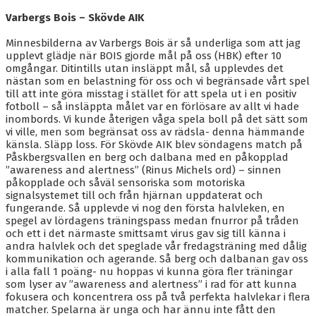
Varbergs Bois – Skövde AIK
Minnesbilderna av Varbergs Bois är så underliga som att jag
upplevt glädje när BOIS gjorde mål på oss (HBK) efter 10
omgångar. Ditintills utan insläppt mål, så upplevdes det
nästan som en belastning för oss och vi begränsade vårt spel
till att inte göra misstag i stället för att spela ut i en positiv
fotboll – så insläppta målet var en förlösare av allt vi hade
inombords. Vi kunde återigen våga spela boll på det sätt som
vi ville, men som begränsat oss av rädsla- denna hämmande
känsla. Släpp loss. För Skövde AIK blev söndagens match på
Påskbergsvallen en berg och dalbana med en påkopplad
”awareness and alertness” (Rinus Michels ord) – sinnen
påkopplade och såväl sensoriska som motoriska
signalsystemet till och från hjärnan uppdaterat och
fungerande. Så upplevde vi nog den första halvleken, en
spegel av lördagens träningspass medan fnurror på tråden
och ett i det närmaste smittsamt virus gav sig till känna i
andra halvlek och det speglade vår fredagsträning med dålig
kommunikation och agerande. Så berg och dalbanan gav oss
i alla fall 1 poäng- nu hoppas vi kunna göra fler träningar
som lyser av ”awareness and alertness” i rad för att kunna
fokusera och koncentrera oss på två perfekta halvlekar i flera
matcher. Spelarna är unga och har ännu inte fått den