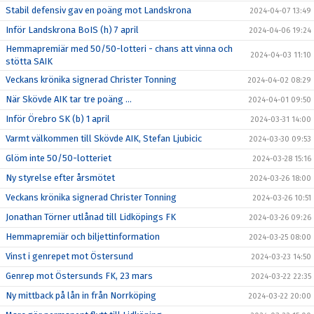
Stabil defensiv gav en poäng mot Landskrona
2024-04-07 13:49
Inför Landskrona BoIS (h) 7 april
2024-04-06 19:24
Hemmapremiär med 50/50-lotteri - chans att vinna och
2024-04-03 11:10
stötta SAIK
Veckans krönika signerad Christer Tonning
2024-04-02 08:29
När Skövde AIK tar tre poäng ...
2024-04-01 09:50
Inför Örebro SK (b) 1 april
2024-03-31 14:00
Varmt välkommen till Skövde AIK, Stefan Ljubicic
2024-03-30 09:53
Glöm inte 50/50-lotteriet
2024-03-28 15:16
Ny styrelse efter årsmötet
2024-03-26 18:00
Veckans krönika signerad Christer Tonning
2024-03-26 10:51
Jonathan Törner utlånad till Lidköpings FK
2024-03-26 09:26
Hemmapremiär och biljettinformation
2024-03-25 08:00
Vinst i genrepet mot Östersund
2024-03-23 14:50
Genrep mot Östersunds FK, 23 mars
2024-03-22 22:35
Ny mittback på lån in från Norrköping
2024-03-22 20:00