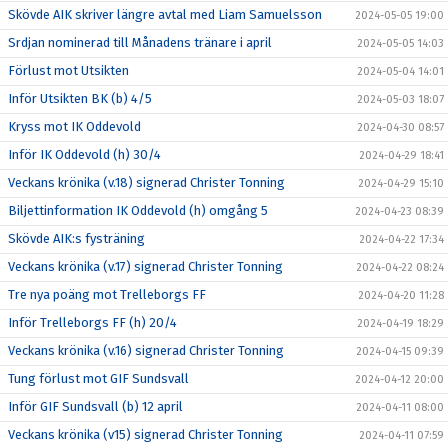
Skövde AIK skriver längre avtal med Liam Samuelsson
2024-05-05 19:00
Srdjan nominerad till Månadens tränare i april
2024-05-05 14:03
Förlust mot Utsikten
2024-05-04 14:01
Inför Utsikten BK (b) 4/5
2024-05-03 18:07
Kryss mot IK Oddevold
2024-04-30 08:57
Inför IK Oddevold (h) 30/4
2024-04-29 18:41
Veckans krönika (v.18) signerad Christer Tonning
2024-04-29 15:10
Biljettinformation IK Oddevold (h) omgång 5
2024-04-23 08:39
Skövde AIK:s fysträning
2024-04-22 17:34
Veckans krönika (v.17) signerad Christer Tonning
2024-04-22 08:24
Tre nya poäng mot Trelleborgs FF
2024-04-20 11:28
Inför Trelleborgs FF (h) 20/4
2024-04-19 18:29
Veckans krönika (v.16) signerad Christer Tonning
2024-04-15 09:39
Tung förlust mot GIF Sundsvall
2024-04-12 20:00
Inför GIF Sundsvall (b) 12 april
2024-04-11 08:00
Veckans krönika (v15) signerad Christer Tonning
2024-04-11 07:59