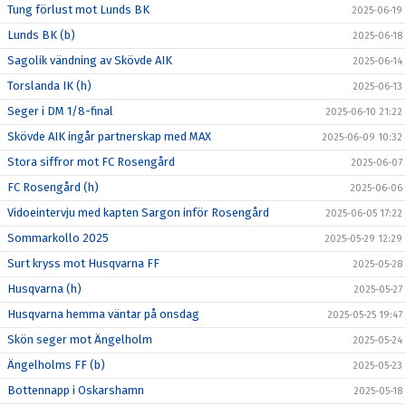
Tung förlust mot Lunds BK
2025-06-19
Lunds BK (b)
2025-06-18
Sagolik vändning av Skövde AIK
2025-06-14
Torslanda IK (h)
2025-06-13
Seger i DM 1/8-final
2025-06-10 21:22
Skövde AIK ingår partnerskap med MAX
2025-06-09 10:32
Stora siffror mot FC Rosengård
2025-06-07
FC Rosengård (h)
2025-06-06
Vidoeintervju med kapten Sargon inför Rosengård
2025-06-05 17:22
Sommarkollo 2025
2025-05-29 12:29
Surt kryss mot Husqvarna FF
2025-05-28
Husqvarna (h)
2025-05-27
Husqvarna hemma väntar på onsdag
2025-05-25 19:47
Skön seger mot Ängelholm
2025-05-24
Ängelholms FF (b)
2025-05-23
Bottennapp i Oskarshamn
2025-05-18