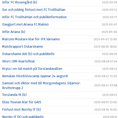
Inför FC Rosengård (b)
2025-09-19
Sur och jobbig förlust mot FC Trollhättan
2025-09-12
Inför FC Trollhättan och publikinformation
2025-09-11
Oavgjort mot Ariana FC Malmö
2025-09-07
Inför Ariana (b)
2025-09-06
Malcom Moulare klar för IFK Värnamo
2025-09-01 12:00
Matchrapport Oskarshamn
2025-08-30 18:00
Oskarshamn AIK (h) och publikinfo
2025-08-29
Vinst i DM-kvartsfinal
2025-08-28 07:44
Kryss i en tät match på Torslandavallen
2025-08-23
Anmälan Höstlolvscamp öppnar 24 augusti
2025-08-22 12:30
Samuel och Viktor med till Morgondagens Stjärnor:
2025-08-22 09:58
Bruttotrupp 2
Torslanda IK (b)
2025-08-22
Elias Younan klar för GAIS
2025-08-19 13:00
Förlust mot Norrby IF (h)
2025-08-16 16:00
Norrby IF (h) och publikinfo
2025-08-15