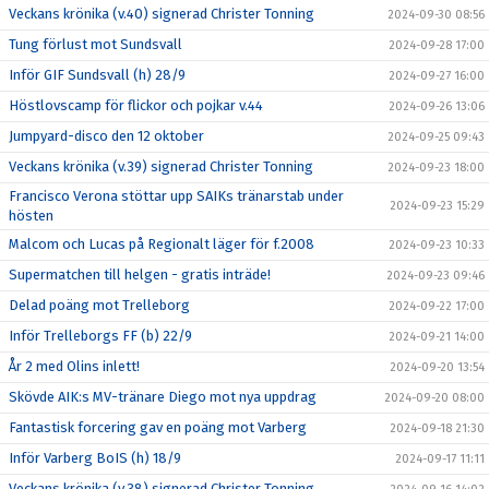
Veckans krönika (v.40) signerad Christer Tonning
2024-09-30 08:56
Tung förlust mot Sundsvall
2024-09-28 17:00
Inför GIF Sundsvall (h) 28/9
2024-09-27 16:00
Höstlovscamp för flickor och pojkar v.44
2024-09-26 13:06
Jumpyard-disco den 12 oktober
2024-09-25 09:43
Veckans krönika (v.39) signerad Christer Tonning
2024-09-23 18:00
Francisco Verona stöttar upp SAIKs tränarstab under
2024-09-23 15:29
hösten
Malcom och Lucas på Regionalt läger för f.2008
2024-09-23 10:33
Supermatchen till helgen - gratis inträde!
2024-09-23 09:46
Delad poäng mot Trelleborg
2024-09-22 17:00
Inför Trelleborgs FF (b) 22/9
2024-09-21 14:00
År 2 med Olins inlett!
2024-09-20 13:54
Skövde AIK:s MV-tränare Diego mot nya uppdrag
2024-09-20 08:00
Fantastisk forcering gav en poäng mot Varberg
2024-09-18 21:30
Inför Varberg BoIS (h) 18/9
2024-09-17 11:11
Veckans krönika (v.38) signerad Christer Tonning