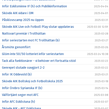
Inför Eskilsminne IF (h) och Publikinformation
2025-04-04
Skövde AIK vidare i DM
2025-04-01
Påsklovscamp 2025 nu öppen
2025-03-31
Skövde AIK Live och Fotboll Play slutar uppdateras
2025-03-30 12:59
Nattsvart premiär i Trollhättan
2025-03-28
Inför seriestarten mot FC Trollhättan (b)
2025-03-27
Årsmöte genomfört
2025-03-26
Glöm inte 50/50 lotteriet inför seriestarten
2025-03-24 10:38
Tack alla funktionärer - vi behöver ert fortsatta stöd
2025-03-23
Genrepet slutade oavgjort 2-2
2025-03-22
Inför IK Oddevold (b)
2025-03-21
Skövde AIK Bollskoj och Fotbollskola 2025
2025-03-18
Inför Örebro Syrianska IF (b)
2025-03-14
Välförtjänt seger mot AFC
2025-03-08
Inför AFC Eskilstuna (h)
2025-03-07
Skövde AIK - AFC Eskilstuna
2025-03-07