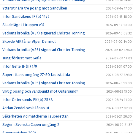
2024-09-16 14:02
Ytterst nära tre poäng mot Sandviken
2024-09-14 17:00
Inför Sandvikens IF (b) 14/9
2024-09-13 18:00
Skadeläget i truppen v37
2024-09-12 10:00
Veckans krönika (v.37) signerad Christer Tonning
2024-09-10 08:32
Skövde AIK lånar Alper Demirol
2024-09-02 14:00
Veckans krönika (v.36) signerad Christer Tonning
2024-09-02 12:40
Tung förlust mot Gefle
2024-09-01 14:01
Inför Gefle IF (h) 1/9
2024-08-31 07:00
Superettans omgång 27-30 fastställda
2024-08-27 22:30
Veckans krönika (v.35) signerad Christer Tonning
2024-08-26 10:00
Viktig poäng och vändpunkt mot Östersund?
2024-08-25 15:00
Inför Östersunds FK (b) 25/8
2024-08-24 11:00
Adrian Zendelovski lånas ut
2024-08-22 18:30
Säkerheten vid matcherna i superettan
2024-08-21 20:30
Seger i Svenska Cupen omgång 2
2024-08-20 21:37
Supermatchen 2024