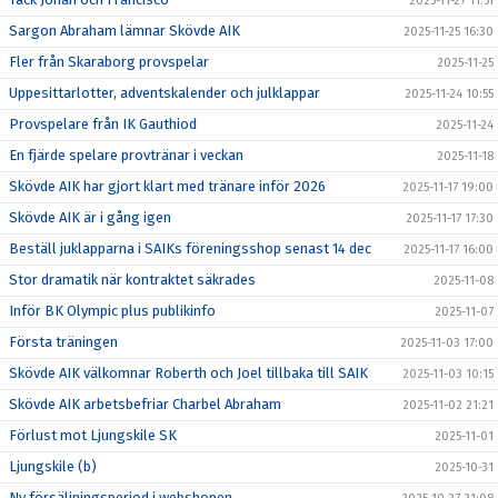
2025-11-27 11:51
Sargon Abraham lämnar Skövde AIK
2025-11-25 16:30
Fler från Skaraborg provspelar
2025-11-25
Uppesittarlotter, adventskalender och julklappar
2025-11-24 10:55
Provspelare från IK Gauthiod
2025-11-24
En fjärde spelare provtränar i veckan
2025-11-18
Skövde AIK har gjort klart med tränare inför 2026
2025-11-17 19:00
Skövde AIK är i gång igen
2025-11-17 17:30
Beställ juklapparna i SAIKs föreningsshop senast 14 dec
2025-11-17 16:00
Stor dramatik när kontraktet säkrades
2025-11-08
Inför BK Olympic plus publikinfo
2025-11-07
Första träningen
2025-11-03 17:00
Skövde AIK välkomnar Roberth och Joel tillbaka till SAIK
2025-11-03 10:15
Skövde AIK arbetsbefriar Charbel Abraham
2025-11-02 21:21
Förlust mot Ljungskile SK
2025-11-01
Ljungskile (b)
2025-10-31
Ny försäljningsperiod i webshopen