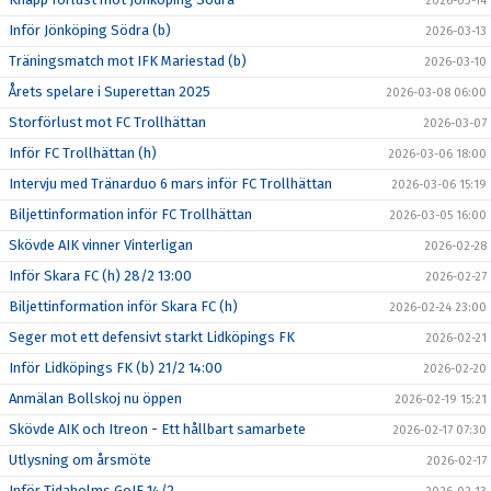
2026-03-14
Inför Jönköping Södra (b)
2026-03-13
Träningsmatch mot IFK Mariestad (b)
2026-03-10
Årets spelare i Superettan 2025
2026-03-08 06:00
Storförlust mot FC Trollhättan
2026-03-07
Inför FC Trollhättan (h)
2026-03-06 18:00
Intervju med Tränarduo 6 mars inför FC Trollhättan
2026-03-06 15:19
Biljettinformation inför FC Trollhättan
2026-03-05 16:00
Skövde AIK vinner Vinterligan
2026-02-28
Inför Skara FC (h) 28/2 13:00
2026-02-27
Biljettinformation inför Skara FC (h)
2026-02-24 23:00
Seger mot ett defensivt starkt Lidköpings FK
2026-02-21
Inför Lidköpings FK (b) 21/2 14:00
2026-02-20
Anmälan Bollskoj nu öppen
2026-02-19 15:21
Skövde AIK och Itreon - Ett hållbart samarbete
2026-02-17 07:30
Utlysning om årsmöte
2026-02-17
Inför Tidaholms GoIF 14/2