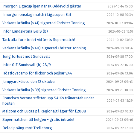
Imorgon Ligacup igen när IK Oddevold gästar
2024-10-14 15:00
I morgon onsdag match i Ligacupen Elit
2024-10-08 10:34
Veckans krönika (v.41) signerad Christer Tonning
2024-10-07 09:04
Inför Landskrona BoIS (b)
2024-10-03 15:51
Tack alla för stödet vid årets Supermatch!
2024-10-02 13:39
Veckans krönika (v.40) signerad Christer Tonning
2024-09-30 08:56
Tung förlust mot Sundsvall
2024-09-28 17:00
Inför GIF Sundsvall (h) 28/9
2024-09-27 16:00
Höstlovscamp för flickor och pojkar v.44
2024-09-26 13:06
Jumpyard-disco den 12 oktober
2024-09-25 09:43
Veckans krönika (v.39) signerad Christer Tonning
2024-09-23 18:00
Francisco Verona stöttar upp SAIKs tränarstab under
2024-09-23 15:29
hösten
Malcom och Lucas på Regionalt läger för f.2008
2024-09-23 10:33
Supermatchen till helgen - gratis inträde!
2024-09-23 09:46
Delad poäng mot Trelleborg
2024-09-22 17:00