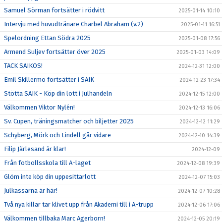
Samuel Sörman fortsätter i rödvitt
2025-01-14 10:10
Intervju med huvudtränare Charbel Abraham (v.2)
2025-01-11 16:51
Spelordning Ettan Södra 2025
2025-01-08 17:56
Armend Suljev fortsätter över 2025
2025-01-03 14:09
TACK SAIKOS!
2024-12-31 12:00
Emil Skillermo fortsätter i SAIK
2024-12-23 17:34
Stötta SAIK - Köp din lott i Julhandeln
2024-12-15 12:00
Välkommen Viktor Nylén!
2024-12-13 16:06
Sv. Cupen, träningsmatcher och biljetter 2025
2024-12-12 11:29
Schyberg, Mörk och Lindell går vidare
2024-12-10 14:39
Filip Järlesand är klar!
2024-12-09
Från fotbollsskola till A-laget
2024-12-08 19:39
Glöm inte köp din uppesittarlott
2024-12-07 15:03
Julkassarna är här!
2024-12-07 10:28
Två nya killar tar klivet upp från Akademi till i A-trupp
2024-12-06 17:06
Välkommen tillbaka Marc Agerborn!
2024-12-05 20:19