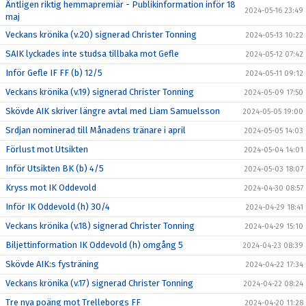
Äntligen riktig hemmapremiär - Publikinformation inför 18
2024-05-16 23:49
maj
Veckans krönika (v.20) signerad Christer Tonning
2024-05-13 10:22
SAIK lyckades inte studsa tillbaka mot Gefle
2024-05-12 07:42
Inför Gefle IF FF (b) 12/5
2024-05-11 09:12
Veckans krönika (v.19) signerad Christer Tonning
2024-05-09 17:50
Skövde AIK skriver längre avtal med Liam Samuelsson
2024-05-05 19:00
Srdjan nominerad till Månadens tränare i april
2024-05-05 14:03
Förlust mot Utsikten
2024-05-04 14:01
Inför Utsikten BK (b) 4/5
2024-05-03 18:07
Kryss mot IK Oddevold
2024-04-30 08:57
Inför IK Oddevold (h) 30/4
2024-04-29 18:41
Veckans krönika (v.18) signerad Christer Tonning
2024-04-29 15:10
Biljettinformation IK Oddevold (h) omgång 5
2024-04-23 08:39
Skövde AIK:s fysträning
2024-04-22 17:34
Veckans krönika (v.17) signerad Christer Tonning
2024-04-22 08:24
Tre nya poäng mot Trelleborgs FF
2024-04-20 11:28