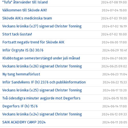
"Tufa" återvänder till Island
2024-07-08 19:00
Välkommen till Skövde AIK!
2024-07-04 15:00
Skövde AIK:s medicinska team
2024-07-03 19:00
Veckans krönika (v.27) signerad Christer Tonning
2024-07-02 16:19
Stort tack Gustav!
2024-07-02 10:00
Fortsatt negativ trend för Skövde AIK
2024-06-30 17:00
Inför Örgryte IS (b) 30/6
2024-06-29 10:41
Klubbstugan semesterstängd under juli månad
2024-06-27 08:30
Veckans krönika (v.26) signerad Christer Tonning
2024-06-25 09:02
Ny tung hemmaförlust
2024-06-23 11:04
Inför Sandvikens IF (h) 23/6 och publikinformation
2024-06-22 15:33
Veckans krönika (v.25) signerad Christer Tonning
2024-06-17 13:20
Två ödesdigra minuter avgjorde mot Degerfors
2024-06-15 10:55
Degerfors IF (h) 15/6
2024-06-14 17:00
Veckans krönika (v.24) signerad Christer Tonning
2024-06-12 09:33
SAIK ACADEMY CAMP 2024
2024-06-11 20:05