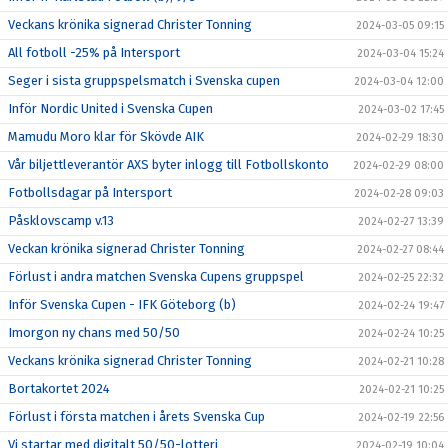
Veckans krönika signerad Christer Tonning
2024-03-05 09:15
All fotboll -25% på Intersport
2024-03-04 15:24
Seger i sista gruppspelsmatch i Svenska cupen
2024-03-04 12:00
Inför Nordic United i Svenska Cupen
2024-03-02 17:45
Mamudu Moro klar för Skövde AIK
2024-02-29 18:30
Vår biljettleverantör AXS byter inlogg till Fotbollskonto
2024-02-29 08:00
Fotbollsdagar på Intersport
2024-02-28 09:03
Påsklovscamp v.13
2024-02-27 13:39
Veckan krönika signerad Christer Tonning
2024-02-27 08:44
Förlust i andra matchen Svenska Cupens gruppspel
2024-02-25 22:32
Inför Svenska Cupen - IFK Göteborg (b)
2024-02-24 19:47
Imorgon ny chans med 50/50
2024-02-24 10:25
Veckans krönika signerad Christer Tonning
2024-02-21 10:28
Bortakortet 2024
2024-02-21 10:25
Förlust i första matchen i årets Svenska Cup
2024-02-19 22:56
Vi startar med digitalt 50/50-lotteri
2024-02-19 10:04