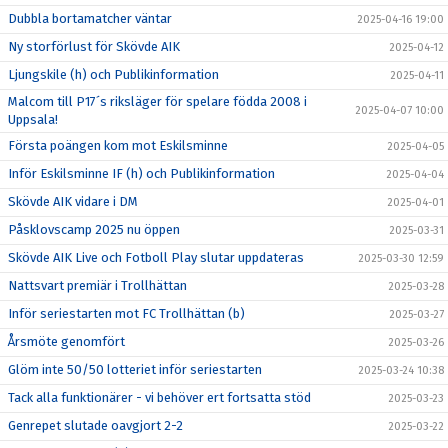
Dubbla bortamatcher väntar
2025-04-16 19:00
Ny storförlust för Skövde AIK
2025-04-12
Ljungskile (h) och Publikinformation
2025-04-11
Malcom till P17´s riksläger för spelare födda 2008 i
2025-04-07 10:00
Uppsala!
Första poängen kom mot Eskilsminne
2025-04-05
Inför Eskilsminne IF (h) och Publikinformation
2025-04-04
Skövde AIK vidare i DM
2025-04-01
Påsklovscamp 2025 nu öppen
2025-03-31
Skövde AIK Live och Fotboll Play slutar uppdateras
2025-03-30 12:59
Nattsvart premiär i Trollhättan
2025-03-28
Inför seriestarten mot FC Trollhättan (b)
2025-03-27
Årsmöte genomfört
2025-03-26
Glöm inte 50/50 lotteriet inför seriestarten
2025-03-24 10:38
Tack alla funktionärer - vi behöver ert fortsatta stöd
2025-03-23
Genrepet slutade oavgjort 2-2
2025-03-22