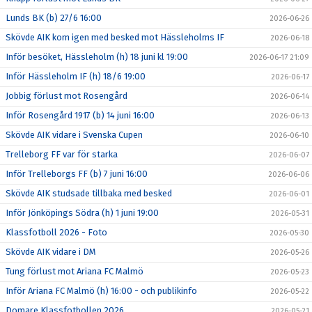
Lunds BK (b) 27/6 16:00
2026-06-26
Skövde AIK kom igen med besked mot Hässleholms IF
2026-06-18
Inför besöket, Hässleholm (h) 18 juni kl 19:00
2026-06-17 21:09
Inför Hässleholm IF (h) 18/6 19:00
2026-06-17
Jobbig förlust mot Rosengård
2026-06-14
Inför Rosengård 1917 (b) 14 juni 16:00
2026-06-13
Skövde AIK vidare i Svenska Cupen
2026-06-10
Trelleborg FF var för starka
2026-06-07
Inför Trelleborgs FF (b) 7 juni 16:00
2026-06-06
Skövde AIK studsade tillbaka med besked
2026-06-01
Inför Jönköpings Södra (h) 1 juni 19:00
2026-05-31
Klassfotboll 2026 - Foto
2026-05-30
Skövde AIK vidare i DM
2026-05-26
Tung förlust mot Ariana FC Malmö
2026-05-23
Inför Ariana FC Malmö (h) 16:00 - och publikinfo
2026-05-22
Domare Klassfotbollen 2026
2026-05-21