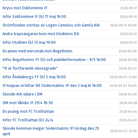
Kryss mot Eskilsminne IF
2026-05-17
Inför Eskilsminne IF (b) 17 maj 16:00
2026-05-16
Drömfonden stöttas av Logen Camulus och Gamla AIK
2026-05-13 10:00
Andra trepoängaren kom mot Utsiktens BK
2026-05-13
Inför Utsikten (b) 13 maj 19:00
2026-05-12
En pinne med mersmak mot Ängelholm
2026-05-09
Inför Ängelholms FF (h) och publikinformation - 9/5 16:00
2026-05-08
"Vi är fortfarande obesegrade"
2026-05-02
Inför Åtvidabergs FF (h) 2 maj 16:00
2026-05-01 12:00
Vi hoppas ni hittar till Södermalms IP den 2 maj kl 16:00
2026-05-01 10:00
Skövde AIK vidare i DM
2026-04-29
DM mot Våmbs IF 29/4 18:30
2026-04-28
En poäng mot FC Trollhättan
2026-04-24
Inför FC Trollhättan (b) 24/4
2026-04-23
Skövde kommun inviger Södermalms IP lördag den 25
2026-04-22 13:30
april