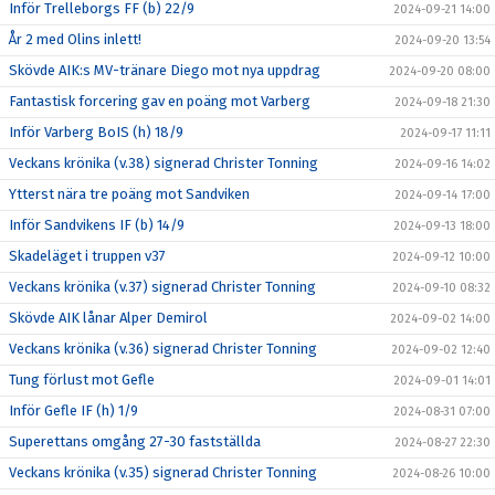
Inför Trelleborgs FF (b) 22/9
2024-09-21 14:00
År 2 med Olins inlett!
2024-09-20 13:54
Skövde AIK:s MV-tränare Diego mot nya uppdrag
2024-09-20 08:00
Fantastisk forcering gav en poäng mot Varberg
2024-09-18 21:30
Inför Varberg BoIS (h) 18/9
2024-09-17 11:11
Veckans krönika (v.38) signerad Christer Tonning
2024-09-16 14:02
Ytterst nära tre poäng mot Sandviken
2024-09-14 17:00
Inför Sandvikens IF (b) 14/9
2024-09-13 18:00
Skadeläget i truppen v37
2024-09-12 10:00
Veckans krönika (v.37) signerad Christer Tonning
2024-09-10 08:32
Skövde AIK lånar Alper Demirol
2024-09-02 14:00
Veckans krönika (v.36) signerad Christer Tonning
2024-09-02 12:40
Tung förlust mot Gefle
2024-09-01 14:01
Inför Gefle IF (h) 1/9
2024-08-31 07:00
Superettans omgång 27-30 fastställda
2024-08-27 22:30
Veckans krönika (v.35) signerad Christer Tonning
2024-08-26 10:00