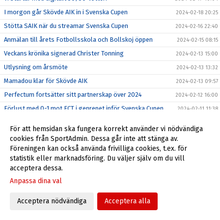
I morgon går Skövde AIK in i Svenska Cupen
2024-02-18 20:25
Stötta SAIK när du streamar Svenska Cupen
2024-02-16 22:40
Anmälan till årets Fotbollsskola och Bollskoj öppen
2024-02-15 08:15
Veckans krönika signerad Christer Tonning
2024-02-13 15:00
Utlysning om årsmöte
2024-02-13 13:32
Mamadou klar för Skövde AIK
2024-02-13 09:57
Perfectum fortsätter sitt partnerskap över 2024
2024-02-12 16:00
Förlust med 0-1 mot FCT i genrepet inför Svenska Cupen
2024-02-11 11:38
Inför Skövde AIK - FC Trollhättan
2024-02-09 21:17
För att hemsidan ska fungera korrekt använder vi nödvändiga
Inför Svenska cupen: Djurgårdens IF - Skövde AIK
2024-02-09 08:00
cookies från SportAdmin. Dessa går inte att stänga av.
Föreningen kan också använda frivilliga cookies, t.ex. för
Armend Suljev förlänger kontraktet med två nya år hos
2024-02-07 18:19
SAIK
statistik eller marknadsföring. Du väljer själv om du vill
acceptera dessa.
Skövde AIK förstärker laget med Ziga Ovsenek
2024-02-05 17:00
Anpassa dina val
Veckans krönika Signerad Christer Tonning
2024-02-05 08:27
Mållös match mot Degerfors
2024-02-03 18:17
Acceptera nödvändiga
Acceptera alla
Bildsvep från Degerfors (b) 3 feb
2024-02-03 18:16