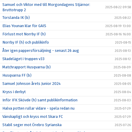
Samuel och Viktor med till Morgondagens Stjärnor:
2025-08-22 09:58
Bruttotrupp 2
Torslanda IK (b)
2025-08-22
Elias Younan klar för GAIS
2025-08-19 13:00
Förlust mot Norrby IF (h)
2025-08-16 16:00
Norrby IF (h) och publikinfo
2025-08-15
Åter igen pappersförsäljning - senast 26 aug
2025-08-13
Skadeläget i truppen v33
2025-08-12
Matchrapport Husqvarna (b)
2025-08-09
Husqvarna FF (b)
2025-08-08
Samuel Johnson årets Junior 2024
2025-08-05
Kryss i derbyt
2025-08-04
Inför IFK Skövde (h) samt publikinformation
2025-08-03
Halva potten rullar vidare - spela redan nu
2025-07-29
Vänskapligt och kryss mot Skara FC
2025-07-29
Stabil seger mot Örebro Syrianska
2025-07-26