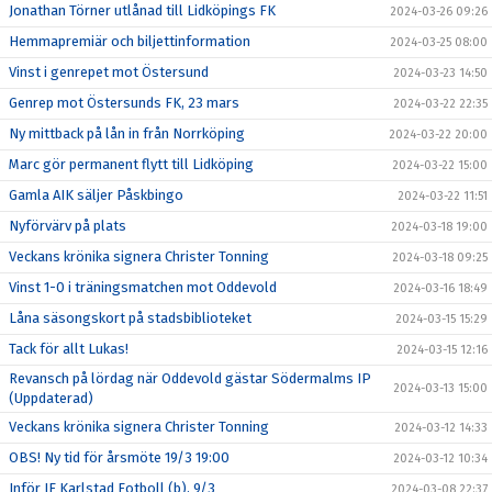
Jonathan Törner utlånad till Lidköpings FK
2024-03-26 09:26
Hemmapremiär och biljettinformation
2024-03-25 08:00
Vinst i genrepet mot Östersund
2024-03-23 14:50
Genrep mot Östersunds FK, 23 mars
2024-03-22 22:35
Ny mittback på lån in från Norrköping
2024-03-22 20:00
Marc gör permanent flytt till Lidköping
2024-03-22 15:00
Gamla AIK säljer Påskbingo
2024-03-22 11:51
Nyförvärv på plats
2024-03-18 19:00
Veckans krönika signera Christer Tonning
2024-03-18 09:25
Vinst 1-0 i träningsmatchen mot Oddevold
2024-03-16 18:49
Låna säsongskort på stadsbiblioteket
2024-03-15 15:29
Tack för allt Lukas!
2024-03-15 12:16
Revansch på lördag när Oddevold gästar Södermalms IP
2024-03-13 15:00
(Uppdaterad)
Veckans krönika signera Christer Tonning
2024-03-12 14:33
OBS! Ny tid för årsmöte 19/3 19:00
2024-03-12 10:34
Inför IF Karlstad Fotboll (b), 9/3
2024-03-08 22:37