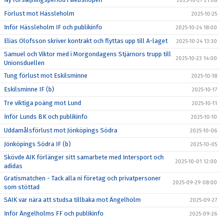
2025-10-27 21:08
Förlust mot Hässleholm
2025-10-25
Inför Hässleholm IF och publikinfo
2025-10-24 18:00
Elias Olofsson skriver kontrakt och flyttas upp till A-laget
2025-10-24 13:30
Samuel och Viktor med i Morgondagens Stjärnors trupp till
2025-10-23 14:00
Unionsduellen
Tung förlust mot Eskilsminne
2025-10-18
Eskilsminne IF (b)
2025-10-17
Tre viktiga poäng mot Lund
2025-10-11
Inför Lunds BK och publikinfo
2025-10-10
Uddamålsförlust mot Jönköpings Södra
2025-10-06
Jönköpings Södra IF (b)
2025-10-05
Skövde AIK förlänger sitt samarbete med Intersport och
2025-10-01 12:00
adidas
Gratismatchen - Tack alla ni företag och privatpersoner
2025-09-29 08:00
som stöttad
SAIK var nära att studsa tillbaka mot Ängelholm
2025-09-27
Inför Ängelholms FF och publikinfo
2025-09-26