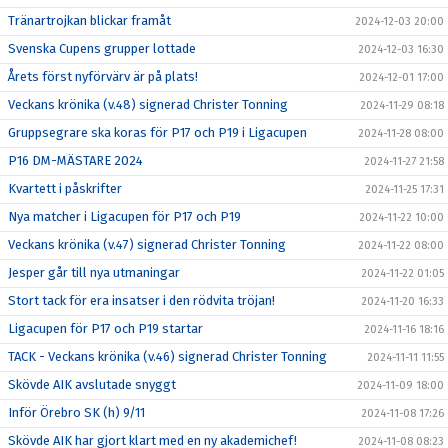
Tränartrojkan blickar framåt
2024-12-03 20:00
Svenska Cupens grupper lottade
2024-12-03 16:30
Årets först nyförvärv är på plats!
2024-12-01 17:00
Veckans krönika (v.48) signerad Christer Tonning
2024-11-29 08:18
Gruppsegrare ska koras för P17 och P19 i Ligacupen
2024-11-28 08:00
P16 DM-MÄSTARE 2024
2024-11-27 21:58
Kvartett i påskrifter
2024-11-25 17:31
Nya matcher i Ligacupen för P17 och P19
2024-11-22 10:00
Veckans krönika (v.47) signerad Christer Tonning
2024-11-22 08:00
Jesper går till nya utmaningar
2024-11-22 01:05
Stort tack för era insatser i den rödvita tröjan!
2024-11-20 16:33
Ligacupen för P17 och P19 startar
2024-11-16 18:16
TACK - Veckans krönika (v.46) signerad Christer Tonning
2024-11-11 11:55
Skövde AIK avslutade snyggt
2024-11-09 18:00
Inför Örebro SK (h) 9/11
2024-11-08 17:26
Skövde AIK har gjort klart med en ny akademichef!
2024-11-08 08:23