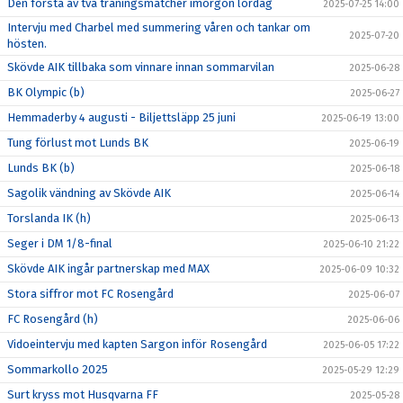
Den första av två träningsmatcher imorgon lördag
2025-07-25 14:00
Intervju med Charbel med summering våren och tankar om
2025-07-20
hösten.
Skövde AIK tillbaka som vinnare innan sommarvilan
2025-06-28
BK Olympic (b)
2025-06-27
Hemmaderby 4 augusti - Biljettsläpp 25 juni
2025-06-19 13:00
Tung förlust mot Lunds BK
2025-06-19
Lunds BK (b)
2025-06-18
Sagolik vändning av Skövde AIK
2025-06-14
Torslanda IK (h)
2025-06-13
Seger i DM 1/8-final
2025-06-10 21:22
Skövde AIK ingår partnerskap med MAX
2025-06-09 10:32
Stora siffror mot FC Rosengård
2025-06-07
FC Rosengård (h)
2025-06-06
Vidoeintervju med kapten Sargon inför Rosengård
2025-06-05 17:22
Sommarkollo 2025
2025-05-29 12:29
Surt kryss mot Husqvarna FF
2025-05-28