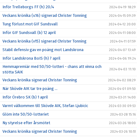
Inför Trelleborgs FF (h) 20/4
2024-04-19 18:29
Veckans krönika (v.16) signerad Christer Tonning
2024-04-15 09:39
Tung förlust mot GIF Sundsvall
2024-04-12 20:00
Inför GIF Sundsvall (b) 12 april
2024-04-11 08:00
Veckans krönika (v15) signerad Christer Tonning
2024-04-11 07:59
Stabil defensiv gav en poäng mot Landskrona
2024-04-07 13:49
Inför Landskrona BoIS (h) 7 april
2024-04-06 19:24
Hemmapremiär med 50/50-lotteri - chans att vinna och
2024-04-03 11:10
stötta SAIK
Veckans krönika signerad Christer Tonning
2024-04-02 08:29
När Skövde AIK tar tre poäng ...
2024-04-01 09:50
Inför Örebro SK (b) 1 april
2024-03-31 14:00
Varmt välkommen till Skövde AIK, Stefan Ljubicic
2024-03-30 09:53
Glöm inte 50/50-lotteriet
2024-03-28 15:16
Ny styrelse efter årsmötet
2024-03-26 18:00
Veckans krönika signerad Christer Tonning
2024-03-26 10:51