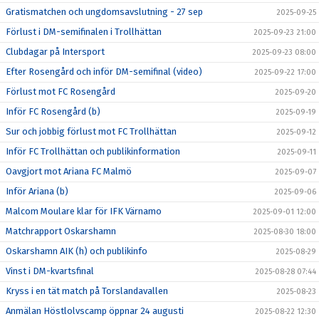
Gratismatchen och ungdomsavslutning - 27 sep
2025-09-25
Förlust i DM-semifinalen i Trollhättan
2025-09-23 21:00
Clubdagar på Intersport
2025-09-23 08:00
Efter Rosengård och inför DM-semifinal (video)
2025-09-22 17:00
Förlust mot FC Rosengård
2025-09-20
Inför FC Rosengård (b)
2025-09-19
Sur och jobbig förlust mot FC Trollhättan
2025-09-12
Inför FC Trollhättan och publikinformation
2025-09-11
Oavgjort mot Ariana FC Malmö
2025-09-07
Inför Ariana (b)
2025-09-06
Malcom Moulare klar för IFK Värnamo
2025-09-01 12:00
Matchrapport Oskarshamn
2025-08-30 18:00
Oskarshamn AIK (h) och publikinfo
2025-08-29
Vinst i DM-kvartsfinal
2025-08-28 07:44
Kryss i en tät match på Torslandavallen
2025-08-23
Anmälan Höstlolvscamp öppnar 24 augusti
2025-08-22 12:30