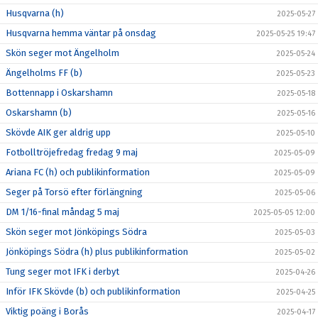
Husqvarna (h)
2025-05-27
Husqvarna hemma väntar på onsdag
2025-05-25 19:47
Skön seger mot Ängelholm
2025-05-24
Ängelholms FF (b)
2025-05-23
Bottennapp i Oskarshamn
2025-05-18
Oskarshamn (b)
2025-05-16
Skövde AIK ger aldrig upp
2025-05-10
Fotbolltröjefredag fredag 9 maj
2025-05-09
Ariana FC (h) och publikinformation
2025-05-09
Seger på Torsö efter förlängning
2025-05-06
DM 1/16-final måndag 5 maj
2025-05-05 12:00
Skön seger mot Jönköpings Södra
2025-05-03
Jönköpings Södra (h) plus publikinformation
2025-05-02
Tung seger mot IFK i derbyt
2025-04-26
Inför IFK Skövde (b) och publikinformation
2025-04-25
Viktig poäng i Borås
2025-04-17