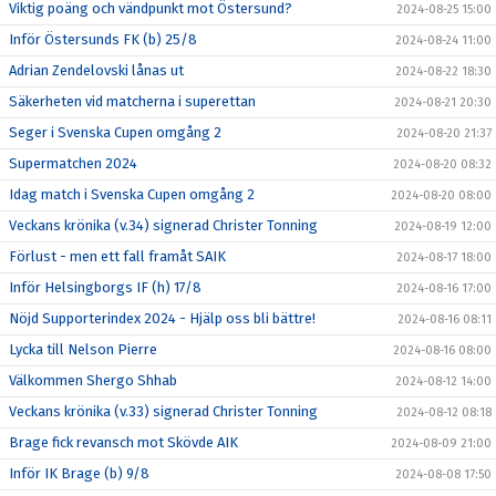
Viktig poäng och vändpunkt mot Östersund?
2024-08-25 15:00
Inför Östersunds FK (b) 25/8
2024-08-24 11:00
Adrian Zendelovski lånas ut
2024-08-22 18:30
Säkerheten vid matcherna i superettan
2024-08-21 20:30
Seger i Svenska Cupen omgång 2
2024-08-20 21:37
Supermatchen 2024
2024-08-20 08:32
Idag match i Svenska Cupen omgång 2
2024-08-20 08:00
Veckans krönika (v.34) signerad Christer Tonning
2024-08-19 12:00
Förlust - men ett fall framåt SAIK
2024-08-17 18:00
Inför Helsingborgs IF (h) 17/8
2024-08-16 17:00
Nöjd Supporterindex 2024 - Hjälp oss bli bättre!
2024-08-16 08:11
Lycka till Nelson Pierre
2024-08-16 08:00
Välkommen Shergo Shhab
2024-08-12 14:00
Veckans krönika (v.33) signerad Christer Tonning
2024-08-12 08:18
Brage fick revansch mot Skövde AIK
2024-08-09 21:00
Inför IK Brage (b) 9/8
2024-08-08 17:50