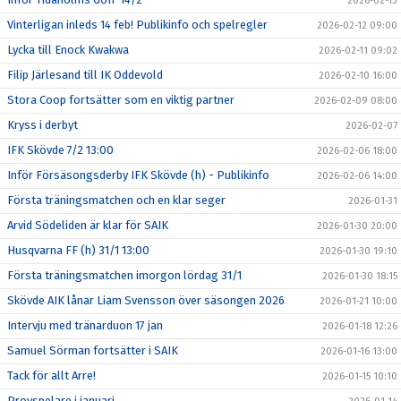
2026-02-13
Vinterligan inleds 14 feb! Publikinfo och spelregler
2026-02-12 09:00
Lycka till Enock Kwakwa
2026-02-11 09:02
Filip Järlesand till IK Oddevold
2026-02-10 16:00
Stora Coop fortsätter som en viktig partner
2026-02-09 08:00
Kryss i derbyt
2026-02-07
IFK Skövde 7/2 13:00
2026-02-06 18:00
Inför Försäsongsderby IFK Skövde (h) - Publikinfo
2026-02-06 14:00
Första träningsmatchen och en klar seger
2026-01-31
Arvid Södeliden är klar för SAIK
2026-01-30 20:00
Husqvarna FF (h) 31/1 13:00
2026-01-30 19:10
Första träningsmatchen imorgon lördag 31/1
2026-01-30 18:15
Skövde AIK lånar Liam Svensson över säsongen 2026
2026-01-21 10:00
Intervju med tränarduon 17 jan
2026-01-18 12:26
Samuel Sörman fortsätter i SAIK
2026-01-16 13:00
Tack för allt Arre!
2026-01-15 10:10
Provspelare i januari