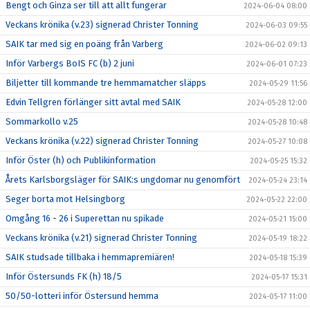
Bengt och Ginza ser till att allt fungerar
2024-06-04 08:00
Veckans krönika (v.23) signerad Christer Tonning
2024-06-03 09:55
SAIK tar med sig en poäng från Varberg
2024-06-02 09:13
Inför Varbergs BoIS FC (b) 2 juni
2024-06-01 07:23
Biljetter till kommande tre hemmamatcher släpps
2024-05-29 11:56
Edvin Tellgren förlänger sitt avtal med SAIK
2024-05-28 12:00
Sommarkollo v.25
2024-05-28 10:48
Veckans krönika (v.22) signerad Christer Tonning
2024-05-27 10:08
Inför Öster (h) och Publikinformation
2024-05-25 15:32
Årets Karlsborgsläger för SAIK:s ungdomar nu genomfört
2024-05-24 23:14
Seger borta mot Helsingborg
2024-05-22 22:00
Omgång 16 - 26 i Superettan nu spikade
2024-05-21 15:00
Veckans krönika (v.21) signerad Christer Tonning
2024-05-19 18:22
SAIK studsade tillbaka i hemmapremiären!
2024-05-18 15:39
Inför Östersunds FK (h) 18/5
2024-05-17 15:31
50/50-lotteri inför Östersund hemma
2024-05-17 11:00