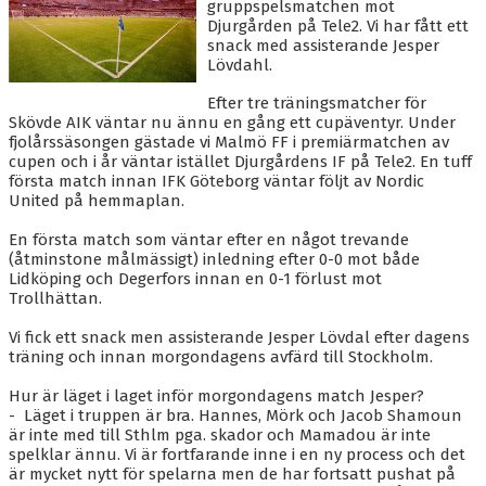
BLI MEDLEM
gruppspelsmatchen mot
Djurgården på Tele2. Vi har fått ett
snack med assisterande Jesper
KALENDER
Lövdahl.
VÅRA LAG/TRÄNARE
Efter tre träningsmatcher för
Skövde AIK väntar nu ännu en gång ett cupäventyr. Under
fjolårssäsongen gästade vi Malmö FF i premiärmatchen av
GAMLA AIK
cupen och i år väntar istället Djurgårdens IF på Tele2. En tuff
första match innan IFK Göteborg väntar följt av Nordic
United på hemmaplan.
En första match som väntar efter en något trevande
(åtminstone målmässigt) inledning efter 0-0 mot både
Lidköping och Degerfors innan en 0-1 förlust mot
Trollhättan.
Vi fick ett snack men assisterande Jesper Lövdal efter dagens
träning och innan morgondagens avfärd till Stockholm.
Hur är läget i laget inför morgondagens match Jesper?
- Läget i truppen är bra. Hannes, Mörk och Jacob Shamoun
är inte med till Sthlm pga. skador och Mamadou är inte
spelklar ännu. Vi är fortfarande inne i en ny process och det
är mycket nytt för spelarna men de har fortsatt pushat på