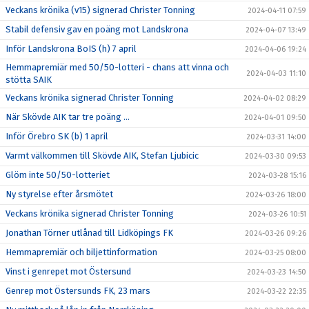
Veckans krönika (v15) signerad Christer Tonning
2024-04-11 07:59
Stabil defensiv gav en poäng mot Landskrona
2024-04-07 13:49
Inför Landskrona BoIS (h) 7 april
2024-04-06 19:24
Hemmapremiär med 50/50-lotteri - chans att vinna och
2024-04-03 11:10
stötta SAIK
Veckans krönika signerad Christer Tonning
2024-04-02 08:29
När Skövde AIK tar tre poäng ...
2024-04-01 09:50
Inför Örebro SK (b) 1 april
2024-03-31 14:00
Varmt välkommen till Skövde AIK, Stefan Ljubicic
2024-03-30 09:53
Glöm inte 50/50-lotteriet
2024-03-28 15:16
Ny styrelse efter årsmötet
2024-03-26 18:00
Veckans krönika signerad Christer Tonning
2024-03-26 10:51
Jonathan Törner utlånad till Lidköpings FK
2024-03-26 09:26
Hemmapremiär och biljettinformation
2024-03-25 08:00
Vinst i genrepet mot Östersund
2024-03-23 14:50
Genrep mot Östersunds FK, 23 mars
2024-03-22 22:35