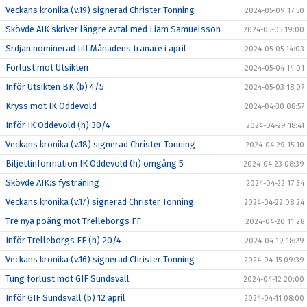
Veckans krönika (v.19) signerad Christer Tonning
2024-05-09 17:50
Skövde AIK skriver längre avtal med Liam Samuelsson
2024-05-05 19:00
Srdjan nominerad till Månadens tränare i april
2024-05-05 14:03
Förlust mot Utsikten
2024-05-04 14:01
Inför Utsikten BK (b) 4/5
2024-05-03 18:07
Kryss mot IK Oddevold
2024-04-30 08:57
Inför IK Oddevold (h) 30/4
2024-04-29 18:41
Veckans krönika (v.18) signerad Christer Tonning
2024-04-29 15:10
Biljettinformation IK Oddevold (h) omgång 5
2024-04-23 08:39
Skövde AIK:s fysträning
2024-04-22 17:34
Veckans krönika (v.17) signerad Christer Tonning
2024-04-22 08:24
Tre nya poäng mot Trelleborgs FF
2024-04-20 11:28
Inför Trelleborgs FF (h) 20/4
2024-04-19 18:29
Veckans krönika (v.16) signerad Christer Tonning
2024-04-15 09:39
Tung förlust mot GIF Sundsvall
2024-04-12 20:00
Inför GIF Sundsvall (b) 12 april
2024-04-11 08:00