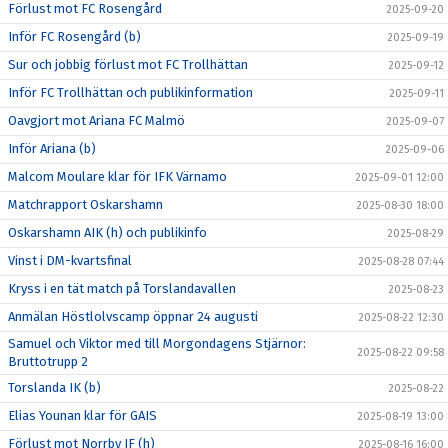
Förlust mot FC Rosengård
2025-09-20
Inför FC Rosengård (b)
2025-09-19
Sur och jobbig förlust mot FC Trollhättan
2025-09-12
Inför FC Trollhättan och publikinformation
2025-09-11
Oavgjort mot Ariana FC Malmö
2025-09-07
Inför Ariana (b)
2025-09-06
Malcom Moulare klar för IFK Värnamo
2025-09-01 12:00
Matchrapport Oskarshamn
2025-08-30 18:00
Oskarshamn AIK (h) och publikinfo
2025-08-29
Vinst i DM-kvartsfinal
2025-08-28 07:44
Kryss i en tät match på Torslandavallen
2025-08-23
Anmälan Höstlolvscamp öppnar 24 augusti
2025-08-22 12:30
Samuel och Viktor med till Morgondagens Stjärnor:
2025-08-22 09:58
Bruttotrupp 2
Torslanda IK (b)
2025-08-22
Elias Younan klar för GAIS
2025-08-19 13:00
Förlust mot Norrby IF (h)
2025-08-16 16:00