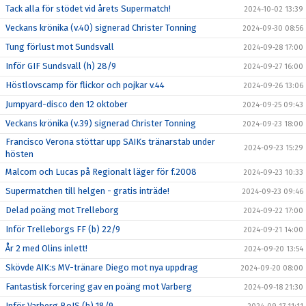
Tack alla för stödet vid årets Supermatch!
2024-10-02 13:39
Veckans krönika (v.40) signerad Christer Tonning
2024-09-30 08:56
Tung förlust mot Sundsvall
2024-09-28 17:00
Inför GIF Sundsvall (h) 28/9
2024-09-27 16:00
Höstlovscamp för flickor och pojkar v.44
2024-09-26 13:06
Jumpyard-disco den 12 oktober
2024-09-25 09:43
Veckans krönika (v.39) signerad Christer Tonning
2024-09-23 18:00
Francisco Verona stöttar upp SAIKs tränarstab under
2024-09-23 15:29
hösten
Malcom och Lucas på Regionalt läger för f.2008
2024-09-23 10:33
Supermatchen till helgen - gratis inträde!
2024-09-23 09:46
Delad poäng mot Trelleborg
2024-09-22 17:00
Inför Trelleborgs FF (b) 22/9
2024-09-21 14:00
År 2 med Olins inlett!
2024-09-20 13:54
Skövde AIK:s MV-tränare Diego mot nya uppdrag
2024-09-20 08:00
Fantastisk forcering gav en poäng mot Varberg
2024-09-18 21:30
Inför Varberg BoIS (h) 18/9