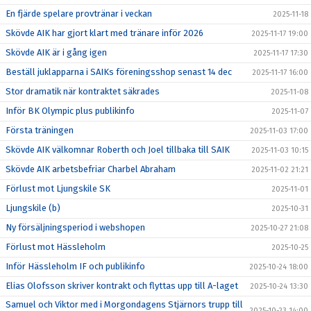
En fjärde spelare provtränar i veckan
2025-11-18
Skövde AIK har gjort klart med tränare inför 2026
2025-11-17 19:00
Skövde AIK är i gång igen
2025-11-17 17:30
Beställ juklapparna i SAIKs föreningsshop senast 14 dec
2025-11-17 16:00
Stor dramatik när kontraktet säkrades
2025-11-08
Inför BK Olympic plus publikinfo
2025-11-07
Första träningen
2025-11-03 17:00
Skövde AIK välkomnar Roberth och Joel tillbaka till SAIK
2025-11-03 10:15
Skövde AIK arbetsbefriar Charbel Abraham
2025-11-02 21:21
Förlust mot Ljungskile SK
2025-11-01
Ljungskile (b)
2025-10-31
Ny försäljningsperiod i webshopen
2025-10-27 21:08
Förlust mot Hässleholm
2025-10-25
Inför Hässleholm IF och publikinfo
2025-10-24 18:00
Elias Olofsson skriver kontrakt och flyttas upp till A-laget
2025-10-24 13:30
Samuel och Viktor med i Morgondagens Stjärnors trupp till
2025-10-23 14:00