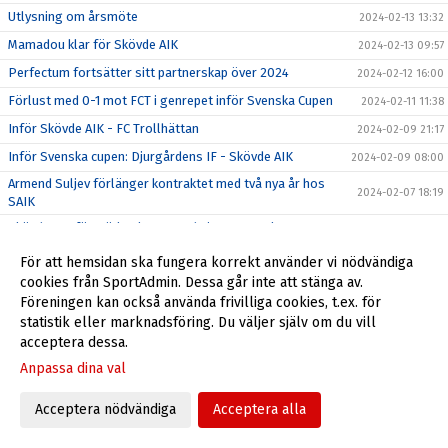
Utlysning om årsmöte
2024-02-13 13:32
Mamadou klar för Skövde AIK
2024-02-13 09:57
Perfectum fortsätter sitt partnerskap över 2024
2024-02-12 16:00
Förlust med 0-1 mot FCT i genrepet inför Svenska Cupen
2024-02-11 11:38
Inför Skövde AIK - FC Trollhättan
2024-02-09 21:17
Inför Svenska cupen: Djurgårdens IF - Skövde AIK
2024-02-09 08:00
Armend Suljev förlänger kontraktet med två nya år hos
2024-02-07 18:19
SAIK
Skövde AIK förstärker laget med Ziga Ovsenek
2024-02-05 17:00
Veckans krönika Signerad Christer Tonning
2024-02-05 08:27
För att hemsidan ska fungera korrekt använder vi nödvändiga
cookies från SportAdmin. Dessa går inte att stänga av.
Mållös match mot Degerfors
2024-02-03 18:17
Föreningen kan också använda frivilliga cookies, t.ex. för
Bildsvep från Degerfors (b) 3 feb
2024-02-03 18:16
statistik eller marknadsföring. Du väljer själv om du vill
Rapp Fastigheter fortsatt Guldpartner under 2024
acceptera dessa.
2024-02-02 08:00
Intresseanmälan SAIK Akademi 2025
Anpassa dina val
2024-02-01 20:05
Träningsmatch mot Degerfors på Stora Valla
2024-02-01 09:12
Acceptera nödvändiga
Acceptera alla
Filip Schyberg vinner Guldbollan 2023
2024-01-27 14:22