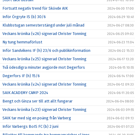
2024-07-02 10:00
Fortsatt negativ trend för Skövde AIK
2024-06-30 17:00
Inför Örgryte IS (b) 30/6
2024-06-29 10:41
Klubbstugan semesterstängd under juli månad
2024-06-27 08:30
Veckans krönika (v.26) signerad Christer Tonning
2024-06-25 09:02
Ny tung hemmaförlust
2024-06-23 11:04
Inför Sandvikens IF (h) 23/6 och publikinformation
2024-06-22 15:33
Veckans krönika (v.25) signerad Christer Tonning
2024-06-17 13:20
Två ödesdigra minuter avgjorde mot Degerfors
2024-06-15 10:55
Degerfors IF (h) 15/6
2024-06-14 17:00
Veckans krönika (v.24) signerad Christer Tonning
2024-06-12 09:33
SAIK ACADEMY CAMP 2024
2024-06-11 20:05
Bengt och Ginza ser till att allt fungerar
2024-06-04 08:00
Veckans krönika (v.23) signerad Christer Tonning
2024-06-03 09:55
SAIK tar med sig en poäng från Varberg
2024-06-02 09:13
Inför Varbergs BoIS FC (b) 2 juni
2024-06-01 07:23
Biljetter till kommande tre hemmamatcher släpps