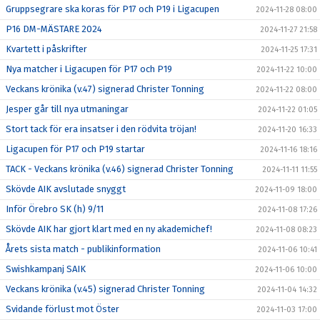
Gruppsegrare ska koras för P17 och P19 i Ligacupen
2024-11-28 08:00
P16 DM-MÄSTARE 2024
2024-11-27 21:58
Kvartett i påskrifter
2024-11-25 17:31
Nya matcher i Ligacupen för P17 och P19
2024-11-22 10:00
Veckans krönika (v.47) signerad Christer Tonning
2024-11-22 08:00
Jesper går till nya utmaningar
2024-11-22 01:05
Stort tack för era insatser i den rödvita tröjan!
2024-11-20 16:33
Ligacupen för P17 och P19 startar
2024-11-16 18:16
TACK - Veckans krönika (v.46) signerad Christer Tonning
2024-11-11 11:55
Skövde AIK avslutade snyggt
2024-11-09 18:00
Inför Örebro SK (h) 9/11
2024-11-08 17:26
Skövde AIK har gjort klart med en ny akademichef!
2024-11-08 08:23
Årets sista match - publikinformation
2024-11-06 10:41
Swishkampanj SAIK
2024-11-06 10:00
Veckans krönika (v.45) signerad Christer Tonning
2024-11-04 14:32
Svidande förlust mot Öster
2024-11-03 17:00