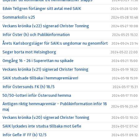
2024-05-29 11:56
Edvin Tellgren förlänger sitt avtal med SAIK
2024-05-28 12:00
Sommarkollo v.25
2024-05-28 10:48
Veckans krönika (v.22) signerad Christer Tonning
2024-05-27 10:08
Inför Öster (h) och Publikinformation
2024-05-25 15:32
Årets Karlsborgsläger för SAIK:s ungdomar nu genomfört
2024-05-24 23:14
Seger borta mot Helsingborg
2024-05-22 22:00
Omgång 16 - 26 i Superettan nu spikade
2024-05-21 15:00
Veckans krönika (v.21) signerad Christer Tonning
2024-05-19 18:22
SAIK studsade tillbaka i hemmapremiären!
2024-05-18 15:39
Inför Östersunds FK (h) 18/5
2024-05-17 15:31
50/50-lotteri inför Östersund hemma
2024-05-17 11:00
Äntligen riktig hemmapremiär - Publikinformation inför 18
2024-05-16 23:49
maj
Veckans krönika (v.20) signerad Christer Tonning
2024-05-13 10:22
SAIK lyckades inte studsa tillbaka mot Gefle
2024-05-12 07:42
Inför Gefle IF FF (b) 12/5
2024-05-11 09:12