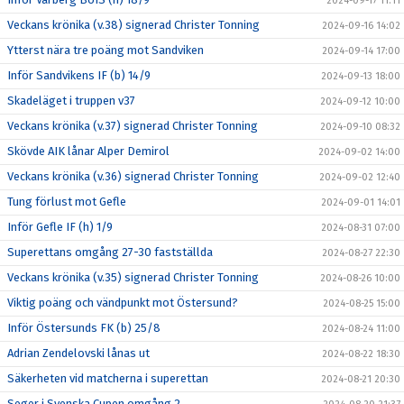
2024-09-17 11:11
Veckans krönika (v.38) signerad Christer Tonning
2024-09-16 14:02
Ytterst nära tre poäng mot Sandviken
2024-09-14 17:00
Inför Sandvikens IF (b) 14/9
2024-09-13 18:00
Skadeläget i truppen v37
2024-09-12 10:00
Veckans krönika (v.37) signerad Christer Tonning
2024-09-10 08:32
Skövde AIK lånar Alper Demirol
2024-09-02 14:00
Veckans krönika (v.36) signerad Christer Tonning
2024-09-02 12:40
Tung förlust mot Gefle
2024-09-01 14:01
Inför Gefle IF (h) 1/9
2024-08-31 07:00
Superettans omgång 27-30 fastställda
2024-08-27 22:30
Veckans krönika (v.35) signerad Christer Tonning
2024-08-26 10:00
Viktig poäng och vändpunkt mot Östersund?
2024-08-25 15:00
Inför Östersunds FK (b) 25/8
2024-08-24 11:00
Adrian Zendelovski lånas ut
2024-08-22 18:30
Säkerheten vid matcherna i superettan
2024-08-21 20:30
Seger i Svenska Cupen omgång 2