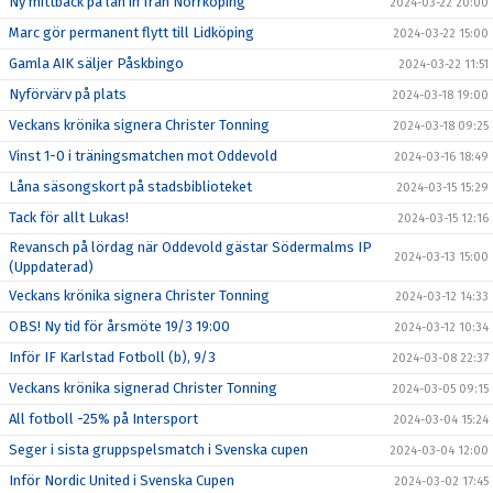
Ny mittback på lån in från Norrköping
2024-03-22 20:00
Marc gör permanent flytt till Lidköping
2024-03-22 15:00
Gamla AIK säljer Påskbingo
2024-03-22 11:51
Nyförvärv på plats
2024-03-18 19:00
Veckans krönika signera Christer Tonning
2024-03-18 09:25
Vinst 1-0 i träningsmatchen mot Oddevold
2024-03-16 18:49
Låna säsongskort på stadsbiblioteket
2024-03-15 15:29
Tack för allt Lukas!
2024-03-15 12:16
Revansch på lördag när Oddevold gästar Södermalms IP
2024-03-13 15:00
(Uppdaterad)
Veckans krönika signera Christer Tonning
2024-03-12 14:33
OBS! Ny tid för årsmöte 19/3 19:00
2024-03-12 10:34
Inför IF Karlstad Fotboll (b), 9/3
2024-03-08 22:37
Veckans krönika signerad Christer Tonning
2024-03-05 09:15
All fotboll -25% på Intersport
2024-03-04 15:24
Seger i sista gruppspelsmatch i Svenska cupen
2024-03-04 12:00
Inför Nordic United i Svenska Cupen
2024-03-02 17:45