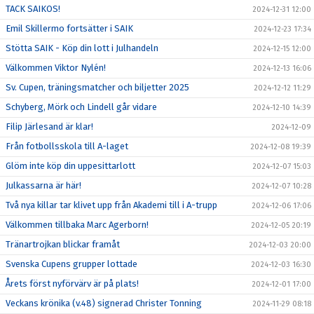
TACK SAIKOS!
2024-12-31 12:00
Emil Skillermo fortsätter i SAIK
2024-12-23 17:34
Stötta SAIK - Köp din lott i Julhandeln
2024-12-15 12:00
Välkommen Viktor Nylén!
2024-12-13 16:06
Sv. Cupen, träningsmatcher och biljetter 2025
2024-12-12 11:29
Schyberg, Mörk och Lindell går vidare
2024-12-10 14:39
Filip Järlesand är klar!
2024-12-09
Från fotbollsskola till A-laget
2024-12-08 19:39
Glöm inte köp din uppesittarlott
2024-12-07 15:03
Julkassarna är här!
2024-12-07 10:28
Två nya killar tar klivet upp från Akademi till i A-trupp
2024-12-06 17:06
Välkommen tillbaka Marc Agerborn!
2024-12-05 20:19
Tränartrojkan blickar framåt
2024-12-03 20:00
Svenska Cupens grupper lottade
2024-12-03 16:30
Årets först nyförvärv är på plats!
2024-12-01 17:00
Veckans krönika (v.48) signerad Christer Tonning
2024-11-29 08:18