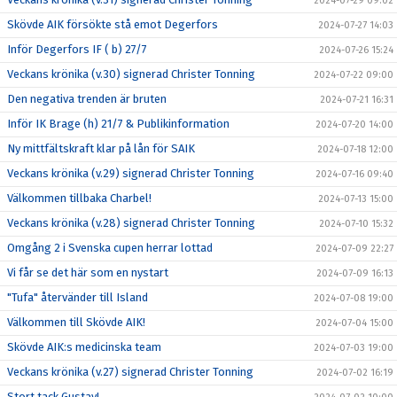
2024-07-29 09:02
Skövde AIK försökte stå emot Degerfors
2024-07-27 14:03
Inför Degerfors IF ( b) 27/7
2024-07-26 15:24
Veckans krönika (v.30) signerad Christer Tonning
2024-07-22 09:00
Den negativa trenden är bruten
2024-07-21 16:31
Inför IK Brage (h) 21/7 & Publikinformation
2024-07-20 14:00
Ny mittfältskraft klar på lån för SAIK
2024-07-18 12:00
Veckans krönika (v.29) signerad Christer Tonning
2024-07-16 09:40
Välkommen tillbaka Charbel!
2024-07-13 15:00
Veckans krönika (v.28) signerad Christer Tonning
2024-07-10 15:32
Omgång 2 i Svenska cupen herrar lottad
2024-07-09 22:27
Vi får se det här som en nystart
2024-07-09 16:13
"Tufa" återvänder till Island
2024-07-08 19:00
Välkommen till Skövde AIK!
2024-07-04 15:00
Skövde AIK:s medicinska team
2024-07-03 19:00
Veckans krönika (v.27) signerad Christer Tonning
2024-07-02 16:19
Stort tack Gustav!