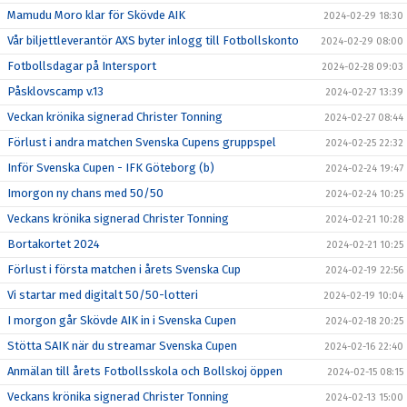
Mamudu Moro klar för Skövde AIK
2024-02-29 18:30
Vår biljettleverantör AXS byter inlogg till Fotbollskonto
2024-02-29 08:00
Fotbollsdagar på Intersport
2024-02-28 09:03
Påsklovscamp v.13
2024-02-27 13:39
Veckan krönika signerad Christer Tonning
2024-02-27 08:44
Förlust i andra matchen Svenska Cupens gruppspel
2024-02-25 22:32
Inför Svenska Cupen - IFK Göteborg (b)
2024-02-24 19:47
Imorgon ny chans med 50/50
2024-02-24 10:25
Veckans krönika signerad Christer Tonning
2024-02-21 10:28
Bortakortet 2024
2024-02-21 10:25
Förlust i första matchen i årets Svenska Cup
2024-02-19 22:56
Vi startar med digitalt 50/50-lotteri
2024-02-19 10:04
I morgon går Skövde AIK in i Svenska Cupen
2024-02-18 20:25
Stötta SAIK när du streamar Svenska Cupen
2024-02-16 22:40
Anmälan till årets Fotbollsskola och Bollskoj öppen
2024-02-15 08:15
Veckans krönika signerad Christer Tonning
2024-02-13 15:00