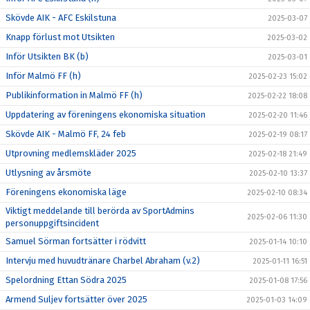
Skövde AIK - AFC Eskilstuna
2025-03-07
Knapp förlust mot Utsikten
2025-03-02
Inför Utsikten BK (b)
2025-03-01
Inför Malmö FF (h)
2025-02-23 15:02
Publikinformation in Malmö FF (h)
2025-02-22 18:08
Uppdatering av föreningens ekonomiska situation
2025-02-20 11:46
Skövde AIK - Malmö FF, 24 feb
2025-02-19 08:17
Utprovning medlemskläder 2025
2025-02-18 21:49
Utlysning av årsmöte
2025-02-10 13:37
Föreningens ekonomiska läge
2025-02-10 08:34
Viktigt meddelande till berörda av SportAdmins
2025-02-06 11:30
personuppgiftsincident
Samuel Sörman fortsätter i rödvitt
2025-01-14 10:10
Intervju med huvudtränare Charbel Abraham (v.2)
2025-01-11 16:51
Spelordning Ettan Södra 2025
2025-01-08 17:56
Armend Suljev fortsätter över 2025
2025-01-03 14:09