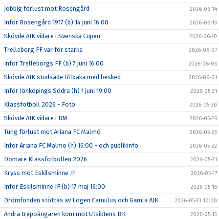
Jobbig förlust mot Rosengård
2026-06-14
Inför Rosengård 1917 (b) 14 juni 16:00
2026-06-13
Skövde AIK vidare i Svenska Cupen
2026-06-10
Trelleborg FF var för starka
2026-06-07
Inför Trelleborgs FF (b) 7 juni 16:00
2026-06-06
Skövde AIK studsade tillbaka med besked
2026-06-01
Inför Jönköpings Södra (h) 1 juni 19:00
2026-05-31
Klassfotboll 2026 - Foto
2026-05-30
Skövde AIK vidare i DM
2026-05-26
Tung förlust mot Ariana FC Malmö
2026-05-23
Inför Ariana FC Malmö (h) 16:00 - och publikinfo
2026-05-22
Domare Klassfotbollen 2026
2026-05-21
Kryss mot Eskilsminne IF
2026-05-17
Inför Eskilsminne IF (b) 17 maj 16:00
2026-05-16
Drömfonden stöttas av Logen Camulus och Gamla AIK
2026-05-13 10:00
Andra trepoängaren kom mot Utsiktens BK
2026-05-13