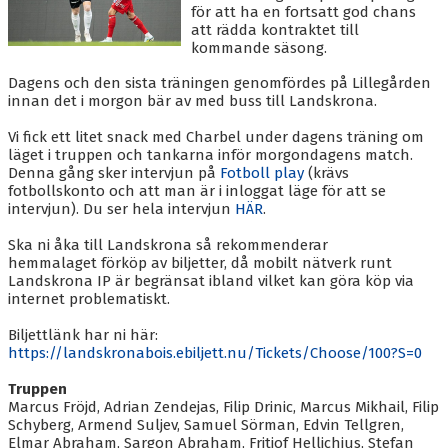
BLI MEDLEM
för att ha en fortsatt god chans
att rädda kontraktet till
KALENDER
kommande säsong.
Dagens och den sista träningen genomfördes på Lillegården
VÅRA LAG/TRÄNARE
innan det i morgon bär av med buss till Landskrona.
GAMLA AIK
Vi fick ett litet snack med Charbel under dagens träning om
läget i truppen och tankarna inför morgondagens match.
Denna gång sker intervjun på
Fotboll play
(krävs
fotbollskonto och att man är i inloggat läge för att se
intervjun). Du ser hela intervjun
HÄR
.
Ska ni åka till Landskrona så rekommenderar
hemmalaget förköp av biljetter, då mobilt nätverk runt
Landskrona IP är begränsat ibland vilket kan göra köp via
internet problematiskt.
Biljettlänk har ni här:
https://landskronabois.ebiljett.nu/Tickets/Choose/100?S=0
T
ruppen
Marcus Fröjd, Adrian Zendejas, Filip Drinic, Marcus Mikhail, Filip
Schyberg, Armend Suljev, Samuel Sörman, Edvin Tellgren,
Elmar Abraham, Sargon Abraham, Fritiof Hellichius, Stefan