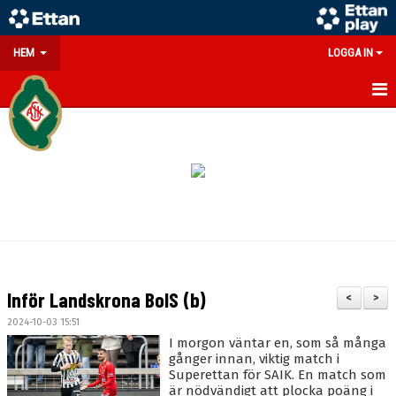
HEM
LOGGA IN
GÅ PÅ MATCH
PARTNERS
SOUVENIRER/WEBSHOP
FÖRENINGEN
KONTAKT
Inför Landskrona BoIS (b)
<
>
DOKUMENT
2024-10-03 15:51
I morgon väntar en, som så många
MEDLEMSINFO
gånger innan, viktig match i
Superettan för SAIK. En match som
är nödvändigt att plocka poäng i