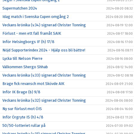
2024-08-20 21:37
Supermatchen 2024
2024-08-20 08:32
Idag match i Svenska Cupen omgång 2
2024-08-20 08:00
Veckans krönika (v.34) signerad Christer Tonning
2024-08-19 12:00
Förlust - men ett fall framåt SAIK
2024-08-17 18:00
Inför Helsingborgs IF (h) 17/8
2024-08-16 17:00
Nöjd Supporterindex 2024 - Hjälp oss bli bättre!
2024-08-16 08:11
Lycka till Nelson Pierre
2024-08-16 08:00
Välkommen Shergo Shhab
2024-08-12 14:00
Veckans krönika (v.33) signerad Christer Tonning
2024-08-12 08:18
Brage fick revansch mot Skövde AIK
2024-08-09 21:00
Inför IK Brage (b) 9/8
2024-08-08 17:50
Veckans krönika (v.32) signerad Christer Tonning
2024-08-06 08:00
Ny sur förlust mot ÖIS
2024-08-04 16:00
Inför Örgryte IS (h) 4/8
2024-08-03 11:20
50/50-lotteriet rullar på
2024-07-30 09:02
Veckans krönika (v.31) signerad Christer Tonning