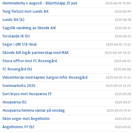
Hemmaderby 4 augusti - Biljettsläpp 25 juni
2025-06-19 13:00
Tung förlust mot Lunds BK
2025-06-19
Lunds BK (b)
2025-06-18
Sagolik vändning av Skövde AIK
2025-06-14
Torslanda IK (h)
2025-06-13
Seger i DM 1/8-final
2025-06-10 21:22
Skövde AIK ingår partnerskap med MAX
2025-06-09 10:32
Stora siffror mot FC Rosengård
2025-06-07
FC Rosengård (h)
2025-06-06
Vidoeintervju med kapten Sargon inför Rosengård
2025-06-05 17:22
Sommarkollo 2025
2025-05-29 12:29
Surt kryss mot Husqvarna FF
2025-05-28
Husqvarna (h)
2025-05-27
Husqvarna hemma väntar på onsdag
2025-05-25 19:47
Skön seger mot Ängelholm
2025-05-24
Ängelholms FF (b)
2025-05-23