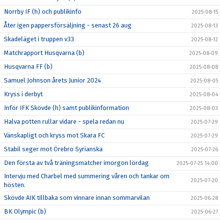
Norrby IF (h) och publikinfo
2025-08-15
Åter igen pappersförsäljning - senast 26 aug
2025-08-13
Skadeläget i truppen v33
2025-08-12
Matchrapport Husqvarna (b)
2025-08-09
Husqvarna FF (b)
2025-08-08
Samuel Johnson årets Junior 2024
2025-08-05
Kryss i derbyt
2025-08-04
Inför IFK Skövde (h) samt publikinformation
2025-08-03
Halva potten rullar vidare - spela redan nu
2025-07-29
Vänskapligt och kryss mot Skara FC
2025-07-29
Stabil seger mot Örebro Syrianska
2025-07-26
Den första av två träningsmatcher imorgon lördag
2025-07-25 14:00
Intervju med Charbel med summering våren och tankar om
2025-07-20
hösten.
Skövde AIK tillbaka som vinnare innan sommarvilan
2025-06-28
BK Olympic (b)
2025-06-27