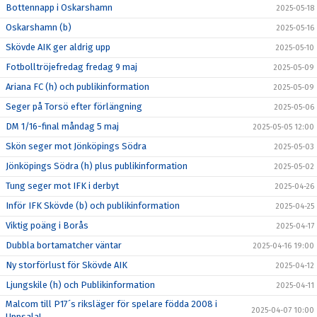
Bottennapp i Oskarshamn
2025-05-18
Oskarshamn (b)
2025-05-16
Skövde AIK ger aldrig upp
2025-05-10
Fotbolltröjefredag fredag 9 maj
2025-05-09
Ariana FC (h) och publikinformation
2025-05-09
Seger på Torsö efter förlängning
2025-05-06
DM 1/16-final måndag 5 maj
2025-05-05 12:00
Skön seger mot Jönköpings Södra
2025-05-03
Jönköpings Södra (h) plus publikinformation
2025-05-02
Tung seger mot IFK i derbyt
2025-04-26
Inför IFK Skövde (b) och publikinformation
2025-04-25
Viktig poäng i Borås
2025-04-17
Dubbla bortamatcher väntar
2025-04-16 19:00
Ny storförlust för Skövde AIK
2025-04-12
Ljungskile (h) och Publikinformation
2025-04-11
Malcom till P17´s riksläger för spelare födda 2008 i
2025-04-07 10:00
Uppsala!