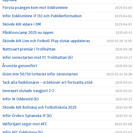
Första poängen kom mot Eskilsminne
2025-04-05
Inför Eskilsminne IF (h) och Publikinformation
2025-04-04
Skövde AIK vidare i DM
2025-04-01
Påsklovscamp 2025 nu öppen
2025-03-31
Skövde AIK Live och Fotboll Play slutar uppdateras
2025-03-30 12:59
Nattsvart premiär i Trollhättan
2025-03-28
Inför seriestarten mot FC Trollhättan (b)
2025-03-27
Årsmöte genomfört
2025-03-26
Glöm inte 50/50 lotteriet inför seriestarten
2025-03-24 10:38
Tack alla funktionärer - vi behöver ert fortsatta stöd
2025-03-23
Genrepet slutade oavgjort 2-2
2025-03-22
Inför IK Oddevold (b)
2025-03-21
Skövde AIK Bollskoj och Fotbollskola 2025
2025-03-18
Inför Örebro Syrianska IF (b)
2025-03-14
Välförtjänt seger mot AFC
2025-03-08
Inför AFC Eskilstuna (h)
2025-03-07