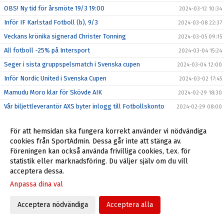
OBS! Ny tid för årsmöte 19/3 19:00
2024-03-12 10:34
Inför IF Karlstad Fotboll (b), 9/3
2024-03-08 22:37
Veckans krönika signerad Christer Tonning
2024-03-05 09:15
All fotboll -25% på Intersport
2024-03-04 15:24
Seger i sista gruppspelsmatch i Svenska cupen
2024-03-04 12:00
Inför Nordic United i Svenska Cupen
2024-03-02 17:45
Mamudu Moro klar för Skövde AIK
2024-02-29 18:30
Vår biljettleverantör AXS byter inlogg till Fotbollskonto
2024-02-29 08:00
Fotbollsdagar på Intersport
2024-02-28 09:03
För att hemsidan ska fungera korrekt använder vi nödvändiga
Påsklovscamp v.13
2024-02-27 13:39
cookies från SportAdmin. Dessa går inte att stänga av.
Veckan krönika signerad Christer Tonning
2024-02-27 08:44
Föreningen kan också använda frivilliga cookies, t.ex. för
statistik eller marknadsföring. Du väljer själv om du vill
Förlust i andra matchen Svenska Cupens gruppspel
2024-02-25 22:32
acceptera dessa.
Inför Svenska Cupen - IFK Göteborg (b)
2024-02-24 19:47
Anpassa dina val
Imorgon ny chans med 50/50
2024-02-24 10:25
Acceptera nödvändiga
Acceptera alla
Veckans krönika signerad Christer Tonning
2024-02-21 10:28
Bortakortet 2024
2024-02-21 10:25