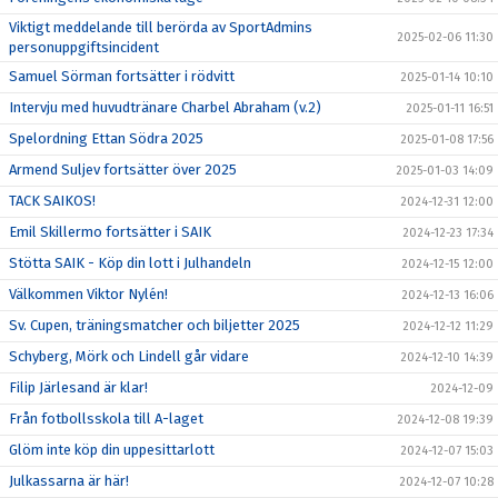
Viktigt meddelande till berörda av SportAdmins
2025-02-06 11:30
personuppgiftsincident
Samuel Sörman fortsätter i rödvitt
2025-01-14 10:10
Intervju med huvudtränare Charbel Abraham (v.2)
2025-01-11 16:51
Spelordning Ettan Södra 2025
2025-01-08 17:56
Armend Suljev fortsätter över 2025
2025-01-03 14:09
TACK SAIKOS!
2024-12-31 12:00
Emil Skillermo fortsätter i SAIK
2024-12-23 17:34
Stötta SAIK - Köp din lott i Julhandeln
2024-12-15 12:00
Välkommen Viktor Nylén!
2024-12-13 16:06
Sv. Cupen, träningsmatcher och biljetter 2025
2024-12-12 11:29
Schyberg, Mörk och Lindell går vidare
2024-12-10 14:39
Filip Järlesand är klar!
2024-12-09
Från fotbollsskola till A-laget
2024-12-08 19:39
Glöm inte köp din uppesittarlott
2024-12-07 15:03
Julkassarna är här!
2024-12-07 10:28