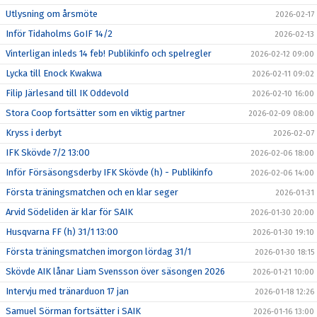
Utlysning om årsmöte
2026-02-17
Inför Tidaholms GoIF 14/2
2026-02-13
Vinterligan inleds 14 feb! Publikinfo och spelregler
2026-02-12 09:00
Lycka till Enock Kwakwa
2026-02-11 09:02
Filip Järlesand till IK Oddevold
2026-02-10 16:00
Stora Coop fortsätter som en viktig partner
2026-02-09 08:00
Kryss i derbyt
2026-02-07
IFK Skövde 7/2 13:00
2026-02-06 18:00
Inför Försäsongsderby IFK Skövde (h) - Publikinfo
2026-02-06 14:00
Första träningsmatchen och en klar seger
2026-01-31
Arvid Södeliden är klar för SAIK
2026-01-30 20:00
Husqvarna FF (h) 31/1 13:00
2026-01-30 19:10
Första träningsmatchen imorgon lördag 31/1
2026-01-30 18:15
Skövde AIK lånar Liam Svensson över säsongen 2026
2026-01-21 10:00
Intervju med tränarduon 17 jan
2026-01-18 12:26
Samuel Sörman fortsätter i SAIK
2026-01-16 13:00