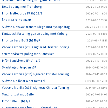
2024-09-23 09:46
Delad poäng mot Trelleborg
2024-09-22 17:00
Inför Trelleborgs FF (b) 22/9
2024-09-21 14:00
År 2 med Olins inlett!
2024-09-20 13:54
Skövde AIK:s MV-tränare Diego mot nya uppdrag
2024-09-20 08:00
Fantastisk forcering gav en poäng mot Varberg
2024-09-18 21:30
Inför Varberg BoIS (h) 18/9
2024-09-17 11:11
Veckans krönika (v.38) signerad Christer Tonning
2024-09-16 14:02
Ytterst nära tre poäng mot Sandviken
2024-09-14 17:00
Inför Sandvikens IF (b) 14/9
2024-09-13 18:00
Skadeläget i truppen v37
2024-09-12 10:00
Veckans krönika (v.37) signerad Christer Tonning
2024-09-10 08:32
Skövde AIK lånar Alper Demirol
2024-09-02 14:00
Veckans krönika (v.36) signerad Christer Tonning
2024-09-02 12:40
Tung förlust mot Gefle
2024-09-01 14:01
Inför Gefle IF (h) 1/9
2024-08-31 07:00
Superettans omgång 27-30 fastställda