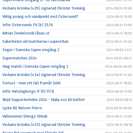
2024-08-27 22:30
Veckans krönika (v.35) signerad Christer Tonning
2024-08-26 10:00
Viktig poäng och vändpunkt mot Östersund?
2024-08-25 15:00
Inför Östersunds FK (b) 25/8
2024-08-24 11:00
Adrian Zendelovski lånas ut
2024-08-22 18:30
Säkerheten vid matcherna i superettan
2024-08-21 20:30
Seger i Svenska Cupen omgång 2
2024-08-20 21:37
Supermatchen 2024
2024-08-20 08:32
Idag match i Svenska Cupen omgång 2
2024-08-20 08:00
Veckans krönika (v.34) signerad Christer Tonning
2024-08-19 12:00
Förlust - men ett fall framåt SAIK
2024-08-17 18:00
Inför Helsingborgs IF (h) 17/8
2024-08-16 17:00
Nöjd Supporterindex 2024 - Hjälp oss bli bättre!
2024-08-16 08:11
Lycka till Nelson Pierre
2024-08-16 08:00
Välkommen Shergo Shhab
2024-08-12 14:00
Veckans krönika (v.33) signerad Christer Tonning
2024-08-12 08:18
Brage fick revansch mot Skövde AIK