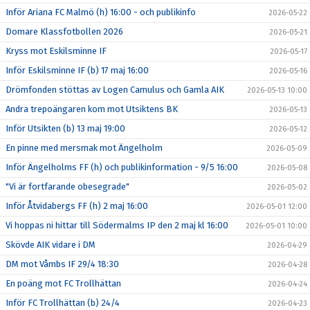
Inför Ariana FC Malmö (h) 16:00 - och publikinfo
2026-05-22
Domare Klassfotbollen 2026
2026-05-21
Kryss mot Eskilsminne IF
2026-05-17
Inför Eskilsminne IF (b) 17 maj 16:00
2026-05-16
Drömfonden stöttas av Logen Camulus och Gamla AIK
2026-05-13 10:00
Andra trepoängaren kom mot Utsiktens BK
2026-05-13
Inför Utsikten (b) 13 maj 19:00
2026-05-12
En pinne med mersmak mot Ängelholm
2026-05-09
Inför Ängelholms FF (h) och publikinformation - 9/5 16:00
2026-05-08
"Vi är fortfarande obesegrade"
2026-05-02
Inför Åtvidabergs FF (h) 2 maj 16:00
2026-05-01 12:00
Vi hoppas ni hittar till Södermalms IP den 2 maj kl 16:00
2026-05-01 10:00
Skövde AIK vidare i DM
2026-04-29
DM mot Våmbs IF 29/4 18:30
2026-04-28
En poäng mot FC Trollhättan
2026-04-24
Inför FC Trollhättan (b) 24/4
2026-04-23