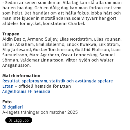
- Sedan är serien som den är. Alla lag kan slå alla om man
har en bra dag. Och en dålig dag kan man förlora mot vem
som helst. Det handlar om att hålla fokus, jobba hårt och
man inte bjuder in motståndarna som vi tyvärr har gjort
alldeles för mycket, konstaterar Charbel.
Truppen
Aldin Basic
, Armend Suljev,
Elias Nordström, Elias Younan,
Elmar Abraham, Emil Skillermo, Enock Kwakwa, Erik Ström,
Filip Järlesand, Gustav Torstensson, Gottfrid Elofsson, Liam
Samuelsson, Marc Agerborn, Oscar Lennerskog, Samuel
Sörman, Valdemar Linnarsson, Viktor Nylén och Walter
Ansgariusson.
Matchinformation
Resultat, spelprogram, statistik och avstängda spelare
Ettan
– officiell hemsida för Ettan
Ängelholms FF hemsida
Foto
Bildgalleri
A-lagets träningar och matcher 2025