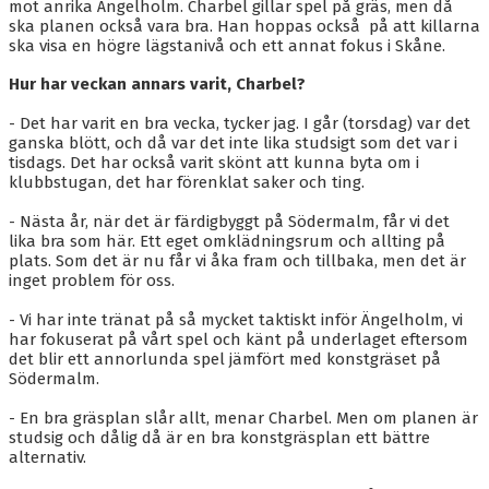
BLI MEDLEM
mot anrika Ängelholm. Charbel gillar spel på gräs, men då
ska planen också vara bra. Han hoppas också på att killarna
ska visa en högre lägstanivå och ett annat fokus i Skåne.
KALENDER
Hur har veckan annars varit, Charbel?
VÅRA LAG/TRÄNARE
- Det har varit en bra vecka, tycker jag. I går (torsdag) var det
GAMLA AIK
ganska blött, och då var det inte lika studsigt som det var i
tisdags. Det har också varit skönt att kunna byta om i
klubbstugan, det har förenklat saker och ting.
- Nästa år, när det är färdigbyggt på Södermalm, får vi det
lika bra som här. Ett eget omklädningsrum och allting på
plats. Som det är nu får vi åka fram och tillbaka, men det är
inget problem för oss.
- Vi har inte tränat på så mycket taktiskt inför Ängelholm, vi
har fokuserat på vårt spel och känt på underlaget eftersom
det blir ett annorlunda spel jämfört med konstgräset på
Södermalm.
- En bra gräsplan slår allt, menar Charbel. Men om planen är
studsig och dålig då är en bra konstgräsplan ett bättre
alternativ.