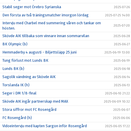
Stabil seger mot Örebro Syrianska
2025-07-26
Den första av två träningsmatcher imorgon lördag
2025-07-25 14:00
Intervju med Charbel med summering våren och tankar om
2025-07-20
hösten.
Skövde AIK tillbaka som vinnare innan sommarvilan
2025-06-28
BK Olympic (b)
2025-06-27
Hemmaderby 4 augusti - Biljettsläpp 25 juni
2025-06-19 13:00
Tung förlust mot Lunds BK
2025-06-19
Lunds BK (b)
2025-06-18
Sagolik vändning av Skövde AIK
2025-06-14
Torslanda IK (h)
2025-06-13
Seger i DM 1/8-final
2025-06-10 21:22
Skövde AIK ingår partnerskap med MAX
2025-06-09 10:32
Stora siffror mot FC Rosengård
2025-06-07
FC Rosengård (h)
2025-06-06
Vidoeintervju med kapten Sargon inför Rosengård
2025-06-05 17:22