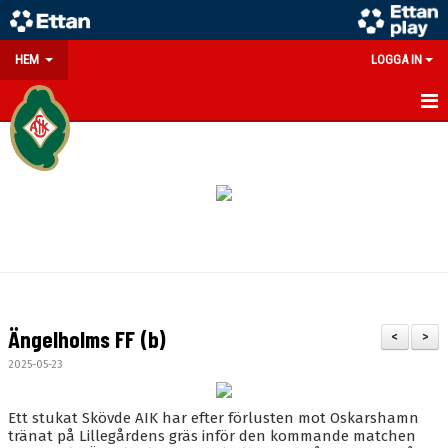
HEM
LOGGA IN
GÅ PÅ MATCH
PARTNERS
SOUVENIRER/WEBSHOP
FÖRENINGEN
KONTAKT
Ängelholms FF (b)
<
>
DOKUMENT
2025-05-23
MEDLEMSINFO
Ett stukat Skövde AIK har efter förlusten mot Oskarshamn
tränat på Lillegårdens gräs inför den kommande matchen