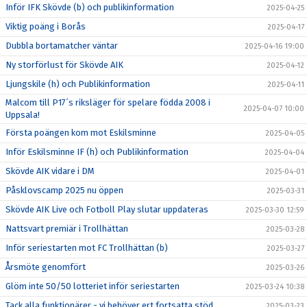
Inför IFK Skövde (b) och publikinformation
2025-04-25
Viktig poäng i Borås
2025-04-17
Dubbla bortamatcher väntar
2025-04-16 19:00
Ny storförlust för Skövde AIK
2025-04-12
Ljungskile (h) och Publikinformation
2025-04-11
Malcom till P17´s riksläger för spelare födda 2008 i
2025-04-07 10:00
Uppsala!
Första poängen kom mot Eskilsminne
2025-04-05
Inför Eskilsminne IF (h) och Publikinformation
2025-04-04
Skövde AIK vidare i DM
2025-04-01
Påsklovscamp 2025 nu öppen
2025-03-31
Skövde AIK Live och Fotboll Play slutar uppdateras
2025-03-30 12:59
Nattsvart premiär i Trollhättan
2025-03-28
Inför seriestarten mot FC Trollhättan (b)
2025-03-27
Årsmöte genomfört
2025-03-26
Glöm inte 50/50 lotteriet inför seriestarten
2025-03-24 10:38
Tack alla funktionärer - vi behöver ert fortsatta stöd
2025-03-23