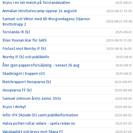
Kryss i en tät match på Torslandavallen
2025-08-23
Anmälan Höstlolvscamp öppnar 24 augusti
2025-08-22 12:30
Samuel och Viktor med till Morgondagens Stjärnor:
2025-08-22 09:58
Bruttotrupp 2
Torslanda IK (b)
2025-08-22
Elias Younan klar för GAIS
2025-08-19 13:00
Förlust mot Norrby IF (h)
2025-08-16 16:00
Norrby IF (h) och publikinfo
2025-08-15
Åter igen pappersförsäljning - senast 26 aug
2025-08-13
Skadeläget i truppen v33
2025-08-12
Matchrapport Husqvarna (b)
2025-08-09
Husqvarna FF (b)
2025-08-08
Samuel Johnson årets Junior 2024
2025-08-05
Kryss i derbyt
2025-08-04
Inför IFK Skövde (h) samt publikinformation
2025-08-03
Halva potten rullar vidare - spela redan nu
2025-07-29
Vänskapligt och kryss mot Skara FC
2025-07-29