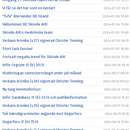
2024-07-09 22:27
Vi får se det här som en nystart
2024-07-09 16:13
"Tufa" återvänder till Island
2024-07-08 19:00
Välkommen till Skövde AIK!
2024-07-04 15:00
Skövde AIK:s medicinska team
2024-07-03 19:00
Veckans krönika (v.27) signerad Christer Tonning
2024-07-02 16:19
Stort tack Gustav!
2024-07-02 10:00
Fortsatt negativ trend för Skövde AIK
2024-06-30 17:00
Inför Örgryte IS (b) 30/6
2024-06-29 10:41
Klubbstugan semesterstängd under juli månad
2024-06-27 08:30
Veckans krönika (v.26) signerad Christer Tonning
2024-06-25 09:02
Ny tung hemmaförlust
2024-06-23 11:04
Inför Sandvikens IF (h) 23/6 och publikinformation
2024-06-22 15:33
Veckans krönika (v.25) signerad Christer Tonning
2024-06-17 13:20
Två ödesdigra minuter avgjorde mot Degerfors
2024-06-15 10:55
Degerfors IF (h) 15/6
2024-06-14 17:00
Veckans krönika (v.24) signerad Christer Tonning