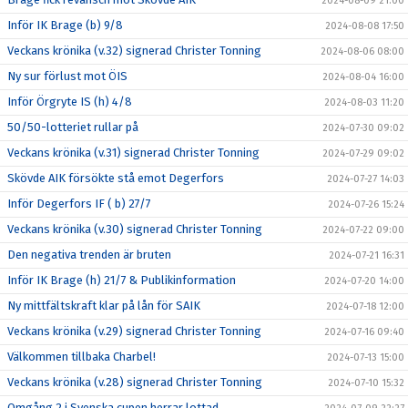
2024-08-09 21:00
Inför IK Brage (b) 9/8
2024-08-08 17:50
Veckans krönika (v.32) signerad Christer Tonning
2024-08-06 08:00
Ny sur förlust mot ÖIS
2024-08-04 16:00
Inför Örgryte IS (h) 4/8
2024-08-03 11:20
50/50-lotteriet rullar på
2024-07-30 09:02
Veckans krönika (v.31) signerad Christer Tonning
2024-07-29 09:02
Skövde AIK försökte stå emot Degerfors
2024-07-27 14:03
Inför Degerfors IF ( b) 27/7
2024-07-26 15:24
Veckans krönika (v.30) signerad Christer Tonning
2024-07-22 09:00
Den negativa trenden är bruten
2024-07-21 16:31
Inför IK Brage (h) 21/7 & Publikinformation
2024-07-20 14:00
Ny mittfältskraft klar på lån för SAIK
2024-07-18 12:00
Veckans krönika (v.29) signerad Christer Tonning
2024-07-16 09:40
Välkommen tillbaka Charbel!
2024-07-13 15:00
Veckans krönika (v.28) signerad Christer Tonning
2024-07-10 15:32
Omgång 2 i Svenska cupen herrar lottad