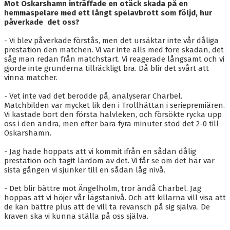
Mot Oskarshamn inträffade en otäck skada på en
hemmaspelare med ett långt spelavbrott som följd, hur
påverkade det oss?
- Vi blev påverkade förstås, men det ursäktar inte vår dåliga
prestation den matchen. Vi var inte alls med före skadan, det
såg man redan från matchstart. Vi reagerade långsamt och vi
gjorde inte grunderna tillräckligt bra. Då blir det svårt att
vinna matcher.
- Vet inte vad det berodde på, analyserar Charbel.
Matchbilden var mycket lik den i Trollhättan i seriepremiären.
Vi kastade bort den första halvleken, och försökte rycka upp
oss i den andra, men efter bara fyra minuter stod det 2-0 till
Oskarshamn.
- Jag hade hoppats att vi kommit ifrån en sådan dålig
prestation och tagit lärdom av det. Vi får se om det här var
sista gången vi sjunker till en sådan låg nivå.
- Det blir bättre mot Ängelholm, tror ändå Charbel. Jag
hoppas att vi höjer vår lägstanivå. Och att killarna vill visa att
de kan bättre plus att de vill ta revansch på sig själva. De
kraven ska vi kunna ställa på oss själva.