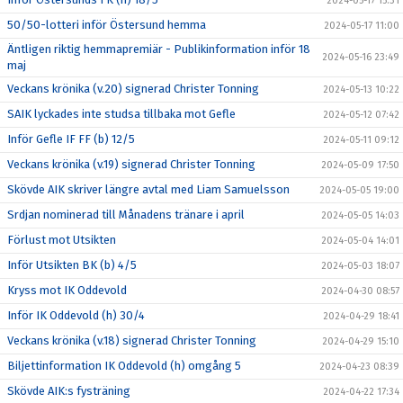
2024-05-17 15:31
50/50-lotteri inför Östersund hemma
2024-05-17 11:00
Äntligen riktig hemmapremiär - Publikinformation inför 18
2024-05-16 23:49
maj
Veckans krönika (v.20) signerad Christer Tonning
2024-05-13 10:22
SAIK lyckades inte studsa tillbaka mot Gefle
2024-05-12 07:42
Inför Gefle IF FF (b) 12/5
2024-05-11 09:12
Veckans krönika (v.19) signerad Christer Tonning
2024-05-09 17:50
Skövde AIK skriver längre avtal med Liam Samuelsson
2024-05-05 19:00
Srdjan nominerad till Månadens tränare i april
2024-05-05 14:03
Förlust mot Utsikten
2024-05-04 14:01
Inför Utsikten BK (b) 4/5
2024-05-03 18:07
Kryss mot IK Oddevold
2024-04-30 08:57
Inför IK Oddevold (h) 30/4
2024-04-29 18:41
Veckans krönika (v.18) signerad Christer Tonning
2024-04-29 15:10
Biljettinformation IK Oddevold (h) omgång 5
2024-04-23 08:39
Skövde AIK:s fysträning
2024-04-22 17:34