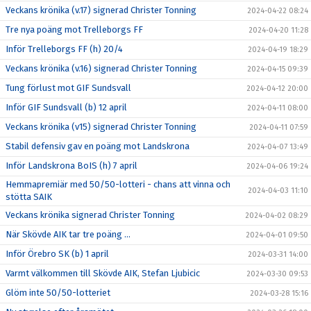
Veckans krönika (v.17) signerad Christer Tonning
2024-04-22 08:24
Tre nya poäng mot Trelleborgs FF
2024-04-20 11:28
Inför Trelleborgs FF (h) 20/4
2024-04-19 18:29
Veckans krönika (v.16) signerad Christer Tonning
2024-04-15 09:39
Tung förlust mot GIF Sundsvall
2024-04-12 20:00
Inför GIF Sundsvall (b) 12 april
2024-04-11 08:00
Veckans krönika (v15) signerad Christer Tonning
2024-04-11 07:59
Stabil defensiv gav en poäng mot Landskrona
2024-04-07 13:49
Inför Landskrona BoIS (h) 7 april
2024-04-06 19:24
Hemmapremiär med 50/50-lotteri - chans att vinna och
2024-04-03 11:10
stötta SAIK
Veckans krönika signerad Christer Tonning
2024-04-02 08:29
När Skövde AIK tar tre poäng ...
2024-04-01 09:50
Inför Örebro SK (b) 1 april
2024-03-31 14:00
Varmt välkommen till Skövde AIK, Stefan Ljubicic
2024-03-30 09:53
Glöm inte 50/50-lotteriet
2024-03-28 15:16