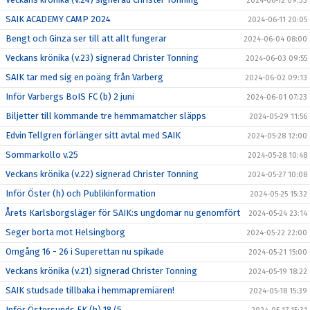
2024-06-12 09:33
SAIK ACADEMY CAMP 2024
2024-06-11 20:05
Bengt och Ginza ser till att allt fungerar
2024-06-04 08:00
Veckans krönika (v.23) signerad Christer Tonning
2024-06-03 09:55
SAIK tar med sig en poäng från Varberg
2024-06-02 09:13
Inför Varbergs BoIS FC (b) 2 juni
2024-06-01 07:23
Biljetter till kommande tre hemmamatcher släpps
2024-05-29 11:56
Edvin Tellgren förlänger sitt avtal med SAIK
2024-05-28 12:00
Sommarkollo v.25
2024-05-28 10:48
Veckans krönika (v.22) signerad Christer Tonning
2024-05-27 10:08
Inför Öster (h) och Publikinformation
2024-05-25 15:32
Årets Karlsborgsläger för SAIK:s ungdomar nu genomfört
2024-05-24 23:14
Seger borta mot Helsingborg
2024-05-22 22:00
Omgång 16 - 26 i Superettan nu spikade
2024-05-21 15:00
Veckans krönika (v.21) signerad Christer Tonning
2024-05-19 18:22
SAIK studsade tillbaka i hemmapremiären!
2024-05-18 15:39
Inför Östersunds FK (h) 18/5