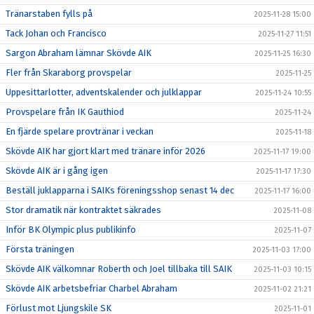
Tränarstaben fylls på
2025-11-28 15:00
Tack Johan och Francisco
2025-11-27 11:51
Sargon Abraham lämnar Skövde AIK
2025-11-25 16:30
Fler från Skaraborg provspelar
2025-11-25
Uppesittarlotter, adventskalender och julklappar
2025-11-24 10:55
Provspelare från IK Gauthiod
2025-11-24
En fjärde spelare provtränar i veckan
2025-11-18
Skövde AIK har gjort klart med tränare inför 2026
2025-11-17 19:00
Skövde AIK är i gång igen
2025-11-17 17:30
Beställ juklapparna i SAIKs föreningsshop senast 14 dec
2025-11-17 16:00
Stor dramatik när kontraktet säkrades
2025-11-08
Inför BK Olympic plus publikinfo
2025-11-07
Första träningen
2025-11-03 17:00
Skövde AIK välkomnar Roberth och Joel tillbaka till SAIK
2025-11-03 10:15
Skövde AIK arbetsbefriar Charbel Abraham
2025-11-02 21:21
Förlust mot Ljungskile SK
2025-11-01