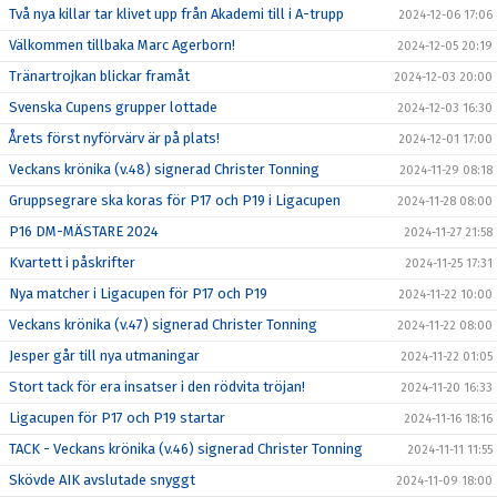
Två nya killar tar klivet upp från Akademi till i A-trupp
2024-12-06 17:06
Välkommen tillbaka Marc Agerborn!
2024-12-05 20:19
Tränartrojkan blickar framåt
2024-12-03 20:00
Svenska Cupens grupper lottade
2024-12-03 16:30
Årets först nyförvärv är på plats!
2024-12-01 17:00
Veckans krönika (v.48) signerad Christer Tonning
2024-11-29 08:18
Gruppsegrare ska koras för P17 och P19 i Ligacupen
2024-11-28 08:00
P16 DM-MÄSTARE 2024
2024-11-27 21:58
Kvartett i påskrifter
2024-11-25 17:31
Nya matcher i Ligacupen för P17 och P19
2024-11-22 10:00
Veckans krönika (v.47) signerad Christer Tonning
2024-11-22 08:00
Jesper går till nya utmaningar
2024-11-22 01:05
Stort tack för era insatser i den rödvita tröjan!
2024-11-20 16:33
Ligacupen för P17 och P19 startar
2024-11-16 18:16
TACK - Veckans krönika (v.46) signerad Christer Tonning
2024-11-11 11:55
Skövde AIK avslutade snyggt
2024-11-09 18:00