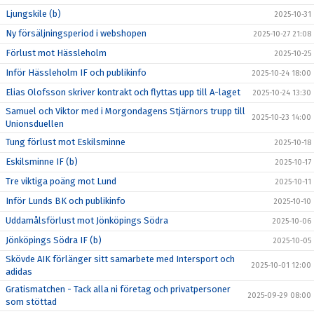
Ljungskile (b)
2025-10-31
Ny försäljningsperiod i webshopen
2025-10-27 21:08
Förlust mot Hässleholm
2025-10-25
Inför Hässleholm IF och publikinfo
2025-10-24 18:00
Elias Olofsson skriver kontrakt och flyttas upp till A-laget
2025-10-24 13:30
Samuel och Viktor med i Morgondagens Stjärnors trupp till
2025-10-23 14:00
Unionsduellen
Tung förlust mot Eskilsminne
2025-10-18
Eskilsminne IF (b)
2025-10-17
Tre viktiga poäng mot Lund
2025-10-11
Inför Lunds BK och publikinfo
2025-10-10
Uddamålsförlust mot Jönköpings Södra
2025-10-06
Jönköpings Södra IF (b)
2025-10-05
Skövde AIK förlänger sitt samarbete med Intersport och
2025-10-01 12:00
adidas
Gratismatchen - Tack alla ni företag och privatpersoner
2025-09-29 08:00
som stöttad