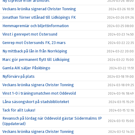
Ny styrelse efter årsmötet
2024-03-26 18:00
Veckans krönika signerad Christer Tonning
2024-03-26 10:51
Jonathan Törner utlånad till Lidköpings FK
2024-03-26 09:26
Hemmapremiär och biljettinformation
2024-03-25 08:00
Vinst i genrepet mot Östersund
2024-03-23 14:50
Genrep mot Östersunds FK, 23 mars
2024-03-22 22:35
Ny mittback på lån in från Norrköping
2024-03-22 20:00
Marc gör permanent flytt till Lidköping
2024-03-22 15:00
Gamla AIK säljer Påskbingo
2024-03-22 11:51
Nyförvärv på plats
2024-03-18 19:00
Veckans krönika signera Christer Tonning
2024-03-18 09:25
Vinst 1-0 i träningsmatchen mot Oddevold
2024-03-16 18:49
Låna säsongskort på stadsbiblioteket
2024-03-15 15:29
Tack för allt Lukas!
2024-03-15 12:16
Revansch på lördag när Oddevold gästar Södermalms IP
2024-03-13 15:00
(Uppdaterad)
Veckans krönika signera Christer Tonning
2024-03-12 14:33