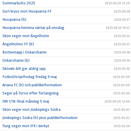
Sommarkollo 2025
2025-05-29 12:29
Surt kryss mot Husqvarna FF
2025-05-28
Husqvarna (h)
2025-05-27
Husqvarna hemma väntar på onsdag
2025-05-25 19:47
Skön seger mot Ängelholm
2025-05-24
Ängelholms FF (b)
2025-05-23
Bottennapp i Oskarshamn
2025-05-18
Oskarshamn (b)
2025-05-16
Skövde AIK ger aldrig upp
2025-05-10
Fotbolltröjefredag fredag 9 maj
2025-05-09
Ariana FC (h) och publikinformation
2025-05-09
Seger på Torsö efter förlängning
2025-05-06
DM 1/16-final måndag 5 maj
2025-05-05 12:00
Skön seger mot Jönköpings Södra
2025-05-03
Jönköpings Södra (h) plus publikinformation
2025-05-02
Tung seger mot IFK i derbyt
2025-04-26