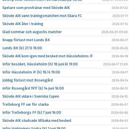
Spelare som provtränar med Skövde AIK
2026-07-22
Skövde AIK vann träningsmatchen mot Skara FC
2026-07-17
Skövde AIK åter i träning
2026-07-13
Glad sommar och augustis matcher
2026-06-29 09:00
Knapp förlust mot Lunds BK
2026-06-27
Lunds BK (b) 27/6 16:00
2026-06-26
Skövde AIK kom igen med besked mot Hässleholms IF
2026-06-18
Inför besöket, Hässleholm (h) 18 juni kl 19:00
2026-06-17 21:09
Inför Hässleholm IF (h) 18/6 19:00
2026-06-17
Jobbig förlust mot Rosengård
2026-06-14
Inför Rosengård 1917 (b) 14 juni 16:00
2026-06-13
Skövde AIK vidare i Svenska Cupen
2026-06-10
Trelleborg FF var för starka
2026-06-07
Inför Trelleborgs FF (b) 7 juni 16:00
2026-06-06
Skövde AIK studsade tillbaka med besked
2026-06-01
Inför Jönköpings Södra (h) 1 juni 19:00
2026-05-31