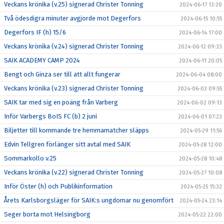
Veckans krönika (v.25) signerad Christer Tonning
2024-06-17 13:20
Två ödesdigra minuter avgjorde mot Degerfors
2024-06-15 10:55
Degerfors IF (h) 15/6
2024-06-14 17:00
Veckans krönika (v.24) signerad Christer Tonning
2024-06-12 09:33
SAIK ACADEMY CAMP 2024
2024-06-11 20:05
Bengt och Ginza ser till att allt fungerar
2024-06-04 08:00
Veckans krönika (v.23) signerad Christer Tonning
2024-06-03 09:55
SAIK tar med sig en poäng från Varberg
2024-06-02 09:13
Inför Varbergs BoIS FC (b) 2 juni
2024-06-01 07:23
Biljetter till kommande tre hemmamatcher släpps
2024-05-29 11:56
Edvin Tellgren förlänger sitt avtal med SAIK
2024-05-28 12:00
Sommarkollo v.25
2024-05-28 10:48
Veckans krönika (v.22) signerad Christer Tonning
2024-05-27 10:08
Inför Öster (h) och Publikinformation
2024-05-25 15:32
Årets Karlsborgsläger för SAIK:s ungdomar nu genomfört
2024-05-24 23:14
Seger borta mot Helsingborg
2024-05-22 22:00