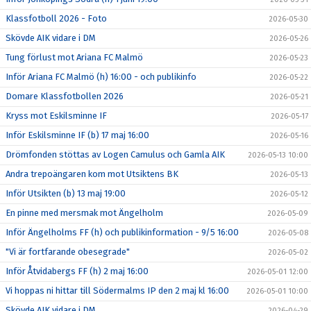
Klassfotboll 2026 - Foto
2026-05-30
Skövde AIK vidare i DM
2026-05-26
Tung förlust mot Ariana FC Malmö
2026-05-23
Inför Ariana FC Malmö (h) 16:00 - och publikinfo
2026-05-22
Domare Klassfotbollen 2026
2026-05-21
Kryss mot Eskilsminne IF
2026-05-17
Inför Eskilsminne IF (b) 17 maj 16:00
2026-05-16
Drömfonden stöttas av Logen Camulus och Gamla AIK
2026-05-13 10:00
Andra trepoängaren kom mot Utsiktens BK
2026-05-13
Inför Utsikten (b) 13 maj 19:00
2026-05-12
En pinne med mersmak mot Ängelholm
2026-05-09
Inför Ängelholms FF (h) och publikinformation - 9/5 16:00
2026-05-08
"Vi är fortfarande obesegrade"
2026-05-02
Inför Åtvidabergs FF (h) 2 maj 16:00
2026-05-01 12:00
Vi hoppas ni hittar till Södermalms IP den 2 maj kl 16:00
2026-05-01 10:00
Skövde AIK vidare i DM
2026-04-29