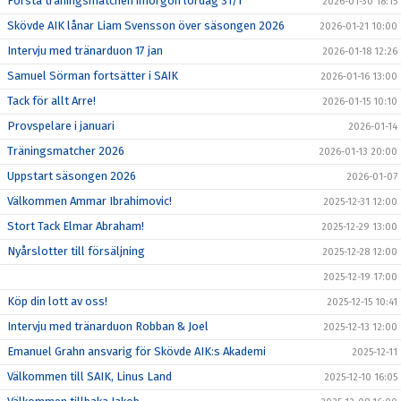
Första träningsmatchen imorgon lördag 31/1
2026-01-30 18:15
Skövde AIK lånar Liam Svensson över säsongen 2026
2026-01-21 10:00
Intervju med tränarduon 17 jan
2026-01-18 12:26
Samuel Sörman fortsätter i SAIK
2026-01-16 13:00
Tack för allt Arre!
2026-01-15 10:10
Provspelare i januari
2026-01-14
Träningsmatcher 2026
2026-01-13 20:00
Uppstart säsongen 2026
2026-01-07
Välkommen Ammar Ibrahimovic!
2025-12-31 12:00
Stort Tack Elmar Abraham!
2025-12-29 13:00
Nyårslotter till försäljning
2025-12-28 12:00
2025-12-19 17:00
Köp din lott av oss!
2025-12-15 10:41
Intervju med tränarduon Robban & Joel
2025-12-13 12:00
Emanuel Grahn ansvarig för Skövde AIK:s Akademi
2025-12-11
Välkommen till SAIK, Linus Land
2025-12-10 16:05