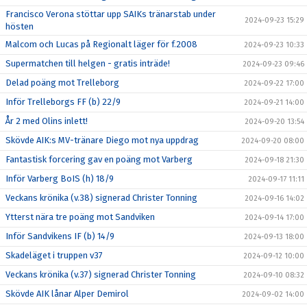
Francisco Verona stöttar upp SAIKs tränarstab under
2024-09-23 15:29
hösten
Malcom och Lucas på Regionalt läger för f.2008
2024-09-23 10:33
Supermatchen till helgen - gratis inträde!
2024-09-23 09:46
Delad poäng mot Trelleborg
2024-09-22 17:00
Inför Trelleborgs FF (b) 22/9
2024-09-21 14:00
År 2 med Olins inlett!
2024-09-20 13:54
Skövde AIK:s MV-tränare Diego mot nya uppdrag
2024-09-20 08:00
Fantastisk forcering gav en poäng mot Varberg
2024-09-18 21:30
Inför Varberg BoIS (h) 18/9
2024-09-17 11:11
Veckans krönika (v.38) signerad Christer Tonning
2024-09-16 14:02
Ytterst nära tre poäng mot Sandviken
2024-09-14 17:00
Inför Sandvikens IF (b) 14/9
2024-09-13 18:00
Skadeläget i truppen v37
2024-09-12 10:00
Veckans krönika (v.37) signerad Christer Tonning
2024-09-10 08:32
Skövde AIK lånar Alper Demirol
2024-09-02 14:00