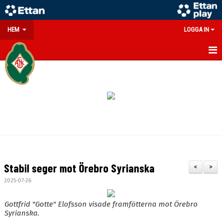
HEM
LOGGA IN
GÅ PÅ MATCH
PARTNERS
SOUVENIRER/WEBSHOP
FÖRENINGEN
KONTAKT
Stabil seger mot Örebro Syrianska
<
>
DOKUMENT
2025-07-26
MEDLEMSINFO
Gottfrid "Gotte" Elofsson visade framfötterna mot Örebro
Syrianska.