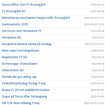
Stora siffror mot FC Rosengård
2025-06-07
FC Rosengård (h)
2025-06-06
Vidoeintervju med kapten Sargon inför Rosengård
2025-06-05 17:22
Sommarkollo 2025
2025-05-29 12:29
Surt kryss mot Husqvarna FF
2025-05-28
Husqvarna (h)
2025-05-27
Husqvarna hemma väntar på onsdag
2025-05-25 19:47
Skön seger mot Ängelholm
2025-05-24
Ängelholms FF (b)
2025-05-23
Bottennapp i Oskarshamn
2025-05-18
Oskarshamn (b)
2025-05-16
Skövde AIK ger aldrig upp
2025-05-10
Fotbolltröjefredag fredag 9 maj
2025-05-09
Ariana FC (h) och publikinformation
2025-05-09
Seger på Torsö efter förlängning
2025-05-06
DM 1/16-final måndag 5 maj
2025-05-05 12:00