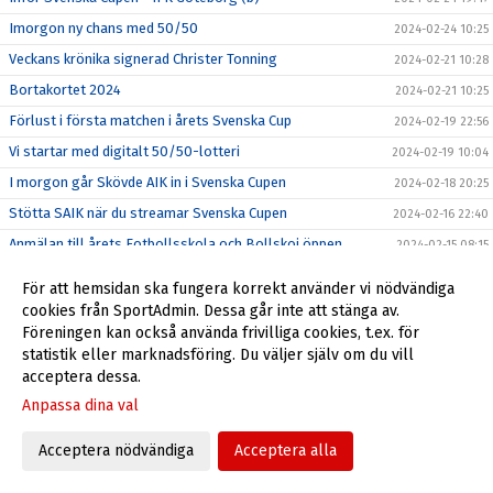
Imorgon ny chans med 50/50
2024-02-24 10:25
Veckans krönika signerad Christer Tonning
2024-02-21 10:28
Bortakortet 2024
2024-02-21 10:25
Förlust i första matchen i årets Svenska Cup
2024-02-19 22:56
Vi startar med digitalt 50/50-lotteri
2024-02-19 10:04
I morgon går Skövde AIK in i Svenska Cupen
2024-02-18 20:25
Stötta SAIK när du streamar Svenska Cupen
2024-02-16 22:40
Anmälan till årets Fotbollsskola och Bollskoj öppen
2024-02-15 08:15
Veckans krönika signerad Christer Tonning
2024-02-13 15:00
För att hemsidan ska fungera korrekt använder vi nödvändiga
Utlysning om årsmöte
2024-02-13 13:32
cookies från SportAdmin. Dessa går inte att stänga av.
Föreningen kan också använda frivilliga cookies, t.ex. för
Mamadou klar för Skövde AIK
2024-02-13 09:57
statistik eller marknadsföring. Du väljer själv om du vill
Perfectum fortsätter sitt partnerskap över 2024
2024-02-12 16:00
acceptera dessa.
Förlust med 0-1 mot FCT i genrepet inför Svenska Cupen
2024-02-11 11:38
Anpassa dina val
Inför Skövde AIK - FC Trollhättan
2024-02-09 21:17
Acceptera nödvändiga
Acceptera alla
Inför Svenska cupen: Djurgårdens IF - Skövde AIK
2024-02-09 08:00
Armend Suljev förlänger kontraktet med två nya år hos