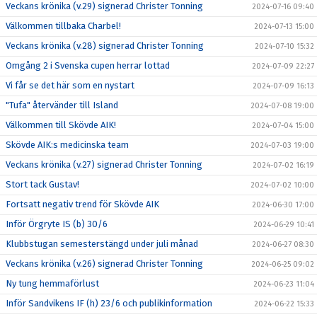
Veckans krönika (v.29) signerad Christer Tonning
2024-07-16 09:40
Välkommen tillbaka Charbel!
2024-07-13 15:00
Veckans krönika (v.28) signerad Christer Tonning
2024-07-10 15:32
Omgång 2 i Svenska cupen herrar lottad
2024-07-09 22:27
Vi får se det här som en nystart
2024-07-09 16:13
"Tufa" återvänder till Island
2024-07-08 19:00
Välkommen till Skövde AIK!
2024-07-04 15:00
Skövde AIK:s medicinska team
2024-07-03 19:00
Veckans krönika (v.27) signerad Christer Tonning
2024-07-02 16:19
Stort tack Gustav!
2024-07-02 10:00
Fortsatt negativ trend för Skövde AIK
2024-06-30 17:00
Inför Örgryte IS (b) 30/6
2024-06-29 10:41
Klubbstugan semesterstängd under juli månad
2024-06-27 08:30
Veckans krönika (v.26) signerad Christer Tonning
2024-06-25 09:02
Ny tung hemmaförlust
2024-06-23 11:04
Inför Sandvikens IF (h) 23/6 och publikinformation
2024-06-22 15:33