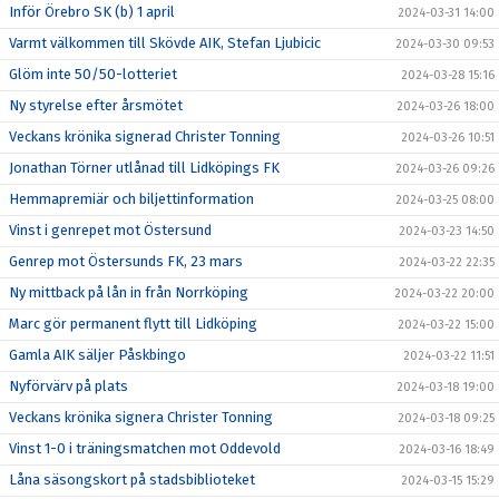
Inför Örebro SK (b) 1 april
2024-03-31 14:00
Varmt välkommen till Skövde AIK, Stefan Ljubicic
2024-03-30 09:53
Glöm inte 50/50-lotteriet
2024-03-28 15:16
Ny styrelse efter årsmötet
2024-03-26 18:00
Veckans krönika signerad Christer Tonning
2024-03-26 10:51
Jonathan Törner utlånad till Lidköpings FK
2024-03-26 09:26
Hemmapremiär och biljettinformation
2024-03-25 08:00
Vinst i genrepet mot Östersund
2024-03-23 14:50
Genrep mot Östersunds FK, 23 mars
2024-03-22 22:35
Ny mittback på lån in från Norrköping
2024-03-22 20:00
Marc gör permanent flytt till Lidköping
2024-03-22 15:00
Gamla AIK säljer Påskbingo
2024-03-22 11:51
Nyförvärv på plats
2024-03-18 19:00
Veckans krönika signera Christer Tonning
2024-03-18 09:25
Vinst 1-0 i träningsmatchen mot Oddevold
2024-03-16 18:49
Låna säsongskort på stadsbiblioteket
2024-03-15 15:29