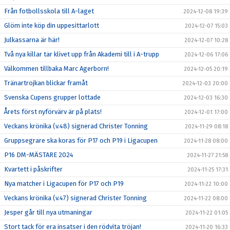
Från fotbollsskola till A-laget
2024-12-08 19:39
Glöm inte köp din uppesittarlott
2024-12-07 15:03
Julkassarna är här!
2024-12-07 10:28
Två nya killar tar klivet upp från Akademi till i A-trupp
2024-12-06 17:06
Välkommen tillbaka Marc Agerborn!
2024-12-05 20:19
Tränartrojkan blickar framåt
2024-12-03 20:00
Svenska Cupens grupper lottade
2024-12-03 16:30
Årets först nyförvärv är på plats!
2024-12-01 17:00
Veckans krönika (v.48) signerad Christer Tonning
2024-11-29 08:18
Gruppsegrare ska koras för P17 och P19 i Ligacupen
2024-11-28 08:00
P16 DM-MÄSTARE 2024
2024-11-27 21:58
Kvartett i påskrifter
2024-11-25 17:31
Nya matcher i Ligacupen för P17 och P19
2024-11-22 10:00
Veckans krönika (v.47) signerad Christer Tonning
2024-11-22 08:00
Jesper går till nya utmaningar
2024-11-22 01:05
Stort tack för era insatser i den rödvita tröjan!
2024-11-20 16:33