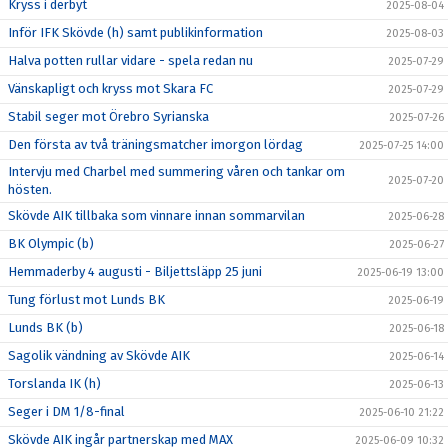
Kryss i derbyt
2025-08-04
Inför IFK Skövde (h) samt publikinformation
2025-08-03
Halva potten rullar vidare - spela redan nu
2025-07-29
Vänskapligt och kryss mot Skara FC
2025-07-29
Stabil seger mot Örebro Syrianska
2025-07-26
Den första av två träningsmatcher imorgon lördag
2025-07-25 14:00
Intervju med Charbel med summering våren och tankar om
2025-07-20
hösten.
Skövde AIK tillbaka som vinnare innan sommarvilan
2025-06-28
BK Olympic (b)
2025-06-27
Hemmaderby 4 augusti - Biljettsläpp 25 juni
2025-06-19 13:00
Tung förlust mot Lunds BK
2025-06-19
Lunds BK (b)
2025-06-18
Sagolik vändning av Skövde AIK
2025-06-14
Torslanda IK (h)
2025-06-13
Seger i DM 1/8-final
2025-06-10 21:22
Skövde AIK ingår partnerskap med MAX
2025-06-09 10:32