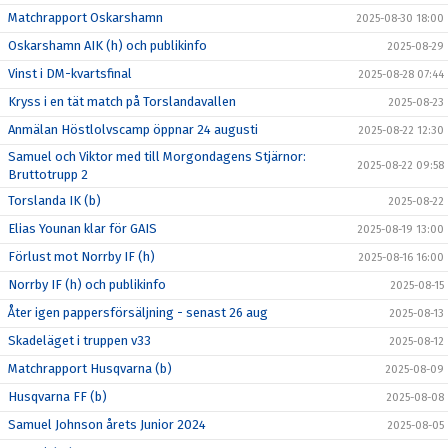
Matchrapport Oskarshamn
2025-08-30 18:00
Oskarshamn AIK (h) och publikinfo
2025-08-29
Vinst i DM-kvartsfinal
2025-08-28 07:44
Kryss i en tät match på Torslandavallen
2025-08-23
Anmälan Höstlolvscamp öppnar 24 augusti
2025-08-22 12:30
Samuel och Viktor med till Morgondagens Stjärnor:
2025-08-22 09:58
Bruttotrupp 2
Torslanda IK (b)
2025-08-22
Elias Younan klar för GAIS
2025-08-19 13:00
Förlust mot Norrby IF (h)
2025-08-16 16:00
Norrby IF (h) och publikinfo
2025-08-15
Åter igen pappersförsäljning - senast 26 aug
2025-08-13
Skadeläget i truppen v33
2025-08-12
Matchrapport Husqvarna (b)
2025-08-09
Husqvarna FF (b)
2025-08-08
Samuel Johnson årets Junior 2024
2025-08-05