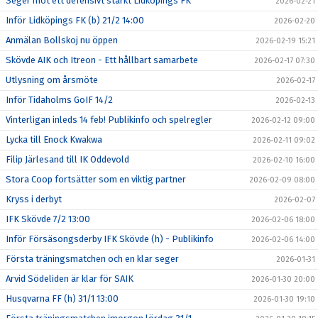
Seger mot ett defensivt starkt Lidköpings FK
2026-02-21
Inför Lidköpings FK (b) 21/2 14:00
2026-02-20
Anmälan Bollskoj nu öppen
2026-02-19 15:21
Skövde AIK och Itreon - Ett hållbart samarbete
2026-02-17 07:30
Utlysning om årsmöte
2026-02-17
Inför Tidaholms GoIF 14/2
2026-02-13
Vinterligan inleds 14 feb! Publikinfo och spelregler
2026-02-12 09:00
Lycka till Enock Kwakwa
2026-02-11 09:02
Filip Järlesand till IK Oddevold
2026-02-10 16:00
Stora Coop fortsätter som en viktig partner
2026-02-09 08:00
Kryss i derbyt
2026-02-07
IFK Skövde 7/2 13:00
2026-02-06 18:00
Inför Försäsongsderby IFK Skövde (h) - Publikinfo
2026-02-06 14:00
Första träningsmatchen och en klar seger
2026-01-31
Arvid Södeliden är klar för SAIK
2026-01-30 20:00
Husqvarna FF (h) 31/1 13:00
2026-01-30 19:10