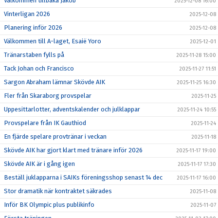
Välkommen tillbaka Jakob
2025-12-08 16:00
Vinterligan 2026
2025-12-08
Planering inför 2026
2025-12-08
Välkommen till A-laget, Esaië Yoro
2025-12-01
Tränarstaben fylls på
2025-11-28 15:00
Tack Johan och Francisco
2025-11-27 11:51
Sargon Abraham lämnar Skövde AIK
2025-11-25 16:30
Fler från Skaraborg provspelar
2025-11-25
Uppesittarlotter, adventskalender och julklappar
2025-11-24 10:55
Provspelare från IK Gauthiod
2025-11-24
En fjärde spelare provtränar i veckan
2025-11-18
Skövde AIK har gjort klart med tränare inför 2026
2025-11-17 19:00
Skövde AIK är i gång igen
2025-11-17 17:30
Beställ juklapparna i SAIKs föreningsshop senast 14 dec
2025-11-17 16:00
Stor dramatik när kontraktet säkrades
2025-11-08
Inför BK Olympic plus publikinfo
2025-11-07