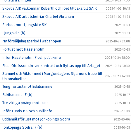
Första träningen
2025-11-03 17:00
Skövde AIK välkomnar Roberth och Joel tillbaka till SAIK
2025-11-03 10:15
Skövde AIK arbetsbefriar Charbel Abraham
2025-11-02 21:21
Förlust mot Ljungskile SK
2025-11-01
Ljungskile (b)
2025-10-31
Ny försäljningsperiod i webshopen
2025-10-27 21:08
Förlust mot Hässleholm
2025-10-25
Inför Hässleholm IF och publikinfo
2025-10-24 18:00
Elias Olofsson skriver kontrakt och flyttas upp till A-laget
2025-10-24 13:30
Samuel och Viktor med i Morgondagens Stjärnors trupp till
2025-10-23 14:00
Unionsduellen
Tung förlust mot Eskilsminne
2025-10-18
Eskilsminne IF (b)
2025-10-17
Tre viktiga poäng mot Lund
2025-10-11
Inför Lunds BK och publikinfo
2025-10-10
Uddamålsförlust mot Jönköpings Södra
2025-10-06
Jönköpings Södra IF (b)
2025-10-05