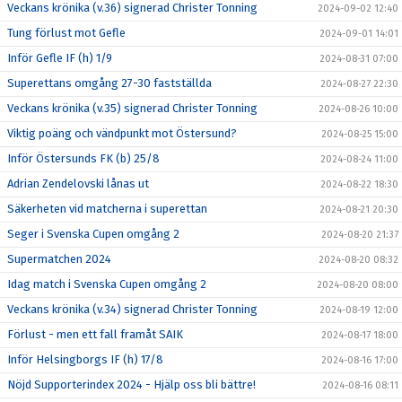
Veckans krönika (v.36) signerad Christer Tonning
2024-09-02 12:40
Tung förlust mot Gefle
2024-09-01 14:01
Inför Gefle IF (h) 1/9
2024-08-31 07:00
Superettans omgång 27-30 fastställda
2024-08-27 22:30
Veckans krönika (v.35) signerad Christer Tonning
2024-08-26 10:00
Viktig poäng och vändpunkt mot Östersund?
2024-08-25 15:00
Inför Östersunds FK (b) 25/8
2024-08-24 11:00
Adrian Zendelovski lånas ut
2024-08-22 18:30
Säkerheten vid matcherna i superettan
2024-08-21 20:30
Seger i Svenska Cupen omgång 2
2024-08-20 21:37
Supermatchen 2024
2024-08-20 08:32
Idag match i Svenska Cupen omgång 2
2024-08-20 08:00
Veckans krönika (v.34) signerad Christer Tonning
2024-08-19 12:00
Förlust - men ett fall framåt SAIK
2024-08-17 18:00
Inför Helsingborgs IF (h) 17/8
2024-08-16 17:00
Nöjd Supporterindex 2024 - Hjälp oss bli bättre!
2024-08-16 08:11