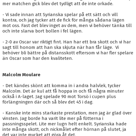
mer matchen gick blev det tydligt att de inte orkade.
- Vi sade innan att Syrianska spelar på ett sätt och vill
kontra, och jag tycker att de fick för många sådana lägen
mot oss. Fast det blev inget av dem, men vi behöver tänka till
och inte slarva bort bollen i fel lägen.
- 2-0 av Oscar var riktigt fint. Han har ett bra skott och vi har
sagt till honom att han ska skjuta när han får läge. Vi
behöver bli bättre på distansskott eftersom vi har fler spelare
än Oscar som har den kvaliteten.
Malcolm Moulare
- Det kändes skönt att komma in i andra halvlek, tycker
Malcolm. Det är kul att få hoppa in och få några minuter
också i A-laget. Jag spelade 90 mot Torsö i cupen plus
förlängningen där och så blev det 45 i dag.
- Kanske inte mins starkaste prestation, men jag är glad över
vinsten. Jag borde ha varit lite mer på fötterna i
passningsspelet. Lite mer lugn helt enkelt. Syrianska hade
inte många skott, och nickmålet efter hörnan på slutet, ja
det var inte mycket att göra åt det.