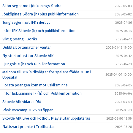
Skön seger mot Jönköpings Södra
2025-05-03
Jönköpings Södra (h) plus publikinformation
2025-05-02
Tung seger mot IFK i derbyt
2025-04-26
Inför IFK Skövde (b) och publikinformation
2025-04-25
Viktig poäng i Borås
2025-04-17
Dubbla bortamatcher väntar
2025-04-16 19:00
Ny storförlust för Skövde AIK
2025-04-12
Ljungskile (h) och Publikinformation
2025-04-11
Malcom till P17´s riksläger för spelare födda 2008 i
2025-04-07 10:00
Uppsala!
Första poängen kom mot Eskilsminne
2025-04-05
Inför Eskilsminne IF (h) och Publikinformation
2025-04-04
Skövde AIK vidare i DM
2025-04-01
Påsklovscamp 2025 nu öppen
2025-03-31
Skövde AIK Live och Fotboll Play slutar uppdateras
2025-03-30 12:59
Nattsvart premiär i Trollhättan
2025-03-28