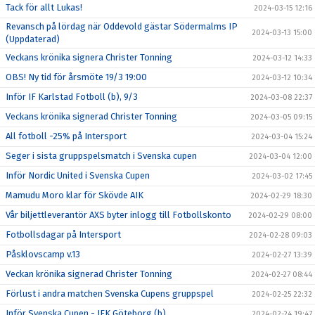
Tack för allt Lukas!
2024-03-15 12:16
Revansch på lördag när Oddevold gästar Södermalms IP
2024-03-13 15:00
(Uppdaterad)
Veckans krönika signera Christer Tonning
2024-03-12 14:33
OBS! Ny tid för årsmöte 19/3 19:00
2024-03-12 10:34
Inför IF Karlstad Fotboll (b), 9/3
2024-03-08 22:37
Veckans krönika signerad Christer Tonning
2024-03-05 09:15
All fotboll -25% på Intersport
2024-03-04 15:24
Seger i sista gruppspelsmatch i Svenska cupen
2024-03-04 12:00
Inför Nordic United i Svenska Cupen
2024-03-02 17:45
Mamudu Moro klar för Skövde AIK
2024-02-29 18:30
Vår biljettleverantör AXS byter inlogg till Fotbollskonto
2024-02-29 08:00
Fotbollsdagar på Intersport
2024-02-28 09:03
Påsklovscamp v.13
2024-02-27 13:39
Veckan krönika signerad Christer Tonning
2024-02-27 08:44
Förlust i andra matchen Svenska Cupens gruppspel
2024-02-25 22:32
Inför Svenska Cupen - IFK Göteborg (b)
2024-02-24 19:47