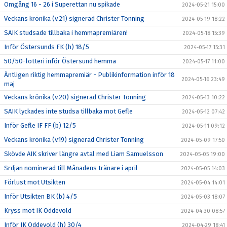
Omgång 16 - 26 i Superettan nu spikade
2024-05-21 15:00
Veckans krönika (v.21) signerad Christer Tonning
2024-05-19 18:22
SAIK studsade tillbaka i hemmapremiären!
2024-05-18 15:39
Inför Östersunds FK (h) 18/5
2024-05-17 15:31
50/50-lotteri inför Östersund hemma
2024-05-17 11:00
Äntligen riktig hemmapremiär - Publikinformation inför 18
2024-05-16 23:49
maj
Veckans krönika (v.20) signerad Christer Tonning
2024-05-13 10:22
SAIK lyckades inte studsa tillbaka mot Gefle
2024-05-12 07:42
Inför Gefle IF FF (b) 12/5
2024-05-11 09:12
Veckans krönika (v.19) signerad Christer Tonning
2024-05-09 17:50
Skövde AIK skriver längre avtal med Liam Samuelsson
2024-05-05 19:00
Srdjan nominerad till Månadens tränare i april
2024-05-05 14:03
Förlust mot Utsikten
2024-05-04 14:01
Inför Utsikten BK (b) 4/5
2024-05-03 18:07
Kryss mot IK Oddevold
2024-04-30 08:57
Inför IK Oddevold (h) 30/4
2024-04-29 18:41