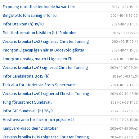
En poäng mot Utsikten kunde ha varit tre
2024-10-19 15:00
Bingolottoförsäljning inför Jul
2024-10-18 20:00
Inför Utsikten (h) 19/10
2024-10-18 17:00
Publikinformation Utsikten (h) 19 oktober
2024-10-17 15:20
Veckans krönika (v.42) signerad Christer Tonning
2024-10-15 09:41
Imorgon Ligacup igen när IK Oddevold gästar
2024-10-14 15:00
I morgon onsdag match i Ligacupen Elit
2024-10-08 10:34
Veckans krönika (v.41) signerad Christer Tonning
2024-10-07 09:04
Inför Landskrona BoIS (b)
2024-10-03 15:51
Tack alla för stödet vid årets Supermatch!
2024-10-02 13:39
Veckans krönika (v.40) signerad Christer Tonning
2024-09-30 08:56
Tung förlust mot Sundsvall
2024-09-28 17:00
Inför GIF Sundsvall (h) 28/9
2024-09-27 16:00
Höstlovscamp för flickor och pojkar v.44
2024-09-26 13:06
Jumpyard-disco den 12 oktober
2024-09-25 09:43
Veckans krönika (v.39) signerad Christer Tonning
2024-09-23 18:00