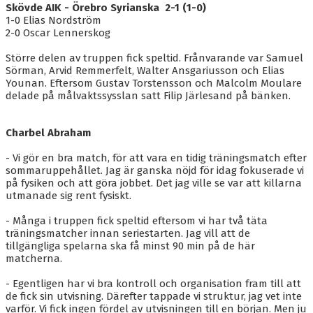
BLI MEDLEM
Skövde AIK - Örebro Syrianska 2-1 (1-0)
1-0 Elias Nordström
KALENDER
2-0 Oscar Lennerskog
Större delen av truppen fick speltid. Frånvarande var Samuel
VÅRA LAG/TRÄNARE
Sörman, Arvid Remmerfelt, Walter Ansgariusson och Elias
Younan. Eftersom Gustav Torstensson och Malcolm Moulare
GAMLA AIK
delade på målvaktssysslan satt Filip Järlesand på bänken.
Charbel Abraham
- Vi gör en bra match, för att vara en tidig träningsmatch efter
sommaruppehållet. Jag är ganska nöjd för idag fokuserade vi
på fysiken och att göra jobbet. Det jag ville se var att killarna
utmanade sig rent fysiskt.
- Många i truppen fick speltid eftersom vi har två täta
träningsmatcher innan seriestarten. Jag vill att de
tillgängliga spelarna ska få minst 90 min på de här
matcherna.
- Egentligen har vi bra kontroll och organisation fram till att
de fick sin utvisning. Därefter tappade vi struktur, jag vet inte
varför. Vi fick ingen fördel av utvisningen till en början. Men ju