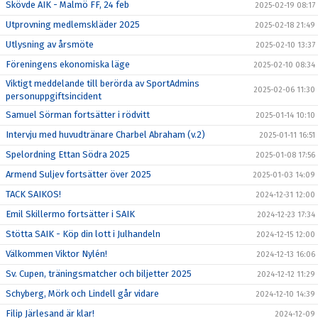
Skövde AIK - Malmö FF, 24 feb
2025-02-19 08:17
Utprovning medlemskläder 2025
2025-02-18 21:49
Utlysning av årsmöte
2025-02-10 13:37
Föreningens ekonomiska läge
2025-02-10 08:34
Viktigt meddelande till berörda av SportAdmins
2025-02-06 11:30
personuppgiftsincident
Samuel Sörman fortsätter i rödvitt
2025-01-14 10:10
Intervju med huvudtränare Charbel Abraham (v.2)
2025-01-11 16:51
Spelordning Ettan Södra 2025
2025-01-08 17:56
Armend Suljev fortsätter över 2025
2025-01-03 14:09
TACK SAIKOS!
2024-12-31 12:00
Emil Skillermo fortsätter i SAIK
2024-12-23 17:34
Stötta SAIK - Köp din lott i Julhandeln
2024-12-15 12:00
Välkommen Viktor Nylén!
2024-12-13 16:06
Sv. Cupen, träningsmatcher och biljetter 2025
2024-12-12 11:29
Schyberg, Mörk och Lindell går vidare
2024-12-10 14:39
Filip Järlesand är klar!
2024-12-09