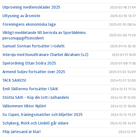
Utprovning medlemskläder 2025
2025-02-18 21:49
Utlysning av årsmöte
2025-02-10 13:37
Föreningens ekonomiska läge
2025-02-10 08:34
Viktigt meddelande till berörda av SportAdmins
2025-02-06 11:30
personuppgiftsincident
Samuel Sörman fortsätter i rödvitt
2025-01-14 10:10
Intervju med huvudtränare Charbel Abraham (v.2)
2025-01-11 16:51
Spelordning Ettan Södra 2025
2025-01-08 17:56
Armend Suljev fortsätter över 2025
2025-01-03 14:09
TACK SAIKOS!
2024-12-31 12:00
Emil Skillermo fortsätter i SAIK
2024-12-23 17:34
Stötta SAIK - Köp din lott i Julhandeln
2024-12-15 12:00
Välkommen Viktor Nylén!
2024-12-13 16:06
Sv. Cupen, träningsmatcher och biljetter 2025
2024-12-12 11:29
Schyberg, Mörk och Lindell går vidare
2024-12-10 14:39
Filip Järlesand är klar!
2024-12-09