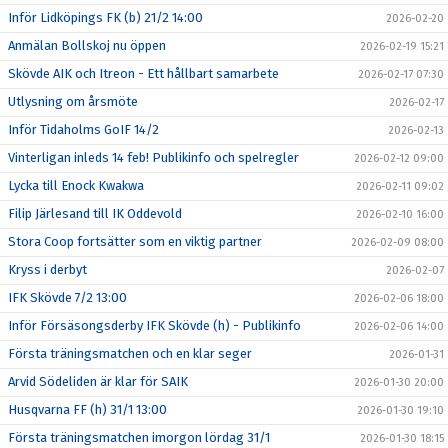
Inför Lidköpings FK (b) 21/2 14:00
2026-02-20
Anmälan Bollskoj nu öppen
2026-02-19 15:21
Skövde AIK och Itreon - Ett hållbart samarbete
2026-02-17 07:30
Utlysning om årsmöte
2026-02-17
Inför Tidaholms GoIF 14/2
2026-02-13
Vinterligan inleds 14 feb! Publikinfo och spelregler
2026-02-12 09:00
Lycka till Enock Kwakwa
2026-02-11 09:02
Filip Järlesand till IK Oddevold
2026-02-10 16:00
Stora Coop fortsätter som en viktig partner
2026-02-09 08:00
Kryss i derbyt
2026-02-07
IFK Skövde 7/2 13:00
2026-02-06 18:00
Inför Försäsongsderby IFK Skövde (h) - Publikinfo
2026-02-06 14:00
Första träningsmatchen och en klar seger
2026-01-31
Arvid Södeliden är klar för SAIK
2026-01-30 20:00
Husqvarna FF (h) 31/1 13:00
2026-01-30 19:10
Första träningsmatchen imorgon lördag 31/1
2026-01-30 18:15