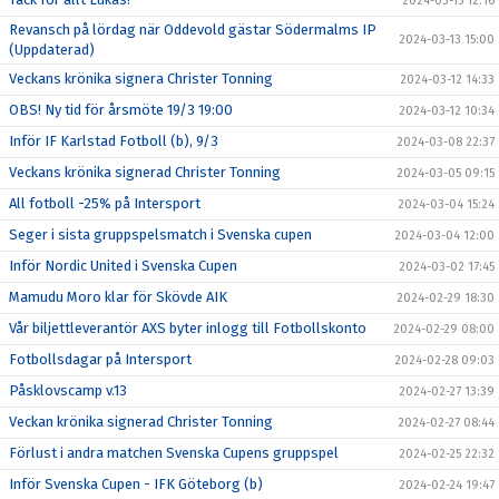
2024-03-15 12:16
Revansch på lördag när Oddevold gästar Södermalms IP
2024-03-13 15:00
(Uppdaterad)
Veckans krönika signera Christer Tonning
2024-03-12 14:33
OBS! Ny tid för årsmöte 19/3 19:00
2024-03-12 10:34
Inför IF Karlstad Fotboll (b), 9/3
2024-03-08 22:37
Veckans krönika signerad Christer Tonning
2024-03-05 09:15
All fotboll -25% på Intersport
2024-03-04 15:24
Seger i sista gruppspelsmatch i Svenska cupen
2024-03-04 12:00
Inför Nordic United i Svenska Cupen
2024-03-02 17:45
Mamudu Moro klar för Skövde AIK
2024-02-29 18:30
Vår biljettleverantör AXS byter inlogg till Fotbollskonto
2024-02-29 08:00
Fotbollsdagar på Intersport
2024-02-28 09:03
Påsklovscamp v.13
2024-02-27 13:39
Veckan krönika signerad Christer Tonning
2024-02-27 08:44
Förlust i andra matchen Svenska Cupens gruppspel
2024-02-25 22:32
Inför Svenska Cupen - IFK Göteborg (b)
2024-02-24 19:47