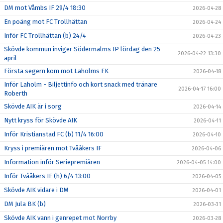
DM mot Våmbs IF 29/4 18:30
2026-04-28
En poäng mot FC Trollhättan
2026-04-24
Inför FC Trollhättan (b) 24/4
2026-04-23
Skövde kommun inviger Södermalms IP lördag den 25
2026-04-22 13:30
april
Första segern kom mot Laholms FK
2026-04-18
Inför Laholm - Biljettinfo och kort snack med tränare
2026-04-17 16:00
Roberth
Skövde AIK är i sorg
2026-04-14
Nytt kryss för Skövde AIK
2026-04-11
Inför Kristianstad FC (b) 11/4 16:00
2026-04-10
Kryss i premiären mot Tvååkers IF
2026-04-06
Information inför Seriepremiären
2026-04-05 14:00
Inför Tvååkers IF (h) 6/4 13:00
2026-04-05
Skövde AIK vidare i DM
2026-04-01
DM Jula BK (b)
2026-03-31
Skövde AIK vann i genrepet mot Norrby
2026-03-28