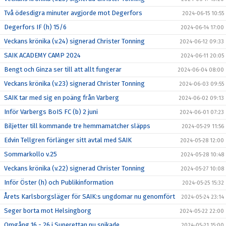
Två ödesdigra minuter avgjorde mot Degerfors
2024-06-15 10:55
Degerfors IF (h) 15/6
2024-06-14 17:00
Veckans krönika (v.24) signerad Christer Tonning
2024-06-12 09:33
SAIK ACADEMY CAMP 2024
2024-06-11 20:05
Bengt och Ginza ser till att allt fungerar
2024-06-04 08:00
Veckans krönika (v.23) signerad Christer Tonning
2024-06-03 09:55
SAIK tar med sig en poäng från Varberg
2024-06-02 09:13
Inför Varbergs BoIS FC (b) 2 juni
2024-06-01 07:23
Biljetter till kommande tre hemmamatcher släpps
2024-05-29 11:56
Edvin Tellgren förlänger sitt avtal med SAIK
2024-05-28 12:00
Sommarkollo v.25
2024-05-28 10:48
Veckans krönika (v.22) signerad Christer Tonning
2024-05-27 10:08
Inför Öster (h) och Publikinformation
2024-05-25 15:32
Årets Karlsborgsläger för SAIK:s ungdomar nu genomfört
2024-05-24 23:14
Seger borta mot Helsingborg
2024-05-22 22:00
Omgång 16 - 26 i Superettan nu spikade
2024-05-21 15:00