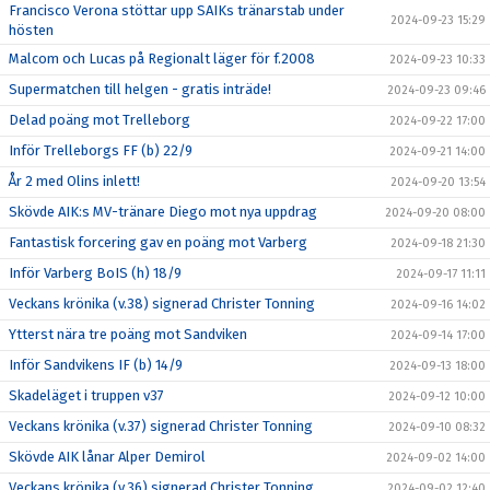
Francisco Verona stöttar upp SAIKs tränarstab under
2024-09-23 15:29
hösten
Malcom och Lucas på Regionalt läger för f.2008
2024-09-23 10:33
Supermatchen till helgen - gratis inträde!
2024-09-23 09:46
Delad poäng mot Trelleborg
2024-09-22 17:00
Inför Trelleborgs FF (b) 22/9
2024-09-21 14:00
År 2 med Olins inlett!
2024-09-20 13:54
Skövde AIK:s MV-tränare Diego mot nya uppdrag
2024-09-20 08:00
Fantastisk forcering gav en poäng mot Varberg
2024-09-18 21:30
Inför Varberg BoIS (h) 18/9
2024-09-17 11:11
Veckans krönika (v.38) signerad Christer Tonning
2024-09-16 14:02
Ytterst nära tre poäng mot Sandviken
2024-09-14 17:00
Inför Sandvikens IF (b) 14/9
2024-09-13 18:00
Skadeläget i truppen v37
2024-09-12 10:00
Veckans krönika (v.37) signerad Christer Tonning
2024-09-10 08:32
Skövde AIK lånar Alper Demirol
2024-09-02 14:00
Veckans krönika (v.36) signerad Christer Tonning
2024-09-02 12:40