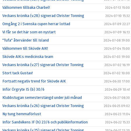
Välkommen tillbaka Charbel!
2024-07-13 15:00
Veckans krönika (v.28) signerad Christer Tonning
2024-07-10 15:32
Omgång 2 i Svenska cupen herrar lottad
2024-07-09 22:27
Vi får se det här som en nystart
2024-07-09 16:13
"Tufa" återvänder till Island
2024-07-08 19:00
Välkommen till Skövde AIK!
2024-07-04 15:00
Skövde AIK:s medicinska team
2024-07-03 19:00
Veckans krönika (v.27) signerad Christer Tonning
2024-07-02 16:19
Stort tack Gustav!
2024-07-02 10:00
Fortsatt negativ trend för Skövde AIK
2024-06-30 17:00
Inför Örgryte IS (b) 30/6
2024-06-29 10:41
Klubbstugan semesterstängd under juli månad
2024-06-27 08:30
Veckans krönika (v.26) signerad Christer Tonning
2024-06-25 09:02
Ny tung hemmaförlust
2024-06-23 11:04
Inför Sandvikens IF (h) 23/6 och publikinformation
2024-06-22 15:33
Veckans krönika (v.25) signerad Christer Tonning
2024-06-17 13:20