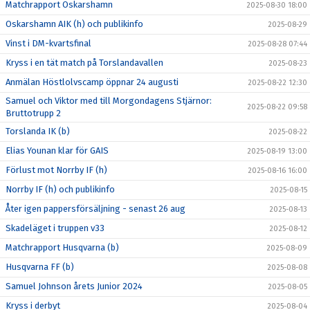
Matchrapport Oskarshamn
2025-08-30 18:00
Oskarshamn AIK (h) och publikinfo
2025-08-29
Vinst i DM-kvartsfinal
2025-08-28 07:44
Kryss i en tät match på Torslandavallen
2025-08-23
Anmälan Höstlolvscamp öppnar 24 augusti
2025-08-22 12:30
Samuel och Viktor med till Morgondagens Stjärnor:
2025-08-22 09:58
Bruttotrupp 2
Torslanda IK (b)
2025-08-22
Elias Younan klar för GAIS
2025-08-19 13:00
Förlust mot Norrby IF (h)
2025-08-16 16:00
Norrby IF (h) och publikinfo
2025-08-15
Åter igen pappersförsäljning - senast 26 aug
2025-08-13
Skadeläget i truppen v33
2025-08-12
Matchrapport Husqvarna (b)
2025-08-09
Husqvarna FF (b)
2025-08-08
Samuel Johnson årets Junior 2024
2025-08-05
Kryss i derbyt
2025-08-04