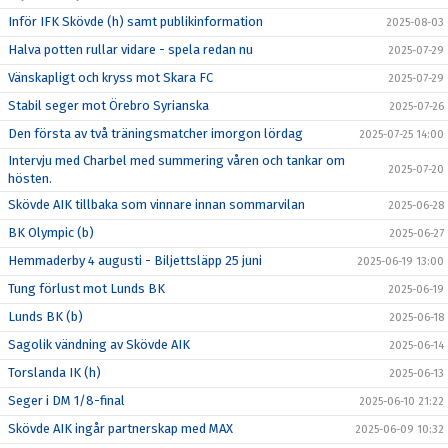
Inför IFK Skövde (h) samt publikinformation
2025-08-03
Halva potten rullar vidare - spela redan nu
2025-07-29
Vänskapligt och kryss mot Skara FC
2025-07-29
Stabil seger mot Örebro Syrianska
2025-07-26
Den första av två träningsmatcher imorgon lördag
2025-07-25 14:00
Intervju med Charbel med summering våren och tankar om
2025-07-20
hösten.
Skövde AIK tillbaka som vinnare innan sommarvilan
2025-06-28
BK Olympic (b)
2025-06-27
Hemmaderby 4 augusti - Biljettsläpp 25 juni
2025-06-19 13:00
Tung förlust mot Lunds BK
2025-06-19
Lunds BK (b)
2025-06-18
Sagolik vändning av Skövde AIK
2025-06-14
Torslanda IK (h)
2025-06-13
Seger i DM 1/8-final
2025-06-10 21:22
Skövde AIK ingår partnerskap med MAX
2025-06-09 10:32