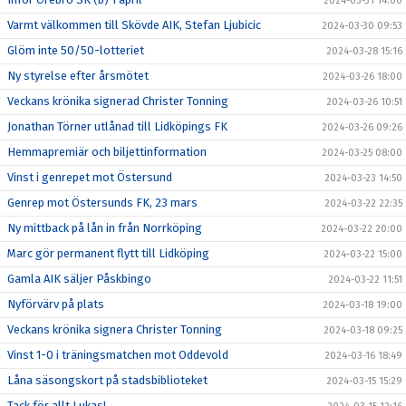
2024-03-31 14:00
Varmt välkommen till Skövde AIK, Stefan Ljubicic
2024-03-30 09:53
Glöm inte 50/50-lotteriet
2024-03-28 15:16
Ny styrelse efter årsmötet
2024-03-26 18:00
Veckans krönika signerad Christer Tonning
2024-03-26 10:51
Jonathan Törner utlånad till Lidköpings FK
2024-03-26 09:26
Hemmapremiär och biljettinformation
2024-03-25 08:00
Vinst i genrepet mot Östersund
2024-03-23 14:50
Genrep mot Östersunds FK, 23 mars
2024-03-22 22:35
Ny mittback på lån in från Norrköping
2024-03-22 20:00
Marc gör permanent flytt till Lidköping
2024-03-22 15:00
Gamla AIK säljer Påskbingo
2024-03-22 11:51
Nyförvärv på plats
2024-03-18 19:00
Veckans krönika signera Christer Tonning
2024-03-18 09:25
Vinst 1-0 i träningsmatchen mot Oddevold
2024-03-16 18:49
Låna säsongskort på stadsbiblioteket
2024-03-15 15:29
Tack för allt Lukas!