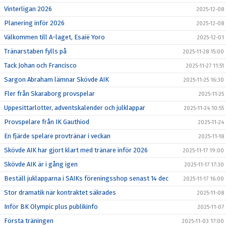
Vinterligan 2026
2025-12-08
Planering inför 2026
2025-12-08
Välkommen till A-laget, Esaië Yoro
2025-12-01
Tränarstaben fylls på
2025-11-28 15:00
Tack Johan och Francisco
2025-11-27 11:51
Sargon Abraham lämnar Skövde AIK
2025-11-25 16:30
Fler från Skaraborg provspelar
2025-11-25
Uppesittarlotter, adventskalender och julklappar
2025-11-24 10:55
Provspelare från IK Gauthiod
2025-11-24
En fjärde spelare provtränar i veckan
2025-11-18
Skövde AIK har gjort klart med tränare inför 2026
2025-11-17 19:00
Skövde AIK är i gång igen
2025-11-17 17:30
Beställ juklapparna i SAIKs föreningsshop senast 14 dec
2025-11-17 16:00
Stor dramatik när kontraktet säkrades
2025-11-08
Inför BK Olympic plus publikinfo
2025-11-07
Första träningen
2025-11-03 17:00