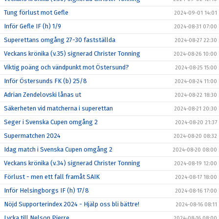
Tung förlust mot Gefle
2024-09-01 14:01
Inför Gefle IF (h) 1/9
2024-08-31 07:00
Superettans omgång 27-30 fastställda
2024-08-27 22:30
Veckans krönika (v.35) signerad Christer Tonning
2024-08-26 10:00
Viktig poäng och vändpunkt mot Östersund?
2024-08-25 15:00
Inför Östersunds FK (b) 25/8
2024-08-24 11:00
Adrian Zendelovski lånas ut
2024-08-22 18:30
Säkerheten vid matcherna i superettan
2024-08-21 20:30
Seger i Svenska Cupen omgång 2
2024-08-20 21:37
Supermatchen 2024
2024-08-20 08:32
Idag match i Svenska Cupen omgång 2
2024-08-20 08:00
Veckans krönika (v.34) signerad Christer Tonning
2024-08-19 12:00
Förlust - men ett fall framåt SAIK
2024-08-17 18:00
Inför Helsingborgs IF (h) 17/8
2024-08-16 17:00
Nöjd Supporterindex 2024 - Hjälp oss bli bättre!
2024-08-16 08:11
Lycka till Nelson Pierre
2024-08-16 08:00