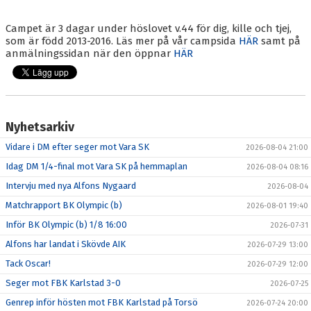
BLI MEDLEM
Campet är 3 dagar under höslovet v.44 för dig, kille och tjej,
KALENDER
som är född 2013-2016. Läs mer på vår campsida
HÄR
samt på
anmälningssidan när den öppnar
HÄR
VÅRA LAG/TRÄNARE
GAMLA AIK
Nyhetsarkiv
Vidare i DM efter seger mot Vara SK
2026-08-04 21:00
Idag DM 1/4-final mot Vara SK på hemmaplan
2026-08-04 08:16
Intervju med nya Alfons Nygaard
2026-08-04
Matchrapport BK Olympic (b)
2026-08-01 19:40
Inför BK Olympic (b) 1/8 16:00
2026-07-31
Alfons har landat i Skövde AIK
2026-07-29 13:00
Tack Oscar!
2026-07-29 12:00
Seger mot FBK Karlstad 3-0
2026-07-25
Genrep inför hösten mot FBK Karlstad på Torsö
2026-07-24 20:00