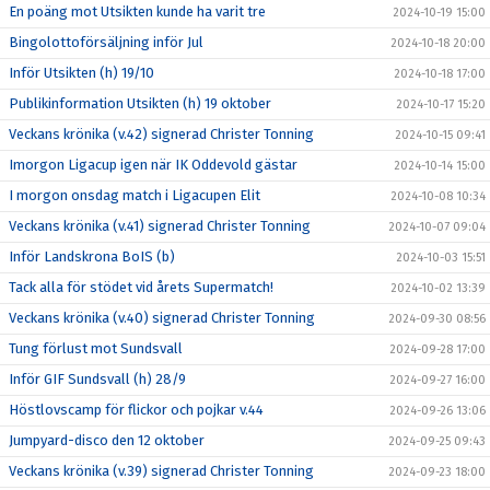
En poäng mot Utsikten kunde ha varit tre
2024-10-19 15:00
Bingolottoförsäljning inför Jul
2024-10-18 20:00
Inför Utsikten (h) 19/10
2024-10-18 17:00
Publikinformation Utsikten (h) 19 oktober
2024-10-17 15:20
Veckans krönika (v.42) signerad Christer Tonning
2024-10-15 09:41
Imorgon Ligacup igen när IK Oddevold gästar
2024-10-14 15:00
I morgon onsdag match i Ligacupen Elit
2024-10-08 10:34
Veckans krönika (v.41) signerad Christer Tonning
2024-10-07 09:04
Inför Landskrona BoIS (b)
2024-10-03 15:51
Tack alla för stödet vid årets Supermatch!
2024-10-02 13:39
Veckans krönika (v.40) signerad Christer Tonning
2024-09-30 08:56
Tung förlust mot Sundsvall
2024-09-28 17:00
Inför GIF Sundsvall (h) 28/9
2024-09-27 16:00
Höstlovscamp för flickor och pojkar v.44
2024-09-26 13:06
Jumpyard-disco den 12 oktober
2024-09-25 09:43
Veckans krönika (v.39) signerad Christer Tonning
2024-09-23 18:00