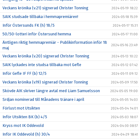
Veckans krönika (v.21) signerad Christer Tonning
2024-05-19 18:22
SAIK studsade tillbaka i hemmapremiären!
2024-05-18 15:39
Inför Östersunds FK (h) 18/5
2024-05-17 15:31
50/50-lotteri inför Östersund hemma
2024-05-17 11:00
Äntligen riktig hemmapremiär - Publikinformation inför 18
2024-05-16 23:49
maj
Veckans krönika (v.20) signerad Christer Tonning
2024-05-13 10:22
SAIK lyckades inte studsa tillbaka mot Gefle
2024-05-12 07:42
Inför Gefle IF FF (b) 12/5
2024-05-11 09:12
Veckans krönika (v.19) signerad Christer Tonning
2024-05-09 17:50
Skövde AIK skriver längre avtal med Liam Samuelsson
2024-05-05 19:00
Srdjan nominerad till Månadens tränare i april
2024-05-05 14:03
Förlust mot Utsikten
2024-05-04 14:01
Inför Utsikten BK (b) 4/5
2024-05-03 18:07
Kryss mot IK Oddevold
2024-04-30 08:57
Inför IK Oddevold (h) 30/4
2024-04-29 18:41