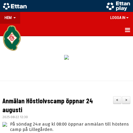
HEM
LOGGA IN
GÅ PÅ MATCH
PARTNERS
SOUVENIRER/WEBSHOP
FÖRENINGEN
KONTAKT
Anmälan Höstlolvscamp öppnar 24
<
>
DOKUMENT
augusti
2025-08-22 12:30
MEDLEMSINFO
På söndag 24:e aug kl 08:00 öppnar anmälan till höstens
camp på Lillegården.