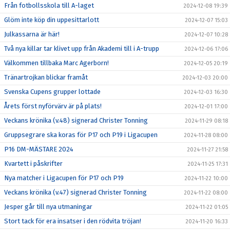
Från fotbollsskola till A-laget
2024-12-08 19:39
Glöm inte köp din uppesittarlott
2024-12-07 15:03
Julkassarna är här!
2024-12-07 10:28
Två nya killar tar klivet upp från Akademi till i A-trupp
2024-12-06 17:06
Välkommen tillbaka Marc Agerborn!
2024-12-05 20:19
Tränartrojkan blickar framåt
2024-12-03 20:00
Svenska Cupens grupper lottade
2024-12-03 16:30
Årets först nyförvärv är på plats!
2024-12-01 17:00
Veckans krönika (v.48) signerad Christer Tonning
2024-11-29 08:18
Gruppsegrare ska koras för P17 och P19 i Ligacupen
2024-11-28 08:00
P16 DM-MÄSTARE 2024
2024-11-27 21:58
Kvartett i påskrifter
2024-11-25 17:31
Nya matcher i Ligacupen för P17 och P19
2024-11-22 10:00
Veckans krönika (v.47) signerad Christer Tonning
2024-11-22 08:00
Jesper går till nya utmaningar
2024-11-22 01:05
Stort tack för era insatser i den rödvita tröjan!
2024-11-20 16:33