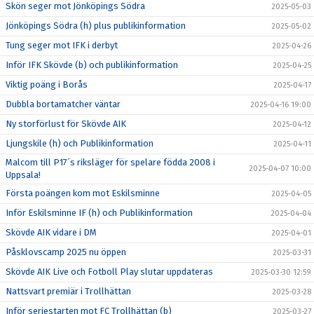
Skön seger mot Jönköpings Södra
2025-05-03
Jönköpings Södra (h) plus publikinformation
2025-05-02
Tung seger mot IFK i derbyt
2025-04-26
Inför IFK Skövde (b) och publikinformation
2025-04-25
Viktig poäng i Borås
2025-04-17
Dubbla bortamatcher väntar
2025-04-16 19:00
Ny storförlust för Skövde AIK
2025-04-12
Ljungskile (h) och Publikinformation
2025-04-11
Malcom till P17´s riksläger för spelare födda 2008 i
2025-04-07 10:00
Uppsala!
Första poängen kom mot Eskilsminne
2025-04-05
Inför Eskilsminne IF (h) och Publikinformation
2025-04-04
Skövde AIK vidare i DM
2025-04-01
Påsklovscamp 2025 nu öppen
2025-03-31
Skövde AIK Live och Fotboll Play slutar uppdateras
2025-03-30 12:59
Nattsvart premiär i Trollhättan
2025-03-28
Inför seriestarten mot FC Trollhättan (b)
2025-03-27