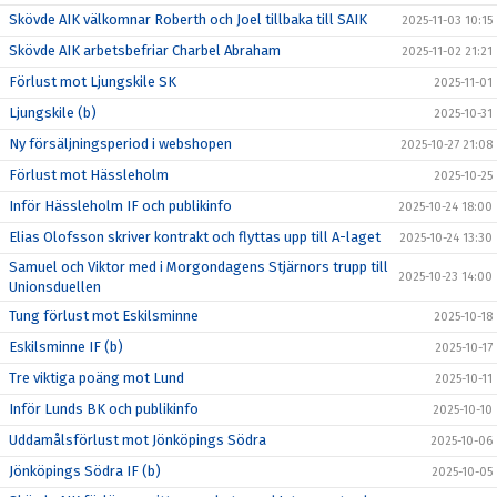
Skövde AIK välkomnar Roberth och Joel tillbaka till SAIK
2025-11-03 10:15
Skövde AIK arbetsbefriar Charbel Abraham
2025-11-02 21:21
Förlust mot Ljungskile SK
2025-11-01
Ljungskile (b)
2025-10-31
Ny försäljningsperiod i webshopen
2025-10-27 21:08
Förlust mot Hässleholm
2025-10-25
Inför Hässleholm IF och publikinfo
2025-10-24 18:00
Elias Olofsson skriver kontrakt och flyttas upp till A-laget
2025-10-24 13:30
Samuel och Viktor med i Morgondagens Stjärnors trupp till
2025-10-23 14:00
Unionsduellen
Tung förlust mot Eskilsminne
2025-10-18
Eskilsminne IF (b)
2025-10-17
Tre viktiga poäng mot Lund
2025-10-11
Inför Lunds BK och publikinfo
2025-10-10
Uddamålsförlust mot Jönköpings Södra
2025-10-06
Jönköpings Södra IF (b)
2025-10-05