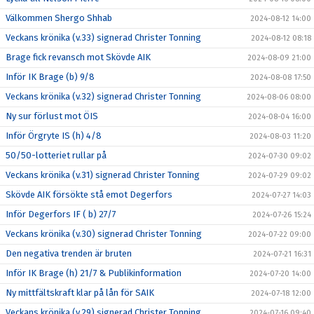
Välkommen Shergo Shhab
2024-08-12 14:00
Veckans krönika (v.33) signerad Christer Tonning
2024-08-12 08:18
Brage fick revansch mot Skövde AIK
2024-08-09 21:00
Inför IK Brage (b) 9/8
2024-08-08 17:50
Veckans krönika (v.32) signerad Christer Tonning
2024-08-06 08:00
Ny sur förlust mot ÖIS
2024-08-04 16:00
Inför Örgryte IS (h) 4/8
2024-08-03 11:20
50/50-lotteriet rullar på
2024-07-30 09:02
Veckans krönika (v.31) signerad Christer Tonning
2024-07-29 09:02
Skövde AIK försökte stå emot Degerfors
2024-07-27 14:03
Inför Degerfors IF ( b) 27/7
2024-07-26 15:24
Veckans krönika (v.30) signerad Christer Tonning
2024-07-22 09:00
Den negativa trenden är bruten
2024-07-21 16:31
Inför IK Brage (h) 21/7 & Publikinformation
2024-07-20 14:00
Ny mittfältskraft klar på lån för SAIK
2024-07-18 12:00
Veckans krönika (v.29) signerad Christer Tonning
2024-07-16 09:40