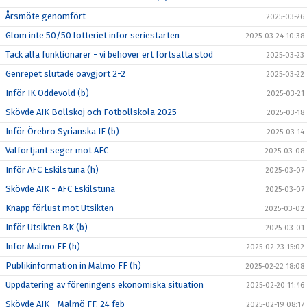
Årsmöte genomfört
2025-03-26
Glöm inte 50/50 lotteriet inför seriestarten
2025-03-24 10:38
Tack alla funktionärer - vi behöver ert fortsatta stöd
2025-03-23
Genrepet slutade oavgjort 2-2
2025-03-22
Inför IK Oddevold (b)
2025-03-21
Skövde AIK Bollskoj och Fotbollskola 2025
2025-03-18
Inför Örebro Syrianska IF (b)
2025-03-14
Välförtjänt seger mot AFC
2025-03-08
Inför AFC Eskilstuna (h)
2025-03-07
Skövde AIK - AFC Eskilstuna
2025-03-07
Knapp förlust mot Utsikten
2025-03-02
Inför Utsikten BK (b)
2025-03-01
Inför Malmö FF (h)
2025-02-23 15:02
Publikinformation in Malmö FF (h)
2025-02-22 18:08
Uppdatering av föreningens ekonomiska situation
2025-02-20 11:46
Skövde AIK - Malmö FF, 24 feb
2025-02-19 08:17