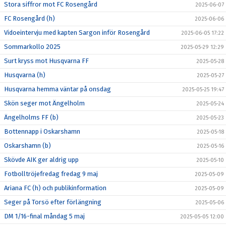
Stora siffror mot FC Rosengård
2025-06-07
FC Rosengård (h)
2025-06-06
Vidoeintervju med kapten Sargon inför Rosengård
2025-06-05 17:22
Sommarkollo 2025
2025-05-29 12:29
Surt kryss mot Husqvarna FF
2025-05-28
Husqvarna (h)
2025-05-27
Husqvarna hemma väntar på onsdag
2025-05-25 19:47
Skön seger mot Ängelholm
2025-05-24
Ängelholms FF (b)
2025-05-23
Bottennapp i Oskarshamn
2025-05-18
Oskarshamn (b)
2025-05-16
Skövde AIK ger aldrig upp
2025-05-10
Fotbolltröjefredag fredag 9 maj
2025-05-09
Ariana FC (h) och publikinformation
2025-05-09
Seger på Torsö efter förlängning
2025-05-06
DM 1/16-final måndag 5 maj
2025-05-05 12:00