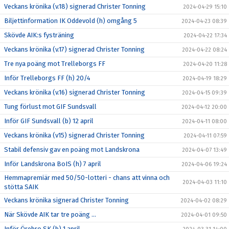
Veckans krönika (v.18) signerad Christer Tonning
2024-04-29 15:10
Biljettinformation IK Oddevold (h) omgång 5
2024-04-23 08:39
Skövde AIK:s fysträning
2024-04-22 17:34
Veckans krönika (v.17) signerad Christer Tonning
2024-04-22 08:24
Tre nya poäng mot Trelleborgs FF
2024-04-20 11:28
Inför Trelleborgs FF (h) 20/4
2024-04-19 18:29
Veckans krönika (v.16) signerad Christer Tonning
2024-04-15 09:39
Tung förlust mot GIF Sundsvall
2024-04-12 20:00
Inför GIF Sundsvall (b) 12 april
2024-04-11 08:00
Veckans krönika (v15) signerad Christer Tonning
2024-04-11 07:59
Stabil defensiv gav en poäng mot Landskrona
2024-04-07 13:49
Inför Landskrona BoIS (h) 7 april
2024-04-06 19:24
Hemmapremiär med 50/50-lotteri - chans att vinna och
2024-04-03 11:10
stötta SAIK
Veckans krönika signerad Christer Tonning
2024-04-02 08:29
När Skövde AIK tar tre poäng ...
2024-04-01 09:50
Inför Örebro SK (b) 1 april