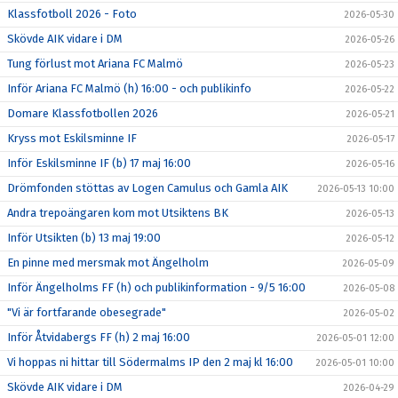
Klassfotboll 2026 - Foto
2026-05-30
Skövde AIK vidare i DM
2026-05-26
Tung förlust mot Ariana FC Malmö
2026-05-23
Inför Ariana FC Malmö (h) 16:00 - och publikinfo
2026-05-22
Domare Klassfotbollen 2026
2026-05-21
Kryss mot Eskilsminne IF
2026-05-17
Inför Eskilsminne IF (b) 17 maj 16:00
2026-05-16
Drömfonden stöttas av Logen Camulus och Gamla AIK
2026-05-13 10:00
Andra trepoängaren kom mot Utsiktens BK
2026-05-13
Inför Utsikten (b) 13 maj 19:00
2026-05-12
En pinne med mersmak mot Ängelholm
2026-05-09
Inför Ängelholms FF (h) och publikinformation - 9/5 16:00
2026-05-08
"Vi är fortfarande obesegrade"
2026-05-02
Inför Åtvidabergs FF (h) 2 maj 16:00
2026-05-01 12:00
Vi hoppas ni hittar till Södermalms IP den 2 maj kl 16:00
2026-05-01 10:00
Skövde AIK vidare i DM
2026-04-29