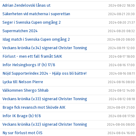
Adrian Zendelovski lånas ut
2024-08-22 18:30
Säkerheten vid matcherna i superettan
2024-08-21 20:30
Seger i Svenska Cupen omgång 2
2024-08-20 21:37
Supermatchen 2024
2024-08-20 08:32
Idag match i Svenska Cupen omgång 2
2024-08-20 08:00
Veckans krönika (v.34) signerad Christer Tonning
2024-08-19 12:00
Förlust - men ett fall framåt SAIK
2024-08-17 18:00
Inför Helsingborgs IF (h) 17/8
2024-08-16 17:00
Nöjd Supporterindex 2024 - Hjälp oss bli bättre!
2024-08-16 08:11
Lycka till Nelson Pierre
2024-08-16 08:00
Välkommen Shergo Shhab
2024-08-12 14:00
Veckans krönika (v.33) signerad Christer Tonning
2024-08-12 08:18
Brage fick revansch mot Skövde AIK
2024-08-09 21:00
Inför IK Brage (b) 9/8
2024-08-08 17:50
Veckans krönika (v.32) signerad Christer Tonning
2024-08-06 08:00
Ny sur förlust mot ÖIS
2024-08-04 16:00