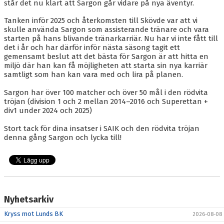
BLI MEDLEM
står det nu klart att Sargon går vidare på nya äventyr.
Tanken inför 2025 och återkomsten till Skövde var att vi
KALENDER
skulle använda Sargon som assisterande tränare och vara
starten på hans blivande tränarkarriär. Nu har vi inte fått till
VÅRA LAG/TRÄNARE
det i år och har därför inför nästa säsong tagit ett
gemensamt beslut att det bästa för Sargon är att hitta en
GAMLA AIK
miljö där han kan få möjligheten att starta sin nya karriär
samtligt som han kan vara med och lira på planen.
Sargon har över 100 matcher och över 50 mål i den rödvita
tröjan (division 1 och 2 mellan 2014–2016 och Superettan +
div1 under 2024 och 2025)
Stort tack för dina insatser i SAIK och den rödvita tröjan
denna gång Sargon och lycka till!
Nyhetsarkiv
Kryss mot Lunds BK
2026-08-08