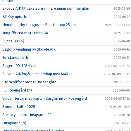
hösten.
Skövde AIK tillbaka som vinnare innan sommarvilan
2025-06-28
BK Olympic (b)
2025-06-27
Hemmaderby 4 augusti - Biljettsläpp 25 juni
2025-06-19 13:00
Tung förlust mot Lunds BK
2025-06-19
Lunds BK (b)
2025-06-18
Sagolik vändning av Skövde AIK
2025-06-14
Torslanda IK (h)
2025-06-13
Seger i DM 1/8-final
2025-06-10 21:22
Skövde AIK ingår partnerskap med MAX
2025-06-09 10:32
Stora siffror mot FC Rosengård
2025-06-07
FC Rosengård (h)
2025-06-06
Vidoeintervju med kapten Sargon inför Rosengård
2025-06-05 17:22
Sommarkollo 2025
2025-05-29 12:29
Surt kryss mot Husqvarna FF
2025-05-28
Husqvarna (h)
2025-05-27