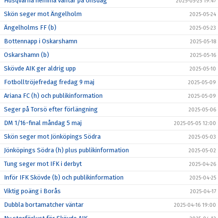
Husqvarna hemma väntar på onsdag
2025-05-25 19:47
Skön seger mot Ängelholm
2025-05-24
Ängelholms FF (b)
2025-05-23
Bottennapp i Oskarshamn
2025-05-18
Oskarshamn (b)
2025-05-16
Skövde AIK ger aldrig upp
2025-05-10
Fotbolltröjefredag fredag 9 maj
2025-05-09
Ariana FC (h) och publikinformation
2025-05-09
Seger på Torsö efter förlängning
2025-05-06
DM 1/16-final måndag 5 maj
2025-05-05 12:00
Skön seger mot Jönköpings Södra
2025-05-03
Jönköpings Södra (h) plus publikinformation
2025-05-02
Tung seger mot IFK i derbyt
2025-04-26
Inför IFK Skövde (b) och publikinformation
2025-04-25
Viktig poäng i Borås
2025-04-17
Dubbla bortamatcher väntar
2025-04-16 19:00