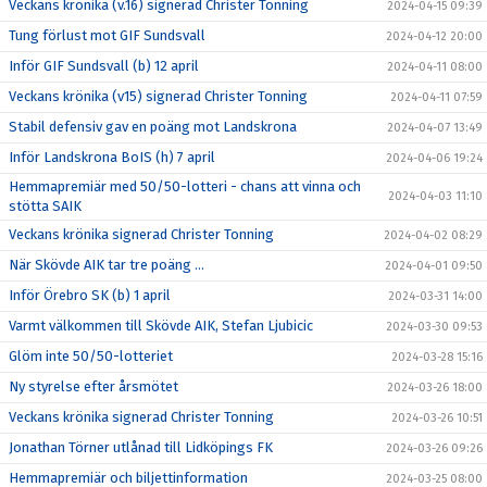
Veckans krönika (v.16) signerad Christer Tonning
2024-04-15 09:39
Tung förlust mot GIF Sundsvall
2024-04-12 20:00
Inför GIF Sundsvall (b) 12 april
2024-04-11 08:00
Veckans krönika (v15) signerad Christer Tonning
2024-04-11 07:59
Stabil defensiv gav en poäng mot Landskrona
2024-04-07 13:49
Inför Landskrona BoIS (h) 7 april
2024-04-06 19:24
Hemmapremiär med 50/50-lotteri - chans att vinna och
2024-04-03 11:10
stötta SAIK
Veckans krönika signerad Christer Tonning
2024-04-02 08:29
När Skövde AIK tar tre poäng ...
2024-04-01 09:50
Inför Örebro SK (b) 1 april
2024-03-31 14:00
Varmt välkommen till Skövde AIK, Stefan Ljubicic
2024-03-30 09:53
Glöm inte 50/50-lotteriet
2024-03-28 15:16
Ny styrelse efter årsmötet
2024-03-26 18:00
Veckans krönika signerad Christer Tonning
2024-03-26 10:51
Jonathan Törner utlånad till Lidköpings FK
2024-03-26 09:26
Hemmapremiär och biljettinformation
2024-03-25 08:00