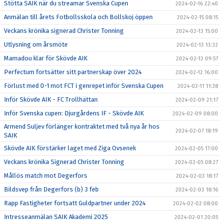
Stötta SAIK när du streamar Svenska Cupen
2024-02-16 22:40
Anmälan till årets Fotbollsskola och Bollskoj öppen
2024-02-15 08:15
Veckans krönika signerad Christer Tonning
2024-02-13 15:00
Utlysning om årsmöte
2024-02-13 13:32
Mamadou klar för Skövde AIK
2024-02-13 09:57
Perfectum fortsätter sitt partnerskap över 2024
2024-02-12 16:00
Förlust med 0-1 mot FCT i genrepet inför Svenska Cupen
2024-02-11 11:38
Inför Skövde AIK - FC Trollhättan
2024-02-09 21:17
Inför Svenska cupen: Djurgårdens IF - Skövde AIK
2024-02-09 08:00
Armend Suljev förlänger kontraktet med två nya år hos
2024-02-07 18:19
SAIK
Skövde AIK förstärker laget med Ziga Ovsenek
2024-02-05 17:00
Veckans krönika Signerad Christer Tonning
2024-02-05 08:27
Mållös match mot Degerfors
2024-02-03 18:17
Bildsvep från Degerfors (b) 3 feb
2024-02-03 18:16
Rapp Fastigheter fortsatt Guldpartner under 2024
2024-02-02 08:00
Intresseanmälan SAIK Akademi 2025
2024-02-01 20:05