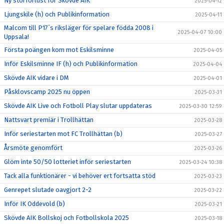
Ny storförlust för Skövde AIK
2025-04-12
Ljungskile (h) och Publikinformation
2025-04-11
Malcom till P17´s riksläger för spelare födda 2008 i
2025-04-07 10:00
Uppsala!
Första poängen kom mot Eskilsminne
2025-04-05
Inför Eskilsminne IF (h) och Publikinformation
2025-04-04
Skövde AIK vidare i DM
2025-04-01
Påsklovscamp 2025 nu öppen
2025-03-31
Skövde AIK Live och Fotboll Play slutar uppdateras
2025-03-30 12:59
Nattsvart premiär i Trollhättan
2025-03-28
Inför seriestarten mot FC Trollhättan (b)
2025-03-27
Årsmöte genomfört
2025-03-26
Glöm inte 50/50 lotteriet inför seriestarten
2025-03-24 10:38
Tack alla funktionärer - vi behöver ert fortsatta stöd
2025-03-23
Genrepet slutade oavgjort 2-2
2025-03-22
Inför IK Oddevold (b)
2025-03-21
Skövde AIK Bollskoj och Fotbollskola 2025
2025-03-18