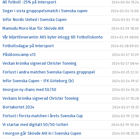
All fotboll -25% på Intersport
2024-03-04 15:24
Seger i sista gruppspelsmatch i Svenska cupen
2024-03-04 12:00
Inför Nordic United i Svenska Cupen
2024-03-02 17:45
Mamudu Moro klar för Skövde AIK
2024-02-29 18:30
Vår biljettleverantör AXS byter inlogg till Fotbollskonto
2024-02-29 08:00
Fotbollsdagar på Intersport
2024-02-28 09:03
Påsklovscamp v.13
2024-02-27 13:39
Veckan krönika signerad Christer Tonning
2024-02-27 08:44
Förlust i andra matchen Svenska Cupens gruppspel
2024-02-25 22:32
Inför Svenska Cupen - IFK Göteborg (b)
2024-02-24 19:47
Imorgon ny chans med 50/50
2024-02-24 10:25
Veckans krönika signerad Christer Tonning
2024-02-21 10:28
Bortakortet 2024
2024-02-21 10:25
Förlust i första matchen i årets Svenska Cup
2024-02-19 22:56
Vi startar med digitalt 50/50-lotteri
2024-02-19 10:04
I morgon går Skövde AIK in i Svenska Cupen
2024-02-18 20:25