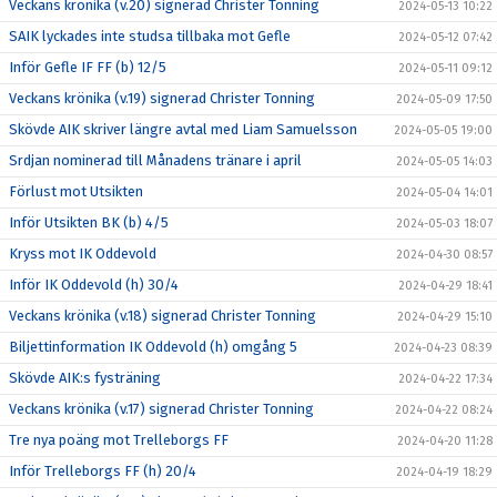
Veckans krönika (v.20) signerad Christer Tonning
2024-05-13 10:22
SAIK lyckades inte studsa tillbaka mot Gefle
2024-05-12 07:42
Inför Gefle IF FF (b) 12/5
2024-05-11 09:12
Veckans krönika (v.19) signerad Christer Tonning
2024-05-09 17:50
Skövde AIK skriver längre avtal med Liam Samuelsson
2024-05-05 19:00
Srdjan nominerad till Månadens tränare i april
2024-05-05 14:03
Förlust mot Utsikten
2024-05-04 14:01
Inför Utsikten BK (b) 4/5
2024-05-03 18:07
Kryss mot IK Oddevold
2024-04-30 08:57
Inför IK Oddevold (h) 30/4
2024-04-29 18:41
Veckans krönika (v.18) signerad Christer Tonning
2024-04-29 15:10
Biljettinformation IK Oddevold (h) omgång 5
2024-04-23 08:39
Skövde AIK:s fysträning
2024-04-22 17:34
Veckans krönika (v.17) signerad Christer Tonning
2024-04-22 08:24
Tre nya poäng mot Trelleborgs FF
2024-04-20 11:28
Inför Trelleborgs FF (h) 20/4
2024-04-19 18:29