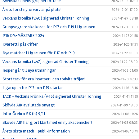
Svenska Cupens grupper lottade
2024-12-03 16:30
Årets först nyförvärv är på plats!
2024-12-01 17:00
Veckans krönika (v.48) signerad Christer Tonning
2024-11-29 08:18
Gruppsegrare ska koras för P17 och P19 i Ligacupen
2024-11-28 08:00
P16 DM-MÄSTARE 2024
2024-11-27 21:58
Kvartett i påskrifter
2024-11-25 17:31
Nya matcher i Ligacupen för P17 och P19
2024-11-22 10:00
Veckans krönika (v.47) signerad Christer Tonning
2024-11-22 08:00
Jesper går till nya utmaningar
2024-11-22 01:05
Stort tack för era insatser i den rödvita tröjan!
2024-11-20 16:33
Ligacupen för P17 och P19 startar
2024-11-16 18:16
TACK - Veckans krönika (v.46) signerad Christer Tonning
2024-11-11 11:55
Skövde AIK avslutade snyggt
2024-11-09 18:00
Inför Örebro SK (h) 9/11
2024-11-08 17:26
Skövde AIK har gjort klart med en ny akademichef!
2024-11-08 08:23
Årets sista match - publikinformation
2024-11-06 10:41