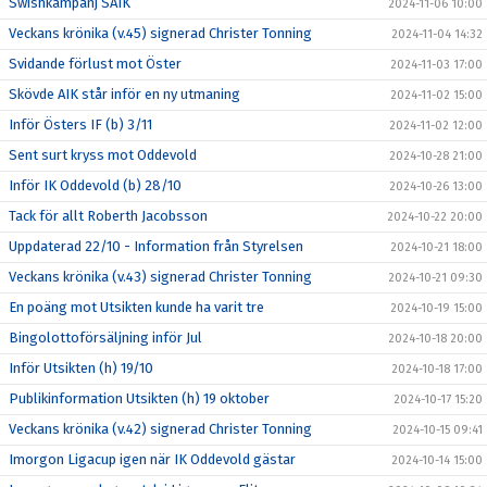
Swishkampanj SAIK
2024-11-06 10:00
Veckans krönika (v.45) signerad Christer Tonning
2024-11-04 14:32
Svidande förlust mot Öster
2024-11-03 17:00
Skövde AIK står inför en ny utmaning
2024-11-02 15:00
Inför Östers IF (b) 3/11
2024-11-02 12:00
Sent surt kryss mot Oddevold
2024-10-28 21:00
Inför IK Oddevold (b) 28/10
2024-10-26 13:00
Tack för allt Roberth Jacobsson
2024-10-22 20:00
Uppdaterad 22/10 - Information från Styrelsen
2024-10-21 18:00
Veckans krönika (v.43) signerad Christer Tonning
2024-10-21 09:30
En poäng mot Utsikten kunde ha varit tre
2024-10-19 15:00
Bingolottoförsäljning inför Jul
2024-10-18 20:00
Inför Utsikten (h) 19/10
2024-10-18 17:00
Publikinformation Utsikten (h) 19 oktober
2024-10-17 15:20
Veckans krönika (v.42) signerad Christer Tonning
2024-10-15 09:41
Imorgon Ligacup igen när IK Oddevold gästar
2024-10-14 15:00