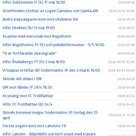
Inför Eskilsminne IF (b) 17 maj 16:00
2026-05-16
Drömfonden stöttas av Logen Camulus och Gamla AIK
2026-05-13 10:00
Andra trepoängaren kom mot Utsiktens BK
2026-05-13
Inför Utsikten (b) 13 maj 19:00
2026-05-12
En pinne med mersmak mot Ängelholm
2026-05-09
Inför Ängelholms FF (h) och publikinformation - 9/5 16:00
2026-05-08
"Vi är fortfarande obesegrade"
2026-05-02
Inför Åtvidabergs FF (h) 2 maj 16:00
2026-05-01 12:00
Vi hoppas ni hittar till Södermalms IP den 2 maj kl 16:00
2026-05-01 10:00
Skövde AIK vidare i DM
2026-04-29
DM mot Våmbs IF 29/4 18:30
2026-04-28
En poäng mot FC Trollhättan
2026-04-24
Inför FC Trollhättan (b) 24/4
2026-04-23
Skövde kommun inviger Södermalms IP lördag den 25
2026-04-22 13:30
april
Första segern kom mot Laholms FK
2026-04-18
Inför Laholm - Biljettinfo och kort snack med tränare