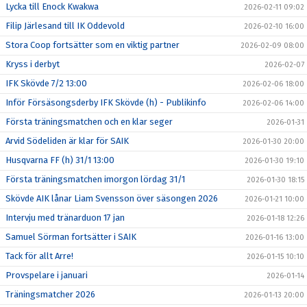
Lycka till Enock Kwakwa
2026-02-11 09:02
Filip Järlesand till IK Oddevold
2026-02-10 16:00
Stora Coop fortsätter som en viktig partner
2026-02-09 08:00
Kryss i derbyt
2026-02-07
IFK Skövde 7/2 13:00
2026-02-06 18:00
Inför Försäsongsderby IFK Skövde (h) - Publikinfo
2026-02-06 14:00
Första träningsmatchen och en klar seger
2026-01-31
Arvid Södeliden är klar för SAIK
2026-01-30 20:00
Husqvarna FF (h) 31/1 13:00
2026-01-30 19:10
Första träningsmatchen imorgon lördag 31/1
2026-01-30 18:15
Skövde AIK lånar Liam Svensson över säsongen 2026
2026-01-21 10:00
Intervju med tränarduon 17 jan
2026-01-18 12:26
Samuel Sörman fortsätter i SAIK
2026-01-16 13:00
Tack för allt Arre!
2026-01-15 10:10
Provspelare i januari
2026-01-14
Träningsmatcher 2026
2026-01-13 20:00