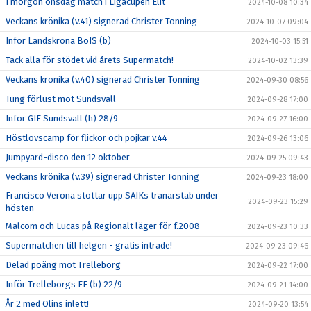
I morgon onsdag match i Ligacupen Elit
2024-10-08 10:34
Veckans krönika (v.41) signerad Christer Tonning
2024-10-07 09:04
Inför Landskrona BoIS (b)
2024-10-03 15:51
Tack alla för stödet vid årets Supermatch!
2024-10-02 13:39
Veckans krönika (v.40) signerad Christer Tonning
2024-09-30 08:56
Tung förlust mot Sundsvall
2024-09-28 17:00
Inför GIF Sundsvall (h) 28/9
2024-09-27 16:00
Höstlovscamp för flickor och pojkar v.44
2024-09-26 13:06
Jumpyard-disco den 12 oktober
2024-09-25 09:43
Veckans krönika (v.39) signerad Christer Tonning
2024-09-23 18:00
Francisco Verona stöttar upp SAIKs tränarstab under
2024-09-23 15:29
hösten
Malcom och Lucas på Regionalt läger för f.2008
2024-09-23 10:33
Supermatchen till helgen - gratis inträde!
2024-09-23 09:46
Delad poäng mot Trelleborg
2024-09-22 17:00
Inför Trelleborgs FF (b) 22/9
2024-09-21 14:00
År 2 med Olins inlett!
2024-09-20 13:54