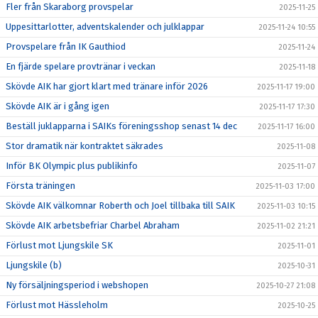
Fler från Skaraborg provspelar
2025-11-25
Uppesittarlotter, adventskalender och julklappar
2025-11-24 10:55
Provspelare från IK Gauthiod
2025-11-24
En fjärde spelare provtränar i veckan
2025-11-18
Skövde AIK har gjort klart med tränare inför 2026
2025-11-17 19:00
Skövde AIK är i gång igen
2025-11-17 17:30
Beställ juklapparna i SAIKs föreningsshop senast 14 dec
2025-11-17 16:00
Stor dramatik när kontraktet säkrades
2025-11-08
Inför BK Olympic plus publikinfo
2025-11-07
Första träningen
2025-11-03 17:00
Skövde AIK välkomnar Roberth och Joel tillbaka till SAIK
2025-11-03 10:15
Skövde AIK arbetsbefriar Charbel Abraham
2025-11-02 21:21
Förlust mot Ljungskile SK
2025-11-01
Ljungskile (b)
2025-10-31
Ny försäljningsperiod i webshopen
2025-10-27 21:08
Förlust mot Hässleholm
2025-10-25