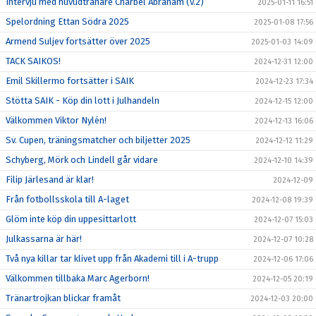
Intervju med huvudtränare Charbel Abraham (v.2)
2025-01-11 16:51
Spelordning Ettan Södra 2025
2025-01-08 17:56
Armend Suljev fortsätter över 2025
2025-01-03 14:09
TACK SAIKOS!
2024-12-31 12:00
Emil Skillermo fortsätter i SAIK
2024-12-23 17:34
Stötta SAIK - Köp din lott i Julhandeln
2024-12-15 12:00
Välkommen Viktor Nylén!
2024-12-13 16:06
Sv. Cupen, träningsmatcher och biljetter 2025
2024-12-12 11:29
Schyberg, Mörk och Lindell går vidare
2024-12-10 14:39
Filip Järlesand är klar!
2024-12-09
Från fotbollsskola till A-laget
2024-12-08 19:39
Glöm inte köp din uppesittarlott
2024-12-07 15:03
Julkassarna är här!
2024-12-07 10:28
Två nya killar tar klivet upp från Akademi till i A-trupp
2024-12-06 17:06
Välkommen tillbaka Marc Agerborn!
2024-12-05 20:19
Tränartrojkan blickar framåt
2024-12-03 20:00