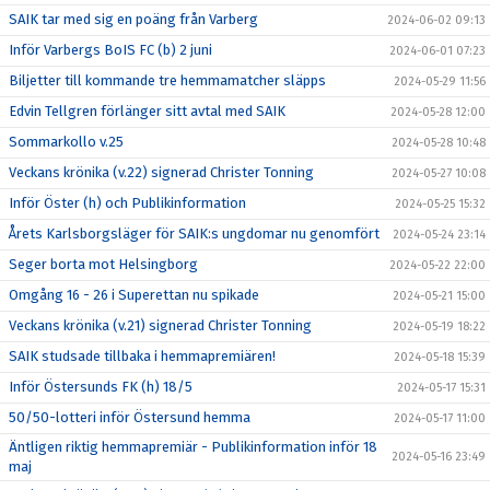
SAIK tar med sig en poäng från Varberg
2024-06-02 09:13
Inför Varbergs BoIS FC (b) 2 juni
2024-06-01 07:23
Biljetter till kommande tre hemmamatcher släpps
2024-05-29 11:56
Edvin Tellgren förlänger sitt avtal med SAIK
2024-05-28 12:00
Sommarkollo v.25
2024-05-28 10:48
Veckans krönika (v.22) signerad Christer Tonning
2024-05-27 10:08
Inför Öster (h) och Publikinformation
2024-05-25 15:32
Årets Karlsborgsläger för SAIK:s ungdomar nu genomfört
2024-05-24 23:14
Seger borta mot Helsingborg
2024-05-22 22:00
Omgång 16 - 26 i Superettan nu spikade
2024-05-21 15:00
Veckans krönika (v.21) signerad Christer Tonning
2024-05-19 18:22
SAIK studsade tillbaka i hemmapremiären!
2024-05-18 15:39
Inför Östersunds FK (h) 18/5
2024-05-17 15:31
50/50-lotteri inför Östersund hemma
2024-05-17 11:00
Äntligen riktig hemmapremiär - Publikinformation inför 18
2024-05-16 23:49
maj