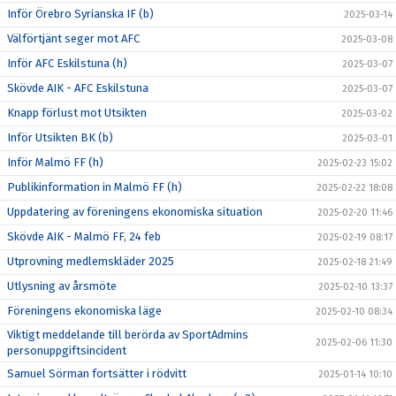
Inför Örebro Syrianska IF (b)
2025-03-14
Välförtjänt seger mot AFC
2025-03-08
Inför AFC Eskilstuna (h)
2025-03-07
Skövde AIK - AFC Eskilstuna
2025-03-07
Knapp förlust mot Utsikten
2025-03-02
Inför Utsikten BK (b)
2025-03-01
Inför Malmö FF (h)
2025-02-23 15:02
Publikinformation in Malmö FF (h)
2025-02-22 18:08
Uppdatering av föreningens ekonomiska situation
2025-02-20 11:46
Skövde AIK - Malmö FF, 24 feb
2025-02-19 08:17
Utprovning medlemskläder 2025
2025-02-18 21:49
Utlysning av årsmöte
2025-02-10 13:37
Föreningens ekonomiska läge
2025-02-10 08:34
Viktigt meddelande till berörda av SportAdmins
2025-02-06 11:30
personuppgiftsincident
Samuel Sörman fortsätter i rödvitt
2025-01-14 10:10