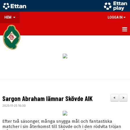
HEM
LOGGA IN
GÅ PÅ MATCH
PARTNERS
SOUVENIRER/WEBSHOP
FÖRENINGEN
KONTAKT
Sargon Abraham lämnar Skövde AIK
<
>
DOKUMENT
2025-11-25 16:30
MEDLEMSINFO
Efter två säsonger, många snygga mål och fantastiska
matcher i sin återkomst till Skövde och i den rödvita tröjan