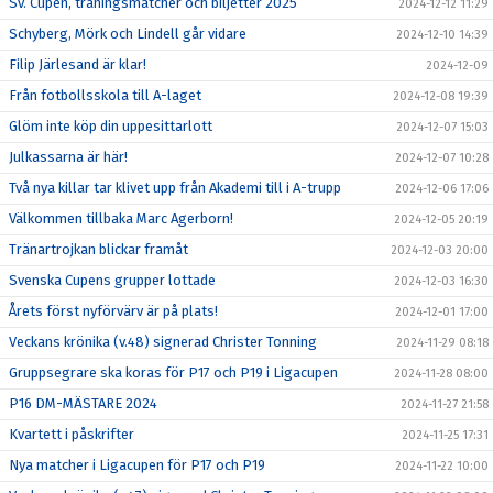
Sv. Cupen, träningsmatcher och biljetter 2025
2024-12-12 11:29
Schyberg, Mörk och Lindell går vidare
2024-12-10 14:39
Filip Järlesand är klar!
2024-12-09
Från fotbollsskola till A-laget
2024-12-08 19:39
Glöm inte köp din uppesittarlott
2024-12-07 15:03
Julkassarna är här!
2024-12-07 10:28
Två nya killar tar klivet upp från Akademi till i A-trupp
2024-12-06 17:06
Välkommen tillbaka Marc Agerborn!
2024-12-05 20:19
Tränartrojkan blickar framåt
2024-12-03 20:00
Svenska Cupens grupper lottade
2024-12-03 16:30
Årets först nyförvärv är på plats!
2024-12-01 17:00
Veckans krönika (v.48) signerad Christer Tonning
2024-11-29 08:18
Gruppsegrare ska koras för P17 och P19 i Ligacupen
2024-11-28 08:00
P16 DM-MÄSTARE 2024
2024-11-27 21:58
Kvartett i påskrifter
2024-11-25 17:31
Nya matcher i Ligacupen för P17 och P19
2024-11-22 10:00