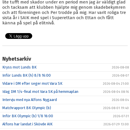
lite tufft med skador under en period men jag är väldigt glad
och tacksam att klubben hjälpte mig genom skadebekymren
och att föreningen och Per trodde på mig. Har varit roliga tre
sista år i SAIK med spel i Superettan och Ettan och fått
känna på spel på elitnivå.
Nyhetsarkiv
Kryss mot Lunds BK
2026-08-08
Inför Lunds BK (h) 8/8 16:00
2026-08-07
Vidare i DM efter seger mot Vara SK
2026-08-04 21:00
Idag DM 1/4-final mot Vara SK på hemmaplan
2026-08-04 08:16
Intervju med nya Alfons Nygaard
2026-08-04
Matchrapport BK Olympic (b)
2026-08-01 19:40
Inför BK Olympic (b) 1/8 16:00
2026-07-31
Alfons har landat i Skövde AIK
2026-07-29 13:00