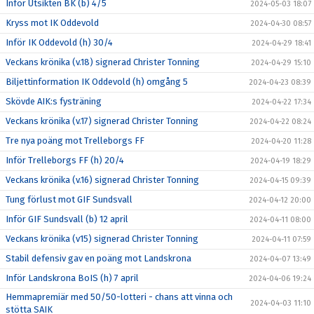
Inför Utsikten BK (b) 4/5
2024-05-03 18:07
Kryss mot IK Oddevold
2024-04-30 08:57
Inför IK Oddevold (h) 30/4
2024-04-29 18:41
Veckans krönika (v.18) signerad Christer Tonning
2024-04-29 15:10
Biljettinformation IK Oddevold (h) omgång 5
2024-04-23 08:39
Skövde AIK:s fysträning
2024-04-22 17:34
Veckans krönika (v.17) signerad Christer Tonning
2024-04-22 08:24
Tre nya poäng mot Trelleborgs FF
2024-04-20 11:28
Inför Trelleborgs FF (h) 20/4
2024-04-19 18:29
Veckans krönika (v.16) signerad Christer Tonning
2024-04-15 09:39
Tung förlust mot GIF Sundsvall
2024-04-12 20:00
Inför GIF Sundsvall (b) 12 april
2024-04-11 08:00
Veckans krönika (v15) signerad Christer Tonning
2024-04-11 07:59
Stabil defensiv gav en poäng mot Landskrona
2024-04-07 13:49
Inför Landskrona BoIS (h) 7 april
2024-04-06 19:24
Hemmapremiär med 50/50-lotteri - chans att vinna och
2024-04-03 11:10
stötta SAIK