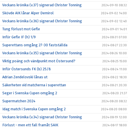
Veckans krönika (v.37) signerad Christer Tonning
2024-09-10 08:32
Skövde AIK lånar Alper Demirol
2024-09-02 14:00
Veckans krönika (v.36) signerad Christer Tonning
2024-09-02 12:40
Tung förlust mot Gefle
2024-09-01 14:01
Inför Gefle IF (h) 1/9
2024-08-31 07:00
Superettans omgång 27-30 fastställda
2024-08-27 22:30
Veckans krönika (v.35) signerad Christer Tonning
2024-08-26 10:00
Viktig poäng och vändpunkt mot Östersund?
2024-08-25 15:00
Inför Östersunds FK (b) 25/8
2024-08-24 11:00
Adrian Zendelovski lånas ut
2024-08-22 18:30
Säkerheten vid matcherna i superettan
2024-08-21 20:30
Seger i Svenska Cupen omgång 2
2024-08-20 21:37
Supermatchen 2024
2024-08-20 08:32
Idag match i Svenska Cupen omgång 2
2024-08-20 08:00
Veckans krönika (v.34) signerad Christer Tonning
2024-08-19 12:00
Förlust - men ett fall framåt SAIK
2024-08-17 18:00