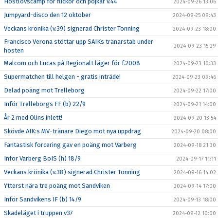
Höstlovscamp för flickor och pojkar v.44
2024-09-26 13:06
Jumpyard-disco den 12 oktober
2024-09-25 09:43
Veckans krönika (v.39) signerad Christer Tonning
2024-09-23 18:00
Francisco Verona stöttar upp SAIKs tränarstab under
2024-09-23 15:29
hösten
Malcom och Lucas på Regionalt läger för f.2008
2024-09-23 10:33
Supermatchen till helgen - gratis inträde!
2024-09-23 09:46
Delad poäng mot Trelleborg
2024-09-22 17:00
Inför Trelleborgs FF (b) 22/9
2024-09-21 14:00
År 2 med Olins inlett!
2024-09-20 13:54
Skövde AIK:s MV-tränare Diego mot nya uppdrag
2024-09-20 08:00
Fantastisk forcering gav en poäng mot Varberg
2024-09-18 21:30
Inför Varberg BoIS (h) 18/9
2024-09-17 11:11
Veckans krönika (v.38) signerad Christer Tonning
2024-09-16 14:02
Ytterst nära tre poäng mot Sandviken
2024-09-14 17:00
Inför Sandvikens IF (b) 14/9
2024-09-13 18:00
Skadeläget i truppen v37
2024-09-12 10:00