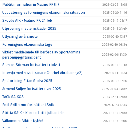
Publikinformation in Malmö FF (h)
2025-02-22 18:08
Uppdatering av föreningens ekonomiska situation
2025-02-20 11:46
Skövde AIK - Malmö FF, 24 feb
2025-02-19 08:17
Utprovning medlemskläder 2025
2025-02-18 21:49
Utlysning av årsmöte
2025-02-10 13:37
Föreningens ekonomiska läge
2025-02-10 08:34
Viktigt meddelande till berörda av SportAdmins
2025-02-06 11:30
personuppgiftsincident
Samuel Sörman fortsätter i rödvitt
2025-01-14 10:10
Intervju med huvudtränare Charbel Abraham (v.2)
2025-01-11 16:51
Spelordning Ettan Södra 2025
2025-01-08 17:56
Armend Suljev fortsätter över 2025
2025-01-03 14:09
TACK SAIKOS!
2024-12-31 12:00
Emil Skillermo fortsätter i SAIK
2024-12-23 17:34
Stötta SAIK - Köp din lott i Julhandeln
2024-12-15 12:00
Välkommen Viktor Nylén!
2024-12-13 16:06