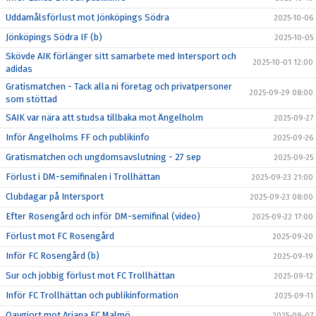
Uddamålsförlust mot Jönköpings Södra
2025-10-06
Jönköpings Södra IF (b)
2025-10-05
Skövde AIK förlänger sitt samarbete med Intersport och
2025-10-01 12:00
adidas
Gratismatchen - Tack alla ni företag och privatpersoner
2025-09-29 08:00
som stöttad
SAIK var nära att studsa tillbaka mot Ängelholm
2025-09-27
Inför Ängelholms FF och publikinfo
2025-09-26
Gratismatchen och ungdomsavslutning - 27 sep
2025-09-25
Förlust i DM-semifinalen i Trollhättan
2025-09-23 21:00
Clubdagar på Intersport
2025-09-23 08:00
Efter Rosengård och inför DM-semifinal (video)
2025-09-22 17:00
Förlust mot FC Rosengård
2025-09-20
Inför FC Rosengård (b)
2025-09-19
Sur och jobbig förlust mot FC Trollhättan
2025-09-12
Inför FC Trollhättan och publikinformation
2025-09-11
Oavgjort mot Ariana FC Malmö
2025-09-07