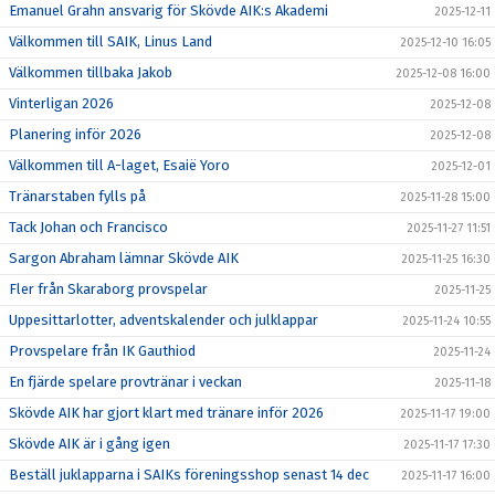
Emanuel Grahn ansvarig för Skövde AIK:s Akademi
2025-12-11
Välkommen till SAIK, Linus Land
2025-12-10 16:05
Välkommen tillbaka Jakob
2025-12-08 16:00
Vinterligan 2026
2025-12-08
Planering inför 2026
2025-12-08
Välkommen till A-laget, Esaië Yoro
2025-12-01
Tränarstaben fylls på
2025-11-28 15:00
Tack Johan och Francisco
2025-11-27 11:51
Sargon Abraham lämnar Skövde AIK
2025-11-25 16:30
Fler från Skaraborg provspelar
2025-11-25
Uppesittarlotter, adventskalender och julklappar
2025-11-24 10:55
Provspelare från IK Gauthiod
2025-11-24
En fjärde spelare provtränar i veckan
2025-11-18
Skövde AIK har gjort klart med tränare inför 2026
2025-11-17 19:00
Skövde AIK är i gång igen
2025-11-17 17:30
Beställ juklapparna i SAIKs föreningsshop senast 14 dec
2025-11-17 16:00