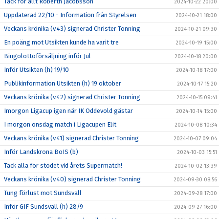
Tack för allt Roberth Jacobsson
2024-10-22 20:00
Uppdaterad 22/10 - Information från Styrelsen
2024-10-21 18:00
Veckans krönika (v.43) signerad Christer Tonning
2024-10-21 09:30
En poäng mot Utsikten kunde ha varit tre
2024-10-19 15:00
Bingolottoförsäljning inför Jul
2024-10-18 20:00
Inför Utsikten (h) 19/10
2024-10-18 17:00
Publikinformation Utsikten (h) 19 oktober
2024-10-17 15:20
Veckans krönika (v.42) signerad Christer Tonning
2024-10-15 09:41
Imorgon Ligacup igen när IK Oddevold gästar
2024-10-14 15:00
I morgon onsdag match i Ligacupen Elit
2024-10-08 10:34
Veckans krönika (v.41) signerad Christer Tonning
2024-10-07 09:04
Inför Landskrona BoIS (b)
2024-10-03 15:51
Tack alla för stödet vid årets Supermatch!
2024-10-02 13:39
Veckans krönika (v.40) signerad Christer Tonning
2024-09-30 08:56
Tung förlust mot Sundsvall
2024-09-28 17:00
Inför GIF Sundsvall (h) 28/9
2024-09-27 16:00