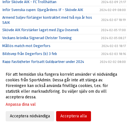
Inför Skövde AIK - FC Trollhättan
2024-02-09 21:17
Inför Svenska cupen: Djurgårdens IF - Skövde AIK
2024-02-09 08:00
Armend Suljev förlänger kontraktet med två nya år hos
2024-02-07 18:19
SAIK
Skövde AIK förstärker laget med Ziga Ovsenek
2024-02-05 17:00
Veckans krönika Signerad Christer Tonning
2024-02-05 08:27
Mållös match mot Degerfors
2024-02-03 18:17
Bildsvep från Degerfors (b) 3 feb
2024-02-03 18:16
Rapp Fastigheter fortsatt Guldpartner under 2024
2024-02-02 08:00
Intresseanmälan SAIK Akademi 2025
2024-02-01 20:05
För att hemsidan ska fungera korrekt använder vi nödvändiga
Träningsmatch mot Degerfors på Stora Valla
2024-02-01 09:12
cookies från SportAdmin. Dessa går inte att stänga av.
Föreningen kan också använda frivilliga cookies, t.ex. för
Filip Schyberg vinner Guldbollan 2023
2024-01-27 14:22
statistik eller marknadsföring. Du väljer själv om du vill
Välkomna till Skövde AIK!
2023-05-08 07:56
acceptera dessa.
Skövde AIK Live-Appen
2023-01-11 08:00
Anpassa dina val
Acceptera nödvändiga
Acceptera alla