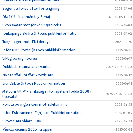
Ariana FC (h) och publikinformation
2025-05-09
Seger på Torsö efter förlängning
2025-05-06
DM 1/16-final måndag 5 maj
2025-05-05 12:00
Skön seger mot Jönköpings Södra
2025-05-03
Jönköpings Södra (h) plus publikinformation
2025-05-02
Tung seger mot IFK i derbyt
2025-04-26
Inför IFK Skövde (b) och publikinformation
2025-04-25
Viktig poäng i Borås
2025-04-17
Dubbla bortamatcher väntar
2025-04-16 19:00
Ny storförlust för Skövde AIK
2025-04-12
Ljungskile (h) och Publikinformation
2025-04-11
Malcom till P17´s riksläger för spelare födda 2008 i
2025-04-07 10:00
Uppsala!
Första poängen kom mot Eskilsminne
2025-04-05
Inför Eskilsminne IF (h) och Publikinformation
2025-04-04
Skövde AIK vidare i DM
2025-04-01
Påsklovscamp 2025 nu öppen
2025-03-31