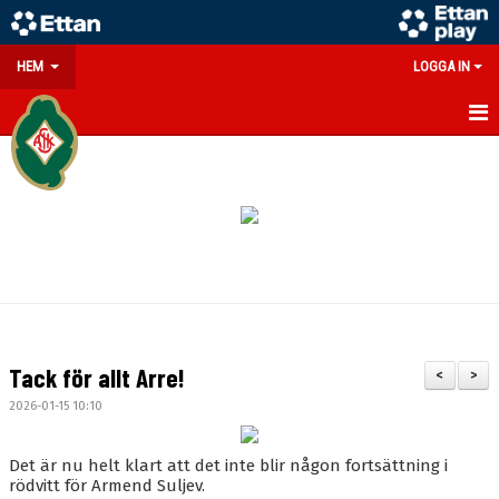
HEM
LOGGA IN
GÅ PÅ MATCH
PARTNERS
SOUVENIRER/WEBSHOP
FÖRENINGEN
KONTAKT
Tack för allt Arre!
<
>
DOKUMENT
2026-01-15 10:10
MEDLEMSINFO
Det är nu helt klart att det inte blir någon fortsättning i
rödvitt för Armend Suljev.