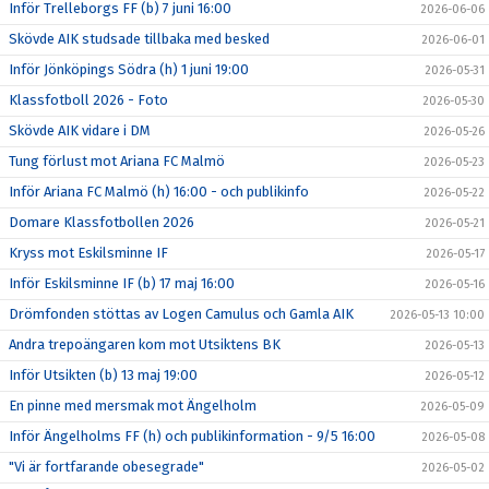
Inför Trelleborgs FF (b) 7 juni 16:00
2026-06-06
Skövde AIK studsade tillbaka med besked
2026-06-01
Inför Jönköpings Södra (h) 1 juni 19:00
2026-05-31
Klassfotboll 2026 - Foto
2026-05-30
Skövde AIK vidare i DM
2026-05-26
Tung förlust mot Ariana FC Malmö
2026-05-23
Inför Ariana FC Malmö (h) 16:00 - och publikinfo
2026-05-22
Domare Klassfotbollen 2026
2026-05-21
Kryss mot Eskilsminne IF
2026-05-17
Inför Eskilsminne IF (b) 17 maj 16:00
2026-05-16
Drömfonden stöttas av Logen Camulus och Gamla AIK
2026-05-13 10:00
Andra trepoängaren kom mot Utsiktens BK
2026-05-13
Inför Utsikten (b) 13 maj 19:00
2026-05-12
En pinne med mersmak mot Ängelholm
2026-05-09
Inför Ängelholms FF (h) och publikinformation - 9/5 16:00
2026-05-08
"Vi är fortfarande obesegrade"
2026-05-02