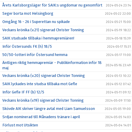
Årets Karlsborgsläger för SAIK:s ungdomar nu genomfört
2024-05-24 23:14
Seger borta mot Helsingborg
2024-05-22 22:00
Omgång 16 - 26 i Superettan nu spikade
2024-05-21 15:00
Veckans krönika (v.21) signerad Christer Tonning
2024-05-19 18:22
SAIK studsade tillbaka i hemmapremiären!
2024-05-18 15:39
Inför Östersunds FK (h) 18/5
2024-05-17 15:31
50/50-lotteri inför Östersund hemma
2024-05-17 11:00
Äntligen riktig hemmapremiär - Publikinformation inför 18
2024-05-16 23:49
maj
Veckans krönika (v.20) signerad Christer Tonning
2024-05-13 10:22
SAIK lyckades inte studsa tillbaka mot Gefle
2024-05-12 07:42
Inför Gefle IF FF (b) 12/5
2024-05-11 09:12
Veckans krönika (v.19) signerad Christer Tonning
2024-05-09 17:50
Skövde AIK skriver längre avtal med Liam Samuelsson
2024-05-05 19:00
Srdjan nominerad till Månadens tränare i april
2024-05-05 14:03
Förlust mot Utsikten
2024-05-04 14:01