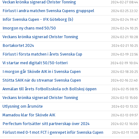
Veckan krönika signerad Christer Tonning
2024-02-27 08:44
Förlust i andra matchen Svenska Cupens gruppspel
2024-02-25 22:32
Inför Svenska Cupen - IFK Göteborg (b)
2024-02-24 19:47
Imorgon ny chans med 50/50
2024-02-24 10:25
Veckans krönika signerad Christer Tonning
2024-02-21 10:28
Bortakortet 2024
2024-02-21 10:25
Förlust i första matchen i årets Svenska Cup
2024-02-19 22:56
Vi startar med digitalt 50/50-lotteri
2024-02-19 10:04
I morgon går Skövde AIK in i Svenska Cupen
2024-02-18 20:25
Stötta SAIK när du streamar Svenska Cupen
2024-02-16 22:40
Anmälan till årets Fotbollsskola och Bollskoj öppen
2024-02-15 08:15
Veckans krönika signerad Christer Tonning
2024-02-13 15:00
Utlysning om årsmöte
2024-02-13 13:32
Mamadou klar för Skövde AIK
2024-02-13 09:57
Perfectum fortsätter sitt partnerskap över 2024
2024-02-12 16:00
Förlust med 0-1 mot FCT i genrepet inför Svenska Cupen
2024-02-11 11:38