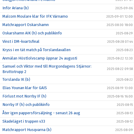
Inför Ariana (b)
2025-09-06
Malcom Moulare klar för IFK Värnamo
2025-09-01 12:00
Matchrapport Oskarshamn
2025-08-30 18:00
Oskarshamn AIK (h) och publikinfo
2025-08-29
Vinst i DM-kvartsfinal
2025-08-28 07:44
Kryss i en tät match på Torslandavallen
2025-08-23
Anmälan Höstlolvscamp öppnar 24 augusti
2025-08-22 12:30
Samuel och Viktor med till Morgondagens Stjärnor:
2025-08-22 09:58
Bruttotrupp 2
Torslanda IK (b)
2025-08-22
Elias Younan klar för GAIS
2025-08-19 13:00
Förlust mot Norrby IF (h)
2025-08-16 16:00
Norrby IF (h) och publikinfo
2025-08-15
Åter igen pappersförsäljning - senast 26 aug
2025-08-13
Skadeläget i truppen v33
2025-08-12
Matchrapport Husqvarna (b)
2025-08-09