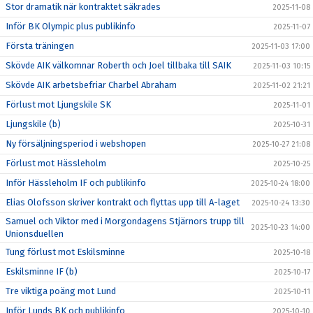
Stor dramatik när kontraktet säkrades
2025-11-08
Inför BK Olympic plus publikinfo
2025-11-07
Första träningen
2025-11-03 17:00
Skövde AIK välkomnar Roberth och Joel tillbaka till SAIK
2025-11-03 10:15
Skövde AIK arbetsbefriar Charbel Abraham
2025-11-02 21:21
Förlust mot Ljungskile SK
2025-11-01
Ljungskile (b)
2025-10-31
Ny försäljningsperiod i webshopen
2025-10-27 21:08
Förlust mot Hässleholm
2025-10-25
Inför Hässleholm IF och publikinfo
2025-10-24 18:00
Elias Olofsson skriver kontrakt och flyttas upp till A-laget
2025-10-24 13:30
Samuel och Viktor med i Morgondagens Stjärnors trupp till
2025-10-23 14:00
Unionsduellen
Tung förlust mot Eskilsminne
2025-10-18
Eskilsminne IF (b)
2025-10-17
Tre viktiga poäng mot Lund
2025-10-11
Inför Lunds BK och publikinfo
2025-10-10