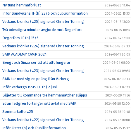
Ny tung hemmaförlust
2024-06-23 11:04
Inför Sandvikens IF (h) 23/6 och publikinformation
2024-06-22 15:33
Veckans krönika (v.25) signerad Christer Tonning
2024-06-17 13:20
Två ödesdigra minuter avgjorde mot Degerfors
2024-06-15 10:55
Degerfors IF (h) 15/6
2024-06-14 17:00
Veckans krönika (v.24) signerad Christer Tonning
2024-06-12 09:33
SAIK ACADEMY CAMP 2024
2024-06-11 20:05
Bengt och Ginza ser till att allt fungerar
2024-06-04 08:00
Veckans krönika (v.23) signerad Christer Tonning
2024-06-03 09:55
SAIK tar med sig en poäng från Varberg
2024-06-02 09:13
Inför Varbergs BoIS FC (b) 2 juni
2024-06-01 07:23
Biljetter till kommande tre hemmamatcher släpps
2024-05-29 11:56
Edvin Tellgren förlänger sitt avtal med SAIK
2024-05-28 12:00
Sommarkollo v.25
2024-05-28 10:48
Veckans krönika (v.22) signerad Christer Tonning
2024-05-27 10:08
Inför Öster (h) och Publikinformation
2024-05-25 15:32