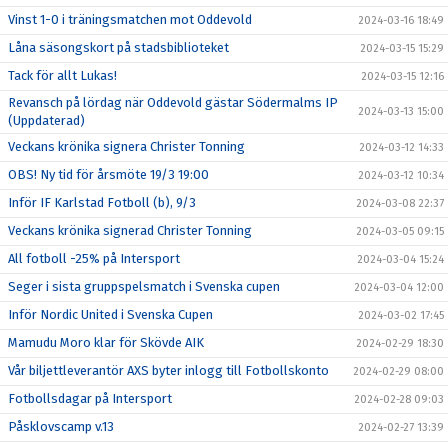
Vinst 1-0 i träningsmatchen mot Oddevold
2024-03-16 18:49
Låna säsongskort på stadsbiblioteket
2024-03-15 15:29
Tack för allt Lukas!
2024-03-15 12:16
Revansch på lördag när Oddevold gästar Södermalms IP
2024-03-13 15:00
(Uppdaterad)
Veckans krönika signera Christer Tonning
2024-03-12 14:33
OBS! Ny tid för årsmöte 19/3 19:00
2024-03-12 10:34
Inför IF Karlstad Fotboll (b), 9/3
2024-03-08 22:37
Veckans krönika signerad Christer Tonning
2024-03-05 09:15
All fotboll -25% på Intersport
2024-03-04 15:24
Seger i sista gruppspelsmatch i Svenska cupen
2024-03-04 12:00
Inför Nordic United i Svenska Cupen
2024-03-02 17:45
Mamudu Moro klar för Skövde AIK
2024-02-29 18:30
Vår biljettleverantör AXS byter inlogg till Fotbollskonto
2024-02-29 08:00
Fotbollsdagar på Intersport
2024-02-28 09:03
Påsklovscamp v.13
2024-02-27 13:39