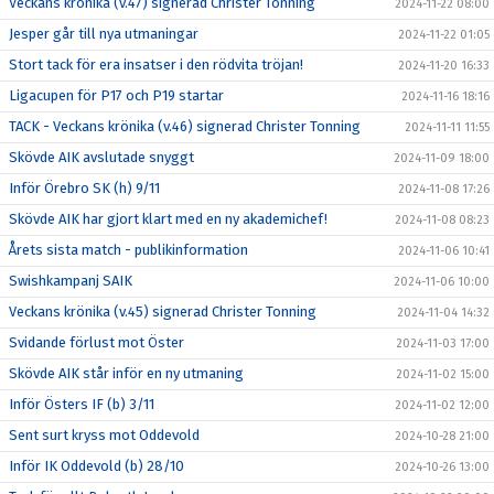
Veckans krönika (v.47) signerad Christer Tonning
2024-11-22 08:00
Jesper går till nya utmaningar
2024-11-22 01:05
Stort tack för era insatser i den rödvita tröjan!
2024-11-20 16:33
Ligacupen för P17 och P19 startar
2024-11-16 18:16
TACK - Veckans krönika (v.46) signerad Christer Tonning
2024-11-11 11:55
Skövde AIK avslutade snyggt
2024-11-09 18:00
Inför Örebro SK (h) 9/11
2024-11-08 17:26
Skövde AIK har gjort klart med en ny akademichef!
2024-11-08 08:23
Årets sista match - publikinformation
2024-11-06 10:41
Swishkampanj SAIK
2024-11-06 10:00
Veckans krönika (v.45) signerad Christer Tonning
2024-11-04 14:32
Svidande förlust mot Öster
2024-11-03 17:00
Skövde AIK står inför en ny utmaning
2024-11-02 15:00
Inför Östers IF (b) 3/11
2024-11-02 12:00
Sent surt kryss mot Oddevold
2024-10-28 21:00
Inför IK Oddevold (b) 28/10
2024-10-26 13:00