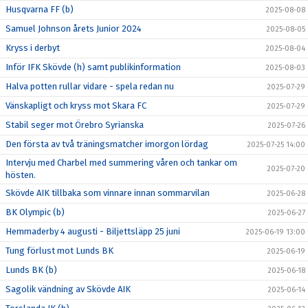
Husqvarna FF (b)
2025-08-08
Samuel Johnson årets Junior 2024
2025-08-05
Kryss i derbyt
2025-08-04
Inför IFK Skövde (h) samt publikinformation
2025-08-03
Halva potten rullar vidare - spela redan nu
2025-07-29
Vänskapligt och kryss mot Skara FC
2025-07-29
Stabil seger mot Örebro Syrianska
2025-07-26
Den första av två träningsmatcher imorgon lördag
2025-07-25 14:00
Intervju med Charbel med summering våren och tankar om
2025-07-20
hösten.
Skövde AIK tillbaka som vinnare innan sommarvilan
2025-06-28
BK Olympic (b)
2025-06-27
Hemmaderby 4 augusti - Biljettsläpp 25 juni
2025-06-19 13:00
Tung förlust mot Lunds BK
2025-06-19
Lunds BK (b)
2025-06-18
Sagolik vändning av Skövde AIK
2025-06-14