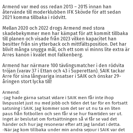
BLI MEDLEM
Armend var med oss redan 2013 – 2015 innan han
återvände till moderklubben IFK Skövde för att sedan
KALENDER
2021 komma tillbaka i rödvitt.
VÅRA LAG/TRÄNARE
Mellan 2020 och 2022 drogs Armend med stora
skadebekymmer men har kämpat för att kommit tillbaka
till planen och visade från 2023 vilken kapacitet han
GAMLA AIK
besitter från sin ytterback och mittfältsposition. Det har
blivit många snygga mål, och ett som vi minns lite extra är
Arres kanon i kvalet mot Falkenberg.
Armend har närmare 100 tävlingsmatcher i den rödvita
tröjan (varav 37 i Ettan och 43 i Superettan). SAIK tackar
Arre för sina långvariga insatser i SAIK och önskar 29-
åringen stort lycka till!
Armend:
-Jag hade gärna satsat vidare i SAIK men får inte ihop
livspusslet just nu med jobb och tiden det tar för en fortsatt
satsning i SAIK. Jag kommer som det ser ut nu ta en liten
paus från fotbollen och sen får vi se hur framtiden ser ut.
Inget är beslutat om fortsättningen så vi får se vad det
händer och hur jag resonerar efter att jag landat i detta.
-När jag kom tillbaka under min andra sejour i SAIK var det