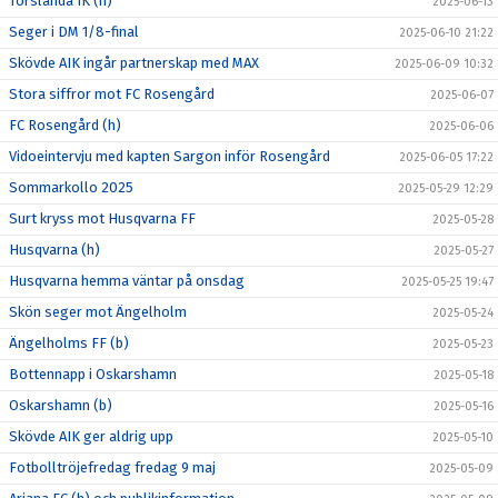
Torslanda IK (h)
2025-06-13
Seger i DM 1/8-final
2025-06-10 21:22
Skövde AIK ingår partnerskap med MAX
2025-06-09 10:32
Stora siffror mot FC Rosengård
2025-06-07
FC Rosengård (h)
2025-06-06
Vidoeintervju med kapten Sargon inför Rosengård
2025-06-05 17:22
Sommarkollo 2025
2025-05-29 12:29
Surt kryss mot Husqvarna FF
2025-05-28
Husqvarna (h)
2025-05-27
Husqvarna hemma väntar på onsdag
2025-05-25 19:47
Skön seger mot Ängelholm
2025-05-24
Ängelholms FF (b)
2025-05-23
Bottennapp i Oskarshamn
2025-05-18
Oskarshamn (b)
2025-05-16
Skövde AIK ger aldrig upp
2025-05-10
Fotbolltröjefredag fredag 9 maj
2025-05-09