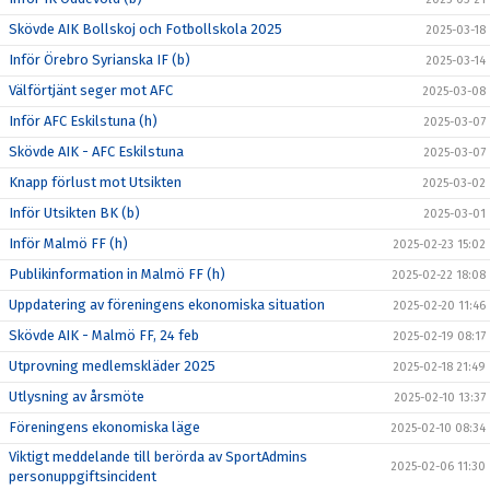
Skövde AIK Bollskoj och Fotbollskola 2025
2025-03-18
Inför Örebro Syrianska IF (b)
2025-03-14
Välförtjänt seger mot AFC
2025-03-08
Inför AFC Eskilstuna (h)
2025-03-07
Skövde AIK - AFC Eskilstuna
2025-03-07
Knapp förlust mot Utsikten
2025-03-02
Inför Utsikten BK (b)
2025-03-01
Inför Malmö FF (h)
2025-02-23 15:02
Publikinformation in Malmö FF (h)
2025-02-22 18:08
Uppdatering av föreningens ekonomiska situation
2025-02-20 11:46
Skövde AIK - Malmö FF, 24 feb
2025-02-19 08:17
Utprovning medlemskläder 2025
2025-02-18 21:49
Utlysning av årsmöte
2025-02-10 13:37
Föreningens ekonomiska läge
2025-02-10 08:34
Viktigt meddelande till berörda av SportAdmins
2025-02-06 11:30
personuppgiftsincident