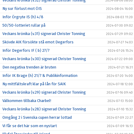
Veckans krönika (v.32) signerad Christer Tonning
2024-08-06 08:00
Ny sur förlust mot ÖIS
2024-08-04 16:00
Inför Örgryte IS (h) 4/8
2024-08-03 11:20
50/50-lotteriet rullar på
2024-07-30 09:02
Veckans krönika (v.31) signerad Christer Tonning
2024-07-29 09:02
Skövde AIK försökte stå emot Degerfors
2024-07-27 14:03
Inför Degerfors IF ( b) 27/7
2024-07-26 15:24
Veckans krönika (v.30) signerad Christer Tonning
2024-07-22 09:00
Den negativa trenden är bruten
2024-07-21 16:31
Inför IK Brage (h) 21/7 & Publikinformation
2024-07-20 14:00
Ny mittfältskraft klar på lån för SAIK
2024-07-18 12:00
Veckans krönika (v.29) signerad Christer Tonning
2024-07-16 09:40
Välkommen tillbaka Charbel!
2024-07-13 15:00
Veckans krönika (v.28) signerad Christer Tonning
2024-07-10 15:32
Omgång 2 i Svenska cupen herrar lottad
2024-07-09 22:27
Vi får se det här som en nystart
2024-07-09 16:13