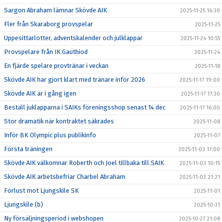
Sargon Abraham lämnar Skövde AIK
2025-11-25 16:30
Fler från Skaraborg provspelar
2025-11-25
Uppesittarlotter, adventskalender och julklappar
2025-11-24 10:55
Provspelare från IK Gauthiod
2025-11-24
En fjärde spelare provtränar i veckan
2025-11-18
Skövde AIK har gjort klart med tränare inför 2026
2025-11-17 19:00
Skövde AIK är i gång igen
2025-11-17 17:30
Beställ juklapparna i SAIKs föreningsshop senast 14 dec
2025-11-17 16:00
Stor dramatik när kontraktet säkrades
2025-11-08
Inför BK Olympic plus publikinfo
2025-11-07
Första träningen
2025-11-03 17:00
Skövde AIK välkomnar Roberth och Joel tillbaka till SAIK
2025-11-03 10:15
Skövde AIK arbetsbefriar Charbel Abraham
2025-11-02 21:21
Förlust mot Ljungskile SK
2025-11-01
Ljungskile (b)
2025-10-31
Ny försäljningsperiod i webshopen
2025-10-27 21:08