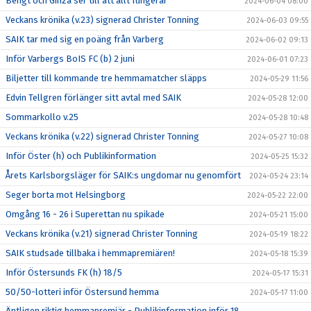
Bengt och Ginza ser till att allt fungerar
2024-06-04 08:00
Veckans krönika (v.23) signerad Christer Tonning
2024-06-03 09:55
SAIK tar med sig en poäng från Varberg
2024-06-02 09:13
Inför Varbergs BoIS FC (b) 2 juni
2024-06-01 07:23
Biljetter till kommande tre hemmamatcher släpps
2024-05-29 11:56
Edvin Tellgren förlänger sitt avtal med SAIK
2024-05-28 12:00
Sommarkollo v.25
2024-05-28 10:48
Veckans krönika (v.22) signerad Christer Tonning
2024-05-27 10:08
Inför Öster (h) och Publikinformation
2024-05-25 15:32
Årets Karlsborgsläger för SAIK:s ungdomar nu genomfört
2024-05-24 23:14
Seger borta mot Helsingborg
2024-05-22 22:00
Omgång 16 - 26 i Superettan nu spikade
2024-05-21 15:00
Veckans krönika (v.21) signerad Christer Tonning
2024-05-19 18:22
SAIK studsade tillbaka i hemmapremiären!
2024-05-18 15:39
Inför Östersunds FK (h) 18/5
2024-05-17 15:31
50/50-lotteri inför Östersund hemma
2024-05-17 11:00
Äntligen riktig hemmapremiär - Publikinformation inför 18