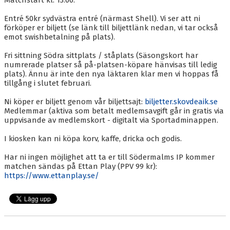
Matchstart kl. 13.00.
BLI MEDLEM
Entré 50kr sydvästra entré (närmast Shell). Vi ser att ni
KALENDER
förköper er biljett (se länk till biljettlänk nedan, vi tar också
emot swishbetalning på plats).
VÅRA LAG/TRÄNARE
Fri sittning Södra sittplats / ståplats (Säsongskort har
numrerade platser så på-platsen-köpare hänvisas till ledig
GAMLA AIK
plats). Ännu är inte den nya läktaren klar men vi hoppas få
tillgång i slutet februari.
Ni köper er biljett genom vår biljettsajt:
biljetter.skovdeaik.se
Medlemmar (aktiva som betalt medlemsavgift går in gratis via
uppvisande av medlemskort - digitalt via Sportadminappen.
I kiosken kan ni köpa korv, kaffe, dricka och godis.
Har ni ingen möjlighet att ta er till Södermalms IP kommer
matchen sändas på Ettan Play (PPV 99 kr):
https://www.ettanplay.se/