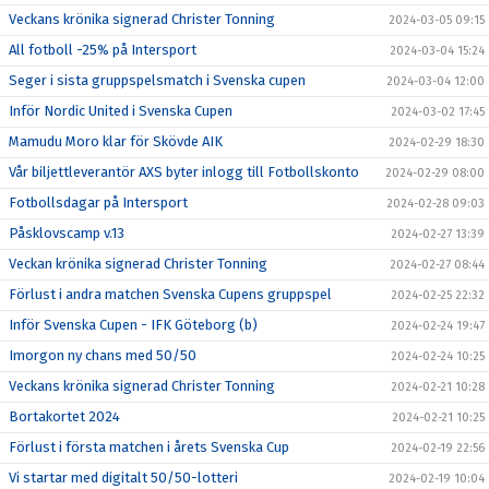
Veckans krönika signerad Christer Tonning
2024-03-05 09:15
All fotboll -25% på Intersport
2024-03-04 15:24
Seger i sista gruppspelsmatch i Svenska cupen
2024-03-04 12:00
Inför Nordic United i Svenska Cupen
2024-03-02 17:45
Mamudu Moro klar för Skövde AIK
2024-02-29 18:30
Vår biljettleverantör AXS byter inlogg till Fotbollskonto
2024-02-29 08:00
Fotbollsdagar på Intersport
2024-02-28 09:03
Påsklovscamp v.13
2024-02-27 13:39
Veckan krönika signerad Christer Tonning
2024-02-27 08:44
Förlust i andra matchen Svenska Cupens gruppspel
2024-02-25 22:32
Inför Svenska Cupen - IFK Göteborg (b)
2024-02-24 19:47
Imorgon ny chans med 50/50
2024-02-24 10:25
Veckans krönika signerad Christer Tonning
2024-02-21 10:28
Bortakortet 2024
2024-02-21 10:25
Förlust i första matchen i årets Svenska Cup
2024-02-19 22:56
Vi startar med digitalt 50/50-lotteri
2024-02-19 10:04