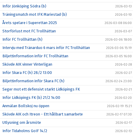
Inför Jönköping Södra (b)
2026-03-13
Träningsmatch mot IFK Mariestad (b)
2026-03-10
Årets spelare i Superettan 2025
2026-03-08 06:00
Storförlust mot FC Trollhättan
2026-03-07
Inför FC Trollhättan (h)
2026-03-06 18:00
Intervju med Tränarduo 6 mars inför FC Trollhättan
2026-03-06 15:19
Biljettinformation inför FC Trollhättan
2026-03-05 16:00
Skövde AIK vinner Vinterligan
2026-02-28
Inför Skara FC (h) 28/2 13:00
2026-02-27
Biljettinformation inför Skara FC (h)
2026-02-24 23:00
Seger mot ett defensivt starkt Lidköpings FK
2026-02-21
Inför Lidköpings FK (b) 21/2 14:00
2026-02-20
Anmälan Bollskoj nu öppen
2026-02-19 15:21
Skövde AIK och Itreon - Ett hållbart samarbete
2026-02-17 07:30
Utlysning om årsmöte
2026-02-17
Inför Tidaholms GoIF 14/2
2026-02-13