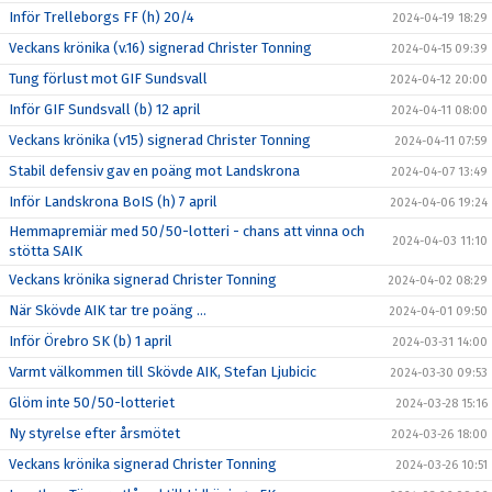
Inför Trelleborgs FF (h) 20/4
2024-04-19 18:29
Veckans krönika (v.16) signerad Christer Tonning
2024-04-15 09:39
Tung förlust mot GIF Sundsvall
2024-04-12 20:00
Inför GIF Sundsvall (b) 12 april
2024-04-11 08:00
Veckans krönika (v15) signerad Christer Tonning
2024-04-11 07:59
Stabil defensiv gav en poäng mot Landskrona
2024-04-07 13:49
Inför Landskrona BoIS (h) 7 april
2024-04-06 19:24
Hemmapremiär med 50/50-lotteri - chans att vinna och
2024-04-03 11:10
stötta SAIK
Veckans krönika signerad Christer Tonning
2024-04-02 08:29
När Skövde AIK tar tre poäng ...
2024-04-01 09:50
Inför Örebro SK (b) 1 april
2024-03-31 14:00
Varmt välkommen till Skövde AIK, Stefan Ljubicic
2024-03-30 09:53
Glöm inte 50/50-lotteriet
2024-03-28 15:16
Ny styrelse efter årsmötet
2024-03-26 18:00
Veckans krönika signerad Christer Tonning
2024-03-26 10:51