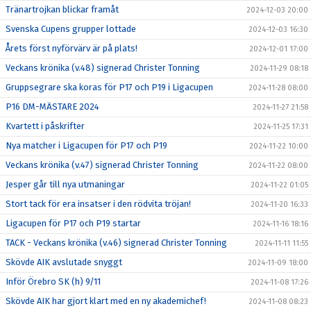
Tränartrojkan blickar framåt
2024-12-03 20:00
Svenska Cupens grupper lottade
2024-12-03 16:30
Årets först nyförvärv är på plats!
2024-12-01 17:00
Veckans krönika (v.48) signerad Christer Tonning
2024-11-29 08:18
Gruppsegrare ska koras för P17 och P19 i Ligacupen
2024-11-28 08:00
P16 DM-MÄSTARE 2024
2024-11-27 21:58
Kvartett i påskrifter
2024-11-25 17:31
Nya matcher i Ligacupen för P17 och P19
2024-11-22 10:00
Veckans krönika (v.47) signerad Christer Tonning
2024-11-22 08:00
Jesper går till nya utmaningar
2024-11-22 01:05
Stort tack för era insatser i den rödvita tröjan!
2024-11-20 16:33
Ligacupen för P17 och P19 startar
2024-11-16 18:16
TACK - Veckans krönika (v.46) signerad Christer Tonning
2024-11-11 11:55
Skövde AIK avslutade snyggt
2024-11-09 18:00
Inför Örebro SK (h) 9/11
2024-11-08 17:26
Skövde AIK har gjort klart med en ny akademichef!
2024-11-08 08:23