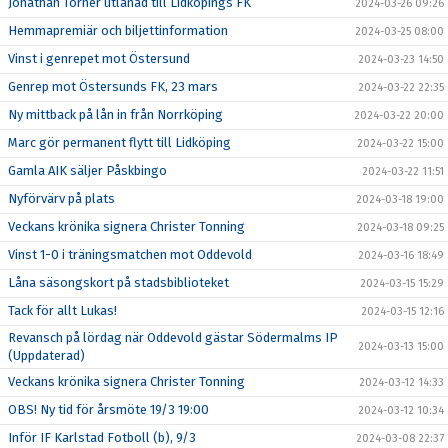
Jonathan Törner utlånad till Lidköpings FK
2024-03-26 09:26
Hemmapremiär och biljettinformation
2024-03-25 08:00
Vinst i genrepet mot Östersund
2024-03-23 14:50
Genrep mot Östersunds FK, 23 mars
2024-03-22 22:35
Ny mittback på lån in från Norrköping
2024-03-22 20:00
Marc gör permanent flytt till Lidköping
2024-03-22 15:00
Gamla AIK säljer Påskbingo
2024-03-22 11:51
Nyförvärv på plats
2024-03-18 19:00
Veckans krönika signera Christer Tonning
2024-03-18 09:25
Vinst 1-0 i träningsmatchen mot Oddevold
2024-03-16 18:49
Låna säsongskort på stadsbiblioteket
2024-03-15 15:29
Tack för allt Lukas!
2024-03-15 12:16
Revansch på lördag när Oddevold gästar Södermalms IP
2024-03-13 15:00
(Uppdaterad)
Veckans krönika signera Christer Tonning
2024-03-12 14:33
OBS! Ny tid för årsmöte 19/3 19:00
2024-03-12 10:34
Inför IF Karlstad Fotboll (b), 9/3
2024-03-08 22:37