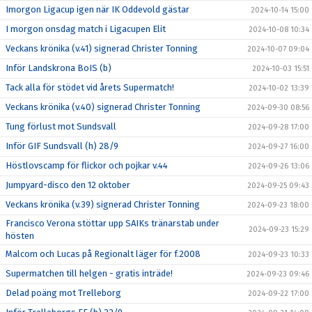
Imorgon Ligacup igen när IK Oddevold gästar
2024-10-14 15:00
I morgon onsdag match i Ligacupen Elit
2024-10-08 10:34
Veckans krönika (v.41) signerad Christer Tonning
2024-10-07 09:04
Inför Landskrona BoIS (b)
2024-10-03 15:51
Tack alla för stödet vid årets Supermatch!
2024-10-02 13:39
Veckans krönika (v.40) signerad Christer Tonning
2024-09-30 08:56
Tung förlust mot Sundsvall
2024-09-28 17:00
Inför GIF Sundsvall (h) 28/9
2024-09-27 16:00
Höstlovscamp för flickor och pojkar v.44
2024-09-26 13:06
Jumpyard-disco den 12 oktober
2024-09-25 09:43
Veckans krönika (v.39) signerad Christer Tonning
2024-09-23 18:00
Francisco Verona stöttar upp SAIKs tränarstab under
2024-09-23 15:29
hösten
Malcom och Lucas på Regionalt läger för f.2008
2024-09-23 10:33
Supermatchen till helgen - gratis inträde!
2024-09-23 09:46
Delad poäng mot Trelleborg
2024-09-22 17:00