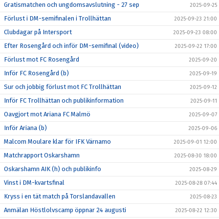
Gratismatchen och ungdomsavslutning - 27 sep
2025-09-25
Förlust i DM-semifinalen i Trollhättan
2025-09-23 21:00
Clubdagar på Intersport
2025-09-23 08:00
Efter Rosengård och inför DM-semifinal (video)
2025-09-22 17:00
Förlust mot FC Rosengård
2025-09-20
Inför FC Rosengård (b)
2025-09-19
Sur och jobbig förlust mot FC Trollhättan
2025-09-12
Inför FC Trollhättan och publikinformation
2025-09-11
Oavgjort mot Ariana FC Malmö
2025-09-07
Inför Ariana (b)
2025-09-06
Malcom Moulare klar för IFK Värnamo
2025-09-01 12:00
Matchrapport Oskarshamn
2025-08-30 18:00
Oskarshamn AIK (h) och publikinfo
2025-08-29
Vinst i DM-kvartsfinal
2025-08-28 07:44
Kryss i en tät match på Torslandavallen
2025-08-23
Anmälan Höstlolvscamp öppnar 24 augusti
2025-08-22 12:30