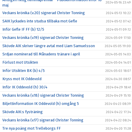
2024-05-16 23:49
maj
Veckans krönika (v.20) signerad Christer Tonning
2024-05-13 10:22
SAIK lyckades inte studsa tillbaka mot Gefle
2024-05-12 07:42
Inför Gefle IF FF (b) 12/5
2024-05-11 09:12
Veckans krönika (v.19) signerad Christer Tonning
2024-05-09 17:50
Skövde AIK skriver längre avtal med Liam Samuelsson
2024-05-05 19:00
Srdjan nominerad till Månadens tränare i april
2024-05-05 14:03
Förlust mot Utsikten
2024-05-04 14:01
Inför Utsikten BK (b) 4/5
2024-05-03 18:07
Kryss mot IK Oddevold
2024-04-30 08:57
Inför IK Oddevold (h) 30/4
2024-04-29 18:41
Veckans krönika (v.18) signerad Christer Tonning
2024-04-29 15:10
Biljettinformation IK Oddevold (h) omgång 5
2024-04-23 08:39
Skövde AIK:s fysträning
2024-04-22 17:34
Veckans krönika (v.17) signerad Christer Tonning
2024-04-22 08:24
Tre nya poäng mot Trelleborgs FF
2024-04-20 11:28