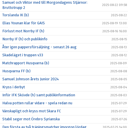
Samuel och Viktor med till Morgondagens Stjärnor:
2025-08-22 09:58
Bruttotrupp 2
Torslanda IK (b)
2025-08-22
Elias Younan klar för GAIS
2025-08-19 13:00
Förlust mot Norrby IF (h)
2025-08-16 16:00
Norrby IF (h) och publikinfo
2025-08-15
Åter igen pappersförsäljning - senast 26 aug
2025-08-13
Skadeläget i truppen v33
2025-08-12
Matchrapport Husqvarna (b)
2025-08-09
Husqvarna FF (b)
2025-08-08
Samuel Johnson årets Junior 2024
2025-08-05
Kryss i derbyt
2025-08-04
Inför IFK Skövde (h) samt publikinformation
2025-08-03
Halva potten rullar vidare - spela redan nu
2025-07-29
Vänskapligt och kryss mot Skara FC
2025-07-29
Stabil seger mot Örebro Syrianska
2025-07-26
Den första av två träningsmatcher imorgon lördag
2025-07-25 14:00