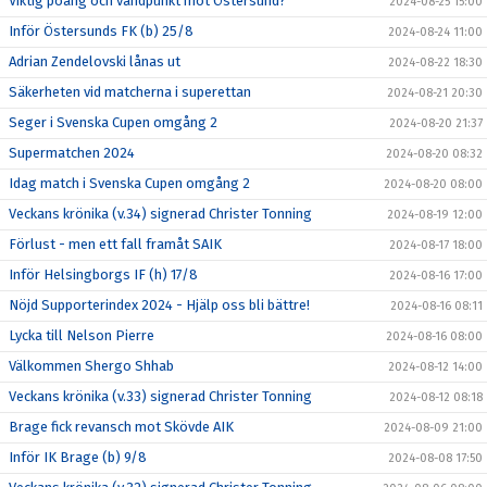
Viktig poäng och vändpunkt mot Östersund?
2024-08-25 15:00
Inför Östersunds FK (b) 25/8
2024-08-24 11:00
Adrian Zendelovski lånas ut
2024-08-22 18:30
Säkerheten vid matcherna i superettan
2024-08-21 20:30
Seger i Svenska Cupen omgång 2
2024-08-20 21:37
Supermatchen 2024
2024-08-20 08:32
Idag match i Svenska Cupen omgång 2
2024-08-20 08:00
Veckans krönika (v.34) signerad Christer Tonning
2024-08-19 12:00
Förlust - men ett fall framåt SAIK
2024-08-17 18:00
Inför Helsingborgs IF (h) 17/8
2024-08-16 17:00
Nöjd Supporterindex 2024 - Hjälp oss bli bättre!
2024-08-16 08:11
Lycka till Nelson Pierre
2024-08-16 08:00
Välkommen Shergo Shhab
2024-08-12 14:00
Veckans krönika (v.33) signerad Christer Tonning
2024-08-12 08:18
Brage fick revansch mot Skövde AIK
2024-08-09 21:00
Inför IK Brage (b) 9/8
2024-08-08 17:50