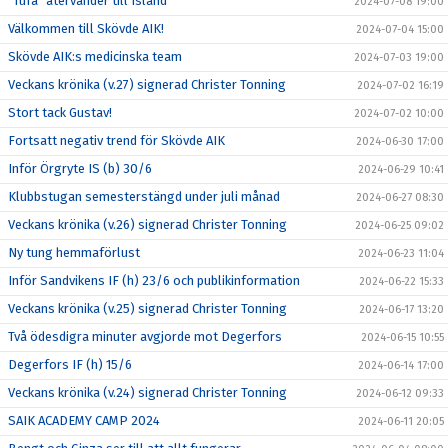
"Tufa" återvänder till Island
2024-07-08 19:00
Välkommen till Skövde AIK!
2024-07-04 15:00
Skövde AIK:s medicinska team
2024-07-03 19:00
Veckans krönika (v.27) signerad Christer Tonning
2024-07-02 16:19
Stort tack Gustav!
2024-07-02 10:00
Fortsatt negativ trend för Skövde AIK
2024-06-30 17:00
Inför Örgryte IS (b) 30/6
2024-06-29 10:41
Klubbstugan semesterstängd under juli månad
2024-06-27 08:30
Veckans krönika (v.26) signerad Christer Tonning
2024-06-25 09:02
Ny tung hemmaförlust
2024-06-23 11:04
Inför Sandvikens IF (h) 23/6 och publikinformation
2024-06-22 15:33
Veckans krönika (v.25) signerad Christer Tonning
2024-06-17 13:20
Två ödesdigra minuter avgjorde mot Degerfors
2024-06-15 10:55
Degerfors IF (h) 15/6
2024-06-14 17:00
Veckans krönika (v.24) signerad Christer Tonning
2024-06-12 09:33
SAIK ACADEMY CAMP 2024
2024-06-11 20:05