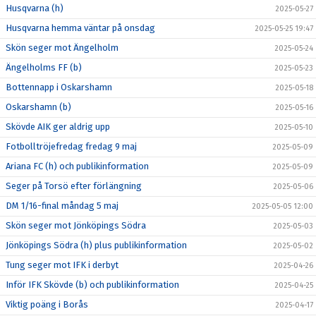
Husqvarna (h)
2025-05-27
Husqvarna hemma väntar på onsdag
2025-05-25 19:47
Skön seger mot Ängelholm
2025-05-24
Ängelholms FF (b)
2025-05-23
Bottennapp i Oskarshamn
2025-05-18
Oskarshamn (b)
2025-05-16
Skövde AIK ger aldrig upp
2025-05-10
Fotbolltröjefredag fredag 9 maj
2025-05-09
Ariana FC (h) och publikinformation
2025-05-09
Seger på Torsö efter förlängning
2025-05-06
DM 1/16-final måndag 5 maj
2025-05-05 12:00
Skön seger mot Jönköpings Södra
2025-05-03
Jönköpings Södra (h) plus publikinformation
2025-05-02
Tung seger mot IFK i derbyt
2025-04-26
Inför IFK Skövde (b) och publikinformation
2025-04-25
Viktig poäng i Borås
2025-04-17