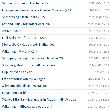
Samuel Sörman fortsätter i rödvitt
2025-01-14 10:10
Intervju med huvudtränare Charbel Abraham (v.2)
2025-01-11 16:51
Spelordning Ettan Södra 2025
2025-01-08 17:56
Armend Suljev fortsätter över 2025
2025-01-03 14:09
TACK SAIKOS!
2024-12-31 12:00
Emil Skillermo fortsätter i SAIK
2024-12-23 17:34
Stötta SAIK - Köp din lott i Julhandeln
2024-12-15 12:00
Välkommen Viktor Nylén!
2024-12-13 16:06
Sv. Cupen, träningsmatcher och biljetter 2025
2024-12-12 11:29
Schyberg, Mörk och Lindell går vidare
2024-12-10 14:39
Filip Järlesand är klar!
2024-12-09
Från fotbollsskola till A-laget
2024-12-08 19:39
Glöm inte köp din uppesittarlott
2024-12-07 15:03
Julkassarna är här!
2024-12-07 10:28
Två nya killar tar klivet upp från Akademi till i A-trupp
2024-12-06 17:06
Välkommen tillbaka Marc Agerborn!
2024-12-05 20:19