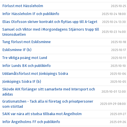
Förlust mot Hässleholm
2025-10-25
Inför Hässleholm IF och publikinfo
2025-10-24 18:00
Elias Olofsson skriver kontrakt och flyttas upp till A-laget
2025-10-24 13:30
Samuel och Viktor med i Morgondagens Stjärnors trupp till
2025-10-23 14:00
Unionsduellen
Tung förlust mot Eskilsminne
2025-10-18
Eskilsminne IF (b)
2025-10-17
Tre viktiga poäng mot Lund
2025-10-11
Inför Lunds BK och publikinfo
2025-10-10
Uddamålsförlust mot Jönköpings Södra
2025-10-06
Jönköpings Södra IF (b)
2025-10-05
Skövde AIK förlänger sitt samarbete med Intersport och
2025-10-01 12:00
adidas
Gratismatchen - Tack alla ni företag och privatpersoner
2025-09-29 08:00
som stöttad
SAIK var nära att studsa tillbaka mot Ängelholm
2025-09-27
Inför Ängelholms FF och publikinfo
2025-09-26