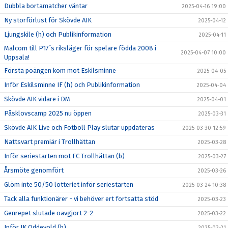
Dubbla bortamatcher väntar
2025-04-16 19:00
Ny storförlust för Skövde AIK
2025-04-12
Ljungskile (h) och Publikinformation
2025-04-11
Malcom till P17´s riksläger för spelare födda 2008 i
2025-04-07 10:00
Uppsala!
Första poängen kom mot Eskilsminne
2025-04-05
Inför Eskilsminne IF (h) och Publikinformation
2025-04-04
Skövde AIK vidare i DM
2025-04-01
Påsklovscamp 2025 nu öppen
2025-03-31
Skövde AIK Live och Fotboll Play slutar uppdateras
2025-03-30 12:59
Nattsvart premiär i Trollhättan
2025-03-28
Inför seriestarten mot FC Trollhättan (b)
2025-03-27
Årsmöte genomfört
2025-03-26
Glöm inte 50/50 lotteriet inför seriestarten
2025-03-24 10:38
Tack alla funktionärer - vi behöver ert fortsatta stöd
2025-03-23
Genrepet slutade oavgjort 2-2
2025-03-22
Inför IK Oddevold (b)
2025-03-21