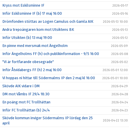
Kryss mot Eskilsminne IF
2026-05-17
Inför Eskilsminne IF (b) 17 maj 16:00
2026-05-16
Drömfonden stöttas av Logen Camulus och Gamla AIK
2026-05-13 10:00
Andra trepoängaren kom mot Utsiktens BK
2026-05-13
Inför Utsikten (b) 13 maj 19:00
2026-05-12
En pinne med mersmak mot Ängelholm
2026-05-09
Inför Ängelholms FF (h) och publikinformation - 9/5 16:00
2026-05-08
"Vi är fortfarande obesegrade"
2026-05-02
Inför Åtvidabergs FF (h) 2 maj 16:00
2026-05-01 12:00
Vi hoppas ni hittar till Södermalms IP den 2 maj kl 16:00
2026-05-01 10:00
Skövde AIK vidare i DM
2026-04-29
DM mot Våmbs IF 29/4 18:30
2026-04-28
En poäng mot FC Trollhättan
2026-04-24
Inför FC Trollhättan (b) 24/4
2026-04-23
Skövde kommun inviger Södermalms IP lördag den 25
2026-04-22 13:30
april