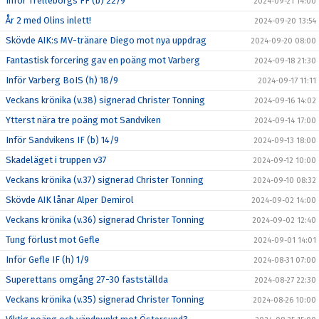
Inför Trelleborgs FF (b) 22/9
2024-09-21 14:00
År 2 med Olins inlett!
2024-09-20 13:54
Skövde AIK:s MV-tränare Diego mot nya uppdrag
2024-09-20 08:00
Fantastisk forcering gav en poäng mot Varberg
2024-09-18 21:30
Inför Varberg BoIS (h) 18/9
2024-09-17 11:11
Veckans krönika (v.38) signerad Christer Tonning
2024-09-16 14:02
Ytterst nära tre poäng mot Sandviken
2024-09-14 17:00
Inför Sandvikens IF (b) 14/9
2024-09-13 18:00
Skadeläget i truppen v37
2024-09-12 10:00
Veckans krönika (v.37) signerad Christer Tonning
2024-09-10 08:32
Skövde AIK lånar Alper Demirol
2024-09-02 14:00
Veckans krönika (v.36) signerad Christer Tonning
2024-09-02 12:40
Tung förlust mot Gefle
2024-09-01 14:01
Inför Gefle IF (h) 1/9
2024-08-31 07:00
Superettans omgång 27-30 fastställda
2024-08-27 22:30
Veckans krönika (v.35) signerad Christer Tonning
2024-08-26 10:00