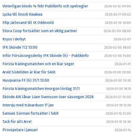
Vinterligan inleds 14 feb! Publikinfo och spelregler
2026-02-12 09:00
Lycka till Enock Kwakwa
2026-02-11 09:02
Filip Järlesand till IK Oddevold
2026-02-10 16:00
Stora Coop fortsätter som en viktig partner
2026-02-09 08:00
Kryss i derbyt
2026-02-07
IFK Skövde 7/2 13:00
2026-02-06 18:00
Inför Försäsongsderby IFK Skövde (h) - Publikinfo
2026-02-06 14:00
Första träningsmatchen och en klar seger
2026-01-31
Arvid Södeliden är klar för SAIK
2026-01-30 20:00
Husqvarna FF (h) 31/1 13:00
2026-01-30 19:10
Första träningsmatchen imorgon lördag 31/1
2026-01-30 18:15
Skövde AIK lånar Liam Svensson över säsongen 2026
2026-01-21 10:00
Intervju med tränarduon 17 jan
2026-01-18 12:26
Samuel Sörman fortsätter i SAIK
2026-01-16 13:00
Tack för allt Arre!
2026-01-15 10:10
Provspelare i januari
2026-01-14