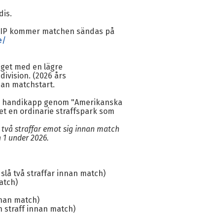
odis.
lms IP kommer matchen sändas på
e/
laget med en lägre
division. (2026 års
nnan matchstart.
 ha handikapp genom "Amerikanska
t en ordinarie straffspark som
 två straffar emot sig innan match
n
1 under 2026.
 slå två straffar innan match)
atch)
nnan match)
en straff innan match)