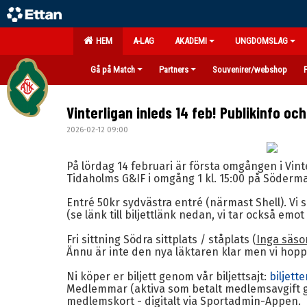
HEM
A-LAG
AKADEMI
UNGDOMSLAG
Gå på Match
Partners
Souvenirer/webshop
Vinterligan inleds 14 feb! Publikinfo oc
2026-02-12 09:00
På lördag 14 februari är första omgången i Vint
Tidaholms G&IF i omgång 1 kl. 15:00 på Söderma
Entré 50kr sydvästra entré (närmast Shell). Vi se
(se länk till biljettlänk nedan, vi tar också emo
Fri sittning Södra sittplats / ståplats (
Inga säso
Ännu är inte den nya läktaren klar men vi hoppas
Ni köper er biljett genom vår biljettsajt:
biljett
Medlemmar (aktiva som betalt medlemsavgift gå
medlemskort - digitalt via Sportadmin-Appen.