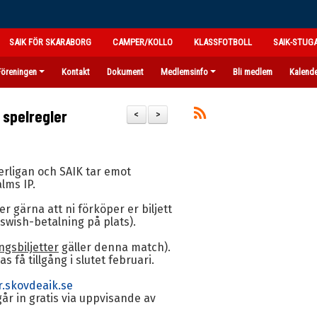
SAIK FÖR SKARABORG
CAMPER/KOLLO
KLASSFOTBOLL
SAIK-STUG
Föreningen
Kontakt
Dokument
Medlemsinfo
Bli medlem
Kalend
h spelregler
<
>
erligan och SAIK tar emot
lms IP.
r gärna att ni förköper er biljett
t swish-betalning på plats).
ngsbiljetter
gäller denna match).
 få tillgång i slutet februari.
er.skovdeaik.se
r in gratis via uppvisande av