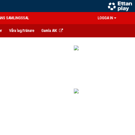
ANS SAMLINGSSAL
LOGGA IN
er
Våra lag/tränare
Gamla AIK