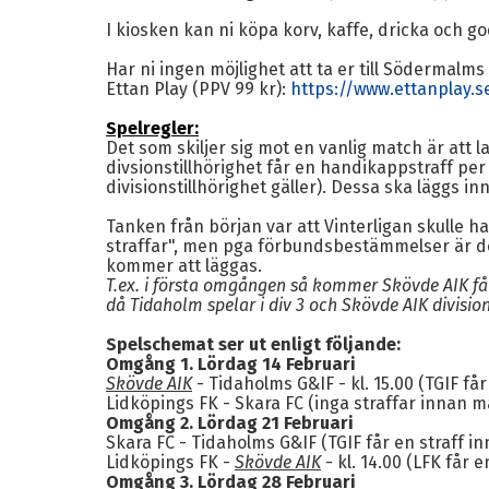
I kiosken kan ni köpa korv, kaffe, dricka och g
Har ni ingen möjlighet att ta er till Söderma
Ettan Play (PPV 99 kr):
https://www.ettanplay.s
Spelregler:
Det som skiljer sig mot en vanlig match är att 
divsionstillhörighet får en handikappstraff per 
divisionstillhörighet gäller). Dessa ska läggs i
Tanken från början var att Vinterligan skulle
straffar", men pga förbundsbestämmelser är de
kommer att läggas.
T.ex. i första omgången så kommer Skövde AIK få
då Tidaholm spelar i div 3 och Skövde AIK divisio
Spelschemat ser ut enligt följande:
Omgång 1. Lördag 14 Februari
Skövde AIK
- Tidaholms G&IF - kl. 15.00 (TGIF får
Lidköpings FK - Skara FC (inga straffar innan m
Omgång 2. Lördag 21 Februari
Skara FC - Tidaholms G&IF (TGIF får en straff i
Lidköpings FK -
Skövde AIK
- kl. 14.00 (LFK får 
Omgång 3. Lördag 28 Februari