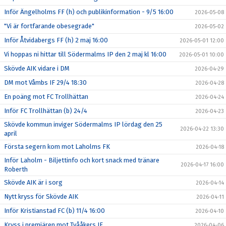
Inför Ängelholms FF (h) och publikinformation - 9/5 16:00
2026-05-08
"Vi är fortfarande obesegrade"
2026-05-02
Inför Åtvidabergs FF (h) 2 maj 16:00
2026-05-01 12:00
Vi hoppas ni hittar till Södermalms IP den 2 maj kl 16:00
2026-05-01 10:00
Skövde AIK vidare i DM
2026-04-29
DM mot Våmbs IF 29/4 18:30
2026-04-28
En poäng mot FC Trollhättan
2026-04-24
Inför FC Trollhättan (b) 24/4
2026-04-23
Skövde kommun inviger Södermalms IP lördag den 25
2026-04-22 13:30
april
Första segern kom mot Laholms FK
2026-04-18
Inför Laholm - Biljettinfo och kort snack med tränare
2026-04-17 16:00
Roberth
Skövde AIK är i sorg
2026-04-14
Nytt kryss för Skövde AIK
2026-04-11
Inför Kristianstad FC (b) 11/4 16:00
2026-04-10
Kryss i premiären mot Tvååkers IF
2026-04-06