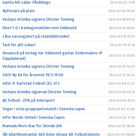
Gamla AIK säljer Påskbingo
2024-03-22 11:51
Nyförvärv på plats
2024-03-18 19:00
Veckans krönika signera Christer Tonning
2024-03-18 09:25
Vinst 1-0 i träningsmatchen mot Oddevold
2024-03-16 18:49
Låna säsongskort på stadsbiblioteket
2024-03-15 15:29
Tack för allt Lukas!
2024-03-15 12:16
Revansch på lördag när Oddevold gästar Södermalms IP
2024-03-13 15:00
(Uppdaterad)
Veckans krönika signera Christer Tonning
2024-03-12 14:33
OBS! Ny tid för årsmöte 19/3 19:00
2024-03-12 10:34
Inför IF Karlstad Fotboll (b), 9/3
2024-03-08 22:37
Veckans krönika signerad Christer Tonning
2024-03-05 09:15
All fotboll -25% på Intersport
2024-03-04 15:24
Seger i sista gruppspelsmatch i Svenska cupen
2024-03-04 12:00
Inför Nordic United i Svenska Cupen
2024-03-02 17:45
Mamudu Moro klar för Skövde AIK
2024-02-29 18:30
Vår biljettleverantör AXS byter inlogg till Fotbollskonto
2024-02-29 08:00