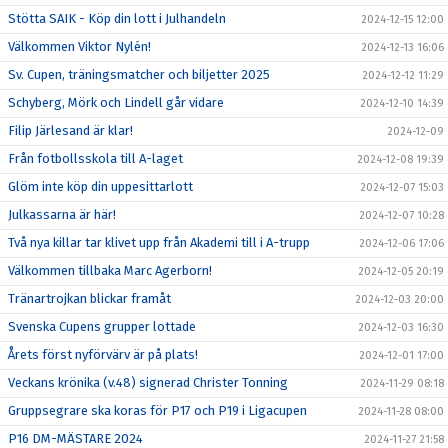
Stötta SAIK - Köp din lott i Julhandeln
2024-12-15 12:00
Välkommen Viktor Nylén!
2024-12-13 16:06
Sv. Cupen, träningsmatcher och biljetter 2025
2024-12-12 11:29
Schyberg, Mörk och Lindell går vidare
2024-12-10 14:39
Filip Järlesand är klar!
2024-12-09
Från fotbollsskola till A-laget
2024-12-08 19:39
Glöm inte köp din uppesittarlott
2024-12-07 15:03
Julkassarna är här!
2024-12-07 10:28
Två nya killar tar klivet upp från Akademi till i A-trupp
2024-12-06 17:06
Välkommen tillbaka Marc Agerborn!
2024-12-05 20:19
Tränartrojkan blickar framåt
2024-12-03 20:00
Svenska Cupens grupper lottade
2024-12-03 16:30
Årets först nyförvärv är på plats!
2024-12-01 17:00
Veckans krönika (v.48) signerad Christer Tonning
2024-11-29 08:18
Gruppsegrare ska koras för P17 och P19 i Ligacupen
2024-11-28 08:00
P16 DM-MÄSTARE 2024
2024-11-27 21:58