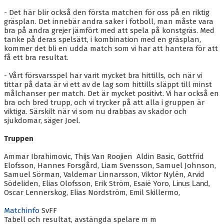
- Det här blir också den första matchen för oss på en riktig
gräsplan. Det innebär andra saker i fotboll, man måste vara
bra på andra grejer jämfört med att spela på konstgräs. Med
tanke på deras spelsätt, i kombination med en gräsplan,
kommer det bli en udda match som vi har att hantera för att
få ett bra resultat.
- Vårt försvarsspel har varit mycket bra hittills, och när vi
tittar på data är vi ett av de lag som hittills släppt till minst
målchanser per match. Det är mycket positivt. Vi har också en
bra och bred trupp, och vi trycker på att alla i gruppen är
viktiga. Särskilt när vi som nu drabbas av skador och
sjukdomar, säger Joel.
Truppen
Ammar Ibrahimovic, Thijs Van Roojien Aldin Basic, Gottfrid
Elofsson, Hannes Forsgård, Liam Svensson, Samuel Johnson,
Samuel Sörman, Valdemar Linnarsson, Viktor Nylén, Arvid
Södeliden, Elias Olofsson,
Erik Ström, Esaië Yoro,
Linus Land,
Oscar Lennerskog, Elias Nordström, Emil Skillermo,
Matchinfo
SvFF
Tabell och resultat, avstängda spelare m m