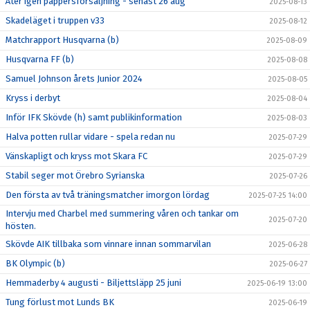
Åter igen pappersförsäljning - senast 26 aug
2025-08-13
Skadeläget i truppen v33
2025-08-12
Matchrapport Husqvarna (b)
2025-08-09
Husqvarna FF (b)
2025-08-08
Samuel Johnson årets Junior 2024
2025-08-05
Kryss i derbyt
2025-08-04
Inför IFK Skövde (h) samt publikinformation
2025-08-03
Halva potten rullar vidare - spela redan nu
2025-07-29
Vänskapligt och kryss mot Skara FC
2025-07-29
Stabil seger mot Örebro Syrianska
2025-07-26
Den första av två träningsmatcher imorgon lördag
2025-07-25 14:00
Intervju med Charbel med summering våren och tankar om
2025-07-20
hösten.
Skövde AIK tillbaka som vinnare innan sommarvilan
2025-06-28
BK Olympic (b)
2025-06-27
Hemmaderby 4 augusti - Biljettsläpp 25 juni
2025-06-19 13:00
Tung förlust mot Lunds BK
2025-06-19