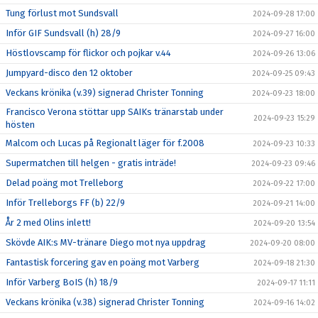
Tung förlust mot Sundsvall
2024-09-28 17:00
Inför GIF Sundsvall (h) 28/9
2024-09-27 16:00
Höstlovscamp för flickor och pojkar v.44
2024-09-26 13:06
Jumpyard-disco den 12 oktober
2024-09-25 09:43
Veckans krönika (v.39) signerad Christer Tonning
2024-09-23 18:00
Francisco Verona stöttar upp SAIKs tränarstab under
2024-09-23 15:29
hösten
Malcom och Lucas på Regionalt läger för f.2008
2024-09-23 10:33
Supermatchen till helgen - gratis inträde!
2024-09-23 09:46
Delad poäng mot Trelleborg
2024-09-22 17:00
Inför Trelleborgs FF (b) 22/9
2024-09-21 14:00
År 2 med Olins inlett!
2024-09-20 13:54
Skövde AIK:s MV-tränare Diego mot nya uppdrag
2024-09-20 08:00
Fantastisk forcering gav en poäng mot Varberg
2024-09-18 21:30
Inför Varberg BoIS (h) 18/9
2024-09-17 11:11
Veckans krönika (v.38) signerad Christer Tonning
2024-09-16 14:02