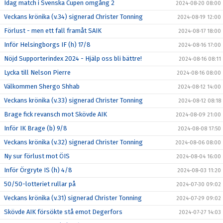
Idag match i Svenska Cupen omgång 2
2024-08-20 08:00
Veckans krönika (v.34) signerad Christer Tonning
2024-08-19 12:00
Förlust - men ett fall framåt SAIK
2024-08-17 18:00
Inför Helsingborgs IF (h) 17/8
2024-08-16 17:00
Nöjd Supporterindex 2024 - Hjälp oss bli bättre!
2024-08-16 08:11
Lycka till Nelson Pierre
2024-08-16 08:00
Välkommen Shergo Shhab
2024-08-12 14:00
Veckans krönika (v.33) signerad Christer Tonning
2024-08-12 08:18
Brage fick revansch mot Skövde AIK
2024-08-09 21:00
Inför IK Brage (b) 9/8
2024-08-08 17:50
Veckans krönika (v.32) signerad Christer Tonning
2024-08-06 08:00
Ny sur förlust mot ÖIS
2024-08-04 16:00
Inför Örgryte IS (h) 4/8
2024-08-03 11:20
50/50-lotteriet rullar på
2024-07-30 09:02
Veckans krönika (v.31) signerad Christer Tonning
2024-07-29 09:02
Skövde AIK försökte stå emot Degerfors
2024-07-27 14:03