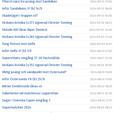
Ytterst nära tre poäng mot Sandviken
2024-09-14 17:00
Inför Sandvikens IF (b) 14/9
2024-09-13 18:00
Skadeläget i truppen v37
2024-09-12 10:00
Veckans krönika (v.37) signerad Christer Tonning
2024-09-10 08:32
Skövde AIK lånar Alper Demirol
2024-09-02 14:00
Veckans krönika (v.36) signerad Christer Tonning
2024-09-02 12:40
Tung förlust mot Gefle
2024-09-01 14:01
Inför Gefle IF (h) 1/9
2024-08-31 07:00
Superettans omgång 27-30 fastställda
2024-08-27 22:30
Veckans krönika (v.35) signerad Christer Tonning
2024-08-26 10:00
Viktig poäng och vändpunkt mot Östersund?
2024-08-25 15:00
Inför Östersunds FK (b) 25/8
2024-08-24 11:00
Adrian Zendelovski lånas ut
2024-08-22 18:30
Säkerheten vid matcherna i superettan
2024-08-21 20:30
Seger i Svenska Cupen omgång 2
2024-08-20 21:37
Supermatchen 2024
2024-08-20 08:32