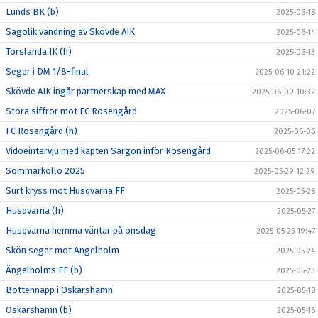
Lunds BK (b)
2025-06-18
Sagolik vändning av Skövde AIK
2025-06-14
Torslanda IK (h)
2025-06-13
Seger i DM 1/8-final
2025-06-10 21:22
Skövde AIK ingår partnerskap med MAX
2025-06-09 10:32
Stora siffror mot FC Rosengård
2025-06-07
FC Rosengård (h)
2025-06-06
Vidoeintervju med kapten Sargon inför Rosengård
2025-06-05 17:22
Sommarkollo 2025
2025-05-29 12:29
Surt kryss mot Husqvarna FF
2025-05-28
Husqvarna (h)
2025-05-27
Husqvarna hemma väntar på onsdag
2025-05-25 19:47
Skön seger mot Ängelholm
2025-05-24
Ängelholms FF (b)
2025-05-23
Bottennapp i Oskarshamn
2025-05-18
Oskarshamn (b)
2025-05-16