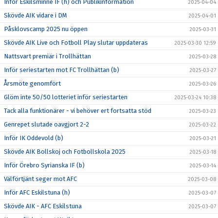
Inför Eskilsminne IF (h) och Publikinformation
2025-04-04
Skövde AIK vidare i DM
2025-04-01
Påsklovscamp 2025 nu öppen
2025-03-31
Skövde AIK Live och Fotboll Play slutar uppdateras
2025-03-30 12:59
Nattsvart premiär i Trollhättan
2025-03-28
Inför seriestarten mot FC Trollhättan (b)
2025-03-27
Årsmöte genomfört
2025-03-26
Glöm inte 50/50 lotteriet inför seriestarten
2025-03-24 10:38
Tack alla funktionärer - vi behöver ert fortsatta stöd
2025-03-23
Genrepet slutade oavgjort 2-2
2025-03-22
Inför IK Oddevold (b)
2025-03-21
Skövde AIK Bollskoj och Fotbollskola 2025
2025-03-18
Inför Örebro Syrianska IF (b)
2025-03-14
Välförtjänt seger mot AFC
2025-03-08
Inför AFC Eskilstuna (h)
2025-03-07
Skövde AIK - AFC Eskilstuna
2025-03-07