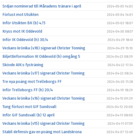
Srdjan nominerad till Månadens tränare i april
2024-05-05 14:03
Förlust mot Utsikten
2024-05-04 14:01
Inför Utsikten BK (b) 4/5
2024-05-03 18:07
Kryss mot IK Oddevold
2024-04-30 08:57
Inför IK Oddevold (h) 30/4
2024-04-29 18:41
Veckans krönika (v.18) signerad Christer Tonning
2024-04-29 15:10
Biljettinformation IK Oddevold (h) omgång 5
2024-04-23 08:39
Skövde AIK:s fysträning
2024-04-22 17:34
Veckans krönika (v.17) signerad Christer Tonning
2024-04-22 08:24
Tre nya poäng mot Trelleborgs FF
2024-04-20 11:28
Inför Trelleborgs FF (h) 20/4
2024-04-19 18:29
Veckans krönika (v.16) signerad Christer Tonning
2024-04-15 09:39
Tung förlust mot GIF Sundsvall
2024-04-12 20:00
Inför GIF Sundsvall (b) 12 april
2024-04-11 08:00
Veckans krönika (v15) signerad Christer Tonning
2024-04-11 07:59
Stabil defensiv gav en poäng mot Landskrona
2024-04-07 13:49