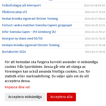
Fotbollsdagar på Intersport
2024-02-28 09:03
Påsklovscamp v.13
2024-02-27 13:39
Veckan krönika signerad Christer Tonning
2024-02-27 08:44
Förlust i andra matchen Svenska Cupens gruppspel
2024-02-25 22:32
Inför Svenska Cupen - IFK Göteborg (b)
2024-02-24 19:47
Imorgon ny chans med 50/50
2024-02-24 10:25
Veckans krönika signerad Christer Tonning
2024-02-21 10:28
Bortakortet 2024
2024-02-21 10:25
Förlust i första matchen i årets Svenska Cup
2024-02-19 22:56
För att hemsidan ska fungera korrekt använder vi nödvändiga
Vi startar med digitalt 50/50-lotteri
2024-02-19 10:04
cookies från SportAdmin. Dessa går inte att stänga av.
Föreningen kan också använda frivilliga cookies, t.ex. för
I morgon går Skövde AIK in i Svenska Cupen
2024-02-18 20:25
statistik eller marknadsföring. Du väljer själv om du vill
Stötta SAIK när du streamar Svenska Cupen
2024-02-16 22:40
acceptera dessa.
Anmälan till årets Fotbollsskola och Bollskoj öppen
2024-02-15 08:15
Anpassa dina val
Veckans krönika signerad Christer Tonning
2024-02-13 15:00
Acceptera nödvändiga
Acceptera alla
Utlysning om årsmöte
2024-02-13 13:32
Mamadou klar för Skövde AIK
2024-02-13 09:57