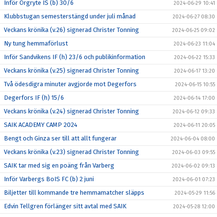
Inför Örgryte IS (b) 30/6
2024-06-29 10:41
Klubbstugan semesterstängd under juli månad
2024-06-27 08:30
Veckans krönika (v.26) signerad Christer Tonning
2024-06-25 09:02
Ny tung hemmaförlust
2024-06-23 11:04
Inför Sandvikens IF (h) 23/6 och publikinformation
2024-06-22 15:33
Veckans krönika (v.25) signerad Christer Tonning
2024-06-17 13:20
Två ödesdigra minuter avgjorde mot Degerfors
2024-06-15 10:55
Degerfors IF (h) 15/6
2024-06-14 17:00
Veckans krönika (v.24) signerad Christer Tonning
2024-06-12 09:33
SAIK ACADEMY CAMP 2024
2024-06-11 20:05
Bengt och Ginza ser till att allt fungerar
2024-06-04 08:00
Veckans krönika (v.23) signerad Christer Tonning
2024-06-03 09:55
SAIK tar med sig en poäng från Varberg
2024-06-02 09:13
Inför Varbergs BoIS FC (b) 2 juni
2024-06-01 07:23
Biljetter till kommande tre hemmamatcher släpps
2024-05-29 11:56
Edvin Tellgren förlänger sitt avtal med SAIK
2024-05-28 12:00