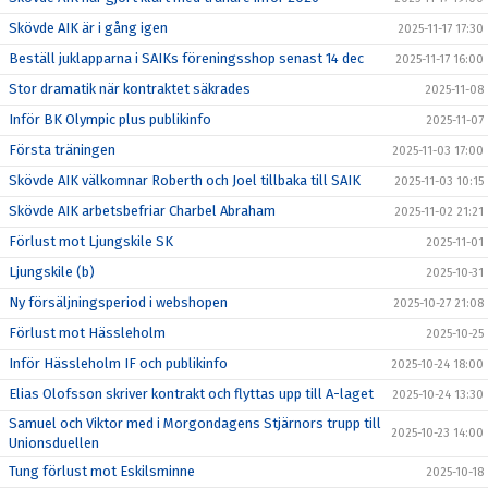
Skövde AIK är i gång igen
2025-11-17 17:30
Beställ juklapparna i SAIKs föreningsshop senast 14 dec
2025-11-17 16:00
Stor dramatik när kontraktet säkrades
2025-11-08
Inför BK Olympic plus publikinfo
2025-11-07
Första träningen
2025-11-03 17:00
Skövde AIK välkomnar Roberth och Joel tillbaka till SAIK
2025-11-03 10:15
Skövde AIK arbetsbefriar Charbel Abraham
2025-11-02 21:21
Förlust mot Ljungskile SK
2025-11-01
Ljungskile (b)
2025-10-31
Ny försäljningsperiod i webshopen
2025-10-27 21:08
Förlust mot Hässleholm
2025-10-25
Inför Hässleholm IF och publikinfo
2025-10-24 18:00
Elias Olofsson skriver kontrakt och flyttas upp till A-laget
2025-10-24 13:30
Samuel och Viktor med i Morgondagens Stjärnors trupp till
2025-10-23 14:00
Unionsduellen
Tung förlust mot Eskilsminne
2025-10-18