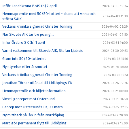
Inför Landskrona BoIS (h) 7 april
2024-04-06 19:24
Hemmapremiär med 50/50-lotteri - chans att vinna och
2024-04-03 11:10
stötta SAIK
Veckans krönika signerad Christer Tonning
2024-04-02 08:29
När Skövde AIK tar tre poäng ...
2024-04-01 09:50
Inför Örebro SK (b) 1 april
2024-03-31 14:00
Varmt välkommen till Skövde AIK, Stefan Ljubicic
2024-03-30 09:53
Glöm inte 50/50-lotteriet
2024-03-28 15:16
Ny styrelse efter årsmötet
2024-03-26 18:00
Veckans krönika signerad Christer Tonning
2024-03-26 10:51
Jonathan Törner utlånad till Lidköpings FK
2024-03-26 09:26
Hemmapremiär och biljettinformation
2024-03-25 08:00
Vinst i genrepet mot Östersund
2024-03-23 14:50
Genrep mot Östersunds FK, 23 mars
2024-03-22 22:35
Ny mittback på lån in från Norrköping
2024-03-22 20:00
Marc gör permanent flytt till Lidköping
2024-03-22 15:00