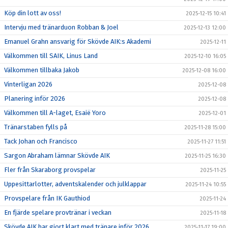
Köp din lott av oss!
2025-12-15 10:41
Intervju med tränarduon Robban & Joel
2025-12-13 12:00
Emanuel Grahn ansvarig för Skövde AIK:s Akademi
2025-12-11
Välkommen till SAIK, Linus Land
2025-12-10 16:05
Välkommen tillbaka Jakob
2025-12-08 16:00
Vinterligan 2026
2025-12-08
Planering inför 2026
2025-12-08
Välkommen till A-laget, Esaië Yoro
2025-12-01
Tränarstaben fylls på
2025-11-28 15:00
Tack Johan och Francisco
2025-11-27 11:51
Sargon Abraham lämnar Skövde AIK
2025-11-25 16:30
Fler från Skaraborg provspelar
2025-11-25
Uppesittarlotter, adventskalender och julklappar
2025-11-24 10:55
Provspelare från IK Gauthiod
2025-11-24
En fjärde spelare provtränar i veckan
2025-11-18
Skövde AIK har gjort klart med tränare inför 2026
2025-11-17 19:00