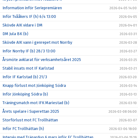
Information inför Seriepremiären
2026-04-05 14:00
Inför Tvååkers IF (h) 6/4 13:00
2026-04-05
Skövde AIK vidare i DM
2026-04-01
DM Jula BK (b)
2026-03-31
Skövde AIK vann i genrepet mot Norrby
2026-03-28
Inför Norrby IF (b) 28/3 13:00
2026-03-27
Årsmöte avklarat för verksamhetsåret 2025
2026-03-25
Stabil insats mot IF Karlstad
2026-03-21
Inför IF Karlstad (b) 21/3
2026-03-20
Knapp förlust mot Jönköping Södra
2026-03-14
Inför Jönköping Södra (b)
2026-03-13
Träningsmatch mot IFK Mariestad (b)
2026-03-10
Årets spelare i Superettan 2025
2026-03-08 06:00
Storförlust mot FC Trollhättan
2026-03-07
Inför FC Trollhättan (h)
2026-03-06 18:00
Intervju med Tränarduo 6 mars inför FC Trollhättan
2026-03-06 15:19