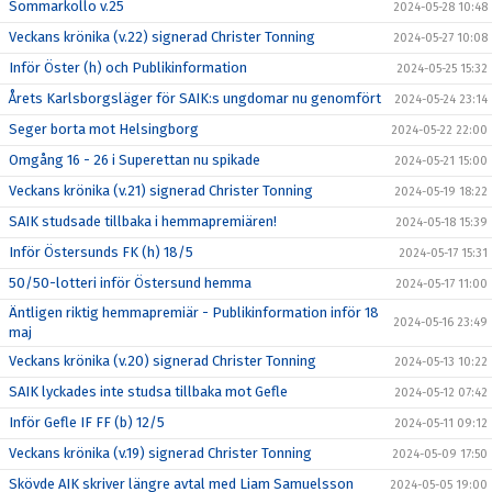
Sommarkollo v.25
2024-05-28 10:48
Veckans krönika (v.22) signerad Christer Tonning
2024-05-27 10:08
Inför Öster (h) och Publikinformation
2024-05-25 15:32
Årets Karlsborgsläger för SAIK:s ungdomar nu genomfört
2024-05-24 23:14
Seger borta mot Helsingborg
2024-05-22 22:00
Omgång 16 - 26 i Superettan nu spikade
2024-05-21 15:00
Veckans krönika (v.21) signerad Christer Tonning
2024-05-19 18:22
SAIK studsade tillbaka i hemmapremiären!
2024-05-18 15:39
Inför Östersunds FK (h) 18/5
2024-05-17 15:31
50/50-lotteri inför Östersund hemma
2024-05-17 11:00
Äntligen riktig hemmapremiär - Publikinformation inför 18
2024-05-16 23:49
maj
Veckans krönika (v.20) signerad Christer Tonning
2024-05-13 10:22
SAIK lyckades inte studsa tillbaka mot Gefle
2024-05-12 07:42
Inför Gefle IF FF (b) 12/5
2024-05-11 09:12
Veckans krönika (v.19) signerad Christer Tonning
2024-05-09 17:50
Skövde AIK skriver längre avtal med Liam Samuelsson
2024-05-05 19:00