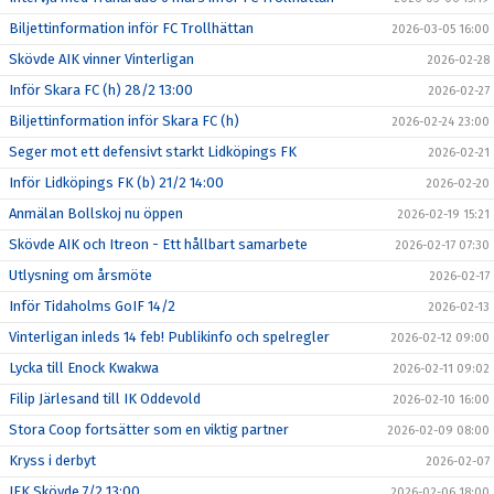
Biljettinformation inför FC Trollhättan
2026-03-05 16:00
Skövde AIK vinner Vinterligan
2026-02-28
Inför Skara FC (h) 28/2 13:00
2026-02-27
Biljettinformation inför Skara FC (h)
2026-02-24 23:00
Seger mot ett defensivt starkt Lidköpings FK
2026-02-21
Inför Lidköpings FK (b) 21/2 14:00
2026-02-20
Anmälan Bollskoj nu öppen
2026-02-19 15:21
Skövde AIK och Itreon - Ett hållbart samarbete
2026-02-17 07:30
Utlysning om årsmöte
2026-02-17
Inför Tidaholms GoIF 14/2
2026-02-13
Vinterligan inleds 14 feb! Publikinfo och spelregler
2026-02-12 09:00
Lycka till Enock Kwakwa
2026-02-11 09:02
Filip Järlesand till IK Oddevold
2026-02-10 16:00
Stora Coop fortsätter som en viktig partner
2026-02-09 08:00
Kryss i derbyt
2026-02-07
IFK Skövde 7/2 13:00
2026-02-06 18:00