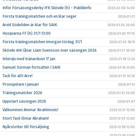
Inför Försäsongsderby IFK Skövde (h) - Publikinfo
2026-02-06 14:00
Första träningsmatchen och en klar seger
2026-01-31
Arvid Södeliden är klar för SAIK
2026-01-30 20:00
Husqvarna FF (h) 31/1 13:00
2026-01-30 19:10
Första träningsmatchen imorgon lördag 31/1
2026-01-30 18:15
Skövde AIK lånar Liam Svensson över säsongen 2026
2026-01-21 10:00
Intervju med tränarduon 17 jan
2026-01-18 12:26
Samuel Sörman fortsätter i SAIK
2026-01-16 13:00
Tack för allt Arre!
2026-01-15 10:10
Provspelare i januari
2026-01-14
Träningsmatcher 2026
2026-01-13 20:00
Uppstart säsongen 2026
2026-01-07
Välkommen Ammar Ibrahimovic!
2025-12-31 12:00
Stort Tack Elmar Abraham!
2025-12-29 13:00
Nyårslotter till försäljning
2025-12-28 12:00
2025-12-19 17:00