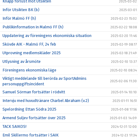
Knapp förlust mot Utsikten
2025-03-02
Inför Utsikten BK (b)
2025-03-01
Inför Malmö FF (h)
2025-02-23 15:02
Publikinformation in Malmö FF (h)
2025-02-22 18:08
Uppdatering av föreningens ekonomiska situation
2025-02-20 11:46
Skövde AIK - Malmö FF, 24 feb
2025-02-19 08:17
Utprovning medlemskläder 2025
2025-02-18 21:49
Utlysning av årsmöte
2025-02-10 13:37
Föreningens ekonomiska läge
2025-02-10 08:34
Viktigt meddelande till berörda av SportAdmins
2025-02-06 11:30
personuppgiftsincident
Samuel Sörman fortsätter i rödvitt
2025-01-14 10:10
Intervju med huvudtränare Charbel Abraham (v.2)
2025-01-11 16:51
Spelordning Ettan Södra 2025
2025-01-08 17:56
Armend Suljev fortsätter över 2025
2025-01-03 14:09
TACK SAIKOS!
2024-12-31 12:00
Emil Skillermo fortsätter i SAIK
2024-12-23 17:34