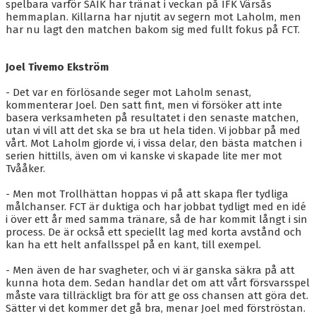
BLI MEDLEM
spelbara varför SAIK har tränat i veckan på IFK Värsås
hemmaplan. Killarna har njutit av segern mot Laholm, men
har nu lagt den matchen bakom sig med fullt fokus på FCT.
KALENDER
VÅRA LAG/TRÄNARE
Joel Tivemo Ekström
GAMLA AIK
- Det var en förlösande seger mot Laholm senast,
kommenterar Joel. Den satt fint, men vi försöker att inte
basera verksamheten på resultatet i den senaste matchen,
utan vi vill att det ska se bra ut hela tiden. Vi jobbar på med
vårt. Mot Laholm gjorde vi, i vissa delar, den bästa matchen i
serien hittills, även om vi kanske vi skapade lite mer mot
Tvååker.
- Men mot Trollhättan hoppas vi på att skapa fler tydliga
målchanser. FCT är duktiga och har jobbat tydligt med en idé
i över ett år med samma tränare, så de har kommit långt i sin
process. De är också ett speciellt lag med korta avstånd och
kan ha ett helt anfallsspel på en kant, till exempel.
- Men även de har svagheter, och vi är ganska säkra på att
kunna hota dem. Sedan handlar det om att vårt försvarsspel
måste vara tillräckligt bra för att ge oss chansen att göra det.
Sätter vi det kommer det gå bra, menar Joel med förströstan.