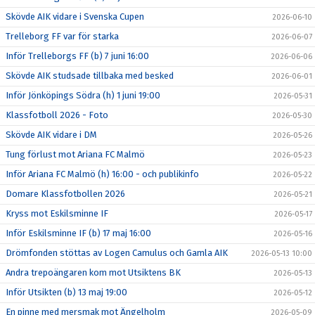
Skövde AIK vidare i Svenska Cupen
2026-06-10
Trelleborg FF var för starka
2026-06-07
Inför Trelleborgs FF (b) 7 juni 16:00
2026-06-06
Skövde AIK studsade tillbaka med besked
2026-06-01
Inför Jönköpings Södra (h) 1 juni 19:00
2026-05-31
Klassfotboll 2026 - Foto
2026-05-30
Skövde AIK vidare i DM
2026-05-26
Tung förlust mot Ariana FC Malmö
2026-05-23
Inför Ariana FC Malmö (h) 16:00 - och publikinfo
2026-05-22
Domare Klassfotbollen 2026
2026-05-21
Kryss mot Eskilsminne IF
2026-05-17
Inför Eskilsminne IF (b) 17 maj 16:00
2026-05-16
Drömfonden stöttas av Logen Camulus och Gamla AIK
2026-05-13 10:00
Andra trepoängaren kom mot Utsiktens BK
2026-05-13
Inför Utsikten (b) 13 maj 19:00
2026-05-12
En pinne med mersmak mot Ängelholm
2026-05-09