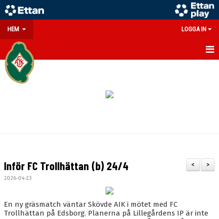
HEM
LOGGA IN
GÅ PÅ MATCH
PARTNERS
SOUVENIRER/WEBSHOP
FÖRENINGEN
KONTAKT
Inför FC Trollhättan (b) 24/4
<
>
DOKUMENT
2026-04-23
MEDLEMSINFO
En ny gräsmatch väntar Skövde AIK i mötet med FC
Trollhättan på Edsborg. Planerna på Lillegårdens IP är inte