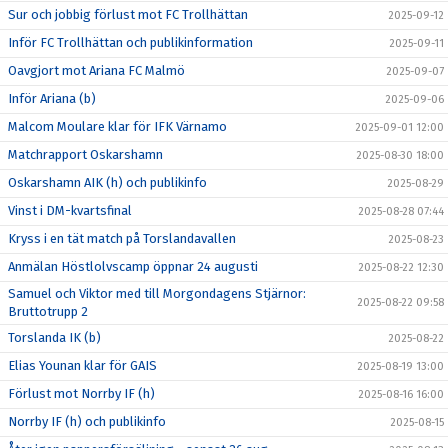
Sur och jobbig förlust mot FC Trollhättan
2025-09-12
Inför FC Trollhättan och publikinformation
2025-09-11
Oavgjort mot Ariana FC Malmö
2025-09-07
Inför Ariana (b)
2025-09-06
Malcom Moulare klar för IFK Värnamo
2025-09-01 12:00
Matchrapport Oskarshamn
2025-08-30 18:00
Oskarshamn AIK (h) och publikinfo
2025-08-29
Vinst i DM-kvartsfinal
2025-08-28 07:44
Kryss i en tät match på Torslandavallen
2025-08-23
Anmälan Höstlolvscamp öppnar 24 augusti
2025-08-22 12:30
Samuel och Viktor med till Morgondagens Stjärnor:
2025-08-22 09:58
Bruttotrupp 2
Torslanda IK (b)
2025-08-22
Elias Younan klar för GAIS
2025-08-19 13:00
Förlust mot Norrby IF (h)
2025-08-16 16:00
Norrby IF (h) och publikinfo
2025-08-15