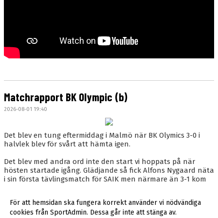
Matchrapport BK Olympic (b)
2026-08-01 19:40
Det blev en tung eftermiddag i Malmö när BK Olymics 3-0 i
halvlek blev för svårt att hämta igen.
Det blev med andra ord inte den start vi hoppats på när
hösten startade igång. Glädjande så fick Alfons Nygaard näta
i sin första tävlingsmatch för SAIK men närmare än 3-1 kom
inte vårt rödvita gäng.
För att hemsidan ska fungera korrekt använder vi nödvändiga
Läs mer »
cookies från SportAdmin. Dessa går inte att stänga av.