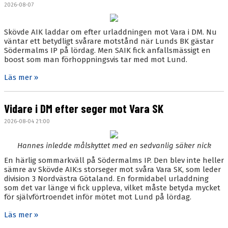
2026-08-07
Skövde AIK laddar om efter urladdningen mot Vara i DM. Nu
väntar ett betydligt svårare motstånd när Lunds BK gästar
Södermalms IP på lördag. Men SAIK fick anfallsmässigt en
boost som man förhoppningsvis tar med mot Lund.
Läs mer »
Vidare i DM efter seger mot Vara SK
2026-08-04 21:00
Hannes inledde målskyttet med en sedvanlig säker nick
En härlig sommarkväll på Södermalms IP. Den blev inte heller
sämre av Skövde AIK:s storseger mot svåra Vara SK, som leder
division 3 Nordvästra Götaland. En formidabel urladdning
som det var länge vi fick uppleva, vilket måste betyda mycket
för självförtroendet inför mötet mot Lund på lördag.
Läs mer »