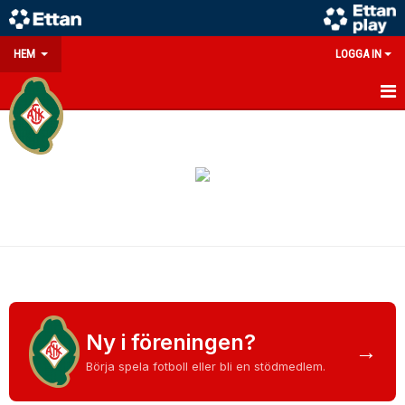
HEM
LOGGA IN
GÅ PÅ MATCH
PARTNERS
SOUVENIRER/WEBSHOP
FÖRENINGEN
KONTAKT
DOKUMENT
Ny i föreningen?
→
MEDLEMSINFO
Börja spela fotboll eller bli en stödmedlem.