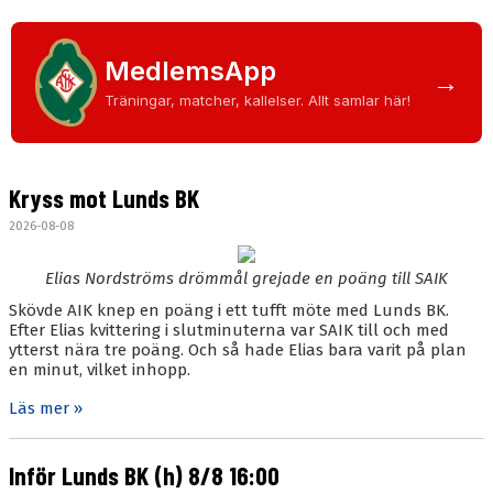
BLI MEDLEM
KALENDER
MedlemsApp
→
VÅRA LAG/TRÄNARE
Träningar, matcher, kallelser. Allt samlar här!
GAMLA AIK
Kryss mot Lunds BK
2026-08-08
Elias Nordströms drömmål grejade en poäng till SAIK
Skövde AIK knep en poäng i ett tufft möte med Lunds BK.
Efter Elias kvittering i slutminuterna var SAIK till och med
ytterst nära tre poäng. Och så hade Elias bara varit på plan
en minut, vilket inhopp.
Läs mer »
Inför Lunds BK (h) 8/8 16:00