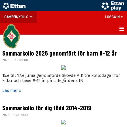
CAMPER/KOLLO
LOGGA IN
NYHETER/INFO
Sommarkollo 2026 genomfört för barn 9-12 år
BOKNINGSSIDA
2026-06-19 09:00
AVBOKNINGSREGLER
15:e till 17:e junia genomförde Skövde AIK tre kollodagar för
KONTAKT
killar och tjejer 9-12 år på Lillegårdens IP.
KALENDER
Läs mer »
FOTOALBUM
Sommarkollo för dig född 2014-2019
2026-06-08 16:00