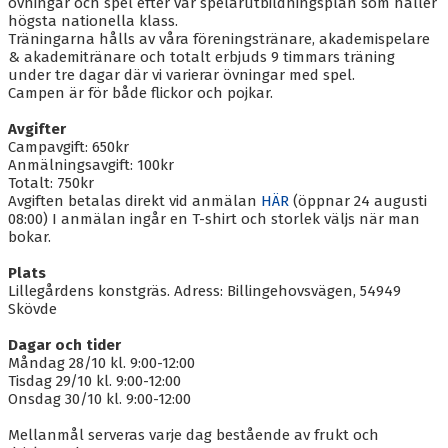
övningar och spel efter vår spelarutbildningsplan som håller
högsta nationella klass.
Träningarna hålls av våra föreningstränare, akademispelare
& akademitränare och totalt erbjuds 9 timmars träning
under tre dagar där vi varierar övningar med spel.
Campen är för både flickor och pojkar.
Avgifter
Campavgift: 650kr
Anmälningsavgift: 100kr
Totalt: 750kr
Avgiften betalas direkt vid anmälan
HÄR
(öppnar 24 augusti
08:00) I anmälan ingår en T-shirt och storlek väljs när man
bokar.
Plats
Lillegårdens konstgräs. Adress: Billingehovsvägen, 54949
Skövde
Dagar och tider
Måndag 28/10 kl. 9:00-12:00
Tisdag 29/10 kl. 9:00-12:00
Onsdag 30/10 kl. 9:00-12:00
Mellanmål serveras varje dag bestående av frukt och