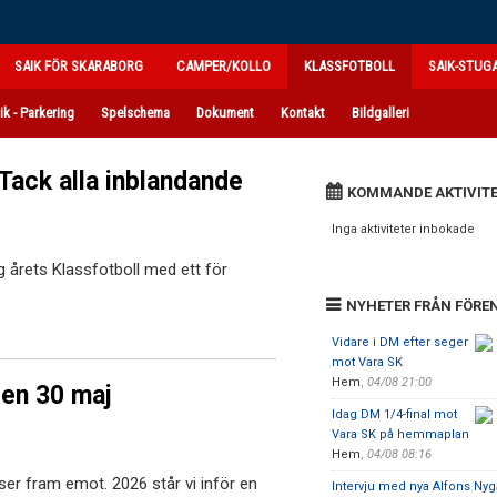
SAIK FÖR SKARABORG
CAMPER/KOLLO
KLASSFOTBOLL
SAIK-STUG
ik - Parkering
Spelschema
Dokument
Kontakt
Bildgalleri
Tack alla inblandande
KOMMANDE AKTIVITE
Inga aktiviteter inbokade
 årets Klassfotboll med ett för
NYHETER FRÅN FÖRE
Vidare i DM efter seger
mot Vara SK
Hem
,
04/08 21:00
gen 30 maj
Idag DM 1/4-final mot
Vara SK på hemmaplan
Hem
,
04/08 08:16
i ser fram emot. 2026 står vi inför en
Intervju med nya Alfons Nyg