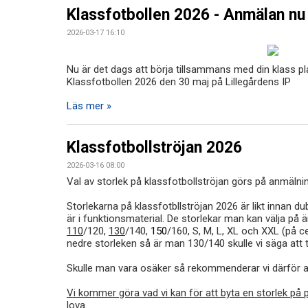
Klassfotbollen 2026 - Anmälan n
2026-03-17 16:10
Nu är det dags att börja tillsammans med din klass pl
Klassfotbollen 2026 den 30 maj på Lillegårdens IP
Läs mer »
Klassfotbollströjan 2026
2026-03-16 08:00
Val av storlek på klassfotbollströjan görs på anmälni
Storlekarna på klassfotbllströjan 2026 är likt innan d
är i funktionsmaterial. De storlekar man kan välja på ä
110
/120,
130
/140,
150
/160, S, M, L, XL och XXL (på ce
nedre storleken så är man 130/140 skulle vi säga att 
Skulle man vara osäker så rekommenderar vi därför a
Vi kommer göra vad vi kan för att byta en storlek på p
lova.