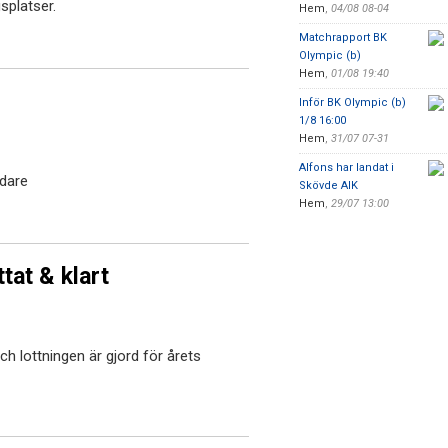
splatser.
Hem
,
04/08 08-04
Matchrapport BK
Olympic (b)
Hem
,
01/08 19:40
Inför BK Olympic (b)
1/8 16:00
Hem
,
31/07 07-31
Alfons har landat i
edare
Skövde AIK
Hem
,
29/07 13:00
tat & klart
h lottningen är gjord för årets