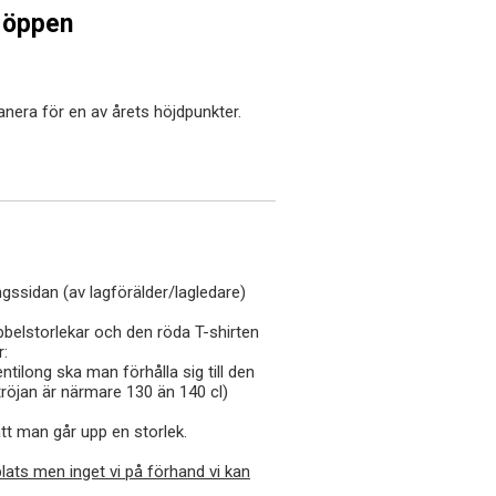
u öppen
anera för en av årets höjdpunkter.
ngssidan (av lagförälder/lagledare)
ubbelstorlekar och den röda T-shirten
r:
ntilong ska man förhålla sig till den
tröjan är närmare 130 än 140 cl)
tt man går upp en storlek.
lats men inget vi på förhand vi kan