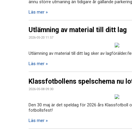
ännu större utmaning än tidigare år gällande parkering
Läs mer »
Utlämning av material till ditt lag
2026-05-20 11:57
Utlämning av material till ditt lag sker av lagförälder/l
Läs mer »
Klassfotbollens spelschema nu lot
2026-05-08 09:30
Den 30 maj är det speldag för 2026 års Klassfotboll oc
fotbollsfest!
Läs mer »