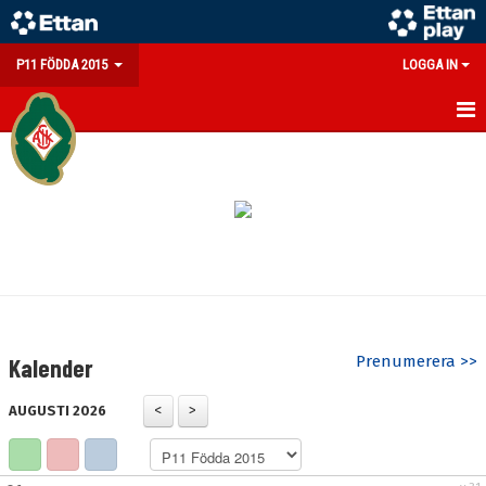
P11 FÖDDA 2015
LOGGA IN
HEM
NYHETER
KALENDER
MATCHER
TRUPPEN
Prenumerera >>
Kalender
BILDGALLERI
AUGUSTI 2026
DOKUMENT
KONTAKT