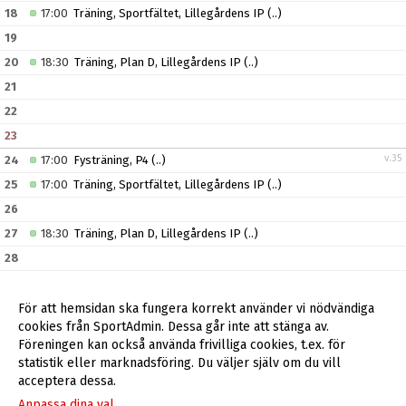
18
17:00
Träning, Sportfältet, Lillegårdens IP
(..)
19
20
18:30
Träning, Plan D, Lillegårdens IP
(..)
21
22
23
v.35
24
17:00
Fysträning, P4
(..)
25
17:00
Träning, Sportfältet, Lillegårdens IP
(..)
26
27
18:30
Träning, Plan D, Lillegårdens IP
(..)
28
29
30
För att hemsidan ska fungera korrekt använder vi nödvändiga
cookies från SportAdmin. Dessa går inte att stänga av.
v.36
31
17:00
Fysträning, P4
(..)
Föreningen kan också använda frivilliga cookies, t.ex. för
statistik eller marknadsföring. Du väljer själv om du vill
acceptera dessa.
Anpassa dina val