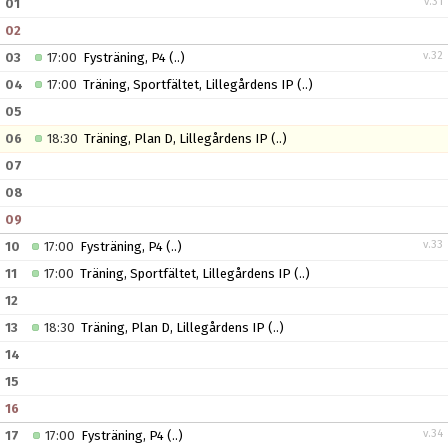
v.31
01
02
v.32
03
17:00
Fysträning, P4
(..)
04
17:00
Träning, Sportfältet, Lillegårdens IP
(..)
05
06
18:30
Träning, Plan D, Lillegårdens IP
(..)
07
08
09
v.33
10
17:00
Fysträning, P4
(..)
11
17:00
Träning, Sportfältet, Lillegårdens IP
(..)
12
13
18:30
Träning, Plan D, Lillegårdens IP
(..)
14
15
16
v.34
17
17:00
Fysträning, P4
(..)