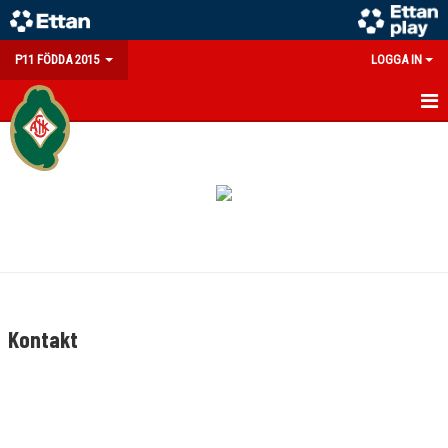
P11 FÖDDA 2015
LOGGA IN
HEM
NYHETER
KALENDER
MATCHER
TRUPPEN
Kontakt
BILDGALLERI
DOKUMENT
KONTAKT