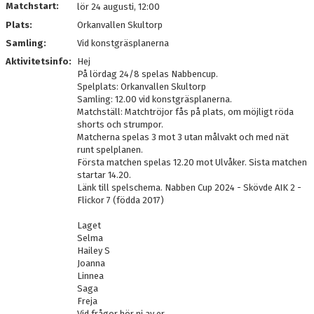
Matchstart:
lör 24 augusti, 12:00
Plats:
Orkanvallen Skultorp
Samling:
Vid konstgräsplanerna
Aktivitetsinfo:
Hej
På lördag 24/8 spelas Nabbencup.
Spelplats: Orkanvallen Skultorp
Samling: 12.00 vid konstgräsplanerna.
Matchställ: Matchtröjor fås på plats, om möjligt röda
shorts och strumpor.
Matcherna spelas 3 mot 3 utan målvakt och med nät
runt spelplanen.
Första matchen spelas 12.20 mot Ulvåker. Sista matchen
startar 14.20.
Länk till spelschema. Nabben Cup 2024 - Skövde AIK 2 -
Flickor 7 (födda 2017)
Laget
Selma
Hailey S
Joanna
Linnea
Saga
Freja
Vid frågor hör ni av er