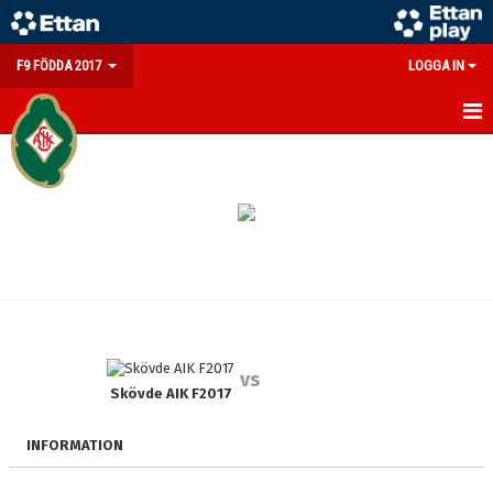
F9 FÖDDA 2017
LOGGA IN
HEM
NYHETER
KALENDER
MATCHER
TRUPPEN
vs
BILDGALLERI
Skövde AIK F2017
DOKUMENT
INFORMATION
KONTAKT