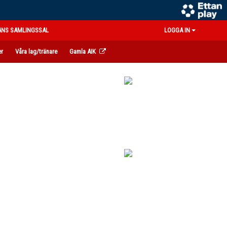
ANS SAMLINGSSAL
LOGGA IN
er
Våra lag/tränare
Gamla AIK