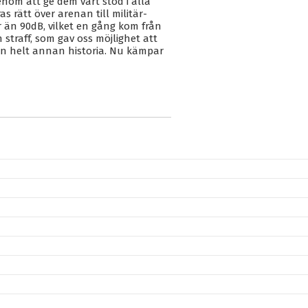
enom att ge dem vårt stöd i alla
as rätt över arenan till militär-
 än 90dB, vilket en gång kom från
straff, som gav oss möjlighet att
en helt annan historia. Nu kämpar