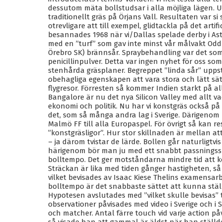
dessutom mäta bollstudsar i alla möjliga lägen. U
traditionellt gräs på Örjans Vall. Resultaten var s
otrevligare att till exempel, glidtackla på det arti
besannades 1968 när vi/Dallas spelade derby i 
med en ”turf” som gav inte minst vår målvakt Odd
Örebro SK) brännsår. Spraybehandling var det so
penicillinpulver. Detta var ingen nyhet för oss som
stenhårda gräsplaner. Begreppet ”linda sår” upp
obehagliga egenskapen att vara stora och lätt sät
flygresor. Förresten så kommer Indien starkt på a
Bangalore är nu det nya Silicon Valley med allt va
ekonomi och politik. Nu har vi konstgräs också på
det, som så många andra lag i Sverige. Därigenom
Malmö FF till alla Europaspel. För övrigt så kan r
”konstgräsligor”. Hur stor skillnaden är mellan a
– ja därom tvistar de lärde. Bollen går naturligtv
härigenom bör man ju med ett snabbt passningssp
bolltempo. Det ger motståndarna mindre tid att ko
Sträckan är lika med tiden gånger hastigheten, så
vilket bevisades av Isaac Kiese Thelins examensar
bolltempo är det snabbaste sättet att kunna stäl
Hypotesen avslutades med ”vilket skulle bevisas” ti
observationer påvisades med video i Sverige och 
och matcher. Antal färre touch vid varje action på