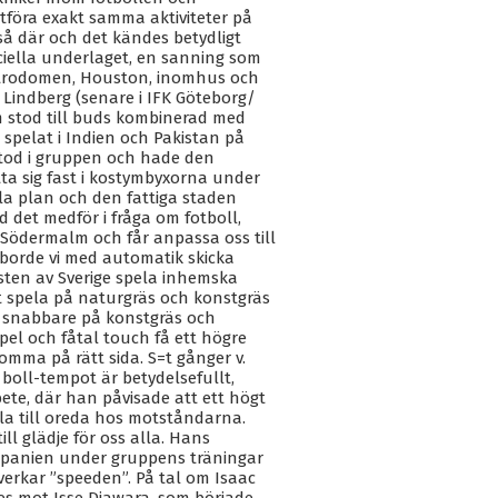
tföra exakt samma aktiviteter på
i så där och det kändes betydligt
ficiella underlaget, en sanning som
Astrodomen, Houston, inomhus och
 Lindberg (senare i IFK Göteborg/
m stod till buds kombinerad med
 spelat i Indien och Pakistan på
stod i gruppen och hade den
ta sig fast i kostymbyxorna under
lla plan och den fattiga staden
d det medför i fråga om fotboll,
 Södermalm och får anpassa oss till
 borde vi med automatik skicka
esten av Sverige spela inhemska
tt spela på naturgräs och konstgräs
is snabbare på konstgräs och
el och fåtal touch få ett högre
mma på rätt sida. S=t gånger v.
 boll-tempot är betydelsefullt,
bete, där han påvisade att ett högt
la till oreda hos motståndarna.
ll glädje för oss alla. Hans
i Spanien under gruppens träningar
verkar ”speeden”. På tal om Isaac