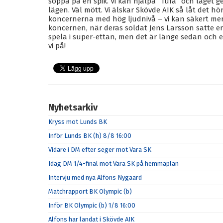
soppa på en spik. Vi kan hjälpa ”Tufa” och laget g
lägen. Väl mött. Vi älskar Skövde AIK så låt det hör
koncernerna med hög ljudnivå – vi kan säkert mer
koncernen, när deras soldat Jens Larsson satte en 
spela i super-ettan, men det är länge sedan och 
vi på!
Nyhetsarkiv
Kryss mot Lunds BK
Inför Lunds BK (h) 8/8 16:00
Vidare i DM efter seger mot Vara SK
Idag DM 1/4-final mot Vara SK på hemmaplan
Intervju med nya Alfons Nygaard
Matchrapport BK Olympic (b)
Inför BK Olympic (b) 1/8 16:00
Alfons har landat i Skövde AIK