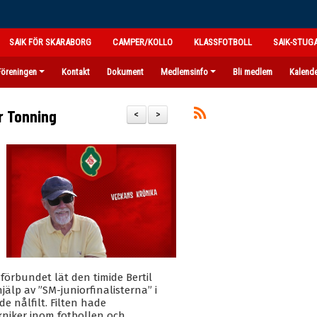
SAIK FÖR SKARABORG
CAMPER/KOLLO
KLASSFOTBOLL
SAIK-STUG
Föreningen
Kontakt
Dokument
Medlemsinfo
Bli medlem
Kalend
r Tonning
<
>
förbundet lät den timide Bertil
älp av ”SM-juniorfinalisterna” i
 nålfilt. Filten hade
tekniker inom fotbollen och