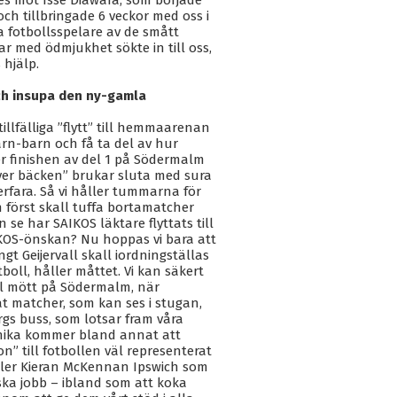
es mot Isse Diawara, som började
och tillbringade 6 veckor med oss i
ga fotbollsspelare av de smått
r med ödmjukhet sökte in till oss,
 hjälp.
ch insupa den ny-gamla
llfälliga ”flytt” till hemmaarenan
arn-barn och få ta del av hur
r finishen av del 1 på Södermalm
över bäcken” brukar sluta med sura
erfara. Så vi håller tummarna för
örst skall tuffa bortamatcher
n se har SAIKOS läktare flyttats till
IKOS-önskan? Nu hoppas vi bara att
Geijervall skall iordningställas
tboll, håller måttet. Vi kan säkert
äl mött på Södermalm, när
t matcher, som kan ses i stugan,
rgs buss, som lotsar fram våra
rönika kommer bland annat att
n” till fotbollen väl representerat
eller Kieran McKennan Ipswich som
ka jobb – ibland som att koka