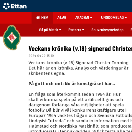
HEM
A-LAG
AKADEMI
UNGDOMSLAG
Gå på Match
Partners
Souvenirer/webshop
Veckans krönika (v.18) signerad Christe
2024-04-29 15:10
Veckans krönika (v. 18) Signerad Christer Tonning.
Det här är en krönika. Analys och värderingar är
skribentens egna.
På gott och ont: Nu är konstgräset här...
En fråga som återkommit sedan 1964 är: Hur
skall vi kunna spela på ett artificiellt gräs och
därigenom förlänga våra möjligheter att spela
fotboll? Då blir vi väl konkurrenskraftigare ute i
Europa? 1964 väcktes frågan och Svenska Fotbolls
Lindqvist ”utreda” och samla in information med hj
Halmstad och Nordiska Maskinfilt, som producerade
introducerats i tennis-världen. Vi fick testa alla 