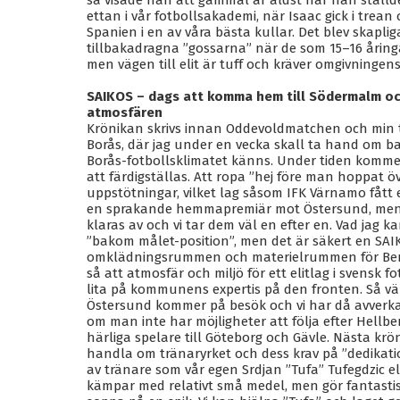
så visade han att gammal är äldst när han ställd
ettan i vår fotbollsakademi, när Isaac gick i trean 
Spanien i en av våra bästa kullar. Det blev skapli
tillbakadragna ”gossarna” när de som 15–16 åringa
men vägen till elit är tuff och kräver omgivningens
SAIKOS – dags att komma hem till Södermalm o
atmosfären
Krönikan skrivs innan Oddevoldmatchen och min ti
Borås, där jag under en vecka skall ta hand om b
Borås-fotbollsklimatet känns. Under tiden komme
att färdigställas. Att ropa ”hej före man hoppat 
uppstötningar, vilket lag såsom IFK Värnamo fått 
en sprakande hemmapremiär mot Östersund, men f
klaras av och vi tar dem väl en efter en. Vad jag ka
”bakom målet-position”, men det är säkert en SA
omklädningsrummen och materielrummen för Bengt 
så att atmosfär och miljö för ett elitlag i svensk fo
lita på kommunens expertis på den fronten. Så v
Östersund kommer på besök och vi har då avverka
om man inte har möjligheter att följa efter Hellbe
härliga spelare till Göteborg och Gävle. Nästa k
handla om tränaryrket och dess krav på ”dedikatio
av tränare som vår egen Srdjan ”Tufa” Tufegdzic 
kämpar med relativt små medel, men gör fantastis