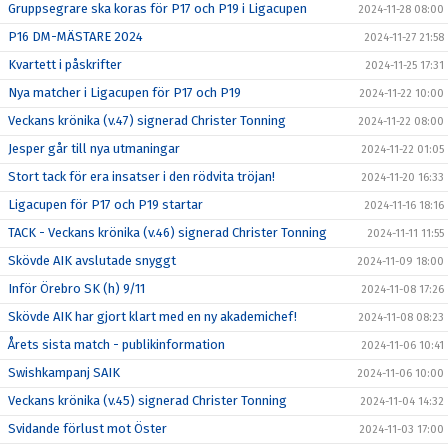
Gruppsegrare ska koras för P17 och P19 i Ligacupen
2024-11-28 08:00
P16 DM-MÄSTARE 2024
2024-11-27 21:58
Kvartett i påskrifter
2024-11-25 17:31
Nya matcher i Ligacupen för P17 och P19
2024-11-22 10:00
Veckans krönika (v.47) signerad Christer Tonning
2024-11-22 08:00
Jesper går till nya utmaningar
2024-11-22 01:05
Stort tack för era insatser i den rödvita tröjan!
2024-11-20 16:33
Ligacupen för P17 och P19 startar
2024-11-16 18:16
TACK - Veckans krönika (v.46) signerad Christer Tonning
2024-11-11 11:55
Skövde AIK avslutade snyggt
2024-11-09 18:00
Inför Örebro SK (h) 9/11
2024-11-08 17:26
Skövde AIK har gjort klart med en ny akademichef!
2024-11-08 08:23
Årets sista match - publikinformation
2024-11-06 10:41
Swishkampanj SAIK
2024-11-06 10:00
Veckans krönika (v.45) signerad Christer Tonning
2024-11-04 14:32
Svidande förlust mot Öster
2024-11-03 17:00