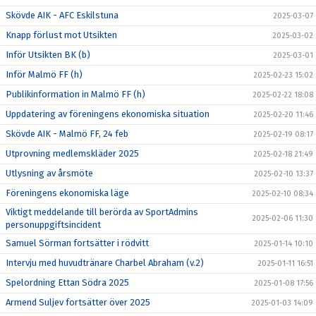
Skövde AIK - AFC Eskilstuna
2025-03-07
Knapp förlust mot Utsikten
2025-03-02
Inför Utsikten BK (b)
2025-03-01
Inför Malmö FF (h)
2025-02-23 15:02
Publikinformation in Malmö FF (h)
2025-02-22 18:08
Uppdatering av föreningens ekonomiska situation
2025-02-20 11:46
Skövde AIK - Malmö FF, 24 feb
2025-02-19 08:17
Utprovning medlemskläder 2025
2025-02-18 21:49
Utlysning av årsmöte
2025-02-10 13:37
Föreningens ekonomiska läge
2025-02-10 08:34
Viktigt meddelande till berörda av SportAdmins
2025-02-06 11:30
personuppgiftsincident
Samuel Sörman fortsätter i rödvitt
2025-01-14 10:10
Intervju med huvudtränare Charbel Abraham (v.2)
2025-01-11 16:51
Spelordning Ettan Södra 2025
2025-01-08 17:56
Armend Suljev fortsätter över 2025
2025-01-03 14:09