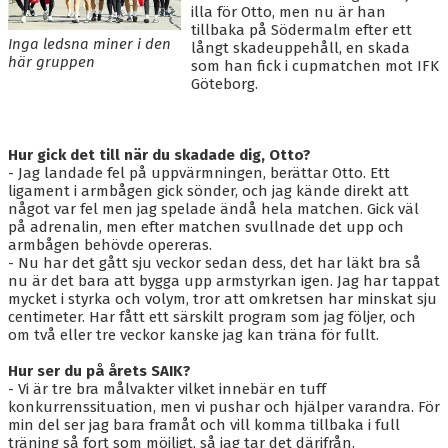
BLI MEDLEM
illa för Otto, men nu är han
tillbaka på Södermalm efter ett
Inga ledsna miner i den
KALENDER
långt skadeuppehåll, en skada
här gruppen
som han fick i cupmatchen mot IFK
Göteborg.
VÅRA LAG/TRÄNARE
GAMLA AIK
Hur gick det till när du skadade dig, Otto?
- Jag landade fel på uppvärmningen, berättar Otto. Ett
ligament i armbågen gick sönder, och jag kände direkt att
något var fel men jag spelade ändå hela matchen. Gick väl
på adrenalin, men efter matchen svullnade det upp och
armbågen behövde opereras.
- Nu har det gått sju veckor sedan dess, det har läkt bra så
nu är det bara att bygga upp armstyrkan igen. Jag har tappat
mycket i styrka och volym, tror att omkretsen har minskat sju
centimeter. Har fått ett särskilt program som jag följer, och
om två eller tre veckor kanske jag kan träna för fullt.
Hur ser du på årets SAIK?
- Vi är tre bra målvakter vilket innebär en tuff
konkurrenssituation, men vi pushar och hjälper varandra. För
min del ser jag bara framåt och vill komma tillbaka i full
träning så fort som möjligt, så jag tar det därifrån.