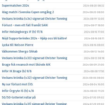
Supermatchen 2024
2024-08-20 08:32
Idag match i Svenska Cupen omgång 2
2024-08-20 08:00
Veckans krönika (v.34) signerad Christer Tonning
2024-08-19 12:00
Förlust - men ett fall framåt SAIK
2024-08-17 18:00
Inför Helsingborgs IF (h) 17/8
2024-08-16 17:00
Nöjd Supporterindex 2024 - Hjälp oss bli bättre!
2024-08-16 08:11
Lycka till Nelson Pierre
2024-08-16 08:00
Välkommen Shergo Shhab
2024-08-12 14:00
Veckans krönika (v.33) signerad Christer Tonning
2024-08-12 08:18
Brage fick revansch mot Skövde AIK
2024-08-09 21:00
Inför IK Brage (b) 9/8
2024-08-08 17:50
Veckans krönika (v.32) signerad Christer Tonning
2024-08-06 08:00
Ny sur förlust mot ÖIS
2024-08-04 16:00
Inför Örgryte IS (h) 4/8
2024-08-03 11:20
50/50-lotteriet rullar på
2024-07-30 09:02
Veckans krönika (v.31) signerad Christer Tonning
2024-07-29 09:02