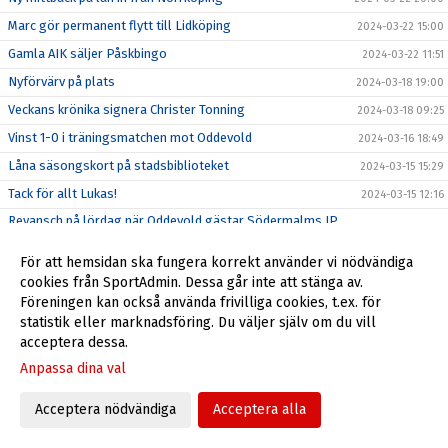
Marc gör permanent flytt till Lidköping
2024-03-22 15:00
Gamla AIK säljer Påskbingo
2024-03-22 11:51
Nyförvärv på plats
2024-03-18 19:00
Veckans krönika signera Christer Tonning
2024-03-18 09:25
Vinst 1-0 i träningsmatchen mot Oddevold
2024-03-16 18:49
Låna säsongskort på stadsbiblioteket
2024-03-15 15:29
Tack för allt Lukas!
2024-03-15 12:16
Revansch på lördag när Oddevold gästar Södermalms IP
2024-03-13 15:00
(Uppdaterad)
För att hemsidan ska fungera korrekt använder vi nödvändiga
Veckans krönika signera Christer Tonning
2024-03-12 14:33
cookies från SportAdmin. Dessa går inte att stänga av.
OBS! Ny tid för årsmöte 19/3 19:00
2024-03-12 10:34
Föreningen kan också använda frivilliga cookies, t.ex. för
Inför IF Karlstad Fotboll (b), 9/3
statistik eller marknadsföring. Du väljer själv om du vill
2024-03-08 22:37
acceptera dessa.
Veckans krönika signerad Christer Tonning
2024-03-05 09:15
Anpassa dina val
All fotboll -25% på Intersport
2024-03-04 15:24
Seger i sista gruppspelsmatch i Svenska cupen
2024-03-04 12:00
Acceptera nödvändiga
Acceptera alla
Inför Nordic United i Svenska Cupen
2024-03-02 17:45