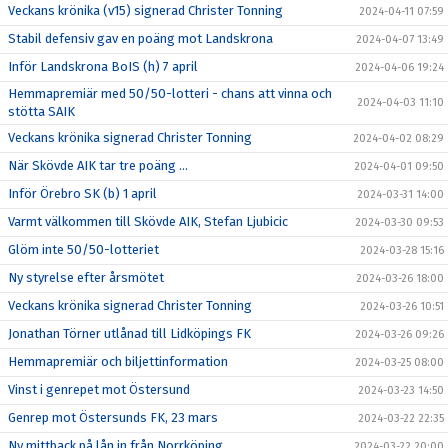
Veckans krönika (v15) signerad Christer Tonning
2024-04-11 07:59
Stabil defensiv gav en poäng mot Landskrona
2024-04-07 13:49
Inför Landskrona BoIS (h) 7 april
2024-04-06 19:24
Hemmapremiär med 50/50-lotteri - chans att vinna och
2024-04-03 11:10
stötta SAIK
Veckans krönika signerad Christer Tonning
2024-04-02 08:29
När Skövde AIK tar tre poäng ...
2024-04-01 09:50
Inför Örebro SK (b) 1 april
2024-03-31 14:00
Varmt välkommen till Skövde AIK, Stefan Ljubicic
2024-03-30 09:53
Glöm inte 50/50-lotteriet
2024-03-28 15:16
Ny styrelse efter årsmötet
2024-03-26 18:00
Veckans krönika signerad Christer Tonning
2024-03-26 10:51
Jonathan Törner utlånad till Lidköpings FK
2024-03-26 09:26
Hemmapremiär och biljettinformation
2024-03-25 08:00
Vinst i genrepet mot Östersund
2024-03-23 14:50
Genrep mot Östersunds FK, 23 mars
2024-03-22 22:35
Ny mittback på lån in från Norrköping
2024-03-22 20:00