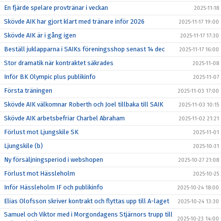
En fjärde spelare provtränar i veckan
2025-11-18
Skövde AIK har gjort klart med tränare inför 2026
2025-11-17 19:00
Skövde AIK är i gång igen
2025-11-17 17:30
Beställ juklapparna i SAIKs föreningsshop senast 14 dec
2025-11-17 16:00
Stor dramatik när kontraktet säkrades
2025-11-08
Inför BK Olympic plus publikinfo
2025-11-07
Första träningen
2025-11-03 17:00
Skövde AIK välkomnar Roberth och Joel tillbaka till SAIK
2025-11-03 10:15
Skövde AIK arbetsbefriar Charbel Abraham
2025-11-02 21:21
Förlust mot Ljungskile SK
2025-11-01
Ljungskile (b)
2025-10-31
Ny försäljningsperiod i webshopen
2025-10-27 21:08
Förlust mot Hässleholm
2025-10-25
Inför Hässleholm IF och publikinfo
2025-10-24 18:00
Elias Olofsson skriver kontrakt och flyttas upp till A-laget
2025-10-24 13:30
Samuel och Viktor med i Morgondagens Stjärnors trupp till
2025-10-23 14:00