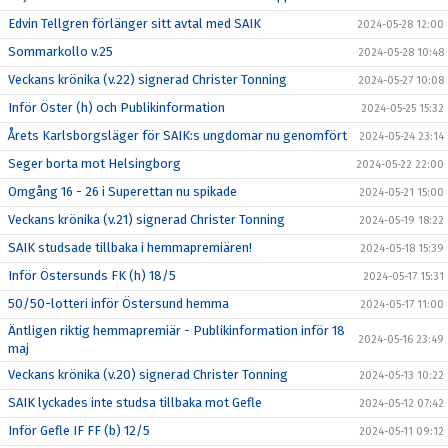
Edvin Tellgren förlänger sitt avtal med SAIK
2024-05-28 12:00
Sommarkollo v.25
2024-05-28 10:48
Veckans krönika (v.22) signerad Christer Tonning
2024-05-27 10:08
Inför Öster (h) och Publikinformation
2024-05-25 15:32
Årets Karlsborgsläger för SAIK:s ungdomar nu genomfört
2024-05-24 23:14
Seger borta mot Helsingborg
2024-05-22 22:00
Omgång 16 - 26 i Superettan nu spikade
2024-05-21 15:00
Veckans krönika (v.21) signerad Christer Tonning
2024-05-19 18:22
SAIK studsade tillbaka i hemmapremiären!
2024-05-18 15:39
Inför Östersunds FK (h) 18/5
2024-05-17 15:31
50/50-lotteri inför Östersund hemma
2024-05-17 11:00
Äntligen riktig hemmapremiär - Publikinformation inför 18
2024-05-16 23:49
maj
Veckans krönika (v.20) signerad Christer Tonning
2024-05-13 10:22
SAIK lyckades inte studsa tillbaka mot Gefle
2024-05-12 07:42
Inför Gefle IF FF (b) 12/5
2024-05-11 09:12