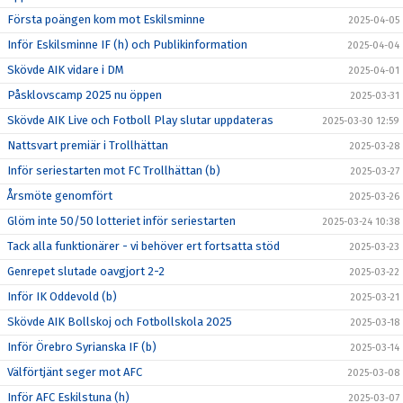
Första poängen kom mot Eskilsminne
2025-04-05
Inför Eskilsminne IF (h) och Publikinformation
2025-04-04
Skövde AIK vidare i DM
2025-04-01
Påsklovscamp 2025 nu öppen
2025-03-31
Skövde AIK Live och Fotboll Play slutar uppdateras
2025-03-30 12:59
Nattsvart premiär i Trollhättan
2025-03-28
Inför seriestarten mot FC Trollhättan (b)
2025-03-27
Årsmöte genomfört
2025-03-26
Glöm inte 50/50 lotteriet inför seriestarten
2025-03-24 10:38
Tack alla funktionärer - vi behöver ert fortsatta stöd
2025-03-23
Genrepet slutade oavgjort 2-2
2025-03-22
Inför IK Oddevold (b)
2025-03-21
Skövde AIK Bollskoj och Fotbollskola 2025
2025-03-18
Inför Örebro Syrianska IF (b)
2025-03-14
Välförtjänt seger mot AFC
2025-03-08
Inför AFC Eskilstuna (h)
2025-03-07