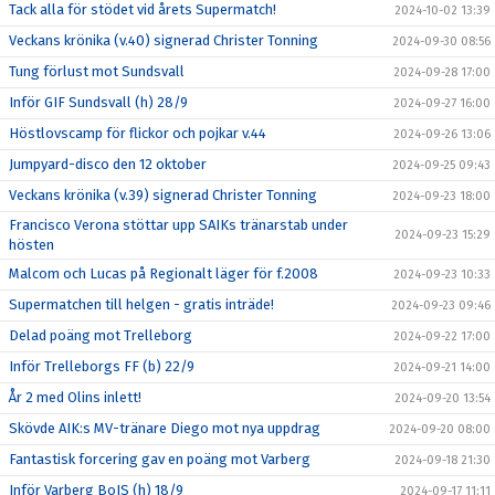
Tack alla för stödet vid årets Supermatch!
2024-10-02 13:39
Veckans krönika (v.40) signerad Christer Tonning
2024-09-30 08:56
Tung förlust mot Sundsvall
2024-09-28 17:00
Inför GIF Sundsvall (h) 28/9
2024-09-27 16:00
Höstlovscamp för flickor och pojkar v.44
2024-09-26 13:06
Jumpyard-disco den 12 oktober
2024-09-25 09:43
Veckans krönika (v.39) signerad Christer Tonning
2024-09-23 18:00
Francisco Verona stöttar upp SAIKs tränarstab under
2024-09-23 15:29
hösten
Malcom och Lucas på Regionalt läger för f.2008
2024-09-23 10:33
Supermatchen till helgen - gratis inträde!
2024-09-23 09:46
Delad poäng mot Trelleborg
2024-09-22 17:00
Inför Trelleborgs FF (b) 22/9
2024-09-21 14:00
År 2 med Olins inlett!
2024-09-20 13:54
Skövde AIK:s MV-tränare Diego mot nya uppdrag
2024-09-20 08:00
Fantastisk forcering gav en poäng mot Varberg
2024-09-18 21:30
Inför Varberg BoIS (h) 18/9
2024-09-17 11:11