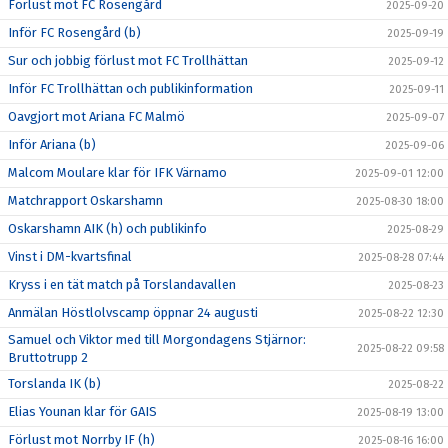
Förlust mot FC Rosengård
2025-09-20
Inför FC Rosengård (b)
2025-09-19
Sur och jobbig förlust mot FC Trollhättan
2025-09-12
Inför FC Trollhättan och publikinformation
2025-09-11
Oavgjort mot Ariana FC Malmö
2025-09-07
Inför Ariana (b)
2025-09-06
Malcom Moulare klar för IFK Värnamo
2025-09-01 12:00
Matchrapport Oskarshamn
2025-08-30 18:00
Oskarshamn AIK (h) och publikinfo
2025-08-29
Vinst i DM-kvartsfinal
2025-08-28 07:44
Kryss i en tät match på Torslandavallen
2025-08-23
Anmälan Höstlolvscamp öppnar 24 augusti
2025-08-22 12:30
Samuel och Viktor med till Morgondagens Stjärnor:
2025-08-22 09:58
Bruttotrupp 2
Torslanda IK (b)
2025-08-22
Elias Younan klar för GAIS
2025-08-19 13:00
Förlust mot Norrby IF (h)
2025-08-16 16:00