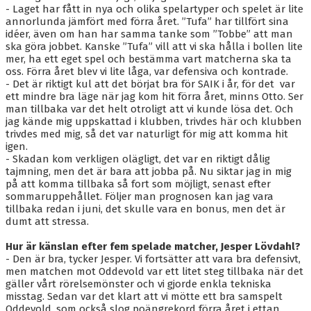
- Laget har fått in nya och olika spelartyper och spelet är lite
annorlunda jämfört med förra året. ”Tufa” har tillfört sina
idéer, även om han har samma tanke som ”Tobbe” att man
ska göra jobbet. Kanske ”Tufa” vill att vi ska hålla i bollen lite
mer, ha ett eget spel och bestämma vart matcherna ska ta
oss. Förra året blev vi lite låga, var defensiva och kontrade.
- Det är riktigt kul att det börjat bra för SAIK i år, för det var
ett mindre bra läge när jag kom hit förra året, minns Otto. Ser
man tillbaka var det helt otroligt att vi kunde lösa det. Och
jag kände mig uppskattad i klubben, trivdes här och klubben
trivdes med mig, så det var naturligt för mig att komma hit
igen.
- Skadan kom verkligen olägligt, det var en riktigt dålig
tajmning, men det är bara att jobba på. Nu siktar jag in mig
på att komma tillbaka så fort som möjligt, senast efter
sommaruppehållet. Följer man prognosen kan jag vara
tillbaka redan i juni, det skulle vara en bonus, men det är
dumt att stressa.
Hur är känslan efter fem spelade matcher, Jesper Lövdahl?
- Den är bra, tycker Jesper. Vi fortsätter att vara bra defensivt,
men matchen mot Oddevold var ett litet steg tillbaka när det
gäller vårt rörelsemönster och vi gjorde enkla tekniska
misstag. Sedan var det klart att vi mötte ett bra samspelt
Oddevold, som också slog poängrekord förra året i ettan.