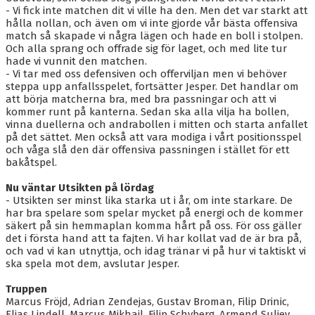
- Vi fick inte matchen dit vi ville ha den. Men det var starkt att
hålla nollan, och även om vi inte gjorde vår bästa offensiva
match så skapade vi några lägen och hade en boll i stolpen.
Och alla sprang och offrade sig för laget, och med lite tur
hade vi vunnit den matchen.
- Vi tar med oss defensiven och offerviljan men vi behöver
steppa upp anfallsspelet, fortsätter Jesper. Det handlar om
att börja matcherna bra, med bra passningar och att vi
kommer runt på kanterna. Sedan ska alla vilja ha bollen,
vinna duellerna och andrabollen i mitten och starta anfallet
på det sättet. Men också att vara modiga i vårt positionsspel
och våga slå den där offensiva passningen i stället för ett
bakåtspel.
Nu väntar Utsikten på lördag
- Utsikten ser minst lika starka ut i år, om inte starkare. De
har bra spelare som spelar mycket på energi och de kommer
säkert på sin hemmaplan komma hårt på oss. För oss gäller
det i första hand att ta fajten. Vi har kollat vad de är bra på,
och vad vi kan utnyttja, och idag tränar vi på hur vi taktiskt vi
ska spela mot dem, avslutar Jesper.
Truppen
Marcus Fröjd, Adrian Zendejas, Gustav Broman, Filip Drinic,
Elias Lindell, Marcus Mikhail, Filip Schyberg, Armend Suljev,