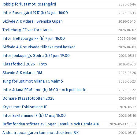
Jobbig förlust mot Rosengård
2026-06-14
Inför Rosengård 1917 (b) 14 juni 16:00
2026-06-13
Skövde AIK vidare i Svenska Cupen
2026-06-10
Trelleborg FF var för starka
2026-06-07
Inför Trelleborgs FF (b) 7 juni 16:00
2026-06-06
Skövde AIK studsade tillbaka med besked
2026-06-01
Inför Jönköpings Södra (h) 1 juni 19:00
2026-05-31
Klassfotboll 2026 - Foto
2026-05-30
Skövde AIK vidare i DM
2026-05-26
Tung förlust mot Ariana FC Malmö
2026-05-23
Inför Ariana FC Malmö (h) 16:00 - och publikinfo
2026-05-22
Domare Klassfotbollen 2026
2026-05-21
Kryss mot Eskilsminne IF
2026-05-17
Inför Eskilsminne IF (b) 17 maj 16:00
2026-05-16
Drömfonden stöttas av Logen Camulus och Gamla AIK
2026-05-13 10:00
Andra trepoängaren kom mot Utsiktens BK
2026-05-13