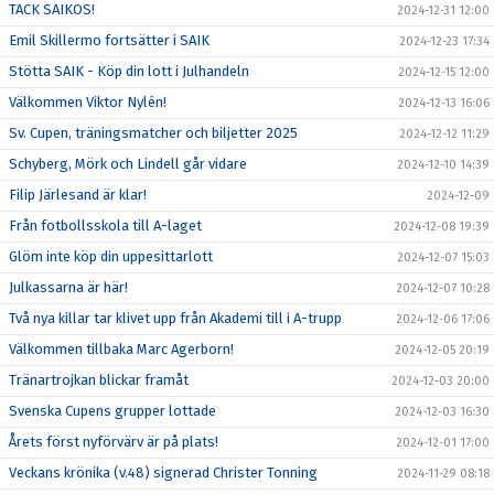
TACK SAIKOS!
2024-12-31 12:00
Emil Skillermo fortsätter i SAIK
2024-12-23 17:34
Stötta SAIK - Köp din lott i Julhandeln
2024-12-15 12:00
Välkommen Viktor Nylén!
2024-12-13 16:06
Sv. Cupen, träningsmatcher och biljetter 2025
2024-12-12 11:29
Schyberg, Mörk och Lindell går vidare
2024-12-10 14:39
Filip Järlesand är klar!
2024-12-09
Från fotbollsskola till A-laget
2024-12-08 19:39
Glöm inte köp din uppesittarlott
2024-12-07 15:03
Julkassarna är här!
2024-12-07 10:28
Två nya killar tar klivet upp från Akademi till i A-trupp
2024-12-06 17:06
Välkommen tillbaka Marc Agerborn!
2024-12-05 20:19
Tränartrojkan blickar framåt
2024-12-03 20:00
Svenska Cupens grupper lottade
2024-12-03 16:30
Årets först nyförvärv är på plats!
2024-12-01 17:00
Veckans krönika (v.48) signerad Christer Tonning
2024-11-29 08:18