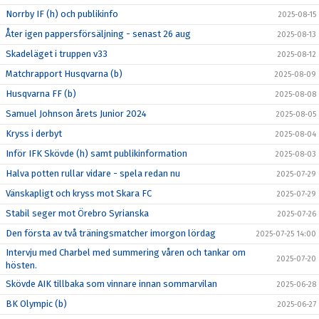
Norrby IF (h) och publikinfo
2025-08-15
Åter igen pappersförsäljning - senast 26 aug
2025-08-13
Skadeläget i truppen v33
2025-08-12
Matchrapport Husqvarna (b)
2025-08-09
Husqvarna FF (b)
2025-08-08
Samuel Johnson årets Junior 2024
2025-08-05
Kryss i derbyt
2025-08-04
Inför IFK Skövde (h) samt publikinformation
2025-08-03
Halva potten rullar vidare - spela redan nu
2025-07-29
Vänskapligt och kryss mot Skara FC
2025-07-29
Stabil seger mot Örebro Syrianska
2025-07-26
Den första av två träningsmatcher imorgon lördag
2025-07-25 14:00
Intervju med Charbel med summering våren och tankar om
2025-07-20
hösten.
Skövde AIK tillbaka som vinnare innan sommarvilan
2025-06-28
BK Olympic (b)
2025-06-27