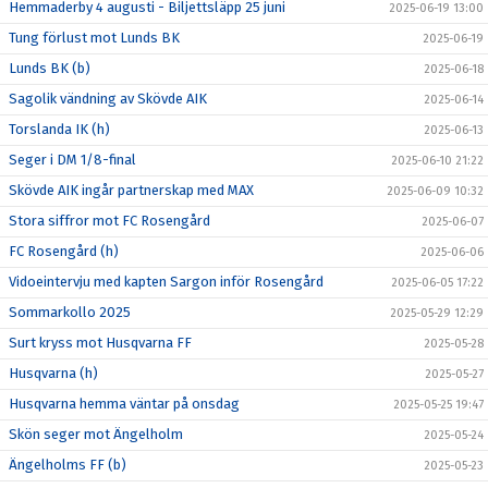
Hemmaderby 4 augusti - Biljettsläpp 25 juni
2025-06-19 13:00
Tung förlust mot Lunds BK
2025-06-19
Lunds BK (b)
2025-06-18
Sagolik vändning av Skövde AIK
2025-06-14
Torslanda IK (h)
2025-06-13
Seger i DM 1/8-final
2025-06-10 21:22
Skövde AIK ingår partnerskap med MAX
2025-06-09 10:32
Stora siffror mot FC Rosengård
2025-06-07
FC Rosengård (h)
2025-06-06
Vidoeintervju med kapten Sargon inför Rosengård
2025-06-05 17:22
Sommarkollo 2025
2025-05-29 12:29
Surt kryss mot Husqvarna FF
2025-05-28
Husqvarna (h)
2025-05-27
Husqvarna hemma väntar på onsdag
2025-05-25 19:47
Skön seger mot Ängelholm
2025-05-24
Ängelholms FF (b)
2025-05-23