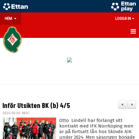
HEM
LOGGA IN
GÅ PÅ MATCH
PARTNERS
SOUVENIRER/WEBSHOP
FÖRENINGEN
KONTAKT
Inför Utsikten BK (b) 4/5
<
>
DOKUMENT
2024-05-03 18:07
Otto Lindell har förlängt sitt
MEDLEMSINFO
kontrakt med IFK Norrköping men
är på fortsatt lån hos Skövde AIK
under 2024. Men säsongen började