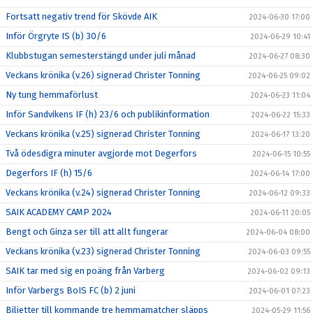
Fortsatt negativ trend för Skövde AIK
2024-06-30 17:00
Inför Örgryte IS (b) 30/6
2024-06-29 10:41
Klubbstugan semesterstängd under juli månad
2024-06-27 08:30
Veckans krönika (v.26) signerad Christer Tonning
2024-06-25 09:02
Ny tung hemmaförlust
2024-06-23 11:04
Inför Sandvikens IF (h) 23/6 och publikinformation
2024-06-22 15:33
Veckans krönika (v.25) signerad Christer Tonning
2024-06-17 13:20
Två ödesdigra minuter avgjorde mot Degerfors
2024-06-15 10:55
Degerfors IF (h) 15/6
2024-06-14 17:00
Veckans krönika (v.24) signerad Christer Tonning
2024-06-12 09:33
SAIK ACADEMY CAMP 2024
2024-06-11 20:05
Bengt och Ginza ser till att allt fungerar
2024-06-04 08:00
Veckans krönika (v.23) signerad Christer Tonning
2024-06-03 09:55
SAIK tar med sig en poäng från Varberg
2024-06-02 09:13
Inför Varbergs BoIS FC (b) 2 juni
2024-06-01 07:23
Biljetter till kommande tre hemmamatcher släpps
2024-05-29 11:56