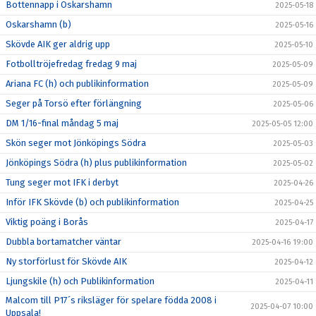
Bottennapp i Oskarshamn
2025-05-18
Oskarshamn (b)
2025-05-16
Skövde AIK ger aldrig upp
2025-05-10
Fotbolltröjefredag fredag 9 maj
2025-05-09
Ariana FC (h) och publikinformation
2025-05-09
Seger på Torsö efter förlängning
2025-05-06
DM 1/16-final måndag 5 maj
2025-05-05 12:00
Skön seger mot Jönköpings Södra
2025-05-03
Jönköpings Södra (h) plus publikinformation
2025-05-02
Tung seger mot IFK i derbyt
2025-04-26
Inför IFK Skövde (b) och publikinformation
2025-04-25
Viktig poäng i Borås
2025-04-17
Dubbla bortamatcher väntar
2025-04-16 19:00
Ny storförlust för Skövde AIK
2025-04-12
Ljungskile (h) och Publikinformation
2025-04-11
Malcom till P17´s riksläger för spelare födda 2008 i
2025-04-07 10:00
Uppsala!