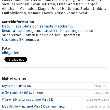
Samuel Sörman, Edvin Tellgren, Elmar Abraham, Sargon
Abraham, Mamadou Diagne, Fritiof Hellichius, Stefan Ljubicic,
Emil Skillermo, Mamadu Moro, Adrian Zendelovski.
Matchinformation
Datum, spelplats och senaste matche
r SvFF
Resultat, spelprogram, statistik och avstängda spelare
Superettan – officiell hemsida för Superettan
Utsiktens BK
hemsida
Foto
Bildgalleri
Nyhetsarkiv
Kryss mot Lunds BK
2026-08-08
Inför Lunds BK (h) 8/8 16:00
2026-08-07
Vidare i DM efter seger mot Vara SK
2026-08-04 21:00
Idag DM 1/4-final mot Vara SK på hemmaplan
2026-08-04 08:16