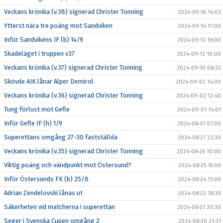
Veckans krönika (v.38) signerad Christer Tonning
2024-09-16 14:02
Ytterst nära tre poäng mot Sandviken
2024-09-14 17:00
Inför Sandvikens IF (b) 14/9
2024-09-13 18:00
Skadeläget i truppen v37
2024-09-12 10:00
Veckans krönika (v.37) signerad Christer Tonning
2024-09-10 08:32
Skövde AIK lånar Alper Demirol
2024-09-02 14:00
Veckans krönika (v.36) signerad Christer Tonning
2024-09-02 12:40
Tung förlust mot Gefle
2024-09-01 14:01
Inför Gefle IF (h) 1/9
2024-08-31 07:00
Superettans omgång 27-30 fastställda
2024-08-27 22:30
Veckans krönika (v.35) signerad Christer Tonning
2024-08-26 10:00
Viktig poäng och vändpunkt mot Östersund?
2024-08-25 15:00
Inför Östersunds FK (b) 25/8
2024-08-24 11:00
Adrian Zendelovski lånas ut
2024-08-22 18:30
Säkerheten vid matcherna i superettan
2024-08-21 20:30
Seger i Svenska Cupen omgång 2
2024-08-20 21:37