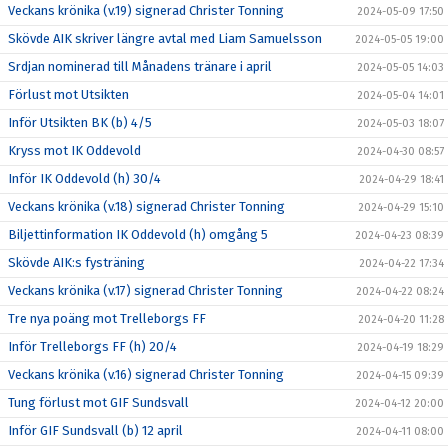
Veckans krönika (v.19) signerad Christer Tonning
2024-05-09 17:50
Skövde AIK skriver längre avtal med Liam Samuelsson
2024-05-05 19:00
Srdjan nominerad till Månadens tränare i april
2024-05-05 14:03
Förlust mot Utsikten
2024-05-04 14:01
Inför Utsikten BK (b) 4/5
2024-05-03 18:07
Kryss mot IK Oddevold
2024-04-30 08:57
Inför IK Oddevold (h) 30/4
2024-04-29 18:41
Veckans krönika (v.18) signerad Christer Tonning
2024-04-29 15:10
Biljettinformation IK Oddevold (h) omgång 5
2024-04-23 08:39
Skövde AIK:s fysträning
2024-04-22 17:34
Veckans krönika (v.17) signerad Christer Tonning
2024-04-22 08:24
Tre nya poäng mot Trelleborgs FF
2024-04-20 11:28
Inför Trelleborgs FF (h) 20/4
2024-04-19 18:29
Veckans krönika (v.16) signerad Christer Tonning
2024-04-15 09:39
Tung förlust mot GIF Sundsvall
2024-04-12 20:00
Inför GIF Sundsvall (b) 12 april
2024-04-11 08:00