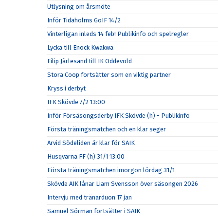
Utlysning om årsmöte
Inför Tidaholms GoIF 14/2
Vinterligan inleds 14 feb! Publikinfo och spelregler
Lycka till Enock Kwakwa
Filip Järlesand till IK Oddevold
Stora Coop fortsätter som en viktig partner
Kryss i derbyt
IFK Skövde 7/2 13:00
Inför Försäsongsderby IFK Skövde (h) - Publikinfo
Första träningsmatchen och en klar seger
Arvid Södeliden är klar för SAIK
Husqvarna FF (h) 31/1 13:00
Första träningsmatchen imorgon lördag 31/1
Skövde AIK lånar Liam Svensson över säsongen 2026
Intervju med tränarduon 17 jan
Samuel Sörman fortsätter i SAIK