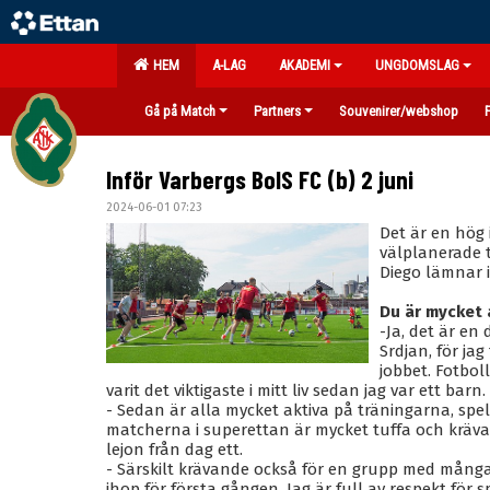
HEM
A-LAG
AKADEMI
UNGDOMSLAG
Gå på Match
Partners
Souvenirer/webshop
Inför Varbergs BoIS FC (b) 2 juni
2024-06-01 07:23
Det är en hög 
välplanerade t
Diego lämnar 
Du är mycket 
-Ja, det är en
Srdjan, för ja
jobbet. Fotbol
varit det viktigaste i mitt liv sedan jag var ett barn.
- Sedan är alla mycket aktiva på träningarna, spel
matcherna i superettan är mycket tuffa och krä
lejon från dag ett.
- Särskilt krävande också för en grupp med många
ihop för första gången. Jag är full av respekt för s