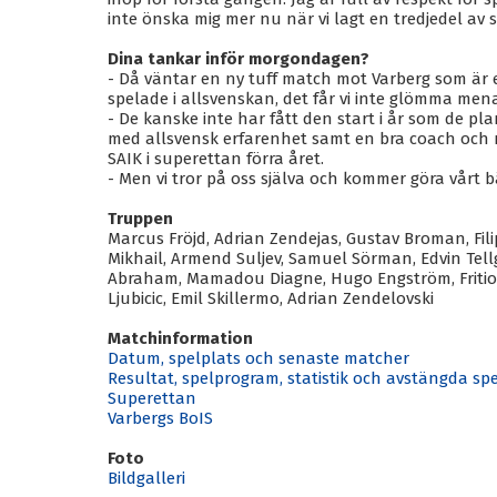
inte önska mig mer nu när vi lagt en tredjedel av 
Dina tankar inför morgondagen?
- Då väntar en ny tuff match mot Varberg som är e
spelade i allsvenskan, det får vi inte glömma mena
- De kanske inte har fått den start i år som de pl
med allsvensk erfarenhet samt en bra coach och 
SAIK i superettan förra året.
- Men vi tror på oss själva och kommer göra vårt bäs
Truppen
Marcus Fröjd, Adrian Zendejas, Gustav Broman, Filip
Mikhail, Armend Suljev, Samuel Sörman, Edvin Tel
Abraham, Mamadou Diagne, Hugo Engström, Fritio
Ljubicic, Emil Skillermo, Adrian Zendelovski
Matchinformation
Datum, spelplats och senaste matcher
Resultat, spelprogram, statistik och avstängda 
Superettan
Varbergs BoIS
Foto
Bildgalleri