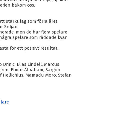
serien bakom oss.
tt starkt lag som förra året
r Srdjan.
anerade, men de har flera spelare
några spelare som räddade kvar
ta för ett positivt resultat.
 Drinic, Elias Lindell, Marcus
lgren, Elmar Abraham, Sargon
f Hellichius, Mamadu Moro, Stefan
spelare