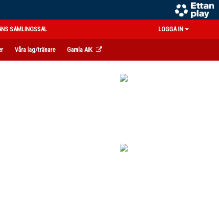
ANS SAMLINGSSAL
LOGGA IN
er
Våra lag/tränare
Gamla AIK