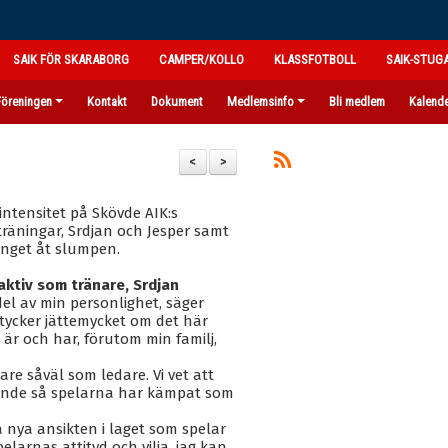
SAIK FÖR SKARABORG
CAMPER/KOLLO
KLASSFOTBOLL
SAIK-STUG
Föreningen
Kontakt
Dokument
Medlemsinfo
Bli medlem
Kalend
<
>
intensitet på Skövde AIK:s
räningar, Srdjan och Jesper samt
inget åt slumpen.
aktiv som tränare, Srdjan
 del av min personlighet, säger
g tycker jättemycket om det här
l är och har, förutom min familj,
are såväl som ledare. Vi vet att
vande så spelarna har kämpat som
 nya ansikten i laget som spelar
pelarnas attityd och vilja, jag kan