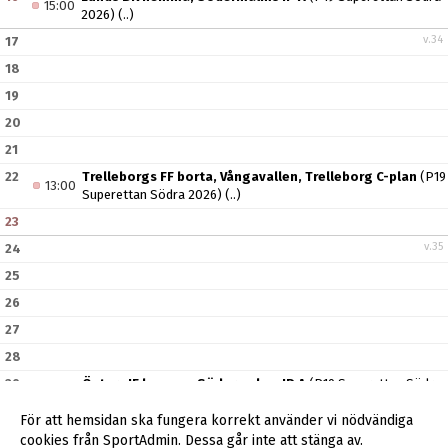
15:00
2026)
(..)
v.34
17
18
19
20
21
22
Trelleborgs FF borta, Vångavallen, Trelleborg C-plan
(P19
13:00
Superettan Södra 2026)
(..)
23
v.35
24
25
26
27
28
29
Östers IF hemma, Södermalms IP A
(P19 Superettan Södra
13:00
2026)
(..)
För att hemsidan ska fungera korrekt använder vi nödvändiga
30
cookies från SportAdmin. Dessa går inte att stänga av.