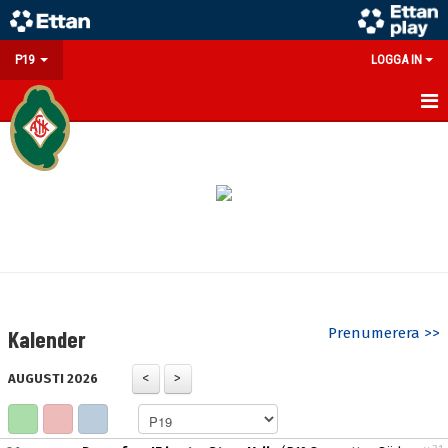
P19
LOGGA IN
HEM
NYHETER
KALENDER
MATCHER
TRUPPEN
Prenumerera >>
Kalender
BILDGALLERI
AUGUSTI 2026
DOKUMENT
KONTAKT