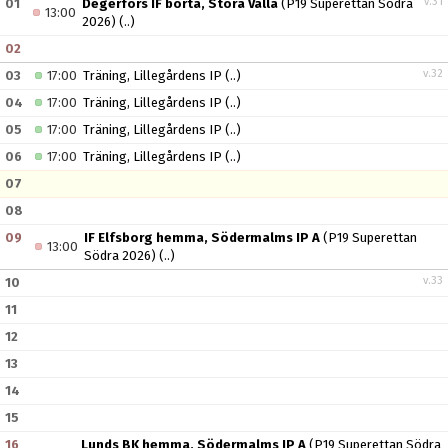
v.31
01
Degerfors IF borta, Stora Valla
(P19 Superettan Södra
13:00
2026)
(..)
02
v.32
03
17:00
Träning, Lillegårdens IP
(..)
04
17:00
Träning, Lillegårdens IP
(..)
05
17:00
Träning, Lillegårdens IP
(..)
06
17:00
Träning, Lillegårdens IP
(..)
07
08
09
IF Elfsborg hemma, Södermalms IP A
(P19 Superettan
13:00
Södra 2026)
(..)
v.33
10
11
12
13
14
15
16
Lunds BK hemma, Södermalms IP A
(P19 Superettan Södra