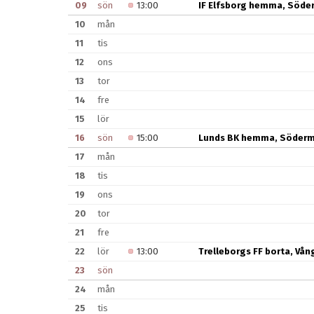
09
sön
13:00
IF Elfsborg hemma, Söde
10
mån
11
tis
12
ons
13
tor
14
fre
15
lör
16
sön
15:00
Lunds BK hemma, Söderm
17
mån
18
tis
19
ons
20
tor
21
fre
22
lör
13:00
Trelleborgs FF borta, Vån
23
sön
24
mån
25
tis