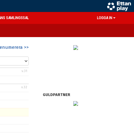
ANS SAMLINGSSAL
LOGGA IN
enumerera >>
v.31
v.32
GULDPARTNER