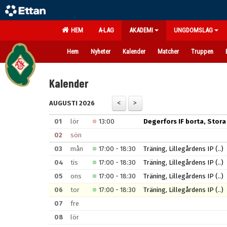
HEM
A-LAG
AKADEMI
UNGDOMSLAG
Hem
Nyheter
Kalender
Matcher
Truppen
Kalender
AUGUSTI 2026
01
lör
13:00
Degerfors IF borta, Stora 
02
sön
03
mån
17:00 - 18:30
Träning, Lillegårdens IP
(..)
04
tis
17:00 - 18:30
Träning, Lillegårdens IP
(..)
05
ons
17:00 - 18:30
Träning, Lillegårdens IP
(..)
06
tor
17:00 - 18:30
Träning, Lillegårdens IP
(..)
07
fre
08
lör