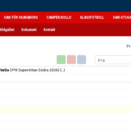
SAIK FÖR SKARABORG
CAMPER/KOLLO
KLASSFOTBOLL
SAIK-STUG
Bildgalleri
Dokument
Kontakt
Pr
Valla
(P19 Superettan Södra 2026)
(..)