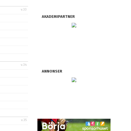
v.33
AKADEMIPARTNER
v.34
ANNONSER
v.35