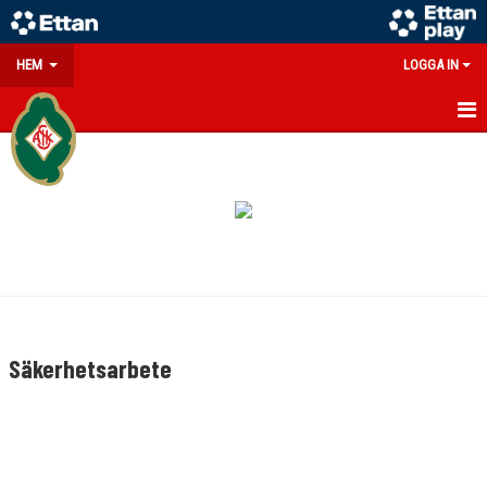
HEM
LOGGA IN
GÅ PÅ MATCH
MATCHER
KÖP BILJETT
BILJETTPRISER
PUBLIKENTRÉ OCH TILLGÄNGLIGHET
Säkerhetsarbete
ORDNINGSREGLER
ACKREDITERING