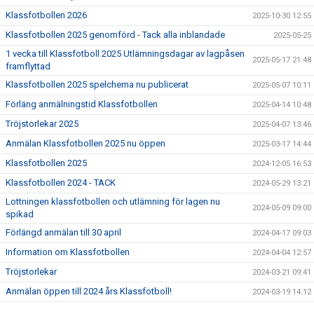
Klassfotbollen 2026
2025-10-30 12:55
Klassfotbollen 2025 genomförd - Tack alla inblandade
2025-05-25
1 vecka till Klassfotboll 2025 Utlämningsdagar av lagpåsen
2025-05-17 21:48
framflyttad
Klassfotbollen 2025 spelchema nu publicerat
2025-05-07 10:11
Förläng anmälningstid Klassfotbollen
2025-04-14 10:48
Tröjstorlekar 2025
2025-04-07 13:46
Anmälan Klassfotbollen 2025 nu öppen
2025-03-17 14:44
Klassfotbollen 2025
2024-12-05 16:53
Klassfotbollen 2024 - TACK
2024-05-29 13:21
Lottningen klassfotbollen och utlämning för lagen nu
2024-05-09 09:00
spikad
Förlängd anmälan till 30 april
2024-04-17 09:03
Information om Klassfotbollen
2024-04-04 12:57
Tröjstorlekar
2024-03-21 09:41
Anmälan öppen till 2024 års Klassfotboll!
2024-03-19 14:12
Klassfotbollen 2024 - Datum spikat
2024-02-02 13:36