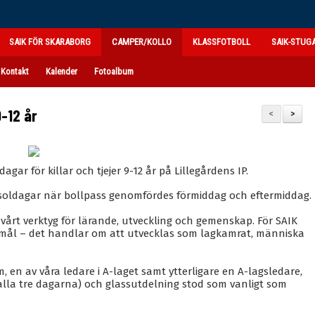
SAIK FÖR SKARABORG
CAMPER/KOLLO
KLASSFOTBOLL
SAIK-STUG
Kontakt
Kalender
Fotoalbum
-12 år
<
>
agar för killar och tjejer 9-12 år på Lillegårdens IP.
 soldagar när bollpass genomfördes förmiddag och eftermiddag.
vårt verktyg för lärande, utveckling och gemenskap. För SAIK
mål – det handlar om att utvecklas som lagkamrat, människa
 en av våra ledare i A-laget samt ytterligare en A-lagsledare,
lla tre dagarna) och glassutdelning stod som vanligt som