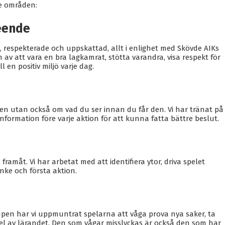
de områden:
eende
a, respekterade och uppskattad, allt i enlighet med Skövde AIKs
 av att vara en bra lagkamrat, stötta varandra, visa respekt för
 en positiv miljö varje dag.
en utan också om vad du ser innan du får den. Vi har tränat på
nformation före varje aktion för att kunna fatta bättre beslut.
framåt. Vi har arbetat med att identifiera ytor, driva spelet
nke och första aktion.
pen har vi uppmuntrat spelarna att våga prova nya saker, ta
 del av lärandet. Den som vågar misslyckas är också den som har