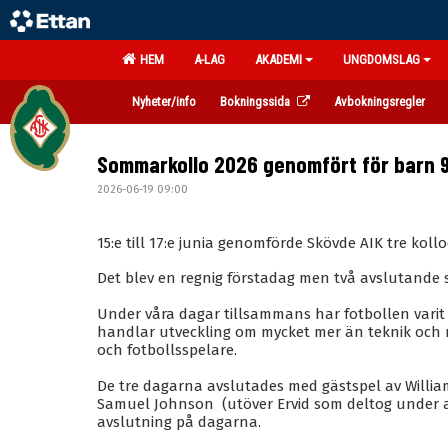
HEM
A-LAG
AKADEMI
UNGDOMSLAG
Nyheter/info
Bokningssida
Avbokningsregler
Sommarkollo 2026 genomfört för barn 9
2026-06-19 09:00
15:e till 17:e junia genomförde Skövde AIK tre kollod
Det blev en regnig förstadag men två avslutande
Under våra dagar tillsammans har fotbollen varit 
handlar utveckling om mycket mer än teknik och 
och fotbollsspelare.
De tre dagarna avslutades med gästspel av William,
Samuel Johnson (utöver Ervid som deltog under a
avslutning på dagarna.