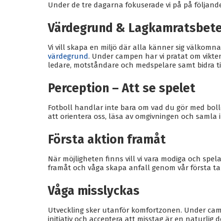
Under de tre dagarna fokuserade vi på på följan
Värdegrund & Lagkamratsbet
Vi vill skapa en miljö där alla känner sig välkomn
värdegrund
. Under campen har vi pratat om vikten
ledare, motståndare och medspelare samt bidra till
Perception – Att se spelet
Fotboll handlar inte bara om vad du gör med boll
att orientera oss, läsa av omgivningen och samla i
Första aktion framåt
När möjligheten finns vill vi vara modiga och spela 
framåt och våga skapa anfall genom vår första ta
Våga misslyckas
Utveckling sker utanför komfortzonen. Under cam
initiativ och acceptera att misstag är en naturlig