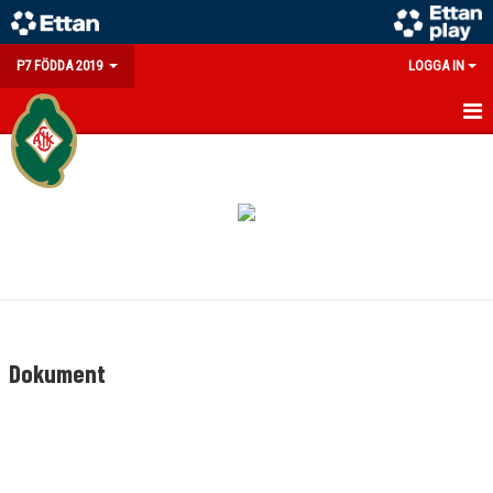
P7 FÖDDA 2019
LOGGA IN
HEM
NYHETER
KALENDER
MATCHER
TRUPPEN
Dokument
BILDGALLERI
DOKUMENT
KONTAKT