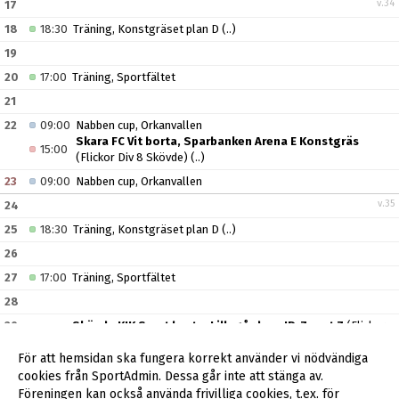
v.34
17
18
18:30
Träning, Konstgräset plan D
(..)
19
20
17:00
Träning, Sportfältet
21
22
09:00
Nabben cup, Orkanvallen
Skara FC Vit borta, Sparbanken Arena E Konstgräs
15:00
(Flickor Div 8 Skövde)
(..)
23
09:00
Nabben cup, Orkanvallen
v.35
24
25
18:30
Träning, Konstgräset plan D
(..)
26
27
17:00
Träning, Sportfältet
28
29
Skövde KIK Svart borta, Lillegårdens IP, 7 mot 7
(Flickor
12:30
Div 8 Skövde)
(..)
För att hemsidan ska fungera korrekt använder vi nödvändiga
30
cookies från SportAdmin. Dessa går inte att stänga av.
v.36
31
Föreningen kan också använda frivilliga cookies, t.ex. för