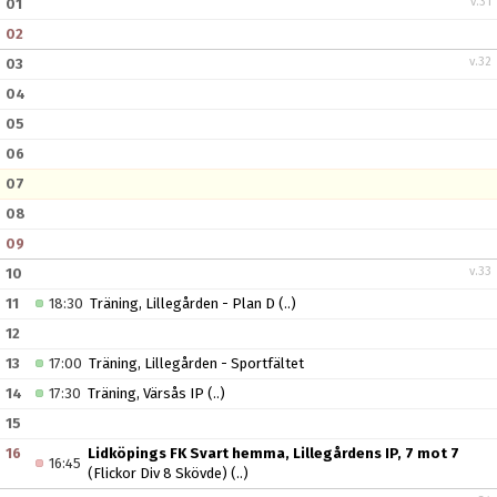
v.31
01
02
v.32
03
04
05
06
07
08
09
v.33
10
11
18:30
Träning, Lillegården - Plan D
(..)
12
13
17:00
Träning, Lillegården - Sportfältet
14
17:30
Träning, Värsås IP
(..)
15
16
Lidköpings FK Svart hemma, Lillegårdens IP, 7 mot 7
16:45
(Flickor Div 8 Skövde)
(..)