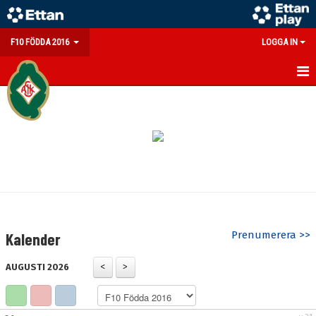
F10 FÖDDA 2016
LOGGA IN
HEM
NYHETER
KALENDER
MATCHER
TRUPPEN
Prenumerera >>
Kalender
BILDGALLERI
AUGUSTI 2026
DOKUMENT
KONTAKT