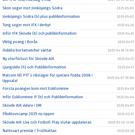
Skön seger mot Jönköpings Södra
2025-05-03
Jönköpings Södra (h) plus publikinformation
2025-05-02
Tung seger mot IFK i derbyt
2025-04-26
Inför IFK Skövde (b) och publikinformation
2025-04-25
Viktig poäng i Borås
2025-04-17
Dubbla bortamatcher väntar
2025-04-16 19:00
Ny storförlust för Skövde AIK
2025-04-12
Ljungskile (h) och Publikinformation
2025-04-11
Malcom till P17´s riksläger för spelare födda 2008 i
2025-04-07 10:00
Uppsala!
Första poängen kom mot Eskilsminne
2025-04-05
Inför Eskilsminne IF (h) och Publikinformation
2025-04-04
Skövde AIK vidare i DM
2025-04-01
Påsklovscamp 2025 nu öppen
2025-03-31
Skövde AIK Live och Fotboll Play slutar uppdateras
2025-03-30 12:59
Nattsvart premiär i Trollhättan
2025-03-28