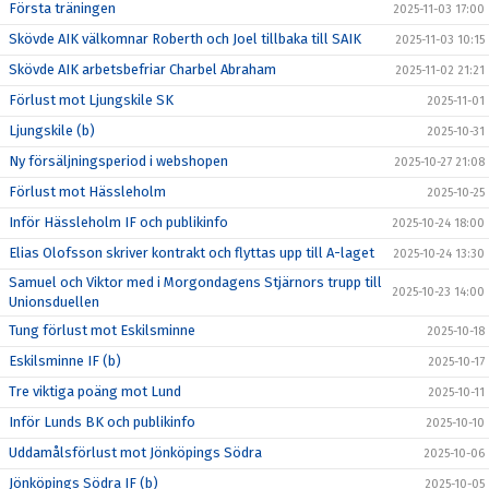
Första träningen
2025-11-03 17:00
Skövde AIK välkomnar Roberth och Joel tillbaka till SAIK
2025-11-03 10:15
Skövde AIK arbetsbefriar Charbel Abraham
2025-11-02 21:21
Förlust mot Ljungskile SK
2025-11-01
Ljungskile (b)
2025-10-31
Ny försäljningsperiod i webshopen
2025-10-27 21:08
Förlust mot Hässleholm
2025-10-25
Inför Hässleholm IF och publikinfo
2025-10-24 18:00
Elias Olofsson skriver kontrakt och flyttas upp till A-laget
2025-10-24 13:30
Samuel och Viktor med i Morgondagens Stjärnors trupp till
2025-10-23 14:00
Unionsduellen
Tung förlust mot Eskilsminne
2025-10-18
Eskilsminne IF (b)
2025-10-17
Tre viktiga poäng mot Lund
2025-10-11
Inför Lunds BK och publikinfo
2025-10-10
Uddamålsförlust mot Jönköpings Södra
2025-10-06
Jönköpings Södra IF (b)
2025-10-05