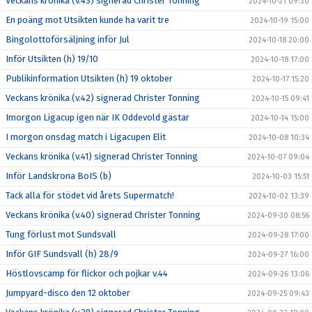
Veckans krönika (v.43) signerad Christer Tonning
2024-10-21 09:30
En poäng mot Utsikten kunde ha varit tre
2024-10-19 15:00
Bingolottoförsäljning inför Jul
2024-10-18 20:00
Inför Utsikten (h) 19/10
2024-10-18 17:00
Publikinformation Utsikten (h) 19 oktober
2024-10-17 15:20
Veckans krönika (v.42) signerad Christer Tonning
2024-10-15 09:41
Imorgon Ligacup igen när IK Oddevold gästar
2024-10-14 15:00
I morgon onsdag match i Ligacupen Elit
2024-10-08 10:34
Veckans krönika (v.41) signerad Christer Tonning
2024-10-07 09:04
Inför Landskrona BoIS (b)
2024-10-03 15:51
Tack alla för stödet vid årets Supermatch!
2024-10-02 13:39
Veckans krönika (v.40) signerad Christer Tonning
2024-09-30 08:56
Tung förlust mot Sundsvall
2024-09-28 17:00
Inför GIF Sundsvall (h) 28/9
2024-09-27 16:00
Höstlovscamp för flickor och pojkar v.44
2024-09-26 13:06
Jumpyard-disco den 12 oktober
2024-09-25 09:43