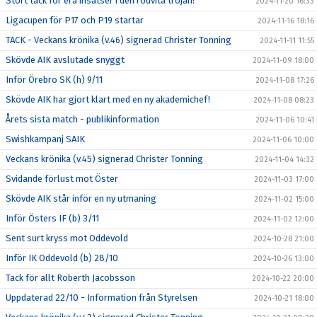
Stort tack för era insatser i den rödvita tröjan!
2024-11-20 16:33
Ligacupen för P17 och P19 startar
2024-11-16 18:16
TACK - Veckans krönika (v.46) signerad Christer Tonning
2024-11-11 11:55
Skövde AIK avslutade snyggt
2024-11-09 18:00
Inför Örebro SK (h) 9/11
2024-11-08 17:26
Skövde AIK har gjort klart med en ny akademichef!
2024-11-08 08:23
Årets sista match - publikinformation
2024-11-06 10:41
Swishkampanj SAIK
2024-11-06 10:00
Veckans krönika (v.45) signerad Christer Tonning
2024-11-04 14:32
Svidande förlust mot Öster
2024-11-03 17:00
Skövde AIK står inför en ny utmaning
2024-11-02 15:00
Inför Östers IF (b) 3/11
2024-11-02 12:00
Sent surt kryss mot Oddevold
2024-10-28 21:00
Inför IK Oddevold (b) 28/10
2024-10-26 13:00
Tack för allt Roberth Jacobsson
2024-10-22 20:00
Uppdaterad 22/10 - Information från Styrelsen
2024-10-21 18:00