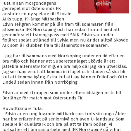
BLI MEDLEM
Just innan morgondagens
genrepet mot Östersunds FK
KALENDER
ansluter en ny spelare till Skövde
AIKs tupp. 19-årige Mittbacken
Edvin Tellgren kommer på lån fram till sommaren från
VÅRA LAG/TRÄNARE
allsvenska IFK Norrköping och har redan hunnit med att
genomföra ett träningspass med SAIK. Edvin var under
GAMLA AIK
fjolåret spelat utlånad till Sylvia men nu är det alltså Skövde
AIK som är klubben fram till åtminstone sommaren.
- Jag har tillsammans med Norrköping under en tid efter en
bra miljö och känner att Superettanlaget Skövde är ett
jättebra alternativ för mig, en bra miljö där jag kan utvecklas.
Jag ser fram emot att komma in i laget och staden så ska bli
kul att komma igång. Extra kul att jag känner Fritiof och Otto
Lindell sedan innan från Norrköping.
Edvin är med i truppen som under eftermiddagen reste till
Borlänge för match mot Östersunds FK.
Huvudtränare Tufa:
- Edvin är en ung lovande mittback som trots sin unga ålder
har bra erfarenhet på seniornivå och även U-landslag. Som
spelare är duellstark och bra på att ta fram bollen. Vi
fortsätter ett bra samarbete med IFK Norrköping då vi har