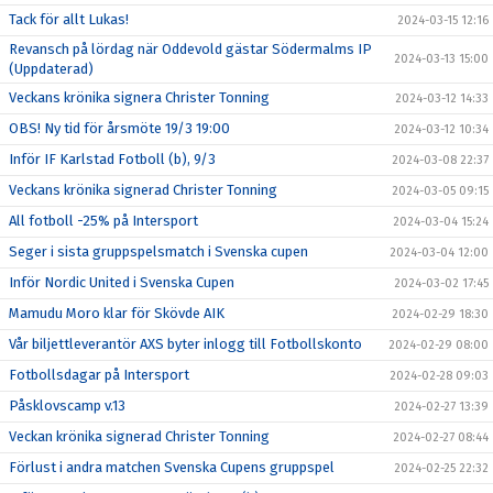
Tack för allt Lukas!
2024-03-15 12:16
Revansch på lördag när Oddevold gästar Södermalms IP
2024-03-13 15:00
(Uppdaterad)
Veckans krönika signera Christer Tonning
2024-03-12 14:33
OBS! Ny tid för årsmöte 19/3 19:00
2024-03-12 10:34
Inför IF Karlstad Fotboll (b), 9/3
2024-03-08 22:37
Veckans krönika signerad Christer Tonning
2024-03-05 09:15
All fotboll -25% på Intersport
2024-03-04 15:24
Seger i sista gruppspelsmatch i Svenska cupen
2024-03-04 12:00
Inför Nordic United i Svenska Cupen
2024-03-02 17:45
Mamudu Moro klar för Skövde AIK
2024-02-29 18:30
Vår biljettleverantör AXS byter inlogg till Fotbollskonto
2024-02-29 08:00
Fotbollsdagar på Intersport
2024-02-28 09:03
Påsklovscamp v.13
2024-02-27 13:39
Veckan krönika signerad Christer Tonning
2024-02-27 08:44
Förlust i andra matchen Svenska Cupens gruppspel
2024-02-25 22:32