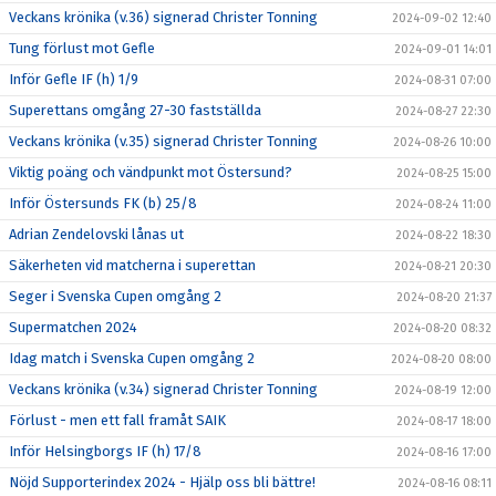
Veckans krönika (v.36) signerad Christer Tonning
2024-09-02 12:40
Tung förlust mot Gefle
2024-09-01 14:01
Inför Gefle IF (h) 1/9
2024-08-31 07:00
Superettans omgång 27-30 fastställda
2024-08-27 22:30
Veckans krönika (v.35) signerad Christer Tonning
2024-08-26 10:00
Viktig poäng och vändpunkt mot Östersund?
2024-08-25 15:00
Inför Östersunds FK (b) 25/8
2024-08-24 11:00
Adrian Zendelovski lånas ut
2024-08-22 18:30
Säkerheten vid matcherna i superettan
2024-08-21 20:30
Seger i Svenska Cupen omgång 2
2024-08-20 21:37
Supermatchen 2024
2024-08-20 08:32
Idag match i Svenska Cupen omgång 2
2024-08-20 08:00
Veckans krönika (v.34) signerad Christer Tonning
2024-08-19 12:00
Förlust - men ett fall framåt SAIK
2024-08-17 18:00
Inför Helsingborgs IF (h) 17/8
2024-08-16 17:00
Nöjd Supporterindex 2024 - Hjälp oss bli bättre!
2024-08-16 08:11