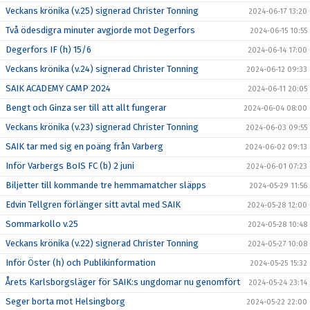
Veckans krönika (v.25) signerad Christer Tonning
2024-06-17 13:20
Två ödesdigra minuter avgjorde mot Degerfors
2024-06-15 10:55
Degerfors IF (h) 15/6
2024-06-14 17:00
Veckans krönika (v.24) signerad Christer Tonning
2024-06-12 09:33
SAIK ACADEMY CAMP 2024
2024-06-11 20:05
Bengt och Ginza ser till att allt fungerar
2024-06-04 08:00
Veckans krönika (v.23) signerad Christer Tonning
2024-06-03 09:55
SAIK tar med sig en poäng från Varberg
2024-06-02 09:13
Inför Varbergs BoIS FC (b) 2 juni
2024-06-01 07:23
Biljetter till kommande tre hemmamatcher släpps
2024-05-29 11:56
Edvin Tellgren förlänger sitt avtal med SAIK
2024-05-28 12:00
Sommarkollo v.25
2024-05-28 10:48
Veckans krönika (v.22) signerad Christer Tonning
2024-05-27 10:08
Inför Öster (h) och Publikinformation
2024-05-25 15:32
Årets Karlsborgsläger för SAIK:s ungdomar nu genomfört
2024-05-24 23:14
Seger borta mot Helsingborg
2024-05-22 22:00