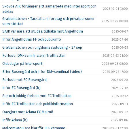
Skövde AIK förlänger sitt samarbete med Intersport och
2025-10-01 12:00
adidas
Gratismatchen - Tack alla ni företag och privatpersoner
2025-09-29 08:00
som stöttad
SAIK var nära att studsa tillbaka mot Ängelholm
2025-09-27
Inför Ängelholms FF och publikinfo
2025-09-26
Gratismatchen och ungdomsavslutning - 27 sep
2025-09-25
Förlust i DM-semifinalen i Trollhättan
2025-09-23 21:00
Clubdagar på Intersport
2025-09-23 08:00
Efter Rosengård och inför DM-semifinal (video)
2025-09-22 17:00
Förlust mot FC Rosengård
2025-09-20
Inför FC Rosengård (b)
2025-09-19
Sur och jobbig förlust mot FC Trollhättan
2025-09-12
Inför FC Trollhättan och publikinformation
2025-09-11
Oavgjort mot Ariana FC Malmö
2025-09-07
Inför Ariana (b)
2025-09-06
Malcom Moulare klar för IFK Värnamo
2025-09-01 12:00