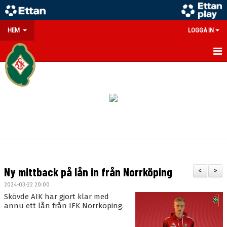
HEM
LOGGA IN
GÅ PÅ MATCH
PARTNERS
SOUVENIRER/WEBSHOP
FÖRENINGEN
KONTAKT
Ny mittback på lån in från Norrköping
<
>
DOKUMENT
2024-03-22 20:00
Skövde AIK har gjort klar med
MEDLEMSINFO
ännu ett lån från IFK Norrköping.