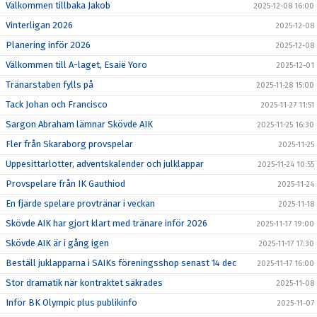
Välkommen tillbaka Jakob
2025-12-08 16:00
Vinterligan 2026
2025-12-08
Planering inför 2026
2025-12-08
Välkommen till A-laget, Esaië Yoro
2025-12-01
Tränarstaben fylls på
2025-11-28 15:00
Tack Johan och Francisco
2025-11-27 11:51
Sargon Abraham lämnar Skövde AIK
2025-11-25 16:30
Fler från Skaraborg provspelar
2025-11-25
Uppesittarlotter, adventskalender och julklappar
2025-11-24 10:55
Provspelare från IK Gauthiod
2025-11-24
En fjärde spelare provtränar i veckan
2025-11-18
Skövde AIK har gjort klart med tränare inför 2026
2025-11-17 19:00
Skövde AIK är i gång igen
2025-11-17 17:30
Beställ juklapparna i SAIKs föreningsshop senast 14 dec
2025-11-17 16:00
Stor dramatik när kontraktet säkrades
2025-11-08
Inför BK Olympic plus publikinfo
2025-11-07