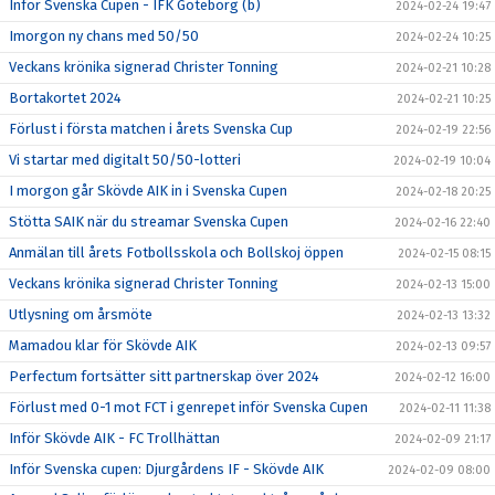
Inför Svenska Cupen - IFK Göteborg (b)
2024-02-24 19:47
Imorgon ny chans med 50/50
2024-02-24 10:25
Veckans krönika signerad Christer Tonning
2024-02-21 10:28
Bortakortet 2024
2024-02-21 10:25
Förlust i första matchen i årets Svenska Cup
2024-02-19 22:56
Vi startar med digitalt 50/50-lotteri
2024-02-19 10:04
I morgon går Skövde AIK in i Svenska Cupen
2024-02-18 20:25
Stötta SAIK när du streamar Svenska Cupen
2024-02-16 22:40
Anmälan till årets Fotbollsskola och Bollskoj öppen
2024-02-15 08:15
Veckans krönika signerad Christer Tonning
2024-02-13 15:00
Utlysning om årsmöte
2024-02-13 13:32
Mamadou klar för Skövde AIK
2024-02-13 09:57
Perfectum fortsätter sitt partnerskap över 2024
2024-02-12 16:00
Förlust med 0-1 mot FCT i genrepet inför Svenska Cupen
2024-02-11 11:38
Inför Skövde AIK - FC Trollhättan
2024-02-09 21:17
Inför Svenska cupen: Djurgårdens IF - Skövde AIK
2024-02-09 08:00