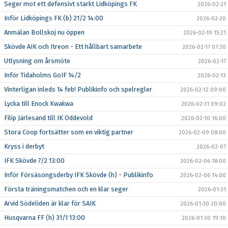
Seger mot ett defensivt starkt Lidköpings FK
2026-02-21
Inför Lidköpings FK (b) 21/2 14:00
2026-02-20
Anmälan Bollskoj nu öppen
2026-02-19 15:21
Skövde AIK och Itreon - Ett hållbart samarbete
2026-02-17 07:30
Utlysning om årsmöte
2026-02-17
Inför Tidaholms GoIF 14/2
2026-02-13
Vinterligan inleds 14 feb! Publikinfo och spelregler
2026-02-12 09:00
Lycka till Enock Kwakwa
2026-02-11 09:02
Filip Järlesand till IK Oddevold
2026-02-10 16:00
Stora Coop fortsätter som en viktig partner
2026-02-09 08:00
Kryss i derbyt
2026-02-07
IFK Skövde 7/2 13:00
2026-02-06 18:00
Inför Försäsongsderby IFK Skövde (h) - Publikinfo
2026-02-06 14:00
Första träningsmatchen och en klar seger
2026-01-31
Arvid Södeliden är klar för SAIK
2026-01-30 20:00
Husqvarna FF (h) 31/1 13:00
2026-01-30 19:10