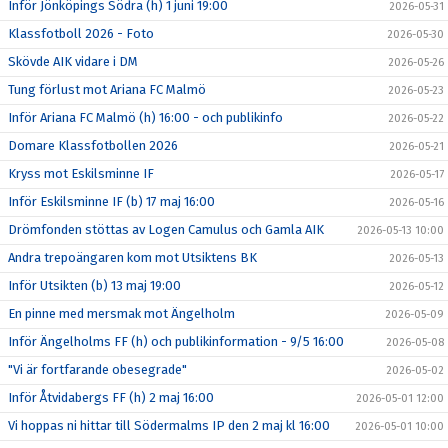
Inför Jönköpings Södra (h) 1 juni 19:00
2026-05-31
Klassfotboll 2026 - Foto
2026-05-30
Skövde AIK vidare i DM
2026-05-26
Tung förlust mot Ariana FC Malmö
2026-05-23
Inför Ariana FC Malmö (h) 16:00 - och publikinfo
2026-05-22
Domare Klassfotbollen 2026
2026-05-21
Kryss mot Eskilsminne IF
2026-05-17
Inför Eskilsminne IF (b) 17 maj 16:00
2026-05-16
Drömfonden stöttas av Logen Camulus och Gamla AIK
2026-05-13 10:00
Andra trepoängaren kom mot Utsiktens BK
2026-05-13
Inför Utsikten (b) 13 maj 19:00
2026-05-12
En pinne med mersmak mot Ängelholm
2026-05-09
Inför Ängelholms FF (h) och publikinformation - 9/5 16:00
2026-05-08
"Vi är fortfarande obesegrade"
2026-05-02
Inför Åtvidabergs FF (h) 2 maj 16:00
2026-05-01 12:00
Vi hoppas ni hittar till Södermalms IP den 2 maj kl 16:00
2026-05-01 10:00