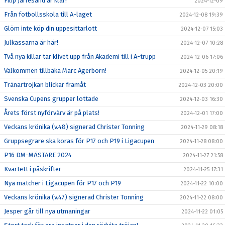
Filip Järlesand är klar!
2024-12-09
Från fotbollsskola till A-laget
2024-12-08 19:39
Glöm inte köp din uppesittarlott
2024-12-07 15:03
Julkassarna är här!
2024-12-07 10:28
Två nya killar tar klivet upp från Akademi till i A-trupp
2024-12-06 17:06
Välkommen tillbaka Marc Agerborn!
2024-12-05 20:19
Tränartrojkan blickar framåt
2024-12-03 20:00
Svenska Cupens grupper lottade
2024-12-03 16:30
Årets först nyförvärv är på plats!
2024-12-01 17:00
Veckans krönika (v.48) signerad Christer Tonning
2024-11-29 08:18
Gruppsegrare ska koras för P17 och P19 i Ligacupen
2024-11-28 08:00
P16 DM-MÄSTARE 2024
2024-11-27 21:58
Kvartett i påskrifter
2024-11-25 17:31
Nya matcher i Ligacupen för P17 och P19
2024-11-22 10:00
Veckans krönika (v.47) signerad Christer Tonning
2024-11-22 08:00
Jesper går till nya utmaningar
2024-11-22 01:05