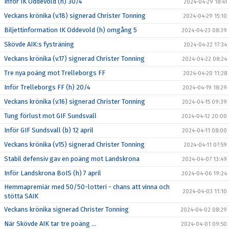
Inför IK Oddevold (h) 30/4
2024-04-29 18:41
Veckans krönika (v.18) signerad Christer Tonning
2024-04-29 15:10
Biljettinformation IK Oddevold (h) omgång 5
2024-04-23 08:39
Skövde AIK:s fysträning
2024-04-22 17:34
Veckans krönika (v.17) signerad Christer Tonning
2024-04-22 08:24
Tre nya poäng mot Trelleborgs FF
2024-04-20 11:28
Inför Trelleborgs FF (h) 20/4
2024-04-19 18:29
Veckans krönika (v.16) signerad Christer Tonning
2024-04-15 09:39
Tung förlust mot GIF Sundsvall
2024-04-12 20:00
Inför GIF Sundsvall (b) 12 april
2024-04-11 08:00
Veckans krönika (v15) signerad Christer Tonning
2024-04-11 07:59
Stabil defensiv gav en poäng mot Landskrona
2024-04-07 13:49
Inför Landskrona BoIS (h) 7 april
2024-04-06 19:24
Hemmapremiär med 50/50-lotteri - chans att vinna och
2024-04-03 11:10
stötta SAIK
Veckans krönika signerad Christer Tonning
2024-04-02 08:29
När Skövde AIK tar tre poäng ...
2024-04-01 09:50