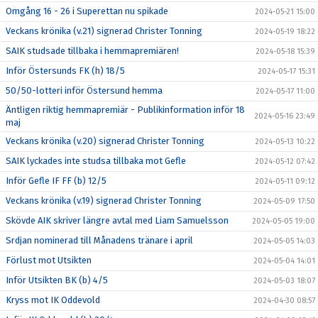
Omgång 16 - 26 i Superettan nu spikade
2024-05-21 15:00
Veckans krönika (v.21) signerad Christer Tonning
2024-05-19 18:22
SAIK studsade tillbaka i hemmapremiären!
2024-05-18 15:39
Inför Östersunds FK (h) 18/5
2024-05-17 15:31
50/50-lotteri inför Östersund hemma
2024-05-17 11:00
Äntligen riktig hemmapremiär - Publikinformation inför 18
2024-05-16 23:49
maj
Veckans krönika (v.20) signerad Christer Tonning
2024-05-13 10:22
SAIK lyckades inte studsa tillbaka mot Gefle
2024-05-12 07:42
Inför Gefle IF FF (b) 12/5
2024-05-11 09:12
Veckans krönika (v.19) signerad Christer Tonning
2024-05-09 17:50
Skövde AIK skriver längre avtal med Liam Samuelsson
2024-05-05 19:00
Srdjan nominerad till Månadens tränare i april
2024-05-05 14:03
Förlust mot Utsikten
2024-05-04 14:01
Inför Utsikten BK (b) 4/5
2024-05-03 18:07
Kryss mot IK Oddevold
2024-04-30 08:57