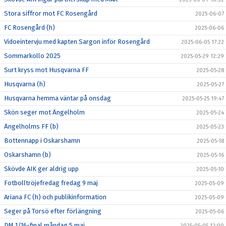
Stora siffror mot FC Rosengård
2025-06-07
FC Rosengård (h)
2025-06-06
Vidoeintervju med kapten Sargon inför Rosengård
2025-06-05 17:22
Sommarkollo 2025
2025-05-29 12:29
Surt kryss mot Husqvarna FF
2025-05-28
Husqvarna (h)
2025-05-27
Husqvarna hemma väntar på onsdag
2025-05-25 19:47
Skön seger mot Ängelholm
2025-05-24
Ängelholms FF (b)
2025-05-23
Bottennapp i Oskarshamn
2025-05-18
Oskarshamn (b)
2025-05-16
Skövde AIK ger aldrig upp
2025-05-10
Fotbolltröjefredag fredag 9 maj
2025-05-09
Ariana FC (h) och publikinformation
2025-05-09
Seger på Torsö efter förlängning
2025-05-06
DM 1/16-final måndag 5 maj
2025-05-05 12:00