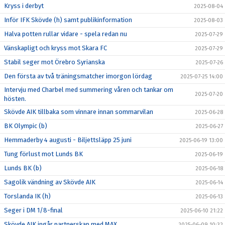
Kryss i derbyt
2025-08-04
Inför IFK Skövde (h) samt publikinformation
2025-08-03
Halva potten rullar vidare - spela redan nu
2025-07-29
Vänskapligt och kryss mot Skara FC
2025-07-29
Stabil seger mot Örebro Syrianska
2025-07-26
Den första av två träningsmatcher imorgon lördag
2025-07-25 14:00
Intervju med Charbel med summering våren och tankar om
2025-07-20
hösten.
Skövde AIK tillbaka som vinnare innan sommarvilan
2025-06-28
BK Olympic (b)
2025-06-27
Hemmaderby 4 augusti - Biljettsläpp 25 juni
2025-06-19 13:00
Tung förlust mot Lunds BK
2025-06-19
Lunds BK (b)
2025-06-18
Sagolik vändning av Skövde AIK
2025-06-14
Torslanda IK (h)
2025-06-13
Seger i DM 1/8-final
2025-06-10 21:22
Skövde AIK ingår partnerskap med MAX
2025-06-09 10:32