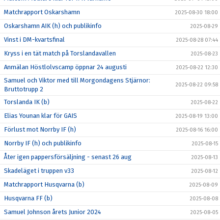
Matchrapport Oskarshamn
2025-08-30 18:00
Oskarshamn AIK (h) och publikinfo
2025-08-29
Vinst i DM-kvartsfinal
2025-08-28 07:44
Kryss i en tät match på Torslandavallen
2025-08-23
Anmälan Höstlolvscamp öppnar 24 augusti
2025-08-22 12:30
Samuel och Viktor med till Morgondagens Stjärnor:
2025-08-22 09:58
Bruttotrupp 2
Torslanda IK (b)
2025-08-22
Elias Younan klar för GAIS
2025-08-19 13:00
Förlust mot Norrby IF (h)
2025-08-16 16:00
Norrby IF (h) och publikinfo
2025-08-15
Åter igen pappersförsäljning - senast 26 aug
2025-08-13
Skadeläget i truppen v33
2025-08-12
Matchrapport Husqvarna (b)
2025-08-09
Husqvarna FF (b)
2025-08-08
Samuel Johnson årets Junior 2024
2025-08-05