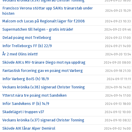
Veckans krönika (v.39) signerad Christer Tonning
2024-09-23 18:00
Francisco Verona stöttar upp SAIKs tränarstab under
2024-09-23 15:29
hösten
Malcom och Lucas på Regionalt läger för f.2008
2024-09-23 10:33
Supermatchen till helgen - gratis inträde!
2024-09-23 09:46
Delad poäng mot Trelleborg
2024-09-22 17:00
Inför Trelleborgs FF (b) 22/9
2024-09-21 14:00
År 2 med Olins inlett!
2024-09-20 13:54
Skövde AIK:s MV-tränare Diego mot nya uppdrag
2024-09-20 08:00
Fantastisk forcering gav en poäng mot Varberg
2024-09-18 21:30
Inför Varberg BoIS (h) 18/9
2024-09-17 11:11
Veckans krönika (v.38) signerad Christer Tonning
2024-09-16 14:02
Ytterst nära tre poäng mot Sandviken
2024-09-14 17:00
Inför Sandvikens IF (b) 14/9
2024-09-13 18:00
Skadeläget i truppen v37
2024-09-12 10:00
Veckans krönika (v.37) signerad Christer Tonning
2024-09-10 08:32
Skövde AIK lånar Alper Demirol
2024-09-02 14:00