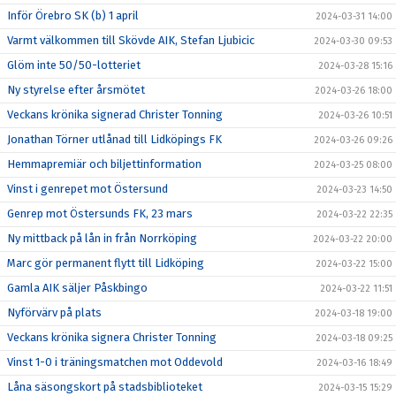
Inför Örebro SK (b) 1 april
2024-03-31 14:00
Varmt välkommen till Skövde AIK, Stefan Ljubicic
2024-03-30 09:53
Glöm inte 50/50-lotteriet
2024-03-28 15:16
Ny styrelse efter årsmötet
2024-03-26 18:00
Veckans krönika signerad Christer Tonning
2024-03-26 10:51
Jonathan Törner utlånad till Lidköpings FK
2024-03-26 09:26
Hemmapremiär och biljettinformation
2024-03-25 08:00
Vinst i genrepet mot Östersund
2024-03-23 14:50
Genrep mot Östersunds FK, 23 mars
2024-03-22 22:35
Ny mittback på lån in från Norrköping
2024-03-22 20:00
Marc gör permanent flytt till Lidköping
2024-03-22 15:00
Gamla AIK säljer Påskbingo
2024-03-22 11:51
Nyförvärv på plats
2024-03-18 19:00
Veckans krönika signera Christer Tonning
2024-03-18 09:25
Vinst 1-0 i träningsmatchen mot Oddevold
2024-03-16 18:49
Låna säsongskort på stadsbiblioteket
2024-03-15 15:29