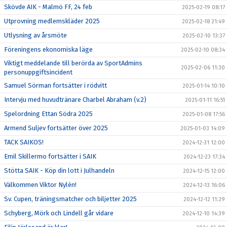
Skövde AIK - Malmö FF, 24 feb
2025-02-19 08:17
Utprovning medlemskläder 2025
2025-02-18 21:49
Utlysning av årsmöte
2025-02-10 13:37
Föreningens ekonomiska läge
2025-02-10 08:34
Viktigt meddelande till berörda av SportAdmins
2025-02-06 11:30
personuppgiftsincident
Samuel Sörman fortsätter i rödvitt
2025-01-14 10:10
Intervju med huvudtränare Charbel Abraham (v.2)
2025-01-11 16:51
Spelordning Ettan Södra 2025
2025-01-08 17:56
Armend Suljev fortsätter över 2025
2025-01-03 14:09
TACK SAIKOS!
2024-12-31 12:00
Emil Skillermo fortsätter i SAIK
2024-12-23 17:34
Stötta SAIK - Köp din lott i Julhandeln
2024-12-15 12:00
Välkommen Viktor Nylén!
2024-12-13 16:06
Sv. Cupen, träningsmatcher och biljetter 2025
2024-12-12 11:29
Schyberg, Mörk och Lindell går vidare
2024-12-10 14:39