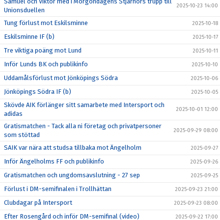
Samuel och Viktor med i Morgondagens Stjärnors trupp till
2025-10-23 14:00
Unionsduellen
Tung förlust mot Eskilsminne
2025-10-18
Eskilsminne IF (b)
2025-10-17
Tre viktiga poäng mot Lund
2025-10-11
Inför Lunds BK och publikinfo
2025-10-10
Uddamålsförlust mot Jönköpings Södra
2025-10-06
Jönköpings Södra IF (b)
2025-10-05
Skövde AIK förlänger sitt samarbete med Intersport och
2025-10-01 12:00
adidas
Gratismatchen - Tack alla ni företag och privatpersoner
2025-09-29 08:00
som stöttad
SAIK var nära att studsa tillbaka mot Ängelholm
2025-09-27
Inför Ängelholms FF och publikinfo
2025-09-26
Gratismatchen och ungdomsavslutning - 27 sep
2025-09-25
Förlust i DM-semifinalen i Trollhättan
2025-09-23 21:00
Clubdagar på Intersport
2025-09-23 08:00
Efter Rosengård och inför DM-semifinal (video)
2025-09-22 17:00