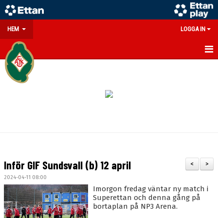
HEM
LOGGA IN
GÅ PÅ MATCH
PARTNERS
SOUVENIRER/WEBSHOP
FÖRENINGEN
KONTAKT
Inför GIF Sundsvall (b) 12 april
<
>
DOKUMENT
2024-04-11 08:00
Imorgon fredag väntar ny match i
MEDLEMSINFO
Superettan och denna gång på
bortaplan på NP3 Arena.