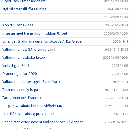
Stort Tack Elmar Abraham!
2025-12-29 13:00
Nyårslotter till försäljning
2025-12-28 12:00
2025-12-19 17:00
Köp din lott av oss!
2025-12-15 10:41
Intervju med tränarduon Robban & Joel
2025-12-13 12:00
Emanuel Grahn ansvarig för Skövde AIK:s Akademi
2025-12-11
Välkommen till SAIK, Linus Land
2025-12-10 16:05
Välkommen tillbaka Jakob
2025-12-08 16:00
Vinterligan 2026
2025-12-08
Planering inför 2026
2025-12-08
Välkommen till A-laget, Esaië Yoro
2025-12-01
Tränarstaben fylls på
2025-11-28 15:00
Tack Johan och Francisco
2025-11-27 11:51
Sargon Abraham lämnar Skövde AIK
2025-11-25 16:30
Fler från Skaraborg provspelar
2025-11-25
Uppesittarlotter, adventskalender och julklappar
2025-11-24 10:55