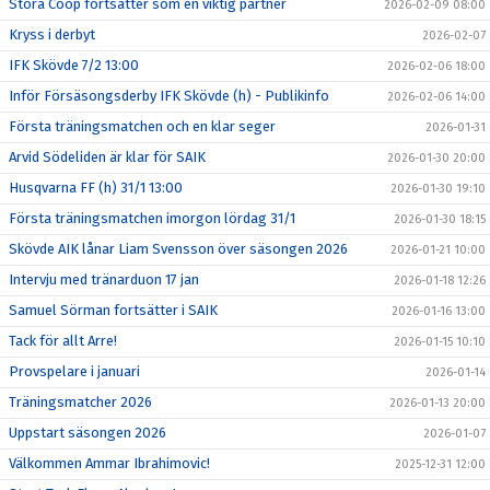
Stora Coop fortsätter som en viktig partner
2026-02-09 08:00
Kryss i derbyt
2026-02-07
IFK Skövde 7/2 13:00
2026-02-06 18:00
Inför Försäsongsderby IFK Skövde (h) - Publikinfo
2026-02-06 14:00
Första träningsmatchen och en klar seger
2026-01-31
Arvid Södeliden är klar för SAIK
2026-01-30 20:00
Husqvarna FF (h) 31/1 13:00
2026-01-30 19:10
Första träningsmatchen imorgon lördag 31/1
2026-01-30 18:15
Skövde AIK lånar Liam Svensson över säsongen 2026
2026-01-21 10:00
Intervju med tränarduon 17 jan
2026-01-18 12:26
Samuel Sörman fortsätter i SAIK
2026-01-16 13:00
Tack för allt Arre!
2026-01-15 10:10
Provspelare i januari
2026-01-14
Träningsmatcher 2026
2026-01-13 20:00
Uppstart säsongen 2026
2026-01-07
Välkommen Ammar Ibrahimovic!
2025-12-31 12:00