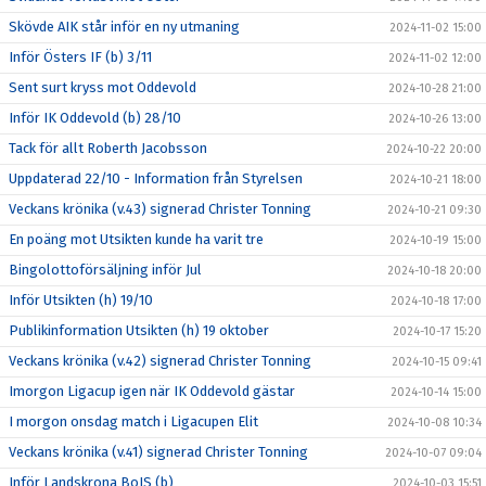
Skövde AIK står inför en ny utmaning
2024-11-02 15:00
Inför Östers IF (b) 3/11
2024-11-02 12:00
Sent surt kryss mot Oddevold
2024-10-28 21:00
Inför IK Oddevold (b) 28/10
2024-10-26 13:00
Tack för allt Roberth Jacobsson
2024-10-22 20:00
Uppdaterad 22/10 - Information från Styrelsen
2024-10-21 18:00
Veckans krönika (v.43) signerad Christer Tonning
2024-10-21 09:30
En poäng mot Utsikten kunde ha varit tre
2024-10-19 15:00
Bingolottoförsäljning inför Jul
2024-10-18 20:00
Inför Utsikten (h) 19/10
2024-10-18 17:00
Publikinformation Utsikten (h) 19 oktober
2024-10-17 15:20
Veckans krönika (v.42) signerad Christer Tonning
2024-10-15 09:41
Imorgon Ligacup igen när IK Oddevold gästar
2024-10-14 15:00
I morgon onsdag match i Ligacupen Elit
2024-10-08 10:34
Veckans krönika (v.41) signerad Christer Tonning
2024-10-07 09:04
Inför Landskrona BoIS (b)
2024-10-03 15:51