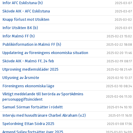
Inför AFC Eskilstuna (h)
2025-03-07
Skövde AIK - AFC Eskilstuna
2025-03-07
Knapp förlust mot Utsikten
2025-03-02
Inför Utsikten BK (b)
2025-03-01
Inför Malmö FF (h)
2025-02-23 15:02
Publikinformation in Malmö FF (h)
2025-02-22 18:08
Uppdatering av föreningens ekonomiska situation
2025-02-20 11:46
Skövde AIK - Malmö FF, 24 feb
2025-02-19 08:17
Utprovning medlemskläder 2025
2025-02-18 21:49
Utlysning av årsmöte
2025-02-10 13:37
Föreningens ekonomiska läge
2025-02-10 08:34
Viktigt meddelande till berörda av SportAdmins
2025-02-06 11:30
personuppgiftsincident
Samuel Sörman fortsätter i rödvitt
2025-01-14 10:10
Intervju med huvudtränare Charbel Abraham (v.2)
2025-01-11 16:51
Spelordning Ettan Södra 2025
2025-01-08 17:56
Armend Suljev fortsätter över 2025
2025-01-03 14:09