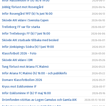
Inför Hässleholm IF (h) 18/6 19:00
2026-06-17
Jobbig förlust mot Rosengård
2026-06-14
Inför Rosengård 1917 (b) 14 juni 16:00
2026-06-13
Skövde AIK vidare i Svenska Cupen
2026-06-10
Trelleborg FF var för starka
2026-06-07
Inför Trelleborgs FF (b) 7 juni 16:00
2026-06-06
Skövde AIK studsade tillbaka med besked
2026-06-01
Inför Jönköpings Södra (h) 1 juni 19:00
2026-05-31
Klassfotboll 2026 - Foto
2026-05-30
Skövde AIK vidare i DM
2026-05-26
Tung förlust mot Ariana FC Malmö
2026-05-23
Inför Ariana FC Malmö (h) 16:00 - och publikinfo
2026-05-22
Domare Klassfotbollen 2026
2026-05-21
Kryss mot Eskilsminne IF
2026-05-17
Inför Eskilsminne IF (b) 17 maj 16:00
2026-05-16
Drömfonden stöttas av Logen Camulus och Gamla AIK
2026-05-13 10:00