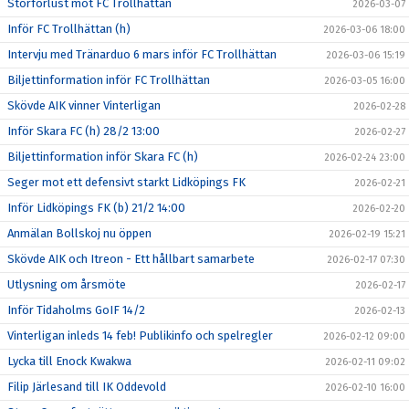
Storförlust mot FC Trollhättan
2026-03-07
Inför FC Trollhättan (h)
2026-03-06 18:00
Intervju med Tränarduo 6 mars inför FC Trollhättan
2026-03-06 15:19
Biljettinformation inför FC Trollhättan
2026-03-05 16:00
Skövde AIK vinner Vinterligan
2026-02-28
Inför Skara FC (h) 28/2 13:00
2026-02-27
Biljettinformation inför Skara FC (h)
2026-02-24 23:00
Seger mot ett defensivt starkt Lidköpings FK
2026-02-21
Inför Lidköpings FK (b) 21/2 14:00
2026-02-20
Anmälan Bollskoj nu öppen
2026-02-19 15:21
Skövde AIK och Itreon - Ett hållbart samarbete
2026-02-17 07:30
Utlysning om årsmöte
2026-02-17
Inför Tidaholms GoIF 14/2
2026-02-13
Vinterligan inleds 14 feb! Publikinfo och spelregler
2026-02-12 09:00
Lycka till Enock Kwakwa
2026-02-11 09:02
Filip Järlesand till IK Oddevold
2026-02-10 16:00