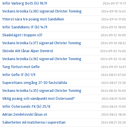
Inför Varberg BoIS (h) 18/9
2024-09-17 11:11
Veckans krönika (v.38) signerad Christer Tonning
2024-09-16 14:02
Ytterst nära tre poäng mot Sandviken
2024-09-14 17:00
Inför Sandvikens IF (b) 14/9
2024-09-13 18:00
Skadeläget i truppen v37
2024-09-12 10:00
Veckans krönika (v.37) signerad Christer Tonning
2024-09-10 08:32
Skövde AIK lånar Alper Demirol
2024-09-02 14:00
Veckans krönika (v.36) signerad Christer Tonning
2024-09-02 12:40
Tung förlust mot Gefle
2024-09-01 14:01
Inför Gefle IF (h) 1/9
2024-08-31 07:00
Superettans omgång 27-30 fastställda
2024-08-27 22:30
Veckans krönika (v.35) signerad Christer Tonning
2024-08-26 10:00
Viktig poäng och vändpunkt mot Östersund?
2024-08-25 15:00
Inför Östersunds FK (b) 25/8
2024-08-24 11:00
Adrian Zendelovski lånas ut
2024-08-22 18:30
Säkerheten vid matcherna i superettan
2024-08-21 20:30