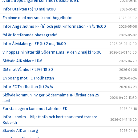
Andra trepoängaren kom mot Utsiktens BK
2026-05-13
Inför Utsikten (b) 13 maj 19:00
2026-05-12
En pinne med mersmak mot Ängelholm
2026-05-09
Inför Ängelholms FF (h) och publikinformation - 9/5 16:00
2026-05-08
"Vi är fortfarande obesegrade"
2026-05-02
Inför Åtvidabergs FF (h) 2 maj 16:00
2026-05-01 12:00
Vi hoppas ni hittar till Södermalms IP den 2 maj kl 16:00
2026-05-01 10:00
Skövde AIK vidare i DM
2026-04-29
DM mot Våmbs IF 29/4 18:30
2026-04-28
En poäng mot FC Trollhättan
2026-04-24
Inför FC Trollhättan (b) 24/4
2026-04-23
Skövde kommun inviger Södermalms IP lördag den 25
2026-04-22 13:30
april
Första segern kom mot Laholms FK
2026-04-18
Inför Laholm - Biljettinfo och kort snack med tränare
2026-04-17 16:00
Roberth
Skövde AIK är i sorg
2026-04-14