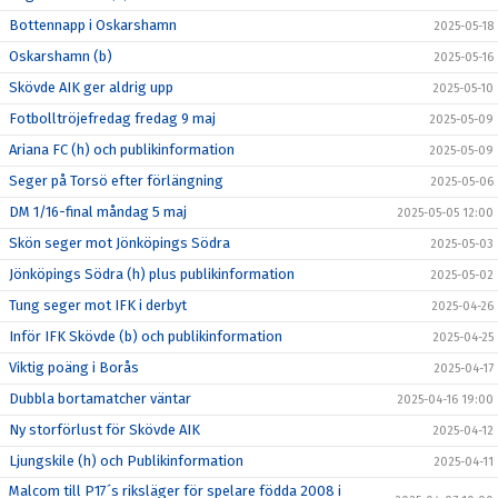
Bottennapp i Oskarshamn
2025-05-18
Oskarshamn (b)
2025-05-16
Skövde AIK ger aldrig upp
2025-05-10
Fotbolltröjefredag fredag 9 maj
2025-05-09
Ariana FC (h) och publikinformation
2025-05-09
Seger på Torsö efter förlängning
2025-05-06
DM 1/16-final måndag 5 maj
2025-05-05 12:00
Skön seger mot Jönköpings Södra
2025-05-03
Jönköpings Södra (h) plus publikinformation
2025-05-02
Tung seger mot IFK i derbyt
2025-04-26
Inför IFK Skövde (b) och publikinformation
2025-04-25
Viktig poäng i Borås
2025-04-17
Dubbla bortamatcher väntar
2025-04-16 19:00
Ny storförlust för Skövde AIK
2025-04-12
Ljungskile (h) och Publikinformation
2025-04-11
Malcom till P17´s riksläger för spelare födda 2008 i