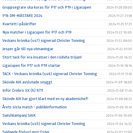
Gruppsegrare ska koras för P17 och P19 i Ligacupen
2024-11-28 08:00
P16 DM-MÄSTARE 2024
2024-11-27 21:58
Kvartett i påskrifter
2024-11-25 17:31
Nya matcher i Ligacupen för P17 och P19
2024-11-22 10:00
Veckans krönika (v.47) signerad Christer Tonning
2024-11-22 08:00
Jesper går till nya utmaningar
2024-11-22 01:05
Stort tack för era insatser i den rödvita tröjan!
2024-11-20 16:33
Ligacupen för P17 och P19 startar
2024-11-16 18:16
TACK - Veckans krönika (v.46) signerad Christer Tonning
2024-11-11 11:55
Skövde AIK avslutade snyggt
2024-11-09 18:00
Inför Örebro SK (h) 9/11
2024-11-08 17:26
Skövde AIK har gjort klart med en ny akademichef!
2024-11-08 08:23
Årets sista match - publikinformation
2024-11-06 10:41
Swishkampanj SAIK
2024-11-06 10:00
Veckans krönika (v.45) signerad Christer Tonning
2024-11-04 14:32
Svidande förlust mot Öster
2024-11-03 17:00