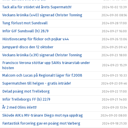
Tack alla för stödet vid årets Supermatch!
2024-10-02 13:39
Veckans krönika (v.40) signerad Christer Tonning
2024-09-30 08:56
Tung förlust mot Sundsvall
2024-09-28 17:00
Inför GIF Sundsvall (h) 28/9
2024-09-27 16:00
Höstlovscamp för flickor och pojkar v.44
2024-09-26 13:06
Jumpyard-disco den 12 oktober
2024-09-25 09:43
Veckans krönika (v.39) signerad Christer Tonning
2024-09-23 18:00
Francisco Verona stöttar upp SAIKs tränarstab under
2024-09-23 15:29
hösten
Malcom och Lucas på Regionalt läger för f.2008
2024-09-23 10:33
Supermatchen till helgen - gratis inträde!
2024-09-23 09:46
Delad poäng mot Trelleborg
2024-09-22 17:00
Inför Trelleborgs FF (b) 22/9
2024-09-21 14:00
År 2 med Olins inlett!
2024-09-20 13:54
Skövde AIK:s MV-tränare Diego mot nya uppdrag
2024-09-20 08:00
Fantastisk forcering gav en poäng mot Varberg
2024-09-18 21:30