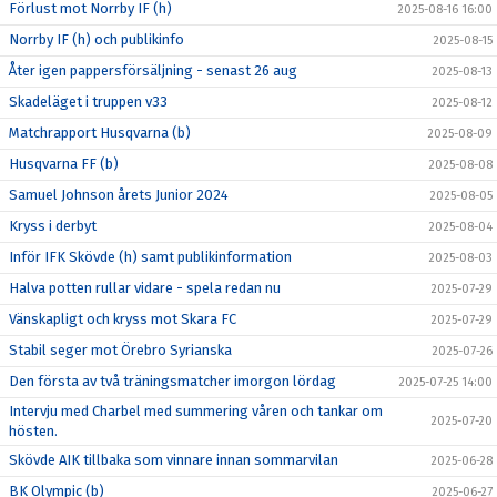
Förlust mot Norrby IF (h)
2025-08-16 16:00
Norrby IF (h) och publikinfo
2025-08-15
Åter igen pappersförsäljning - senast 26 aug
2025-08-13
Skadeläget i truppen v33
2025-08-12
Matchrapport Husqvarna (b)
2025-08-09
Husqvarna FF (b)
2025-08-08
Samuel Johnson årets Junior 2024
2025-08-05
Kryss i derbyt
2025-08-04
Inför IFK Skövde (h) samt publikinformation
2025-08-03
Halva potten rullar vidare - spela redan nu
2025-07-29
Vänskapligt och kryss mot Skara FC
2025-07-29
Stabil seger mot Örebro Syrianska
2025-07-26
Den första av två träningsmatcher imorgon lördag
2025-07-25 14:00
Intervju med Charbel med summering våren och tankar om
2025-07-20
hösten.
Skövde AIK tillbaka som vinnare innan sommarvilan
2025-06-28
BK Olympic (b)
2025-06-27