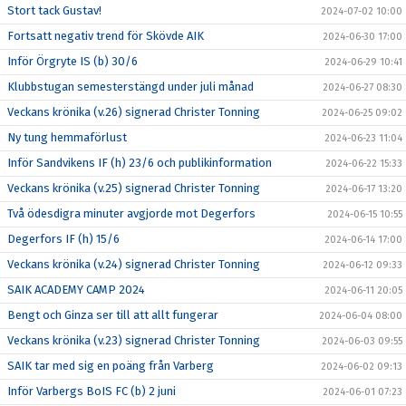
Stort tack Gustav!
2024-07-02 10:00
Fortsatt negativ trend för Skövde AIK
2024-06-30 17:00
Inför Örgryte IS (b) 30/6
2024-06-29 10:41
Klubbstugan semesterstängd under juli månad
2024-06-27 08:30
Veckans krönika (v.26) signerad Christer Tonning
2024-06-25 09:02
Ny tung hemmaförlust
2024-06-23 11:04
Inför Sandvikens IF (h) 23/6 och publikinformation
2024-06-22 15:33
Veckans krönika (v.25) signerad Christer Tonning
2024-06-17 13:20
Två ödesdigra minuter avgjorde mot Degerfors
2024-06-15 10:55
Degerfors IF (h) 15/6
2024-06-14 17:00
Veckans krönika (v.24) signerad Christer Tonning
2024-06-12 09:33
SAIK ACADEMY CAMP 2024
2024-06-11 20:05
Bengt och Ginza ser till att allt fungerar
2024-06-04 08:00
Veckans krönika (v.23) signerad Christer Tonning
2024-06-03 09:55
SAIK tar med sig en poäng från Varberg
2024-06-02 09:13
Inför Varbergs BoIS FC (b) 2 juni
2024-06-01 07:23