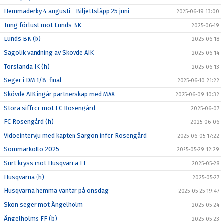
Hemmaderby 4 augusti - Biljettsläpp 25 juni
2025-06-19 13:00
Tung förlust mot Lunds BK
2025-06-19
Lunds BK (b)
2025-06-18
Sagolik vändning av Skövde AIK
2025-06-14
Torslanda IK (h)
2025-06-13
Seger i DM 1/8-final
2025-06-10 21:22
Skövde AIK ingår partnerskap med MAX
2025-06-09 10:32
Stora siffror mot FC Rosengård
2025-06-07
FC Rosengård (h)
2025-06-06
Vidoeintervju med kapten Sargon inför Rosengård
2025-06-05 17:22
Sommarkollo 2025
2025-05-29 12:29
Surt kryss mot Husqvarna FF
2025-05-28
Husqvarna (h)
2025-05-27
Husqvarna hemma väntar på onsdag
2025-05-25 19:47
Skön seger mot Ängelholm
2025-05-24
Ängelholms FF (b)
2025-05-23