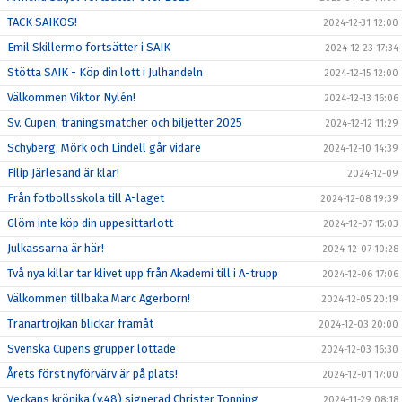
TACK SAIKOS!
2024-12-31 12:00
Emil Skillermo fortsätter i SAIK
2024-12-23 17:34
Stötta SAIK - Köp din lott i Julhandeln
2024-12-15 12:00
Välkommen Viktor Nylén!
2024-12-13 16:06
Sv. Cupen, träningsmatcher och biljetter 2025
2024-12-12 11:29
Schyberg, Mörk och Lindell går vidare
2024-12-10 14:39
Filip Järlesand är klar!
2024-12-09
Från fotbollsskola till A-laget
2024-12-08 19:39
Glöm inte köp din uppesittarlott
2024-12-07 15:03
Julkassarna är här!
2024-12-07 10:28
Två nya killar tar klivet upp från Akademi till i A-trupp
2024-12-06 17:06
Välkommen tillbaka Marc Agerborn!
2024-12-05 20:19
Tränartrojkan blickar framåt
2024-12-03 20:00
Svenska Cupens grupper lottade
2024-12-03 16:30
Årets först nyförvärv är på plats!
2024-12-01 17:00
Veckans krönika (v.48) signerad Christer Tonning
2024-11-29 08:18