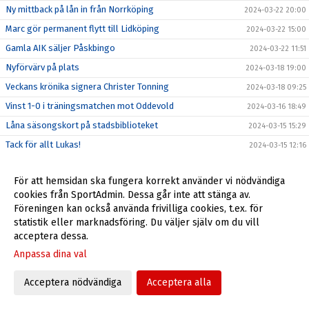
Ny mittback på lån in från Norrköping
2024-03-22 20:00
Marc gör permanent flytt till Lidköping
2024-03-22 15:00
Gamla AIK säljer Påskbingo
2024-03-22 11:51
Nyförvärv på plats
2024-03-18 19:00
Veckans krönika signera Christer Tonning
2024-03-18 09:25
Vinst 1-0 i träningsmatchen mot Oddevold
2024-03-16 18:49
Låna säsongskort på stadsbiblioteket
2024-03-15 15:29
Tack för allt Lukas!
2024-03-15 12:16
Revansch på lördag när Oddevold gästar Södermalms IP
2024-03-13 15:00
(Uppdaterad)
För att hemsidan ska fungera korrekt använder vi nödvändiga
Veckans krönika signera Christer Tonning
cookies från SportAdmin. Dessa går inte att stänga av.
2024-03-12 14:33
Föreningen kan också använda frivilliga cookies, t.ex. för
OBS! Ny tid för årsmöte 19/3 19:00
2024-03-12 10:34
statistik eller marknadsföring. Du väljer själv om du vill
Inför IF Karlstad Fotboll (b), 9/3
2024-03-08 22:37
acceptera dessa.
Veckans krönika signerad Christer Tonning
2024-03-05 09:15
Anpassa dina val
All fotboll -25% på Intersport
2024-03-04 15:24
Acceptera nödvändiga
Acceptera alla
Seger i sista gruppspelsmatch i Svenska cupen
2024-03-04 12:00