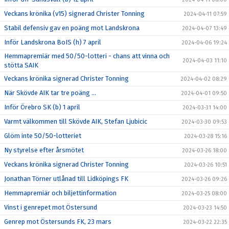
Veckans krönika (v15) signerad Christer Tonning
2024-04-11 07:59
Stabil defensiv gav en poäng mot Landskrona
2024-04-07 13:49
Inför Landskrona BoIS (h) 7 april
2024-04-06 19:24
Hemmapremiär med 50/50-lotteri - chans att vinna och
2024-04-03 11:10
stötta SAIK
Veckans krönika signerad Christer Tonning
2024-04-02 08:29
När Skövde AIK tar tre poäng ...
2024-04-01 09:50
Inför Örebro SK (b) 1 april
2024-03-31 14:00
Varmt välkommen till Skövde AIK, Stefan Ljubicic
2024-03-30 09:53
Glöm inte 50/50-lotteriet
2024-03-28 15:16
Ny styrelse efter årsmötet
2024-03-26 18:00
Veckans krönika signerad Christer Tonning
2024-03-26 10:51
Jonathan Törner utlånad till Lidköpings FK
2024-03-26 09:26
Hemmapremiär och biljettinformation
2024-03-25 08:00
Vinst i genrepet mot Östersund
2024-03-23 14:50
Genrep mot Östersunds FK, 23 mars
2024-03-22 22:35