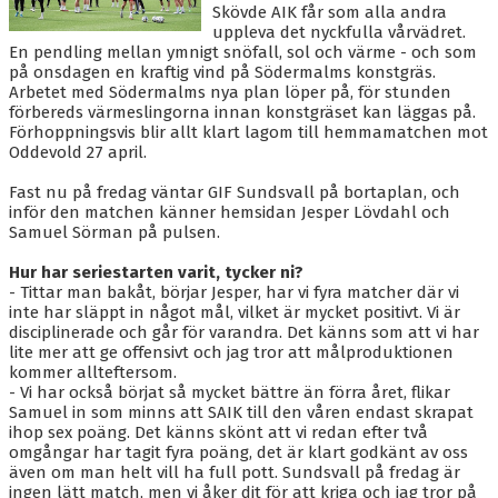
BLI MEDLEM
Skövde AIK får som alla andra
uppleva det nyckfulla vårvädret.
KALENDER
En pendling mellan ymnigt snöfall, sol och värme - och som
på onsdagen en kraftig vind på Södermalms konstgräs.
Arbetet med Södermalms nya plan löper på, för stunden
VÅRA LAG/TRÄNARE
förbereds värmeslingorna innan konstgräset kan läggas på.
Förhoppningsvis blir allt klart lagom till hemmamatchen mot
GAMLA AIK
Oddevold 27 april.
Fast nu på fredag väntar GIF Sundsvall på bortaplan, och
inför den matchen känner hemsidan Jesper Lövdahl och
Samuel Sörman på pulsen.
Hur har seriestarten varit, tycker ni?
- Tittar man bakåt, börjar Jesper, har vi fyra matcher där vi
inte har släppt in något mål, vilket är mycket positivt. Vi är
disciplinerade och går för varandra. Det känns som att vi har
lite mer att ge offensivt och jag tror att målproduktionen
kommer allteftersom.
- Vi har också börjat så mycket bättre än förra året, flikar
Samuel in som minns att SAIK till den våren endast skrapat
ihop sex poäng. Det känns skönt att vi redan efter två
omgångar har tagit fyra poäng, det är klart godkänt av oss
även om man helt vill ha full pott. Sundsvall på fredag är
ingen lätt match, men vi åker dit för att kriga och jag tror på