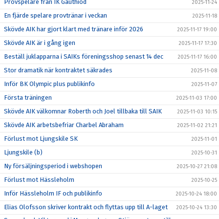
Provspelare från IK Gauthiod
2025-11-24
En fjärde spelare provtränar i veckan
2025-11-18
Skövde AIK har gjort klart med tränare inför 2026
2025-11-17 19:00
Skövde AIK är i gång igen
2025-11-17 17:30
Beställ juklapparna i SAIKs föreningsshop senast 14 dec
2025-11-17 16:00
Stor dramatik när kontraktet säkrades
2025-11-08
Inför BK Olympic plus publikinfo
2025-11-07
Första träningen
2025-11-03 17:00
Skövde AIK välkomnar Roberth och Joel tillbaka till SAIK
2025-11-03 10:15
Skövde AIK arbetsbefriar Charbel Abraham
2025-11-02 21:21
Förlust mot Ljungskile SK
2025-11-01
Ljungskile (b)
2025-10-31
Ny försäljningsperiod i webshopen
2025-10-27 21:08
Förlust mot Hässleholm
2025-10-25
Inför Hässleholm IF och publikinfo
2025-10-24 18:00
Elias Olofsson skriver kontrakt och flyttas upp till A-laget
2025-10-24 13:30