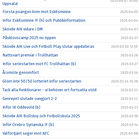
2025-04-07 10:00
Uppsala!
Första poängen kom mot Eskilsminne
2025-04-05
Inför Eskilsminne IF (h) och Publikinformation
2025-04-04
Skövde AIK vidare i DM
2025-04-01
Påsklovscamp 2025 nu öppen
2025-03-31
Skövde AIK Live och Fotboll Play slutar uppdateras
2025-03-30 12:59
Nattsvart premiär i Trollhättan
2025-03-28
Inför seriestarten mot FC Trollhättan (b)
2025-03-27
Årsmöte genomfört
2025-03-26
Glöm inte 50/50 lotteriet inför seriestarten
2025-03-24 10:38
Tack alla funktionärer - vi behöver ert fortsatta stöd
2025-03-23
Genrepet slutade oavgjort 2-2
2025-03-22
Inför IK Oddevold (b)
2025-03-21
Skövde AIK Bollskoj och Fotbollskola 2025
2025-03-18
Inför Örebro Syrianska IF (b)
2025-03-14
Välförtjänt seger mot AFC
2025-03-08