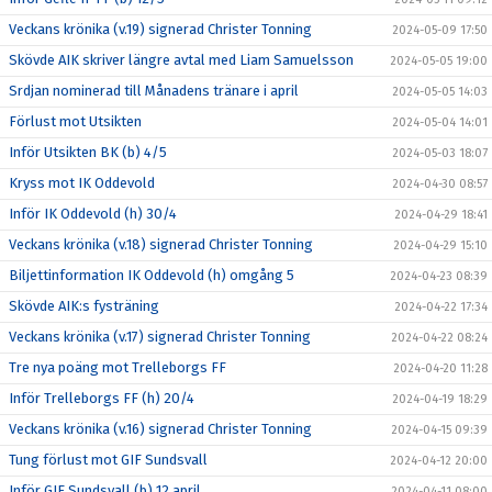
Veckans krönika (v.19) signerad Christer Tonning
2024-05-09 17:50
Skövde AIK skriver längre avtal med Liam Samuelsson
2024-05-05 19:00
Srdjan nominerad till Månadens tränare i april
2024-05-05 14:03
Förlust mot Utsikten
2024-05-04 14:01
Inför Utsikten BK (b) 4/5
2024-05-03 18:07
Kryss mot IK Oddevold
2024-04-30 08:57
Inför IK Oddevold (h) 30/4
2024-04-29 18:41
Veckans krönika (v.18) signerad Christer Tonning
2024-04-29 15:10
Biljettinformation IK Oddevold (h) omgång 5
2024-04-23 08:39
Skövde AIK:s fysträning
2024-04-22 17:34
Veckans krönika (v.17) signerad Christer Tonning
2024-04-22 08:24
Tre nya poäng mot Trelleborgs FF
2024-04-20 11:28
Inför Trelleborgs FF (h) 20/4
2024-04-19 18:29
Veckans krönika (v.16) signerad Christer Tonning
2024-04-15 09:39
Tung förlust mot GIF Sundsvall
2024-04-12 20:00
Inför GIF Sundsvall (b) 12 april
2024-04-11 08:00