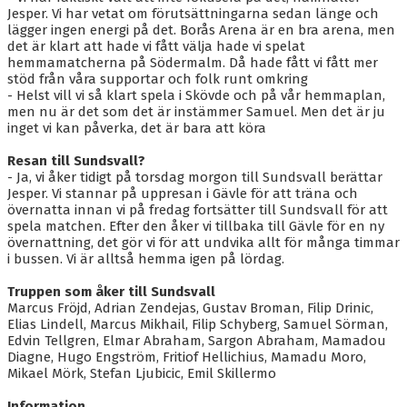
Jesper. Vi har vetat om förutsättningarna sedan länge och
lägger ingen energi på det. Borås Arena är en bra arena, men
det är klart att hade vi fått välja hade vi spelat
hemmamatcherna på Södermalm. Då hade fått vi fått mer
stöd från våra supportar och folk runt omkring
- Helst vill vi så klart spela i Skövde och på vår hemmaplan,
men nu är det som det är instämmer Samuel. Men det är ju
inget vi kan påverka, det är bara att köra
Resan till Sundsvall?
- Ja, vi åker tidigt på torsdag morgon till Sundsvall berättar
Jesper. Vi stannar på uppresan i Gävle för att träna och
övernatta innan vi på fredag fortsätter till Sundsvall för att
spela matchen. Efter den åker vi tillbaka till Gävle för en ny
övernattning, det gör vi för att undvika allt för många timmar
i bussen. Vi är alltså hemma igen på lördag.
Truppen som åker till Sundsvall
Marcus Fröjd, Adrian Zendejas, Gustav Broman, Filip Drinic,
Elias Lindell, Marcus Mikhail, Filip Schyberg, Samuel Sörman,
Edvin Tellgren, Elmar Abraham, Sargon Abraham, Mamadou
Diagne, Hugo Engström, Fritiof Hellichius, Mamadu Moro,
Mikael Mörk, Stefan Ljubicic, Emil Skillermo
Information