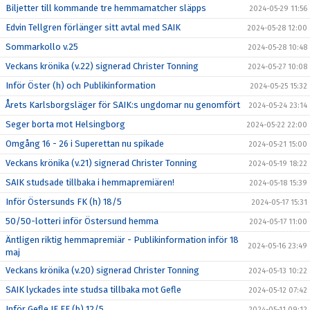
Biljetter till kommande tre hemmamatcher släpps
2024-05-29 11:56
Edvin Tellgren förlänger sitt avtal med SAIK
2024-05-28 12:00
Sommarkollo v.25
2024-05-28 10:48
Veckans krönika (v.22) signerad Christer Tonning
2024-05-27 10:08
Inför Öster (h) och Publikinformation
2024-05-25 15:32
Årets Karlsborgsläger för SAIK:s ungdomar nu genomfört
2024-05-24 23:14
Seger borta mot Helsingborg
2024-05-22 22:00
Omgång 16 - 26 i Superettan nu spikade
2024-05-21 15:00
Veckans krönika (v.21) signerad Christer Tonning
2024-05-19 18:22
SAIK studsade tillbaka i hemmapremiären!
2024-05-18 15:39
Inför Östersunds FK (h) 18/5
2024-05-17 15:31
50/50-lotteri inför Östersund hemma
2024-05-17 11:00
Äntligen riktig hemmapremiär - Publikinformation inför 18
2024-05-16 23:49
maj
Veckans krönika (v.20) signerad Christer Tonning
2024-05-13 10:22
SAIK lyckades inte studsa tillbaka mot Gefle
2024-05-12 07:42
Inför Gefle IF FF (b) 12/5
2024-05-11 09:12