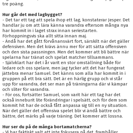
tre poäng.
Hur går det med lagbygget?
- Det tar ett tag att spela ihop ett lag, konstaterar Jesper. Det
handlar ju om att lära känna varandra eftersom många nya
har kommit in i laget strax innan seriestarten.
Förhoppningsvis ska allt sitta innan maj.
- Ändå har det gått förvånansvärt fort, särskilt när det gäller
defensiven. Men det krävs ännu mer för att sätta offensiven
och den sista passningen. Men det kommer att bli bättre när
spelarna har tränat och spelat matcher tillsammans.
- Självklart har det i år varit en stor omställning både för
ledare och oss spelare, men jag tycker att det har fungerat
jättebra menar Samuel. Det känns som alla har kommit in i
gruppen på ett bra sätt. Det är en härlig grupp och vi står
upp för varandra, det ser man på träningarna där vi kämpar
och sliter för varandra.
- För oss, fortsätter Samuel, som varit här ett tag har det
också inneburit lite förändringar i spelsätt, och för dem som
kommit hit har de också fått anpassa sig till en ny situation.
När det gäller det offensiva spelet blir vi ändå bättre och
bättre, det märks på varje träning. Det kommer att lossna.
Hur ser du på de många bortamatcherna?
- Vi har faktiskt valt att inte fokusera på det, framhåller