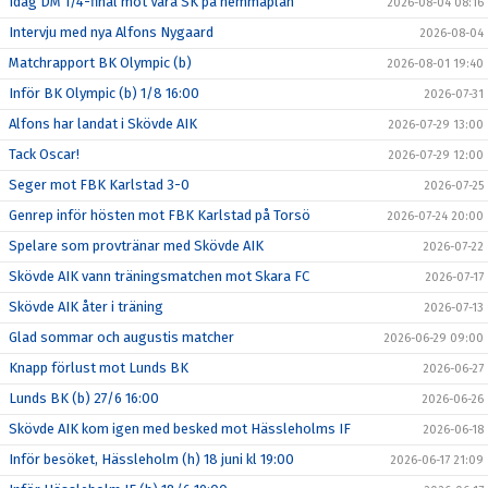
Idag DM 1/4-final mot Vara SK på hemmaplan
2026-08-04 08:16
Intervju med nya Alfons Nygaard
2026-08-04
Matchrapport BK Olympic (b)
2026-08-01 19:40
Inför BK Olympic (b) 1/8 16:00
2026-07-31
Alfons har landat i Skövde AIK
2026-07-29 13:00
Tack Oscar!
2026-07-29 12:00
Seger mot FBK Karlstad 3-0
2026-07-25
Genrep inför hösten mot FBK Karlstad på Torsö
2026-07-24 20:00
Spelare som provtränar med Skövde AIK
2026-07-22
Skövde AIK vann träningsmatchen mot Skara FC
2026-07-17
Skövde AIK åter i träning
2026-07-13
Glad sommar och augustis matcher
2026-06-29 09:00
Knapp förlust mot Lunds BK
2026-06-27
Lunds BK (b) 27/6 16:00
2026-06-26
Skövde AIK kom igen med besked mot Hässleholms IF
2026-06-18
Inför besöket, Hässleholm (h) 18 juni kl 19:00
2026-06-17 21:09