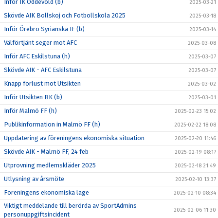
Inför IK Oddevold (b)
2025-03-21
Skövde AIK Bollskoj och Fotbollskola 2025
2025-03-18
Inför Örebro Syrianska IF (b)
2025-03-14
Välförtjänt seger mot AFC
2025-03-08
Inför AFC Eskilstuna (h)
2025-03-07
Skövde AIK - AFC Eskilstuna
2025-03-07
Knapp förlust mot Utsikten
2025-03-02
Inför Utsikten BK (b)
2025-03-01
Inför Malmö FF (h)
2025-02-23 15:02
Publikinformation in Malmö FF (h)
2025-02-22 18:08
Uppdatering av föreningens ekonomiska situation
2025-02-20 11:46
Skövde AIK - Malmö FF, 24 feb
2025-02-19 08:17
Utprovning medlemskläder 2025
2025-02-18 21:49
Utlysning av årsmöte
2025-02-10 13:37
Föreningens ekonomiska läge
2025-02-10 08:34
Viktigt meddelande till berörda av SportAdmins
2025-02-06 11:30
personuppgiftsincident