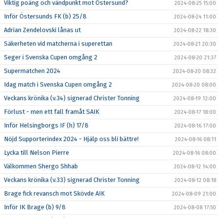
Viktig poäng och vändpunkt mot Östersund?
2024-08-25 15:00
Inför Östersunds FK (b) 25/8
2024-08-24 11:00
Adrian Zendelovski lånas ut
2024-08-22 18:30
Säkerheten vid matcherna i superettan
2024-08-21 20:30
Seger i Svenska Cupen omgång 2
2024-08-20 21:37
Supermatchen 2024
2024-08-20 08:32
Idag match i Svenska Cupen omgång 2
2024-08-20 08:00
Veckans krönika (v.34) signerad Christer Tonning
2024-08-19 12:00
Förlust - men ett fall framåt SAIK
2024-08-17 18:00
Inför Helsingborgs IF (h) 17/8
2024-08-16 17:00
Nöjd Supporterindex 2024 - Hjälp oss bli bättre!
2024-08-16 08:11
Lycka till Nelson Pierre
2024-08-16 08:00
Välkommen Shergo Shhab
2024-08-12 14:00
Veckans krönika (v.33) signerad Christer Tonning
2024-08-12 08:18
Brage fick revansch mot Skövde AIK
2024-08-09 21:00
Inför IK Brage (b) 9/8
2024-08-08 17:50