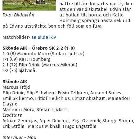
BLI MEDLEM
bättre till än domarteamet tycker
att den var diskutabel. Edvin slår
KALENDER
Foto: Bildbyrån
ut bollen till hörna och Kalle
Holmberg sprang i nästa sekund
på Edvins utsträckta ben och föll som en fura.
VÅRA LAG/TRÄNARE
Matchbilder-
se Bildarkiv
GAMLA AIK
Skövde AIK - Örebro SK 2-2 (1-0)
1-0 (8) Mamudu Moro (Stefan Ljubicic)
1-1 (69) Karl Holmberg
2-1 (72) Filip Drinic (Marcus Mikhail)
2-2 (75) Självmål
Skövde AIK
Marcus Fröjd
Filip Drinic, Filip Schyberg, Edvin Tellgren, Armend Suljev
Emil Skillermo, Fritiof Hellichius, Elmar Abraham, Mamadou
Diagne
Mamudu Moro, Stefan Ljubicic,
Ersättare
Adrian Zendejas, Alper Demirol, Ziga Ovsenek, Shergo Shhab,
Erik Ström. Marcus Mikhail, Hugo Engström
Intervjuer - Max