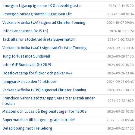
Imorgon Ligacup igen när IK Oddevold gästar
2024-10-14 15:00
I morgon onsdag match i Ligacupen Elit
2024-10-08 10:34
Veckans krönika (v.41) signerad Christer Tonning
2024-10-07 09:04
Inför Landskrona BoIS (b)
2024-10-03 15:51
Tack alla för stödet vid årets Supermatch!
2024-10-02 13:39
Veckans krönika (v.40) signerad Christer Tonning
2024-09-30 08:56
Tung förlust mot Sundsvall
2024-09-28 17:00
Inför GIF Sundsvall (h) 28/9
2024-09-27 16:00
Höstlovscamp för flickor och pojkar v.44
2024-09-26 13:06
Jumpyard-disco den 12 oktober
2024-09-25 09:43
Veckans krönika (v.39) signerad Christer Tonning
2024-09-23 18:00
Francisco Verona stöttar upp SAIKs tränarstab under
2024-09-23 15:29
hösten
Malcom och Lucas på Regionalt läger för f.2008
2024-09-23 10:33
Supermatchen till helgen - gratis inträde!
2024-09-23 09:46
Delad poäng mot Trelleborg
2024-09-22 17:00