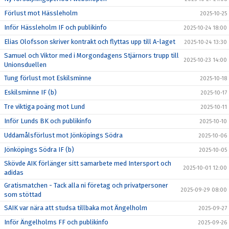
Förlust mot Hässleholm
2025-10-25
Inför Hässleholm IF och publikinfo
2025-10-24 18:00
Elias Olofsson skriver kontrakt och flyttas upp till A-laget
2025-10-24 13:30
Samuel och Viktor med i Morgondagens Stjärnors trupp till
2025-10-23 14:00
Unionsduellen
Tung förlust mot Eskilsminne
2025-10-18
Eskilsminne IF (b)
2025-10-17
Tre viktiga poäng mot Lund
2025-10-11
Inför Lunds BK och publikinfo
2025-10-10
Uddamålsförlust mot Jönköpings Södra
2025-10-06
Jönköpings Södra IF (b)
2025-10-05
Skövde AIK förlänger sitt samarbete med Intersport och
2025-10-01 12:00
adidas
Gratismatchen - Tack alla ni företag och privatpersoner
2025-09-29 08:00
som stöttad
SAIK var nära att studsa tillbaka mot Ängelholm
2025-09-27
Inför Ängelholms FF och publikinfo
2025-09-26