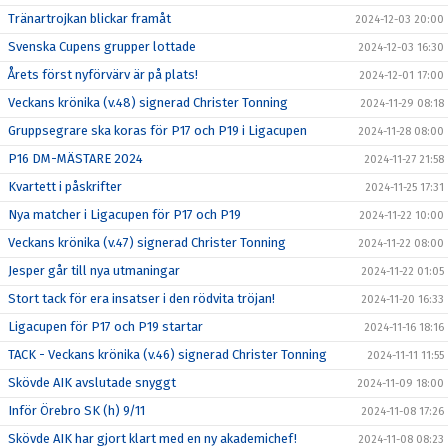
Tränartrojkan blickar framåt
2024-12-03 20:00
Svenska Cupens grupper lottade
2024-12-03 16:30
Årets först nyförvärv är på plats!
2024-12-01 17:00
Veckans krönika (v.48) signerad Christer Tonning
2024-11-29 08:18
Gruppsegrare ska koras för P17 och P19 i Ligacupen
2024-11-28 08:00
P16 DM-MÄSTARE 2024
2024-11-27 21:58
Kvartett i påskrifter
2024-11-25 17:31
Nya matcher i Ligacupen för P17 och P19
2024-11-22 10:00
Veckans krönika (v.47) signerad Christer Tonning
2024-11-22 08:00
Jesper går till nya utmaningar
2024-11-22 01:05
Stort tack för era insatser i den rödvita tröjan!
2024-11-20 16:33
Ligacupen för P17 och P19 startar
2024-11-16 18:16
TACK - Veckans krönika (v.46) signerad Christer Tonning
2024-11-11 11:55
Skövde AIK avslutade snyggt
2024-11-09 18:00
Inför Örebro SK (h) 9/11
2024-11-08 17:26
Skövde AIK har gjort klart med en ny akademichef!
2024-11-08 08:23