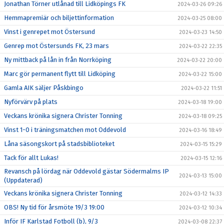
Jonathan Törner utlånad till Lidköpings FK
2024-03-26 09:26
Hemmapremiär och biljettinformation
2024-03-25 08:00
Vinst i genrepet mot Östersund
2024-03-23 14:50
Genrep mot Östersunds FK, 23 mars
2024-03-22 22:35
Ny mittback på lån in från Norrköping
2024-03-22 20:00
Marc gör permanent flytt till Lidköping
2024-03-22 15:00
Gamla AIK säljer Påskbingo
2024-03-22 11:51
Nyförvärv på plats
2024-03-18 19:00
Veckans krönika signera Christer Tonning
2024-03-18 09:25
Vinst 1-0 i träningsmatchen mot Oddevold
2024-03-16 18:49
Låna säsongskort på stadsbiblioteket
2024-03-15 15:29
Tack för allt Lukas!
2024-03-15 12:16
Revansch på lördag när Oddevold gästar Södermalms IP
2024-03-13 15:00
(Uppdaterad)
Veckans krönika signera Christer Tonning
2024-03-12 14:33
OBS! Ny tid för årsmöte 19/3 19:00
2024-03-12 10:34
Inför IF Karlstad Fotboll (b), 9/3
2024-03-08 22:37