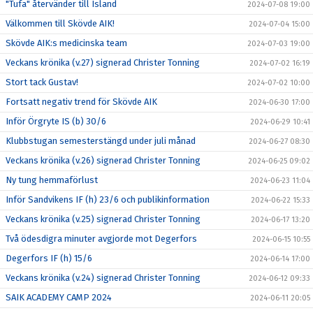
"Tufa" återvänder till Island
2024-07-08 19:00
Välkommen till Skövde AIK!
2024-07-04 15:00
Skövde AIK:s medicinska team
2024-07-03 19:00
Veckans krönika (v.27) signerad Christer Tonning
2024-07-02 16:19
Stort tack Gustav!
2024-07-02 10:00
Fortsatt negativ trend för Skövde AIK
2024-06-30 17:00
Inför Örgryte IS (b) 30/6
2024-06-29 10:41
Klubbstugan semesterstängd under juli månad
2024-06-27 08:30
Veckans krönika (v.26) signerad Christer Tonning
2024-06-25 09:02
Ny tung hemmaförlust
2024-06-23 11:04
Inför Sandvikens IF (h) 23/6 och publikinformation
2024-06-22 15:33
Veckans krönika (v.25) signerad Christer Tonning
2024-06-17 13:20
Två ödesdigra minuter avgjorde mot Degerfors
2024-06-15 10:55
Degerfors IF (h) 15/6
2024-06-14 17:00
Veckans krönika (v.24) signerad Christer Tonning
2024-06-12 09:33
SAIK ACADEMY CAMP 2024
2024-06-11 20:05