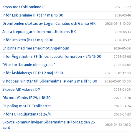
Kryss mot Eskilsminne IF
2026-05-17
Inför Eskilsminne IF (b) 17 maj 16:00
2026-05-16
Drömfonden stöttas av Logen Camulus och Gamla AIK
2026-05-13 10:00
Andra trepoängaren kom mot Utsiktens BK
2026-05-13
Inför Utsikten (b) 13 maj 19:00
2026-05-12
En pinne med mersmak mot Ängelholm
2026-05-09
Inför Ängelholms FF (h) och publikinformation - 9/5 16:00
2026-05-08
"Vi är fortfarande obesegrade"
2026-05-02
Inför Åtvidabergs FF (h) 2 maj 16:00
2026-05-01 12:00
Vi hoppas ni hittar till Södermalms IP den 2 maj kl 16:00
2026-05-01 10:00
Skövde AIK vidare i DM
2026-04-29
DM mot Våmbs IF 29/4 18:30
2026-04-28
En poäng mot FC Trollhättan
2026-04-24
Inför FC Trollhättan (b) 24/4
2026-04-23
Skövde kommun inviger Södermalms IP lördag den 25
2026-04-22 13:30
april