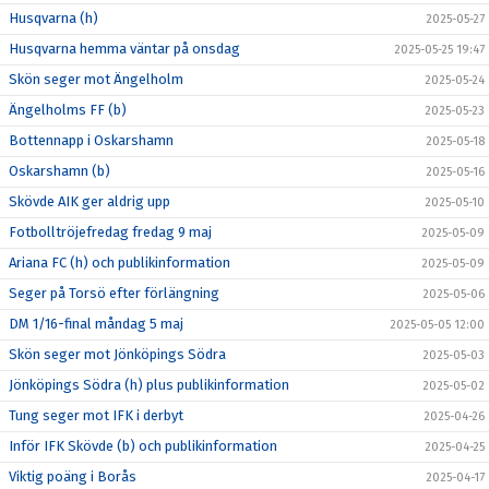
Husqvarna (h)
2025-05-27
Husqvarna hemma väntar på onsdag
2025-05-25 19:47
Skön seger mot Ängelholm
2025-05-24
Ängelholms FF (b)
2025-05-23
Bottennapp i Oskarshamn
2025-05-18
Oskarshamn (b)
2025-05-16
Skövde AIK ger aldrig upp
2025-05-10
Fotbolltröjefredag fredag 9 maj
2025-05-09
Ariana FC (h) och publikinformation
2025-05-09
Seger på Torsö efter förlängning
2025-05-06
DM 1/16-final måndag 5 maj
2025-05-05 12:00
Skön seger mot Jönköpings Södra
2025-05-03
Jönköpings Södra (h) plus publikinformation
2025-05-02
Tung seger mot IFK i derbyt
2025-04-26
Inför IFK Skövde (b) och publikinformation
2025-04-25
Viktig poäng i Borås
2025-04-17