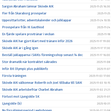
Sargon Abraham lämnar Skövde AIK
2025-11-25 16:30
Fler från Skaraborg provspelar
2025-11-25
Uppesittarlotter, adventskalender och julklappar
2025-11-24 10:55
Provspelare från IK Gauthiod
2025-11-24
En fjärde spelare provtränar i veckan
2025-11-18
Skövde AIK har gjort klart med tränare inför 2026
2025-11-17 19:00
Skövde AIK är i gång igen
2025-11-17 17:30
Beställ juklapparna i SAIKs föreningsshop senast 14 dec
2025-11-17 16:00
Stor dramatik när kontraktet säkrades
2025-11-08
Inför BK Olympic plus publikinfo
2025-11-07
Första träningen
2025-11-03 17:00
Skövde AIK välkomnar Roberth och Joel tillbaka till SAIK
2025-11-03 10:15
Skövde AIK arbetsbefriar Charbel Abraham
2025-11-02 21:21
Förlust mot Ljungskile SK
2025-11-01
Ljungskile (b)
2025-10-31
Ny försäljningsperiod i webshopen
2025-10-27 21:08