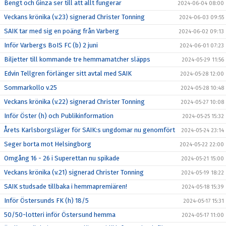
Bengt och Ginza ser till att allt fungerar
2024-06-04 08:00
Veckans krönika (v.23) signerad Christer Tonning
2024-06-03 09:55
SAIK tar med sig en poäng från Varberg
2024-06-02 09:13
Inför Varbergs BoIS FC (b) 2 juni
2024-06-01 07:23
Biljetter till kommande tre hemmamatcher släpps
2024-05-29 11:56
Edvin Tellgren förlänger sitt avtal med SAIK
2024-05-28 12:00
Sommarkollo v.25
2024-05-28 10:48
Veckans krönika (v.22) signerad Christer Tonning
2024-05-27 10:08
Inför Öster (h) och Publikinformation
2024-05-25 15:32
Årets Karlsborgsläger för SAIK:s ungdomar nu genomfört
2024-05-24 23:14
Seger borta mot Helsingborg
2024-05-22 22:00
Omgång 16 - 26 i Superettan nu spikade
2024-05-21 15:00
Veckans krönika (v.21) signerad Christer Tonning
2024-05-19 18:22
SAIK studsade tillbaka i hemmapremiären!
2024-05-18 15:39
Inför Östersunds FK (h) 18/5
2024-05-17 15:31
50/50-lotteri inför Östersund hemma
2024-05-17 11:00