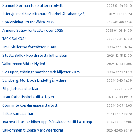
Samuel Sörman fortsätter i rödvitt
2025-01-14 10:10
Intervju med huvudtränare Charbel Abraham (v.2)
2025-01-11 16:51
Spelordning Ettan Södra 2025
2025-01-08 17:56
Armend Suljev fortsätter över 2025
2025-01-03 14:09
TACK SAIKOS!
2024-12-31 12:00
Emil Skillermo fortsätter i SAIK
2024-12-23 17:34
Stötta SAIK - Köp din lott i Julhandeln
2024-12-15 12:00
Välkommen Viktor Nylén!
2024-12-13 16:06
Sv. Cupen, träningsmatcher och biljetter 2025
2024-12-12 11:29
Schyberg, Mörk och Lindell går vidare
2024-12-10 14:39
Filip Järlesand är klar!
2024-12-09
Från fotbollsskola till A-laget
2024-12-08 19:39
Glöm inte köp din uppesittarlott
2024-12-07 15:03
Julkassarna är här!
2024-12-07 10:28
Två nya killar tar klivet upp från Akademi till i A-trupp
2024-12-06 17:06
Välkommen tillbaka Marc Agerborn!
2024-12-05 20:19