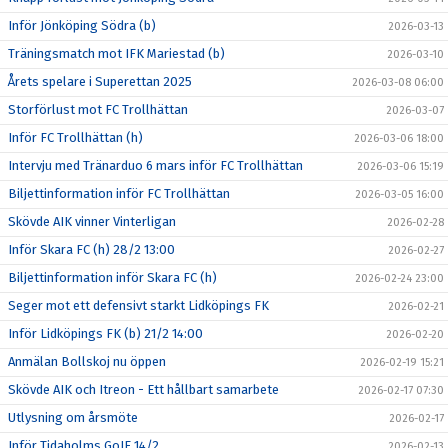
Inför Jönköping Södra (b)
2026-03-13
Träningsmatch mot IFK Mariestad (b)
2026-03-10
Årets spelare i Superettan 2025
2026-03-08 06:00
Storförlust mot FC Trollhättan
2026-03-07
Inför FC Trollhättan (h)
2026-03-06 18:00
Intervju med Tränarduo 6 mars inför FC Trollhättan
2026-03-06 15:19
Biljettinformation inför FC Trollhättan
2026-03-05 16:00
Skövde AIK vinner Vinterligan
2026-02-28
Inför Skara FC (h) 28/2 13:00
2026-02-27
Biljettinformation inför Skara FC (h)
2026-02-24 23:00
Seger mot ett defensivt starkt Lidköpings FK
2026-02-21
Inför Lidköpings FK (b) 21/2 14:00
2026-02-20
Anmälan Bollskoj nu öppen
2026-02-19 15:21
Skövde AIK och Itreon - Ett hållbart samarbete
2026-02-17 07:30
Utlysning om årsmöte
2026-02-17
Inför Tidaholms GoIF 14/2
2026-02-13