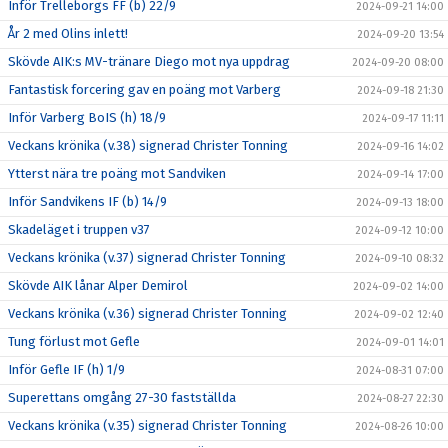
Inför Trelleborgs FF (b) 22/9
2024-09-21 14:00
År 2 med Olins inlett!
2024-09-20 13:54
Skövde AIK:s MV-tränare Diego mot nya uppdrag
2024-09-20 08:00
Fantastisk forcering gav en poäng mot Varberg
2024-09-18 21:30
Inför Varberg BoIS (h) 18/9
2024-09-17 11:11
Veckans krönika (v.38) signerad Christer Tonning
2024-09-16 14:02
Ytterst nära tre poäng mot Sandviken
2024-09-14 17:00
Inför Sandvikens IF (b) 14/9
2024-09-13 18:00
Skadeläget i truppen v37
2024-09-12 10:00
Veckans krönika (v.37) signerad Christer Tonning
2024-09-10 08:32
Skövde AIK lånar Alper Demirol
2024-09-02 14:00
Veckans krönika (v.36) signerad Christer Tonning
2024-09-02 12:40
Tung förlust mot Gefle
2024-09-01 14:01
Inför Gefle IF (h) 1/9
2024-08-31 07:00
Superettans omgång 27-30 fastställda
2024-08-27 22:30
Veckans krönika (v.35) signerad Christer Tonning
2024-08-26 10:00