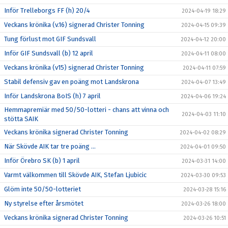
Inför Trelleborgs FF (h) 20/4
2024-04-19 18:29
Veckans krönika (v.16) signerad Christer Tonning
2024-04-15 09:39
Tung förlust mot GIF Sundsvall
2024-04-12 20:00
Inför GIF Sundsvall (b) 12 april
2024-04-11 08:00
Veckans krönika (v15) signerad Christer Tonning
2024-04-11 07:59
Stabil defensiv gav en poäng mot Landskrona
2024-04-07 13:49
Inför Landskrona BoIS (h) 7 april
2024-04-06 19:24
Hemmapremiär med 50/50-lotteri - chans att vinna och
2024-04-03 11:10
stötta SAIK
Veckans krönika signerad Christer Tonning
2024-04-02 08:29
När Skövde AIK tar tre poäng ...
2024-04-01 09:50
Inför Örebro SK (b) 1 april
2024-03-31 14:00
Varmt välkommen till Skövde AIK, Stefan Ljubicic
2024-03-30 09:53
Glöm inte 50/50-lotteriet
2024-03-28 15:16
Ny styrelse efter årsmötet
2024-03-26 18:00
Veckans krönika signerad Christer Tonning
2024-03-26 10:51