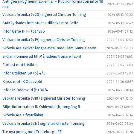
Äntligen riktig hemmapremiär - Publikinformation inför 18
2024-05-16 23:49
maj
Veckans krönika (v.20) signerad Christer Tonning
2024-05-13 10:22
SAIK lyckades inte studsa tillbaka mot Gefle
2024-05-12 07:42
Inför Gefle IF FF (b) 12/5
2024-05-11 09:12
Veckans krönika (v.19) signerad Christer Tonning
2024-05-09 17:50
Skövde AIK skriver längre avtal med Liam Samuelsson
2024-05-05 19:00
Srdjan nominerad till Månadens tränare i april
2024-05-05 14:03
Förlust mot Utsikten
2024-05-04 14:01
Inför Utsikten BK (b) 4/5
2024-05-03 18:07
Kryss mot IK Oddevold
2024-04-30 08:57
Inför IK Oddevold (h) 30/4
2024-04-29 18:41
Veckans krönika (v.18) signerad Christer Tonning
2024-04-29 15:10
Biljettinformation IK Oddevold (h) omgång 5
2024-04-23 08:39
Skövde AIK:s fysträning
2024-04-22 17:34
Veckans krönika (v.17) signerad Christer Tonning
2024-04-22 08:24
Tre nya poäng mot Trelleborgs FF
2024-04-20 11:28