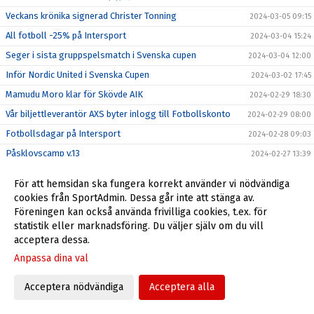
Veckans krönika signerad Christer Tonning
2024-03-05 09:15
All fotboll -25% på Intersport
2024-03-04 15:24
Seger i sista gruppspelsmatch i Svenska cupen
2024-03-04 12:00
Inför Nordic United i Svenska Cupen
2024-03-02 17:45
Mamudu Moro klar för Skövde AIK
2024-02-29 18:30
Vår biljettleverantör AXS byter inlogg till Fotbollskonto
2024-02-29 08:00
Fotbollsdagar på Intersport
2024-02-28 09:03
Påsklovscamp v.13
2024-02-27 13:39
Veckan krönika signerad Christer Tonning
2024-02-27 08:44
För att hemsidan ska fungera korrekt använder vi nödvändiga
Förlust i andra matchen Svenska Cupens gruppspel
2024-02-25 22:32
cookies från SportAdmin. Dessa går inte att stänga av.
Föreningen kan också använda frivilliga cookies, t.ex. för
Inför Svenska Cupen - IFK Göteborg (b)
2024-02-24 19:47
statistik eller marknadsföring. Du väljer själv om du vill
Imorgon ny chans med 50/50
2024-02-24 10:25
acceptera dessa.
Veckans krönika signerad Christer Tonning
2024-02-21 10:28
Anpassa dina val
Bortakortet 2024
2024-02-21 10:25
Acceptera nödvändiga
Acceptera alla
Förlust i första matchen i årets Svenska Cup
2024-02-19 22:56
Vi startar med digitalt 50/50-lotteri
2024-02-19 10:04