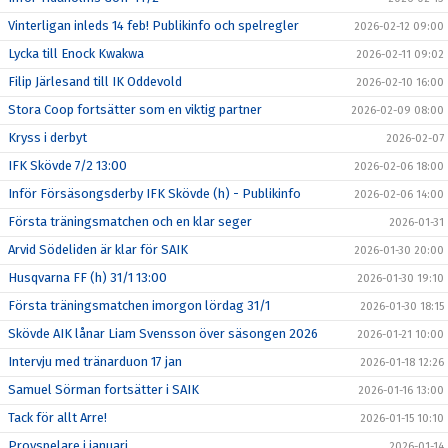
Vinterligan inleds 14 feb! Publikinfo och spelregler
2026-02-12 09:00
Lycka till Enock Kwakwa
2026-02-11 09:02
Filip Järlesand till IK Oddevold
2026-02-10 16:00
Stora Coop fortsätter som en viktig partner
2026-02-09 08:00
Kryss i derbyt
2026-02-07
IFK Skövde 7/2 13:00
2026-02-06 18:00
Inför Försäsongsderby IFK Skövde (h) - Publikinfo
2026-02-06 14:00
Första träningsmatchen och en klar seger
2026-01-31
Arvid Södeliden är klar för SAIK
2026-01-30 20:00
Husqvarna FF (h) 31/1 13:00
2026-01-30 19:10
Första träningsmatchen imorgon lördag 31/1
2026-01-30 18:15
Skövde AIK lånar Liam Svensson över säsongen 2026
2026-01-21 10:00
Intervju med tränarduon 17 jan
2026-01-18 12:26
Samuel Sörman fortsätter i SAIK
2026-01-16 13:00
Tack för allt Arre!
2026-01-15 10:10
Provspelare i januari
2026-01-14