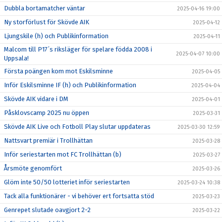
Dubbla bortamatcher väntar
2025-04-16 19:00
Ny storförlust för Skövde AIK
2025-04-12
Ljungskile (h) och Publikinformation
2025-04-11
Malcom till P17´s riksläger för spelare födda 2008 i
2025-04-07 10:00
Uppsala!
Första poängen kom mot Eskilsminne
2025-04-05
Inför Eskilsminne IF (h) och Publikinformation
2025-04-04
Skövde AIK vidare i DM
2025-04-01
Påsklovscamp 2025 nu öppen
2025-03-31
Skövde AIK Live och Fotboll Play slutar uppdateras
2025-03-30 12:59
Nattsvart premiär i Trollhättan
2025-03-28
Inför seriestarten mot FC Trollhättan (b)
2025-03-27
Årsmöte genomfört
2025-03-26
Glöm inte 50/50 lotteriet inför seriestarten
2025-03-24 10:38
Tack alla funktionärer - vi behöver ert fortsatta stöd
2025-03-23
Genrepet slutade oavgjort 2-2
2025-03-22