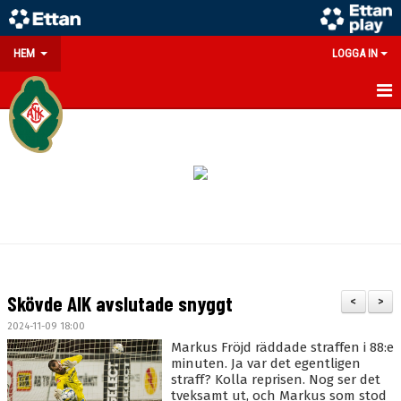
HEM
LOGGA IN
GÅ PÅ MATCH
PARTNERS
SOUVENIRER/WEBSHOP
FÖRENINGEN
KONTAKT
Skövde AIK avslutade snyggt
<
>
DOKUMENT
2024-11-09 18:00
Markus Fröjd räddade straffen i 88:e
MEDLEMSINFO
minuten. Ja var det egentligen
straff? Kolla reprisen. Nog ser det
tveksamt ut, och Markus som stod