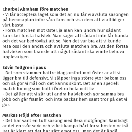
Charbel Abraham före matchen
- Vi får acceptera läget som det är, nu får vi avsluta säsongen
på hemmaplan inför våra fans och visa dem att vi alltid ger
vårt bästa.
- Förra matchen mot Öster, ja man kan undra hur sådant
kan ske i första halvlek. Man säger att sådant inte får hända
och det var bedrövligt att se. Men det var bra att vi kunde
resa oss i den andra och avsluta matchen bra. Att den första
halvleken som bränsle att något sådant ska vi inte behöva
uppleva igen.
Edvin Tellgren i paus
- Det som stämmer bättre idag jämfört mot Öster är att vi
ligger bra till defensivt. Vi släpper inga större ytor bakom oss
och så gör vi mål och det känns skönt. Det är en speciell
match för mig som bott i Örebro hela mitt liv.
- Det gäller att vi går ut i andra halvlek och gör samma bra
jobb och går framåt och inte backar hem samt tror på det vi
gör.
Markus Fröjd efter matchen
- Det har varit en tuff säsong med flera motgångar. Samtidigt
är det en svår serie och vi fick kämpa hårt förra hösten också.
Det är klart att det har gått emot oss , men det är ändå