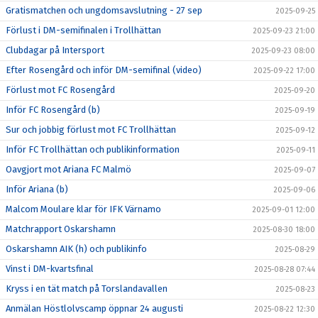
Gratismatchen och ungdomsavslutning - 27 sep
2025-09-25
Förlust i DM-semifinalen i Trollhättan
2025-09-23 21:00
Clubdagar på Intersport
2025-09-23 08:00
Efter Rosengård och inför DM-semifinal (video)
2025-09-22 17:00
Förlust mot FC Rosengård
2025-09-20
Inför FC Rosengård (b)
2025-09-19
Sur och jobbig förlust mot FC Trollhättan
2025-09-12
Inför FC Trollhättan och publikinformation
2025-09-11
Oavgjort mot Ariana FC Malmö
2025-09-07
Inför Ariana (b)
2025-09-06
Malcom Moulare klar för IFK Värnamo
2025-09-01 12:00
Matchrapport Oskarshamn
2025-08-30 18:00
Oskarshamn AIK (h) och publikinfo
2025-08-29
Vinst i DM-kvartsfinal
2025-08-28 07:44
Kryss i en tät match på Torslandavallen
2025-08-23
Anmälan Höstlolvscamp öppnar 24 augusti
2025-08-22 12:30