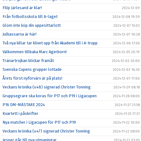
Filip Järlesand är klar!
2024-12-09
Från fotbollsskola till A-laget
2024-12-08 19:39
Glöm inte köp din uppesittarlott
2024-12-07 15:03
Julkassarna är här!
2024-12-07 10:28
Två nya killar tar klivet upp från Akademi till i A-trupp
2024-12-06 17:06
Välkommen tillbaka Marc Agerborn!
2024-12-05 20:19
Tränartrojkan blickar framåt
2024-12-03 20:00
Svenska Cupens grupper lottade
2024-12-03 16:30
Årets först nyförvärv är på plats!
2024-12-01 17:00
Veckans krönika (v.48) signerad Christer Tonning
2024-11-29 08:18
Gruppsegrare ska koras för P17 och P19 i Ligacupen
2024-11-28 08:00
P16 DM-MÄSTARE 2024
2024-11-27 21:58
Kvartett i påskrifter
2024-11-25 17:31
Nya matcher i Ligacupen för P17 och P19
2024-11-22 10:00
Veckans krönika (v.47) signerad Christer Tonning
2024-11-22 08:00
Jesper går till nya utmaningar
2024-11-22 01:05