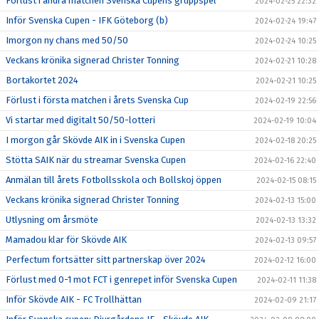
Förlust i andra matchen Svenska Cupens gruppspel
2024-02-25 22:32
Inför Svenska Cupen - IFK Göteborg (b)
2024-02-24 19:47
Imorgon ny chans med 50/50
2024-02-24 10:25
Veckans krönika signerad Christer Tonning
2024-02-21 10:28
Bortakortet 2024
2024-02-21 10:25
Förlust i första matchen i årets Svenska Cup
2024-02-19 22:56
Vi startar med digitalt 50/50-lotteri
2024-02-19 10:04
I morgon går Skövde AIK in i Svenska Cupen
2024-02-18 20:25
Stötta SAIK när du streamar Svenska Cupen
2024-02-16 22:40
Anmälan till årets Fotbollsskola och Bollskoj öppen
2024-02-15 08:15
Veckans krönika signerad Christer Tonning
2024-02-13 15:00
Utlysning om årsmöte
2024-02-13 13:32
Mamadou klar för Skövde AIK
2024-02-13 09:57
Perfectum fortsätter sitt partnerskap över 2024
2024-02-12 16:00
Förlust med 0-1 mot FCT i genrepet inför Svenska Cupen
2024-02-11 11:38
Inför Skövde AIK - FC Trollhättan
2024-02-09 21:17