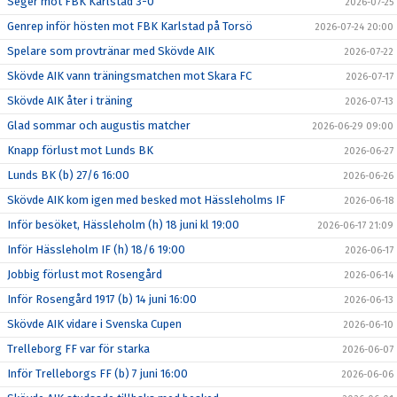
Seger mot FBK Karlstad 3-0
2026-07-25
Genrep inför hösten mot FBK Karlstad på Torsö
2026-07-24 20:00
Spelare som provtränar med Skövde AIK
2026-07-22
Skövde AIK vann träningsmatchen mot Skara FC
2026-07-17
Skövde AIK åter i träning
2026-07-13
Glad sommar och augustis matcher
2026-06-29 09:00
Knapp förlust mot Lunds BK
2026-06-27
Lunds BK (b) 27/6 16:00
2026-06-26
Skövde AIK kom igen med besked mot Hässleholms IF
2026-06-18
Inför besöket, Hässleholm (h) 18 juni kl 19:00
2026-06-17 21:09
Inför Hässleholm IF (h) 18/6 19:00
2026-06-17
Jobbig förlust mot Rosengård
2026-06-14
Inför Rosengård 1917 (b) 14 juni 16:00
2026-06-13
Skövde AIK vidare i Svenska Cupen
2026-06-10
Trelleborg FF var för starka
2026-06-07
Inför Trelleborgs FF (b) 7 juni 16:00
2026-06-06