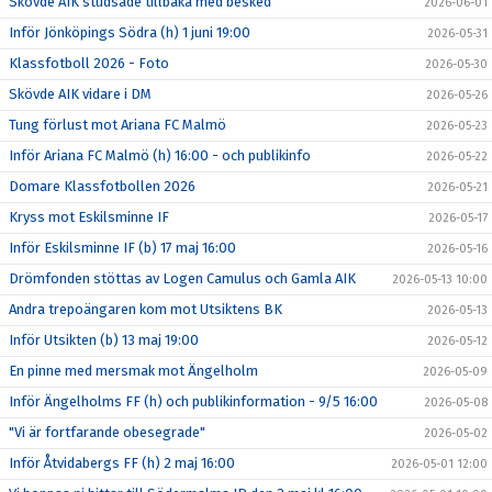
Skövde AIK studsade tillbaka med besked
2026-06-01
Inför Jönköpings Södra (h) 1 juni 19:00
2026-05-31
Klassfotboll 2026 - Foto
2026-05-30
Skövde AIK vidare i DM
2026-05-26
Tung förlust mot Ariana FC Malmö
2026-05-23
Inför Ariana FC Malmö (h) 16:00 - och publikinfo
2026-05-22
Domare Klassfotbollen 2026
2026-05-21
Kryss mot Eskilsminne IF
2026-05-17
Inför Eskilsminne IF (b) 17 maj 16:00
2026-05-16
Drömfonden stöttas av Logen Camulus och Gamla AIK
2026-05-13 10:00
Andra trepoängaren kom mot Utsiktens BK
2026-05-13
Inför Utsikten (b) 13 maj 19:00
2026-05-12
En pinne med mersmak mot Ängelholm
2026-05-09
Inför Ängelholms FF (h) och publikinformation - 9/5 16:00
2026-05-08
"Vi är fortfarande obesegrade"
2026-05-02
Inför Åtvidabergs FF (h) 2 maj 16:00
2026-05-01 12:00