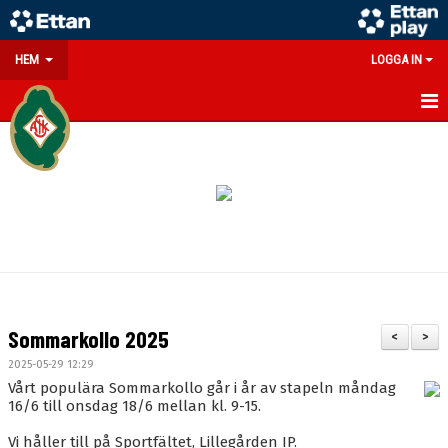
HEM
LOGGA IN
GÅ PÅ MATCH
PARTNERS
SOUVENIRER/WEBSHOP
FÖRENINGEN
KONTAKT
Sommarkollo 2025
<
>
DOKUMENT
2025-05-29 12:29
Vårt populära Sommarkollo går i år av stapeln måndag
MEDLEMSINFO
16/6 till onsdag 18/6 mellan kl. 9-15.
Vi håller till på Sportfältet, Lillegården IP.