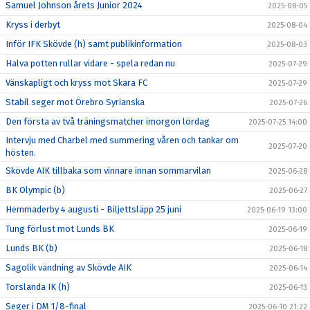
Samuel Johnson årets Junior 2024
2025-08-05
Kryss i derbyt
2025-08-04
Inför IFK Skövde (h) samt publikinformation
2025-08-03
Halva potten rullar vidare - spela redan nu
2025-07-29
Vänskapligt och kryss mot Skara FC
2025-07-29
Stabil seger mot Örebro Syrianska
2025-07-26
Den första av två träningsmatcher imorgon lördag
2025-07-25 14:00
Intervju med Charbel med summering våren och tankar om
2025-07-20
hösten.
Skövde AIK tillbaka som vinnare innan sommarvilan
2025-06-28
BK Olympic (b)
2025-06-27
Hemmaderby 4 augusti - Biljettsläpp 25 juni
2025-06-19 13:00
Tung förlust mot Lunds BK
2025-06-19
Lunds BK (b)
2025-06-18
Sagolik vändning av Skövde AIK
2025-06-14
Torslanda IK (h)
2025-06-13
Seger i DM 1/8-final
2025-06-10 21:22