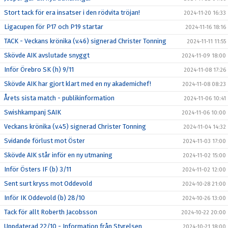
Stort tack för era insatser i den rödvita tröjan!
2024-11-20 16:33
Ligacupen för P17 och P19 startar
2024-11-16 18:16
TACK - Veckans krönika (v.46) signerad Christer Tonning
2024-11-11 11:55
Skövde AIK avslutade snyggt
2024-11-09 18:00
Inför Örebro SK (h) 9/11
2024-11-08 17:26
Skövde AIK har gjort klart med en ny akademichef!
2024-11-08 08:23
Årets sista match - publikinformation
2024-11-06 10:41
Swishkampanj SAIK
2024-11-06 10:00
Veckans krönika (v.45) signerad Christer Tonning
2024-11-04 14:32
Svidande förlust mot Öster
2024-11-03 17:00
Skövde AIK står inför en ny utmaning
2024-11-02 15:00
Inför Östers IF (b) 3/11
2024-11-02 12:00
Sent surt kryss mot Oddevold
2024-10-28 21:00
Inför IK Oddevold (b) 28/10
2024-10-26 13:00
Tack för allt Roberth Jacobsson
2024-10-22 20:00
Uppdaterad 22/10 - Information från Styrelsen
2024-10-21 18:00