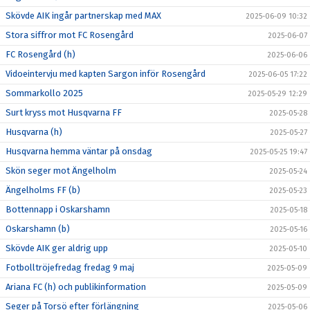
Skövde AIK ingår partnerskap med MAX
2025-06-09 10:32
Stora siffror mot FC Rosengård
2025-06-07
FC Rosengård (h)
2025-06-06
Vidoeintervju med kapten Sargon inför Rosengård
2025-06-05 17:22
Sommarkollo 2025
2025-05-29 12:29
Surt kryss mot Husqvarna FF
2025-05-28
Husqvarna (h)
2025-05-27
Husqvarna hemma väntar på onsdag
2025-05-25 19:47
Skön seger mot Ängelholm
2025-05-24
Ängelholms FF (b)
2025-05-23
Bottennapp i Oskarshamn
2025-05-18
Oskarshamn (b)
2025-05-16
Skövde AIK ger aldrig upp
2025-05-10
Fotbolltröjefredag fredag 9 maj
2025-05-09
Ariana FC (h) och publikinformation
2025-05-09
Seger på Torsö efter förlängning
2025-05-06