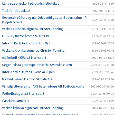
Låna säsongskort på stadsbiblioteket
2024-03-15 15:29
Tack för allt Lukas!
2024-03-15 12:16
Revansch på lördag när Oddevold gästar Södermalms IP
2024-03-13 15:00
(Uppdaterad)
Veckans krönika signera Christer Tonning
2024-03-12 14:33
OBS! Ny tid för årsmöte 19/3 19:00
2024-03-12 10:34
Inför IF Karlstad Fotboll (b), 9/3
2024-03-08 22:37
Veckans krönika signerad Christer Tonning
2024-03-05 09:15
All fotboll -25% på Intersport
2024-03-04 15:24
Seger i sista gruppspelsmatch i Svenska cupen
2024-03-04 12:00
Inför Nordic United i Svenska Cupen
2024-03-02 17:45
Mamudu Moro klar för Skövde AIK
2024-02-29 18:30
Vår biljettleverantör AXS byter inlogg till Fotbollskonto
2024-02-29 08:00
Fotbollsdagar på Intersport
2024-02-28 09:03
Påsklovscamp v.13
2024-02-27 13:39
Veckan krönika signerad Christer Tonning
2024-02-27 08:44