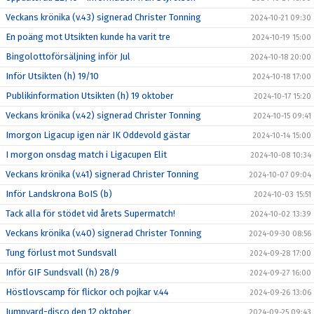
Veckans krönika (v.43) signerad Christer Tonning
2024-10-21 09:30
En poäng mot Utsikten kunde ha varit tre
2024-10-19 15:00
Bingolottoförsäljning inför Jul
2024-10-18 20:00
Inför Utsikten (h) 19/10
2024-10-18 17:00
Publikinformation Utsikten (h) 19 oktober
2024-10-17 15:20
Veckans krönika (v.42) signerad Christer Tonning
2024-10-15 09:41
Imorgon Ligacup igen när IK Oddevold gästar
2024-10-14 15:00
I morgon onsdag match i Ligacupen Elit
2024-10-08 10:34
Veckans krönika (v.41) signerad Christer Tonning
2024-10-07 09:04
Inför Landskrona BoIS (b)
2024-10-03 15:51
Tack alla för stödet vid årets Supermatch!
2024-10-02 13:39
Veckans krönika (v.40) signerad Christer Tonning
2024-09-30 08:56
Tung förlust mot Sundsvall
2024-09-28 17:00
Inför GIF Sundsvall (h) 28/9
2024-09-27 16:00
Höstlovscamp för flickor och pojkar v.44
2024-09-26 13:06
Jumpyard-disco den 12 oktober
2024-09-25 09:43