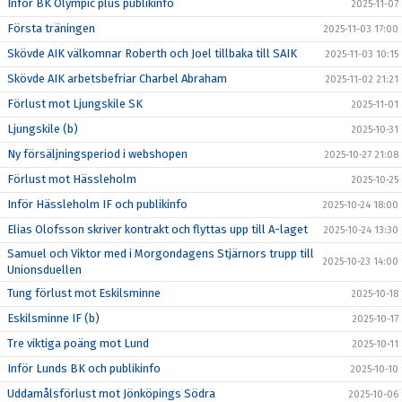
Inför BK Olympic plus publikinfo
2025-11-07
Första träningen
2025-11-03 17:00
Skövde AIK välkomnar Roberth och Joel tillbaka till SAIK
2025-11-03 10:15
Skövde AIK arbetsbefriar Charbel Abraham
2025-11-02 21:21
Förlust mot Ljungskile SK
2025-11-01
Ljungskile (b)
2025-10-31
Ny försäljningsperiod i webshopen
2025-10-27 21:08
Förlust mot Hässleholm
2025-10-25
Inför Hässleholm IF och publikinfo
2025-10-24 18:00
Elias Olofsson skriver kontrakt och flyttas upp till A-laget
2025-10-24 13:30
Samuel och Viktor med i Morgondagens Stjärnors trupp till
2025-10-23 14:00
Unionsduellen
Tung förlust mot Eskilsminne
2025-10-18
Eskilsminne IF (b)
2025-10-17
Tre viktiga poäng mot Lund
2025-10-11
Inför Lunds BK och publikinfo
2025-10-10
Uddamålsförlust mot Jönköpings Södra
2025-10-06