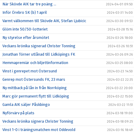
När Skövde AIK tar tre poäng ...
2024-04-01 09:50
Inför Örebro SK (b) 1 april
2024-03-31 14:00
Varmt välkommen till Skövde AIK, Stefan Ljubicic
2024-03-30 09:53
Glöm inte 50/50-lotteriet
2024-03-28 15:16
Ny styrelse efter årsmötet
2024-03-26 18:00
Veckans krönika signerad Christer Tonning
2024-03-26 10:51
Jonathan Törner utlånad till Lidköpings FK
2024-03-26 09:26
Hemmapremiär och biljettinformation
2024-03-25 08:00
Vinst i genrepet mot Östersund
2024-03-23 14:50
Genrep mot Östersunds FK, 23 mars
2024-03-22 22:35
Ny mittback på lån in från Norrköping
2024-03-22 20:00
Marc gör permanent flytt till Lidköping
2024-03-22 15:00
Gamla AIK säljer Påskbingo
2024-03-22 11:51
Nyförvärv på plats
2024-03-18 19:00
Veckans krönika signera Christer Tonning
2024-03-18 09:25
Vinst 1-0 i träningsmatchen mot Oddevold
2024-03-16 18:49