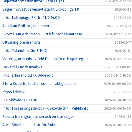
Biljettinformation inför Skara FC (h)
2026-02-24 23:00
Seger mot ett defensivt starkt Lidköpings FK
2026-02-21
Inför Lidköpings FK (b) 21/2 14:00
2026-02-20
Anmälan Bollskoj nu öppen
2026-02-19 15:21
Skövde AIK och Itreon - Ett hållbart samarbete
2026-02-17 07:30
Utlysning om årsmöte
2026-02-17
Inför Tidaholms GoIF 14/2
2026-02-13
Vinterligan inleds 14 feb! Publikinfo och spelregler
2026-02-12 09:00
Lycka till Enock Kwakwa
2026-02-11 09:02
Filip Järlesand till IK Oddevold
2026-02-10 16:00
Stora Coop fortsätter som en viktig partner
2026-02-09 08:00
Kryss i derbyt
2026-02-07
IFK Skövde 7/2 13:00
2026-02-06 18:00
Inför Försäsongsderby IFK Skövde (h) - Publikinfo
2026-02-06 14:00
Första träningsmatchen och en klar seger
2026-01-31
Arvid Södeliden är klar för SAIK
2026-01-30 20:00