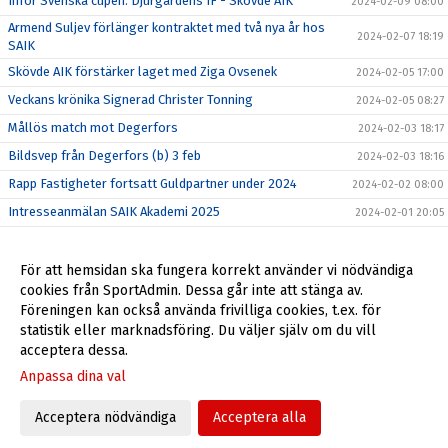
Inför Svenska cupen: Djurgårdens IF - Skövde AIK
2024-02-09 08:00
Armend Suljev förlänger kontraktet med två nya år hos
2024-02-07 18:19
SAIK
Skövde AIK förstärker laget med Ziga Ovsenek
2024-02-05 17:00
Veckans krönika Signerad Christer Tonning
2024-02-05 08:27
Mållös match mot Degerfors
2024-02-03 18:17
Bildsvep från Degerfors (b) 3 feb
2024-02-03 18:16
Rapp Fastigheter fortsatt Guldpartner under 2024
2024-02-02 08:00
Intresseanmälan SAIK Akademi 2025
2024-02-01 20:05
Träningsmatch mot Degerfors på Stora Valla
2024-02-01 09:12
Filip Schyberg vinner Guldbollan 2023
För att hemsidan ska fungera korrekt använder vi nödvändiga
2024-01-27 14:22
cookies från SportAdmin. Dessa går inte att stänga av.
Välkomna till Skövde AIK!
2023-05-08 07:56
Föreningen kan också använda frivilliga cookies, t.ex. för
Skövde AIK Live-Appen
2023-01-11 08:00
statistik eller marknadsföring. Du väljer själv om du vill
acceptera dessa.
Anpassa dina val
Acceptera nödvändiga
Acceptera alla