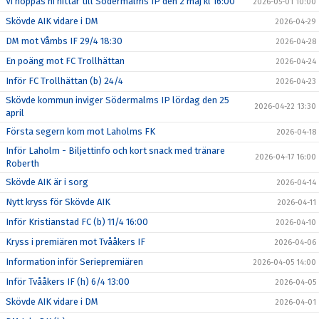
Vi hoppas ni hittar till Södermalms IP den 2 maj kl 16:00
2026-05-01 10:00
Skövde AIK vidare i DM
2026-04-29
DM mot Våmbs IF 29/4 18:30
2026-04-28
En poäng mot FC Trollhättan
2026-04-24
Inför FC Trollhättan (b) 24/4
2026-04-23
Skövde kommun inviger Södermalms IP lördag den 25
2026-04-22 13:30
april
Första segern kom mot Laholms FK
2026-04-18
Inför Laholm - Biljettinfo och kort snack med tränare
2026-04-17 16:00
Roberth
Skövde AIK är i sorg
2026-04-14
Nytt kryss för Skövde AIK
2026-04-11
Inför Kristianstad FC (b) 11/4 16:00
2026-04-10
Kryss i premiären mot Tvååkers IF
2026-04-06
Information inför Seriepremiären
2026-04-05 14:00
Inför Tvååkers IF (h) 6/4 13:00
2026-04-05
Skövde AIK vidare i DM
2026-04-01