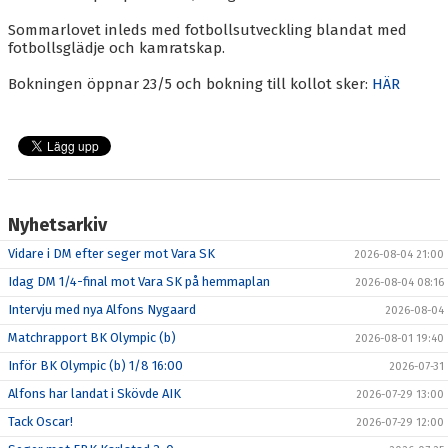
BLI MEDLEM
Sommarlovet inleds med fotbollsutveckling blandat med
KALENDER
fotbollsglädje och kamratskap.
Bokningen öppnar 23/5 och bokning till kollot sker:
HÄR
VÅRA LAG/TRÄNARE
GAMLA AIK
Nyhetsarkiv
Vidare i DM efter seger mot Vara SK
2026-08-04 21:00
Idag DM 1/4-final mot Vara SK på hemmaplan
2026-08-04 08:16
Intervju med nya Alfons Nygaard
2026-08-04
Matchrapport BK Olympic (b)
2026-08-01 19:40
Inför BK Olympic (b) 1/8 16:00
2026-07-31
Alfons har landat i Skövde AIK
2026-07-29 13:00
Tack Oscar!
2026-07-29 12:00