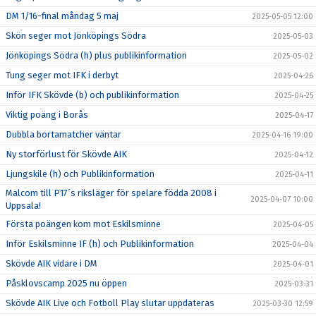
DM 1/16-final måndag 5 maj
2025-05-05 12:00
Skön seger mot Jönköpings Södra
2025-05-03
Jönköpings Södra (h) plus publikinformation
2025-05-02
Tung seger mot IFK i derbyt
2025-04-26
Inför IFK Skövde (b) och publikinformation
2025-04-25
Viktig poäng i Borås
2025-04-17
Dubbla bortamatcher väntar
2025-04-16 19:00
Ny storförlust för Skövde AIK
2025-04-12
Ljungskile (h) och Publikinformation
2025-04-11
Malcom till P17´s riksläger för spelare födda 2008 i
2025-04-07 10:00
Uppsala!
Första poängen kom mot Eskilsminne
2025-04-05
Inför Eskilsminne IF (h) och Publikinformation
2025-04-04
Skövde AIK vidare i DM
2025-04-01
Påsklovscamp 2025 nu öppen
2025-03-31
Skövde AIK Live och Fotboll Play slutar uppdateras
2025-03-30 12:59