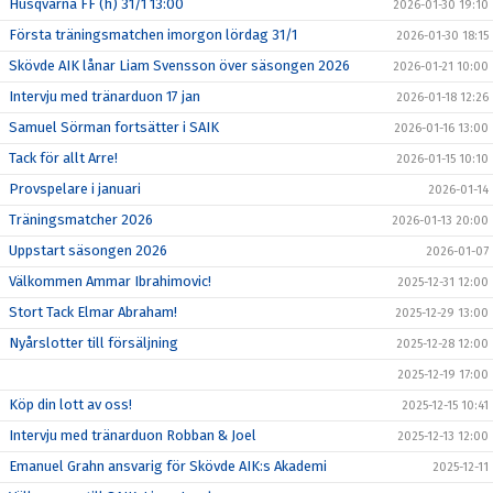
Husqvarna FF (h) 31/1 13:00
2026-01-30 19:10
Första träningsmatchen imorgon lördag 31/1
2026-01-30 18:15
Skövde AIK lånar Liam Svensson över säsongen 2026
2026-01-21 10:00
Intervju med tränarduon 17 jan
2026-01-18 12:26
Samuel Sörman fortsätter i SAIK
2026-01-16 13:00
Tack för allt Arre!
2026-01-15 10:10
Provspelare i januari
2026-01-14
Träningsmatcher 2026
2026-01-13 20:00
Uppstart säsongen 2026
2026-01-07
Välkommen Ammar Ibrahimovic!
2025-12-31 12:00
Stort Tack Elmar Abraham!
2025-12-29 13:00
Nyårslotter till försäljning
2025-12-28 12:00
2025-12-19 17:00
Köp din lott av oss!
2025-12-15 10:41
Intervju med tränarduon Robban & Joel
2025-12-13 12:00
Emanuel Grahn ansvarig för Skövde AIK:s Akademi
2025-12-11