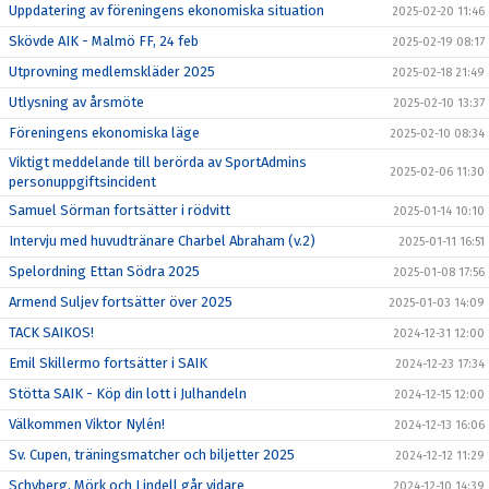
Uppdatering av föreningens ekonomiska situation
2025-02-20 11:46
Skövde AIK - Malmö FF, 24 feb
2025-02-19 08:17
Utprovning medlemskläder 2025
2025-02-18 21:49
Utlysning av årsmöte
2025-02-10 13:37
Föreningens ekonomiska läge
2025-02-10 08:34
Viktigt meddelande till berörda av SportAdmins
2025-02-06 11:30
personuppgiftsincident
Samuel Sörman fortsätter i rödvitt
2025-01-14 10:10
Intervju med huvudtränare Charbel Abraham (v.2)
2025-01-11 16:51
Spelordning Ettan Södra 2025
2025-01-08 17:56
Armend Suljev fortsätter över 2025
2025-01-03 14:09
TACK SAIKOS!
2024-12-31 12:00
Emil Skillermo fortsätter i SAIK
2024-12-23 17:34
Stötta SAIK - Köp din lott i Julhandeln
2024-12-15 12:00
Välkommen Viktor Nylén!
2024-12-13 16:06
Sv. Cupen, träningsmatcher och biljetter 2025
2024-12-12 11:29
Schyberg, Mörk och Lindell går vidare
2024-12-10 14:39