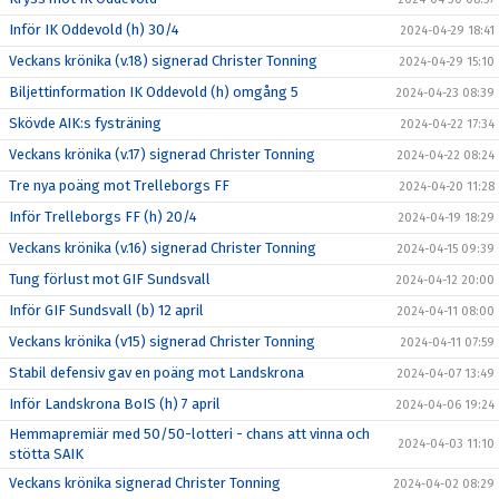
Inför IK Oddevold (h) 30/4
2024-04-29 18:41
Veckans krönika (v.18) signerad Christer Tonning
2024-04-29 15:10
Biljettinformation IK Oddevold (h) omgång 5
2024-04-23 08:39
Skövde AIK:s fysträning
2024-04-22 17:34
Veckans krönika (v.17) signerad Christer Tonning
2024-04-22 08:24
Tre nya poäng mot Trelleborgs FF
2024-04-20 11:28
Inför Trelleborgs FF (h) 20/4
2024-04-19 18:29
Veckans krönika (v.16) signerad Christer Tonning
2024-04-15 09:39
Tung förlust mot GIF Sundsvall
2024-04-12 20:00
Inför GIF Sundsvall (b) 12 april
2024-04-11 08:00
Veckans krönika (v15) signerad Christer Tonning
2024-04-11 07:59
Stabil defensiv gav en poäng mot Landskrona
2024-04-07 13:49
Inför Landskrona BoIS (h) 7 april
2024-04-06 19:24
Hemmapremiär med 50/50-lotteri - chans att vinna och
2024-04-03 11:10
stötta SAIK
Veckans krönika signerad Christer Tonning
2024-04-02 08:29