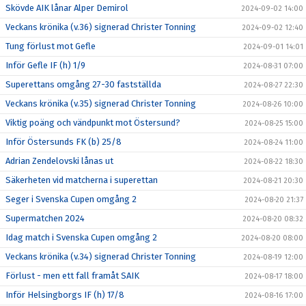
Skövde AIK lånar Alper Demirol
2024-09-02 14:00
Veckans krönika (v.36) signerad Christer Tonning
2024-09-02 12:40
Tung förlust mot Gefle
2024-09-01 14:01
Inför Gefle IF (h) 1/9
2024-08-31 07:00
Superettans omgång 27-30 fastställda
2024-08-27 22:30
Veckans krönika (v.35) signerad Christer Tonning
2024-08-26 10:00
Viktig poäng och vändpunkt mot Östersund?
2024-08-25 15:00
Inför Östersunds FK (b) 25/8
2024-08-24 11:00
Adrian Zendelovski lånas ut
2024-08-22 18:30
Säkerheten vid matcherna i superettan
2024-08-21 20:30
Seger i Svenska Cupen omgång 2
2024-08-20 21:37
Supermatchen 2024
2024-08-20 08:32
Idag match i Svenska Cupen omgång 2
2024-08-20 08:00
Veckans krönika (v.34) signerad Christer Tonning
2024-08-19 12:00
Förlust - men ett fall framåt SAIK
2024-08-17 18:00
Inför Helsingborgs IF (h) 17/8
2024-08-16 17:00