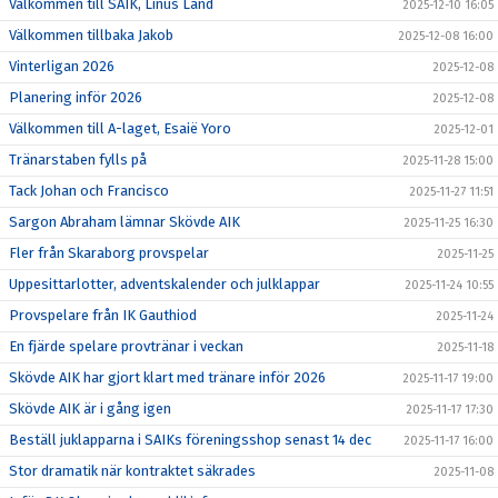
Välkommen till SAIK, Linus Land
2025-12-10 16:05
Välkommen tillbaka Jakob
2025-12-08 16:00
Vinterligan 2026
2025-12-08
Planering inför 2026
2025-12-08
Välkommen till A-laget, Esaië Yoro
2025-12-01
Tränarstaben fylls på
2025-11-28 15:00
Tack Johan och Francisco
2025-11-27 11:51
Sargon Abraham lämnar Skövde AIK
2025-11-25 16:30
Fler från Skaraborg provspelar
2025-11-25
Uppesittarlotter, adventskalender och julklappar
2025-11-24 10:55
Provspelare från IK Gauthiod
2025-11-24
En fjärde spelare provtränar i veckan
2025-11-18
Skövde AIK har gjort klart med tränare inför 2026
2025-11-17 19:00
Skövde AIK är i gång igen
2025-11-17 17:30
Beställ juklapparna i SAIKs föreningsshop senast 14 dec
2025-11-17 16:00
Stor dramatik när kontraktet säkrades
2025-11-08