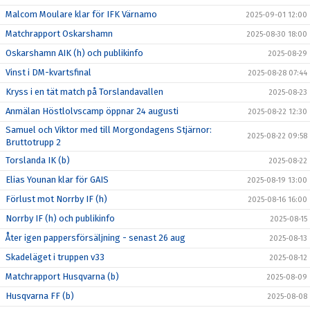
Malcom Moulare klar för IFK Värnamo
2025-09-01 12:00
Matchrapport Oskarshamn
2025-08-30 18:00
Oskarshamn AIK (h) och publikinfo
2025-08-29
Vinst i DM-kvartsfinal
2025-08-28 07:44
Kryss i en tät match på Torslandavallen
2025-08-23
Anmälan Höstlolvscamp öppnar 24 augusti
2025-08-22 12:30
Samuel och Viktor med till Morgondagens Stjärnor:
2025-08-22 09:58
Bruttotrupp 2
Torslanda IK (b)
2025-08-22
Elias Younan klar för GAIS
2025-08-19 13:00
Förlust mot Norrby IF (h)
2025-08-16 16:00
Norrby IF (h) och publikinfo
2025-08-15
Åter igen pappersförsäljning - senast 26 aug
2025-08-13
Skadeläget i truppen v33
2025-08-12
Matchrapport Husqvarna (b)
2025-08-09
Husqvarna FF (b)
2025-08-08