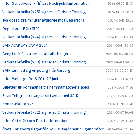
Inför Sandvikens IF (h) 23/6 och publikinformation
2024-06-22 15:33
Veckans krönika (v.25) signerad Christer Tonning
2024-06-17 13:20
Två ödesdigra minuter avgjorde mot Degerfors
2024-06-15 10:55
Degerfors IF (h) 15/6
2024-06-14 17:00
Veckans krönika (v.24) signerad Christer Tonning
2024-06-12 09:33
SAIK ACADEMY CAMP 2024
2024-06-11 20:05
Bengt och Ginza ser till att allt fungerar
2024-06-04 08:00
Veckans krönika (v.23) signerad Christer Tonning
2024-06-03 09:55
SAIK tar med sig en poäng från Varberg
2024-06-02 09:13
Inför Varbergs BoIS FC (b) 2 juni
2024-06-01 07:23
Biljetter till kommande tre hemmamatcher släpps
2024-05-29 11:56
Edvin Tellgren förlänger sitt avtal med SAIK
2024-05-28 12:00
Sommarkollo v.25
2024-05-28 10:48
Veckans krönika (v.22) signerad Christer Tonning
2024-05-27 10:08
Inför Öster (h) och Publikinformation
2024-05-25 15:32
Årets Karlsborgsläger för SAIK:s ungdomar nu genomfört
2024-05-24 23:14