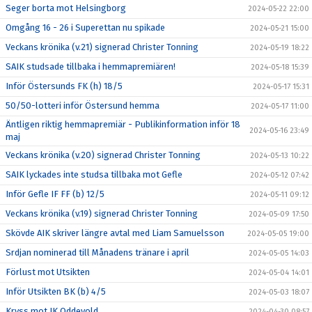
Seger borta mot Helsingborg
2024-05-22 22:00
Omgång 16 - 26 i Superettan nu spikade
2024-05-21 15:00
Veckans krönika (v.21) signerad Christer Tonning
2024-05-19 18:22
SAIK studsade tillbaka i hemmapremiären!
2024-05-18 15:39
Inför Östersunds FK (h) 18/5
2024-05-17 15:31
50/50-lotteri inför Östersund hemma
2024-05-17 11:00
Äntligen riktig hemmapremiär - Publikinformation inför 18
2024-05-16 23:49
maj
Veckans krönika (v.20) signerad Christer Tonning
2024-05-13 10:22
SAIK lyckades inte studsa tillbaka mot Gefle
2024-05-12 07:42
Inför Gefle IF FF (b) 12/5
2024-05-11 09:12
Veckans krönika (v.19) signerad Christer Tonning
2024-05-09 17:50
Skövde AIK skriver längre avtal med Liam Samuelsson
2024-05-05 19:00
Srdjan nominerad till Månadens tränare i april
2024-05-05 14:03
Förlust mot Utsikten
2024-05-04 14:01
Inför Utsikten BK (b) 4/5
2024-05-03 18:07
Kryss mot IK Oddevold
2024-04-30 08:57