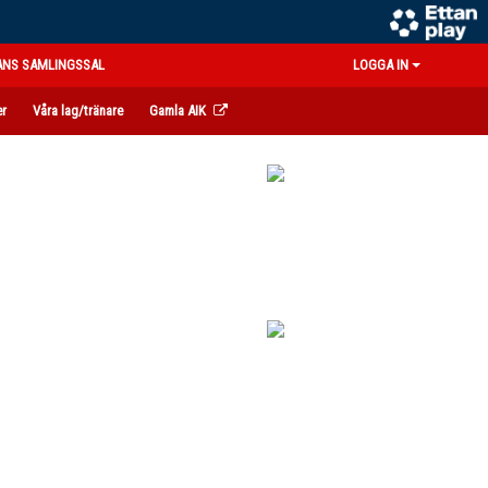
ANS SAMLINGSSAL
LOGGA IN
er
Våra lag/tränare
Gamla AIK