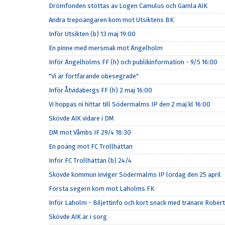
Drömfonden stöttas av Logen Camulus och Gamla AIK
Andra trepoängaren kom mot Utsiktens BK
Inför Utsikten (b) 13 maj 19:00
En pinne med mersmak mot Ängelholm
Inför Ängelholms FF (h) och publikinformation - 9/5 16:00
"Vi är fortfarande obesegrade"
Inför Åtvidabergs FF (h) 2 maj 16:00
Vi hoppas ni hittar till Södermalms IP den 2 maj kl 16:00
Skövde AIK vidare i DM
DM mot Våmbs IF 29/4 18:30
En poäng mot FC Trollhättan
Inför FC Trollhättan (b) 24/4
Skövde kommun inviger Södermalms IP lördag den 25 april
Första segern kom mot Laholms FK
Inför Laholm - Biljettinfo och kort snack med tränare Rober
Skövde AIK är i sorg