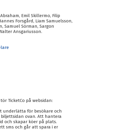
Abraham, Emil Skillermo, Filip
, Hannes Forsgård, Liam Samuelsson,
on, Samuel Sörman, Sargon
Walter Ansgariusson.
elare
antör TicketCo på websidan:
tt underlätta för besökare och
iljettsidan ovan. Att hantera
id och skapar köer på plats.
ett sms och går att spara i er