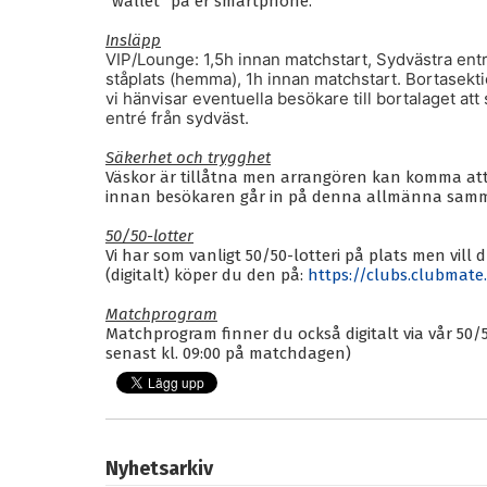
”wallet” på er smartphone.
Insläpp
VIP/Lounge: 1,5h innan matchstart, Sydvästra ent
ståplats (hemma), 1h innan matchstart. Bortasek
vi hänvisar eventuella besökare till bortalaget att s
entré från sydväst.
Säkerhet och trygghet
Väskor är tillåtna men arrangören kan komma att
innan besökaren går in på denna allmänna sa
50/50-lotter
Vi har som vanligt 50/50-lotteri på plats men vill 
(digitalt) köper du den på:
https://clubs.clubmate
Matchprogram
Matchprogram finner du också digitalt via vår 50/
senast kl. 09:00 på matchdagen)
Nyhetsarkiv