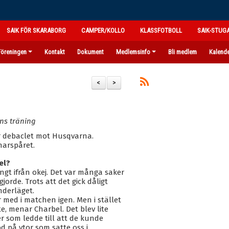
SAIK FÖR SKARABORG
CAMPER/KOLLO
KLASSFOTBOLL
SAIK-STUG
Föreningen
Kontakt
Dokument
Medlemsinfo
Bli medlem
Kalend
<
>
ns träning
r debaclet mot Husqvarna.
narspåret.
el?
ångt ifrån okej. Det var många saker
jorde. Trots att det gick dåligt
nderläget.
r med i matchen igen. Men i stället
e, menar Charbel. Det blev lite
er som ledde till att de kunde
öd på ytor som satte oss i