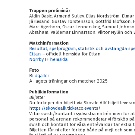
Truppen preliminär
Aldin Basic, Armend Suljev, Elias Nordström, Elmar 
Järlesand, Gustav Torstensson, Gottfrid Elofsson
Marc Agerborn, Oscar Lennerskog, Samuel Johns
Abraham, Valdemar Linnarsson, Viktor Nylén och 
Matchinformation
Resultat, spelprogram, statistik och avstängda sp
Ettan
– officiell hemsida för Ettan
Norrby IF hemsida
Foto
Bildgalleri
A-lagets träningar och matcher 2025
Publikinformation
Biljetter
Du förköper din biljett via Skövde AIK biljettlever
https://skovdeaik.ticketco.events/
Vi tar swish/kontant i sydvästra entrén men för a
personal på arenan rekommenderar vi försköp på b
swish och kontant för våra entrévärdar tar extra t
Biljetten får ni efter förköp både på mejl och som 