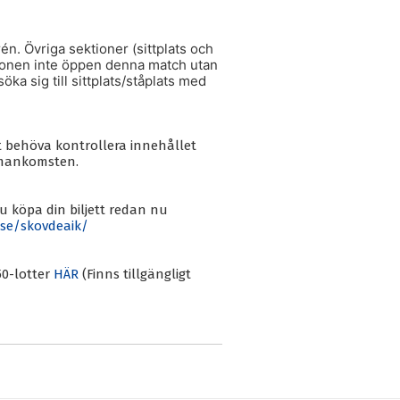
rén.
Övriga sektioner (sittplats och
tionen inte öppen denna match utan
öka sig till sittplats/ståplats med
 behöva kontrollera innehållet
mmankomsten.
du köpa din biljett redan nu
.se/skovdeaik/
50-lotter
HÄR
(Finns tillgängligt