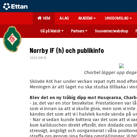
HEM
A-LAG
AKADEMI
UNGDOMSLAG
Gå på Match
Partners
Souvenirer/webshop
Norrby IF (h) och publikinfo
2025-08-15
Charbel lägger upp dage
Skövde AIK har under veckan repat nytt mod efte
Meningen är att laget nu ska studsa tillbaka i vin
Blev det en ny tråkig dipp mot Husqvarna, Charb
- Ja, det var en stor besvikelse. Prestationen var l
som vi innan sa att vi skulle göra, men som vi inte g
kändes det som att vi i halvlek kunde vända på u
- När vi sedan kunde kvittera var det som att vi va
kom kallduschen direkt efteråt, den dödade oss lit
stressigt, ängsligt och oorganiserat i våra position
straffa oss genom sina farliga omställningar. Vi bj