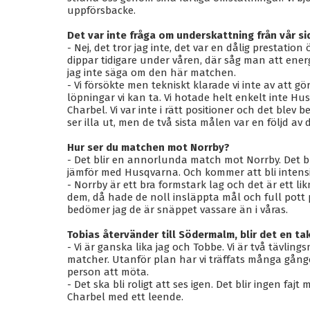
uppförsbacke.
Det var inte fråga om underskattning från vår si
- Nej, det tror jag inte, det var en dålig prestation
dippar tidigare under våren, där såg man att energ
jag inte säga om den här matchen.
- Vi försökte men tekniskt klarade vi inte av att göra 
löpningar vi kan ta. Vi hotade helt enkelt inte H
Charbel. Vi var inte i rätt positioner och det blev 
ser illa ut, men de två sista målen var en följd av 
Hur ser du matchen mot Norrby?
- Det blir en annorlunda match mot Norrby. Det b
jämför med Husqvarna. Och kommer att bli intensi
- Norrby är ett bra formstark lag och det är ett li
dem, då hade de noll insläppta mål och full pot
bedömer jag de är snäppet vassare än i våras.
Tobias återvänder till Södermalm, blir det en ta
- Vi är ganska lika jag och Tobbe. Vi är två tävling
matcher. Utanför plan har vi träffats många gång
person att möta.
- Det ska bli roligt att ses igen. Det blir ingen faj
Charbel med ett leende.