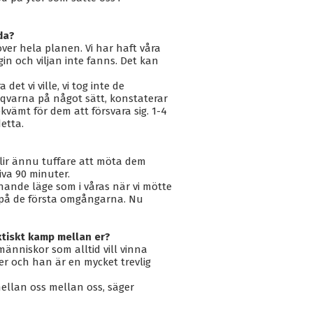
da?
 över hela planen. Vi har haft våra
in och viljan inte fanns. Det kan
det vi ville, vi tog inte de
usqvarna på något sätt, konstaterar
bekvämt för dem att försvara sig. 1-4
detta.
lir ännu tuffare att möta dem
va 90 minuter.
knande läge som i våras när vi mötte
t på de första omgångarna. Nu
ktiskt kamp mellan er?
smänniskor som alltid vill vinna
er och han är en mycket trevlig
t mellan oss mellan oss, säger