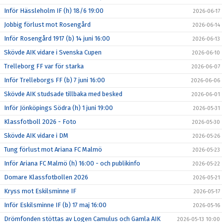
Inför Hässleholm IF (h) 18/6 19:00
2026-06-17
Jobbig förlust mot Rosengård
2026-06-14
Inför Rosengård 1917 (b) 14 juni 16:00
2026-06-13
Skövde AIK vidare i Svenska Cupen
2026-06-10
Trelleborg FF var för starka
2026-06-07
Inför Trelleborgs FF (b) 7 juni 16:00
2026-06-06
Skövde AIK studsade tillbaka med besked
2026-06-01
Inför Jönköpings Södra (h) 1 juni 19:00
2026-05-31
Klassfotboll 2026 - Foto
2026-05-30
Skövde AIK vidare i DM
2026-05-26
Tung förlust mot Ariana FC Malmö
2026-05-23
Inför Ariana FC Malmö (h) 16:00 - och publikinfo
2026-05-22
Domare Klassfotbollen 2026
2026-05-21
Kryss mot Eskilsminne IF
2026-05-17
Inför Eskilsminne IF (b) 17 maj 16:00
2026-05-16
Drömfonden stöttas av Logen Camulus och Gamla AIK
2026-05-13 10:00