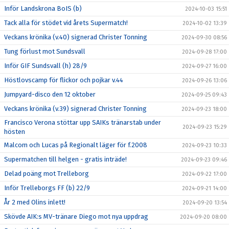
Inför Landskrona BoIS (b)
2024-10-03 15:51
Tack alla för stödet vid årets Supermatch!
2024-10-02 13:39
Veckans krönika (v.40) signerad Christer Tonning
2024-09-30 08:56
Tung förlust mot Sundsvall
2024-09-28 17:00
Inför GIF Sundsvall (h) 28/9
2024-09-27 16:00
Höstlovscamp för flickor och pojkar v.44
2024-09-26 13:06
Jumpyard-disco den 12 oktober
2024-09-25 09:43
Veckans krönika (v.39) signerad Christer Tonning
2024-09-23 18:00
Francisco Verona stöttar upp SAIKs tränarstab under
2024-09-23 15:29
hösten
Malcom och Lucas på Regionalt läger för f.2008
2024-09-23 10:33
Supermatchen till helgen - gratis inträde!
2024-09-23 09:46
Delad poäng mot Trelleborg
2024-09-22 17:00
Inför Trelleborgs FF (b) 22/9
2024-09-21 14:00
År 2 med Olins inlett!
2024-09-20 13:54
Skövde AIK:s MV-tränare Diego mot nya uppdrag
2024-09-20 08:00