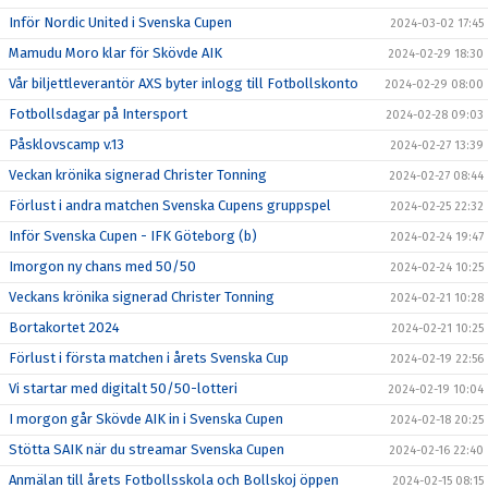
Inför Nordic United i Svenska Cupen
2024-03-02 17:45
Mamudu Moro klar för Skövde AIK
2024-02-29 18:30
Vår biljettleverantör AXS byter inlogg till Fotbollskonto
2024-02-29 08:00
Fotbollsdagar på Intersport
2024-02-28 09:03
Påsklovscamp v.13
2024-02-27 13:39
Veckan krönika signerad Christer Tonning
2024-02-27 08:44
Förlust i andra matchen Svenska Cupens gruppspel
2024-02-25 22:32
Inför Svenska Cupen - IFK Göteborg (b)
2024-02-24 19:47
Imorgon ny chans med 50/50
2024-02-24 10:25
Veckans krönika signerad Christer Tonning
2024-02-21 10:28
Bortakortet 2024
2024-02-21 10:25
Förlust i första matchen i årets Svenska Cup
2024-02-19 22:56
Vi startar med digitalt 50/50-lotteri
2024-02-19 10:04
I morgon går Skövde AIK in i Svenska Cupen
2024-02-18 20:25
Stötta SAIK när du streamar Svenska Cupen
2024-02-16 22:40
Anmälan till årets Fotbollsskola och Bollskoj öppen
2024-02-15 08:15