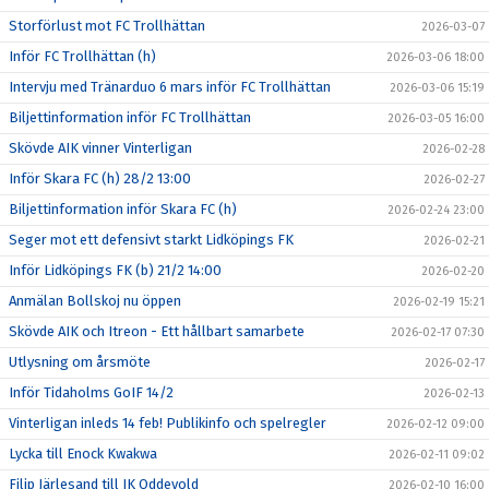
Storförlust mot FC Trollhättan
2026-03-07
Inför FC Trollhättan (h)
2026-03-06 18:00
Intervju med Tränarduo 6 mars inför FC Trollhättan
2026-03-06 15:19
Biljettinformation inför FC Trollhättan
2026-03-05 16:00
Skövde AIK vinner Vinterligan
2026-02-28
Inför Skara FC (h) 28/2 13:00
2026-02-27
Biljettinformation inför Skara FC (h)
2026-02-24 23:00
Seger mot ett defensivt starkt Lidköpings FK
2026-02-21
Inför Lidköpings FK (b) 21/2 14:00
2026-02-20
Anmälan Bollskoj nu öppen
2026-02-19 15:21
Skövde AIK och Itreon - Ett hållbart samarbete
2026-02-17 07:30
Utlysning om årsmöte
2026-02-17
Inför Tidaholms GoIF 14/2
2026-02-13
Vinterligan inleds 14 feb! Publikinfo och spelregler
2026-02-12 09:00
Lycka till Enock Kwakwa
2026-02-11 09:02
Filip Järlesand till IK Oddevold
2026-02-10 16:00