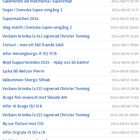
Säkerheten vid matcherna i superettan
2024-08-21 20:30
Seger i Svenska Cupen omgång 2
2024-08-20 21:37
Supermatchen 2024
2024-08-20 08:32
Idag match i Svenska Cupen omgång 2
2024-08-20 08:00
Veckans krönika (v.34) signerad Christer Tonning
2024-08-19 12:00
Förlust - men ett fall framåt SAIK
2024-08-17 18:00
Inför Helsingborgs IF (h) 17/8
2024-08-16 17:00
Nöjd Supporterindex 2024 - Hjälp oss bli bättre!
2024-08-16 08:11
Lycka till Nelson Pierre
2024-08-16 08:00
Välkommen Shergo Shhab
2024-08-12 14:00
Veckans krönika (v.33) signerad Christer Tonning
2024-08-12 08:18
Brage fick revansch mot Skövde AIK
2024-08-09 21:00
Inför IK Brage (b) 9/8
2024-08-08 17:50
Veckans krönika (v.32) signerad Christer Tonning
2024-08-06 08:00
Ny sur förlust mot ÖIS
2024-08-04 16:00
Inför Örgryte IS (h) 4/8
2024-08-03 11:20