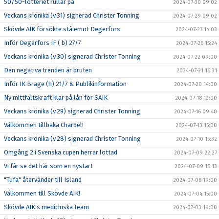
50/50-lotteriet rullar på
2024-07-30 09:02
Veckans krönika (v.31) signerad Christer Tonning
2024-07-29 09:02
Skövde AIK försökte stå emot Degerfors
2024-07-27 14:03
Inför Degerfors IF ( b) 27/7
2024-07-26 15:24
Veckans krönika (v.30) signerad Christer Tonning
2024-07-22 09:00
Den negativa trenden är bruten
2024-07-21 16:31
Inför IK Brage (h) 21/7 & Publikinformation
2024-07-20 14:00
Ny mittfältskraft klar på lån för SAIK
2024-07-18 12:00
Veckans krönika (v.29) signerad Christer Tonning
2024-07-16 09:40
Välkommen tillbaka Charbel!
2024-07-13 15:00
Veckans krönika (v.28) signerad Christer Tonning
2024-07-10 15:32
Omgång 2 i Svenska cupen herrar lottad
2024-07-09 22:27
Vi får se det här som en nystart
2024-07-09 16:13
"Tufa" återvänder till Island
2024-07-08 19:00
Välkommen till Skövde AIK!
2024-07-04 15:00
Skövde AIK:s medicinska team
2024-07-03 19:00