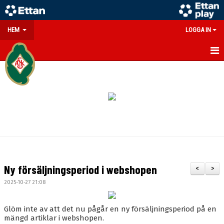
HEM
LOGGA IN
GÅ PÅ MATCH
PARTNERS
SOUVENIRER/WEBSHOP
FÖRENINGEN
KONTAKT
Ny försäljningsperiod i webshopen
<
>
DOKUMENT
2025-10-27 21:08
MEDLEMSINFO
Glöm inte av att det nu pågår en ny försäljningsperiod på en
mängd artiklar i webshopen.