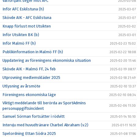
Välförtjänt seger mot AFC
2025-03-08
Inför AFC Eskilstuna (h)
2025-03-07
Skövde AIK - AFC Eskilstuna
2025-03-07
Knapp förlust mot Utsikten
2025-03-02
Inför Utsikten BK (b)
2025-03-01
Inför Malmö FF (h)
2025-02-23 15:02
Publikinformation in Malmö FF (h)
2025-02-22 18:08
Uppdatering av föreningens ekonomiska situation
2025-02-20 11:46
Skövde AIK - Malmö FF, 24 feb
2025-02-19 08:17
Utprovning medlemskläder 2025
2025-02-18 21:49
Utlysning av årsmöte
2025-02-10 13:37
Föreningens ekonomiska läge
2025-02-10 08:34
Viktigt meddelande till berörda av SportAdmins
2025-02-06 11:30
personuppgiftsincident
Samuel Sörman fortsätter i rödvitt
2025-01-14 10:10
Intervju med huvudtränare Charbel Abraham (v.2)
2025-01-11 16:51
Spelordning Ettan Södra 2025
2025-01-08 17:56