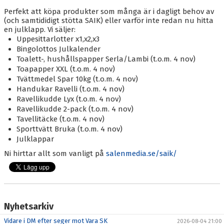
BLI MEDLEM
Perfekt att köpa produkter som många är i dagligt behov av
(och samtididigt stötta SAIK) eller varför inte redan nu hitta
KALENDER
en julklapp. Vi säljer:
Uppesittarlotter x1,x2,x3
VÅRA LAG/TRÄNARE
Bingolottos Julkalender
Toalett-, hushållspapper Serla/Lambi (t.o.m. 4 nov)
GAMLA AIK
Toapapper XXL (t.o.m. 4 nov)
Tvättmedel Spar 10kg (t.o.m. 4 nov)
Handukar Ravelli (t.o.m. 4 nov)
Ravellikudde Lyx (t.o.m. 4 nov)
Ravellikudde 2-pack (t.o.m. 4 nov)
Tavellitäcke (t.o.m. 4 nov)
Sporttvätt Bruka (t.o.m. 4 nov)
Julklappar
Ni hirttar allt som vanligt på
salenmedia.se/saik/
Nyhetsarkiv
Vidare i DM efter seger mot Vara SK
2026-08-04 21:00