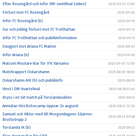
Efter Rosengård och inför DM-semifinal (video)
2025-09-22 17:00
Förlust mot FC Rosengård
2025-09-20
Inför FC Rosengård (b)
2025-09-19
Sur och jobbig förlust mot FC Trollhättan
2025-09-12
Inför FC Trollhättan och publikinformation
2025-09-11
Oavgjort mot Ariana FC Malmö
2025-09-07
Inför Ariana (b)
2025-09-06
Malcom Moulare klar för IFK Värnamo
2025-09-01 12:00
Matchrapport Oskarshamn
2025-08-30 18:00
Oskarshamn AIK (h) och publikinfo
2025-08-29
Vinst i DM-kvartsfinal
2025-08-28 07:44
Kryss i en tät match på Torslandavallen
2025-08-23
Anmälan Höstlolvscamp öppnar 24 augusti
2025-08-22 12:30
Samuel och Viktor med till Morgondagens Stjärnor:
2025-08-22 09:58
Bruttotrupp 2
Torslanda IK (b)
2025-08-22
Elias Younan klar för GAIS