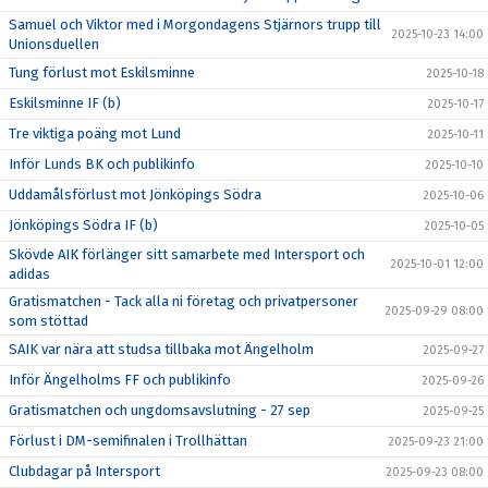
Samuel och Viktor med i Morgondagens Stjärnors trupp till
2025-10-23 14:00
Unionsduellen
Tung förlust mot Eskilsminne
2025-10-18
Eskilsminne IF (b)
2025-10-17
Tre viktiga poäng mot Lund
2025-10-11
Inför Lunds BK och publikinfo
2025-10-10
Uddamålsförlust mot Jönköpings Södra
2025-10-06
Jönköpings Södra IF (b)
2025-10-05
Skövde AIK förlänger sitt samarbete med Intersport och
2025-10-01 12:00
adidas
Gratismatchen - Tack alla ni företag och privatpersoner
2025-09-29 08:00
som stöttad
SAIK var nära att studsa tillbaka mot Ängelholm
2025-09-27
Inför Ängelholms FF och publikinfo
2025-09-26
Gratismatchen och ungdomsavslutning - 27 sep
2025-09-25
Förlust i DM-semifinalen i Trollhättan
2025-09-23 21:00
Clubdagar på Intersport
2025-09-23 08:00