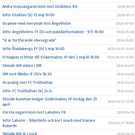
Andra trepoängaren kom mot Utsiktens BK
2026-05-13
Inför Utsikten (b) 13 maj 19:00
2026-05-12
En pinne med mersmak mot Ängelholm
2026-05-09
Inför Ängelholms FF (h) och publikinformation - 9/5 16:00
2026-05-08
"Vi är fortfarande obesegrade"
2026-05-02
Inför Åtvidabergs FF (h) 2 maj 16:00
2026-05-01 12:00
Vi hoppas ni hittar till Södermalms IP den 2 maj kl 16:00
2026-05-01 10:00
Skövde AIK vidare i DM
2026-04-29
DM mot Våmbs IF 29/4 18:30
2026-04-28
En poäng mot FC Trollhättan
2026-04-24
Inför FC Trollhättan (b) 24/4
2026-04-23
Skövde kommun inviger Södermalms IP lördag den 25
2026-04-22 13:30
april
Första segern kom mot Laholms FK
2026-04-18
Inför Laholm - Biljettinfo och kort snack med tränare
2026-04-17 16:00
Roberth
Skövde AIK är i sorg
2026-04-14