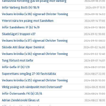
Fantastisk forcering gav en poäng mot Varberg
2024-09-18 21:30
Inför Varberg BoIS (h) 18/9
2024-09-17 11:11
Veckans krönika (v.38) signerad Christer Tonning
2024-09-16 14:02
Ytterst nära tre poäng mot Sandviken
2024-09-14 17:00
Inför Sandvikens IF (b) 14/9
2024-09-13 18:00
Skadeläget i truppen v37
2024-09-12 10:00
Veckans krönika (v.37) signerad Christer Tonning
2024-09-10 08:32
Skövde AIK lånar Alper Demirol
2024-09-02 14:00
Veckans krönika (v.36) signerad Christer Tonning
2024-09-02 12:40
Tung förlust mot Gefle
2024-09-01 14:01
Inför Gefle IF (h) 1/9
2024-08-31 07:00
Superettans omgång 27-30 fastställda
2024-08-27 22:30
Veckans krönika (v.35) signerad Christer Tonning
2024-08-26 10:00
Viktig poäng och vändpunkt mot Östersund?
2024-08-25 15:00
Inför Östersunds FK (b) 25/8
2024-08-24 11:00
Adrian Zendelovski lånas ut
2024-08-22 18:30