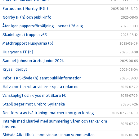
2025-08-19 13:00
Förlust mot Norrby IF (h)
2025-08-16 16:00
Norrby IF (h) och publikinfo
2025-08-15
Åter igen pappersförsäljning - senast 26 aug
2025-08-13
Skadeläget i truppen v33
2025-08-12
Matchrapport Husqvarna (b)
2025-08-09
Husqvarna FF (b)
2025-08-08
Samuel Johnson årets Junior 2024
2025-08-05
Kryss i derbyt
2025-08-04
Inför IFK Skövde (h) samt publikinformation
2025-08-03
Halva potten rullar vidare - spela redan nu
2025-07-29
Vänskapligt och kryss mot Skara FC
2025-07-29
Stabil seger mot Örebro Syrianska
2025-07-26
Den första av två träningsmatcher imorgon lördag
2025-07-25 14:00
Intervju med Charbel med summering våren och tankar om
2025-07-20
hösten.
Skövde AIK tillbaka som vinnare innan sommarvilan
2025-06-28