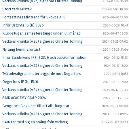
Veckans krönika (v.27) signerad Christer Tonning
2024-07-02 16:19
Stort tack Gustav!
2024-07-02 10:00
Fortsatt negativ trend för Skövde AIK
2024-06-30 17:00
Inför Örgryte IS (b) 30/6
2024-06-29 10:41
Klubbstugan semesterstängd under juli månad
2024-06-27 08:30
Veckans krönika (v.26) signerad Christer Tonning
2024-06-25 09:02
Ny tung hemmaförlust
2024-06-23 11:04
Inför Sandvikens IF (h) 23/6 och publikinformation
2024-06-22 15:33
Veckans krönika (v.25) signerad Christer Tonning
2024-06-17 13:20
Två ödesdigra minuter avgjorde mot Degerfors
2024-06-15 10:55
Degerfors IF (h) 15/6
2024-06-14 17:00
Veckans krönika (v.24) signerad Christer Tonning
2024-06-12 09:33
SAIK ACADEMY CAMP 2024
2024-06-11 20:05
Bengt och Ginza ser till att allt fungerar
2024-06-04 08:00
Veckans krönika (v.23) signerad Christer Tonning
2024-06-03 09:55
SAIK tar med sig en poäng från Varberg
2024-06-02 09:13