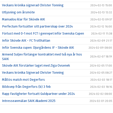
Veckans krönika signerad Christer Tonning
2024-02-13 15:00
Utlysning om årsmöte
2024-02-13 13:32
Mamadou klar för Skövde AIK
2024-02-13 09:57
Perfectum fortsätter sitt partnerskap över 2024
2024-02-12 16:00
Förlust med 0-1 mot FCT i genrepet inför Svenska Cupen
2024-02-11 11:38
Inför Skövde AIK - FC Trollhättan
2024-02-09 21:17
Inför Svenska cupen: Djurgårdens IF - Skövde AIK
2024-02-09 08:00
Armend Suljev förlänger kontraktet med två nya år hos
2024-02-07 18:19
SAIK
Skövde AIK förstärker laget med Ziga Ovsenek
2024-02-05 17:00
Veckans krönika Signerad Christer Tonning
2024-02-05 08:27
Mållös match mot Degerfors
2024-02-03 18:17
Bildsvep från Degerfors (b) 3 feb
2024-02-03 18:16
Rapp Fastigheter fortsatt Guldpartner under 2024
2024-02-02 08:00
Intresseanmälan SAIK Akademi 2025
2024-02-01 20:05
Träningsmatch mot Degerfors på Stora Valla
2024-02-01 09:12