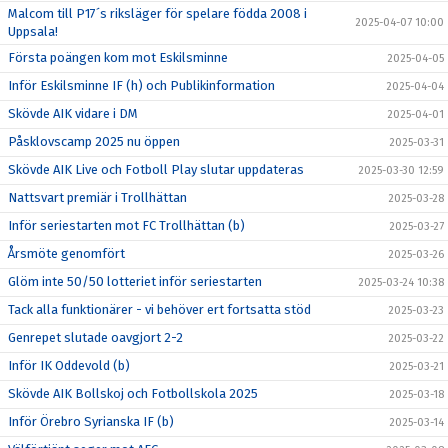
Malcom till P17´s riksläger för spelare födda 2008 i
2025-04-07 10:00
Uppsala!
Första poängen kom mot Eskilsminne
2025-04-05
Inför Eskilsminne IF (h) och Publikinformation
2025-04-04
Skövde AIK vidare i DM
2025-04-01
Påsklovscamp 2025 nu öppen
2025-03-31
Skövde AIK Live och Fotboll Play slutar uppdateras
2025-03-30 12:59
Nattsvart premiär i Trollhättan
2025-03-28
Inför seriestarten mot FC Trollhättan (b)
2025-03-27
Årsmöte genomfört
2025-03-26
Glöm inte 50/50 lotteriet inför seriestarten
2025-03-24 10:38
Tack alla funktionärer - vi behöver ert fortsatta stöd
2025-03-23
Genrepet slutade oavgjort 2-2
2025-03-22
Inför IK Oddevold (b)
2025-03-21
Skövde AIK Bollskoj och Fotbollskola 2025
2025-03-18
Inför Örebro Syrianska IF (b)
2025-03-14