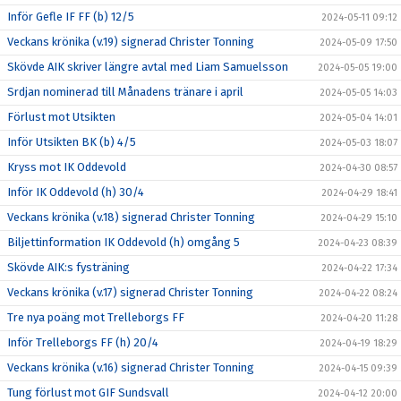
Inför Gefle IF FF (b) 12/5
2024-05-11 09:12
Veckans krönika (v.19) signerad Christer Tonning
2024-05-09 17:50
Skövde AIK skriver längre avtal med Liam Samuelsson
2024-05-05 19:00
Srdjan nominerad till Månadens tränare i april
2024-05-05 14:03
Förlust mot Utsikten
2024-05-04 14:01
Inför Utsikten BK (b) 4/5
2024-05-03 18:07
Kryss mot IK Oddevold
2024-04-30 08:57
Inför IK Oddevold (h) 30/4
2024-04-29 18:41
Veckans krönika (v.18) signerad Christer Tonning
2024-04-29 15:10
Biljettinformation IK Oddevold (h) omgång 5
2024-04-23 08:39
Skövde AIK:s fysträning
2024-04-22 17:34
Veckans krönika (v.17) signerad Christer Tonning
2024-04-22 08:24
Tre nya poäng mot Trelleborgs FF
2024-04-20 11:28
Inför Trelleborgs FF (h) 20/4
2024-04-19 18:29
Veckans krönika (v.16) signerad Christer Tonning
2024-04-15 09:39
Tung förlust mot GIF Sundsvall
2024-04-12 20:00