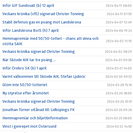
Inför GIF Sundsvall (b) 12 april
2024-04-11 08:00
Veckans krönika (v15) signerad Christer Tonning
2024-04-11 07:59
Stabil defensiv gav en poäng mot Landskrona
2024-04-07 13:49
Inför Landskrona BoIS (h) 7 april
2024-04-06 19:24
Hemmapremiär med 50/50-lotteri - chans att vinna och
2024-04-03 11:10
stötta SAIK
Veckans krönika signerad Christer Tonning
2024-04-02 08:29
När Skövde AIK tar tre poäng ...
2024-04-01 09:50
Inför Örebro SK (b) 1 april
2024-03-31 14:00
Varmt välkommen till Skövde AIK, Stefan Ljubicic
2024-03-30 09:53
Glöm inte 50/50-lotteriet
2024-03-28 15:16
Ny styrelse efter årsmötet
2024-03-26 18:00
Veckans krönika signerad Christer Tonning
2024-03-26 10:51
Jonathan Törner utlånad till Lidköpings FK
2024-03-26 09:26
Hemmapremiär och biljettinformation
2024-03-25 08:00
Vinst i genrepet mot Östersund
2024-03-23 14:50