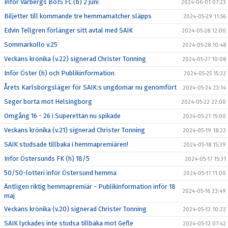
Inför Varbergs BoIS FC (b) 2 juni
2024-06-01 07:23
Biljetter till kommande tre hemmamatcher släpps
2024-05-29 11:56
Edvin Tellgren förlänger sitt avtal med SAIK
2024-05-28 12:00
Sommarkollo v.25
2024-05-28 10:48
Veckans krönika (v.22) signerad Christer Tonning
2024-05-27 10:08
Inför Öster (h) och Publikinformation
2024-05-25 15:32
Årets Karlsborgsläger för SAIK:s ungdomar nu genomfört
2024-05-24 23:14
Seger borta mot Helsingborg
2024-05-22 22:00
Omgång 16 - 26 i Superettan nu spikade
2024-05-21 15:00
Veckans krönika (v.21) signerad Christer Tonning
2024-05-19 18:22
SAIK studsade tillbaka i hemmapremiären!
2024-05-18 15:39
Inför Östersunds FK (h) 18/5
2024-05-17 15:31
50/50-lotteri inför Östersund hemma
2024-05-17 11:00
Äntligen riktig hemmapremiär - Publikinformation inför 18
2024-05-16 23:49
maj
Veckans krönika (v.20) signerad Christer Tonning
2024-05-13 10:22
SAIK lyckades inte studsa tillbaka mot Gefle
2024-05-12 07:42