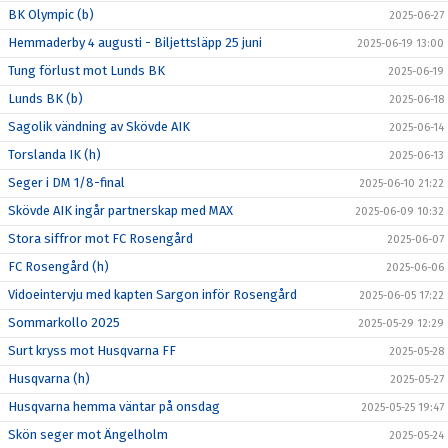
BK Olympic (b)
2025-06-27
Hemmaderby 4 augusti - Biljettsläpp 25 juni
2025-06-19 13:00
Tung förlust mot Lunds BK
2025-06-19
Lunds BK (b)
2025-06-18
Sagolik vändning av Skövde AIK
2025-06-14
Torslanda IK (h)
2025-06-13
Seger i DM 1/8-final
2025-06-10 21:22
Skövde AIK ingår partnerskap med MAX
2025-06-09 10:32
Stora siffror mot FC Rosengård
2025-06-07
FC Rosengård (h)
2025-06-06
Vidoeintervju med kapten Sargon inför Rosengård
2025-06-05 17:22
Sommarkollo 2025
2025-05-29 12:29
Surt kryss mot Husqvarna FF
2025-05-28
Husqvarna (h)
2025-05-27
Husqvarna hemma väntar på onsdag
2025-05-25 19:47
Skön seger mot Ängelholm
2025-05-24