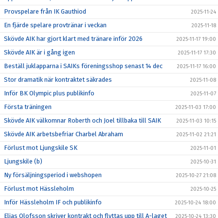
Provspelare från IK Gauthiod
2025-11-24
En fjärde spelare provtränar i veckan
2025-11-18
Skövde AIK har gjort klart med tränare inför 2026
2025-11-17 19:00
Skövde AIK är i gång igen
2025-11-17 17:30
Beställ juklapparna i SAIKs föreningsshop senast 14 dec
2025-11-17 16:00
Stor dramatik när kontraktet säkrades
2025-11-08
Inför BK Olympic plus publikinfo
2025-11-07
Första träningen
2025-11-03 17:00
Skövde AIK välkomnar Roberth och Joel tillbaka till SAIK
2025-11-03 10:15
Skövde AIK arbetsbefriar Charbel Abraham
2025-11-02 21:21
Förlust mot Ljungskile SK
2025-11-01
Ljungskile (b)
2025-10-31
Ny försäljningsperiod i webshopen
2025-10-27 21:08
Förlust mot Hässleholm
2025-10-25
Inför Hässleholm IF och publikinfo
2025-10-24 18:00
Elias Olofsson skriver kontrakt och flyttas upp till A-laget
2025-10-24 13:30