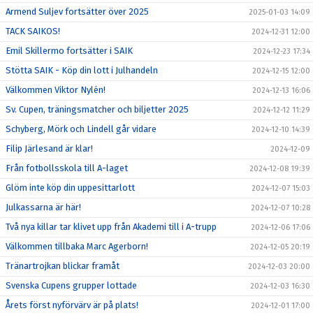
Armend Suljev fortsätter över 2025
2025-01-03 14:09
TACK SAIKOS!
2024-12-31 12:00
Emil Skillermo fortsätter i SAIK
2024-12-23 17:34
Stötta SAIK - Köp din lott i Julhandeln
2024-12-15 12:00
Välkommen Viktor Nylén!
2024-12-13 16:06
Sv. Cupen, träningsmatcher och biljetter 2025
2024-12-12 11:29
Schyberg, Mörk och Lindell går vidare
2024-12-10 14:39
Filip Järlesand är klar!
2024-12-09
Från fotbollsskola till A-laget
2024-12-08 19:39
Glöm inte köp din uppesittarlott
2024-12-07 15:03
Julkassarna är här!
2024-12-07 10:28
Två nya killar tar klivet upp från Akademi till i A-trupp
2024-12-06 17:06
Välkommen tillbaka Marc Agerborn!
2024-12-05 20:19
Tränartrojkan blickar framåt
2024-12-03 20:00
Svenska Cupens grupper lottade
2024-12-03 16:30
Årets först nyförvärv är på plats!
2024-12-01 17:00