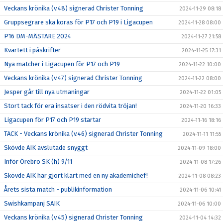
Veckans krönika (v.48) signerad Christer Tonning
2024-11-29 08:18
Gruppsegrare ska koras för P17 och P19 i Ligacupen
2024-11-28 08:00
P16 DM-MÄSTARE 2024
2024-11-27 21:58
Kvartett i påskrifter
2024-11-25 17:31
Nya matcher i Ligacupen för P17 och P19
2024-11-22 10:00
Veckans krönika (v.47) signerad Christer Tonning
2024-11-22 08:00
Jesper går till nya utmaningar
2024-11-22 01:05
Stort tack för era insatser i den rödvita tröjan!
2024-11-20 16:33
Ligacupen för P17 och P19 startar
2024-11-16 18:16
TACK - Veckans krönika (v.46) signerad Christer Tonning
2024-11-11 11:55
Skövde AIK avslutade snyggt
2024-11-09 18:00
Inför Örebro SK (h) 9/11
2024-11-08 17:26
Skövde AIK har gjort klart med en ny akademichef!
2024-11-08 08:23
Årets sista match - publikinformation
2024-11-06 10:41
Swishkampanj SAIK
2024-11-06 10:00
Veckans krönika (v.45) signerad Christer Tonning
2024-11-04 14:32