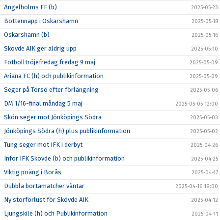
Ängelholms FF (b)
2025-05-23
Bottennapp i Oskarshamn
2025-05-18
Oskarshamn (b)
2025-05-16
Skövde AIK ger aldrig upp
2025-05-10
Fotbolltröjefredag fredag 9 maj
2025-05-09
Ariana FC (h) och publikinformation
2025-05-09
Seger på Torsö efter förlängning
2025-05-06
DM 1/16-final måndag 5 maj
2025-05-05 12:00
Skön seger mot Jönköpings Södra
2025-05-03
Jönköpings Södra (h) plus publikinformation
2025-05-02
Tung seger mot IFK i derbyt
2025-04-26
Inför IFK Skövde (b) och publikinformation
2025-04-25
Viktig poäng i Borås
2025-04-17
Dubbla bortamatcher väntar
2025-04-16 19:00
Ny storförlust för Skövde AIK
2025-04-12
Ljungskile (h) och Publikinformation
2025-04-11