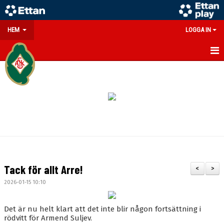
HEM
LOGGA IN
GÅ PÅ MATCH
PARTNERS
SOUVENIRER/WEBSHOP
FÖRENINGEN
KONTAKT
Tack för allt Arre!
<
>
DOKUMENT
2026-01-15 10:10
MEDLEMSINFO
Det är nu helt klart att det inte blir någon fortsättning i
rödvitt för Armend Suljev.