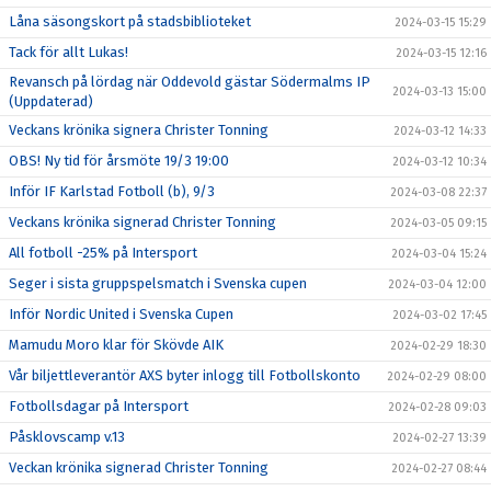
Låna säsongskort på stadsbiblioteket
2024-03-15 15:29
Tack för allt Lukas!
2024-03-15 12:16
Revansch på lördag när Oddevold gästar Södermalms IP
2024-03-13 15:00
(Uppdaterad)
Veckans krönika signera Christer Tonning
2024-03-12 14:33
OBS! Ny tid för årsmöte 19/3 19:00
2024-03-12 10:34
Inför IF Karlstad Fotboll (b), 9/3
2024-03-08 22:37
Veckans krönika signerad Christer Tonning
2024-03-05 09:15
All fotboll -25% på Intersport
2024-03-04 15:24
Seger i sista gruppspelsmatch i Svenska cupen
2024-03-04 12:00
Inför Nordic United i Svenska Cupen
2024-03-02 17:45
Mamudu Moro klar för Skövde AIK
2024-02-29 18:30
Vår biljettleverantör AXS byter inlogg till Fotbollskonto
2024-02-29 08:00
Fotbollsdagar på Intersport
2024-02-28 09:03
Påsklovscamp v.13
2024-02-27 13:39
Veckan krönika signerad Christer Tonning
2024-02-27 08:44