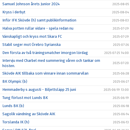
Samuel Johnson årets Junior 2024
2025-08-05
Kryss i derbyt
2025-08-04
Inför IFK Skövde (h) samt publikinformation
2025-08-03
Halva potten rullar vidare - spela redan nu
2025-07-29
Vänskapligt och kryss mot Skara FC
2025-07-29
Stabil seger mot Örebro Syrianska
2025-07-26
Den första av två träningsmatcher imorgon lördag
2025-07-25 14:00
Intervju med Charbel med summering våren och tankar om
2025-07-20
hösten.
Skövde AIK tillbaka som vinnare innan sommarvilan
2025-06-28
BK Olympic (b)
2025-06-27
Hemmaderby 4 augusti - Biljettsläpp 25 juni
2025-06-19 13:00
Tung förlust mot Lunds BK
2025-06-19
Lunds BK (b)
2025-06-18
Sagolik vändning av Skövde AIK
2025-06-14
Torslanda IK (h)
2025-06-13