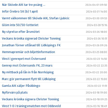
När Skövde AIK tar tre poäng ...
2024-04-01 09:50
Inför Örebro SK (b) 1 april
2024-03-31 14:00
Varmt välkommen till Skövde AIK, Stefan Ljubicic
2024-03-30 09:53
Glöm inte 50/50-lotteriet
2024-03-28 15:16
Ny styrelse efter årsmötet
2024-03-26 18:00
Veckans krönika signerad Christer Tonning
2024-03-26 10:51
Jonathan Törner utlånad till Lidköpings FK
2024-03-26 09:26
Hemmapremiär och biljettinformation
2024-03-25 08:00
Vinst i genrepet mot Östersund
2024-03-23 14:50
Genrep mot Östersunds FK, 23 mars
2024-03-22 22:35
Ny mittback på lån in från Norrköping
2024-03-22 20:00
Marc gör permanent flytt till Lidköping
2024-03-22 15:00
Gamla AIK säljer Påskbingo
2024-03-22 11:51
Nyförvärv på plats
2024-03-18 19:00
Veckans krönika signera Christer Tonning
2024-03-18 09:25
Vinst 1-0 i träningsmatchen mot Oddevold
2024-03-16 18:49