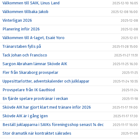
Välkommen till SAIK, Linus Land
2025-12-10 16:05
Välkommen tillbaka Jakob
2025-12-08 16:00
Vinterligan 2026
2025-12-08
Planering inför 2026
2025-12-08
Välkommen till A-laget, Esaië Yoro
2025-12-01
Tränarstaben fylls på
2025-11-28 15:00
Tack Johan och Francisco
2025-11-27 11:51
Sargon Abraham lämnar Skövde AIK
2025-11-25 16:30
Fler från Skaraborg provspelar
2025-11-25
Uppesittarlotter, adventskalender och julklappar
2025-11-24 10:55
Provspelare från IK Gauthiod
2025-11-24
En fjärde spelare provtränar i veckan
2025-11-18
Skövde AIK har gjort klart med tränare inför 2026
2025-11-17 19:00
Skövde AIK är i gång igen
2025-11-17 17:30
Beställ juklapparna i SAIKs föreningsshop senast 14 dec
2025-11-17 16:00
Stor dramatik när kontraktet säkrades
2025-11-08