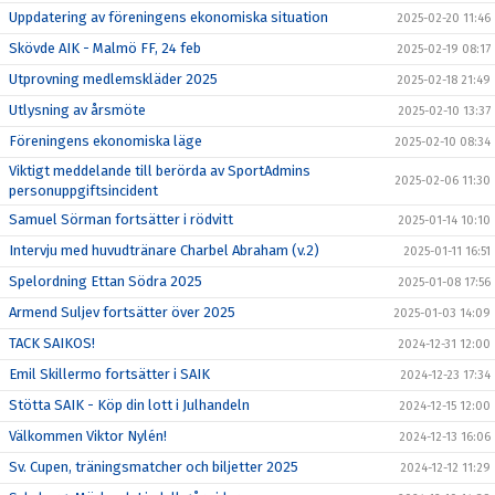
Uppdatering av föreningens ekonomiska situation
2025-02-20 11:46
Skövde AIK - Malmö FF, 24 feb
2025-02-19 08:17
Utprovning medlemskläder 2025
2025-02-18 21:49
Utlysning av årsmöte
2025-02-10 13:37
Föreningens ekonomiska läge
2025-02-10 08:34
Viktigt meddelande till berörda av SportAdmins
2025-02-06 11:30
personuppgiftsincident
Samuel Sörman fortsätter i rödvitt
2025-01-14 10:10
Intervju med huvudtränare Charbel Abraham (v.2)
2025-01-11 16:51
Spelordning Ettan Södra 2025
2025-01-08 17:56
Armend Suljev fortsätter över 2025
2025-01-03 14:09
TACK SAIKOS!
2024-12-31 12:00
Emil Skillermo fortsätter i SAIK
2024-12-23 17:34
Stötta SAIK - Köp din lott i Julhandeln
2024-12-15 12:00
Välkommen Viktor Nylén!
2024-12-13 16:06
Sv. Cupen, träningsmatcher och biljetter 2025
2024-12-12 11:29