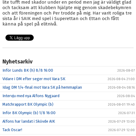
lite tufft med skador under en period men jag är väldigt glad
och tacksam att klubben hjälpte mig genom skadebekymren
och att föreningen och Per trodde på mig. Har varit roliga tre
sista år i SAIK med spel i Superettan och Ettan och fått
känna på spel på elitnivå.
Nyhetsarkiv
Inför Lunds BK (h) 8/8 16:00
2026-08-07
Vidare i DM efter seger mot Vara SK
2026-08-04 21:00
Idag DM 1/4-final mot Vara SK på hemmaplan
2026-08-04 08:16
Intervju med nya Alfons Nygaard
2026-08-04
Matchrapport BK Olympic (b)
2026-08-01 19:40
Inför BK Olympic (b) 1/8 16:00
2026-07-31
Alfons har landat i Skövde AIK
2026-07-29 13:00
Tack Oscar!
2026-07-29 12:00