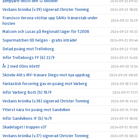
Jumpyard-disco den 12 oktober
2024-09-25 09:43
Veckans krönika (v.39) signerad Christer Tonning
2024-09-23 18:00
Francisco Verona stöttar upp SAIKs tränarstab under
2024-09-23 15:29
hösten
Malcom och Lucas på Regionalt läger för f.2008
2024-09-23 10:33
Supermatchen till helgen - gratis inträde!
2024-09-23 09:46
Delad poäng mot Trelleborg
2024-09-22 17:00
Inför Trelleborgs FF (b) 22/9
2024-09-21 14:00
År 2 med Olins inlett!
2024-09-20 13:54
Skövde AIK:s MV-tränare Diego mot nya uppdrag
2024-09-20 08:00
Fantastisk forcering gav en poäng mot Varberg
2024-09-18 21:30
Inför Varberg BoIS (h) 18/9
2024-09-17 11:11
Veckans krönika (v.38) signerad Christer Tonning
2024-09-16 14:02
Ytterst nära tre poäng mot Sandviken
2024-09-14 17:00
Inför Sandvikens IF (b) 14/9
2024-09-13 18:00
Skadeläget i truppen v37
2024-09-12 10:00
Veckans krönika (v.37) signerad Christer Tonning
2024-09-10 08:32