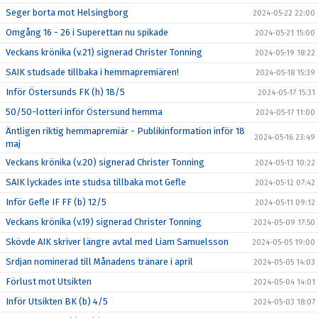
Seger borta mot Helsingborg
2024-05-22 22:00
Omgång 16 - 26 i Superettan nu spikade
2024-05-21 15:00
Veckans krönika (v.21) signerad Christer Tonning
2024-05-19 18:22
SAIK studsade tillbaka i hemmapremiären!
2024-05-18 15:39
Inför Östersunds FK (h) 18/5
2024-05-17 15:31
50/50-lotteri inför Östersund hemma
2024-05-17 11:00
Äntligen riktig hemmapremiär - Publikinformation inför 18
2024-05-16 23:49
maj
Veckans krönika (v.20) signerad Christer Tonning
2024-05-13 10:22
SAIK lyckades inte studsa tillbaka mot Gefle
2024-05-12 07:42
Inför Gefle IF FF (b) 12/5
2024-05-11 09:12
Veckans krönika (v.19) signerad Christer Tonning
2024-05-09 17:50
Skövde AIK skriver längre avtal med Liam Samuelsson
2024-05-05 19:00
Srdjan nominerad till Månadens tränare i april
2024-05-05 14:03
Förlust mot Utsikten
2024-05-04 14:01
Inför Utsikten BK (b) 4/5
2024-05-03 18:07