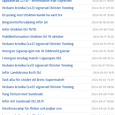
Uppdaterad 22/10 - Information från Styrelsen
2024-10-21 18:00
Veckans krönika (v.43) signerad Christer Tonning
2024-10-21 09:30
En poäng mot Utsikten kunde ha varit tre
2024-10-19 15:00
Bingolottoförsäljning inför Jul
2024-10-18 20:00
Inför Utsikten (h) 19/10
2024-10-18 17:00
Publikinformation Utsikten (h) 19 oktober
2024-10-17 15:20
Veckans krönika (v.42) signerad Christer Tonning
2024-10-15 09:41
Imorgon Ligacup igen när IK Oddevold gästar
2024-10-14 15:00
I morgon onsdag match i Ligacupen Elit
2024-10-08 10:34
Veckans krönika (v.41) signerad Christer Tonning
2024-10-07 09:04
Inför Landskrona BoIS (b)
2024-10-03 15:51
Tack alla för stödet vid årets Supermatch!
2024-10-02 13:39
Veckans krönika (v.40) signerad Christer Tonning
2024-09-30 08:56
Tung förlust mot Sundsvall
2024-09-28 17:00
Inför GIF Sundsvall (h) 28/9
2024-09-27 16:00
Höstlovscamp för flickor och pojkar v.44
2024-09-26 13:06