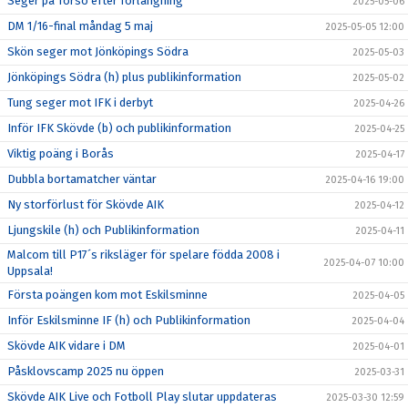
Seger på Torsö efter förlängning
2025-05-06
DM 1/16-final måndag 5 maj
2025-05-05 12:00
Skön seger mot Jönköpings Södra
2025-05-03
Jönköpings Södra (h) plus publikinformation
2025-05-02
Tung seger mot IFK i derbyt
2025-04-26
Inför IFK Skövde (b) och publikinformation
2025-04-25
Viktig poäng i Borås
2025-04-17
Dubbla bortamatcher väntar
2025-04-16 19:00
Ny storförlust för Skövde AIK
2025-04-12
Ljungskile (h) och Publikinformation
2025-04-11
Malcom till P17´s riksläger för spelare födda 2008 i
2025-04-07 10:00
Uppsala!
Första poängen kom mot Eskilsminne
2025-04-05
Inför Eskilsminne IF (h) och Publikinformation
2025-04-04
Skövde AIK vidare i DM
2025-04-01
Påsklovscamp 2025 nu öppen
2025-03-31
Skövde AIK Live och Fotboll Play slutar uppdateras
2025-03-30 12:59