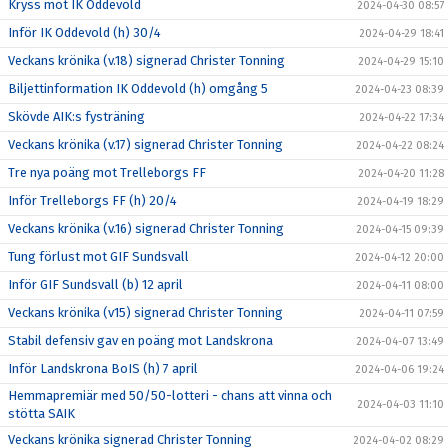
Kryss mot IK Oddevold
2024-04-30 08:57
Inför IK Oddevold (h) 30/4
2024-04-29 18:41
Veckans krönika (v.18) signerad Christer Tonning
2024-04-29 15:10
Biljettinformation IK Oddevold (h) omgång 5
2024-04-23 08:39
Skövde AIK:s fysträning
2024-04-22 17:34
Veckans krönika (v.17) signerad Christer Tonning
2024-04-22 08:24
Tre nya poäng mot Trelleborgs FF
2024-04-20 11:28
Inför Trelleborgs FF (h) 20/4
2024-04-19 18:29
Veckans krönika (v.16) signerad Christer Tonning
2024-04-15 09:39
Tung förlust mot GIF Sundsvall
2024-04-12 20:00
Inför GIF Sundsvall (b) 12 april
2024-04-11 08:00
Veckans krönika (v15) signerad Christer Tonning
2024-04-11 07:59
Stabil defensiv gav en poäng mot Landskrona
2024-04-07 13:49
Inför Landskrona BoIS (h) 7 april
2024-04-06 19:24
Hemmapremiär med 50/50-lotteri - chans att vinna och
2024-04-03 11:10
stötta SAIK
Veckans krönika signerad Christer Tonning
2024-04-02 08:29