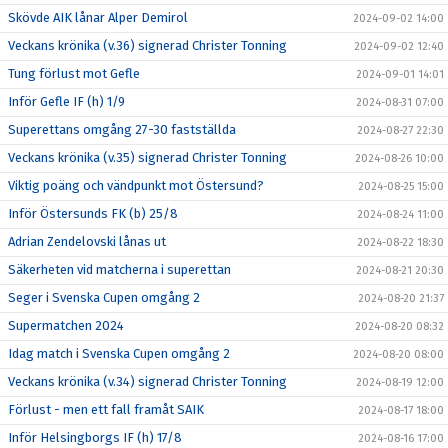
Skövde AIK lånar Alper Demirol
2024-09-02 14:00
Veckans krönika (v.36) signerad Christer Tonning
2024-09-02 12:40
Tung förlust mot Gefle
2024-09-01 14:01
Inför Gefle IF (h) 1/9
2024-08-31 07:00
Superettans omgång 27-30 fastställda
2024-08-27 22:30
Veckans krönika (v.35) signerad Christer Tonning
2024-08-26 10:00
Viktig poäng och vändpunkt mot Östersund?
2024-08-25 15:00
Inför Östersunds FK (b) 25/8
2024-08-24 11:00
Adrian Zendelovski lånas ut
2024-08-22 18:30
Säkerheten vid matcherna i superettan
2024-08-21 20:30
Seger i Svenska Cupen omgång 2
2024-08-20 21:37
Supermatchen 2024
2024-08-20 08:32
Idag match i Svenska Cupen omgång 2
2024-08-20 08:00
Veckans krönika (v.34) signerad Christer Tonning
2024-08-19 12:00
Förlust - men ett fall framåt SAIK
2024-08-17 18:00
Inför Helsingborgs IF (h) 17/8
2024-08-16 17:00