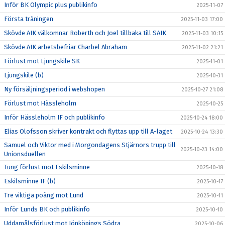
Inför BK Olympic plus publikinfo
2025-11-07
Första träningen
2025-11-03 17:00
Skövde AIK välkomnar Roberth och Joel tillbaka till SAIK
2025-11-03 10:15
Skövde AIK arbetsbefriar Charbel Abraham
2025-11-02 21:21
Förlust mot Ljungskile SK
2025-11-01
Ljungskile (b)
2025-10-31
Ny försäljningsperiod i webshopen
2025-10-27 21:08
Förlust mot Hässleholm
2025-10-25
Inför Hässleholm IF och publikinfo
2025-10-24 18:00
Elias Olofsson skriver kontrakt och flyttas upp till A-laget
2025-10-24 13:30
Samuel och Viktor med i Morgondagens Stjärnors trupp till
2025-10-23 14:00
Unionsduellen
Tung förlust mot Eskilsminne
2025-10-18
Eskilsminne IF (b)
2025-10-17
Tre viktiga poäng mot Lund
2025-10-11
Inför Lunds BK och publikinfo
2025-10-10
Uddamålsförlust mot Jönköpings Södra
2025-10-06