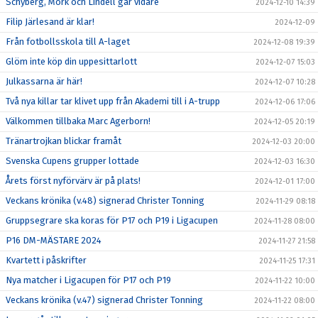
Schyberg, Mörk och Lindell går vidare
2024-12-10 14:39
Filip Järlesand är klar!
2024-12-09
Från fotbollsskola till A-laget
2024-12-08 19:39
Glöm inte köp din uppesittarlott
2024-12-07 15:03
Julkassarna är här!
2024-12-07 10:28
Två nya killar tar klivet upp från Akademi till i A-trupp
2024-12-06 17:06
Välkommen tillbaka Marc Agerborn!
2024-12-05 20:19
Tränartrojkan blickar framåt
2024-12-03 20:00
Svenska Cupens grupper lottade
2024-12-03 16:30
Årets först nyförvärv är på plats!
2024-12-01 17:00
Veckans krönika (v.48) signerad Christer Tonning
2024-11-29 08:18
Gruppsegrare ska koras för P17 och P19 i Ligacupen
2024-11-28 08:00
P16 DM-MÄSTARE 2024
2024-11-27 21:58
Kvartett i påskrifter
2024-11-25 17:31
Nya matcher i Ligacupen för P17 och P19
2024-11-22 10:00
Veckans krönika (v.47) signerad Christer Tonning
2024-11-22 08:00