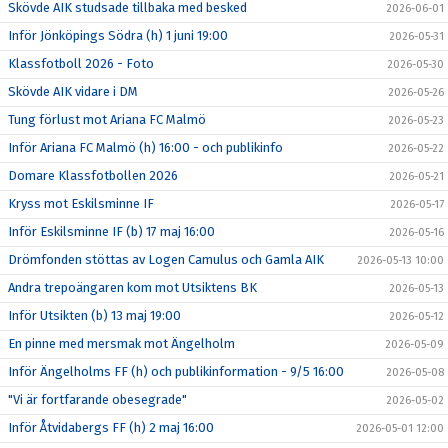
Skövde AIK studsade tillbaka med besked
2026-06-01
Inför Jönköpings Södra (h) 1 juni 19:00
2026-05-31
Klassfotboll 2026 - Foto
2026-05-30
Skövde AIK vidare i DM
2026-05-26
Tung förlust mot Ariana FC Malmö
2026-05-23
Inför Ariana FC Malmö (h) 16:00 - och publikinfo
2026-05-22
Domare Klassfotbollen 2026
2026-05-21
Kryss mot Eskilsminne IF
2026-05-17
Inför Eskilsminne IF (b) 17 maj 16:00
2026-05-16
Drömfonden stöttas av Logen Camulus och Gamla AIK
2026-05-13 10:00
Andra trepoängaren kom mot Utsiktens BK
2026-05-13
Inför Utsikten (b) 13 maj 19:00
2026-05-12
En pinne med mersmak mot Ängelholm
2026-05-09
Inför Ängelholms FF (h) och publikinformation - 9/5 16:00
2026-05-08
"Vi är fortfarande obesegrade"
2026-05-02
Inför Åtvidabergs FF (h) 2 maj 16:00
2026-05-01 12:00