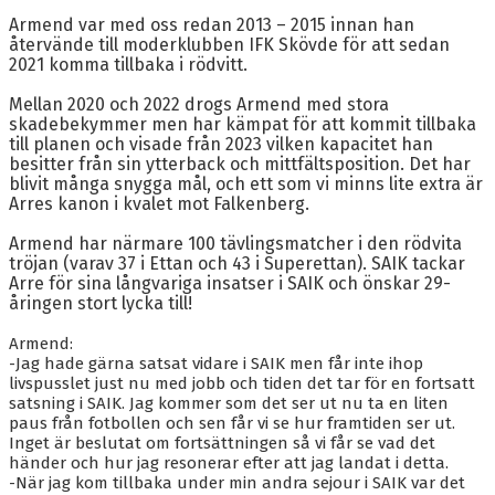
BLI MEDLEM
Armend var med oss redan 2013 – 2015 innan han
återvände till moderklubben IFK Skövde för att sedan
KALENDER
2021 komma tillbaka i rödvitt.
VÅRA LAG/TRÄNARE
Mellan 2020 och 2022 drogs Armend med stora
skadebekymmer men har kämpat för att kommit tillbaka
till planen och visade från 2023 vilken kapacitet han
GAMLA AIK
besitter från sin ytterback och mittfältsposition. Det har
blivit många snygga mål, och ett som vi minns lite extra är
Arres kanon i kvalet mot Falkenberg.
Armend har närmare 100 tävlingsmatcher i den rödvita
tröjan (varav 37 i Ettan och 43 i Superettan). SAIK tackar
Arre för sina långvariga insatser i SAIK och önskar 29-
åringen stort lycka till!
Armend:
-Jag hade gärna satsat vidare i SAIK men får inte ihop
livspusslet just nu med jobb och tiden det tar för en fortsatt
satsning i SAIK. Jag kommer som det ser ut nu ta en liten
paus från fotbollen och sen får vi se hur framtiden ser ut.
Inget är beslutat om fortsättningen så vi får se vad det
händer och hur jag resonerar efter att jag landat i detta.
-När jag kom tillbaka under min andra sejour i SAIK var det