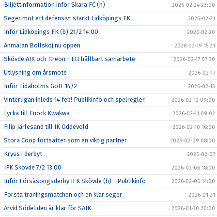
Biljettinformation inför Skara FC (h)
2026-02-24 23:00
Seger mot ett defensivt starkt Lidköpings FK
2026-02-21
Inför Lidköpings FK (b) 21/2 14:00
2026-02-20
Anmälan Bollskoj nu öppen
2026-02-19 15:21
Skövde AIK och Itreon - Ett hållbart samarbete
2026-02-17 07:30
Utlysning om årsmöte
2026-02-17
Inför Tidaholms GoIF 14/2
2026-02-13
Vinterligan inleds 14 feb! Publikinfo och spelregler
2026-02-12 09:00
Lycka till Enock Kwakwa
2026-02-11 09:02
Filip Järlesand till IK Oddevold
2026-02-10 16:00
Stora Coop fortsätter som en viktig partner
2026-02-09 08:00
Kryss i derbyt
2026-02-07
IFK Skövde 7/2 13:00
2026-02-06 18:00
Inför Försäsongsderby IFK Skövde (h) - Publikinfo
2026-02-06 14:00
Första träningsmatchen och en klar seger
2026-01-31
Arvid Södeliden är klar för SAIK
2026-01-30 20:00