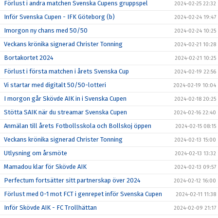
Förlust i andra matchen Svenska Cupens gruppspel
2024-02-25 22:32
Inför Svenska Cupen - IFK Göteborg (b)
2024-02-24 19:47
Imorgon ny chans med 50/50
2024-02-24 10:25
Veckans krönika signerad Christer Tonning
2024-02-21 10:28
Bortakortet 2024
2024-02-21 10:25
Förlust i första matchen i årets Svenska Cup
2024-02-19 22:56
Vi startar med digitalt 50/50-lotteri
2024-02-19 10:04
I morgon går Skövde AIK in i Svenska Cupen
2024-02-18 20:25
Stötta SAIK när du streamar Svenska Cupen
2024-02-16 22:40
Anmälan till årets Fotbollsskola och Bollskoj öppen
2024-02-15 08:15
Veckans krönika signerad Christer Tonning
2024-02-13 15:00
Utlysning om årsmöte
2024-02-13 13:32
Mamadou klar för Skövde AIK
2024-02-13 09:57
Perfectum fortsätter sitt partnerskap över 2024
2024-02-12 16:00
Förlust med 0-1 mot FCT i genrepet inför Svenska Cupen
2024-02-11 11:38
Inför Skövde AIK - FC Trollhättan
2024-02-09 21:17