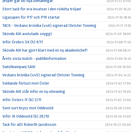
Jesper går till nya utmaningar
2024-11-22 01:05
Stort tack för era insatser i den rödvita tröjan!
2024-11-20 16:33
Ligacupen för P17 och P19 startar
2024-11-16 18:16
TACK - Veckans krönika (v.46) signerad Christer Tonning
2024-11-11 11:55
Skövde AIK avslutade snyggt
2024-11-09 18:00
Inför Örebro SK (h) 9/11
2024-11-08 17:26
Skövde AIK har gjort klart med en ny akademichef!
2024-11-08 08:23
Årets sista match - publikinformation
2024-11-06 10:41
Swishkampanj SAIK
2024-11-06 10:00
Veckans krönika (v.45) signerad Christer Tonning
2024-11-04 14:32
Svidande förlust mot Öster
2024-11-03 17:00
Skövde AIK står inför en ny utmaning
2024-11-02 15:00
Inför Östers IF (b) 3/11
2024-11-02 12:00
Sent surt kryss mot Oddevold
2024-10-28 21:00
Inför IK Oddevold (b) 28/10
2024-10-26 13:00
Tack för allt Roberth Jacobsson
2024-10-22 20:00