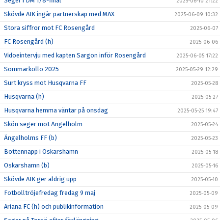
Seger i DM 1/8-final
2025-06-10 21:22
Skövde AIK ingår partnerskap med MAX
2025-06-09 10:32
Stora siffror mot FC Rosengård
2025-06-07
FC Rosengård (h)
2025-06-06
Vidoeintervju med kapten Sargon inför Rosengård
2025-06-05 17:22
Sommarkollo 2025
2025-05-29 12:29
Surt kryss mot Husqvarna FF
2025-05-28
Husqvarna (h)
2025-05-27
Husqvarna hemma väntar på onsdag
2025-05-25 19:47
Skön seger mot Ängelholm
2025-05-24
Ängelholms FF (b)
2025-05-23
Bottennapp i Oskarshamn
2025-05-18
Oskarshamn (b)
2025-05-16
Skövde AIK ger aldrig upp
2025-05-10
Fotbolltröjefredag fredag 9 maj
2025-05-09
Ariana FC (h) och publikinformation
2025-05-09