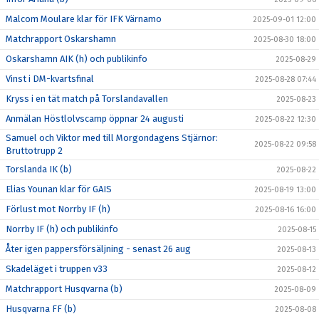
Malcom Moulare klar för IFK Värnamo
2025-09-01 12:00
Matchrapport Oskarshamn
2025-08-30 18:00
Oskarshamn AIK (h) och publikinfo
2025-08-29
Vinst i DM-kvartsfinal
2025-08-28 07:44
Kryss i en tät match på Torslandavallen
2025-08-23
Anmälan Höstlolvscamp öppnar 24 augusti
2025-08-22 12:30
Samuel och Viktor med till Morgondagens Stjärnor:
2025-08-22 09:58
Bruttotrupp 2
Torslanda IK (b)
2025-08-22
Elias Younan klar för GAIS
2025-08-19 13:00
Förlust mot Norrby IF (h)
2025-08-16 16:00
Norrby IF (h) och publikinfo
2025-08-15
Åter igen pappersförsäljning - senast 26 aug
2025-08-13
Skadeläget i truppen v33
2025-08-12
Matchrapport Husqvarna (b)
2025-08-09
Husqvarna FF (b)
2025-08-08