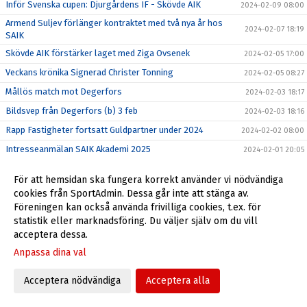
Inför Svenska cupen: Djurgårdens IF - Skövde AIK
2024-02-09 08:00
Armend Suljev förlänger kontraktet med två nya år hos
2024-02-07 18:19
SAIK
Skövde AIK förstärker laget med Ziga Ovsenek
2024-02-05 17:00
Veckans krönika Signerad Christer Tonning
2024-02-05 08:27
Mållös match mot Degerfors
2024-02-03 18:17
Bildsvep från Degerfors (b) 3 feb
2024-02-03 18:16
Rapp Fastigheter fortsatt Guldpartner under 2024
2024-02-02 08:00
Intresseanmälan SAIK Akademi 2025
2024-02-01 20:05
Träningsmatch mot Degerfors på Stora Valla
2024-02-01 09:12
För att hemsidan ska fungera korrekt använder vi nödvändiga
Filip Schyberg vinner Guldbollan 2023
2024-01-27 14:22
cookies från SportAdmin. Dessa går inte att stänga av.
Föreningen kan också använda frivilliga cookies, t.ex. för
Välkomna till Skövde AIK!
2023-05-08 07:56
statistik eller marknadsföring. Du väljer själv om du vill
Skövde AIK Live-Appen
2023-01-11 08:00
acceptera dessa.
Anpassa dina val
Acceptera nödvändiga
Acceptera alla