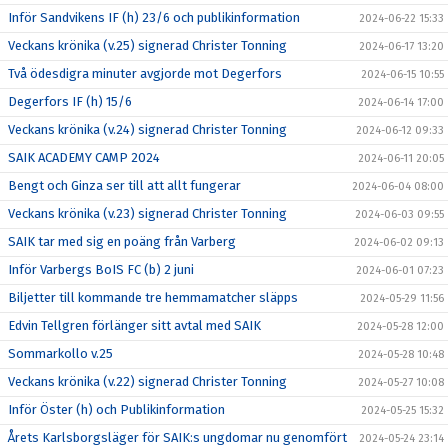
Inför Sandvikens IF (h) 23/6 och publikinformation
2024-06-22 15:33
Veckans krönika (v.25) signerad Christer Tonning
2024-06-17 13:20
Två ödesdigra minuter avgjorde mot Degerfors
2024-06-15 10:55
Degerfors IF (h) 15/6
2024-06-14 17:00
Veckans krönika (v.24) signerad Christer Tonning
2024-06-12 09:33
SAIK ACADEMY CAMP 2024
2024-06-11 20:05
Bengt och Ginza ser till att allt fungerar
2024-06-04 08:00
Veckans krönika (v.23) signerad Christer Tonning
2024-06-03 09:55
SAIK tar med sig en poäng från Varberg
2024-06-02 09:13
Inför Varbergs BoIS FC (b) 2 juni
2024-06-01 07:23
Biljetter till kommande tre hemmamatcher släpps
2024-05-29 11:56
Edvin Tellgren förlänger sitt avtal med SAIK
2024-05-28 12:00
Sommarkollo v.25
2024-05-28 10:48
Veckans krönika (v.22) signerad Christer Tonning
2024-05-27 10:08
Inför Öster (h) och Publikinformation
2024-05-25 15:32
Årets Karlsborgsläger för SAIK:s ungdomar nu genomfört
2024-05-24 23:14