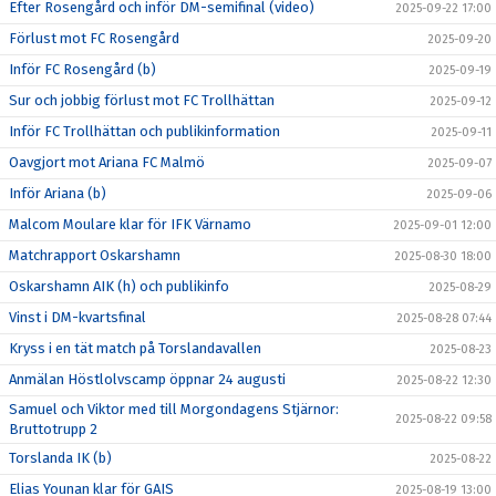
Efter Rosengård och inför DM-semifinal (video)
2025-09-22 17:00
Förlust mot FC Rosengård
2025-09-20
Inför FC Rosengård (b)
2025-09-19
Sur och jobbig förlust mot FC Trollhättan
2025-09-12
Inför FC Trollhättan och publikinformation
2025-09-11
Oavgjort mot Ariana FC Malmö
2025-09-07
Inför Ariana (b)
2025-09-06
Malcom Moulare klar för IFK Värnamo
2025-09-01 12:00
Matchrapport Oskarshamn
2025-08-30 18:00
Oskarshamn AIK (h) och publikinfo
2025-08-29
Vinst i DM-kvartsfinal
2025-08-28 07:44
Kryss i en tät match på Torslandavallen
2025-08-23
Anmälan Höstlolvscamp öppnar 24 augusti
2025-08-22 12:30
Samuel och Viktor med till Morgondagens Stjärnor:
2025-08-22 09:58
Bruttotrupp 2
Torslanda IK (b)
2025-08-22
Elias Younan klar för GAIS
2025-08-19 13:00