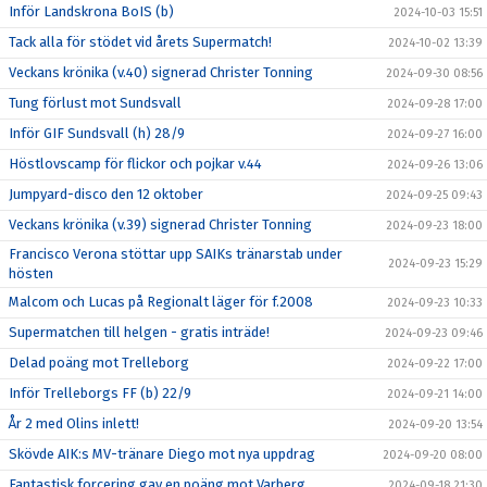
Inför Landskrona BoIS (b)
2024-10-03 15:51
Tack alla för stödet vid årets Supermatch!
2024-10-02 13:39
Veckans krönika (v.40) signerad Christer Tonning
2024-09-30 08:56
Tung förlust mot Sundsvall
2024-09-28 17:00
Inför GIF Sundsvall (h) 28/9
2024-09-27 16:00
Höstlovscamp för flickor och pojkar v.44
2024-09-26 13:06
Jumpyard-disco den 12 oktober
2024-09-25 09:43
Veckans krönika (v.39) signerad Christer Tonning
2024-09-23 18:00
Francisco Verona stöttar upp SAIKs tränarstab under
2024-09-23 15:29
hösten
Malcom och Lucas på Regionalt läger för f.2008
2024-09-23 10:33
Supermatchen till helgen - gratis inträde!
2024-09-23 09:46
Delad poäng mot Trelleborg
2024-09-22 17:00
Inför Trelleborgs FF (b) 22/9
2024-09-21 14:00
År 2 med Olins inlett!
2024-09-20 13:54
Skövde AIK:s MV-tränare Diego mot nya uppdrag
2024-09-20 08:00
Fantastisk forcering gav en poäng mot Varberg
2024-09-18 21:30