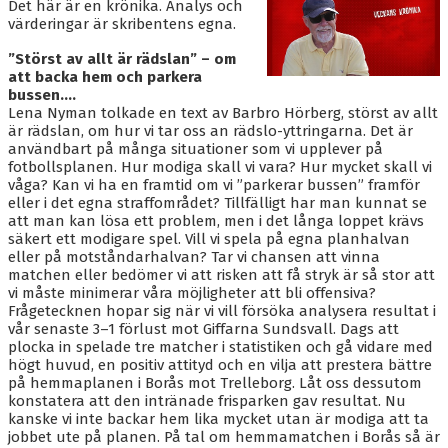
BLI MEDLEM
Det här är en krönika. Analys och
värderingar är skribentens egna.
KALENDER
”Störst av allt är rädslan” – om
att backa hem och parkera
VÅRA LAG/TRÄNARE
bussen….
Lena Nyman tolkade en text av Barbro Hörberg, störst av allt
är rädslan, om hur vi tar oss an rädslo-yttringarna. Det är
GAMLA AIK
användbart på många situationer som vi upplever på
fotbollsplanen. Hur modiga skall vi vara? Hur mycket skall vi
våga? Kan vi ha en framtid om vi ”parkerar bussen” framför
eller i det egna straffområdet? Tillfälligt har man kunnat se
att man kan lösa ett problem, men i det långa loppet krävs
säkert ett modigare spel. Vill vi spela på egna planhalvan
eller på motståndarhalvan? Tar vi chansen att vinna
matchen eller bedömer vi att risken att få stryk är så stor att
vi måste minimerar våra möjligheter att bli offensiva?
Frågetecknen hopar sig när vi vill försöka analysera resultat i
vår senaste 3–1 förlust mot Giffarna Sundsvall. Dags att
plocka in spelade tre matcher i statistiken och gå vidare med
högt huvud, en positiv attityd och en vilja att prestera bättre
på hemmaplanen i Borås mot Trelleborg. Låt oss dessutom
konstatera att den intränade frisparken gav resultat. Nu
kanske vi inte backar hem lika mycket utan är modiga att ta
jobbet ute på planen. På tal om hemmamatchen i Borås så är