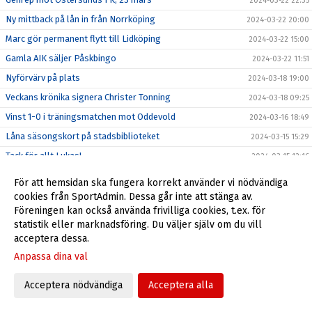
2024-03-22 22:35
Ny mittback på lån in från Norrköping
2024-03-22 20:00
Marc gör permanent flytt till Lidköping
2024-03-22 15:00
Gamla AIK säljer Påskbingo
2024-03-22 11:51
Nyförvärv på plats
2024-03-18 19:00
Veckans krönika signera Christer Tonning
2024-03-18 09:25
Vinst 1-0 i träningsmatchen mot Oddevold
2024-03-16 18:49
Låna säsongskort på stadsbiblioteket
2024-03-15 15:29
Tack för allt Lukas!
2024-03-15 12:16
Revansch på lördag när Oddevold gästar Södermalms IP
2024-03-13 15:00
För att hemsidan ska fungera korrekt använder vi nödvändiga
(Uppdaterad)
cookies från SportAdmin. Dessa går inte att stänga av.
Veckans krönika signera Christer Tonning
2024-03-12 14:33
Föreningen kan också använda frivilliga cookies, t.ex. för
statistik eller marknadsföring. Du väljer själv om du vill
OBS! Ny tid för årsmöte 19/3 19:00
2024-03-12 10:34
acceptera dessa.
Inför IF Karlstad Fotboll (b), 9/3
2024-03-08 22:37
Anpassa dina val
Veckans krönika signerad Christer Tonning
2024-03-05 09:15
All fotboll -25% på Intersport
Acceptera nödvändiga
Acceptera alla
2024-03-04 15:24
Seger i sista gruppspelsmatch i Svenska cupen
2024-03-04 12:00