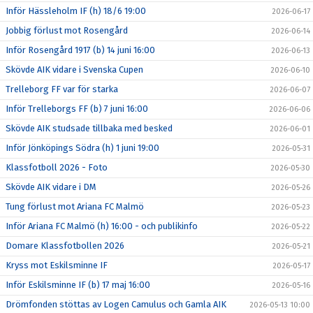
Inför Hässleholm IF (h) 18/6 19:00
2026-06-17
Jobbig förlust mot Rosengård
2026-06-14
Inför Rosengård 1917 (b) 14 juni 16:00
2026-06-13
Skövde AIK vidare i Svenska Cupen
2026-06-10
Trelleborg FF var för starka
2026-06-07
Inför Trelleborgs FF (b) 7 juni 16:00
2026-06-06
Skövde AIK studsade tillbaka med besked
2026-06-01
Inför Jönköpings Södra (h) 1 juni 19:00
2026-05-31
Klassfotboll 2026 - Foto
2026-05-30
Skövde AIK vidare i DM
2026-05-26
Tung förlust mot Ariana FC Malmö
2026-05-23
Inför Ariana FC Malmö (h) 16:00 - och publikinfo
2026-05-22
Domare Klassfotbollen 2026
2026-05-21
Kryss mot Eskilsminne IF
2026-05-17
Inför Eskilsminne IF (b) 17 maj 16:00
2026-05-16
Drömfonden stöttas av Logen Camulus och Gamla AIK
2026-05-13 10:00