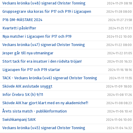
Veckans krönika (v.48) signerad Christer Tonning
2024-11-29 08:18
Gruppsegrare ska koras för P17 och P19 i Ligacupen
2024-11-28 08:00
P16 DM-MÄSTARE 2024
2024-11-27 21:58
Kvartett i påskrifter
2024-11-25 17:31
Nya matcher i Ligacupen för P17 och P19
2024-11-22 10:00
Veckans krönika (v.47) signerad Christer Tonning
2024-11-22 08:00
Jesper går till nya utmaningar
2024-11-22 01:05
Stort tack för era insatser i den rödvita tröjan!
2024-11-20 16:33
Ligacupen för P17 och P19 startar
2024-11-16 18:16
TACK - Veckans krönika (v.46) signerad Christer Tonning
2024-11-11 11:55
Skövde AIK avslutade snyggt
2024-11-09 18:00
Inför Örebro SK (h) 9/11
2024-11-08 17:26
Skövde AIK har gjort klart med en ny akademichef!
2024-11-08 08:23
Årets sista match - publikinformation
2024-11-06 10:41
Swishkampanj SAIK
2024-11-06 10:00
Veckans krönika (v.45) signerad Christer Tonning
2024-11-04 14:32