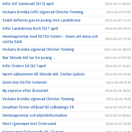
Inför GIF Sundsvall (b) 12 april
2024-04-11 08:00
Veckans krönika (v15) signerad Christer Tonning
2024-04-11 07:59
Stabil defensiv gav en poäng mot Landskrona
2024-04-07 13:49
Inför Landskrona BoIS (h) 7 april
2024-04-06 19:24
Hemmapremiär med 50/50-lotteri - chans att vinna och
2024-04-03 11:10
stötta SAIK
Veckans krönika signerad Christer Tonning
2024-04-02 08:29
När Skövde AIK tar tre poäng ...
2024-04-01 09:50
Inför Örebro SK (b) 1 april
2024-03-31 14:00
Varmt välkommen till Skövde AIK, Stefan Ljubicic
2024-03-30 09:53
Glöm inte 50/50-lotteriet
2024-03-28 15:16
Ny styrelse efter årsmötet
2024-03-26 18:00
Veckans krönika signerad Christer Tonning
2024-03-26 10:51
Jonathan Törner utlånad till Lidköpings FK
2024-03-26 09:26
Hemmapremiär och biljettinformation
2024-03-25 08:00
Vinst i genrepet mot Östersund
2024-03-23 14:50
Genrep mot Östersunds FK, 23 mars