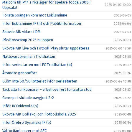
Malcom till P17´s riksläger för spelare födda 2008 i
2025-04-07 10:00
Uppsala!
Första poängen kom mot Eskilsminne
2025-04-05
Inför Eskilsminne IF (h) och Publikinformation
2025-04-04
Skövde AIK vidare i DM
2025-04-01
Påsklovscamp 2025 nu öppen
2025-03-31
Skövde AIK Live och Fotboll Play slutar uppdateras
2025-03-30 12:59
Nattsvart premiär i Trollhättan
2025-03-28
Inför seriestarten mot FC Trollhättan (b)
2025-03-27
Årsmöte genomfört
2025-03-26
Glöm inte 50/50 lotteriet inför seriestarten
2025-03-24 10:38
Tack alla funktionärer - vi behöver ert fortsatta stöd
2025-03-23
Genrepet slutade oavgjort 2-2
2025-03-22
Inför IK Oddevold (b)
2025-03-21
Skövde AIK Bollskoj och Fotbollskola 2025
2025-03-18
Inför Örebro Syrianska IF (b)
2025-03-14
Välförtjänt seger mot AFC
2025-03-08