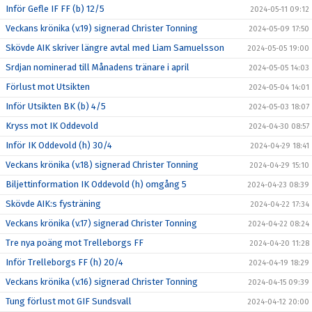
Inför Gefle IF FF (b) 12/5
2024-05-11 09:12
Veckans krönika (v.19) signerad Christer Tonning
2024-05-09 17:50
Skövde AIK skriver längre avtal med Liam Samuelsson
2024-05-05 19:00
Srdjan nominerad till Månadens tränare i april
2024-05-05 14:03
Förlust mot Utsikten
2024-05-04 14:01
Inför Utsikten BK (b) 4/5
2024-05-03 18:07
Kryss mot IK Oddevold
2024-04-30 08:57
Inför IK Oddevold (h) 30/4
2024-04-29 18:41
Veckans krönika (v.18) signerad Christer Tonning
2024-04-29 15:10
Biljettinformation IK Oddevold (h) omgång 5
2024-04-23 08:39
Skövde AIK:s fysträning
2024-04-22 17:34
Veckans krönika (v.17) signerad Christer Tonning
2024-04-22 08:24
Tre nya poäng mot Trelleborgs FF
2024-04-20 11:28
Inför Trelleborgs FF (h) 20/4
2024-04-19 18:29
Veckans krönika (v.16) signerad Christer Tonning
2024-04-15 09:39
Tung förlust mot GIF Sundsvall
2024-04-12 20:00