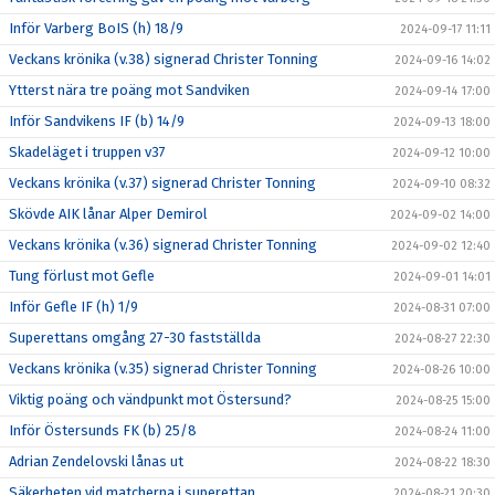
Inför Varberg BoIS (h) 18/9
2024-09-17 11:11
Veckans krönika (v.38) signerad Christer Tonning
2024-09-16 14:02
Ytterst nära tre poäng mot Sandviken
2024-09-14 17:00
Inför Sandvikens IF (b) 14/9
2024-09-13 18:00
Skadeläget i truppen v37
2024-09-12 10:00
Veckans krönika (v.37) signerad Christer Tonning
2024-09-10 08:32
Skövde AIK lånar Alper Demirol
2024-09-02 14:00
Veckans krönika (v.36) signerad Christer Tonning
2024-09-02 12:40
Tung förlust mot Gefle
2024-09-01 14:01
Inför Gefle IF (h) 1/9
2024-08-31 07:00
Superettans omgång 27-30 fastställda
2024-08-27 22:30
Veckans krönika (v.35) signerad Christer Tonning
2024-08-26 10:00
Viktig poäng och vändpunkt mot Östersund?
2024-08-25 15:00
Inför Östersunds FK (b) 25/8
2024-08-24 11:00
Adrian Zendelovski lånas ut
2024-08-22 18:30
Säkerheten vid matcherna i superettan
2024-08-21 20:30