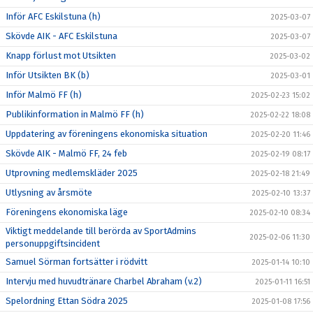
Inför AFC Eskilstuna (h)
2025-03-07
Skövde AIK - AFC Eskilstuna
2025-03-07
Knapp förlust mot Utsikten
2025-03-02
Inför Utsikten BK (b)
2025-03-01
Inför Malmö FF (h)
2025-02-23 15:02
Publikinformation in Malmö FF (h)
2025-02-22 18:08
Uppdatering av föreningens ekonomiska situation
2025-02-20 11:46
Skövde AIK - Malmö FF, 24 feb
2025-02-19 08:17
Utprovning medlemskläder 2025
2025-02-18 21:49
Utlysning av årsmöte
2025-02-10 13:37
Föreningens ekonomiska läge
2025-02-10 08:34
Viktigt meddelande till berörda av SportAdmins
2025-02-06 11:30
personuppgiftsincident
Samuel Sörman fortsätter i rödvitt
2025-01-14 10:10
Intervju med huvudtränare Charbel Abraham (v.2)
2025-01-11 16:51
Spelordning Ettan Södra 2025
2025-01-08 17:56