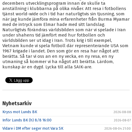
decembers utvecklingsprogram innan de skulle ta
anställning i klubbarna på olika nivåer. Att resa i fotbollens
tjänst world-wide och i tid har naturligtvis sin tjusning, som
när jag kunde jämföra mina erfarenheter från Burma Myamar
med de intryck som Elmar hade med sitt landslag.
Naturligtvis förändras världsbilden som när vi spelade i Iran
under shahens tid jämfört med hur fotbollen och
världsbilden ser ut idag i Iran. Trots krig i till exempel,
Vietnam kunde vi spela fotboll där representerande USA som
1967 krigade i landet. Den som gör en resa har något att
berätta. Så tar vi oss an en ny vecka, en ny resa, en ny
utmaning så kommer vi ha något att berätta. Lärdom,
kunskap är en dygd. Lycka till alla SAIK-are.
Nyhetsarkiv
Kryss mot Lunds BK
2026-08-08
Inför Lunds BK (h) 8/8 16:00
2026-08-07
Vidare i DM efter seger mot Vara SK
2026-08-04 21:00