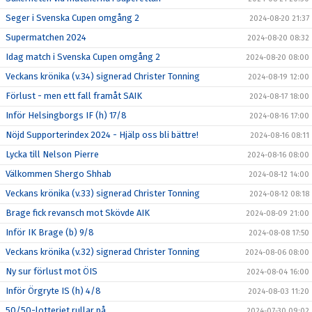
Seger i Svenska Cupen omgång 2
2024-08-20 21:37
Supermatchen 2024
2024-08-20 08:32
Idag match i Svenska Cupen omgång 2
2024-08-20 08:00
Veckans krönika (v.34) signerad Christer Tonning
2024-08-19 12:00
Förlust - men ett fall framåt SAIK
2024-08-17 18:00
Inför Helsingborgs IF (h) 17/8
2024-08-16 17:00
Nöjd Supporterindex 2024 - Hjälp oss bli bättre!
2024-08-16 08:11
Lycka till Nelson Pierre
2024-08-16 08:00
Välkommen Shergo Shhab
2024-08-12 14:00
Veckans krönika (v.33) signerad Christer Tonning
2024-08-12 08:18
Brage fick revansch mot Skövde AIK
2024-08-09 21:00
Inför IK Brage (b) 9/8
2024-08-08 17:50
Veckans krönika (v.32) signerad Christer Tonning
2024-08-06 08:00
Ny sur förlust mot ÖIS
2024-08-04 16:00
Inför Örgryte IS (h) 4/8
2024-08-03 11:20
50/50-lotteriet rullar på
2024-07-30 09:02