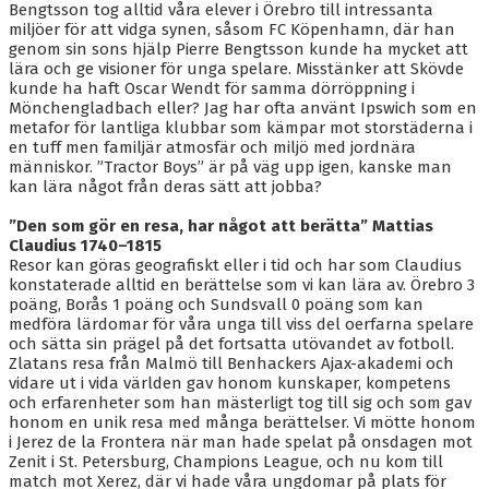
Bengtsson tog alltid våra elever i Örebro till intressanta
miljöer för att vidga synen, såsom FC Köpenhamn, där han
genom sin sons hjälp Pierre Bengtsson kunde ha mycket att
lära och ge visioner för unga spelare. Misstänker att Skövde
kunde ha haft Oscar Wendt för samma dörröppning i
Mönchengladbach eller? Jag har ofta använt Ipswich som en
metafor för lantliga klubbar som kämpar mot storstäderna i
en tuff men familjär atmosfär och miljö med jordnära
människor. ”Tractor Boys” är på väg upp igen, kanske man
kan lära något från deras sätt att jobba?
”Den som gör en resa, har något att berätta” Mattias
Claudius 1740–1815
Resor kan göras geografiskt eller i tid och har som Claudius
konstaterade alltid en berättelse som vi kan lära av. Örebro 3
poäng, Borås 1 poäng och Sundsvall 0 poäng som kan
medföra lärdomar för våra unga till viss del oerfarna spelare
och sätta sin prägel på det fortsatta utövandet av fotboll.
Zlatans resa från Malmö till Benhackers Ajax-akademi och
vidare ut i vida världen gav honom kunskaper, kompetens
och erfarenheter som han mästerligt tog till sig och som gav
honom en unik resa med många berättelser. Vi mötte honom
i Jerez de la Frontera när man hade spelat på onsdagen mot
Zenit i St. Petersburg, Champions League, och nu kom till
match mot Xerez, där vi hade våra ungdomar på plats för