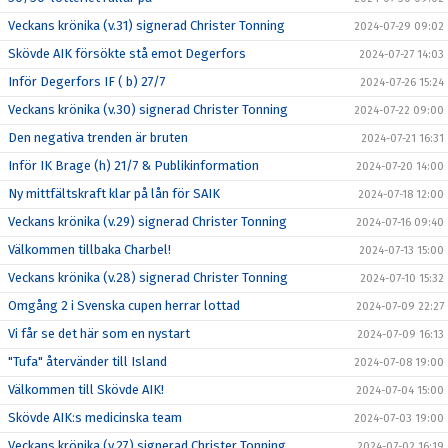
Veckans krönika (v.31) signerad Christer Tonning
2024-07-29 09:02
Skövde AIK försökte stå emot Degerfors
2024-07-27 14:03
Inför Degerfors IF ( b) 27/7
2024-07-26 15:24
Veckans krönika (v.30) signerad Christer Tonning
2024-07-22 09:00
Den negativa trenden är bruten
2024-07-21 16:31
Inför IK Brage (h) 21/7 & Publikinformation
2024-07-20 14:00
Ny mittfältskraft klar på lån för SAIK
2024-07-18 12:00
Veckans krönika (v.29) signerad Christer Tonning
2024-07-16 09:40
Välkommen tillbaka Charbel!
2024-07-13 15:00
Veckans krönika (v.28) signerad Christer Tonning
2024-07-10 15:32
Omgång 2 i Svenska cupen herrar lottad
2024-07-09 22:27
Vi får se det här som en nystart
2024-07-09 16:13
"Tufa" återvänder till Island
2024-07-08 19:00
Välkommen till Skövde AIK!
2024-07-04 15:00
Skövde AIK:s medicinska team
2024-07-03 19:00
Veckans krönika (v.27) signerad Christer Tonning
2024-07-02 16:19