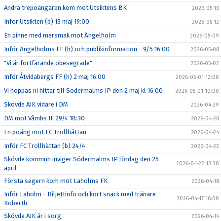
Andra trepoängaren kom mot Utsiktens BK
2026-05-13
Inför Utsikten (b) 13 maj 19:00
2026-05-12
En pinne med mersmak mot Ängelholm
2026-05-09
Inför Ängelholms FF (h) och publikinformation - 9/5 16:00
2026-05-08
"Vi är fortfarande obesegrade"
2026-05-02
Inför Åtvidabergs FF (h) 2 maj 16:00
2026-05-01 12:00
Vi hoppas ni hittar till Södermalms IP den 2 maj kl 16:00
2026-05-01 10:00
Skövde AIK vidare i DM
2026-04-29
DM mot Våmbs IF 29/4 18:30
2026-04-28
En poäng mot FC Trollhättan
2026-04-24
Inför FC Trollhättan (b) 24/4
2026-04-23
Skövde kommun inviger Södermalms IP lördag den 25
2026-04-22 13:30
april
Första segern kom mot Laholms FK
2026-04-18
Inför Laholm - Biljettinfo och kort snack med tränare
2026-04-17 16:00
Roberth
Skövde AIK är i sorg
2026-04-14