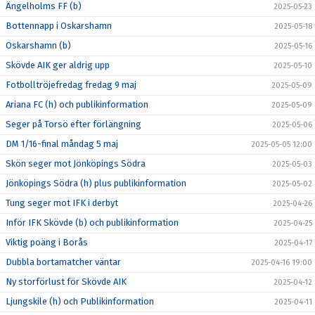
Ängelholms FF (b)
2025-05-23
Bottennapp i Oskarshamn
2025-05-18
Oskarshamn (b)
2025-05-16
Skövde AIK ger aldrig upp
2025-05-10
Fotbolltröjefredag fredag 9 maj
2025-05-09
Ariana FC (h) och publikinformation
2025-05-09
Seger på Torsö efter förlängning
2025-05-06
DM 1/16-final måndag 5 maj
2025-05-05 12:00
Skön seger mot Jönköpings Södra
2025-05-03
Jönköpings Södra (h) plus publikinformation
2025-05-02
Tung seger mot IFK i derbyt
2025-04-26
Inför IFK Skövde (b) och publikinformation
2025-04-25
Viktig poäng i Borås
2025-04-17
Dubbla bortamatcher väntar
2025-04-16 19:00
Ny storförlust för Skövde AIK
2025-04-12
Ljungskile (h) och Publikinformation
2025-04-11