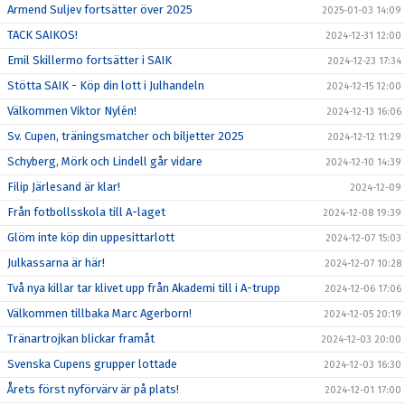
Armend Suljev fortsätter över 2025
2025-01-03 14:09
TACK SAIKOS!
2024-12-31 12:00
Emil Skillermo fortsätter i SAIK
2024-12-23 17:34
Stötta SAIK - Köp din lott i Julhandeln
2024-12-15 12:00
Välkommen Viktor Nylén!
2024-12-13 16:06
Sv. Cupen, träningsmatcher och biljetter 2025
2024-12-12 11:29
Schyberg, Mörk och Lindell går vidare
2024-12-10 14:39
Filip Järlesand är klar!
2024-12-09
Från fotbollsskola till A-laget
2024-12-08 19:39
Glöm inte köp din uppesittarlott
2024-12-07 15:03
Julkassarna är här!
2024-12-07 10:28
Två nya killar tar klivet upp från Akademi till i A-trupp
2024-12-06 17:06
Välkommen tillbaka Marc Agerborn!
2024-12-05 20:19
Tränartrojkan blickar framåt
2024-12-03 20:00
Svenska Cupens grupper lottade
2024-12-03 16:30
Årets först nyförvärv är på plats!
2024-12-01 17:00