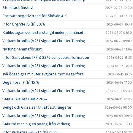
Stort tack Gustav!
2024-07-02 10:00
Fortsatt negativ trend för Skövde AIK
2024-06-30 17:00
Inför Örgryte IS (b) 30/6
2024-06-29 10:41
Klubbstugan semesterstängd under juli månad
2024-06-27 08:30
Veckans krönika (v.26) signerad Christer Tonning
2024-06-25 09:02
Ny tung hemmaförlust
2024-06-23 11:04
Inför Sandvikens IF (h) 23/6 och publikinformation
2024-06-22 15:33
Veckans krönika (v.25) signerad Christer Tonning
2024-06-17 13:20
Två ödesdigra minuter avgjorde mot Degerfors
2024-06-15 10:55
Degerfors IF (h) 15/6
2024-06-14 17:00
Veckans krönika (v.24) signerad Christer Tonning
2024-06-12 09:33
SAIK ACADEMY CAMP 2024
2024-06-11 20:05
Bengt och Ginza ser till att allt fungerar
2024-06-04 08:00
Veckans krönika (v.23) signerad Christer Tonning
2024-06-03 09:55
SAIK tar med sig en poäng från Varberg
2024-06-02 09:13
Inför Varbergs BoIS FC (b) 2 juni
2024-06-01 07:23