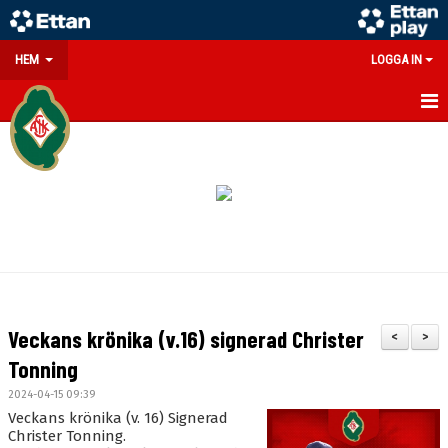
HEM
LOGGA IN
GÅ PÅ MATCH
PARTNERS
SOUVENIRER/WEBSHOP
FÖRENINGEN
KONTAKT
Veckans krönika (v.16) signerad Christer
<
>
DOKUMENT
Tonning
2024-04-15 09:39
MEDLEMSINFO
Veckans krönika (v. 16) Signerad
Christer Tonning.