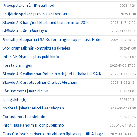
Provspelare från IK Gauthiod
2025-11-24
En fjärde spelare provtränar i veckan
2025-11-18
Skövde AIK har gjort klart med tränare inför 2026
2025-11-17 19:00
Skövde AIK är i gång igen
2025-11-17 17:30
Beställ juklapparna i SAIKs föreningsshop senast 14 dec
2025-11-17 16:00
Stor dramatik när kontraktet säkrades
2025-11-08
Inför BK Olympic plus publikinfo
2025-11-07
Första träningen
2025-11-03 17:00
Skövde AIK välkomnar Roberth och Joel tillbaka till SAIK
2025-11-03 10:15
Skövde AIK arbetsbefriar Charbel Abraham
2025-11-02 21:21
Förlust mot Ljungskile SK
2025-11-01
Ljungskile (b)
2025-10-31
Ny försäljningsperiod i webshopen
2025-10-27 21:08
Förlust mot Hässleholm
2025-10-25
Inför Hässleholm IF och publikinfo
2025-10-24 18:00
Elias Olofsson skriver kontrakt och flyttas upp till A-laget
2025-10-24 13:30