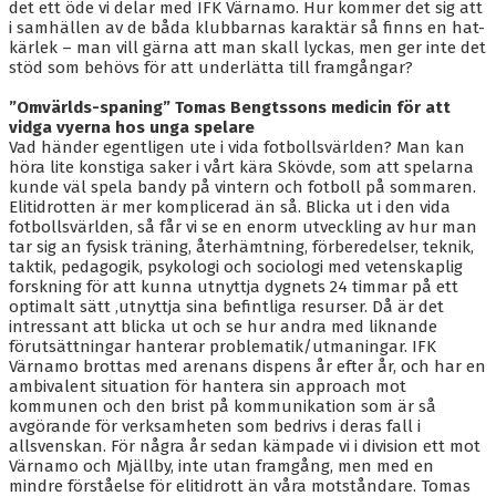
det ett öde vi delar med IFK Värnamo. Hur kommer det sig att
i samhällen av de båda klubbarnas karaktär så finns en hat-
kärlek – man vill gärna att man skall lyckas, men ger inte det
stöd som behövs för att underlätta till framgångar?
”Omvärlds-spaning” Tomas Bengtssons medicin för att
vidga vyerna hos unga spelare
Vad händer egentligen ute i vida fotbollsvärlden? Man kan
höra lite konstiga saker i vårt kära Skövde, som att spelarna
kunde väl spela bandy på vintern och fotboll på sommaren.
Elitidrotten är mer komplicerad än så. Blicka ut i den vida
fotbollsvärlden, så får vi se en enorm utveckling av hur man
tar sig an fysisk träning, återhämtning, förberedelser, teknik,
taktik, pedagogik, psykologi och sociologi med vetenskaplig
forskning för att kunna utnyttja dygnets 24 timmar på ett
optimalt sätt ,utnyttja sina befintliga resurser. Då är det
intressant att blicka ut och se hur andra med liknande
förutsättningar hanterar problematik/utmaningar. IFK
Värnamo brottas med arenans dispens år efter år, och har en
ambivalent situation för hantera sin approach mot
kommunen och den brist på kommunikation som är så
avgörande för verksamheten som bedrivs i deras fall i
allsvenskan. För några år sedan kämpade vi i division ett mot
Värnamo och Mjällby, inte utan framgång, men med en
mindre förståelse för elitidrott än våra motståndare. Tomas