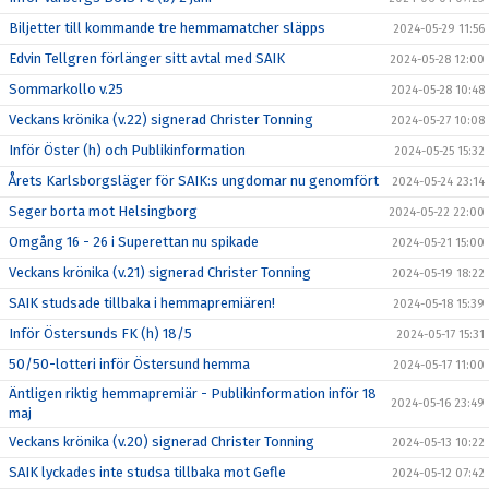
Biljetter till kommande tre hemmamatcher släpps
2024-05-29 11:56
Edvin Tellgren förlänger sitt avtal med SAIK
2024-05-28 12:00
Sommarkollo v.25
2024-05-28 10:48
Veckans krönika (v.22) signerad Christer Tonning
2024-05-27 10:08
Inför Öster (h) och Publikinformation
2024-05-25 15:32
Årets Karlsborgsläger för SAIK:s ungdomar nu genomfört
2024-05-24 23:14
Seger borta mot Helsingborg
2024-05-22 22:00
Omgång 16 - 26 i Superettan nu spikade
2024-05-21 15:00
Veckans krönika (v.21) signerad Christer Tonning
2024-05-19 18:22
SAIK studsade tillbaka i hemmapremiären!
2024-05-18 15:39
Inför Östersunds FK (h) 18/5
2024-05-17 15:31
50/50-lotteri inför Östersund hemma
2024-05-17 11:00
Äntligen riktig hemmapremiär - Publikinformation inför 18
2024-05-16 23:49
maj
Veckans krönika (v.20) signerad Christer Tonning
2024-05-13 10:22
SAIK lyckades inte studsa tillbaka mot Gefle
2024-05-12 07:42