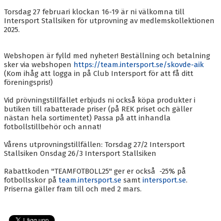
BLI MEDLEM
Torsdag 27 februari klockan 16-19 är ni välkomna till
Intersport Stallsiken för utprovning av medlemskollektionen
KALENDER
2025.
VÅRA LAG/TRÄNARE
Webshopen är fylld med nyheter! Beställning och betalning
GAMLA AIK
sker via webshopen
https://team.intersport.se/skovde-aik
(Kom ihåg att logga in på Club Intersport för att få ditt
föreningspris!)
Vid prövningstillfället erbjuds ni också köpa produkter i
butiken till rabatterade priser (på REK priset och gäller
nästan hela sortimentet) Passa på att inhandla
fotbollstillbehör och annat!
Vårens utprovningstillfällen: Torsdag 27/2 Intersport
Stallsiken Onsdag 26/3 Intersport Stallsiken
Rabattkoden "TEAMFOTBOLL25" ger er också -25% på
fotbollsskor på
team.intersport.se
samt
intersport.se
.
Priserna gäller fram till och med 2 mars.