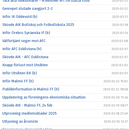
Tack alla funktionärer - vi behöver ert fortsatta stöd
2025-03-23
Genrepet slutade oavgjort 2-2
2025-03-22
Inför IK Oddevold (b)
2025-03-21
Skövde AIK Bollskoj och Fotbollskola 2025
2025-03-18
Inför Örebro Syrianska IF (b)
2025-03-14
Välförtjänt seger mot AFC
2025-03-08
Inför AFC Eskilstuna (h)
2025-03-07
Skövde AIK - AFC Eskilstuna
2025-03-07
Knapp förlust mot Utsikten
2025-03-02
Inför Utsikten BK (b)
2025-03-01
Inför Malmö FF (h)
2025-02-23 15:02
Publikinformation in Malmö FF (h)
2025-02-22 18:08
Uppdatering av föreningens ekonomiska situation
2025-02-20 11:46
Skövde AIK - Malmö FF, 24 feb
2025-02-19 08:17
Utprovning medlemskläder 2025
2025-02-18 21:49
Utlysning av årsmöte
2025-02-10 13:37