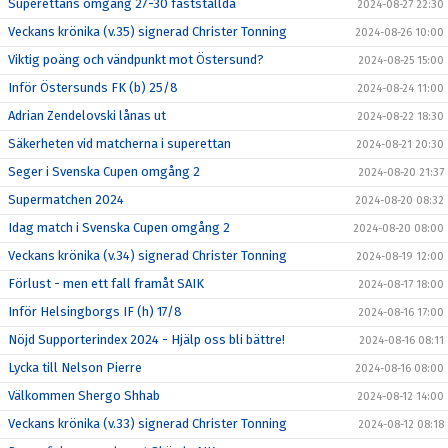
Superettans omgång 27-30 fastställda
2024-08-27 22:30
Veckans krönika (v.35) signerad Christer Tonning
2024-08-26 10:00
Viktig poäng och vändpunkt mot Östersund?
2024-08-25 15:00
Inför Östersunds FK (b) 25/8
2024-08-24 11:00
Adrian Zendelovski lånas ut
2024-08-22 18:30
Säkerheten vid matcherna i superettan
2024-08-21 20:30
Seger i Svenska Cupen omgång 2
2024-08-20 21:37
Supermatchen 2024
2024-08-20 08:32
Idag match i Svenska Cupen omgång 2
2024-08-20 08:00
Veckans krönika (v.34) signerad Christer Tonning
2024-08-19 12:00
Förlust - men ett fall framåt SAIK
2024-08-17 18:00
Inför Helsingborgs IF (h) 17/8
2024-08-16 17:00
Nöjd Supporterindex 2024 - Hjälp oss bli bättre!
2024-08-16 08:11
Lycka till Nelson Pierre
2024-08-16 08:00
Välkommen Shergo Shhab
2024-08-12 14:00
Veckans krönika (v.33) signerad Christer Tonning
2024-08-12 08:18