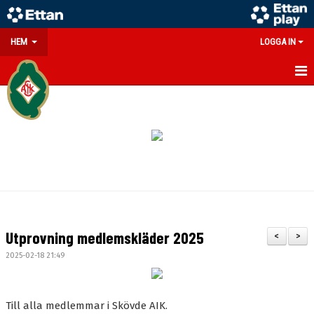
HEM
LOGGA IN
GÅ PÅ MATCH
PARTNERS
SOUVENIRER/WEBSHOP
FÖRENINGEN
KONTAKT
Utprovning medlemskläder 2025
<
>
DOKUMENT
2025-02-18 21:49
MEDLEMSINFO
Till alla medlemmar i Skövde AIK.