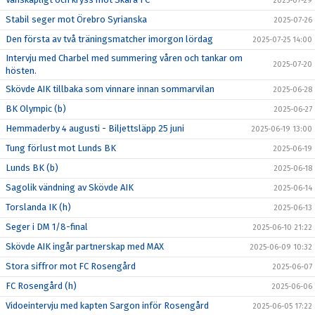
2025-07-29
Stabil seger mot Örebro Syrianska
2025-07-26
Den första av två träningsmatcher imorgon lördag
2025-07-25 14:00
Intervju med Charbel med summering våren och tankar om
2025-07-20
hösten.
Skövde AIK tillbaka som vinnare innan sommarvilan
2025-06-28
BK Olympic (b)
2025-06-27
Hemmaderby 4 augusti - Biljettsläpp 25 juni
2025-06-19 13:00
Tung förlust mot Lunds BK
2025-06-19
Lunds BK (b)
2025-06-18
Sagolik vändning av Skövde AIK
2025-06-14
Torslanda IK (h)
2025-06-13
Seger i DM 1/8-final
2025-06-10 21:22
Skövde AIK ingår partnerskap med MAX
2025-06-09 10:32
Stora siffror mot FC Rosengård
2025-06-07
FC Rosengård (h)
2025-06-06
Vidoeintervju med kapten Sargon inför Rosengård
2025-06-05 17:22