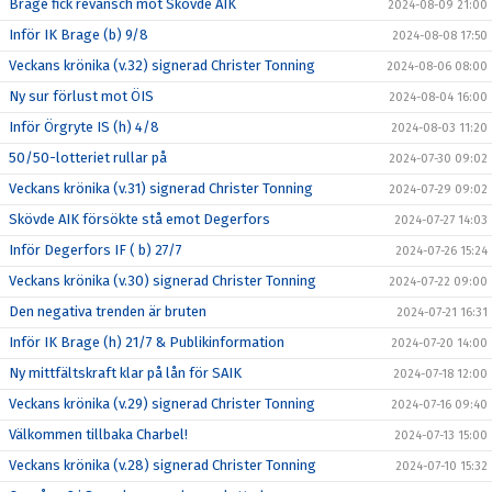
Brage fick revansch mot Skövde AIK
2024-08-09 21:00
Inför IK Brage (b) 9/8
2024-08-08 17:50
Veckans krönika (v.32) signerad Christer Tonning
2024-08-06 08:00
Ny sur förlust mot ÖIS
2024-08-04 16:00
Inför Örgryte IS (h) 4/8
2024-08-03 11:20
50/50-lotteriet rullar på
2024-07-30 09:02
Veckans krönika (v.31) signerad Christer Tonning
2024-07-29 09:02
Skövde AIK försökte stå emot Degerfors
2024-07-27 14:03
Inför Degerfors IF ( b) 27/7
2024-07-26 15:24
Veckans krönika (v.30) signerad Christer Tonning
2024-07-22 09:00
Den negativa trenden är bruten
2024-07-21 16:31
Inför IK Brage (h) 21/7 & Publikinformation
2024-07-20 14:00
Ny mittfältskraft klar på lån för SAIK
2024-07-18 12:00
Veckans krönika (v.29) signerad Christer Tonning
2024-07-16 09:40
Välkommen tillbaka Charbel!
2024-07-13 15:00
Veckans krönika (v.28) signerad Christer Tonning
2024-07-10 15:32