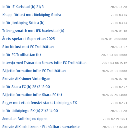
Inför IF Karlstad (b) 21/3
2026-03-20
Knapp förlust mot Jönköping Södra
2026-03-14
Inför Jönköping Södra (b)
2026-03-13
Träningsmatch mot IFK Mariestad (b)
2026-03-10
Årets spelare i Superettan 2025
2026-03-08 06:00
Storförlust mot FC Trollhättan
2026-03-07
Inför FC Trollhättan (h)
2026-03-06 18:00
Intervju med Tränarduo 6 mars inför FC Trollhättan
2026-03-06 15:19
Biljettinformation inför FC Trollhättan
2026-03-05 16:00
Skövde AIK vinner Vinterligan
2026-02-28
Inför Skara FC (h) 28/2 13:00
2026-02-27
Biljettinformation inför Skara FC (h)
2026-02-24 23:00
Seger mot ett defensivt starkt Lidköpings FK
2026-02-21
Inför Lidköpings FK (b) 21/2 14:00
2026-02-20
Anmälan Bollskoj nu öppen
2026-02-19 15:21
Skövde AIK och Itreon - Ett hållbart samarbete
2026-02-17 07:30