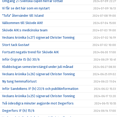
Omgång 2 i Svenska cupen herrar lottad
2024-07-09 22:27
Vi får se det här som en nystart
2024-07-09 16:13
"Tufa" återvänder till Island
2024-07-08 19:00
Välkommen till Skövde AIK!
2024-07-04 15:00
Skövde AIK:s medicinska team
2024-07-03 19:00
Veckans krönika (v.27) signerad Christer Tonning
2024-07-02 16:19
Stort tack Gustav!
2024-07-02 10:00
Fortsatt negativ trend för Skövde AIK
2024-06-30 17:00
Inför Örgryte IS (b) 30/6
2024-06-29 10:41
Klubbstugan semesterstängd under juli månad
2024-06-27 08:30
Veckans krönika (v.26) signerad Christer Tonning
2024-06-25 09:02
Ny tung hemmaförlust
2024-06-23 11:04
Inför Sandvikens IF (h) 23/6 och publikinformation
2024-06-22 15:33
Veckans krönika (v.25) signerad Christer Tonning
2024-06-17 13:20
Två ödesdigra minuter avgjorde mot Degerfors
2024-06-15 10:55
Degerfors IF (h) 15/6
2024-06-14 17:00