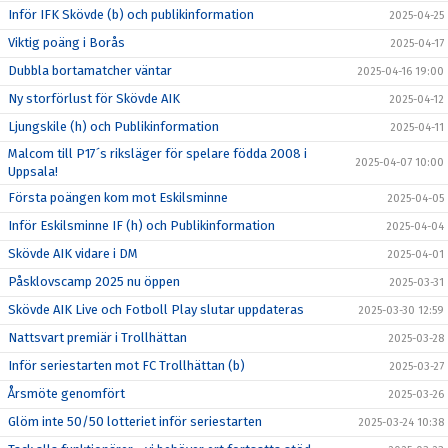
Inför IFK Skövde (b) och publikinformation
2025-04-25
Viktig poäng i Borås
2025-04-17
Dubbla bortamatcher väntar
2025-04-16 19:00
Ny storförlust för Skövde AIK
2025-04-12
Ljungskile (h) och Publikinformation
2025-04-11
Malcom till P17´s riksläger för spelare födda 2008 i
2025-04-07 10:00
Uppsala!
Första poängen kom mot Eskilsminne
2025-04-05
Inför Eskilsminne IF (h) och Publikinformation
2025-04-04
Skövde AIK vidare i DM
2025-04-01
Påsklovscamp 2025 nu öppen
2025-03-31
Skövde AIK Live och Fotboll Play slutar uppdateras
2025-03-30 12:59
Nattsvart premiär i Trollhättan
2025-03-28
Inför seriestarten mot FC Trollhättan (b)
2025-03-27
Årsmöte genomfört
2025-03-26
Glöm inte 50/50 lotteriet inför seriestarten
2025-03-24 10:38