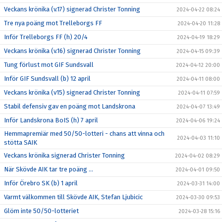
Veckans krönika (v.17) signerad Christer Tonning
2024-04-22 08:24
Tre nya poäng mot Trelleborgs FF
2024-04-20 11:28
Inför Trelleborgs FF (h) 20/4
2024-04-19 18:29
Veckans krönika (v.16) signerad Christer Tonning
2024-04-15 09:39
Tung förlust mot GIF Sundsvall
2024-04-12 20:00
Inför GIF Sundsvall (b) 12 april
2024-04-11 08:00
Veckans krönika (v15) signerad Christer Tonning
2024-04-11 07:59
Stabil defensiv gav en poäng mot Landskrona
2024-04-07 13:49
Inför Landskrona BoIS (h) 7 april
2024-04-06 19:24
Hemmapremiär med 50/50-lotteri - chans att vinna och
2024-04-03 11:10
stötta SAIK
Veckans krönika signerad Christer Tonning
2024-04-02 08:29
När Skövde AIK tar tre poäng ...
2024-04-01 09:50
Inför Örebro SK (b) 1 april
2024-03-31 14:00
Varmt välkommen till Skövde AIK, Stefan Ljubicic
2024-03-30 09:53
Glöm inte 50/50-lotteriet
2024-03-28 15:16