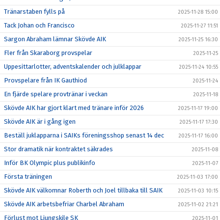
Tränarstaben fylls på
2025-11-28 15:00
Tack Johan och Francisco
2025-11-27 11:51
Sargon Abraham lämnar Skövde AIK
2025-11-25 16:30
Fler från Skaraborg provspelar
2025-11-25
Uppesittarlotter, adventskalender och julklappar
2025-11-24 10:55
Provspelare från IK Gauthiod
2025-11-24
En fjärde spelare provtränar i veckan
2025-11-18
Skövde AIK har gjort klart med tränare inför 2026
2025-11-17 19:00
Skövde AIK är i gång igen
2025-11-17 17:30
Beställ juklapparna i SAIKs föreningsshop senast 14 dec
2025-11-17 16:00
Stor dramatik när kontraktet säkrades
2025-11-08
Inför BK Olympic plus publikinfo
2025-11-07
Första träningen
2025-11-03 17:00
Skövde AIK välkomnar Roberth och Joel tillbaka till SAIK
2025-11-03 10:15
Skövde AIK arbetsbefriar Charbel Abraham
2025-11-02 21:21
Förlust mot Ljungskile SK
2025-11-01