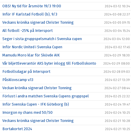
OBS! Ny tid för årsmöte 19/3 19:00
2024-03-12 10:34
Inför IF Karlstad Fotboll (b), 9/3
2024-03-08 22:37
Veckans krönika signerad Christer Tonning
2024-03-05 09:15
All fotboll -25% på Intersport
2024-03-04 15:24
Seger i sista gruppspelsmatch i Svenska cupen
2024-03-04 12:00
Inför Nordic United i Svenska Cupen
2024-03-02 17:45
Mamudu Moro klar för Skövde AIK
2024-02-29 18:30
Vår biljettleverantör AXS byter inlogg till Fotbollskonto
2024-02-29 08:00
Fotbollsdagar på Intersport
2024-02-28 09:03
Påsklovscamp v.13
2024-02-27 13:39
Veckan krönika signerad Christer Tonning
2024-02-27 08:44
Förlust i andra matchen Svenska Cupens gruppspel
2024-02-25 22:32
Inför Svenska Cupen - IFK Göteborg (b)
2024-02-24 19:47
Imorgon ny chans med 50/50
2024-02-24 10:25
Veckans krönika signerad Christer Tonning
2024-02-21 10:28
Bortakortet 2024
2024-02-21 10:25