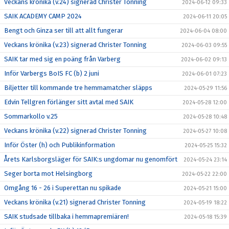
Veckans krönika (v.24) signerad Christer Tonning
2024-06-12 09:33
SAIK ACADEMY CAMP 2024
2024-06-11 20:05
Bengt och Ginza ser till att allt fungerar
2024-06-04 08:00
Veckans krönika (v.23) signerad Christer Tonning
2024-06-03 09:55
SAIK tar med sig en poäng från Varberg
2024-06-02 09:13
Inför Varbergs BoIS FC (b) 2 juni
2024-06-01 07:23
Biljetter till kommande tre hemmamatcher släpps
2024-05-29 11:56
Edvin Tellgren förlänger sitt avtal med SAIK
2024-05-28 12:00
Sommarkollo v.25
2024-05-28 10:48
Veckans krönika (v.22) signerad Christer Tonning
2024-05-27 10:08
Inför Öster (h) och Publikinformation
2024-05-25 15:32
Årets Karlsborgsläger för SAIK:s ungdomar nu genomfört
2024-05-24 23:14
Seger borta mot Helsingborg
2024-05-22 22:00
Omgång 16 - 26 i Superettan nu spikade
2024-05-21 15:00
Veckans krönika (v.21) signerad Christer Tonning
2024-05-19 18:22
SAIK studsade tillbaka i hemmapremiären!
2024-05-18 15:39