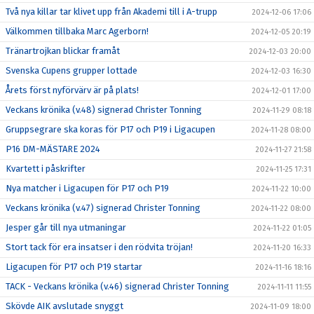
Två nya killar tar klivet upp från Akademi till i A-trupp
2024-12-06 17:06
Välkommen tillbaka Marc Agerborn!
2024-12-05 20:19
Tränartrojkan blickar framåt
2024-12-03 20:00
Svenska Cupens grupper lottade
2024-12-03 16:30
Årets först nyförvärv är på plats!
2024-12-01 17:00
Veckans krönika (v.48) signerad Christer Tonning
2024-11-29 08:18
Gruppsegrare ska koras för P17 och P19 i Ligacupen
2024-11-28 08:00
P16 DM-MÄSTARE 2024
2024-11-27 21:58
Kvartett i påskrifter
2024-11-25 17:31
Nya matcher i Ligacupen för P17 och P19
2024-11-22 10:00
Veckans krönika (v.47) signerad Christer Tonning
2024-11-22 08:00
Jesper går till nya utmaningar
2024-11-22 01:05
Stort tack för era insatser i den rödvita tröjan!
2024-11-20 16:33
Ligacupen för P17 och P19 startar
2024-11-16 18:16
TACK - Veckans krönika (v.46) signerad Christer Tonning
2024-11-11 11:55
Skövde AIK avslutade snyggt
2024-11-09 18:00