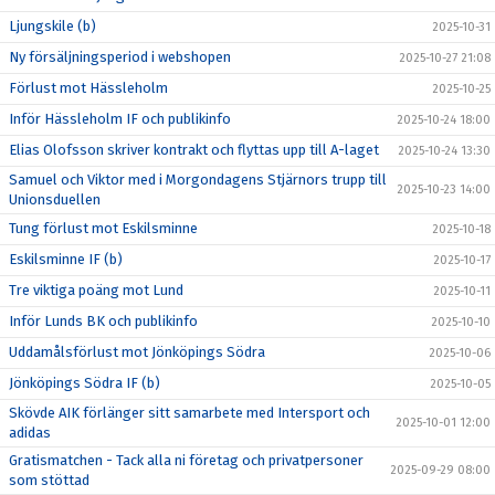
Ljungskile (b)
2025-10-31
Ny försäljningsperiod i webshopen
2025-10-27 21:08
Förlust mot Hässleholm
2025-10-25
Inför Hässleholm IF och publikinfo
2025-10-24 18:00
Elias Olofsson skriver kontrakt och flyttas upp till A-laget
2025-10-24 13:30
Samuel och Viktor med i Morgondagens Stjärnors trupp till
2025-10-23 14:00
Unionsduellen
Tung förlust mot Eskilsminne
2025-10-18
Eskilsminne IF (b)
2025-10-17
Tre viktiga poäng mot Lund
2025-10-11
Inför Lunds BK och publikinfo
2025-10-10
Uddamålsförlust mot Jönköpings Södra
2025-10-06
Jönköpings Södra IF (b)
2025-10-05
Skövde AIK förlänger sitt samarbete med Intersport och
2025-10-01 12:00
adidas
Gratismatchen - Tack alla ni företag och privatpersoner
2025-09-29 08:00
som stöttad