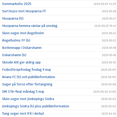
Sommarkollo 2025
2025-05-29 12:29
Surt kryss mot Husqvarna FF
2025-05-28
Husqvarna (h)
2025-05-27
Husqvarna hemma väntar på onsdag
2025-05-25 19:47
Skön seger mot Ängelholm
2025-05-24
Ängelholms FF (b)
2025-05-23
Bottennapp i Oskarshamn
2025-05-18
Oskarshamn (b)
2025-05-16
Skövde AIK ger aldrig upp
2025-05-10
Fotbolltröjefredag fredag 9 maj
2025-05-09
Ariana FC (h) och publikinformation
2025-05-09
Seger på Torsö efter förlängning
2025-05-06
DM 1/16-final måndag 5 maj
2025-05-05 12:00
Skön seger mot Jönköpings Södra
2025-05-03
Jönköpings Södra (h) plus publikinformation
2025-05-02
Tung seger mot IFK i derbyt
2025-04-26