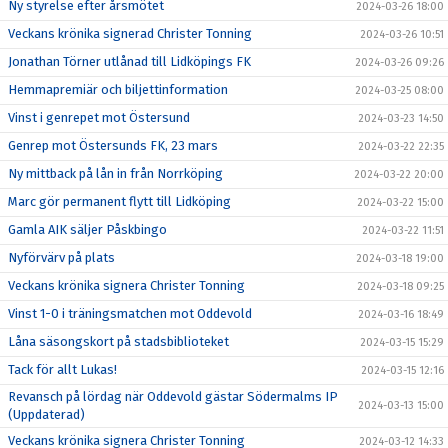
Ny styrelse efter årsmötet
2024-03-26 18:00
Veckans krönika signerad Christer Tonning
2024-03-26 10:51
Jonathan Törner utlånad till Lidköpings FK
2024-03-26 09:26
Hemmapremiär och biljettinformation
2024-03-25 08:00
Vinst i genrepet mot Östersund
2024-03-23 14:50
Genrep mot Östersunds FK, 23 mars
2024-03-22 22:35
Ny mittback på lån in från Norrköping
2024-03-22 20:00
Marc gör permanent flytt till Lidköping
2024-03-22 15:00
Gamla AIK säljer Påskbingo
2024-03-22 11:51
Nyförvärv på plats
2024-03-18 19:00
Veckans krönika signera Christer Tonning
2024-03-18 09:25
Vinst 1-0 i träningsmatchen mot Oddevold
2024-03-16 18:49
Låna säsongskort på stadsbiblioteket
2024-03-15 15:29
Tack för allt Lukas!
2024-03-15 12:16
Revansch på lördag när Oddevold gästar Södermalms IP
2024-03-13 15:00
(Uppdaterad)
Veckans krönika signera Christer Tonning
2024-03-12 14:33