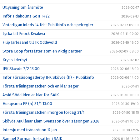
Utlysning om årsmöte
2026-02-17
Inför Tidaholms GoIF 14/2
2026-02-13
Vinterligan inleds 14 feb! Publikinfo och spelregler
2026-02-12 09:00
Lycka till Enock Kwakwa
2026-02-11 09:02
Filip Järlesand till IK Oddevold
2026-02-10 16:00
Stora Coop fortsätter som en viktig partner
2026-02-09 08:00
Kryss i derbyt
2026-02-07
IFK Skövde 7/2 13:00
2026-02-06 18:00
Inför Försäsongsderby IFK Skövde (h) - Publikinfo
2026-02-06 14:00
Första träningsmatchen och en klar seger
2026-01-31
Arvid Södeliden är klar för SAIK
2026-01-30 20:00
Husqvarna FF (h) 31/1 13:00
2026-01-30 19:10
Första träningsmatchen imorgon lördag 31/1
2026-01-30 18:15
Skövde AIK lånar Liam Svensson över säsongen 2026
2026-01-21 10:00
Intervju med tränarduon 17 jan
2026-01-18 12:26
Samuel Sörman fortsätter i SAIK
2026-01-16 13:00