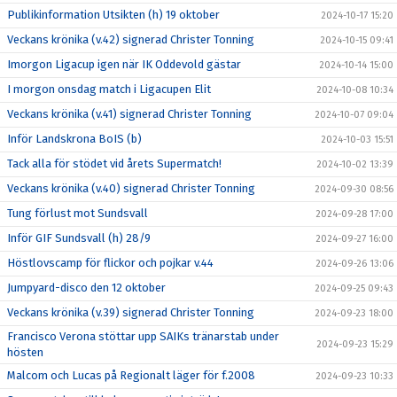
Publikinformation Utsikten (h) 19 oktober
2024-10-17 15:20
Veckans krönika (v.42) signerad Christer Tonning
2024-10-15 09:41
Imorgon Ligacup igen när IK Oddevold gästar
2024-10-14 15:00
I morgon onsdag match i Ligacupen Elit
2024-10-08 10:34
Veckans krönika (v.41) signerad Christer Tonning
2024-10-07 09:04
Inför Landskrona BoIS (b)
2024-10-03 15:51
Tack alla för stödet vid årets Supermatch!
2024-10-02 13:39
Veckans krönika (v.40) signerad Christer Tonning
2024-09-30 08:56
Tung förlust mot Sundsvall
2024-09-28 17:00
Inför GIF Sundsvall (h) 28/9
2024-09-27 16:00
Höstlovscamp för flickor och pojkar v.44
2024-09-26 13:06
Jumpyard-disco den 12 oktober
2024-09-25 09:43
Veckans krönika (v.39) signerad Christer Tonning
2024-09-23 18:00
Francisco Verona stöttar upp SAIKs tränarstab under
2024-09-23 15:29
hösten
Malcom och Lucas på Regionalt läger för f.2008
2024-09-23 10:33