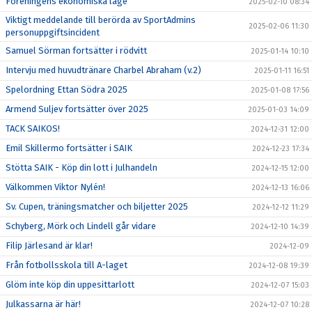
Föreningens ekonomiska läge
2025-02-10 08:34
Viktigt meddelande till berörda av SportAdmins
2025-02-06 11:30
personuppgiftsincident
Samuel Sörman fortsätter i rödvitt
2025-01-14 10:10
Intervju med huvudtränare Charbel Abraham (v.2)
2025-01-11 16:51
Spelordning Ettan Södra 2025
2025-01-08 17:56
Armend Suljev fortsätter över 2025
2025-01-03 14:09
TACK SAIKOS!
2024-12-31 12:00
Emil Skillermo fortsätter i SAIK
2024-12-23 17:34
Stötta SAIK - Köp din lott i Julhandeln
2024-12-15 12:00
Välkommen Viktor Nylén!
2024-12-13 16:06
Sv. Cupen, träningsmatcher och biljetter 2025
2024-12-12 11:29
Schyberg, Mörk och Lindell går vidare
2024-12-10 14:39
Filip Järlesand är klar!
2024-12-09
Från fotbollsskola till A-laget
2024-12-08 19:39
Glöm inte köp din uppesittarlott
2024-12-07 15:03
Julkassarna är här!
2024-12-07 10:28