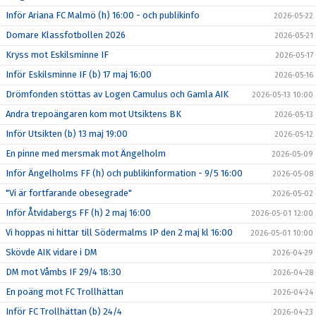
Inför Ariana FC Malmö (h) 16:00 - och publikinfo
2026-05-22
Domare Klassfotbollen 2026
2026-05-21
Kryss mot Eskilsminne IF
2026-05-17
Inför Eskilsminne IF (b) 17 maj 16:00
2026-05-16
Drömfonden stöttas av Logen Camulus och Gamla AIK
2026-05-13 10:00
Andra trepoängaren kom mot Utsiktens BK
2026-05-13
Inför Utsikten (b) 13 maj 19:00
2026-05-12
En pinne med mersmak mot Ängelholm
2026-05-09
Inför Ängelholms FF (h) och publikinformation - 9/5 16:00
2026-05-08
"Vi är fortfarande obesegrade"
2026-05-02
Inför Åtvidabergs FF (h) 2 maj 16:00
2026-05-01 12:00
Vi hoppas ni hittar till Södermalms IP den 2 maj kl 16:00
2026-05-01 10:00
Skövde AIK vidare i DM
2026-04-29
DM mot Våmbs IF 29/4 18:30
2026-04-28
En poäng mot FC Trollhättan
2026-04-24
Inför FC Trollhättan (b) 24/4
2026-04-23