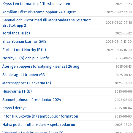
Kryss i en tät match på Torslandavallen
2025-08-23
Anmälan Höstlolvscamp öppnar 24 augusti
2025-08-22 12:30
Samuel och Viktor med till Morgondagens Stjärnor:
2025-08-22 09:58
Bruttotrupp 2
Torslanda IK (b)
2025-08-22
Elias Younan klar för GAIS
2025-08-19 13:00
Förlust mot Norrby IF (h)
2025-08-16 16:00
Norrby IF (h) och publikinfo
2025-08-15
Åter igen pappersförsäljning - senast 26 aug
2025-08-13
Skadeläget i truppen v33
2025-08-12
Matchrapport Husqvarna (b)
2025-08-09
Husqvarna FF (b)
2025-08-08
Samuel Johnson årets Junior 2024
2025-08-05
Kryss i derbyt
2025-08-04
Inför IFK Skövde (h) samt publikinformation
2025-08-03
Halva potten rullar vidare - spela redan nu
2025-07-29
Vänskapligt och kryss mot Skara FC