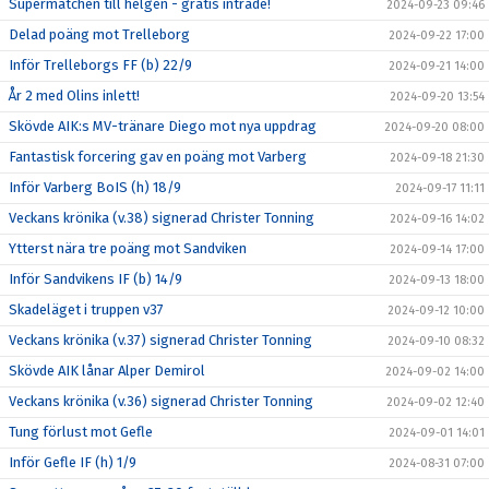
Supermatchen till helgen - gratis inträde!
2024-09-23 09:46
Delad poäng mot Trelleborg
2024-09-22 17:00
Inför Trelleborgs FF (b) 22/9
2024-09-21 14:00
År 2 med Olins inlett!
2024-09-20 13:54
Skövde AIK:s MV-tränare Diego mot nya uppdrag
2024-09-20 08:00
Fantastisk forcering gav en poäng mot Varberg
2024-09-18 21:30
Inför Varberg BoIS (h) 18/9
2024-09-17 11:11
Veckans krönika (v.38) signerad Christer Tonning
2024-09-16 14:02
Ytterst nära tre poäng mot Sandviken
2024-09-14 17:00
Inför Sandvikens IF (b) 14/9
2024-09-13 18:00
Skadeläget i truppen v37
2024-09-12 10:00
Veckans krönika (v.37) signerad Christer Tonning
2024-09-10 08:32
Skövde AIK lånar Alper Demirol
2024-09-02 14:00
Veckans krönika (v.36) signerad Christer Tonning
2024-09-02 12:40
Tung förlust mot Gefle
2024-09-01 14:01
Inför Gefle IF (h) 1/9
2024-08-31 07:00