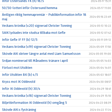
Inför Östersunds FK (h) 18/5
2024-05-17 15:31
50/50-lotteri inför Östersund hemma
2024-05-17 11:00
Äntligen riktig hemmapremiär - Publikinformation inför 18
2024-05-16 23:49
maj
Veckans krönika (v.20) signerad Christer Tonning
2024-05-13 10:22
SAIK lyckades inte studsa tillbaka mot Gefle
2024-05-12 07:42
Inför Gefle IF FF (b) 12/5
2024-05-11 09:12
Veckans krönika (v.19) signerad Christer Tonning
2024-05-09 17:50
Skövde AIK skriver längre avtal med Liam Samuelsson
2024-05-05 19:00
Srdjan nominerad till Månadens tränare i april
2024-05-05 14:03
Förlust mot Utsikten
2024-05-04 14:01
Inför Utsikten BK (b) 4/5
2024-05-03 18:07
Kryss mot IK Oddevold
2024-04-30 08:57
Inför IK Oddevold (h) 30/4
2024-04-29 18:41
Veckans krönika (v.18) signerad Christer Tonning
2024-04-29 15:10
Biljettinformation IK Oddevold (h) omgång 5
2024-04-23 08:39
Skövde AIK:s fysträning
2024-04-22 17:34