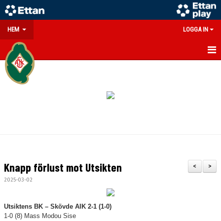
HEM
LOGGA IN
GÅ PÅ MATCH
PARTNERS
SOUVENIRER/WEBSHOP
FÖRENINGEN
KONTAKT
Knapp förlust mot Utsikten
<
>
DOKUMENT
2025-03-02
MEDLEMSINFO
Utsiktens BK – Skövde AIK 2-1 (1-0)
1-0 (8) Mass Modou Sise