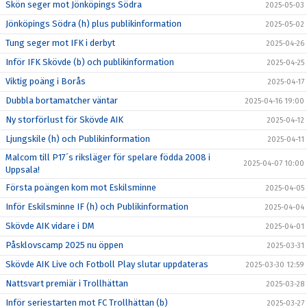
Skön seger mot Jönköpings Södra
2025-05-03
Jönköpings Södra (h) plus publikinformation
2025-05-02
Tung seger mot IFK i derbyt
2025-04-26
Inför IFK Skövde (b) och publikinformation
2025-04-25
Viktig poäng i Borås
2025-04-17
Dubbla bortamatcher väntar
2025-04-16 19:00
Ny storförlust för Skövde AIK
2025-04-12
Ljungskile (h) och Publikinformation
2025-04-11
Malcom till P17´s riksläger för spelare födda 2008 i
2025-04-07 10:00
Uppsala!
Första poängen kom mot Eskilsminne
2025-04-05
Inför Eskilsminne IF (h) och Publikinformation
2025-04-04
Skövde AIK vidare i DM
2025-04-01
Påsklovscamp 2025 nu öppen
2025-03-31
Skövde AIK Live och Fotboll Play slutar uppdateras
2025-03-30 12:59
Nattsvart premiär i Trollhättan
2025-03-28
Inför seriestarten mot FC Trollhättan (b)
2025-03-27