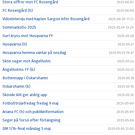
Stora siffror mot FC Rosengård
2025-06-07
FC Rosengård (h)
2025-06-06
Vidoeintervju med kapten Sargon inför Rosengård
2025-06-05 17:22
Sommarkollo 2025
2025-05-29 12:29
Surt kryss mot Husqvarna FF
2025-05-28
Husqvarna (h)
2025-05-27
Husqvarna hemma väntar på onsdag
2025-05-25 19:47
Skön seger mot Ängelholm
2025-05-24
Ängelholms FF (b)
2025-05-23
Bottennapp i Oskarshamn
2025-05-18
Oskarshamn (b)
2025-05-16
Skövde AIK ger aldrig upp
2025-05-10
Fotbolltröjefredag fredag 9 maj
2025-05-09
Ariana FC (h) och publikinformation
2025-05-09
Seger på Torsö efter förlängning
2025-05-06
DM 1/16-final måndag 5 maj
2025-05-05 12:00