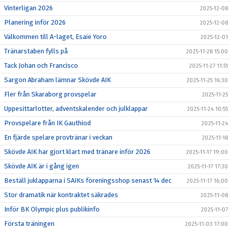
Vinterligan 2026
2025-12-08
Planering inför 2026
2025-12-08
Välkommen till A-laget, Esaië Yoro
2025-12-01
Tränarstaben fylls på
2025-11-28 15:00
Tack Johan och Francisco
2025-11-27 11:51
Sargon Abraham lämnar Skövde AIK
2025-11-25 16:30
Fler från Skaraborg provspelar
2025-11-25
Uppesittarlotter, adventskalender och julklappar
2025-11-24 10:55
Provspelare från IK Gauthiod
2025-11-24
En fjärde spelare provtränar i veckan
2025-11-18
Skövde AIK har gjort klart med tränare inför 2026
2025-11-17 19:00
Skövde AIK är i gång igen
2025-11-17 17:30
Beställ juklapparna i SAIKs föreningsshop senast 14 dec
2025-11-17 16:00
Stor dramatik när kontraktet säkrades
2025-11-08
Inför BK Olympic plus publikinfo
2025-11-07
Första träningen
2025-11-03 17:00