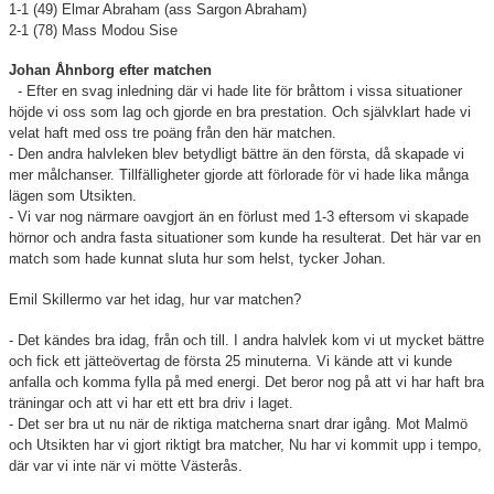
BLI MEDLEM
1-1 (49) Elmar Abraham (ass Sargon Abraham)
2-1 (78)
Mass Modou Sise
KALENDER
Johan Åhnborg efter matchen
- Efter en svag inledning där vi hade lite för bråttom i vissa situationer
VÅRA LAG/TRÄNARE
höjde vi oss som lag och gjorde en bra prestation. Och självklart hade vi
velat haft med oss tre poäng från den här matchen.
GAMLA AIK
- Den andra halvleken blev betydligt bättre än den första, då skapade vi
mer målchanser. Tillfälligheter gjorde att förlorade för vi hade lika många
lägen som Utsikten.
- Vi var nog närmare oavgjort än en förlust med 1-3 eftersom vi skapade
hörnor och andra fasta situationer som kunde ha resulterat. Det här var en
match som hade kunnat sluta hur som helst, tycker Johan.
Emil Skillermo var het idag, hur var matchen?
- Det kändes bra idag, från och till. I andra halvlek kom vi ut mycket bättre
och fick ett jätteövertag de första 25 minuterna. Vi kände att vi kunde
anfalla och komma fylla på med energi.
Det beror nog på att vi har haft bra
träningar och att vi har ett ett bra driv i laget.
- Det ser bra ut nu när de riktiga matcherna snart drar igång. Mot Malmö
och Utsikten har vi gjort riktigt bra matcher, Nu har vi kommit upp i tempo,
där var vi inte när vi mötte Västerås.