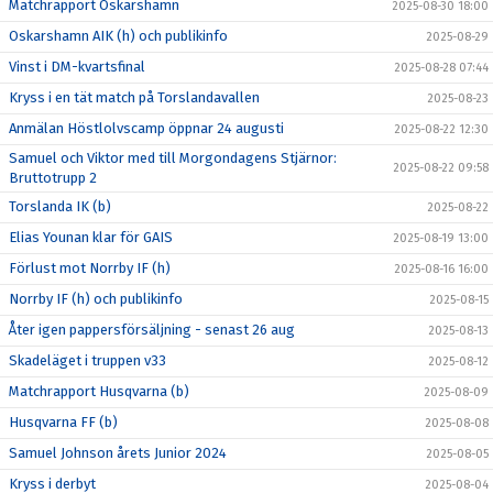
Matchrapport Oskarshamn
2025-08-30 18:00
Oskarshamn AIK (h) och publikinfo
2025-08-29
Vinst i DM-kvartsfinal
2025-08-28 07:44
Kryss i en tät match på Torslandavallen
2025-08-23
Anmälan Höstlolvscamp öppnar 24 augusti
2025-08-22 12:30
Samuel och Viktor med till Morgondagens Stjärnor:
2025-08-22 09:58
Bruttotrupp 2
Torslanda IK (b)
2025-08-22
Elias Younan klar för GAIS
2025-08-19 13:00
Förlust mot Norrby IF (h)
2025-08-16 16:00
Norrby IF (h) och publikinfo
2025-08-15
Åter igen pappersförsäljning - senast 26 aug
2025-08-13
Skadeläget i truppen v33
2025-08-12
Matchrapport Husqvarna (b)
2025-08-09
Husqvarna FF (b)
2025-08-08
Samuel Johnson årets Junior 2024
2025-08-05
Kryss i derbyt
2025-08-04