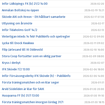
Inför Lidköpings FK (b) 21/2 14:00
2026-02-20
Anmälan Bollskoj nu öppen
2026-02-19 15:21
Skövde AIK och Itreon - Ett hållbart samarbete
2026-02-17 07:30
Utlysning om årsmöte
2026-02-17
Inför Tidaholms GoIF 14/2
2026-02-13
Vinterligan inleds 14 feb! Publikinfo och spelregler
2026-02-12 09:00
Lycka till Enock Kwakwa
2026-02-11 09:02
Filip Järlesand till IK Oddevold
2026-02-10 16:00
Stora Coop fortsätter som en viktig partner
2026-02-09 08:00
Kryss i derbyt
2026-02-07
IFK Skövde 7/2 13:00
2026-02-06 18:00
Inför Försäsongsderby IFK Skövde (h) - Publikinfo
2026-02-06 14:00
Första träningsmatchen och en klar seger
2026-01-31
Arvid Södeliden är klar för SAIK
2026-01-30 20:00
Husqvarna FF (h) 31/1 13:00
2026-01-30 19:10
Första träningsmatchen imorgon lördag 31/1
2026-01-30 18:15