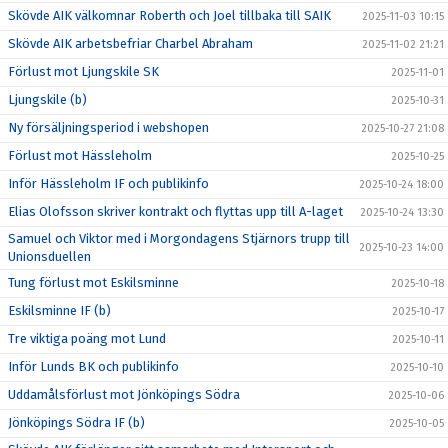
Skövde AIK välkomnar Roberth och Joel tillbaka till SAIK
2025-11-03 10:15
Skövde AIK arbetsbefriar Charbel Abraham
2025-11-02 21:21
Förlust mot Ljungskile SK
2025-11-01
Ljungskile (b)
2025-10-31
Ny försäljningsperiod i webshopen
2025-10-27 21:08
Förlust mot Hässleholm
2025-10-25
Inför Hässleholm IF och publikinfo
2025-10-24 18:00
Elias Olofsson skriver kontrakt och flyttas upp till A-laget
2025-10-24 13:30
Samuel och Viktor med i Morgondagens Stjärnors trupp till
2025-10-23 14:00
Unionsduellen
Tung förlust mot Eskilsminne
2025-10-18
Eskilsminne IF (b)
2025-10-17
Tre viktiga poäng mot Lund
2025-10-11
Inför Lunds BK och publikinfo
2025-10-10
Uddamålsförlust mot Jönköpings Södra
2025-10-06
Jönköpings Södra IF (b)
2025-10-05