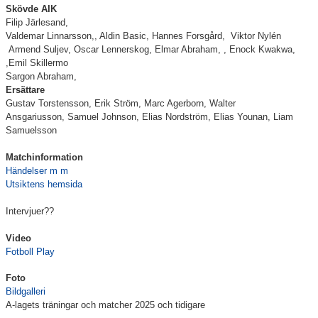
Skövde AIK
Filip Järlesand,
Valdemar Linnarsson,, Aldin Basic, Hannes Forsgård, Viktor Nylén
Armend Suljev,
Oscar Lennerskog
, Elmar Abraham, , Enock Kwakwa,
,
Emil Skillermo
Sargon Abraham,
E
rsättare
Gustav Torstensson,
Erik Ström,
Marc Agerborn,
Walter
Ansgariusson,
Samuel Johnson,
Elias Nordström,
Elias Younan,
Liam
Samuelsson
Matchinformation
Händelser m m
Utsiktens hemsida
Intervjuer??
Video
Fotboll Play
Foto
Bildgalleri
A-lagets träningar och matcher 2025 och tidigare