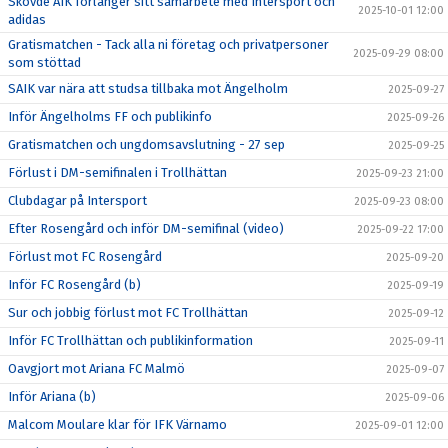
Skövde AIK förlänger sitt samarbete med Intersport och
2025-10-01 12:00
adidas
Gratismatchen - Tack alla ni företag och privatpersoner
2025-09-29 08:00
som stöttad
SAIK var nära att studsa tillbaka mot Ängelholm
2025-09-27
Inför Ängelholms FF och publikinfo
2025-09-26
Gratismatchen och ungdomsavslutning - 27 sep
2025-09-25
Förlust i DM-semifinalen i Trollhättan
2025-09-23 21:00
Clubdagar på Intersport
2025-09-23 08:00
Efter Rosengård och inför DM-semifinal (video)
2025-09-22 17:00
Förlust mot FC Rosengård
2025-09-20
Inför FC Rosengård (b)
2025-09-19
Sur och jobbig förlust mot FC Trollhättan
2025-09-12
Inför FC Trollhättan och publikinformation
2025-09-11
Oavgjort mot Ariana FC Malmö
2025-09-07
Inför Ariana (b)
2025-09-06
Malcom Moulare klar för IFK Värnamo
2025-09-01 12:00