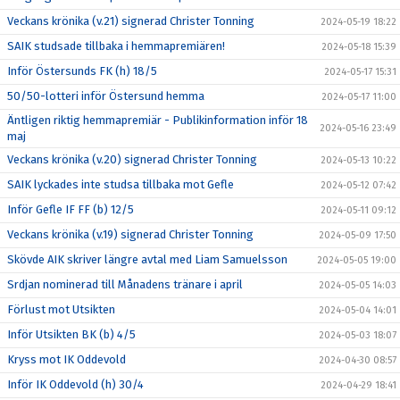
Veckans krönika (v.21) signerad Christer Tonning
2024-05-19 18:22
SAIK studsade tillbaka i hemmapremiären!
2024-05-18 15:39
Inför Östersunds FK (h) 18/5
2024-05-17 15:31
50/50-lotteri inför Östersund hemma
2024-05-17 11:00
Äntligen riktig hemmapremiär - Publikinformation inför 18
2024-05-16 23:49
maj
Veckans krönika (v.20) signerad Christer Tonning
2024-05-13 10:22
SAIK lyckades inte studsa tillbaka mot Gefle
2024-05-12 07:42
Inför Gefle IF FF (b) 12/5
2024-05-11 09:12
Veckans krönika (v.19) signerad Christer Tonning
2024-05-09 17:50
Skövde AIK skriver längre avtal med Liam Samuelsson
2024-05-05 19:00
Srdjan nominerad till Månadens tränare i april
2024-05-05 14:03
Förlust mot Utsikten
2024-05-04 14:01
Inför Utsikten BK (b) 4/5
2024-05-03 18:07
Kryss mot IK Oddevold
2024-04-30 08:57
Inför IK Oddevold (h) 30/4
2024-04-29 18:41