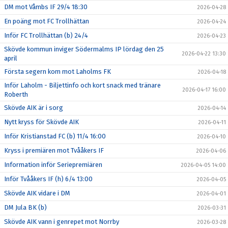
DM mot Våmbs IF 29/4 18:30
2026-04-28
En poäng mot FC Trollhättan
2026-04-24
Inför FC Trollhättan (b) 24/4
2026-04-23
Skövde kommun inviger Södermalms IP lördag den 25
2026-04-22 13:30
april
Första segern kom mot Laholms FK
2026-04-18
Inför Laholm - Biljettinfo och kort snack med tränare
2026-04-17 16:00
Roberth
Skövde AIK är i sorg
2026-04-14
Nytt kryss för Skövde AIK
2026-04-11
Inför Kristianstad FC (b) 11/4 16:00
2026-04-10
Kryss i premiären mot Tvååkers IF
2026-04-06
Information inför Seriepremiären
2026-04-05 14:00
Inför Tvååkers IF (h) 6/4 13:00
2026-04-05
Skövde AIK vidare i DM
2026-04-01
DM Jula BK (b)
2026-03-31
Skövde AIK vann i genrepet mot Norrby
2026-03-28