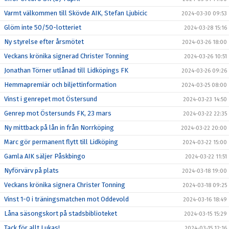
Varmt välkommen till Skövde AIK, Stefan Ljubicic
2024-03-30 09:53
Glöm inte 50/50-lotteriet
2024-03-28 15:16
Ny styrelse efter årsmötet
2024-03-26 18:00
Veckans krönika signerad Christer Tonning
2024-03-26 10:51
Jonathan Törner utlånad till Lidköpings FK
2024-03-26 09:26
Hemmapremiär och biljettinformation
2024-03-25 08:00
Vinst i genrepet mot Östersund
2024-03-23 14:50
Genrep mot Östersunds FK, 23 mars
2024-03-22 22:35
Ny mittback på lån in från Norrköping
2024-03-22 20:00
Marc gör permanent flytt till Lidköping
2024-03-22 15:00
Gamla AIK säljer Påskbingo
2024-03-22 11:51
Nyförvärv på plats
2024-03-18 19:00
Veckans krönika signera Christer Tonning
2024-03-18 09:25
Vinst 1-0 i träningsmatchen mot Oddevold
2024-03-16 18:49
Låna säsongskort på stadsbiblioteket
2024-03-15 15:29
Tack för allt Lukas!
2024-03-15 12:16