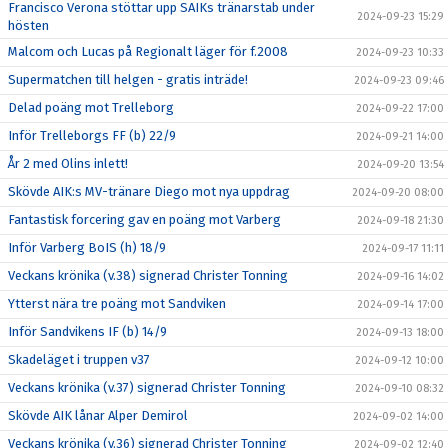
Francisco Verona stöttar upp SAIKs tränarstab under
2024-09-23 15:29
hösten
Malcom och Lucas på Regionalt läger för f.2008
2024-09-23 10:33
Supermatchen till helgen - gratis inträde!
2024-09-23 09:46
Delad poäng mot Trelleborg
2024-09-22 17:00
Inför Trelleborgs FF (b) 22/9
2024-09-21 14:00
År 2 med Olins inlett!
2024-09-20 13:54
Skövde AIK:s MV-tränare Diego mot nya uppdrag
2024-09-20 08:00
Fantastisk forcering gav en poäng mot Varberg
2024-09-18 21:30
Inför Varberg BoIS (h) 18/9
2024-09-17 11:11
Veckans krönika (v.38) signerad Christer Tonning
2024-09-16 14:02
Ytterst nära tre poäng mot Sandviken
2024-09-14 17:00
Inför Sandvikens IF (b) 14/9
2024-09-13 18:00
Skadeläget i truppen v37
2024-09-12 10:00
Veckans krönika (v.37) signerad Christer Tonning
2024-09-10 08:32
Skövde AIK lånar Alper Demirol
2024-09-02 14:00
Veckans krönika (v.36) signerad Christer Tonning
2024-09-02 12:40