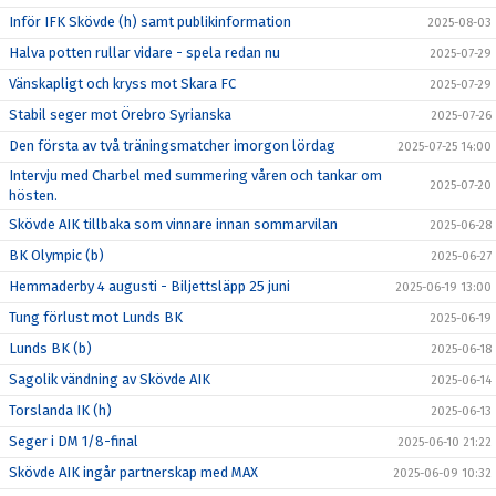
Inför IFK Skövde (h) samt publikinformation
2025-08-03
Halva potten rullar vidare - spela redan nu
2025-07-29
Vänskapligt och kryss mot Skara FC
2025-07-29
Stabil seger mot Örebro Syrianska
2025-07-26
Den första av två träningsmatcher imorgon lördag
2025-07-25 14:00
Intervju med Charbel med summering våren och tankar om
2025-07-20
hösten.
Skövde AIK tillbaka som vinnare innan sommarvilan
2025-06-28
BK Olympic (b)
2025-06-27
Hemmaderby 4 augusti - Biljettsläpp 25 juni
2025-06-19 13:00
Tung förlust mot Lunds BK
2025-06-19
Lunds BK (b)
2025-06-18
Sagolik vändning av Skövde AIK
2025-06-14
Torslanda IK (h)
2025-06-13
Seger i DM 1/8-final
2025-06-10 21:22
Skövde AIK ingår partnerskap med MAX
2025-06-09 10:32