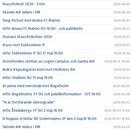
Klassfotboll 2026 - Foto
2026-05-30
Skövde AIK vidare i DM
2026-05-26
Tung förlust mot Ariana FC Malmö
2026-05-23
Inför Ariana FC Malmö (h) 16:00 - och publikinfo
2026-05-22
Domare Klassfotbollen 2026
2026-05-21
Kryss mot Eskilsminne IF
2026-05-17
Inför Eskilsminne IF (b) 17 maj 16:00
2026-05-16
Drömfonden stöttas av Logen Camulus och Gamla AIK
2026-05-13 10:00
Andra trepoängaren kom mot Utsiktens BK
2026-05-13
Inför Utsikten (b) 13 maj 19:00
2026-05-12
En pinne med mersmak mot Ängelholm
2026-05-09
Inför Ängelholms FF (h) och publikinformation - 9/5 16:00
2026-05-08
"Vi är fortfarande obesegrade"
2026-05-02
Inför Åtvidabergs FF (h) 2 maj 16:00
2026-05-01 12:00
Vi hoppas ni hittar till Södermalms IP den 2 maj kl 16:00
2026-05-01 10:00
Skövde AIK vidare i DM
2026-04-29