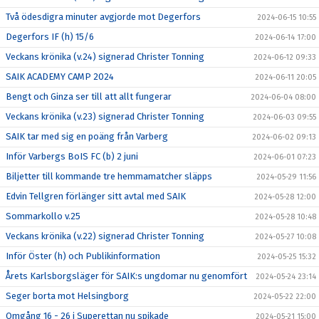
Två ödesdigra minuter avgjorde mot Degerfors
2024-06-15 10:55
Degerfors IF (h) 15/6
2024-06-14 17:00
Veckans krönika (v.24) signerad Christer Tonning
2024-06-12 09:33
SAIK ACADEMY CAMP 2024
2024-06-11 20:05
Bengt och Ginza ser till att allt fungerar
2024-06-04 08:00
Veckans krönika (v.23) signerad Christer Tonning
2024-06-03 09:55
SAIK tar med sig en poäng från Varberg
2024-06-02 09:13
Inför Varbergs BoIS FC (b) 2 juni
2024-06-01 07:23
Biljetter till kommande tre hemmamatcher släpps
2024-05-29 11:56
Edvin Tellgren förlänger sitt avtal med SAIK
2024-05-28 12:00
Sommarkollo v.25
2024-05-28 10:48
Veckans krönika (v.22) signerad Christer Tonning
2024-05-27 10:08
Inför Öster (h) och Publikinformation
2024-05-25 15:32
Årets Karlsborgsläger för SAIK:s ungdomar nu genomfört
2024-05-24 23:14
Seger borta mot Helsingborg
2024-05-22 22:00
Omgång 16 - 26 i Superettan nu spikade
2024-05-21 15:00