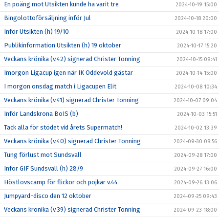
En poäng mot Utsikten kunde ha varit tre
2024-10-19 15:00
Bingolottoförsäljning inför Jul
2024-10-18 20:00
Inför Utsikten (h) 19/10
2024-10-18 17:00
Publikinformation Utsikten (h) 19 oktober
2024-10-17 15:20
Veckans krönika (v.42) signerad Christer Tonning
2024-10-15 09:41
Imorgon Ligacup igen när IK Oddevold gästar
2024-10-14 15:00
I morgon onsdag match i Ligacupen Elit
2024-10-08 10:34
Veckans krönika (v.41) signerad Christer Tonning
2024-10-07 09:04
Inför Landskrona BoIS (b)
2024-10-03 15:51
Tack alla för stödet vid årets Supermatch!
2024-10-02 13:39
Veckans krönika (v.40) signerad Christer Tonning
2024-09-30 08:56
Tung förlust mot Sundsvall
2024-09-28 17:00
Inför GIF Sundsvall (h) 28/9
2024-09-27 16:00
Höstlovscamp för flickor och pojkar v.44
2024-09-26 13:06
Jumpyard-disco den 12 oktober
2024-09-25 09:43
Veckans krönika (v.39) signerad Christer Tonning
2024-09-23 18:00