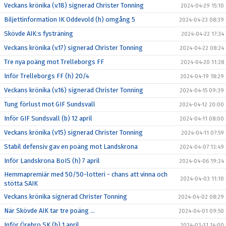
Veckans krönika (v.18) signerad Christer Tonning
2024-04-29 15:10
Biljettinformation IK Oddevold (h) omgång 5
2024-04-23 08:39
Skövde AIK:s fysträning
2024-04-22 17:34
Veckans krönika (v.17) signerad Christer Tonning
2024-04-22 08:24
Tre nya poäng mot Trelleborgs FF
2024-04-20 11:28
Inför Trelleborgs FF (h) 20/4
2024-04-19 18:29
Veckans krönika (v.16) signerad Christer Tonning
2024-04-15 09:39
Tung förlust mot GIF Sundsvall
2024-04-12 20:00
Inför GIF Sundsvall (b) 12 april
2024-04-11 08:00
Veckans krönika (v15) signerad Christer Tonning
2024-04-11 07:59
Stabil defensiv gav en poäng mot Landskrona
2024-04-07 13:49
Inför Landskrona BoIS (h) 7 april
2024-04-06 19:24
Hemmapremiär med 50/50-lotteri - chans att vinna och
2024-04-03 11:10
stötta SAIK
Veckans krönika signerad Christer Tonning
2024-04-02 08:29
När Skövde AIK tar tre poäng ...
2024-04-01 09:50
Inför Örebro SK (b) 1 april
2024-03-31 14:00