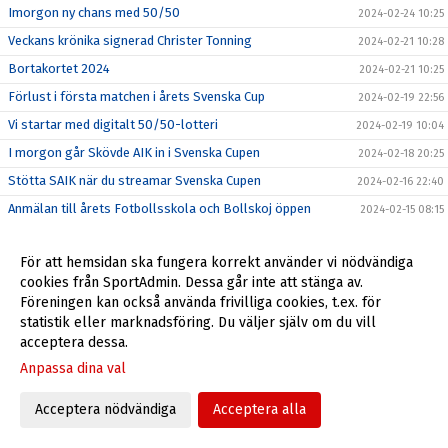
Imorgon ny chans med 50/50
2024-02-24 10:25
Veckans krönika signerad Christer Tonning
2024-02-21 10:28
Bortakortet 2024
2024-02-21 10:25
Förlust i första matchen i årets Svenska Cup
2024-02-19 22:56
Vi startar med digitalt 50/50-lotteri
2024-02-19 10:04
I morgon går Skövde AIK in i Svenska Cupen
2024-02-18 20:25
Stötta SAIK när du streamar Svenska Cupen
2024-02-16 22:40
Anmälan till årets Fotbollsskola och Bollskoj öppen
2024-02-15 08:15
Veckans krönika signerad Christer Tonning
2024-02-13 15:00
För att hemsidan ska fungera korrekt använder vi nödvändiga
Utlysning om årsmöte
2024-02-13 13:32
cookies från SportAdmin. Dessa går inte att stänga av.
Mamadou klar för Skövde AIK
2024-02-13 09:57
Föreningen kan också använda frivilliga cookies, t.ex. för
Perfectum fortsätter sitt partnerskap över 2024
statistik eller marknadsföring. Du väljer själv om du vill
2024-02-12 16:00
acceptera dessa.
Förlust med 0-1 mot FCT i genrepet inför Svenska Cupen
2024-02-11 11:38
Anpassa dina val
Inför Skövde AIK - FC Trollhättan
2024-02-09 21:17
Inför Svenska cupen: Djurgårdens IF - Skövde AIK
2024-02-09 08:00
Acceptera nödvändiga
Acceptera alla
Armend Suljev förlänger kontraktet med två nya år hos
2024-02-07 18:19