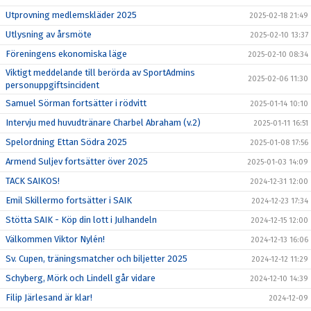
Utprovning medlemskläder 2025
2025-02-18 21:49
Utlysning av årsmöte
2025-02-10 13:37
Föreningens ekonomiska läge
2025-02-10 08:34
Viktigt meddelande till berörda av SportAdmins
2025-02-06 11:30
personuppgiftsincident
Samuel Sörman fortsätter i rödvitt
2025-01-14 10:10
Intervju med huvudtränare Charbel Abraham (v.2)
2025-01-11 16:51
Spelordning Ettan Södra 2025
2025-01-08 17:56
Armend Suljev fortsätter över 2025
2025-01-03 14:09
TACK SAIKOS!
2024-12-31 12:00
Emil Skillermo fortsätter i SAIK
2024-12-23 17:34
Stötta SAIK - Köp din lott i Julhandeln
2024-12-15 12:00
Välkommen Viktor Nylén!
2024-12-13 16:06
Sv. Cupen, träningsmatcher och biljetter 2025
2024-12-12 11:29
Schyberg, Mörk och Lindell går vidare
2024-12-10 14:39
Filip Järlesand är klar!
2024-12-09