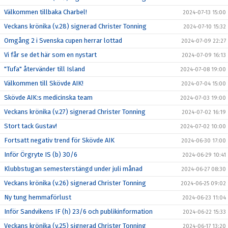
Välkommen tillbaka Charbel!
2024-07-13 15:00
Veckans krönika (v.28) signerad Christer Tonning
2024-07-10 15:32
Omgång 2 i Svenska cupen herrar lottad
2024-07-09 22:27
Vi får se det här som en nystart
2024-07-09 16:13
"Tufa" återvänder till Island
2024-07-08 19:00
Välkommen till Skövde AIK!
2024-07-04 15:00
Skövde AIK:s medicinska team
2024-07-03 19:00
Veckans krönika (v.27) signerad Christer Tonning
2024-07-02 16:19
Stort tack Gustav!
2024-07-02 10:00
Fortsatt negativ trend för Skövde AIK
2024-06-30 17:00
Inför Örgryte IS (b) 30/6
2024-06-29 10:41
Klubbstugan semesterstängd under juli månad
2024-06-27 08:30
Veckans krönika (v.26) signerad Christer Tonning
2024-06-25 09:02
Ny tung hemmaförlust
2024-06-23 11:04
Inför Sandvikens IF (h) 23/6 och publikinformation
2024-06-22 15:33
Veckans krönika (v.25) signerad Christer Tonning
2024-06-17 13:20