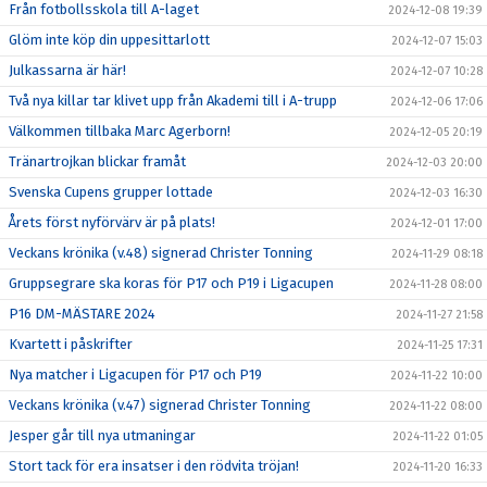
Från fotbollsskola till A-laget
2024-12-08 19:39
Glöm inte köp din uppesittarlott
2024-12-07 15:03
Julkassarna är här!
2024-12-07 10:28
Två nya killar tar klivet upp från Akademi till i A-trupp
2024-12-06 17:06
Välkommen tillbaka Marc Agerborn!
2024-12-05 20:19
Tränartrojkan blickar framåt
2024-12-03 20:00
Svenska Cupens grupper lottade
2024-12-03 16:30
Årets först nyförvärv är på plats!
2024-12-01 17:00
Veckans krönika (v.48) signerad Christer Tonning
2024-11-29 08:18
Gruppsegrare ska koras för P17 och P19 i Ligacupen
2024-11-28 08:00
P16 DM-MÄSTARE 2024
2024-11-27 21:58
Kvartett i påskrifter
2024-11-25 17:31
Nya matcher i Ligacupen för P17 och P19
2024-11-22 10:00
Veckans krönika (v.47) signerad Christer Tonning
2024-11-22 08:00
Jesper går till nya utmaningar
2024-11-22 01:05
Stort tack för era insatser i den rödvita tröjan!
2024-11-20 16:33