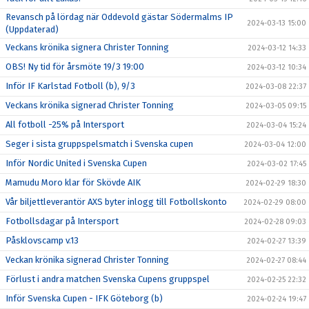
Revansch på lördag när Oddevold gästar Södermalms IP
2024-03-13 15:00
(Uppdaterad)
Veckans krönika signera Christer Tonning
2024-03-12 14:33
OBS! Ny tid för årsmöte 19/3 19:00
2024-03-12 10:34
Inför IF Karlstad Fotboll (b), 9/3
2024-03-08 22:37
Veckans krönika signerad Christer Tonning
2024-03-05 09:15
All fotboll -25% på Intersport
2024-03-04 15:24
Seger i sista gruppspelsmatch i Svenska cupen
2024-03-04 12:00
Inför Nordic United i Svenska Cupen
2024-03-02 17:45
Mamudu Moro klar för Skövde AIK
2024-02-29 18:30
Vår biljettleverantör AXS byter inlogg till Fotbollskonto
2024-02-29 08:00
Fotbollsdagar på Intersport
2024-02-28 09:03
Påsklovscamp v.13
2024-02-27 13:39
Veckan krönika signerad Christer Tonning
2024-02-27 08:44
Förlust i andra matchen Svenska Cupens gruppspel
2024-02-25 22:32
Inför Svenska Cupen - IFK Göteborg (b)
2024-02-24 19:47