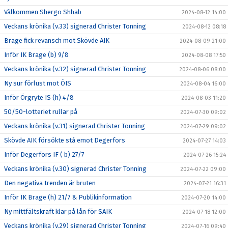
Välkommen Shergo Shhab
2024-08-12 14:00
Veckans krönika (v.33) signerad Christer Tonning
2024-08-12 08:18
Brage fick revansch mot Skövde AIK
2024-08-09 21:00
Inför IK Brage (b) 9/8
2024-08-08 17:50
Veckans krönika (v.32) signerad Christer Tonning
2024-08-06 08:00
Ny sur förlust mot ÖIS
2024-08-04 16:00
Inför Örgryte IS (h) 4/8
2024-08-03 11:20
50/50-lotteriet rullar på
2024-07-30 09:02
Veckans krönika (v.31) signerad Christer Tonning
2024-07-29 09:02
Skövde AIK försökte stå emot Degerfors
2024-07-27 14:03
Inför Degerfors IF ( b) 27/7
2024-07-26 15:24
Veckans krönika (v.30) signerad Christer Tonning
2024-07-22 09:00
Den negativa trenden är bruten
2024-07-21 16:31
Inför IK Brage (h) 21/7 & Publikinformation
2024-07-20 14:00
Ny mittfältskraft klar på lån för SAIK
2024-07-18 12:00
Veckans krönika (v.29) signerad Christer Tonning
2024-07-16 09:40