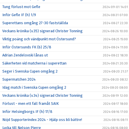
Tung förlust mot Gefle
2024-09-01 14:01
Inför Gefle IF (h) 1/9
2024-08-31 07:00
Superettans omgång 27-30 fastställda
2024-08-27 22:30
Veckans krönika (v.35) signerad Christer Tonning
2024-08-26 10:00
Viktig poäng och vändpunkt mot Östersund?
2024-08-25 15:00
Inför Östersunds FK (b) 25/8
2024-08-24 11:00
Adrian Zendelovski lånas ut
2024-08-22 18:30
Säkerheten vid matcherna i superettan
2024-08-21 20:30
Seger i Svenska Cupen omgång 2
2024-08-20 21:37
Supermatchen 2024
2024-08-20 08:32
Idag match i Svenska Cupen omgång 2
2024-08-20 08:00
Veckans krönika (v.34) signerad Christer Tonning
2024-08-19 12:00
Förlust - men ett fall framåt SAIK
2024-08-17 18:00
Inför Helsingborgs IF (h) 17/8
2024-08-16 17:00
Nöjd Supporterindex 2024 - Hjälp oss bli bättre!
2024-08-16 08:11
Lycka till Nelson Pierre
2024-08-16 08:00