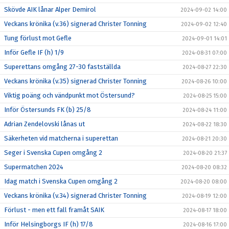
Skövde AIK lånar Alper Demirol
2024-09-02 14:00
Veckans krönika (v.36) signerad Christer Tonning
2024-09-02 12:40
Tung förlust mot Gefle
2024-09-01 14:01
Inför Gefle IF (h) 1/9
2024-08-31 07:00
Superettans omgång 27-30 fastställda
2024-08-27 22:30
Veckans krönika (v.35) signerad Christer Tonning
2024-08-26 10:00
Viktig poäng och vändpunkt mot Östersund?
2024-08-25 15:00
Inför Östersunds FK (b) 25/8
2024-08-24 11:00
Adrian Zendelovski lånas ut
2024-08-22 18:30
Säkerheten vid matcherna i superettan
2024-08-21 20:30
Seger i Svenska Cupen omgång 2
2024-08-20 21:37
Supermatchen 2024
2024-08-20 08:32
Idag match i Svenska Cupen omgång 2
2024-08-20 08:00
Veckans krönika (v.34) signerad Christer Tonning
2024-08-19 12:00
Förlust - men ett fall framåt SAIK
2024-08-17 18:00
Inför Helsingborgs IF (h) 17/8
2024-08-16 17:00