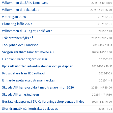
Välkommen till SAIK, Linus Land
2025-12-10 16:05
Välkommen tillbaka Jakob
2025-12-08 16:00
Vinterligan 2026
2025-12-08
Planering inför 2026
2025-12-08
Välkommen till A-laget, Esaië Yoro
2025-12-01
Tränarstaben fylls på
2025-11-28 15:00
Tack Johan och Francisco
2025-11-27 11:51
Sargon Abraham lämnar Skövde AIK
2025-11-25 16:30
Fler från Skaraborg provspelar
2025-11-25
Uppesittarlotter, adventskalender och julklappar
2025-11-24 10:55
Provspelare från IK Gauthiod
2025-11-24
En fjärde spelare provtränar i veckan
2025-11-18
Skövde AIK har gjort klart med tränare inför 2026
2025-11-17 19:00
Skövde AIK är i gång igen
2025-11-17 17:30
Beställ juklapparna i SAIKs föreningsshop senast 14 dec
2025-11-17 16:00
Stor dramatik när kontraktet säkrades
2025-11-08