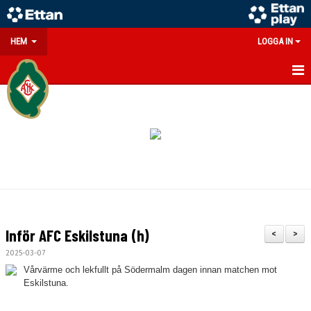
HEM
LOGGA IN
GÅ PÅ MATCH
PARTNERS
SOUVENIRER/WEBSHOP
FÖRENINGEN
KONTAKT
Inför AFC Eskilstuna (h)
<
>
DOKUMENT
2025-03-07
Vårvärme och lekfullt på Södermalm dagen innan matchen mot
MEDLEMSINFO
Eskilstuna.