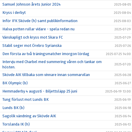
Samuel Johnson årets Junior 2024
2025-08-05
Kryss i derbyt
2025-08-04
Inför IFK Skövde (h) samt publikinformation
2025-08-03
Halva potten rullar vidare - spela redan nu
2025-07-29
Vänskapligt och kryss mot Skara FC
2025-07-29
Stabil seger mot Örebro Syrianska
2025-07-26
Den första av två träningsmatcher imorgon lördag
2025-07-25 14:00
Intervju med Charbel med summering våren och tankar om
2025-07-20
hösten.
Skövde AIK tillbaka som vinnare innan sommarvilan
2025-06-28
BK Olympic (b)
2025-06-27
Hemmaderby 4 augusti - Biljettsläpp 25 juni
2025-06-19 13:00
Tung förlust mot Lunds BK
2025-06-19
Lunds BK (b)
2025-06-18
Sagolik vändning av Skövde AIK
2025-06-14
Torslanda IK (h)
2025-06-13