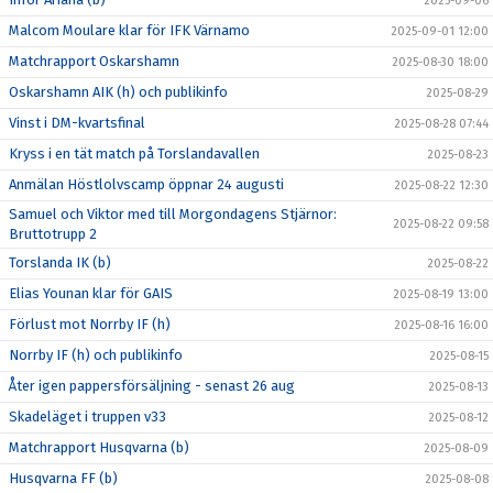
2025-09-06
Malcom Moulare klar för IFK Värnamo
2025-09-01 12:00
Matchrapport Oskarshamn
2025-08-30 18:00
Oskarshamn AIK (h) och publikinfo
2025-08-29
Vinst i DM-kvartsfinal
2025-08-28 07:44
Kryss i en tät match på Torslandavallen
2025-08-23
Anmälan Höstlolvscamp öppnar 24 augusti
2025-08-22 12:30
Samuel och Viktor med till Morgondagens Stjärnor:
2025-08-22 09:58
Bruttotrupp 2
Torslanda IK (b)
2025-08-22
Elias Younan klar för GAIS
2025-08-19 13:00
Förlust mot Norrby IF (h)
2025-08-16 16:00
Norrby IF (h) och publikinfo
2025-08-15
Åter igen pappersförsäljning - senast 26 aug
2025-08-13
Skadeläget i truppen v33
2025-08-12
Matchrapport Husqvarna (b)
2025-08-09
Husqvarna FF (b)
2025-08-08