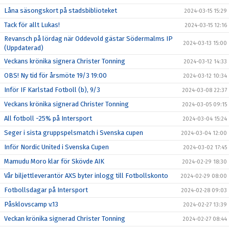
Låna säsongskort på stadsbiblioteket
2024-03-15 15:29
Tack för allt Lukas!
2024-03-15 12:16
Revansch på lördag när Oddevold gästar Södermalms IP
2024-03-13 15:00
(Uppdaterad)
Veckans krönika signera Christer Tonning
2024-03-12 14:33
OBS! Ny tid för årsmöte 19/3 19:00
2024-03-12 10:34
Inför IF Karlstad Fotboll (b), 9/3
2024-03-08 22:37
Veckans krönika signerad Christer Tonning
2024-03-05 09:15
All fotboll -25% på Intersport
2024-03-04 15:24
Seger i sista gruppspelsmatch i Svenska cupen
2024-03-04 12:00
Inför Nordic United i Svenska Cupen
2024-03-02 17:45
Mamudu Moro klar för Skövde AIK
2024-02-29 18:30
Vår biljettleverantör AXS byter inlogg till Fotbollskonto
2024-02-29 08:00
Fotbollsdagar på Intersport
2024-02-28 09:03
Påsklovscamp v.13
2024-02-27 13:39
Veckan krönika signerad Christer Tonning
2024-02-27 08:44