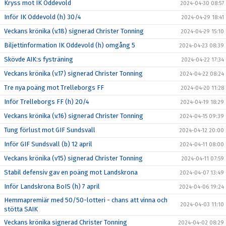
Kryss mot IK Oddevold
2024-04-30 08:57
Inför IK Oddevold (h) 30/4
2024-04-29 18:41
Veckans krönika (v.18) signerad Christer Tonning
2024-04-29 15:10
Biljettinformation IK Oddevold (h) omgång 5
2024-04-23 08:39
Skövde AIK:s fysträning
2024-04-22 17:34
Veckans krönika (v.17) signerad Christer Tonning
2024-04-22 08:24
Tre nya poäng mot Trelleborgs FF
2024-04-20 11:28
Inför Trelleborgs FF (h) 20/4
2024-04-19 18:29
Veckans krönika (v.16) signerad Christer Tonning
2024-04-15 09:39
Tung förlust mot GIF Sundsvall
2024-04-12 20:00
Inför GIF Sundsvall (b) 12 april
2024-04-11 08:00
Veckans krönika (v15) signerad Christer Tonning
2024-04-11 07:59
Stabil defensiv gav en poäng mot Landskrona
2024-04-07 13:49
Inför Landskrona BoIS (h) 7 april
2024-04-06 19:24
Hemmapremiär med 50/50-lotteri - chans att vinna och
2024-04-03 11:10
stötta SAIK
Veckans krönika signerad Christer Tonning
2024-04-02 08:29