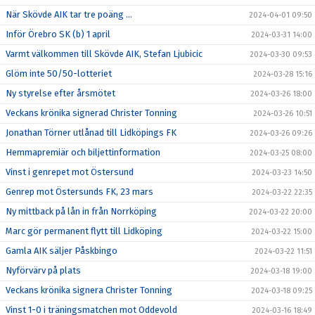
När Skövde AIK tar tre poäng ...
2024-04-01 09:50
Inför Örebro SK (b) 1 april
2024-03-31 14:00
Varmt välkommen till Skövde AIK, Stefan Ljubicic
2024-03-30 09:53
Glöm inte 50/50-lotteriet
2024-03-28 15:16
Ny styrelse efter årsmötet
2024-03-26 18:00
Veckans krönika signerad Christer Tonning
2024-03-26 10:51
Jonathan Törner utlånad till Lidköpings FK
2024-03-26 09:26
Hemmapremiär och biljettinformation
2024-03-25 08:00
Vinst i genrepet mot Östersund
2024-03-23 14:50
Genrep mot Östersunds FK, 23 mars
2024-03-22 22:35
Ny mittback på lån in från Norrköping
2024-03-22 20:00
Marc gör permanent flytt till Lidköping
2024-03-22 15:00
Gamla AIK säljer Påskbingo
2024-03-22 11:51
Nyförvärv på plats
2024-03-18 19:00
Veckans krönika signera Christer Tonning
2024-03-18 09:25
Vinst 1-0 i träningsmatchen mot Oddevold
2024-03-16 18:49