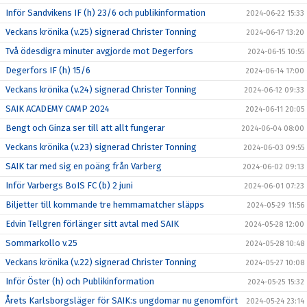
Inför Sandvikens IF (h) 23/6 och publikinformation
2024-06-22 15:33
Veckans krönika (v.25) signerad Christer Tonning
2024-06-17 13:20
Två ödesdigra minuter avgjorde mot Degerfors
2024-06-15 10:55
Degerfors IF (h) 15/6
2024-06-14 17:00
Veckans krönika (v.24) signerad Christer Tonning
2024-06-12 09:33
SAIK ACADEMY CAMP 2024
2024-06-11 20:05
Bengt och Ginza ser till att allt fungerar
2024-06-04 08:00
Veckans krönika (v.23) signerad Christer Tonning
2024-06-03 09:55
SAIK tar med sig en poäng från Varberg
2024-06-02 09:13
Inför Varbergs BoIS FC (b) 2 juni
2024-06-01 07:23
Biljetter till kommande tre hemmamatcher släpps
2024-05-29 11:56
Edvin Tellgren förlänger sitt avtal med SAIK
2024-05-28 12:00
Sommarkollo v.25
2024-05-28 10:48
Veckans krönika (v.22) signerad Christer Tonning
2024-05-27 10:08
Inför Öster (h) och Publikinformation
2024-05-25 15:32
Årets Karlsborgsläger för SAIK:s ungdomar nu genomfört
2024-05-24 23:14