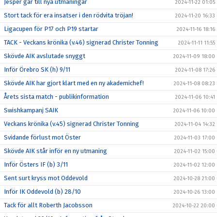
Jesper går till nya utmaningar
2024-11-22 01:05
Stort tack för era insatser i den rödvita tröjan!
2024-11-20 16:33
Ligacupen för P17 och P19 startar
2024-11-16 18:16
TACK - Veckans krönika (v.46) signerad Christer Tonning
2024-11-11 11:55
Skövde AIK avslutade snyggt
2024-11-09 18:00
Inför Örebro SK (h) 9/11
2024-11-08 17:26
Skövde AIK har gjort klart med en ny akademichef!
2024-11-08 08:23
Årets sista match - publikinformation
2024-11-06 10:41
Swishkampanj SAIK
2024-11-06 10:00
Veckans krönika (v.45) signerad Christer Tonning
2024-11-04 14:32
Svidande förlust mot Öster
2024-11-03 17:00
Skövde AIK står inför en ny utmaning
2024-11-02 15:00
Inför Östers IF (b) 3/11
2024-11-02 12:00
Sent surt kryss mot Oddevold
2024-10-28 21:00
Inför IK Oddevold (b) 28/10
2024-10-26 13:00
Tack för allt Roberth Jacobsson
2024-10-22 20:00