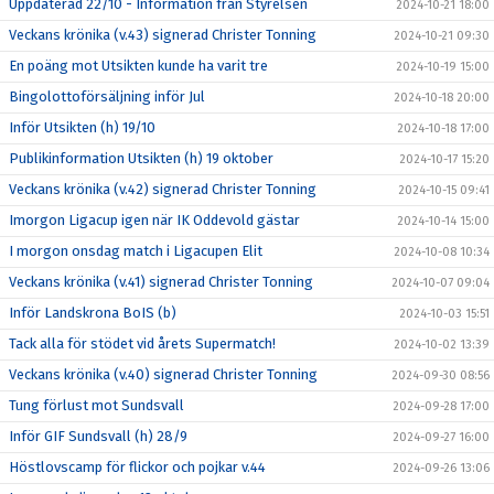
Uppdaterad 22/10 - Information från Styrelsen
2024-10-21 18:00
Veckans krönika (v.43) signerad Christer Tonning
2024-10-21 09:30
En poäng mot Utsikten kunde ha varit tre
2024-10-19 15:00
Bingolottoförsäljning inför Jul
2024-10-18 20:00
Inför Utsikten (h) 19/10
2024-10-18 17:00
Publikinformation Utsikten (h) 19 oktober
2024-10-17 15:20
Veckans krönika (v.42) signerad Christer Tonning
2024-10-15 09:41
Imorgon Ligacup igen när IK Oddevold gästar
2024-10-14 15:00
I morgon onsdag match i Ligacupen Elit
2024-10-08 10:34
Veckans krönika (v.41) signerad Christer Tonning
2024-10-07 09:04
Inför Landskrona BoIS (b)
2024-10-03 15:51
Tack alla för stödet vid årets Supermatch!
2024-10-02 13:39
Veckans krönika (v.40) signerad Christer Tonning
2024-09-30 08:56
Tung förlust mot Sundsvall
2024-09-28 17:00
Inför GIF Sundsvall (h) 28/9
2024-09-27 16:00
Höstlovscamp för flickor och pojkar v.44
2024-09-26 13:06