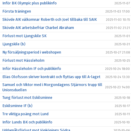
Inför BK Olympic plus publikinfo
2025-11-07
Första träningen
2025-11-03 17:00
Skövde AIK välkomnar Roberth och Joel tillbaka till SAIK
2025-11-03 10:15
Skövde AIK arbetsbefriar Charbel Abraham
2025-11-02 21:21
Förlust mot Ljungskile SK
2025-11-01
Ljungskile (b)
2025-10-31
Ny försäljningsperiod i webshopen
2025-10-27 21:08
Förlust mot Hässleholm
2025-10-25
Inför Hässleholm IF och publikinfo
2025-10-24 18:00
Elias Olofsson skriver kontrakt och flyttas upp till A-laget
2025-10-24 13:30
Samuel och Viktor med i Morgondagens Stjärnors trupp till
2025-10-23 14:00
Unionsduellen
Tung förlust mot Eskilsminne
2025-10-18
Eskilsminne IF (b)
2025-10-17
Tre viktiga poäng mot Lund
2025-10-11
Inför Lunds BK och publikinfo
2025-10-10
Uddamålsförlust mot Jönköpings Södra
2025-10-06