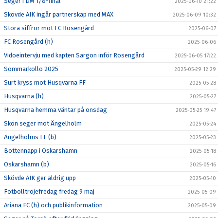
Seger i DM 1/8-final
2025-06-10 21:22
Skövde AIK ingår partnerskap med MAX
2025-06-09 10:32
Stora siffror mot FC Rosengård
2025-06-07
FC Rosengård (h)
2025-06-06
Vidoeintervju med kapten Sargon inför Rosengård
2025-06-05 17:22
Sommarkollo 2025
2025-05-29 12:29
Surt kryss mot Husqvarna FF
2025-05-28
Husqvarna (h)
2025-05-27
Husqvarna hemma väntar på onsdag
2025-05-25 19:47
Skön seger mot Ängelholm
2025-05-24
Ängelholms FF (b)
2025-05-23
Bottennapp i Oskarshamn
2025-05-18
Oskarshamn (b)
2025-05-16
Skövde AIK ger aldrig upp
2025-05-10
Fotbolltröjefredag fredag 9 maj
2025-05-09
Ariana FC (h) och publikinformation
2025-05-09