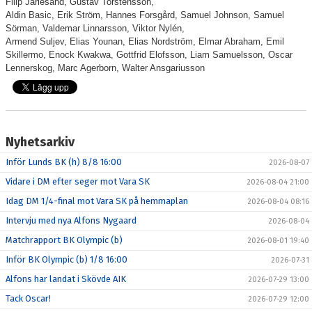
Filip Järlesand, Gustav Torstensson,
Aldin Basic, Erik Ström, Hannes Forsgård, Samuel Johnson, Samuel
Sörman, Valdemar Linnarsson, Viktor Nylén,
Armend Suljev, Elias Younan, Elias Nordström, Elmar Abraham, Emil
Skillermo, Enock Kwakwa, Gottfrid Elofsson, Liam Samuelsson, Oscar
Lennerskog, Marc Agerborn, Walter Ansgariusson
Nyhetsarkiv
Inför Lunds BK (h) 8/8 16:00
2026-08-07
Vidare i DM efter seger mot Vara SK
2026-08-04 21:00
Idag DM 1/4-final mot Vara SK på hemmaplan
2026-08-04 08:16
Intervju med nya Alfons Nygaard
2026-08-04
Matchrapport BK Olympic (b)
2026-08-01 19:40
Inför BK Olympic (b) 1/8 16:00
2026-07-31
Alfons har landat i Skövde AIK
2026-07-29 13:00
Tack Oscar!
2026-07-29 12:00