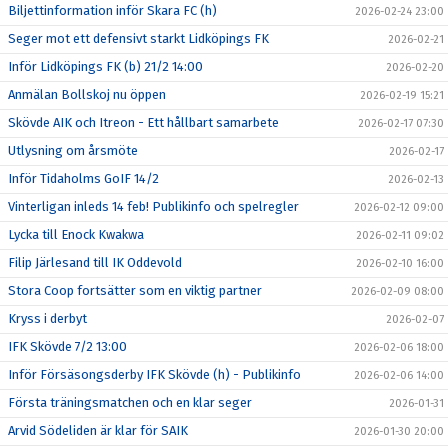
Biljettinformation inför Skara FC (h)
2026-02-24 23:00
Seger mot ett defensivt starkt Lidköpings FK
2026-02-21
Inför Lidköpings FK (b) 21/2 14:00
2026-02-20
Anmälan Bollskoj nu öppen
2026-02-19 15:21
Skövde AIK och Itreon - Ett hållbart samarbete
2026-02-17 07:30
Utlysning om årsmöte
2026-02-17
Inför Tidaholms GoIF 14/2
2026-02-13
Vinterligan inleds 14 feb! Publikinfo och spelregler
2026-02-12 09:00
Lycka till Enock Kwakwa
2026-02-11 09:02
Filip Järlesand till IK Oddevold
2026-02-10 16:00
Stora Coop fortsätter som en viktig partner
2026-02-09 08:00
Kryss i derbyt
2026-02-07
IFK Skövde 7/2 13:00
2026-02-06 18:00
Inför Försäsongsderby IFK Skövde (h) - Publikinfo
2026-02-06 14:00
Första träningsmatchen och en klar seger
2026-01-31
Arvid Södeliden är klar för SAIK
2026-01-30 20:00