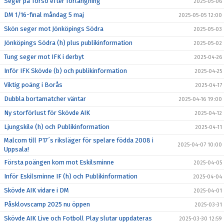
Seger på Torsö efter förlängning
2025-05-06
DM 1/16-final måndag 5 maj
2025-05-05 12:00
Skön seger mot Jönköpings Södra
2025-05-03
Jönköpings Södra (h) plus publikinformation
2025-05-02
Tung seger mot IFK i derbyt
2025-04-26
Inför IFK Skövde (b) och publikinformation
2025-04-25
Viktig poäng i Borås
2025-04-17
Dubbla bortamatcher väntar
2025-04-16 19:00
Ny storförlust för Skövde AIK
2025-04-12
Ljungskile (h) och Publikinformation
2025-04-11
Malcom till P17´s riksläger för spelare födda 2008 i
2025-04-07 10:00
Uppsala!
Första poängen kom mot Eskilsminne
2025-04-05
Inför Eskilsminne IF (h) och Publikinformation
2025-04-04
Skövde AIK vidare i DM
2025-04-01
Påsklovscamp 2025 nu öppen
2025-03-31
Skövde AIK Live och Fotboll Play slutar uppdateras
2025-03-30 12:59