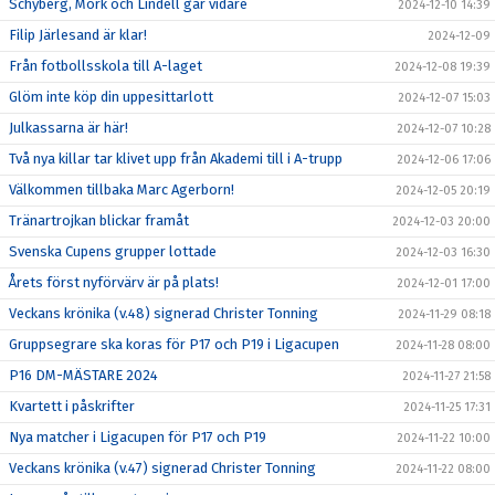
Schyberg, Mörk och Lindell går vidare
2024-12-10 14:39
Filip Järlesand är klar!
2024-12-09
Från fotbollsskola till A-laget
2024-12-08 19:39
Glöm inte köp din uppesittarlott
2024-12-07 15:03
Julkassarna är här!
2024-12-07 10:28
Två nya killar tar klivet upp från Akademi till i A-trupp
2024-12-06 17:06
Välkommen tillbaka Marc Agerborn!
2024-12-05 20:19
Tränartrojkan blickar framåt
2024-12-03 20:00
Svenska Cupens grupper lottade
2024-12-03 16:30
Årets först nyförvärv är på plats!
2024-12-01 17:00
Veckans krönika (v.48) signerad Christer Tonning
2024-11-29 08:18
Gruppsegrare ska koras för P17 och P19 i Ligacupen
2024-11-28 08:00
P16 DM-MÄSTARE 2024
2024-11-27 21:58
Kvartett i påskrifter
2024-11-25 17:31
Nya matcher i Ligacupen för P17 och P19
2024-11-22 10:00
Veckans krönika (v.47) signerad Christer Tonning
2024-11-22 08:00