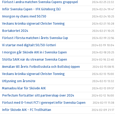
Förlust i andra matchen Svenska Cupens gruppspel
2024-02-25 22:32
Inför Svenska Cupen - IFK Göteborg (b)
2024-02-24 19:47
Imorgon ny chans med 50/50
2024-02-24 10:25
Veckans krönika signerad Christer Tonning
2024-02-21 10:28
Bortakortet 2024
2024-02-21 10:25
Förlust i första matchen i årets Svenska Cup
2024-02-19 22:56
Vi startar med digitalt 50/50-lotteri
2024-02-19 10:04
I morgon går Skövde AIK in i Svenska Cupen
2024-02-18 20:25
Stötta SAIK när du streamar Svenska Cupen
2024-02-16 22:40
Anmälan till årets Fotbollsskola och Bollskoj öppen
2024-02-15 08:15
Veckans krönika signerad Christer Tonning
2024-02-13 15:00
Utlysning om årsmöte
2024-02-13 13:32
Mamadou klar för Skövde AIK
2024-02-13 09:57
Perfectum fortsätter sitt partnerskap över 2024
2024-02-12 16:00
Förlust med 0-1 mot FCT i genrepet inför Svenska Cupen
2024-02-11 11:38
Inför Skövde AIK - FC Trollhättan
2024-02-09 21:17