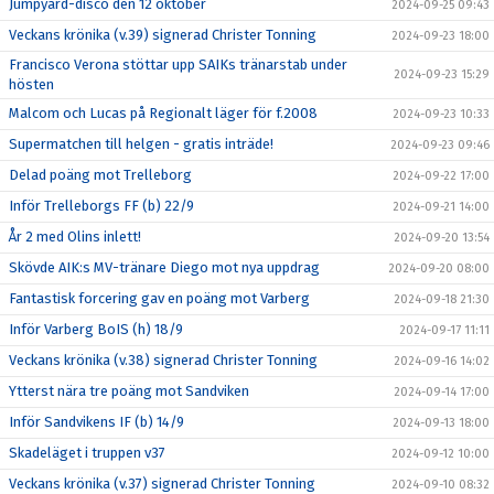
Jumpyard-disco den 12 oktober
2024-09-25 09:43
Veckans krönika (v.39) signerad Christer Tonning
2024-09-23 18:00
Francisco Verona stöttar upp SAIKs tränarstab under
2024-09-23 15:29
hösten
Malcom och Lucas på Regionalt läger för f.2008
2024-09-23 10:33
Supermatchen till helgen - gratis inträde!
2024-09-23 09:46
Delad poäng mot Trelleborg
2024-09-22 17:00
Inför Trelleborgs FF (b) 22/9
2024-09-21 14:00
År 2 med Olins inlett!
2024-09-20 13:54
Skövde AIK:s MV-tränare Diego mot nya uppdrag
2024-09-20 08:00
Fantastisk forcering gav en poäng mot Varberg
2024-09-18 21:30
Inför Varberg BoIS (h) 18/9
2024-09-17 11:11
Veckans krönika (v.38) signerad Christer Tonning
2024-09-16 14:02
Ytterst nära tre poäng mot Sandviken
2024-09-14 17:00
Inför Sandvikens IF (b) 14/9
2024-09-13 18:00
Skadeläget i truppen v37
2024-09-12 10:00
Veckans krönika (v.37) signerad Christer Tonning
2024-09-10 08:32