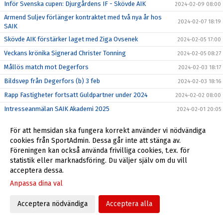
Inför Svenska cupen: Djurgårdens IF - Skövde AIK
2024-02-09 08:00
Armend Suljev förlänger kontraktet med två nya år hos
2024-02-07 18:19
SAIK
Skövde AIK förstärker laget med Ziga Ovsenek
2024-02-05 17:00
Veckans krönika Signerad Christer Tonning
2024-02-05 08:27
Mållös match mot Degerfors
2024-02-03 18:17
Bildsvep från Degerfors (b) 3 feb
2024-02-03 18:16
Rapp Fastigheter fortsatt Guldpartner under 2024
2024-02-02 08:00
Intresseanmälan SAIK Akademi 2025
2024-02-01 20:05
Träningsmatch mot Degerfors på Stora Valla
2024-02-01 09:12
För att hemsidan ska fungera korrekt använder vi nödvändiga
Filip Schyberg vinner Guldbollan 2023
2024-01-27 14:22
cookies från SportAdmin. Dessa går inte att stänga av.
Föreningen kan också använda frivilliga cookies, t.ex. för
Välkomna till Skövde AIK!
2023-05-08 07:56
statistik eller marknadsföring. Du väljer själv om du vill
Skövde AIK Live-Appen
2023-01-11 08:00
acceptera dessa.
Anpassa dina val
Acceptera nödvändiga
Acceptera alla