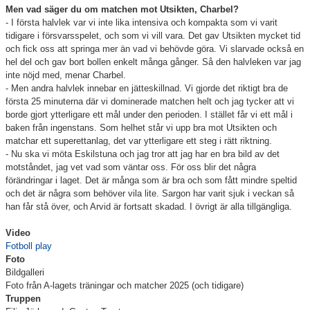
BLI MEDLEM
Men vad säger du om matchen mot Utsikten, Charbel?
- I första halvlek var vi inte lika intensiva och kompakta som vi varit
KALENDER
tidigare i försvarsspelet, och som vi vill vara. Det gav Utsikten mycket tid
och fick oss att springa mer än vad vi behövde göra. Vi slarvade också en
VÅRA LAG/TRÄNARE
hel del och gav bort bollen enkelt många gånger.
Så den halvleken var jag
inte nöjd med, menar Charbel.
- Men andra halvlek innebar en jätteskillnad. Vi gjorde det riktigt bra de
GAMLA AIK
första 25 minuterna där vi dominerade matchen helt och jag tycker att vi
borde gjort ytterligare ett mål under den perioden. I stället får vi ett mål i
baken från ingenstans. Som helhet står vi upp bra mot Utsikten och
matchar ett superettanlag, det var ytterligare ett steg i rätt riktning.
- Nu ska vi möta Eskilstuna och jag tror att jag har en bra bild av det
motståndet, jag vet vad som väntar oss. För oss blir det några
förändringar i laget. Det är många som är bra och som fått mindre speltid
och det är några som behöver vila lite. Sargon har varit sjuk i veckan så
han får stå över, och Arvid är fortsatt skadad. I övrigt är alla tillgängliga.
Video
Fotboll play
Foto
Bildgalleri
Foto från A-lagets träningar och matcher 2025 (och tidigare)
Truppen