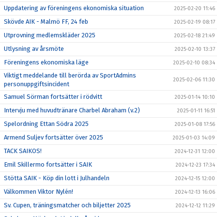
Uppdatering av föreningens ekonomiska situation
2025-02-20 11:46
Skövde AIK - Malmö FF, 24 feb
2025-02-19 08:17
Utprovning medlemskläder 2025
2025-02-18 21:49
Utlysning av årsmöte
2025-02-10 13:37
Föreningens ekonomiska läge
2025-02-10 08:34
Viktigt meddelande till berörda av SportAdmins
2025-02-06 11:30
personuppgiftsincident
Samuel Sörman fortsätter i rödvitt
2025-01-14 10:10
Intervju med huvudtränare Charbel Abraham (v.2)
2025-01-11 16:51
Spelordning Ettan Södra 2025
2025-01-08 17:56
Armend Suljev fortsätter över 2025
2025-01-03 14:09
TACK SAIKOS!
2024-12-31 12:00
Emil Skillermo fortsätter i SAIK
2024-12-23 17:34
Stötta SAIK - Köp din lott i Julhandeln
2024-12-15 12:00
Välkommen Viktor Nylén!
2024-12-13 16:06
Sv. Cupen, träningsmatcher och biljetter 2025
2024-12-12 11:29