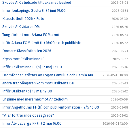
Skövde AIK studsade tillbaka med besked
2026-06-01
Inför Jönköpings Södra (h) 1 juni 19:00
2026-05-31
Klassfotboll 2026 - Foto
2026-05-30
Skövde AIK vidare i DM
2026-05-26
Tung förlust mot Ariana FC Malmö
2026-05-23
Inför Ariana FC Malmö (h) 16:00 - och publikinfo
2026-05-22
Domare Klassfotbollen 2026
2026-05-21
Kryss mot Eskilsminne IF
2026-05-17
Inför Eskilsminne IF (b) 17 maj 16:00
2026-05-16
Drömfonden stöttas av Logen Camulus och Gamla AIK
2026-05-13 10:00
Andra trepoängaren kom mot Utsiktens BK
2026-05-13
Inför Utsikten (b) 13 maj 19:00
2026-05-12
En pinne med mersmak mot Ängelholm
2026-05-09
Inför Ängelholms FF (h) och publikinformation - 9/5 16:00
2026-05-08
"Vi är fortfarande obesegrade"
2026-05-02
Inför Åtvidabergs FF (h) 2 maj 16:00
2026-05-01 12:00