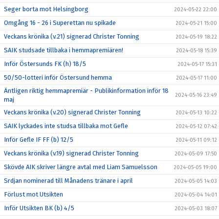
Seger borta mot Helsingborg
2024-05-22 22:00
Omgång 16 - 26 i Superettan nu spikade
2024-05-21 15:00
Veckans krönika (v.21) signerad Christer Tonning
2024-05-19 18:22
SAIK studsade tillbaka i hemmapremiären!
2024-05-18 15:39
Inför Östersunds FK (h) 18/5
2024-05-17 15:31
50/50-lotteri inför Östersund hemma
2024-05-17 11:00
Äntligen riktig hemmapremiär - Publikinformation inför 18
2024-05-16 23:49
maj
Veckans krönika (v.20) signerad Christer Tonning
2024-05-13 10:22
SAIK lyckades inte studsa tillbaka mot Gefle
2024-05-12 07:42
Inför Gefle IF FF (b) 12/5
2024-05-11 09:12
Veckans krönika (v.19) signerad Christer Tonning
2024-05-09 17:50
Skövde AIK skriver längre avtal med Liam Samuelsson
2024-05-05 19:00
Srdjan nominerad till Månadens tränare i april
2024-05-05 14:03
Förlust mot Utsikten
2024-05-04 14:01
Inför Utsikten BK (b) 4/5
2024-05-03 18:07