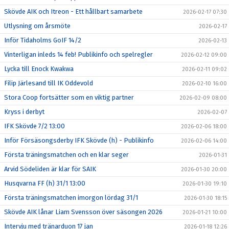
Skövde AIK och Itreon - Ett hållbart samarbete
2026-02-17 07:30
Utlysning om årsmöte
2026-02-17
Inför Tidaholms GoIF 14/2
2026-02-13
Vinterligan inleds 14 feb! Publikinfo och spelregler
2026-02-12 09:00
Lycka till Enock Kwakwa
2026-02-11 09:02
Filip Järlesand till IK Oddevold
2026-02-10 16:00
Stora Coop fortsätter som en viktig partner
2026-02-09 08:00
Kryss i derbyt
2026-02-07
IFK Skövde 7/2 13:00
2026-02-06 18:00
Inför Försäsongsderby IFK Skövde (h) - Publikinfo
2026-02-06 14:00
Första träningsmatchen och en klar seger
2026-01-31
Arvid Södeliden är klar för SAIK
2026-01-30 20:00
Husqvarna FF (h) 31/1 13:00
2026-01-30 19:10
Första träningsmatchen imorgon lördag 31/1
2026-01-30 18:15
Skövde AIK lånar Liam Svensson över säsongen 2026
2026-01-21 10:00
Intervju med tränarduon 17 jan
2026-01-18 12:26