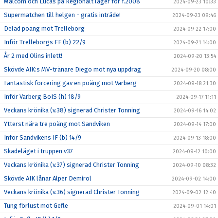
Malcom och Lucas på Regionalt läger för f.2008
2024-09-23 10:33
Supermatchen till helgen - gratis inträde!
2024-09-23 09:46
Delad poäng mot Trelleborg
2024-09-22 17:00
Inför Trelleborgs FF (b) 22/9
2024-09-21 14:00
År 2 med Olins inlett!
2024-09-20 13:54
Skövde AIK:s MV-tränare Diego mot nya uppdrag
2024-09-20 08:00
Fantastisk forcering gav en poäng mot Varberg
2024-09-18 21:30
Inför Varberg BoIS (h) 18/9
2024-09-17 11:11
Veckans krönika (v.38) signerad Christer Tonning
2024-09-16 14:02
Ytterst nära tre poäng mot Sandviken
2024-09-14 17:00
Inför Sandvikens IF (b) 14/9
2024-09-13 18:00
Skadeläget i truppen v37
2024-09-12 10:00
Veckans krönika (v.37) signerad Christer Tonning
2024-09-10 08:32
Skövde AIK lånar Alper Demirol
2024-09-02 14:00
Veckans krönika (v.36) signerad Christer Tonning
2024-09-02 12:40
Tung förlust mot Gefle
2024-09-01 14:01