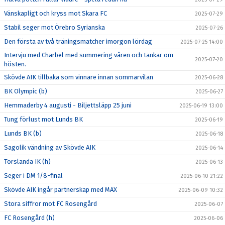
Vänskapligt och kryss mot Skara FC
2025-07-29
Stabil seger mot Örebro Syrianska
2025-07-26
Den första av två träningsmatcher imorgon lördag
2025-07-25 14:00
Intervju med Charbel med summering våren och tankar om
2025-07-20
hösten.
Skövde AIK tillbaka som vinnare innan sommarvilan
2025-06-28
BK Olympic (b)
2025-06-27
Hemmaderby 4 augusti - Biljettsläpp 25 juni
2025-06-19 13:00
Tung förlust mot Lunds BK
2025-06-19
Lunds BK (b)
2025-06-18
Sagolik vändning av Skövde AIK
2025-06-14
Torslanda IK (h)
2025-06-13
Seger i DM 1/8-final
2025-06-10 21:22
Skövde AIK ingår partnerskap med MAX
2025-06-09 10:32
Stora siffror mot FC Rosengård
2025-06-07
FC Rosengård (h)
2025-06-06