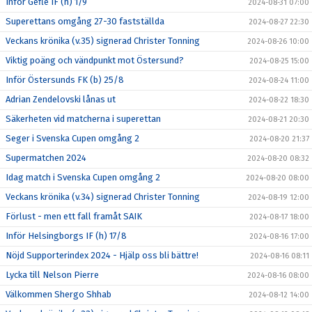
Inför Gefle IF (h) 1/9
2024-08-31 07:00
Superettans omgång 27-30 fastställda
2024-08-27 22:30
Veckans krönika (v.35) signerad Christer Tonning
2024-08-26 10:00
Viktig poäng och vändpunkt mot Östersund?
2024-08-25 15:00
Inför Östersunds FK (b) 25/8
2024-08-24 11:00
Adrian Zendelovski lånas ut
2024-08-22 18:30
Säkerheten vid matcherna i superettan
2024-08-21 20:30
Seger i Svenska Cupen omgång 2
2024-08-20 21:37
Supermatchen 2024
2024-08-20 08:32
Idag match i Svenska Cupen omgång 2
2024-08-20 08:00
Veckans krönika (v.34) signerad Christer Tonning
2024-08-19 12:00
Förlust - men ett fall framåt SAIK
2024-08-17 18:00
Inför Helsingborgs IF (h) 17/8
2024-08-16 17:00
Nöjd Supporterindex 2024 - Hjälp oss bli bättre!
2024-08-16 08:11
Lycka till Nelson Pierre
2024-08-16 08:00
Välkommen Shergo Shhab
2024-08-12 14:00