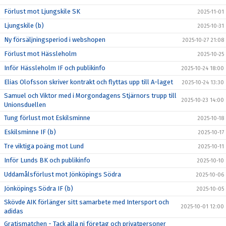
Förlust mot Ljungskile SK
2025-11-01
Ljungskile (b)
2025-10-31
Ny försäljningsperiod i webshopen
2025-10-27 21:08
Förlust mot Hässleholm
2025-10-25
Inför Hässleholm IF och publikinfo
2025-10-24 18:00
Elias Olofsson skriver kontrakt och flyttas upp till A-laget
2025-10-24 13:30
Samuel och Viktor med i Morgondagens Stjärnors trupp till
2025-10-23 14:00
Unionsduellen
Tung förlust mot Eskilsminne
2025-10-18
Eskilsminne IF (b)
2025-10-17
Tre viktiga poäng mot Lund
2025-10-11
Inför Lunds BK och publikinfo
2025-10-10
Uddamålsförlust mot Jönköpings Södra
2025-10-06
Jönköpings Södra IF (b)
2025-10-05
Skövde AIK förlänger sitt samarbete med Intersport och
2025-10-01 12:00
adidas
Gratismatchen - Tack alla ni företag och privatpersoner