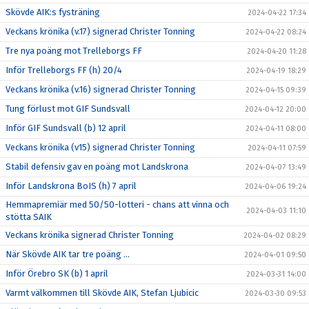
Skövde AIK:s fysträning
2024-04-22 17:34
Veckans krönika (v.17) signerad Christer Tonning
2024-04-22 08:24
Tre nya poäng mot Trelleborgs FF
2024-04-20 11:28
Inför Trelleborgs FF (h) 20/4
2024-04-19 18:29
Veckans krönika (v.16) signerad Christer Tonning
2024-04-15 09:39
Tung förlust mot GIF Sundsvall
2024-04-12 20:00
Inför GIF Sundsvall (b) 12 april
2024-04-11 08:00
Veckans krönika (v15) signerad Christer Tonning
2024-04-11 07:59
Stabil defensiv gav en poäng mot Landskrona
2024-04-07 13:49
Inför Landskrona BoIS (h) 7 april
2024-04-06 19:24
Hemmapremiär med 50/50-lotteri - chans att vinna och
2024-04-03 11:10
stötta SAIK
Veckans krönika signerad Christer Tonning
2024-04-02 08:29
När Skövde AIK tar tre poäng ...
2024-04-01 09:50
Inför Örebro SK (b) 1 april
2024-03-31 14:00
Varmt välkommen till Skövde AIK, Stefan Ljubicic
2024-03-30 09:53