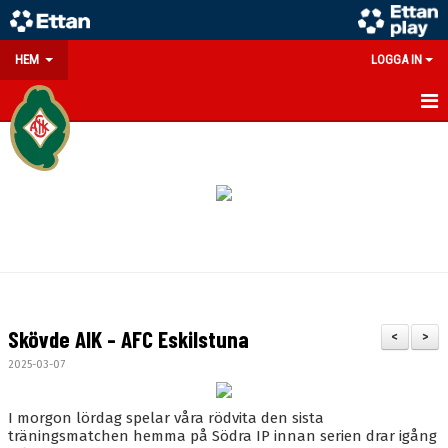
HEM
LOGGA IN
GÅ PÅ MATCH
PARTNERS
SOUVENIRER/WEBSHOP
FÖRENINGEN
KONTAKT
Skövde AIK - AFC Eskilstuna
<
>
DOKUMENT
2025-03-07
MEDLEMSINFO
I morgon lördag spelar våra rödvita den sista
träningsmatchen hemma på Södra IP innan serien drar igång