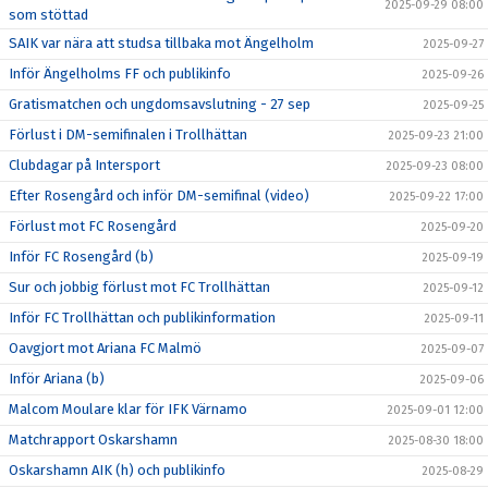
2025-09-29 08:00
som stöttad
SAIK var nära att studsa tillbaka mot Ängelholm
2025-09-27
Inför Ängelholms FF och publikinfo
2025-09-26
Gratismatchen och ungdomsavslutning - 27 sep
2025-09-25
Förlust i DM-semifinalen i Trollhättan
2025-09-23 21:00
Clubdagar på Intersport
2025-09-23 08:00
Efter Rosengård och inför DM-semifinal (video)
2025-09-22 17:00
Förlust mot FC Rosengård
2025-09-20
Inför FC Rosengård (b)
2025-09-19
Sur och jobbig förlust mot FC Trollhättan
2025-09-12
Inför FC Trollhättan och publikinformation
2025-09-11
Oavgjort mot Ariana FC Malmö
2025-09-07
Inför Ariana (b)
2025-09-06
Malcom Moulare klar för IFK Värnamo
2025-09-01 12:00
Matchrapport Oskarshamn
2025-08-30 18:00
Oskarshamn AIK (h) och publikinfo
2025-08-29