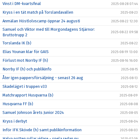
Vinst i DM-kvartsfinal
2025-08-28 07:44
Kryss i en tät match på Torslandavallen
2025-08-23
Anmälan Höstlolvscamp öppnar 24 augusti
2025-08-22 12:30
Samuel och Viktor med till Morgondagens Stjärnor:
2025-08-22 09:58
Bruttotrupp 2
Torslanda IK (b)
2025-08-22
Elias Younan klar för GAIS
2025-08-19 13:00
Förlust mot Norrby IF (h)
2025-08-16 16:00
Norrby IF (h) och publikinfo
2025-08-15
Åter igen pappersförsäljning - senast 26 aug
2025-08-13
Skadeläget i truppen v33
2025-08-12
Matchrapport Husqvarna (b)
2025-08-09
Husqvarna FF (b)
2025-08-08
Samuel Johnson årets Junior 2024
2025-08-05
Kryss i derbyt
2025-08-04
Inför IFK Skövde (h) samt publikinformation
2025-08-03
Halva potten rullar vidare - spela redan nu
2025-07-29