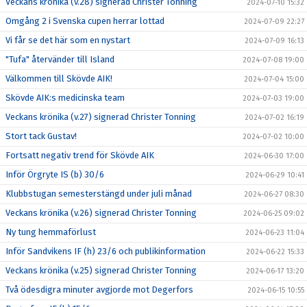
Veckans krönika (v.28) signerad Christer Tonning
2024-07-10 15:32
Omgång 2 i Svenska cupen herrar lottad
2024-07-09 22:27
Vi får se det här som en nystart
2024-07-09 16:13
"Tufa" återvänder till Island
2024-07-08 19:00
Välkommen till Skövde AIK!
2024-07-04 15:00
Skövde AIK:s medicinska team
2024-07-03 19:00
Veckans krönika (v.27) signerad Christer Tonning
2024-07-02 16:19
Stort tack Gustav!
2024-07-02 10:00
Fortsatt negativ trend för Skövde AIK
2024-06-30 17:00
Inför Örgryte IS (b) 30/6
2024-06-29 10:41
Klubbstugan semesterstängd under juli månad
2024-06-27 08:30
Veckans krönika (v.26) signerad Christer Tonning
2024-06-25 09:02
Ny tung hemmaförlust
2024-06-23 11:04
Inför Sandvikens IF (h) 23/6 och publikinformation
2024-06-22 15:33
Veckans krönika (v.25) signerad Christer Tonning
2024-06-17 13:20
Två ödesdigra minuter avgjorde mot Degerfors
2024-06-15 10:55