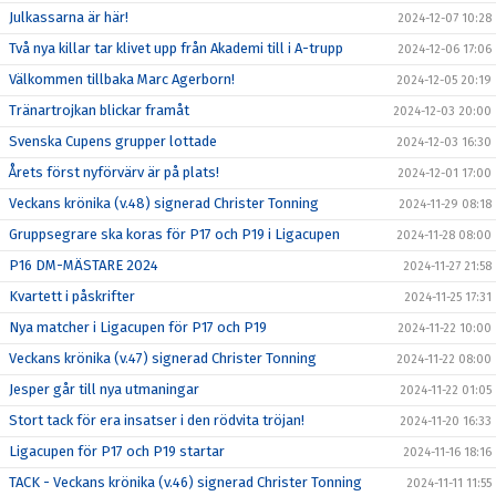
Julkassarna är här!
2024-12-07 10:28
Två nya killar tar klivet upp från Akademi till i A-trupp
2024-12-06 17:06
Välkommen tillbaka Marc Agerborn!
2024-12-05 20:19
Tränartrojkan blickar framåt
2024-12-03 20:00
Svenska Cupens grupper lottade
2024-12-03 16:30
Årets först nyförvärv är på plats!
2024-12-01 17:00
Veckans krönika (v.48) signerad Christer Tonning
2024-11-29 08:18
Gruppsegrare ska koras för P17 och P19 i Ligacupen
2024-11-28 08:00
P16 DM-MÄSTARE 2024
2024-11-27 21:58
Kvartett i påskrifter
2024-11-25 17:31
Nya matcher i Ligacupen för P17 och P19
2024-11-22 10:00
Veckans krönika (v.47) signerad Christer Tonning
2024-11-22 08:00
Jesper går till nya utmaningar
2024-11-22 01:05
Stort tack för era insatser i den rödvita tröjan!
2024-11-20 16:33
Ligacupen för P17 och P19 startar
2024-11-16 18:16
TACK - Veckans krönika (v.46) signerad Christer Tonning
2024-11-11 11:55