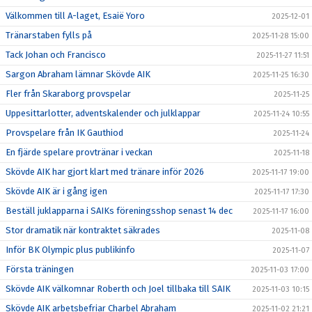
Välkommen till A-laget, Esaië Yoro
2025-12-01
Tränarstaben fylls på
2025-11-28 15:00
Tack Johan och Francisco
2025-11-27 11:51
Sargon Abraham lämnar Skövde AIK
2025-11-25 16:30
Fler från Skaraborg provspelar
2025-11-25
Uppesittarlotter, adventskalender och julklappar
2025-11-24 10:55
Provspelare från IK Gauthiod
2025-11-24
En fjärde spelare provtränar i veckan
2025-11-18
Skövde AIK har gjort klart med tränare inför 2026
2025-11-17 19:00
Skövde AIK är i gång igen
2025-11-17 17:30
Beställ juklapparna i SAIKs föreningsshop senast 14 dec
2025-11-17 16:00
Stor dramatik när kontraktet säkrades
2025-11-08
Inför BK Olympic plus publikinfo
2025-11-07
Första träningen
2025-11-03 17:00
Skövde AIK välkomnar Roberth och Joel tillbaka till SAIK
2025-11-03 10:15
Skövde AIK arbetsbefriar Charbel Abraham
2025-11-02 21:21