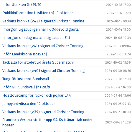
Inför Utsikten (h) 19/10
2024-10-18 17:00
Publikinformation Utsikten (h) 19 oktober
2024-10-17 15:20
Veckans krönika (v.42) signerad Christer Tonning
2024-10-15 09:41
Imorgon Ligacup igen när IK Oddevold gästar
2024-10-14 15:00
I morgon onsdag match i Ligacupen Elit
2024-10-08 10:34
Veckans krönika (v.41) signerad Christer Tonning
2024-10-07 09:04
Inför Landskrona BoIS (b)
2024-10-03 15:51
Tack alla för stödet vid årets Supermatch!
2024-10-02 13:39
Veckans krönika (v.40) signerad Christer Tonning
2024-09-30 08:56
Tung förlust mot Sundsvall
2024-09-28 17:00
Inför GIF Sundsvall (h) 28/9
2024-09-27 16:00
Höstlovscamp för flickor och pojkar v.44
2024-09-26 13:06
Jumpyard-disco den 12 oktober
2024-09-25 09:43
Veckans krönika (v.39) signerad Christer Tonning
2024-09-23 18:00
Francisco Verona stöttar upp SAIKs tränarstab under
2024-09-23 15:29
hösten