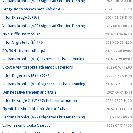
Veckans krönika (v.33) signerad Christer Tonning
2024-08-12 08:18
Brage fick revansch mot Skövde AIK
2024-08-09 21:00
Inför IK Brage (b) 9/8
2024-08-08 17:50
Veckans krönika (v.32) signerad Christer Tonning
2024-08-06 08:00
Ny sur förlust mot ÖIS
2024-08-04 16:00
Inför Örgryte IS (h) 4/8
2024-08-03 11:20
50/50-lotteriet rullar på
2024-07-30 09:02
Veckans krönika (v.31) signerad Christer Tonning
2024-07-29 09:02
Skövde AIK försökte stå emot Degerfors
2024-07-27 14:03
Inför Degerfors IF ( b) 27/7
2024-07-26 15:24
Veckans krönika (v.30) signerad Christer Tonning
2024-07-22 09:00
Den negativa trenden är bruten
2024-07-21 16:31
Inför IK Brage (h) 21/7 & Publikinformation
2024-07-20 14:00
Ny mittfältskraft klar på lån för SAIK
2024-07-18 12:00
Veckans krönika (v.29) signerad Christer Tonning
2024-07-16 09:40
Välkommen tillbaka Charbel!
2024-07-13 15:00