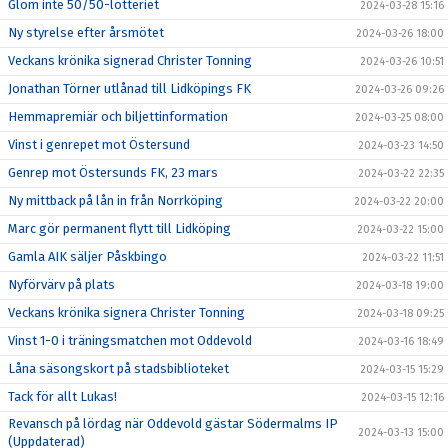
Glöm inte 50/50-lotteriet
2024-03-28 15:16
Ny styrelse efter årsmötet
2024-03-26 18:00
Veckans krönika signerad Christer Tonning
2024-03-26 10:51
Jonathan Törner utlånad till Lidköpings FK
2024-03-26 09:26
Hemmapremiär och biljettinformation
2024-03-25 08:00
Vinst i genrepet mot Östersund
2024-03-23 14:50
Genrep mot Östersunds FK, 23 mars
2024-03-22 22:35
Ny mittback på lån in från Norrköping
2024-03-22 20:00
Marc gör permanent flytt till Lidköping
2024-03-22 15:00
Gamla AIK säljer Påskbingo
2024-03-22 11:51
Nyförvärv på plats
2024-03-18 19:00
Veckans krönika signera Christer Tonning
2024-03-18 09:25
Vinst 1-0 i träningsmatchen mot Oddevold
2024-03-16 18:49
Låna säsongskort på stadsbiblioteket
2024-03-15 15:29
Tack för allt Lukas!
2024-03-15 12:16
Revansch på lördag när Oddevold gästar Södermalms IP
2024-03-13 15:00
(Uppdaterad)