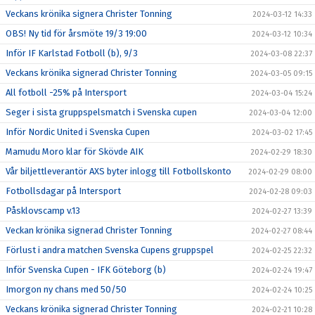
Veckans krönika signera Christer Tonning
2024-03-12 14:33
OBS! Ny tid för årsmöte 19/3 19:00
2024-03-12 10:34
Inför IF Karlstad Fotboll (b), 9/3
2024-03-08 22:37
Veckans krönika signerad Christer Tonning
2024-03-05 09:15
All fotboll -25% på Intersport
2024-03-04 15:24
Seger i sista gruppspelsmatch i Svenska cupen
2024-03-04 12:00
Inför Nordic United i Svenska Cupen
2024-03-02 17:45
Mamudu Moro klar för Skövde AIK
2024-02-29 18:30
Vår biljettleverantör AXS byter inlogg till Fotbollskonto
2024-02-29 08:00
Fotbollsdagar på Intersport
2024-02-28 09:03
Påsklovscamp v.13
2024-02-27 13:39
Veckan krönika signerad Christer Tonning
2024-02-27 08:44
Förlust i andra matchen Svenska Cupens gruppspel
2024-02-25 22:32
Inför Svenska Cupen - IFK Göteborg (b)
2024-02-24 19:47
Imorgon ny chans med 50/50
2024-02-24 10:25
Veckans krönika signerad Christer Tonning
2024-02-21 10:28