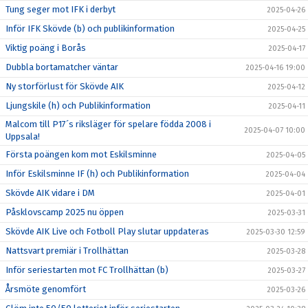
Tung seger mot IFK i derbyt
2025-04-26
Inför IFK Skövde (b) och publikinformation
2025-04-25
Viktig poäng i Borås
2025-04-17
Dubbla bortamatcher väntar
2025-04-16 19:00
Ny storförlust för Skövde AIK
2025-04-12
Ljungskile (h) och Publikinformation
2025-04-11
Malcom till P17´s riksläger för spelare födda 2008 i
2025-04-07 10:00
Uppsala!
Första poängen kom mot Eskilsminne
2025-04-05
Inför Eskilsminne IF (h) och Publikinformation
2025-04-04
Skövde AIK vidare i DM
2025-04-01
Påsklovscamp 2025 nu öppen
2025-03-31
Skövde AIK Live och Fotboll Play slutar uppdateras
2025-03-30 12:59
Nattsvart premiär i Trollhättan
2025-03-28
Inför seriestarten mot FC Trollhättan (b)
2025-03-27
Årsmöte genomfört
2025-03-26