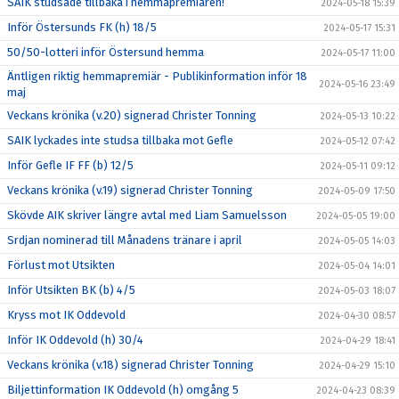
SAIK studsade tillbaka i hemmapremiären!
2024-05-18 15:39
Inför Östersunds FK (h) 18/5
2024-05-17 15:31
50/50-lotteri inför Östersund hemma
2024-05-17 11:00
Äntligen riktig hemmapremiär - Publikinformation inför 18
2024-05-16 23:49
maj
Veckans krönika (v.20) signerad Christer Tonning
2024-05-13 10:22
SAIK lyckades inte studsa tillbaka mot Gefle
2024-05-12 07:42
Inför Gefle IF FF (b) 12/5
2024-05-11 09:12
Veckans krönika (v.19) signerad Christer Tonning
2024-05-09 17:50
Skövde AIK skriver längre avtal med Liam Samuelsson
2024-05-05 19:00
Srdjan nominerad till Månadens tränare i april
2024-05-05 14:03
Förlust mot Utsikten
2024-05-04 14:01
Inför Utsikten BK (b) 4/5
2024-05-03 18:07
Kryss mot IK Oddevold
2024-04-30 08:57
Inför IK Oddevold (h) 30/4
2024-04-29 18:41
Veckans krönika (v.18) signerad Christer Tonning
2024-04-29 15:10
Biljettinformation IK Oddevold (h) omgång 5
2024-04-23 08:39