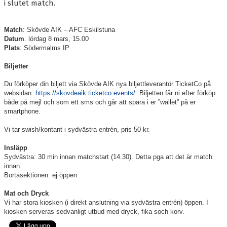
BLI MEDLEM
i slutet match.
KALENDER
Match
: Skövde AIK – AFC Eskilstuna
Datum
. lördag 8 mars, 15.00
VÅRA LAG/TRÄNARE
Plats
: Södermalms IP
GAMLA AIK
Biljetter
Du förköper din biljett via Skövde AIK nya biljettleverantör TicketCo på
websidan:
https://skovdeaik.ticketco.events/
. Biljetten får ni efter förköp
både på mejl och som ett sms och går att spara i er ”wallet” på er
smartphone.
Vi tar swish/kontant i sydvästra entrén, pris 50 kr.
Insläpp
Sydvästra: 30 min innan matchstart (14.30). Detta pga att det är match
innan.
Bortasektionen: ej öppen
Mat och Dryck
Vi har stora kiosken (i direkt anslutning via sydvästra entrén) öppen. I
kiosken serveras sedvanligt utbud med dryck, fika soch korv.