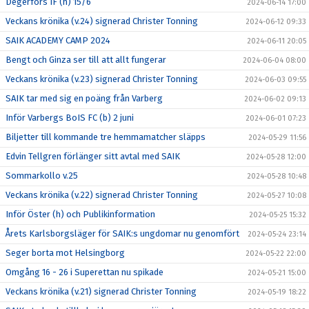
Degerfors IF (h) 15/6
2024-06-14 17:00
Veckans krönika (v.24) signerad Christer Tonning
2024-06-12 09:33
SAIK ACADEMY CAMP 2024
2024-06-11 20:05
Bengt och Ginza ser till att allt fungerar
2024-06-04 08:00
Veckans krönika (v.23) signerad Christer Tonning
2024-06-03 09:55
SAIK tar med sig en poäng från Varberg
2024-06-02 09:13
Inför Varbergs BoIS FC (b) 2 juni
2024-06-01 07:23
Biljetter till kommande tre hemmamatcher släpps
2024-05-29 11:56
Edvin Tellgren förlänger sitt avtal med SAIK
2024-05-28 12:00
Sommarkollo v.25
2024-05-28 10:48
Veckans krönika (v.22) signerad Christer Tonning
2024-05-27 10:08
Inför Öster (h) och Publikinformation
2024-05-25 15:32
Årets Karlsborgsläger för SAIK:s ungdomar nu genomfört
2024-05-24 23:14
Seger borta mot Helsingborg
2024-05-22 22:00
Omgång 16 - 26 i Superettan nu spikade
2024-05-21 15:00
Veckans krönika (v.21) signerad Christer Tonning
2024-05-19 18:22