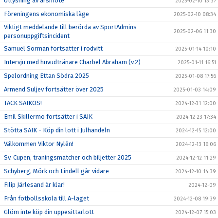
Utlysning av årsmöte
2025-02-10 13:37
Föreningens ekonomiska läge
2025-02-10 08:34
Viktigt meddelande till berörda av SportAdmins
2025-02-06 11:30
personuppgiftsincident
Samuel Sörman fortsätter i rödvitt
2025-01-14 10:10
Intervju med huvudtränare Charbel Abraham (v.2)
2025-01-11 16:51
Spelordning Ettan Södra 2025
2025-01-08 17:56
Armend Suljev fortsätter över 2025
2025-01-03 14:09
TACK SAIKOS!
2024-12-31 12:00
Emil Skillermo fortsätter i SAIK
2024-12-23 17:34
Stötta SAIK - Köp din lott i Julhandeln
2024-12-15 12:00
Välkommen Viktor Nylén!
2024-12-13 16:06
Sv. Cupen, träningsmatcher och biljetter 2025
2024-12-12 11:29
Schyberg, Mörk och Lindell går vidare
2024-12-10 14:39
Filip Järlesand är klar!
2024-12-09
Från fotbollsskola till A-laget
2024-12-08 19:39
Glöm inte köp din uppesittarlott
2024-12-07 15:03