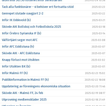
Glöm inte 50/50 lotteriet inför seriestarten
2025-03-24 10:38
Tack alla funktionärer - vi behöver ert fortsatta stöd
2025-03-23
Genrepet slutade oavgjort 2-2
2025-03-22
Inför IK Oddevold (b)
2025-03-21
Skövde AIK Bollskoj och Fotbollskola 2025
2025-03-18
Inför Örebro Syrianska IF (b)
2025-03-14
Välförtjänt seger mot AFC
2025-03-08
Inför AFC Eskilstuna (h)
2025-03-07
Skövde AIK - AFC Eskilstuna
2025-03-07
Knapp förlust mot Utsikten
2025-03-02
Inför Utsikten BK (b)
2025-03-01
Inför Malmö FF (h)
2025-02-23 15:02
Publikinformation in Malmö FF (h)
2025-02-22 18:08
Uppdatering av föreningens ekonomiska situation
2025-02-20 11:46
Skövde AIK - Malmö FF, 24 feb
2025-02-19 08:17
Utprovning medlemskläder 2025
2025-02-18 21:49