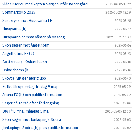
Vidoeintervju med kapten Sargon inför Rosengård
2025-06-05 17:22
Sommarkollo 2025
2025-05-29 12:29
Surt kryss mot Husqvarna FF
2025-05-28
Husqvarna (h)
2025-05-27
Husqvarna hemma väntar på onsdag
2025-05-25 19:47
Skön seger mot Ängelholm
2025-05-24
Ängelholms FF (b)
2025-05-23
Bottennapp i Oskarshamn
2025-05-18
Oskarshamn (b)
2025-05-16
Skövde AIK ger aldrig upp
2025-05-10
Fotbolltröjefredag fredag 9 maj
2025-05-09
Ariana FC (h) och publikinformation
2025-05-09
Seger på Torsö efter förlängning
2025-05-06
DM 1/16-final måndag 5 maj
2025-05-05 12:00
Skön seger mot Jönköpings Södra
2025-05-03
Jönköpings Södra (h) plus publikinformation
2025-05-02