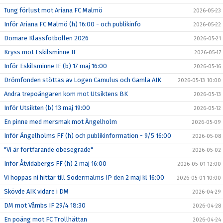
Tung förlust mot Ariana FC Malmö
2026-05-23
Inför Ariana FC Malmö (h) 16:00 - och publikinfo
2026-05-22
Domare Klassfotbollen 2026
2026-05-21
Kryss mot Eskilsminne IF
2026-05-17
Inför Eskilsminne IF (b) 17 maj 16:00
2026-05-16
Drömfonden stöttas av Logen Camulus och Gamla AIK
2026-05-13 10:00
Andra trepoängaren kom mot Utsiktens BK
2026-05-13
Inför Utsikten (b) 13 maj 19:00
2026-05-12
En pinne med mersmak mot Ängelholm
2026-05-09
Inför Ängelholms FF (h) och publikinformation - 9/5 16:00
2026-05-08
"Vi är fortfarande obesegrade"
2026-05-02
Inför Åtvidabergs FF (h) 2 maj 16:00
2026-05-01 12:00
Vi hoppas ni hittar till Södermalms IP den 2 maj kl 16:00
2026-05-01 10:00
Skövde AIK vidare i DM
2026-04-29
DM mot Våmbs IF 29/4 18:30
2026-04-28
En poäng mot FC Trollhättan
2026-04-24