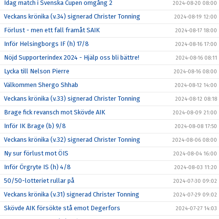
Idag match i Svenska Cupen omgång 2
2024-08-20 08:00
Veckans krönika (v.34) signerad Christer Tonning
2024-08-19 12:00
Förlust - men ett fall framåt SAIK
2024-08-17 18:00
Inför Helsingborgs IF (h) 17/8
2024-08-16 17:00
Nöjd Supporterindex 2024 - Hjälp oss bli bättre!
2024-08-16 08:11
Lycka till Nelson Pierre
2024-08-16 08:00
Välkommen Shergo Shhab
2024-08-12 14:00
Veckans krönika (v.33) signerad Christer Tonning
2024-08-12 08:18
Brage fick revansch mot Skövde AIK
2024-08-09 21:00
Inför IK Brage (b) 9/8
2024-08-08 17:50
Veckans krönika (v.32) signerad Christer Tonning
2024-08-06 08:00
Ny sur förlust mot ÖIS
2024-08-04 16:00
Inför Örgryte IS (h) 4/8
2024-08-03 11:20
50/50-lotteriet rullar på
2024-07-30 09:02
Veckans krönika (v.31) signerad Christer Tonning
2024-07-29 09:02
Skövde AIK försökte stå emot Degerfors
2024-07-27 14:03