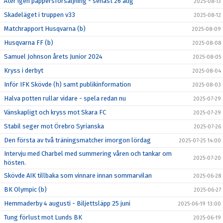
Åter igen pappersförsäljning - senast 26 aug
2025-08-13
Skadeläget i truppen v33
2025-08-12
Matchrapport Husqvarna (b)
2025-08-09
Husqvarna FF (b)
2025-08-08
Samuel Johnson årets Junior 2024
2025-08-05
Kryss i derbyt
2025-08-04
Inför IFK Skövde (h) samt publikinformation
2025-08-03
Halva potten rullar vidare - spela redan nu
2025-07-29
Vänskapligt och kryss mot Skara FC
2025-07-29
Stabil seger mot Örebro Syrianska
2025-07-26
Den första av två träningsmatcher imorgon lördag
2025-07-25 14:00
Intervju med Charbel med summering våren och tankar om
2025-07-20
hösten.
Skövde AIK tillbaka som vinnare innan sommarvilan
2025-06-28
BK Olympic (b)
2025-06-27
Hemmaderby 4 augusti - Biljettsläpp 25 juni
2025-06-19 13:00
Tung förlust mot Lunds BK
2025-06-19