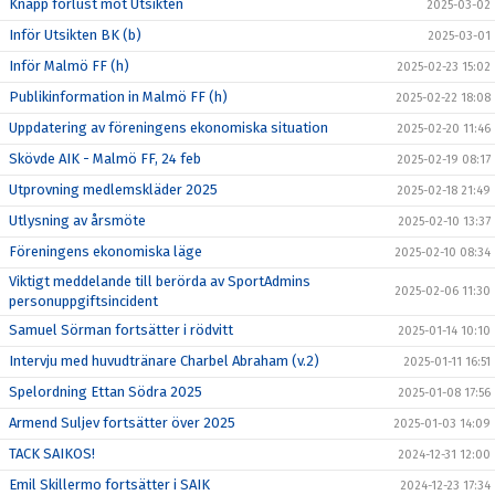
Knapp förlust mot Utsikten
2025-03-02
Inför Utsikten BK (b)
2025-03-01
Inför Malmö FF (h)
2025-02-23 15:02
Publikinformation in Malmö FF (h)
2025-02-22 18:08
Uppdatering av föreningens ekonomiska situation
2025-02-20 11:46
Skövde AIK - Malmö FF, 24 feb
2025-02-19 08:17
Utprovning medlemskläder 2025
2025-02-18 21:49
Utlysning av årsmöte
2025-02-10 13:37
Föreningens ekonomiska läge
2025-02-10 08:34
Viktigt meddelande till berörda av SportAdmins
2025-02-06 11:30
personuppgiftsincident
Samuel Sörman fortsätter i rödvitt
2025-01-14 10:10
Intervju med huvudtränare Charbel Abraham (v.2)
2025-01-11 16:51
Spelordning Ettan Södra 2025
2025-01-08 17:56
Armend Suljev fortsätter över 2025
2025-01-03 14:09
TACK SAIKOS!
2024-12-31 12:00
Emil Skillermo fortsätter i SAIK
2024-12-23 17:34