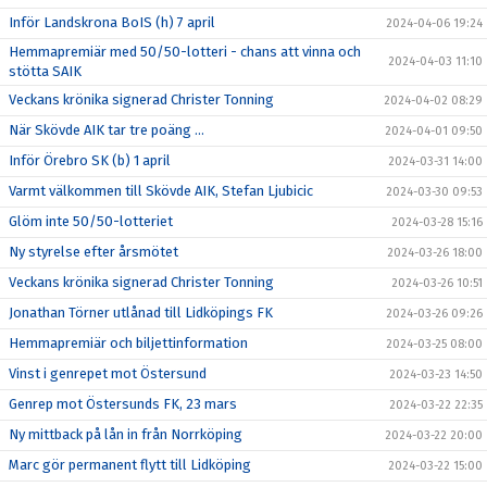
Inför Landskrona BoIS (h) 7 april
2024-04-06 19:24
Hemmapremiär med 50/50-lotteri - chans att vinna och
2024-04-03 11:10
stötta SAIK
Veckans krönika signerad Christer Tonning
2024-04-02 08:29
När Skövde AIK tar tre poäng ...
2024-04-01 09:50
Inför Örebro SK (b) 1 april
2024-03-31 14:00
Varmt välkommen till Skövde AIK, Stefan Ljubicic
2024-03-30 09:53
Glöm inte 50/50-lotteriet
2024-03-28 15:16
Ny styrelse efter årsmötet
2024-03-26 18:00
Veckans krönika signerad Christer Tonning
2024-03-26 10:51
Jonathan Törner utlånad till Lidköpings FK
2024-03-26 09:26
Hemmapremiär och biljettinformation
2024-03-25 08:00
Vinst i genrepet mot Östersund
2024-03-23 14:50
Genrep mot Östersunds FK, 23 mars
2024-03-22 22:35
Ny mittback på lån in från Norrköping
2024-03-22 20:00
Marc gör permanent flytt till Lidköping
2024-03-22 15:00