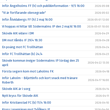
Inför Ängelholms FF (h) och publikinformation - 9/5 16:00
2026-05-08
"Vi är fortfarande obesegrade"
2026-05-02
Inför Åtvidabergs FF (h) 2 maj 16:00
2026-05-01 12:00
Vi hoppas ni hittar till Södermalms IP den 2 maj kl 16:00
2026-05-01 10:00
Skövde AIK vidare i DM
2026-04-29
DM mot Våmbs IF 29/4 18:30
2026-04-28
En poäng mot FC Trollhättan
2026-04-24
Inför FC Trollhättan (b) 24/4
2026-04-23
Skövde kommun inviger Södermalms IP lördag den 25
2026-04-22 13:30
april
Första segern kom mot Laholms FK
2026-04-18
Inför Laholm - Biljettinfo och kort snack med tränare
2026-04-17 16:00
Roberth
Skövde AIK är i sorg
2026-04-14
Nytt kryss för Skövde AIK
2026-04-11
Inför Kristianstad FC (b) 11/4 16:00
2026-04-10
Kryss i premiären mot Tvååkers IF
2026-04-06