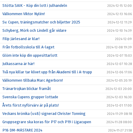
Stötta SAIK - Köp din lott i Julhandeln
2024-12-15 12:00
Välkommen Viktor Nylén!
2024-12-13 16:06
Sv. Cupen, träningsmatcher och biljetter 2025
2024-12-12 11:29
Schyberg, Mörk och Lindell går vidare
2024-12-10 14:39
Filip Järlesand är klar!
2024-12-09
Från fotbollsskola till A-laget
2024-12-08 19:39
Glöm inte köp din uppesittarlott
2024-12-07 15:03
Julkassarna är här!
2024-12-07 10:28
Två nya killar tar klivet upp från Akademi till i A-trupp
2024-12-06 17:06
Välkommen tillbaka Marc Agerborn!
2024-12-05 20:19
Tränartrojkan blickar framåt
2024-12-03 20:00
Svenska Cupens grupper lottade
2024-12-03 16:30
Årets först nyförvärv är på plats!
2024-12-01 17:00
Veckans krönika (v.48) signerad Christer Tonning
2024-11-29 08:18
Gruppsegrare ska koras för P17 och P19 i Ligacupen
2024-11-28 08:00
P16 DM-MÄSTARE 2024
2024-11-27 21:58