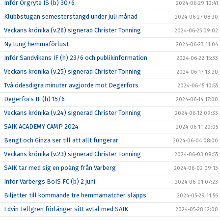
Inför Örgryte IS (b) 30/6
2024-06-29 10:41
Klubbstugan semesterstängd under juli månad
2024-06-27 08:30
Veckans krönika (v.26) signerad Christer Tonning
2024-06-25 09:02
Ny tung hemmaförlust
2024-06-23 11:04
Inför Sandvikens IF (h) 23/6 och publikinformation
2024-06-22 15:33
Veckans krönika (v.25) signerad Christer Tonning
2024-06-17 13:20
Två ödesdigra minuter avgjorde mot Degerfors
2024-06-15 10:55
Degerfors IF (h) 15/6
2024-06-14 17:00
Veckans krönika (v.24) signerad Christer Tonning
2024-06-12 09:33
SAIK ACADEMY CAMP 2024
2024-06-11 20:05
Bengt och Ginza ser till att allt fungerar
2024-06-04 08:00
Veckans krönika (v.23) signerad Christer Tonning
2024-06-03 09:55
SAIK tar med sig en poäng från Varberg
2024-06-02 09:13
Inför Varbergs BoIS FC (b) 2 juni
2024-06-01 07:23
Biljetter till kommande tre hemmamatcher släpps
2024-05-29 11:56
Edvin Tellgren förlänger sitt avtal med SAIK
2024-05-28 12:00