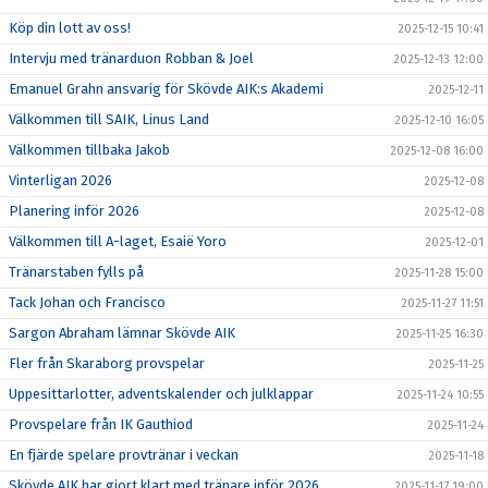
Köp din lott av oss!
2025-12-15 10:41
Intervju med tränarduon Robban & Joel
2025-12-13 12:00
Emanuel Grahn ansvarig för Skövde AIK:s Akademi
2025-12-11
Välkommen till SAIK, Linus Land
2025-12-10 16:05
Välkommen tillbaka Jakob
2025-12-08 16:00
Vinterligan 2026
2025-12-08
Planering inför 2026
2025-12-08
Välkommen till A-laget, Esaië Yoro
2025-12-01
Tränarstaben fylls på
2025-11-28 15:00
Tack Johan och Francisco
2025-11-27 11:51
Sargon Abraham lämnar Skövde AIK
2025-11-25 16:30
Fler från Skaraborg provspelar
2025-11-25
Uppesittarlotter, adventskalender och julklappar
2025-11-24 10:55
Provspelare från IK Gauthiod
2025-11-24
En fjärde spelare provtränar i veckan
2025-11-18
Skövde AIK har gjort klart med tränare inför 2026
2025-11-17 19:00