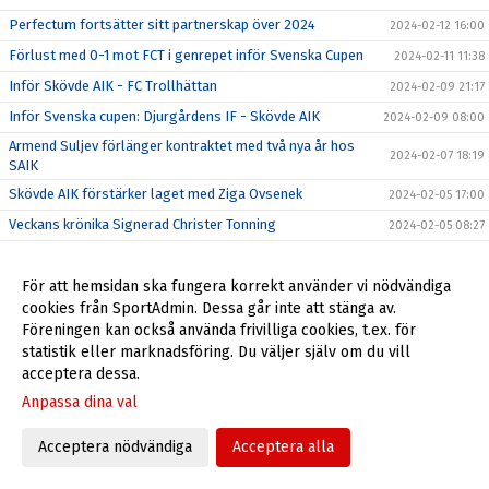
Perfectum fortsätter sitt partnerskap över 2024
2024-02-12 16:00
Förlust med 0-1 mot FCT i genrepet inför Svenska Cupen
2024-02-11 11:38
Inför Skövde AIK - FC Trollhättan
2024-02-09 21:17
Inför Svenska cupen: Djurgårdens IF - Skövde AIK
2024-02-09 08:00
Armend Suljev förlänger kontraktet med två nya år hos
2024-02-07 18:19
SAIK
Skövde AIK förstärker laget med Ziga Ovsenek
2024-02-05 17:00
Veckans krönika Signerad Christer Tonning
2024-02-05 08:27
Mållös match mot Degerfors
2024-02-03 18:17
Bildsvep från Degerfors (b) 3 feb
För att hemsidan ska fungera korrekt använder vi nödvändiga
2024-02-03 18:16
cookies från SportAdmin. Dessa går inte att stänga av.
Rapp Fastigheter fortsatt Guldpartner under 2024
2024-02-02 08:00
Föreningen kan också använda frivilliga cookies, t.ex. för
Intresseanmälan SAIK Akademi 2025
2024-02-01 20:05
statistik eller marknadsföring. Du väljer själv om du vill
acceptera dessa.
Träningsmatch mot Degerfors på Stora Valla
2024-02-01 09:12
Anpassa dina val
Filip Schyberg vinner Guldbollan 2023
2024-01-27 14:22
Välkomna till Skövde AIK!
2023-05-08 07:56
Acceptera nödvändiga
Acceptera alla
Skövde AIK Live-Appen
2023-01-11 08:00