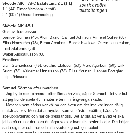
BLI MEDLEM
Skövde AIK – AFC Eskilstuna 2-1 (1-1)
spark avgöra
1-1
(44) Elmar Abraham (straff)
tillställningen
KALENDER
2-1 (90+1) Oscar Lennerskog
VÅRA LAG/TRÄNARE
Skövde AIK 4-5-1
Gustav Torstensson
Samuel Sörman (45), Aldin Basic, Samuel Johnson, Armend Suljev (60)
GAMLA AIK
Elias Nordström (78), Elmar Abraham, Enock Kwakwa, Oscar Lennerskog,
Emil Skillermo (78)
Walter Ansgariusson (60)
Ersättare
Liam Samuelsson (45), Gottfrid Elofsson (60), Marc Agerborn (60), Erik
Ström (78), Valdemar Linnarsson (78), Elias Younan, Hannes Forsgård,
Filip Järlesand
Samuel Sörman efter matchen
-
Jag bytte som planerat efter första halvlek, säger Samuel. Det var kul
att jag kunde spela 45 minuter efter min långvariga skada.
-
Matchen som sådan var väl så där, även om det inte var ingen dålig
match av oss. Men det är mycket som vi måste förbättra, både vår
speluppbyggnad och när de pressar oss. Det är bra att veta vad vi ska
jobba på nu när det bara är några veckor kvar tills serien börjar. Det börjar
sätta sig mer och mer och alla sköter sig och gör jobbet.