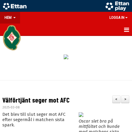
HEM
LOGGA IN
GÅ PÅ MATCH
PARTNERS
SOUVENIRER/WEBSHOP
FÖRENINGEN
KONTAKT
Välförtjänt seger mot AFC
<
>
DOKUMENT
2025-03-08
Det blev till slut seger mot AFC
MEDLEMSINFO
efter segermål i matchen sista
Oscar slet bra på
spark.
mittfältet och kunde
med matchens sista