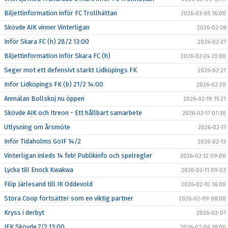
Biljettinformation inför FC Trollhättan
2026-03-05 16:00
Skövde AIK vinner Vinterligan
2026-02-28
Inför Skara FC (h) 28/2 13:00
2026-02-27
Biljettinformation inför Skara FC (h)
2026-02-24 23:00
Seger mot ett defensivt starkt Lidköpings FK
2026-02-21
Inför Lidköpings FK (b) 21/2 14:00
2026-02-20
Anmälan Bollskoj nu öppen
2026-02-19 15:21
Skövde AIK och Itreon - Ett hållbart samarbete
2026-02-17 07:30
Utlysning om årsmöte
2026-02-17
Inför Tidaholms GoIF 14/2
2026-02-13
Vinterligan inleds 14 feb! Publikinfo och spelregler
2026-02-12 09:00
Lycka till Enock Kwakwa
2026-02-11 09:02
Filip Järlesand till IK Oddevold
2026-02-10 16:00
Stora Coop fortsätter som en viktig partner
2026-02-09 08:00
Kryss i derbyt
2026-02-07
IFK Skövde 7/2 13:00
2026-02-06 18:00