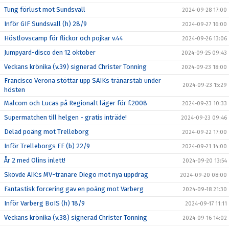
Tung förlust mot Sundsvall
2024-09-28 17:00
Inför GIF Sundsvall (h) 28/9
2024-09-27 16:00
Höstlovscamp för flickor och pojkar v.44
2024-09-26 13:06
Jumpyard-disco den 12 oktober
2024-09-25 09:43
Veckans krönika (v.39) signerad Christer Tonning
2024-09-23 18:00
Francisco Verona stöttar upp SAIKs tränarstab under
2024-09-23 15:29
hösten
Malcom och Lucas på Regionalt läger för f.2008
2024-09-23 10:33
Supermatchen till helgen - gratis inträde!
2024-09-23 09:46
Delad poäng mot Trelleborg
2024-09-22 17:00
Inför Trelleborgs FF (b) 22/9
2024-09-21 14:00
År 2 med Olins inlett!
2024-09-20 13:54
Skövde AIK:s MV-tränare Diego mot nya uppdrag
2024-09-20 08:00
Fantastisk forcering gav en poäng mot Varberg
2024-09-18 21:30
Inför Varberg BoIS (h) 18/9
2024-09-17 11:11
Veckans krönika (v.38) signerad Christer Tonning
2024-09-16 14:02