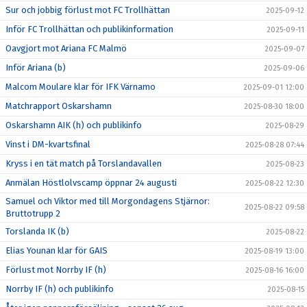
Sur och jobbig förlust mot FC Trollhättan
2025-09-12
Inför FC Trollhättan och publikinformation
2025-09-11
Oavgjort mot Ariana FC Malmö
2025-09-07
Inför Ariana (b)
2025-09-06
Malcom Moulare klar för IFK Värnamo
2025-09-01 12:00
Matchrapport Oskarshamn
2025-08-30 18:00
Oskarshamn AIK (h) och publikinfo
2025-08-29
Vinst i DM-kvartsfinal
2025-08-28 07:44
Kryss i en tät match på Torslandavallen
2025-08-23
Anmälan Höstlolvscamp öppnar 24 augusti
2025-08-22 12:30
Samuel och Viktor med till Morgondagens Stjärnor:
2025-08-22 09:58
Bruttotrupp 2
Torslanda IK (b)
2025-08-22
Elias Younan klar för GAIS
2025-08-19 13:00
Förlust mot Norrby IF (h)
2025-08-16 16:00
Norrby IF (h) och publikinfo
2025-08-15