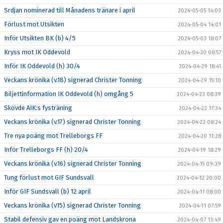
Srdjan nominerad till Månadens tränare i april
2024-05-05 14:03
Förlust mot Utsikten
2024-05-04 14:01
Inför Utsikten BK (b) 4/5
2024-05-03 18:07
Kryss mot IK Oddevold
2024-04-30 08:57
Inför IK Oddevold (h) 30/4
2024-04-29 18:41
Veckans krönika (v.18) signerad Christer Tonning
2024-04-29 15:10
Biljettinformation IK Oddevold (h) omgång 5
2024-04-23 08:39
Skövde AIK:s fysträning
2024-04-22 17:34
Veckans krönika (v.17) signerad Christer Tonning
2024-04-22 08:24
Tre nya poäng mot Trelleborgs FF
2024-04-20 11:28
Inför Trelleborgs FF (h) 20/4
2024-04-19 18:29
Veckans krönika (v.16) signerad Christer Tonning
2024-04-15 09:39
Tung förlust mot GIF Sundsvall
2024-04-12 20:00
Inför GIF Sundsvall (b) 12 april
2024-04-11 08:00
Veckans krönika (v15) signerad Christer Tonning
2024-04-11 07:59
Stabil defensiv gav en poäng mot Landskrona
2024-04-07 13:49