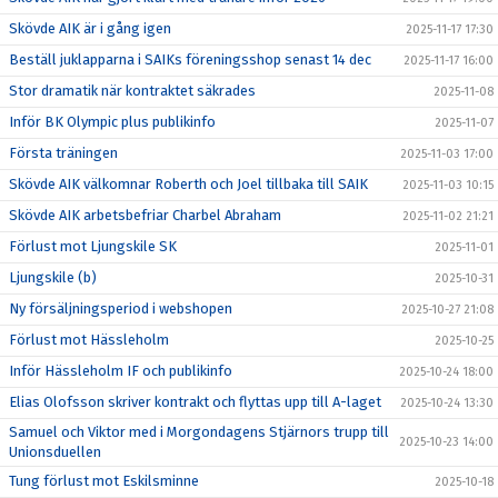
Skövde AIK är i gång igen
2025-11-17 17:30
Beställ juklapparna i SAIKs föreningsshop senast 14 dec
2025-11-17 16:00
Stor dramatik när kontraktet säkrades
2025-11-08
Inför BK Olympic plus publikinfo
2025-11-07
Första träningen
2025-11-03 17:00
Skövde AIK välkomnar Roberth och Joel tillbaka till SAIK
2025-11-03 10:15
Skövde AIK arbetsbefriar Charbel Abraham
2025-11-02 21:21
Förlust mot Ljungskile SK
2025-11-01
Ljungskile (b)
2025-10-31
Ny försäljningsperiod i webshopen
2025-10-27 21:08
Förlust mot Hässleholm
2025-10-25
Inför Hässleholm IF och publikinfo
2025-10-24 18:00
Elias Olofsson skriver kontrakt och flyttas upp till A-laget
2025-10-24 13:30
Samuel och Viktor med i Morgondagens Stjärnors trupp till
2025-10-23 14:00
Unionsduellen
Tung förlust mot Eskilsminne
2025-10-18