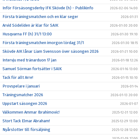
Inför Försäsongsderby IFK Skövde (h) - Publikinfo
2026-02-06 14:00
Första träningsmatchen och en klar seger
2026-01-31
Arvid Södeliden är klar för SAIK
2026-01-30 20:00
Husqvarna FF (h) 31/1 13:00
2026-01-30 19:10
Första träningsmatchen imorgon lördag 31/1
2026-01-30 18:15
Skövde AIK lånar Liam Svensson över säsongen 2026
2026-01-21 10:00
Intervju med tränarduon 17 jan
2026-01-18 12:26
Samuel Sörman fortsätter i SAIK
2026-01-16 13:00
Tack för allt Arre!
2026-01-15 10:10
Provspelare i januari
2026-01-14
Träningsmatcher 2026
2026-01-13 20:00
Uppstart säsongen 2026
2026-01-07
Välkommen Ammar Ibrahimovic!
2025-12-31 12:00
Stort Tack Elmar Abraham!
2025-12-29 13:00
Nyårslotter till försäljning
2025-12-28 12:00
2025-12-19 17:00