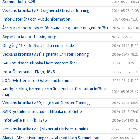
Sommarkollo v.25
2024-05-28 10:48
Veckans krönika (v.22) signerad Christer Tonning
2024-05-27 10:08
Inför Öster (h) och Publikinformation
2024-05-25 15:32
Årets Karlsborgsläger för SAIK:s ungdomar nu genomfört
2024-05-24 23:14
Seger borta mot Helsingborg
2024-05-22 22:00
Omgång 16 - 26 i Superettan nu spikade
2024-05-21 15:00
Veckans krönika (v.21) signerad Christer Tonning
2024-05-19 18:22
SAIK studsade tillbaka i hemmapremiären!
2024-05-18 15:39
Inför Östersunds FK (h) 18/5
2024-05-17 15:31
50/50-lotteri inför Östersund hemma
2024-05-17 11:00
Äntligen riktig hemmapremiär - Publikinformation inför 18
2024-05-16 23:49
maj
Veckans krönika (v.20) signerad Christer Tonning
2024-05-13 10:22
SAIK lyckades inte studsa tillbaka mot Gefle
2024-05-12 07:42
Inför Gefle IF FF (b) 12/5
2024-05-11 09:12
Veckans krönika (v.19) signerad Christer Tonning
2024-05-09 17:50
Skövde AIK skriver längre avtal med Liam Samuelsson
2024-05-05 19:00