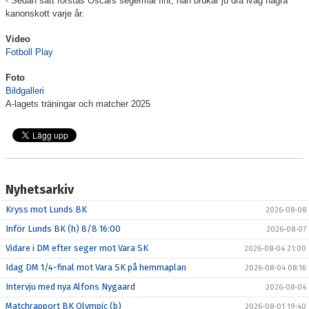
- Sedan satt förstås Oscars segermål fint, han brukar ju dra iväg några
kanonskott varje år.
Video
Fotboll Play
Foto
Bildgalleri
A-lagets träningar och matcher 2025
Nyhetsarkiv
Kryss mot Lunds BK
2026-08-08
Inför Lunds BK (h) 8/8 16:00
2026-08-07
Vidare i DM efter seger mot Vara SK
2026-08-04 21:00
Idag DM 1/4-final mot Vara SK på hemmaplan
2026-08-04 08:16
Intervju med nya Alfons Nygaard
2026-08-04
Matchrapport BK Olympic (b)
2026-08-01 19:40