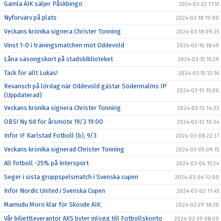
Gamla AIK säljer Påskbingo
2024-03-22 11:51
Nyförvärv på plats
2024-03-18 19:00
Veckans krönika signera Christer Tonning
2024-03-18 09:25
Vinst 1-0 i träningsmatchen mot Oddevold
2024-03-16 18:49
Låna säsongskort på stadsbiblioteket
2024-03-15 15:29
Tack för allt Lukas!
2024-03-15 12:16
Revansch på lördag när Oddevold gästar Södermalms IP
2024-03-13 15:00
(Uppdaterad)
Veckans krönika signera Christer Tonning
2024-03-12 14:33
OBS! Ny tid för årsmöte 19/3 19:00
2024-03-12 10:34
Inför IF Karlstad Fotboll (b), 9/3
2024-03-08 22:37
Veckans krönika signerad Christer Tonning
2024-03-05 09:15
All fotboll -25% på Intersport
2024-03-04 15:24
Seger i sista gruppspelsmatch i Svenska cupen
2024-03-04 12:00
Inför Nordic United i Svenska Cupen
2024-03-02 17:45
Mamudu Moro klar för Skövde AIK
2024-02-29 18:30
Vår biljettleverantör AXS byter inlogg till Fotbollskonto
2024-02-29 08:00