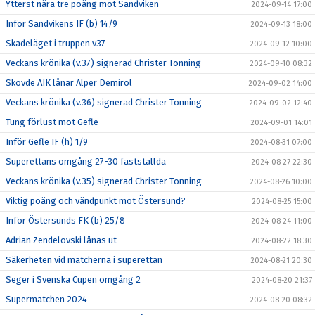
Ytterst nära tre poäng mot Sandviken
2024-09-14 17:00
Inför Sandvikens IF (b) 14/9
2024-09-13 18:00
Skadeläget i truppen v37
2024-09-12 10:00
Veckans krönika (v.37) signerad Christer Tonning
2024-09-10 08:32
Skövde AIK lånar Alper Demirol
2024-09-02 14:00
Veckans krönika (v.36) signerad Christer Tonning
2024-09-02 12:40
Tung förlust mot Gefle
2024-09-01 14:01
Inför Gefle IF (h) 1/9
2024-08-31 07:00
Superettans omgång 27-30 fastställda
2024-08-27 22:30
Veckans krönika (v.35) signerad Christer Tonning
2024-08-26 10:00
Viktig poäng och vändpunkt mot Östersund?
2024-08-25 15:00
Inför Östersunds FK (b) 25/8
2024-08-24 11:00
Adrian Zendelovski lånas ut
2024-08-22 18:30
Säkerheten vid matcherna i superettan
2024-08-21 20:30
Seger i Svenska Cupen omgång 2
2024-08-20 21:37
Supermatchen 2024
2024-08-20 08:32