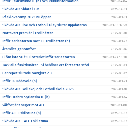
Inför Eskilsminne IF (h) och Publikinformation
2025-04-04
Skövde AIK vidare i DM
2025-04-01
Påsklovscamp 2025 nu öppen
2025-03-31
Skövde AIK Live och Fotboll Play slutar uppdateras
2025-03-30 12:59
Nattsvart premiär i Trollhättan
2025-03-28
Inför seriestarten mot FC Trollhättan (b)
2025-03-27
Årsmöte genomfört
2025-03-26
Glöm inte 50/50 lotteriet inför seriestarten
2025-03-24 10:38
Tack alla funktionärer - vi behöver ert fortsatta stöd
2025-03-23
Genrepet slutade oavgjort 2-2
2025-03-22
Inför IK Oddevold (b)
2025-03-21
Skövde AIK Bollskoj och Fotbollskola 2025
2025-03-18
Inför Örebro Syrianska IF (b)
2025-03-14
Välförtjänt seger mot AFC
2025-03-08
Inför AFC Eskilstuna (h)
2025-03-07
Skövde AIK - AFC Eskilstuna
2025-03-07