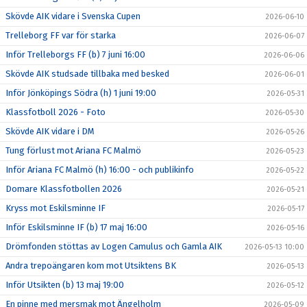
Skövde AIK vidare i Svenska Cupen
2026-06-10
Trelleborg FF var för starka
2026-06-07
Inför Trelleborgs FF (b) 7 juni 16:00
2026-06-06
Skövde AIK studsade tillbaka med besked
2026-06-01
Inför Jönköpings Södra (h) 1 juni 19:00
2026-05-31
Klassfotboll 2026 - Foto
2026-05-30
Skövde AIK vidare i DM
2026-05-26
Tung förlust mot Ariana FC Malmö
2026-05-23
Inför Ariana FC Malmö (h) 16:00 - och publikinfo
2026-05-22
Domare Klassfotbollen 2026
2026-05-21
Kryss mot Eskilsminne IF
2026-05-17
Inför Eskilsminne IF (b) 17 maj 16:00
2026-05-16
Drömfonden stöttas av Logen Camulus och Gamla AIK
2026-05-13 10:00
Andra trepoängaren kom mot Utsiktens BK
2026-05-13
Inför Utsikten (b) 13 maj 19:00
2026-05-12
En pinne med mersmak mot Ängelholm
2026-05-09