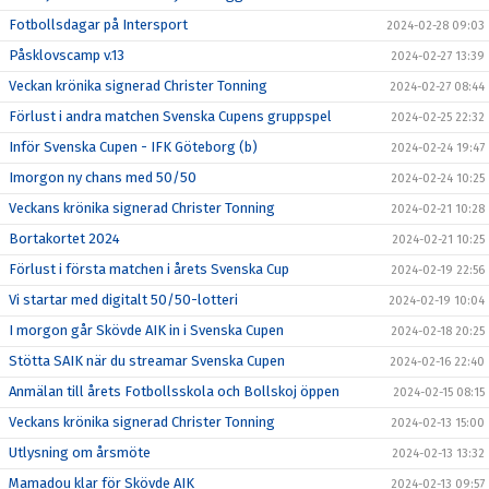
Fotbollsdagar på Intersport
2024-02-28 09:03
Påsklovscamp v.13
2024-02-27 13:39
Veckan krönika signerad Christer Tonning
2024-02-27 08:44
Förlust i andra matchen Svenska Cupens gruppspel
2024-02-25 22:32
Inför Svenska Cupen - IFK Göteborg (b)
2024-02-24 19:47
Imorgon ny chans med 50/50
2024-02-24 10:25
Veckans krönika signerad Christer Tonning
2024-02-21 10:28
Bortakortet 2024
2024-02-21 10:25
Förlust i första matchen i årets Svenska Cup
2024-02-19 22:56
Vi startar med digitalt 50/50-lotteri
2024-02-19 10:04
I morgon går Skövde AIK in i Svenska Cupen
2024-02-18 20:25
Stötta SAIK när du streamar Svenska Cupen
2024-02-16 22:40
Anmälan till årets Fotbollsskola och Bollskoj öppen
2024-02-15 08:15
Veckans krönika signerad Christer Tonning
2024-02-13 15:00
Utlysning om årsmöte
2024-02-13 13:32
Mamadou klar för Skövde AIK
2024-02-13 09:57