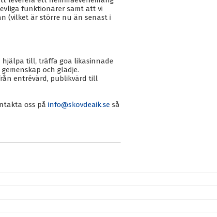
ta att leverera ett hemmaevenemang
evliga funktionärer samt att vi
n (vilket är större nu än senast i
jälpa till, träffa goa likasinnade
k, gemenskap och glädje.
rån entrévärd, publikvärd till
kontakta oss på
info@skovdeaik.se
så