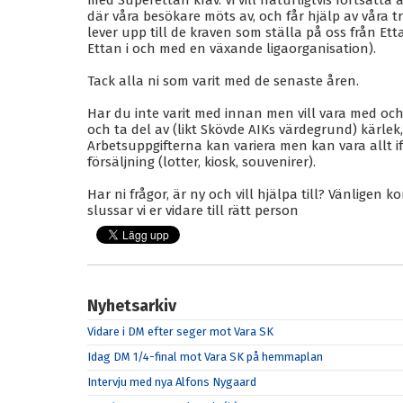
med Superettan krav. Vi vill naturligtvis fortsät
där våra besökare möts av, och får hjälp av våra tr
lever upp till de kraven som ställa på oss från Etta
Ettan i och med en växande ligaorganisation).
Tack alla ni som varit med de senaste åren.
Har du inte varit med innan men vill vara med och h
och ta del av (likt Skövde AIKs värdegrund) kärle
Arbetsuppgifterna kan variera men kan vara allt if
försäljning (lotter, kiosk, souvenirer).
Har ni frågor, är ny och vill hjälpa till? Vänligen 
slussar vi er vidare till rätt person
Nyhetsarkiv
Vidare i DM efter seger mot Vara SK
Idag DM 1/4-final mot Vara SK på hemmaplan
Intervju med nya Alfons Nygaard