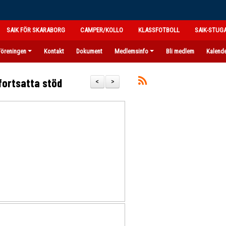
SAIK FÖR SKARABORG
CAMPER/KOLLO
KLASSFOTBOLL
SAIK-STUG
Föreningen
Kontakt
Dokument
Medlemsinfo
Bli medlem
Kalend
 fortsatta stöd
<
>