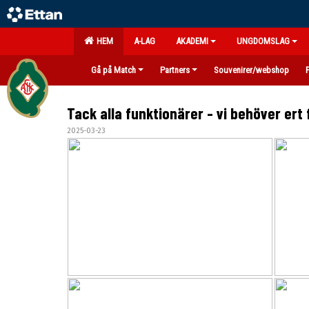
HEM
A-LAG
AKADEMI
UNGDOMSLAG
Gå på Match
Partners
Souvenirer/webshop
Tack alla funktionärer - vi behöver ert
2025-03-23