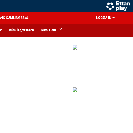
ANS SAMLINGSSAL
LOGGA IN
er
Våra lag/tränare
Gamla AIK