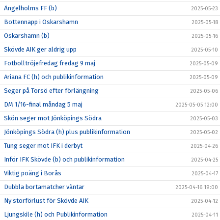
Ängelholms FF (b)
2025-05-23
Bottennapp i Oskarshamn
2025-05-18
Oskarshamn (b)
2025-05-16
Skövde AIK ger aldrig upp
2025-05-10
Fotbolltröjefredag fredag 9 maj
2025-05-09
Ariana FC (h) och publikinformation
2025-05-09
Seger på Torsö efter förlängning
2025-05-06
DM 1/16-final måndag 5 maj
2025-05-05 12:00
Skön seger mot Jönköpings Södra
2025-05-03
Jönköpings Södra (h) plus publikinformation
2025-05-02
Tung seger mot IFK i derbyt
2025-04-26
Inför IFK Skövde (b) och publikinformation
2025-04-25
Viktig poäng i Borås
2025-04-17
Dubbla bortamatcher väntar
2025-04-16 19:00
Ny storförlust för Skövde AIK
2025-04-12
Ljungskile (h) och Publikinformation
2025-04-11