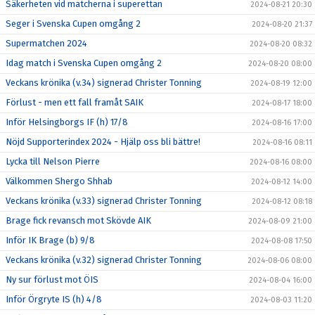
Säkerheten vid matcherna i superettan
2024-08-21 20:30
Seger i Svenska Cupen omgång 2
2024-08-20 21:37
Supermatchen 2024
2024-08-20 08:32
Idag match i Svenska Cupen omgång 2
2024-08-20 08:00
Veckans krönika (v.34) signerad Christer Tonning
2024-08-19 12:00
Förlust - men ett fall framåt SAIK
2024-08-17 18:00
Inför Helsingborgs IF (h) 17/8
2024-08-16 17:00
Nöjd Supporterindex 2024 - Hjälp oss bli bättre!
2024-08-16 08:11
Lycka till Nelson Pierre
2024-08-16 08:00
Välkommen Shergo Shhab
2024-08-12 14:00
Veckans krönika (v.33) signerad Christer Tonning
2024-08-12 08:18
Brage fick revansch mot Skövde AIK
2024-08-09 21:00
Inför IK Brage (b) 9/8
2024-08-08 17:50
Veckans krönika (v.32) signerad Christer Tonning
2024-08-06 08:00
Ny sur förlust mot ÖIS
2024-08-04 16:00
Inför Örgryte IS (h) 4/8
2024-08-03 11:20