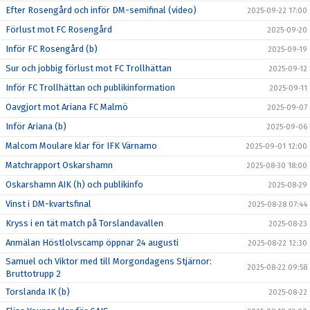
Efter Rosengård och inför DM-semifinal (video)
2025-09-22 17:00
Förlust mot FC Rosengård
2025-09-20
Inför FC Rosengård (b)
2025-09-19
Sur och jobbig förlust mot FC Trollhättan
2025-09-12
Inför FC Trollhättan och publikinformation
2025-09-11
Oavgjort mot Ariana FC Malmö
2025-09-07
Inför Ariana (b)
2025-09-06
Malcom Moulare klar för IFK Värnamo
2025-09-01 12:00
Matchrapport Oskarshamn
2025-08-30 18:00
Oskarshamn AIK (h) och publikinfo
2025-08-29
Vinst i DM-kvartsfinal
2025-08-28 07:44
Kryss i en tät match på Torslandavallen
2025-08-23
Anmälan Höstlolvscamp öppnar 24 augusti
2025-08-22 12:30
Samuel och Viktor med till Morgondagens Stjärnor:
2025-08-22 09:58
Bruttotrupp 2
Torslanda IK (b)
2025-08-22