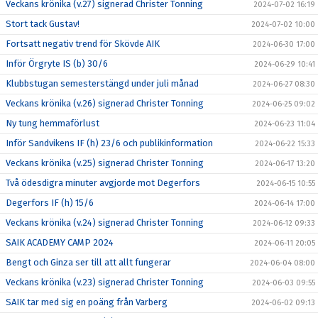
Veckans krönika (v.27) signerad Christer Tonning
2024-07-02 16:19
Stort tack Gustav!
2024-07-02 10:00
Fortsatt negativ trend för Skövde AIK
2024-06-30 17:00
Inför Örgryte IS (b) 30/6
2024-06-29 10:41
Klubbstugan semesterstängd under juli månad
2024-06-27 08:30
Veckans krönika (v.26) signerad Christer Tonning
2024-06-25 09:02
Ny tung hemmaförlust
2024-06-23 11:04
Inför Sandvikens IF (h) 23/6 och publikinformation
2024-06-22 15:33
Veckans krönika (v.25) signerad Christer Tonning
2024-06-17 13:20
Två ödesdigra minuter avgjorde mot Degerfors
2024-06-15 10:55
Degerfors IF (h) 15/6
2024-06-14 17:00
Veckans krönika (v.24) signerad Christer Tonning
2024-06-12 09:33
SAIK ACADEMY CAMP 2024
2024-06-11 20:05
Bengt och Ginza ser till att allt fungerar
2024-06-04 08:00
Veckans krönika (v.23) signerad Christer Tonning
2024-06-03 09:55
SAIK tar med sig en poäng från Varberg
2024-06-02 09:13