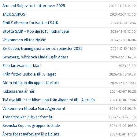
Armend Suljev fortsätter över 2025
2025-01-03 14:09
TACK SAIKOS!
2024-12-31 12:00
Emil Skillermo fortsätter i SAIK
2024-12-23 17:34
Stötta SAIK - Köp din lott i Julhandeln
2024-12-15 12:00
Välkommen Viktor Nylén!
2024-12-13 16:06
Sv. Cupen, träningsmatcher och biljetter 2025
2024-12-12 11:29
Schyberg, Mörk och Lindell går vidare
2024-12-10 14:39
Filip Järlesand är klar!
2024-12-09
Från fotbollsskola till A-laget
2024-12-08 19:39
Glöm inte köp din uppesittarlott
2024-12-07 15:03
Julkassarna är här!
2024-12-07 10:28
Två nya killar tar klivet upp från Akademi till i A-trupp
2024-12-06 17:06
Välkommen tillbaka Marc Agerborn!
2024-12-05 20:19
Tränartrojkan blickar framåt
2024-12-03 20:00
Svenska Cupens grupper lottade
2024-12-03 16:30
Årets först nyförvärv är på plats!
2024-12-01 17:00