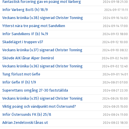
Fantastisk forcering gav en poäng mot Varberg
2024-09-18 21:30
Inför Varberg BoIS (h) 18/9
2024-09-17 11:11
Veckans krönika (v.38) signerad Christer Tonning
2024-09-16 14:02
Ytterst nära tre poäng mot Sandviken
2024-09-14 17:00
Inför Sandvikens IF (b) 14/9
2024-09-13 18:00
Skadeläget i truppen v37
2024-09-12 10:00
Veckans krönika (v.37) signerad Christer Tonning
2024-09-10 08:32
Skövde AIK lånar Alper Demirol
2024-09-02 14:00
Veckans krönika (v.36) signerad Christer Tonning
2024-09-02 12:40
Tung förlust mot Gefle
2024-09-01 14:01
Inför Gefle IF (h) 1/9
2024-08-31 07:00
Superettans omgång 27-30 fastställda
2024-08-27 22:30
Veckans krönika (v.35) signerad Christer Tonning
2024-08-26 10:00
Viktig poäng och vändpunkt mot Östersund?
2024-08-25 15:00
Inför Östersunds FK (b) 25/8
2024-08-24 11:00
Adrian Zendelovski lånas ut
2024-08-22 18:30