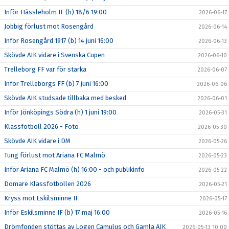
Inför Hässleholm IF (h) 18/6 19:00
2026-06-17
Jobbig förlust mot Rosengård
2026-06-14
Inför Rosengård 1917 (b) 14 juni 16:00
2026-06-13
Skövde AIK vidare i Svenska Cupen
2026-06-10
Trelleborg FF var för starka
2026-06-07
Inför Trelleborgs FF (b) 7 juni 16:00
2026-06-06
Skövde AIK studsade tillbaka med besked
2026-06-01
Inför Jönköpings Södra (h) 1 juni 19:00
2026-05-31
Klassfotboll 2026 - Foto
2026-05-30
Skövde AIK vidare i DM
2026-05-26
Tung förlust mot Ariana FC Malmö
2026-05-23
Inför Ariana FC Malmö (h) 16:00 - och publikinfo
2026-05-22
Domare Klassfotbollen 2026
2026-05-21
Kryss mot Eskilsminne IF
2026-05-17
Inför Eskilsminne IF (b) 17 maj 16:00
2026-05-16
Drömfonden stöttas av Logen Camulus och Gamla AIK
2026-05-13 10:00