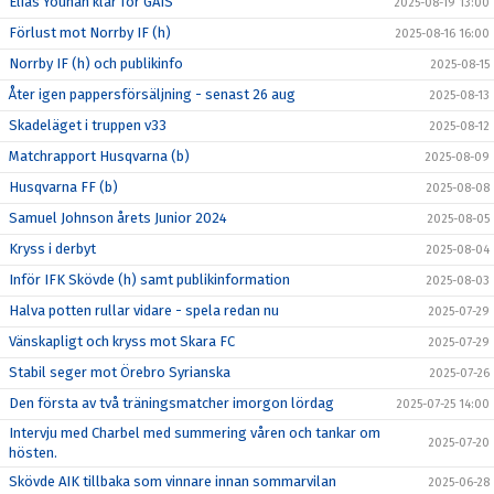
Elias Younan klar för GAIS
2025-08-19 13:00
Förlust mot Norrby IF (h)
2025-08-16 16:00
Norrby IF (h) och publikinfo
2025-08-15
Åter igen pappersförsäljning - senast 26 aug
2025-08-13
Skadeläget i truppen v33
2025-08-12
Matchrapport Husqvarna (b)
2025-08-09
Husqvarna FF (b)
2025-08-08
Samuel Johnson årets Junior 2024
2025-08-05
Kryss i derbyt
2025-08-04
Inför IFK Skövde (h) samt publikinformation
2025-08-03
Halva potten rullar vidare - spela redan nu
2025-07-29
Vänskapligt och kryss mot Skara FC
2025-07-29
Stabil seger mot Örebro Syrianska
2025-07-26
Den första av två träningsmatcher imorgon lördag
2025-07-25 14:00
Intervju med Charbel med summering våren och tankar om
2025-07-20
hösten.
Skövde AIK tillbaka som vinnare innan sommarvilan
2025-06-28