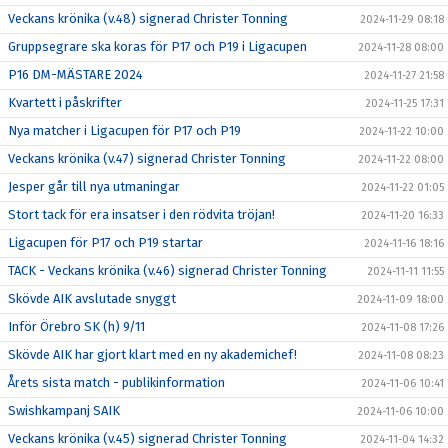
Veckans krönika (v.48) signerad Christer Tonning
2024-11-29 08:18
Gruppsegrare ska koras för P17 och P19 i Ligacupen
2024-11-28 08:00
P16 DM-MÄSTARE 2024
2024-11-27 21:58
Kvartett i påskrifter
2024-11-25 17:31
Nya matcher i Ligacupen för P17 och P19
2024-11-22 10:00
Veckans krönika (v.47) signerad Christer Tonning
2024-11-22 08:00
Jesper går till nya utmaningar
2024-11-22 01:05
Stort tack för era insatser i den rödvita tröjan!
2024-11-20 16:33
Ligacupen för P17 och P19 startar
2024-11-16 18:16
TACK - Veckans krönika (v.46) signerad Christer Tonning
2024-11-11 11:55
Skövde AIK avslutade snyggt
2024-11-09 18:00
Inför Örebro SK (h) 9/11
2024-11-08 17:26
Skövde AIK har gjort klart med en ny akademichef!
2024-11-08 08:23
Årets sista match - publikinformation
2024-11-06 10:41
Swishkampanj SAIK
2024-11-06 10:00
Veckans krönika (v.45) signerad Christer Tonning
2024-11-04 14:32