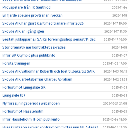
Provspelare från IK Gauthiod
2025-11-24
En fjärde spelare provtränar i veckan
2025-11-18
Skövde AIK har gjort klart med tränare inför 2026
2025-11-17 19:00
Skövde AIK är i gång igen
2025-11-17 17:30
Beställ juklapparna i SAIKs föreningsshop senast 14 dec
2025-11-17 16:00
Stor dramatik när kontraktet säkrades
2025-11-08
Inför BK Olympic plus publikinfo
2025-11-07
Första träningen
2025-11-03 17:00
Skövde AIK välkomnar Roberth och Joel tillbaka till SAIK
2025-11-03 10:15
Skövde AIK arbetsbefriar Charbel Abraham
2025-11-02 21:21
Förlust mot Ljungskile SK
2025-11-01
Ljungskile (b)
2025-10-31
Ny försäljningsperiod i webshopen
2025-10-27 21:08
Förlust mot Hässleholm
2025-10-25
Inför Hässleholm IF och publikinfo
2025-10-24 18:00
Elias Olofsson skriver kontrakt och flyttas upp till A-laget
2025-10-24 13:30