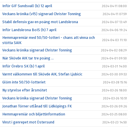
Inför GIF Sundsvall (b) 12 april
2024-04-11 08:00
Veckans krönika (v15) signerad Christer Tonning
2024-04-11 07:59
Stabil defensiv gav en poäng mot Landskrona
2024-04-07 13:49
Inför Landskrona BoIS (h) 7 april
2024-04-06 19:24
Hemmapremiär med 50/50-lotteri - chans att vinna och
2024-04-03 11:10
stötta SAIK
Veckans krönika signerad Christer Tonning
2024-04-02 08:29
När Skövde AIK tar tre poäng ...
2024-04-01 09:50
Inför Örebro SK (b) 1 april
2024-03-31 14:00
Varmt välkommen till Skövde AIK, Stefan Ljubicic
2024-03-30 09:53
Glöm inte 50/50-lotteriet
2024-03-28 15:16
Ny styrelse efter årsmötet
2024-03-26 18:00
Veckans krönika signerad Christer Tonning
2024-03-26 10:51
Jonathan Törner utlånad till Lidköpings FK
2024-03-26 09:26
Hemmapremiär och biljettinformation
2024-03-25 08:00
Vinst i genrepet mot Östersund
2024-03-23 14:50