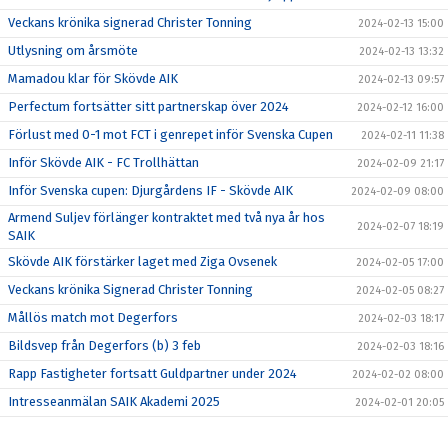
Veckans krönika signerad Christer Tonning
2024-02-13 15:00
Utlysning om årsmöte
2024-02-13 13:32
Mamadou klar för Skövde AIK
2024-02-13 09:57
Perfectum fortsätter sitt partnerskap över 2024
2024-02-12 16:00
Förlust med 0-1 mot FCT i genrepet inför Svenska Cupen
2024-02-11 11:38
Inför Skövde AIK - FC Trollhättan
2024-02-09 21:17
Inför Svenska cupen: Djurgårdens IF - Skövde AIK
2024-02-09 08:00
Armend Suljev förlänger kontraktet med två nya år hos
2024-02-07 18:19
SAIK
Skövde AIK förstärker laget med Ziga Ovsenek
2024-02-05 17:00
Veckans krönika Signerad Christer Tonning
2024-02-05 08:27
Mållös match mot Degerfors
2024-02-03 18:17
Bildsvep från Degerfors (b) 3 feb
2024-02-03 18:16
Rapp Fastigheter fortsatt Guldpartner under 2024
2024-02-02 08:00
Intresseanmälan SAIK Akademi 2025
2024-02-01 20:05
Träningsmatch mot Degerfors på Stora Valla
2024-02-01 09:12