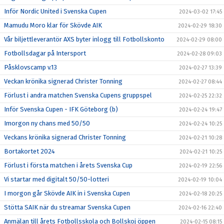
Inför Nordic United i Svenska Cupen
2024-03-02 17:45
Mamudu Moro klar för Skövde AIK
2024-02-29 18:30
Vår biljettleverantör AXS byter inlogg till Fotbollskonto
2024-02-29 08:00
Fotbollsdagar på Intersport
2024-02-28 09:03
Påsklovscamp v.13
2024-02-27 13:39
Veckan krönika signerad Christer Tonning
2024-02-27 08:44
Förlust i andra matchen Svenska Cupens gruppspel
2024-02-25 22:32
Inför Svenska Cupen - IFK Göteborg (b)
2024-02-24 19:47
Imorgon ny chans med 50/50
2024-02-24 10:25
Veckans krönika signerad Christer Tonning
2024-02-21 10:28
Bortakortet 2024
2024-02-21 10:25
Förlust i första matchen i årets Svenska Cup
2024-02-19 22:56
Vi startar med digitalt 50/50-lotteri
2024-02-19 10:04
I morgon går Skövde AIK in i Svenska Cupen
2024-02-18 20:25
Stötta SAIK när du streamar Svenska Cupen
2024-02-16 22:40
Anmälan till årets Fotbollsskola och Bollskoj öppen
2024-02-15 08:15