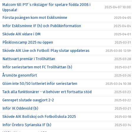
Malcom till P17´s riksläger för spelare födda 2008 i
2025-04-07 10:00
Uppsala!
Första poängen kom mot Eskilsminne
2025-04-05
Inför Eskilsminne IF (h) och Publikinformation
2025-04-04
Skövde AIK vidare i DM
2025-04-01
Påsklovscamp 2025 nu öppen
2025-03-31
Skövde AIK Live och Fotboll Play slutar uppdateras
2025-03-30 12:59
Nattsvart premiär i Trollhättan
2025-03-28
Inför seriestarten mot FC Trollhättan (b)
2025-03-27
Årsmöte genomfört
2025-03-26
Glöm inte 50/50 lotteriet inför seriestarten
2025-03-24 10:38
Tack alla funktionärer - vi behöver ert fortsatta stöd
2025-03-23
Genrepet slutade oavgjort 2-2
2025-03-22
Inför IK Oddevold (b)
2025-03-21
Skövde AIK Bollskoj och Fotbollskola 2025
2025-03-18
Inför Örebro Syrianska IF (b)
2025-03-14