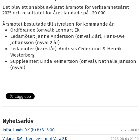
BLI MEDLEM
Det blev ett snabbt avklarat årsmöte för verksamhetsåret
2025 och resultatet för året landade på +20 000.
KALENDER
Årsmötet beslutade till styrelsen för kommande år:
VÅRA LAG/TRÄNARE
Ordförande (omval): Lennart Ek,
Ledamöter; Janne Andersson (omval 2 år), Hans-Ove
GAMLA AIK
Johansson (nyval 2 år)
Ledamöter (kvarstår); Andreas Cederlund & Henrik
Westerberg
Suppleanter; Linda Reimertson (omval), Nathalie Jansson
(nyval)
Nyhetsarkiv
Inför Lunds BK (h) 8/8 16:00
2026-08-07
Vidare i DM efter seger mot Vara SK
2026-08-04 21:00