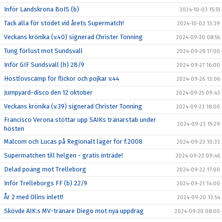
Inför Landskrona BoIS (b)
2024-10-03 15:51
Tack alla för stödet vid årets Supermatch!
2024-10-02 13:39
Veckans krönika (v.40) signerad Christer Tonning
2024-09-30 08:56
Tung förlust mot Sundsvall
2024-09-28 17:00
Inför GIF Sundsvall (h) 28/9
2024-09-27 16:00
Höstlovscamp för flickor och pojkar v.44
2024-09-26 13:06
Jumpyard-disco den 12 oktober
2024-09-25 09:43
Veckans krönika (v.39) signerad Christer Tonning
2024-09-23 18:00
Francisco Verona stöttar upp SAIKs tränarstab under
2024-09-23 15:29
hösten
Malcom och Lucas på Regionalt läger för f.2008
2024-09-23 10:33
Supermatchen till helgen - gratis inträde!
2024-09-23 09:46
Delad poäng mot Trelleborg
2024-09-22 17:00
Inför Trelleborgs FF (b) 22/9
2024-09-21 14:00
År 2 med Olins inlett!
2024-09-20 13:54
Skövde AIK:s MV-tränare Diego mot nya uppdrag
2024-09-20 08:00