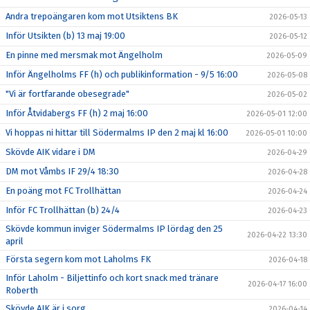
Andra trepoängaren kom mot Utsiktens BK
2026-05-13
Inför Utsikten (b) 13 maj 19:00
2026-05-12
En pinne med mersmak mot Ängelholm
2026-05-09
Inför Ängelholms FF (h) och publikinformation - 9/5 16:00
2026-05-08
"Vi är fortfarande obesegrade"
2026-05-02
Inför Åtvidabergs FF (h) 2 maj 16:00
2026-05-01 12:00
Vi hoppas ni hittar till Södermalms IP den 2 maj kl 16:00
2026-05-01 10:00
Skövde AIK vidare i DM
2026-04-29
DM mot Våmbs IF 29/4 18:30
2026-04-28
En poäng mot FC Trollhättan
2026-04-24
Inför FC Trollhättan (b) 24/4
2026-04-23
Skövde kommun inviger Södermalms IP lördag den 25
2026-04-22 13:30
april
Första segern kom mot Laholms FK
2026-04-18
Inför Laholm - Biljettinfo och kort snack med tränare
2026-04-17 16:00
Roberth
Skövde AIK är i sorg
2026-04-14