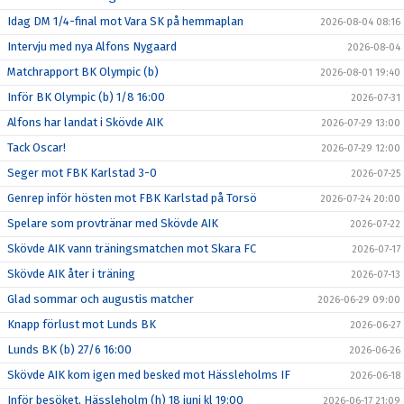
Idag DM 1/4-final mot Vara SK på hemmaplan
2026-08-04 08:16
Intervju med nya Alfons Nygaard
2026-08-04
Matchrapport BK Olympic (b)
2026-08-01 19:40
Inför BK Olympic (b) 1/8 16:00
2026-07-31
Alfons har landat i Skövde AIK
2026-07-29 13:00
Tack Oscar!
2026-07-29 12:00
Seger mot FBK Karlstad 3-0
2026-07-25
Genrep inför hösten mot FBK Karlstad på Torsö
2026-07-24 20:00
Spelare som provtränar med Skövde AIK
2026-07-22
Skövde AIK vann träningsmatchen mot Skara FC
2026-07-17
Skövde AIK åter i träning
2026-07-13
Glad sommar och augustis matcher
2026-06-29 09:00
Knapp förlust mot Lunds BK
2026-06-27
Lunds BK (b) 27/6 16:00
2026-06-26
Skövde AIK kom igen med besked mot Hässleholms IF
2026-06-18
Inför besöket, Hässleholm (h) 18 juni kl 19:00
2026-06-17 21:09