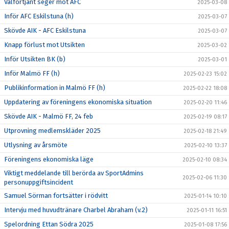
Välförtjänt seger mot AFC
2025-03-08
Inför AFC Eskilstuna (h)
2025-03-07
Skövde AIK - AFC Eskilstuna
2025-03-07
Knapp förlust mot Utsikten
2025-03-02
Inför Utsikten BK (b)
2025-03-01
Inför Malmö FF (h)
2025-02-23 15:02
Publikinformation in Malmö FF (h)
2025-02-22 18:08
Uppdatering av föreningens ekonomiska situation
2025-02-20 11:46
Skövde AIK - Malmö FF, 24 feb
2025-02-19 08:17
Utprovning medlemskläder 2025
2025-02-18 21:49
Utlysning av årsmöte
2025-02-10 13:37
Föreningens ekonomiska läge
2025-02-10 08:34
Viktigt meddelande till berörda av SportAdmins
2025-02-06 11:30
personuppgiftsincident
Samuel Sörman fortsätter i rödvitt
2025-01-14 10:10
Intervju med huvudtränare Charbel Abraham (v.2)
2025-01-11 16:51
Spelordning Ettan Södra 2025
2025-01-08 17:56