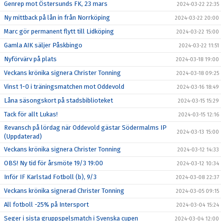
Genrep mot Östersunds FK, 23 mars
2024-03-22 22:35
Ny mittback på lån in från Norrköping
2024-03-22 20:00
Marc gör permanent flytt till Lidköping
2024-03-22 15:00
Gamla AIK säljer Påskbingo
2024-03-22 11:51
Nyförvärv på plats
2024-03-18 19:00
Veckans krönika signera Christer Tonning
2024-03-18 09:25
Vinst 1-0 i träningsmatchen mot Oddevold
2024-03-16 18:49
Låna säsongskort på stadsbiblioteket
2024-03-15 15:29
Tack för allt Lukas!
2024-03-15 12:16
Revansch på lördag när Oddevold gästar Södermalms IP
2024-03-13 15:00
(Uppdaterad)
Veckans krönika signera Christer Tonning
2024-03-12 14:33
OBS! Ny tid för årsmöte 19/3 19:00
2024-03-12 10:34
Inför IF Karlstad Fotboll (b), 9/3
2024-03-08 22:37
Veckans krönika signerad Christer Tonning
2024-03-05 09:15
All fotboll -25% på Intersport
2024-03-04 15:24
Seger i sista gruppspelsmatch i Svenska cupen
2024-03-04 12:00