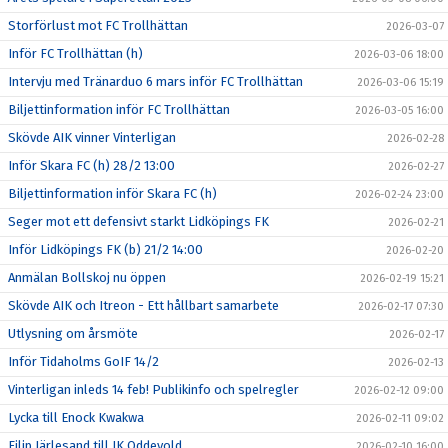
Storförlust mot FC Trollhättan
2026-03-07
Inför FC Trollhättan (h)
2026-03-06 18:00
Intervju med Tränarduo 6 mars inför FC Trollhättan
2026-03-06 15:19
Biljettinformation inför FC Trollhättan
2026-03-05 16:00
Skövde AIK vinner Vinterligan
2026-02-28
Inför Skara FC (h) 28/2 13:00
2026-02-27
Biljettinformation inför Skara FC (h)
2026-02-24 23:00
Seger mot ett defensivt starkt Lidköpings FK
2026-02-21
Inför Lidköpings FK (b) 21/2 14:00
2026-02-20
Anmälan Bollskoj nu öppen
2026-02-19 15:21
Skövde AIK och Itreon - Ett hållbart samarbete
2026-02-17 07:30
Utlysning om årsmöte
2026-02-17
Inför Tidaholms GoIF 14/2
2026-02-13
Vinterligan inleds 14 feb! Publikinfo och spelregler
2026-02-12 09:00
Lycka till Enock Kwakwa
2026-02-11 09:02
Filip Järlesand till IK Oddevold
2026-02-10 16:00