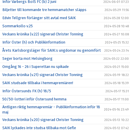
Inför Varbergs BoIS FC (b) 2 juni
2024-06-01 07:23
Biljetter till kommande tre hemmamatcher släpps
2024-05-29 11:56
Edvin Tellgren förlänger sitt avtal med SAIK
2024-05-28 12:00
Sommarkollo v.25
2024-05-28 10:48
Veckans krönika (v.22) signerad Christer Tonning
2024-05-27 10:08
Inför Öster (h) och Publikinformation
2024-05-25 15:32
Årets Karlsborgsläger för SAIK:s ungdomar nu genomfört
2024-05-24 23:14
Seger borta mot Helsingborg
2024-05-22 22:00
Omgång 16 - 26 i Superettan nu spikade
2024-05-21 15:00
Veckans krönika (v.21) signerad Christer Tonning
2024-05-19 18:22
SAIK studsade tillbaka i hemmapremiären!
2024-05-18 15:39
Inför Östersunds FK (h) 18/5
2024-05-17 15:31
50/50-lotteri inför Östersund hemma
2024-05-17 11:00
Äntligen riktig hemmapremiär - Publikinformation inför 18
2024-05-16 23:49
maj
Veckans krönika (v.20) signerad Christer Tonning
2024-05-13 10:22
SAIK lyckades inte studsa tillbaka mot Gefle
2024-05-12 07:42