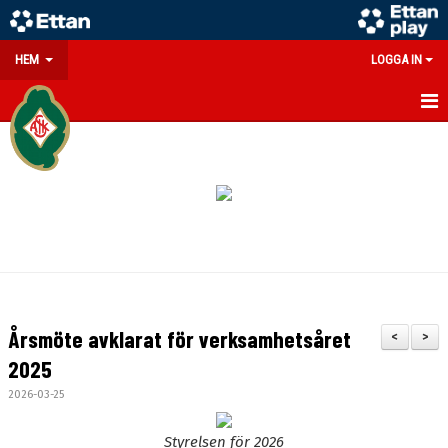
HEM
LOGGA IN
GÅ PÅ MATCH
PARTNERS
SOUVENIRER/WEBSHOP
FÖRENINGEN
KONTAKT
Årsmöte avklarat för verksamhetsåret
<
>
DOKUMENT
2025
2026-03-25
MEDLEMSINFO
Styrelsen för 2026