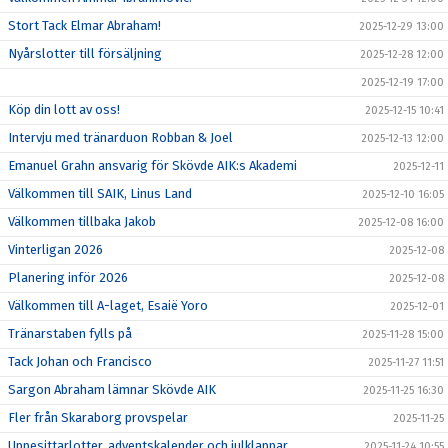
Stort Tack Elmar Abraham!
2025-12-29 13:00
Nyårslotter till försäljning
2025-12-28 12:00
2025-12-19 17:00
Köp din lott av oss!
2025-12-15 10:41
Intervju med tränarduon Robban & Joel
2025-12-13 12:00
Emanuel Grahn ansvarig för Skövde AIK:s Akademi
2025-12-11
Välkommen till SAIK, Linus Land
2025-12-10 16:05
Välkommen tillbaka Jakob
2025-12-08 16:00
Vinterligan 2026
2025-12-08
Planering inför 2026
2025-12-08
Välkommen till A-laget, Esaië Yoro
2025-12-01
Tränarstaben fylls på
2025-11-28 15:00
Tack Johan och Francisco
2025-11-27 11:51
Sargon Abraham lämnar Skövde AIK
2025-11-25 16:30
Fler från Skaraborg provspelar
2025-11-25
Uppesittarlotter, adventskalender och julklappar
2025-11-24 10:55